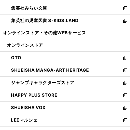
開
ウ
ン
ウ
集英社みらい文庫
く
で
ド
ィ
新
開
ウ
ン
し
集英社の児童図書 S-KIDS.LAND
く
で
ド
い
新
開
ウ
ウ
し
オンラインストア・
その他WEBサービス
く
で
ィ
い
開
ン
ウ
オンラインストア
く
ド
ィ
ウ
ン
OTO
で
ド
新
開
ウ
し
SHUEISHA MANGA-ART HERITAGE
く
で
い
新
開
ウ
し
ジャンプキャラクターズストア
く
ィ
い
新
ン
ウ
し
HAPPY PLUS STORE
ド
ィ
い
新
ウ
ン
ウ
し
SHUEISHA VOX
で
ド
ィ
い
新
開
ウ
ン
ウ
し
LEEマルシェ
く
で
ド
ィ
い
新
開
ウ
ン
ウ
し