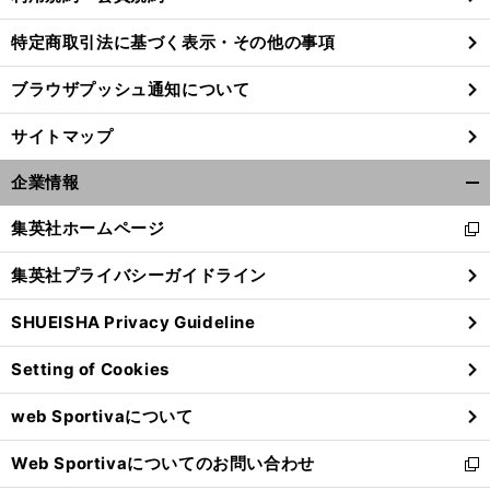
特定商取引法に基づく表示・その他の事項
ブラウザプッシュ通知について
サイトマップ
企業情報
開
く/
集英社ホームページ
新
閉
し
じ
集英社プライバシーガイドライン
い
る
ウ
SHUEISHA Privacy Guideline
ィ
ン
Setting of Cookies
ド
ウ
web Sportivaについて
で
開
Web Sportivaについてのお問い合わせ
く
新