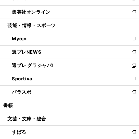
新
開
ウ
ン
ウ
し
集英社オンライン
く
で
ド
ィ
い
新
開
ウ
ン
ウ
し
芸能・情報・スポーツ
く
で
ド
ィ
い
開
ウ
ン
ウ
Myojo
く
で
ド
ィ
新
開
ウ
ン
し
週プレNEWS
く
で
ド
い
新
開
ウ
ウ
し
週プレ グラジャパ!
く
で
ィ
い
新
開
ン
ウ
し
Sportiva
く
ド
ィ
い
新
ウ
ン
ウ
し
パラスポ
で
ド
ィ
い
新
開
ウ
ン
ウ
し
書籍
く
で
ド
ィ
い
開
ウ
ン
ウ
文芸・文庫・総合
く
で
ド
ィ
開
ウ
ン
すばる
く
で
ド
新
開