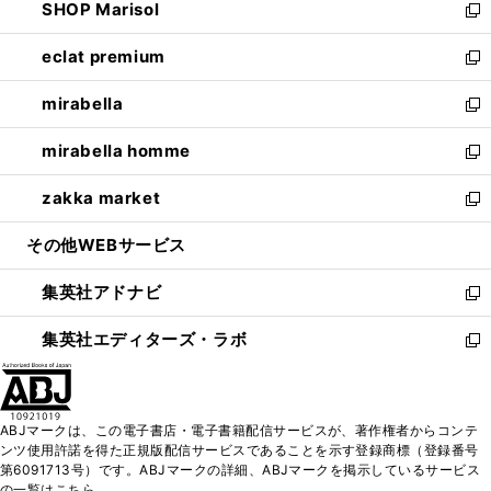
SHOP Marisol
く
で
ド
ィ
い
新
開
ウ
ン
ウ
し
eclat premium
く
で
ド
ィ
い
新
開
ウ
ン
ウ
し
mirabella
く
で
ド
ィ
い
新
開
ウ
ン
ウ
し
mirabella homme
く
で
ド
ィ
い
新
開
ウ
ン
ウ
し
zakka market
く
で
ド
ィ
い
新
開
ウ
ン
ウ
し
その他WEBサービス
く
で
ド
ィ
い
開
ウ
ン
ウ
集英社アドナビ
く
で
ド
ィ
新
開
ウ
ン
し
集英社エディターズ・ラボ
く
で
ド
い
新
開
ウ
ウ
し
く
で
ィ
い
開
ン
ウ
ABJマークは、この電子書店・電子書籍配信サービスが、著作権者からコンテ
く
ド
ィ
ンツ使用許諾を得た正規版配信サービスであることを示す登録商標（登録番号
ウ
ン
第6091713号）です。ABJマークの詳細、ABJマークを掲示しているサービス
で
ド
の一覧はこちら。