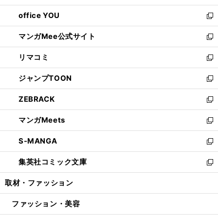
開
ウ
ウ
し
office YOU
く
で
ィ
い
新
開
ン
ウ
し
マンガMee公式サイト
く
ド
ィ
い
新
ウ
ン
ウ
し
リマコミ
で
ド
ィ
い
新
開
ウ
ン
ウ
し
ジャンプTOON
く
で
ド
ィ
い
新
開
ウ
ン
ウ
し
ZEBRACK
く
で
ド
ィ
い
新
開
ウ
ン
ウ
し
マンガMeets
く
で
ド
ィ
い
新
開
ウ
ン
ウ
し
S-MANGA
く
で
ド
ィ
い
新
開
ウ
ン
ウ
し
集英社コミック文庫
く
で
ド
ィ
い
新
開
ウ
ン
ウ
し
取材・ファッション
く
で
ド
ィ
い
開
ウ
ン
ウ
ファッション・美容
く
で
ド
ィ
開
ウ
ン