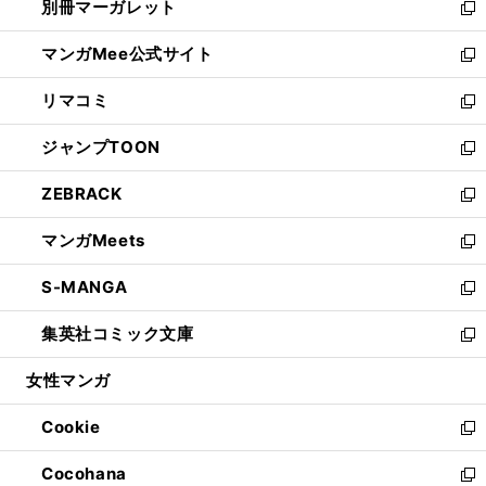
別冊マーガレット
く
で
ィ
い
新
開
ン
ウ
し
マンガMee公式サイト
く
ド
ィ
い
新
ウ
ン
ウ
し
リマコミ
で
ド
ィ
い
新
開
ウ
ン
ウ
し
ジャンプTOON
く
で
ド
ィ
い
新
開
ウ
ン
ウ
し
ZEBRACK
く
で
ド
ィ
い
新
開
ウ
ン
ウ
し
マンガMeets
く
で
ド
ィ
い
新
開
ウ
ン
ウ
し
S-MANGA
く
で
ド
ィ
い
新
開
ウ
ン
ウ
し
集英社コミック文庫
く
で
ド
ィ
い
新
開
ウ
ン
ウ
し
女性マンガ
く
で
ド
ィ
い
開
ウ
ン
ウ
Cookie
く
で
ド
ィ
新
開
ウ
ン
し
Cocohana
く
で
ド
い
新