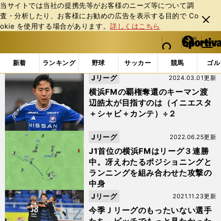
当サイトでは当社の提携先等がお客様のニーズ等について調
査・分析したり、お客様にお勧めの広告を表⽰する⽬的で Co
閉じ
okie を使⽤する場合があります。
詳しくはこちら
る
マイペ
web Sportiva (webスポルティーバ)
検索
メニュ
we
ー
「#渡辺皓太」の最新ニュース・ 情報
b
ジ
新着
ランキング
野球
サッカー
競馬
ゴル
ス
Jリーグ
2024.03.01更新
ポ
ル
横浜FMの覇権奪還のキーマン渡
テ
辺皓太が目指すのは（イニエスタ
ィ
＋シャビ＋カンテ）÷２
ー
バ
Jリーグ
2022.06.25更新
J1首位の横浜FMはリーグ３連勝
中。冴えわたるポジショニングと
ランニングを組み合わせた攻撃の
中身
Jリーグ
2021.11.23更新
今季Ｊリーグのもったいない選手