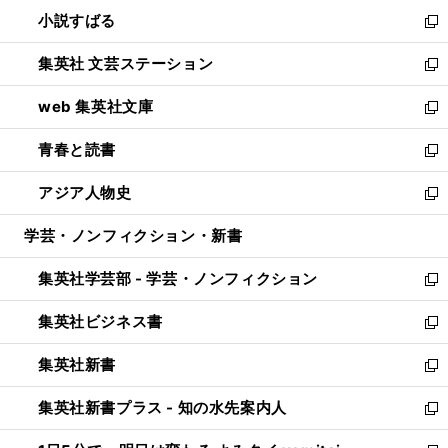
ウ
し
小説すばる
く
で
い
新
開
ウ
し
集英社 文芸ステーション
く
ィ
い
新
ン
ウ
し
web 集英社文庫
ド
ィ
い
新
ウ
ン
ウ
し
青春と読書
で
ド
ィ
い
新
開
ウ
ン
ウ
し
アジア人物史
く
で
ド
ィ
い
新
開
ウ
ン
ウ
し
学芸・ノンフィクション・新書
く
で
ド
ィ
い
開
ウ
ン
ウ
集英社学芸部 - 学芸・ノンフィクション
く
で
ド
ィ
新
開
ウ
ン
し
集英社ビジネス書
く
で
ド
い
新
開
ウ
ウ
し
集英社新書
く
で
ィ
い
新
開
ン
ウ
し
集英社新書プラス - 知の水先案内人
く
ド
ィ
い
新
ウ
ン
ウ
し