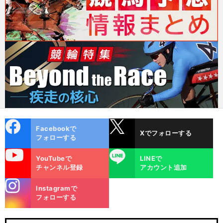
cebo
X
Facebookで
Xでフォローする
ok
フォローする
uTube
LINE
YouTubeで
LINEで
チャンネル登録
アカウント追加
stagra
Instagramで
m
フォローする