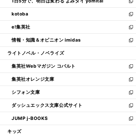
1日5分で、明日は変わる よみタイ yomitai
で
ド
ィ
い
新
開
ウ
ン
ウ
し
kotoba
く
で
ド
ィ
い
新
開
ウ
ン
ウ
し
e!集英社
く
で
ド
ィ
い
新
開
ウ
ン
ウ
し
情報・知識＆オピニオン imidas
く
で
ド
ィ
い
新
開
ウ
ン
ウ
し
ライトノベル・ノベライズ
く
で
ド
ィ
い
開
ウ
ン
ウ
集英社Webマガジン コバルト
く
で
ド
ィ
新
開
ウ
ン
し
集英社オレンジ文庫
く
で
ド
い
新
開
ウ
ウ
し
シフォン文庫
く
で
ィ
い
新
開
ン
ウ
し
ダッシュエックス文庫公式サイト
く
ド
ィ
い
新
ウ
ン
ウ
し
JUMP j-BOOKS
で
ド
ィ
い
新
開
ウ
ン
ウ
し
キッズ
く
で
ド
ィ
い