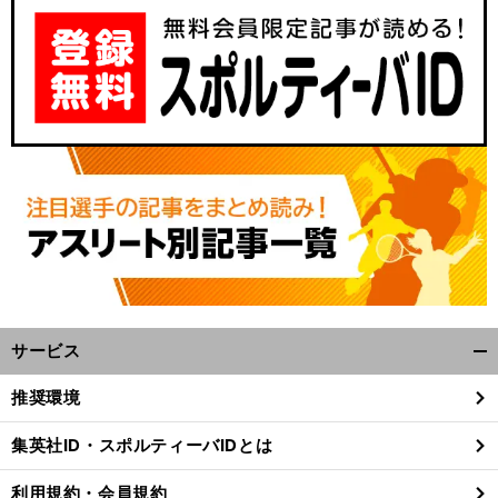
サービス
開
く/
推奨環境
閉
じ
集英社ID・スポルティーバIDとは
る
利用規約・会員規約