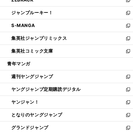
で
ド
ィ
い
新
開
ウ
ン
ウ
し
ジャンプルーキー！
く
で
ド
ィ
い
新
開
ウ
ン
ウ
し
S-MANGA
く
で
ド
ィ
い
新
開
ウ
ン
ウ
し
集英社ジャンプリミックス
く
で
ド
ィ
い
新
開
ウ
ン
ウ
し
集英社コミック文庫
く
で
ド
ィ
い
新
開
ウ
ン
ウ
し
青年マンガ
く
で
ド
ィ
い
開
ウ
ン
ウ
週刊ヤングジャンプ
く
で
ド
ィ
新
開
ウ
ン
し
ヤングジャンプ定期購読デジタル
く
で
ド
い
新
開
ウ
ウ
し
ヤンジャン！
く
で
ィ
い
新
開
ン
ウ
し
となりのヤングジャンプ
く
ド
ィ
い
新
ウ
ン
ウ
し
グランドジャンプ
で
ド
ィ
い
新