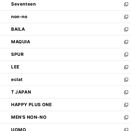
Seventeen
く
で
ド
新
開
ウ
し
non-no
く
で
い
新
開
ウ
し
BAILA
く
ィ
い
新
ン
ウ
し
MAQUIA
ド
ィ
い
新
ウ
ン
ウ
し
SPUR
で
ド
ィ
い
新
開
ウ
ン
ウ
し
LEE
く
で
ド
ィ
い
新
開
ウ
ン
ウ
し
eclat
く
で
ド
ィ
い
新
開
ウ
ン
ウ
し
T JAPAN
く
で
ド
ィ
い
新
開
ウ
ン
ウ
し
HAPPY PLUS ONE
く
で
ド
ィ
い
新
開
ウ
ン
ウ
し
MEN'S NON-NO
く
で
ド
ィ
い
新
開
ウ
ン
ウ
し
UOMO
く
で
ド
ィ
い