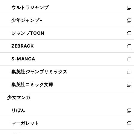
開
ウ
ン
ウ
し
ウルトラジャンプ
く
で
ド
ィ
い
新
開
ウ
ン
ウ
し
少年ジャンプ+
く
で
ド
ィ
い
新
開
ウ
ン
ウ
し
ジャンプTOON
く
で
ド
ィ
い
新
開
ウ
ン
ウ
し
ZEBRACK
く
で
ド
ィ
い
新
開
ウ
ン
ウ
し
S-MANGA
く
で
ド
ィ
い
新
開
ウ
ン
ウ
し
集英社ジャンプリミックス
く
で
ド
ィ
い
新
開
ウ
ン
ウ
し
集英社コミック文庫
く
で
ド
ィ
い
新
開
ウ
ン
ウ
し
少女マンガ
く
で
ド
ィ
い
開
ウ
ン
ウ
りぼん
く
で
ド
ィ
新
開
ウ
ン
し
マーガレット
く
で
ド
い
新
開
ウ
ウ
し