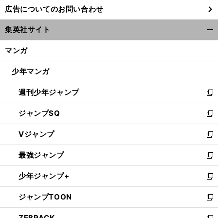
し
広告についてのお問い合わせ
い
ウ
集英社サイト
ィ
開
ン
く/
マンガ
ド
閉
ウ
じ
少年マンガ
で
る
開
週刊少年ジャンプ
く
新
し
ジャンプSQ
い
新
ウ
し
Vジャンプ
ィ
い
新
ン
ウ
し
最強ジャンプ
ド
ィ
い
新
ウ
ン
ウ
し
少年ジャンプ+
で
ド
ィ
い
新
開
ウ
ン
ウ
し
ジャンプTOON
く
で
ド
ィ
い
新
開
ウ
ン
ウ
し
ZEBRACK
く