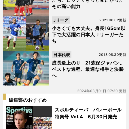
たち。ピッチでもっと見たかった
その高い能力
Jリーグ
2021.06.02更新
小さくても大丈夫。身長165cm以
下で大活躍の日本人Ｊリーガーた
ち
日本代表
2018.08.30更新
成長途上のＵ－21森保ジャパン。
ベストな過程、最適な相手と決勝
へ
2024年03月01日 07:30 更新
編集部のおすすめ
スポルティーバ バレーボール
特集号 Vol.4 6月30日発売