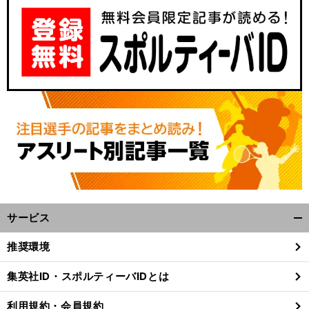
サービス
開
く/
推奨環境
閉
じ
集英社ID・スポルティーバIDとは
る
利用規約・会員規約