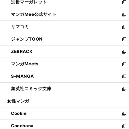
別冊マーガレット
く
で
ィ
い
新
開
ン
ウ
し
マンガMee公式サイト
く
ド
ィ
い
新
ウ
ン
ウ
し
リマコミ
で
ド
ィ
い
新
開
ウ
ン
ウ
し
ジャンプTOON
く
で
ド
ィ
い
新
開
ウ
ン
ウ
し
ZEBRACK
く
で
ド
ィ
い
新
開
ウ
ン
ウ
し
マンガMeets
く
で
ド
ィ
い
新
開
ウ
ン
ウ
し
S-MANGA
く
で
ド
ィ
い
新
開
ウ
ン
ウ
し
集英社コミック文庫
く
で
ド
ィ
い
新
開
ウ
ン
ウ
し
女性マンガ
く
で
ド
ィ
い
開
ウ
ン
ウ
Cookie
く
で
ド
ィ
新
開
ウ
ン
し
Cocohana
く
で
ド
い
新