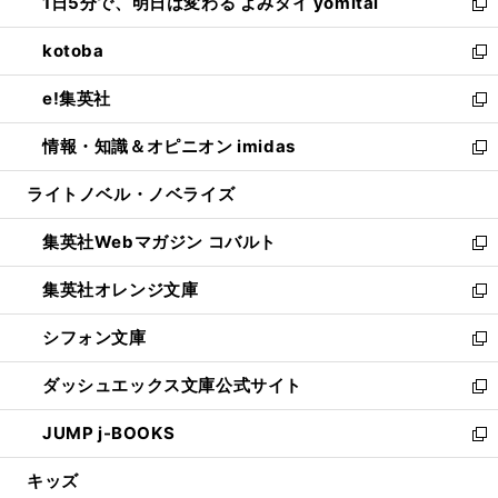
1日5分で、明日は変わる よみタイ yomitai
で
ド
ィ
い
新
開
ウ
ン
ウ
し
kotoba
く
で
ド
ィ
い
新
開
ウ
ン
ウ
し
e!集英社
く
で
ド
ィ
い
新
開
ウ
ン
ウ
し
情報・知識＆オピニオン imidas
く
で
ド
ィ
い
新
開
ウ
ン
ウ
し
ライトノベル・ノベライズ
く
で
ド
ィ
い
開
ウ
ン
ウ
集英社Webマガジン コバルト
く
で
ド
ィ
新
開
ウ
ン
し
集英社オレンジ文庫
く
で
ド
い
新
開
ウ
ウ
し
シフォン文庫
く
で
ィ
い
新
開
ン
ウ
し
ダッシュエックス文庫公式サイト
く
ド
ィ
い
新
ウ
ン
ウ
し
JUMP j-BOOKS
で
ド
ィ
い
新
開
ウ
ン
ウ
し
キッズ
く
で
ド
ィ
い