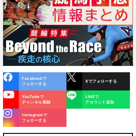
cebo
X
Facebookで
Xでフォローする
ok
フォローする
uTube
LINE
YouTubeで
LINEで
チャンネル登録
アカウント追加
stagra
Instagramで
m
フォローする