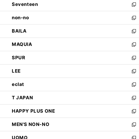
Seventeen
く
で
ド
新
開
ウ
し
non-no
く
で
い
新
開
ウ
し
BAILA
く
ィ
い
新
ン
ウ
し
MAQUIA
ド
ィ
い
新
ウ
ン
ウ
し
SPUR
で
ド
ィ
い
新
開
ウ
ン
ウ
し
LEE
く
で
ド
ィ
い
新
開
ウ
ン
ウ
し
eclat
く
で
ド
ィ
い
新
開
ウ
ン
ウ
し
T JAPAN
く
で
ド
ィ
い
新
開
ウ
ン
ウ
し
HAPPY PLUS ONE
く
で
ド
ィ
い
新
開
ウ
ン
ウ
し
MEN'S NON-NO
く
で
ド
ィ
い
新
開
ウ
ン
ウ
し
UOMO
く
で
ド
ィ
い