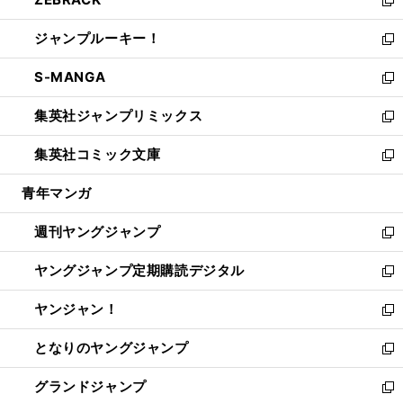
で
ド
ィ
い
新
開
ウ
ン
ウ
し
ジャンプルーキー！
く
で
ド
ィ
い
新
開
ウ
ン
ウ
し
S-MANGA
く
で
ド
ィ
い
新
開
ウ
ン
ウ
し
集英社ジャンプリミックス
く
で
ド
ィ
い
新
開
ウ
ン
ウ
し
集英社コミック文庫
く
で
ド
ィ
い
新
開
ウ
ン
ウ
し
青年マンガ
く
で
ド
ィ
い
開
ウ
ン
ウ
週刊ヤングジャンプ
く
で
ド
ィ
新
開
ウ
ン
し
ヤングジャンプ定期購読デジタル
く
で
ド
い
新
開
ウ
ウ
し
ヤンジャン！
く
で
ィ
い
新
開
ン
ウ
し
となりのヤングジャンプ
く
ド
ィ
い
新
ウ
ン
ウ
し
グランドジャンプ
で
ド
ィ
い
新