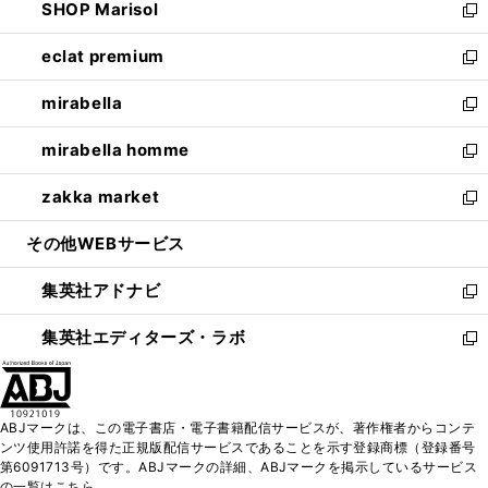
SHOP Marisol
く
で
ド
ィ
い
新
開
ウ
ン
ウ
し
eclat premium
く
で
ド
ィ
い
新
開
ウ
ン
ウ
し
mirabella
く
で
ド
ィ
い
新
開
ウ
ン
ウ
し
mirabella homme
く
で
ド
ィ
い
新
開
ウ
ン
ウ
し
zakka market
く
で
ド
ィ
い
新
開
ウ
ン
ウ
し
その他WEBサービス
く
で
ド
ィ
い
開
ウ
ン
ウ
集英社アドナビ
く
で
ド
ィ
新
開
ウ
ン
し
集英社エディターズ・ラボ
く
で
ド
い
新
開
ウ
ウ
し
く
で
ィ
い
開
ン
ウ
ABJマークは、この電子書店・電子書籍配信サービスが、著作権者からコンテ
く
ド
ィ
ンツ使用許諾を得た正規版配信サービスであることを示す登録商標（登録番号
ウ
ン
第6091713号）です。ABJマークの詳細、ABJマークを掲示しているサービス
で
ド
の一覧はこちら。