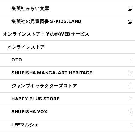
開
ウ
ン
ウ
集英社みらい文庫
く
で
ド
ィ
新
開
ウ
ン
し
集英社の児童図書 S-KIDS.LAND
く
で
ド
い
新
開
ウ
ウ
し
オンラインストア・
その他WEBサービス
く
で
ィ
い
開
ン
ウ
オンラインストア
く
ド
ィ
ウ
ン
OTO
で
ド
新
開
ウ
し
SHUEISHA MANGA-ART HERITAGE
く
で
い
新
開
ウ
し
ジャンプキャラクターズストア
く
ィ
い
新
ン
ウ
し
HAPPY PLUS STORE
ド
ィ
い
新
ウ
ン
ウ
し
SHUEISHA VOX
で
ド
ィ
い
新
開
ウ
ン
ウ
し
LEEマルシェ
く
で
ド
ィ
い
新
開
ウ
ン
ウ
し