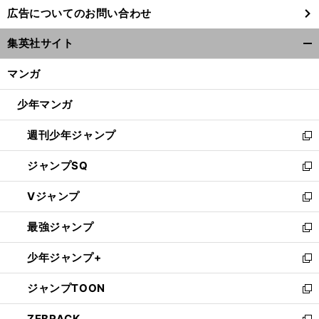
し
広告についてのお問い合わせ
い
ウ
集英社サイト
ィ
開
ン
く/
マンガ
ド
閉
ウ
じ
少年マンガ
で
る
開
週刊少年ジャンプ
く
新
し
ジャンプSQ
い
新
ウ
し
Vジャンプ
ィ
い
新
ン
ウ
し
最強ジャンプ
ド
ィ
い
新
ウ
ン
ウ
し
少年ジャンプ+
で
ド
ィ
い
新
開
ウ
ン
ウ
し
ジャンプTOON
く
で
ド
ィ
い
新
開
ウ
ン
ウ
し
ZEBRACK
く