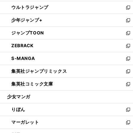
開
ウ
ン
ウ
し
ウルトラジャンプ
く
で
ド
ィ
い
新
開
ウ
ン
ウ
し
少年ジャンプ+
く
で
ド
ィ
い
新
開
ウ
ン
ウ
し
ジャンプTOON
く
で
ド
ィ
い
新
開
ウ
ン
ウ
し
ZEBRACK
く
で
ド
ィ
い
新
開
ウ
ン
ウ
し
S-MANGA
く
で
ド
ィ
い
新
開
ウ
ン
ウ
し
集英社ジャンプリミックス
く
で
ド
ィ
い
新
開
ウ
ン
ウ
し
集英社コミック文庫
く
で
ド
ィ
い
新
開
ウ
ン
ウ
し
少女マンガ
く
で
ド
ィ
い
開
ウ
ン
ウ
りぼん
く
で
ド
ィ
新
開
ウ
ン
し
マーガレット
く
で
ド
い
新
開
ウ
ウ
し