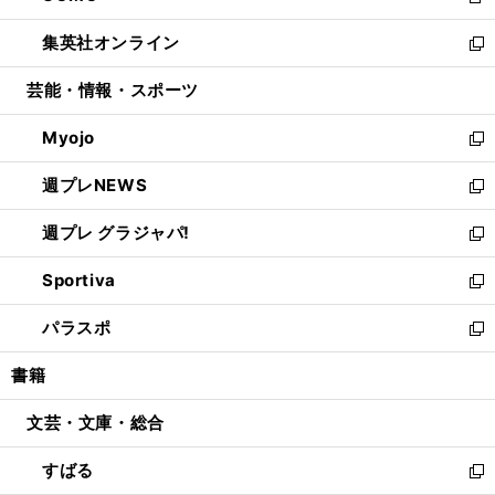
新
開
ウ
ン
ウ
し
集英社オンライン
く
で
ド
ィ
い
新
開
ウ
ン
ウ
し
芸能・情報・スポーツ
く
で
ド
ィ
い
開
ウ
ン
ウ
Myojo
く
で
ド
ィ
新
開
ウ
ン
し
週プレNEWS
く
で
ド
い
新
開
ウ
ウ
し
週プレ グラジャパ!
く
で
ィ
い
新
開
ン
ウ
し
Sportiva
く
ド
ィ
い
新
ウ
ン
ウ
し
パラスポ
で
ド
ィ
い
新
開
ウ
ン
ウ
し
書籍
く
で
ド
ィ
い
開
ウ
ン
ウ
文芸・文庫・総合
く
で
ド
ィ
開
ウ
ン
すばる
く
で
ド
新
開