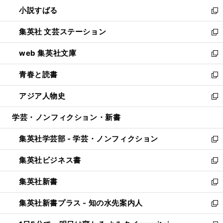
ウ
し
小説すばる
く
で
い
新
開
ウ
し
集英社 文芸ステーション
く
ィ
い
新
ン
ウ
し
web 集英社文庫
ド
ィ
い
新
ウ
ン
ウ
し
青春と読書
で
ド
ィ
い
新
開
ウ
ン
ウ
し
アジア人物史
く
で
ド
ィ
い
新
開
ウ
ン
ウ
し
学芸・ノンフィクション・新書
く
で
ド
ィ
い
開
ウ
ン
ウ
集英社学芸部 - 学芸・ノンフィクション
く
で
ド
ィ
新
開
ウ
ン
し
集英社ビジネス書
く
で
ド
い
新
開
ウ
ウ
し
集英社新書
く
で
ィ
い
新
開
ン
ウ
し
集英社新書プラス - 知の水先案内人
く
ド
ィ
い
新
ウ
ン
ウ
し