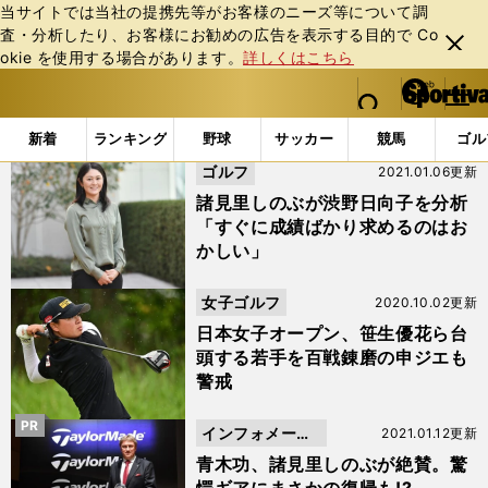
当サイトでは当社の提携先等がお客様のニーズ等について調
査・分析したり、お客様にお勧めの広告を表⽰する⽬的で Co
閉じ
okie を使⽤する場合があります。
詳しくはこちら
る
マイペ
web Sportiva (webスポルティーバ)
検索
メニュ
we
ー
「#永峰咲希」の最新ニュース・ 情報
b
ジ
新着
ランキング
野球
サッカー
競馬
ゴル
ス
ゴルフ
2021.01.06更新
ポ
ル
諸見里しのぶが渋野日向子を分析
テ
「すぐに成績ばかり求めるのはお
ィ
かしい」
ー
バ
女子ゴルフ
2020.10.02更新
日本女子オープン、笹生優花ら台
頭する若手を百戦錬磨の申ジエも
警戒
PR
インフォメーシ
2021.01.12更新
ョン
青木功、諸見里しのぶが絶賛。驚