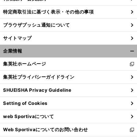
特定商取引法に基づく表示・その他の事項
ブラウザプッシュ通知について
サイトマップ
企業情報
開
く/
集英社ホームページ
新
閉
し
じ
集英社プライバシーガイドライン
い
る
ウ
SHUEISHA Privacy Guideline
ィ
ン
Setting of Cookies
ド
ウ
web Sportivaについて
で
開
Web Sportivaについてのお問い合わせ
く
新