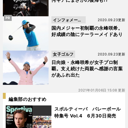
愕ギアにまさかの復帰も!?
PR
インフォメーシ
2020.09.23更新
ョン
国内メジャー初制覇の永峰咲希。
好成績の陰にテーラーメイドあり
女子ゴルフ
2020.09.23更新
日向娘・永峰咲希が女子プロ制
覇。支え続けた両親へ感謝の言葉
があふれ出た
2021年01月06日 15:08 更新
編集部のおすすめ
スポルティーバ バレーボール
特集号 Vol.4 6月30日発売