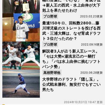
輔の言葉に「いける」 育成５位
→新人王の西武・水上由伸が大下
剋上を果たせたわけ
プロ野球
2023.02.23更新
最速150キロ、回転数2800...藤
川球児級のストレートを投げる西
武・三浦大輝は、なぜ育成ドラフ
ト３位だったのか？
プロ野球
2022.09.16更新
解説者3人が占う新人王レース。
「セは大勢×湯浅京己の一騎打
ち」「パは水上由伸に挑むソフト
バンク勢」
高校野球他
2020.06.28更新
大学野球のドラフト「隠し玉」。
公式戦未勝利、無安打でもすごい
男たち
2024年10月31日 19:47 更新