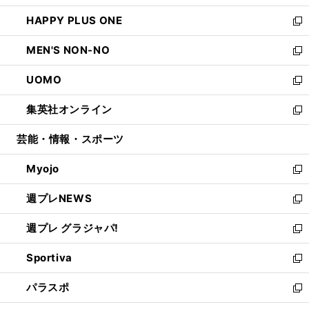
開
ウ
ン
ウ
し
HAPPY PLUS ONE
く
で
ド
ィ
い
新
開
ウ
ン
ウ
し
MEN'S NON-NO
く
で
ド
ィ
い
新
開
ウ
ン
ウ
し
UOMO
く
で
ド
ィ
い
新
開
ウ
ン
ウ
し
集英社オンライン
く
で
ド
ィ
い
新
開
ウ
ン
ウ
し
芸能・情報・スポーツ
く
で
ド
ィ
い
開
ウ
ン
ウ
Myojo
く
で
ド
ィ
新
開
ウ
ン
し
週プレNEWS
く
で
ド
い
新
開
ウ
ウ
し
週プレ グラジャパ!
く
で
ィ
い
新
開
ン
ウ
し
Sportiva
く
ド
ィ
い
新
ウ
ン
ウ
し
パラスポ
で
ド
ィ
い
新
開
ウ
ン
ウ
し