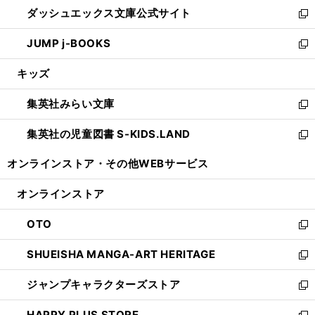
ウ
し
ダッシュエックス文庫公式サイト
く
ド
ィ
い
新
ウ
ン
ウ
し
JUMP j-BOOKS
で
ド
ィ
い
新
開
ウ
ン
ウ
し
キッズ
く
で
ド
ィ
い
開
ウ
ン
ウ
集英社みらい文庫
く
で
ド
ィ
新
開
ウ
ン
し
集英社の児童図書 S-KIDS.LAND
く
で
ド
い
新
開
ウ
ウ
し
オンラインストア・
その他WEBサービス
く
で
ィ
い
開
ン
ウ
オンラインストア
く
ド
ィ
ウ
ン
OTO
で
ド
新
開
ウ
し
SHUEISHA MANGA-ART HERITAGE
く
で
い
新
開
ウ
し
ジャンプキャラクターズストア
く
ィ
い
新
ン
ウ
し
HAPPY PLUS STORE