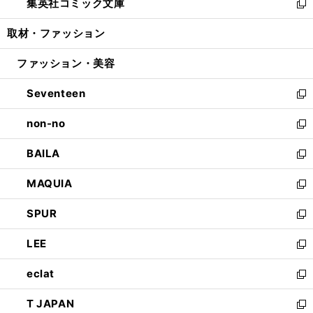
集英社コミック文庫
く
で
ド
ィ
い
新
開
ウ
ン
ウ
し
取材・ファッション
く
で
ド
ィ
い
開
ウ
ン
ウ
ファッション・美容
く
で
ド
ィ
開
ウ
ン
Seventeen
く
で
ド
新
開
ウ
し
non-no
く
で
い
新
開
ウ
し
BAILA
く
ィ
い
新
ン
ウ
し
MAQUIA
ド
ィ
い
新
ウ
ン
ウ
し
SPUR
で
ド
ィ
い
新
開
ウ
ン
ウ
し
LEE
く
で
ド
ィ
い
新
開
ウ
ン
ウ
し
eclat
く
で
ド
ィ
い
新
開
ウ
ン
ウ
し
T JAPAN
く
で
ド
ィ
い
新