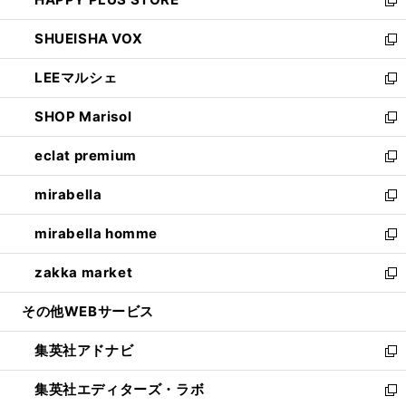
ド
ィ
い
新
ウ
ン
ウ
し
SHUEISHA VOX
で
ド
ィ
い
新
開
ウ
ン
ウ
し
LEEマルシェ
く
で
ド
ィ
い
新
開
ウ
ン
ウ
し
SHOP Marisol
く
で
ド
ィ
い
新
開
ウ
ン
ウ
し
eclat premium
く
で
ド
ィ
い
新
開
ウ
ン
ウ
し
mirabella
く
で
ド
ィ
い
新
開
ウ
ン
ウ
し
mirabella homme
く
で
ド
ィ
い
新
開
ウ
ン
ウ
し
zakka market
く
で
ド
ィ
い
新
開
ウ
ン
ウ
し
その他WEBサービス
く
で
ド
ィ
い
開
ウ
ン
ウ
集英社アドナビ
く
で
ド
ィ
新
開
ウ
ン
し
集英社エディターズ・ラボ
く
で
ド
い
新