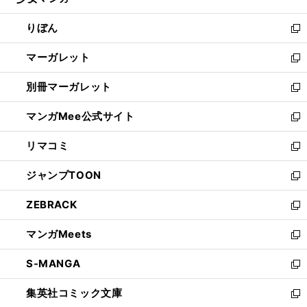
ィ
い
開
ウ
ン
ウ
りぼん
く
で
ド
ィ
新
開
ウ
ン
し
マーガレット
く
で
ド
い
新
開
ウ
ウ
し
別冊マーガレット
く
で
ィ
い
新
開
ン
ウ
し
マンガMee公式サイト
く
ド
ィ
い
新
ウ
ン
ウ
し
リマコミ
で
ド
ィ
い
新
開
ウ
ン
ウ
し
ジャンプTOON
く
で
ド
ィ
い
新
開
ウ
ン
ウ
し
ZEBRACK
く
で
ド
ィ
い
新
開
ウ
ン
ウ
し
マンガMeets
く
で
ド
ィ
い
新
開
ウ
ン
ウ
し
S-MANGA
く
で
ド
ィ
い
新
開
ウ
ン
ウ
し
集英社コミック文庫
く
で
ド
ィ
い
新