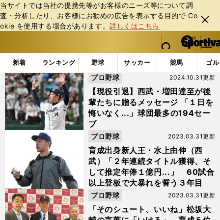
当サイトでは当社の提携先等がお客様のニーズ等について調
査・分析したり、お客様にお勧めの広告を表⽰する⽬的で Co
閉じ
okie を使⽤する場合があります。
詳しくはこちら
る
マイペ
web Sportiva (webスポルティーバ)
検索
メニュ
we
ー
「#水上由伸」の最新ニュース・ 情報
b
ジ
新着
ランキング
野球
サッカー
競馬
ゴル
ス
プロ野球
2024.10.31更新
ポ
ル
【現役引退】西武・増田達至が後
テ
輩たちに贈るメッセージ 「１日を
ィ
悔いなく...」球団最多の194セー
ー
ブ
バ
プロ野球
2023.03.31更新
育成出身新人王・水上由伸（西
武）「２年連続タイトル獲得、そ
して推定年俸１億円...」 60試合
以上登板で大暴れを誓う３年目
プロ野球
2023.03.31更新
「そのシュート、いいね」松坂大