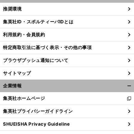
く/
推奨環境
閉
じ
集英社ID・スポルティーバIDとは
る
利用規約・会員規約
特定商取引法に基づく表示・その他の事項
ブラウザプッシュ通知について
サイトマップ
企業情報
開
く/
集英社ホームページ
新
閉
し
じ
集英社プライバシーガイドライン
い
る
ウ
SHUEISHA Privacy Guideline
ィ
ン