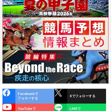
cebo
X
Facebookで
Xでフォローする
ok
フォローする
uTube
LINE
YouTubeで
LINEで