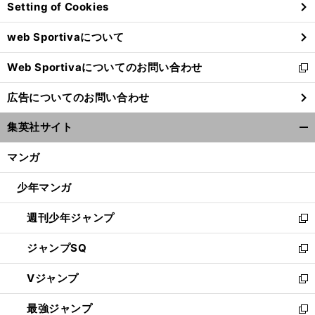
Setting of Cookies
ド
ウ
web Sportivaについて
で
開
Web Sportivaについてのお問い合わせ
く
新
し
広告についてのお問い合わせ
い
ウ
集英社サイト
ィ
開
ン
く/
マンガ
ド
閉
ウ
じ
少年マンガ
で
る
開
週刊少年ジャンプ
く
新
し
ジャンプSQ
い
新
ウ
し
Vジャンプ
ィ
い
新
ン
ウ
し
最強ジャンプ
ド
ィ
い
新