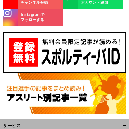
チャンネル登録
アカウント追加
stagra
Instagramで
m
フォローする
サービス
開