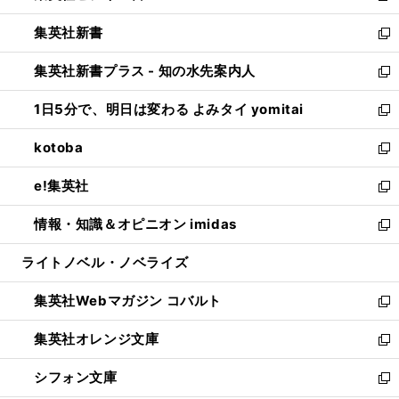
開
ウ
ウ
し
集英社新書
く
で
ィ
い
新
開
ン
ウ
し
集英社新書プラス - 知の水先案内人
く
ド
ィ
い
新
ウ
ン
ウ
し
1日5分で、明日は変わる よみタイ yomitai
で
ド
ィ
い
新
開
ウ
ン
ウ
し
kotoba
く
で
ド
ィ
い
新
開
ウ
ン
ウ
し
e!集英社
く
で
ド
ィ
い
新
開
ウ
ン
ウ
し
情報・知識＆オピニオン imidas
く
で
ド
ィ
い
新
開
ウ
ン
ウ
し
ライトノベル・ノベライズ
く
で
ド
ィ
い
開
ウ
ン
ウ
集英社Webマガジン コバルト
く
で
ド
ィ
新
開
ウ
ン
し
集英社オレンジ文庫
く
で
ド
い
新
開
ウ
ウ
し
シフォン文庫
く
で
ィ
い
新
開
ン