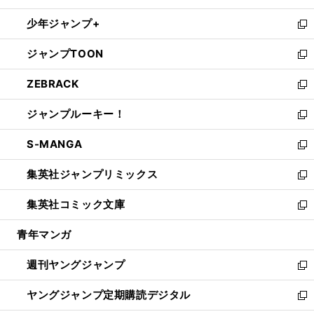
ウ
ン
ウ
し
少年ジャンプ+
で
ド
ィ
い
新
開
ウ
ン
ウ
し
ジャンプTOON
く
で
ド
ィ
い
新
開
ウ
ン
ウ
し
ZEBRACK
く
で
ド
ィ
い
新
開
ウ
ン
ウ
し
ジャンプルーキー！
く
で
ド
ィ
い
新
開
ウ
ン
ウ
し
S-MANGA
く
で
ド
ィ
い
新
開
ウ
ン
ウ
し
集英社ジャンプリミックス
く
で
ド
ィ
い
新
開
ウ
ン
ウ
し
集英社コミック文庫
く
で
ド
ィ
い
新
開
ウ
ン
ウ
し
青年マンガ
く
で
ド
ィ
い
開
ウ
ン
ウ
週刊ヤングジャンプ
く
で
ド
ィ
新
開
ウ
ン
し
ヤングジャンプ定期購読デジタル
く
で
ド
い
新
開
ウ
ウ
し