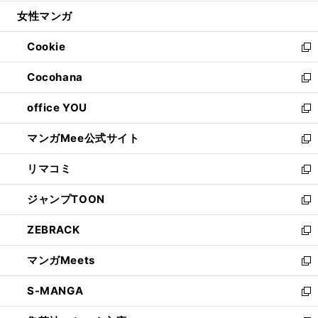
開
ウ
ン
ウ
し
女性マンガ
く
で
ド
ィ
い
開
ウ
ン
ウ
Cookie
く
で
ド
ィ
新
開
ウ
ン
し
Cocohana
く
で
ド
い
新
開
ウ
ウ
し
office YOU
く
で
ィ
い
新
開
ン
ウ
し
マンガMee公式サイト
く
ド
ィ
い
新
ウ
ン
ウ
し
リマコミ
で
ド
ィ
い
新
開
ウ
ン
ウ
し
ジャンプTOON
く
で
ド
ィ
い
新
開
ウ
ン
ウ
し
ZEBRACK
く
で
ド
ィ
い
新
開
ウ
ン
ウ
し
マンガMeets
く
で
ド
ィ
い
新
開
ウ
ン
ウ
し
S-MANGA
く
で
ド
ィ
い
新
開
ウ
ン
ウ
し