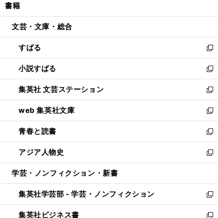
書籍
く
で
ド
ィ
い
開
ウ
ン
ウ
文芸・文庫・総合
く
で
ド
ィ
開
ウ
ン
すばる
く
で
ド
新
開
ウ
し
小説すばる
く
で
い
新
開
ウ
し
集英社 文芸ステーション
く
ィ
い
新
ン
ウ
し
web 集英社文庫
ド
ィ
い
新
ウ
ン
ウ
し
青春と読書
で
ド
ィ
い
新
開
ウ
ン
ウ
し
アジア人物史
く
で
ド
ィ
い
新
開
ウ
ン
ウ
し
学芸・ノンフィクション・新書
く
で
ド
ィ
い
開
ウ
ン
ウ
集英社学芸部 - 学芸・ノンフィクション
く
で
ド
ィ
新
開
ウ
ン
し
集英社ビジネス書
く
で
ド
い
新