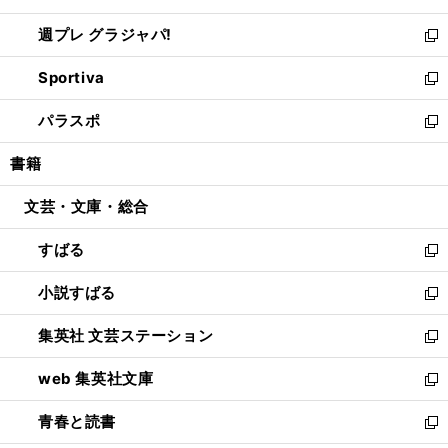
開
ウ
ウ
し
週プレ グラジャパ!
く
で
ィ
い
新
開
ン
ウ
し
Sportiva
く
ド
ィ
い
新
ウ
ン
ウ
し
パラスポ
で
ド
ィ
い
新
開
ウ
ン
ウ
し
書籍
く
で
ド
ィ
い
開
ウ
ン
ウ
文芸・文庫・総合
く
で
ド
ィ
開
ウ
ン
すばる
く
で
ド
新
開
ウ
し
小説すばる
く
で
い
新
開
ウ
し
集英社 文芸ステーション
く
ィ
い
新
ン
ウ
し
web 集英社文庫
ド
ィ
い
新
ウ
ン
ウ
し
青春と読書
で
ド
ィ
い
新
開
ウ
ン
ウ
し