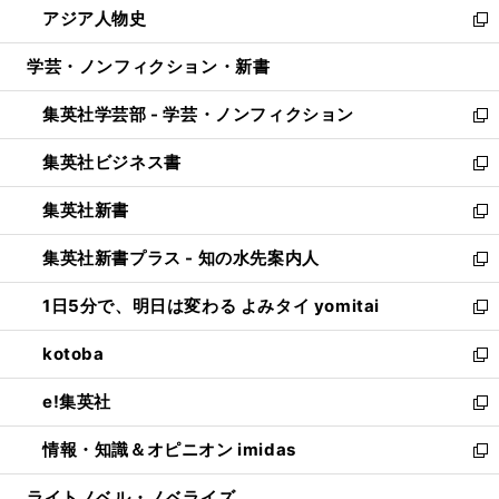
アジア人物史
く
で
ド
ィ
い
新
開
ウ
ン
ウ
し
学芸・ノンフィクション・新書
く
で
ド
ィ
い
開
ウ
ン
ウ
集英社学芸部 - 学芸・ノンフィクション
く
で
ド
ィ
新
開
ウ
ン
し
集英社ビジネス書
く
で
ド
い
新
開
ウ
ウ
し
集英社新書
く
で
ィ
い
新
開
ン
ウ
し
集英社新書プラス - 知の水先案内人
く
ド
ィ
い
新
ウ
ン
ウ
し
1日5分で、明日は変わる よみタイ yomitai
で
ド
ィ
い
新
開
ウ
ン
ウ
し
kotoba
く
で
ド
ィ
い
新
開
ウ
ン
ウ
し
e!集英社
く
で
ド
ィ
い
新
開
ウ
ン
ウ
し
情報・知識＆オピニオン imidas
く
で
ド
ィ
い
新
開
ウ
ン
ウ
し
ライトノベル・ノベライズ
く
で