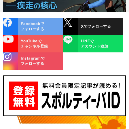
cebo
X
Facebookで
Xでフォローする
ok
フォローする
uTube
LINE
YouTubeで
LINEで
チャンネル登録
アカウント追加
stagra
Instagramで
m
フォローする