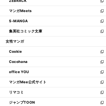
ZEBRACK
く
で
ド
ィ
い
新
開
ウ
ン
ウ
し
マンガMeets
く
で
ド
ィ
い
新
開
ウ
ン
ウ
し
S-MANGA
く
で
ド
ィ
い
新
開
ウ
ン
ウ
し
集英社コミック文庫
く
で
ド
ィ
い
新
開
ウ
ン
ウ
し
女性マンガ
く
で
ド
ィ
い
開
ウ
ン
ウ
Cookie
く
で
ド
ィ
新
開
ウ
ン
し
Cocohana
く
で
ド
い
新
開
ウ
ウ
し
office YOU
く
で
ィ
い
新
開
ン
ウ
し
マンガMee公式サイト
く
ド
ィ
い
新
ウ
ン
ウ
し
リマコミ
で
ド
ィ
い
新
開
ウ
ン
ウ
し
ジャンプTOON
く
で
ド
ィ
い
新