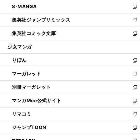
ウ
ン
ウ
し
S-MANGA
く
で
ド
ィ
い
新
開
ウ
ン
ウ
し
集英社ジャンプリミックス
く
で
ド
ィ
い
新
開
ウ
ン
ウ
し
集英社コミック文庫
く
で
ド
ィ
い
新
開
ウ
ン
ウ
し
少女マンガ
く
で
ド
ィ
い
開
ウ
ン
ウ
りぼん
く
で
ド
ィ
新
開
ウ
ン
し
マーガレット
く
で
ド
い
新
開
ウ
ウ
し
別冊マーガレット
く
で
ィ
い
新
開
ン
ウ
し
マンガMee公式サイト
く
ド
ィ
い
新
ウ
ン
ウ
し
リマコミ
で
ド
ィ
い
新
開
ウ
ン
ウ
し
ジャンプTOON
く
で
ド
ィ
い
新
開
ウ
ン
ウ
し