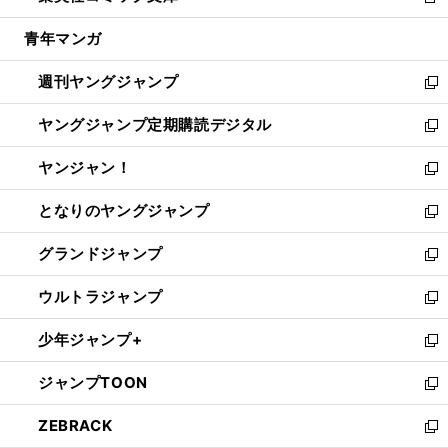
新
開
ウ
ン
ウ
し
青年マンガ
く
で
ド
ィ
い
開
ウ
ン
ウ
週刊ヤングジャンプ
く
で
ド
ィ
新
開
ウ
ン
し
ヤングジャンプ定期購読デジタル
く
で
ド
い
新
開
ウ
ウ
し
ヤンジャン！
く
で
ィ
い
新
開
ン
ウ
し
となりのヤングジャンプ
く
ド
ィ
い
新
ウ
ン
ウ
し
グランドジャンプ
で
ド
ィ
い
新
開
ウ
ン
ウ
し
ウルトラジャンプ
く
で
ド
ィ
い
新
開
ウ
ン
ウ
し
少年ジャンプ+
く
で
ド
ィ
い
新
開
ウ
ン
ウ
し
ジャンプTOON
く
で
ド
ィ
い
新
開
ウ
ン
ウ
し
ZEBRACK
く
で
ド
ィ
い
新
開