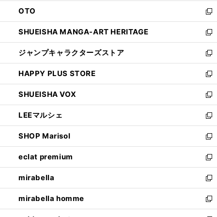
ウ
ン
OTO
で
ド
新
開
ウ
し
SHUEISHA MANGA-ART HERITAGE
く
で
い
新
開
ウ
し
ジャンプキャラクターズストア
く
ィ
い
新
ン
ウ
し
HAPPY PLUS STORE
ド
ィ
い
新
ウ
ン
ウ
し
SHUEISHA VOX
で
ド
ィ
い
新
開
ウ
ン
ウ
し
LEEマルシェ
く
で
ド
ィ
い
新
開
ウ
ン
ウ
し
SHOP Marisol
く
で
ド
ィ
い
新
開
ウ
ン
ウ
し
eclat premium
く
で
ド
ィ
い
新
開
ウ
ン
ウ
し
mirabella
く
で
ド
ィ
い
新
開
ウ
ン
ウ
し
mirabella homme
く
で
ド
ィ
い
新
開
ウ
ン
ウ
し