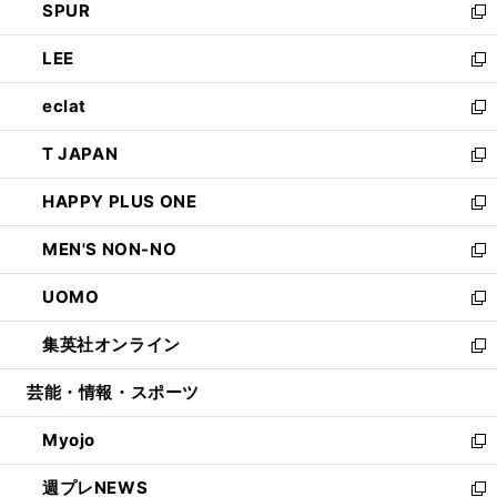
SPUR
で
ド
ィ
い
新
開
ウ
ン
ウ
し
LEE
く
で
ド
ィ
い
新
開
ウ
ン
ウ
し
eclat
く
で
ド
ィ
い
新
開
ウ
ン
ウ
し
T JAPAN
く
で
ド
ィ
い
新
開
ウ
ン
ウ
し
HAPPY PLUS ONE
く
で
ド
ィ
い
新
開
ウ
ン
ウ
し
MEN'S NON-NO
く
で
ド
ィ
い
新
開
ウ
ン
ウ
し
UOMO
く
で
ド
ィ
い
新
開
ウ
ン
ウ
し
集英社オンライン
く
で
ド
ィ
い
新
開
ウ
ン
ウ
し
芸能・情報・スポーツ
く
で
ド
ィ
い
開
ウ
ン
ウ
Myojo
く
で
ド
ィ
新
開
ウ
ン
し
週プレNEWS
く
で
ド
い
新