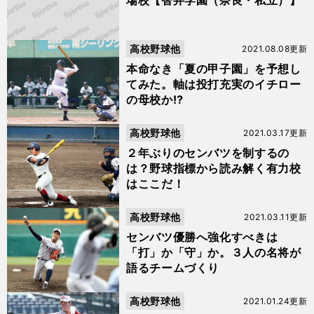
場校【智弁学園（奈良・私立）】
高校野球他
2021.08.08更新
本命なき「夏の甲子園」を予想し
てみた。軸は投打充実のイチロー
の母校か⁉︎
高校野球他
2021.03.17更新
２年ぶりのセンバツを制するの
は？野球指標から読み解く有力校
はここだ！
高校野球他
2021.03.11更新
センバツ優勝へ強化すべきは
「打」か「守」か。３人の名将が
語るチームづくり
高校野球他
2021.01.24更新