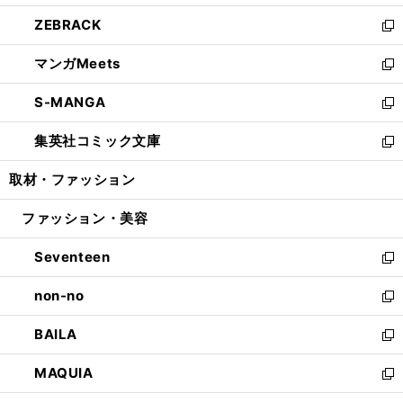
開
ウ
ン
ウ
し
ZEBRACK
く
で
ド
ィ
い
新
開
ウ
ン
ウ
し
マンガMeets
く
で
ド
ィ
い
新
開
ウ
ン
ウ
し
S-MANGA
く
で
ド
ィ
い
新
開
ウ
ン
ウ
し
集英社コミック文庫
く
で
ド
ィ
い
新
開
ウ
ン
ウ
し
取材・ファッション
く
で
ド
ィ
い
開
ウ
ン
ウ
ファッション・美容
く
で
ド
ィ
開
ウ
ン
Seventeen
く
で
ド
新
開
ウ
し
non-no
く
で
い
新
開
ウ
し
BAILA
く
ィ
い
新
ン
ウ
し
MAQUIA
ド
ィ
い
新
ウ
ン
ウ
し