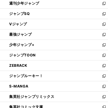
週刊少年ジャンプ
く
新
し
ジャンプSQ
い
新
ウ
し
Vジャンプ
ィ
い
新
ン
ウ
し
最強ジャンプ
ド
ィ
い
新
ウ
ン
ウ
し
少年ジャンプ+
で
ド
ィ
い
新
開
ウ
ン
ウ
し
ジャンプTOON
く
で
ド
ィ
い
新
開
ウ
ン
ウ
し
ZEBRACK
く
で
ド
ィ
い
新
開
ウ
ン
ウ
し
ジャンプルーキー！
く
で
ド
ィ
い
新
開
ウ
ン
ウ
し
S-MANGA
く
で
ド
ィ
い
新
開
ウ
ン
ウ
し
集英社ジャンプリミックス
く
で
ド
ィ
い
新
開
ウ
ン
ウ
し
集英社コミック文庫
く
で
ド
ィ
い