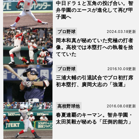
中日ドラ１と互角の投げ合い。智
弁学園のエースが進化して再び甲
子園へ
プロ野球
2024.03.18更新
岡本和真が秘めていた究極の打者
像。高校では本塁打への執着を捨
てていた
プロ野球
2016.10.09更新
三浦大輔の引退試合でプロ初打席
初本塁打、廣岡大志の「強運」
高校野球他
2016.08.08更新
春夏連覇のキーマン。智弁学園・
太田英毅が秘める「圧倒的能力」