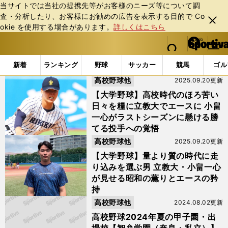
当サイトでは当社の提携先等がお客様のニーズ等について調
査・分析したり、お客様にお勧めの広告を表⽰する⽬的で Co
閉じ
okie を使⽤する場合があります。
詳しくはこちら
る
マイペ
web Sportiva (webスポルティーバ)
検索
メニュ
we
ー
「#智弁学園」の最新ニュース・ 情報
b
ジ
新着
ランキング
野球
サッカー
競馬
ゴル
ス
高校野球他
2025.09.20更新
ポ
ル
【大学野球】高校時代のほろ苦い
テ
日々を糧に立教大でエースに 小畠
ィ
一心がラストシーズンに懸ける勝
ー
てる投手への覚悟
バ
高校野球他
2025.09.20更新
【大学野球】量より質の時代に走
り込みを選ぶ男 立教大・小畠一心
が見せる昭和の薫りとエースの矜
持
高校野球他
2024.08.02更新
高校野球2024年夏の甲子園・出