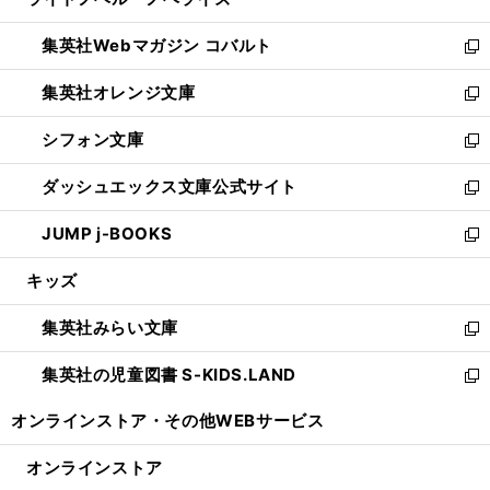
ド
ィ
い
開
ウ
ン
ウ
集英社Webマガジン コバルト
く
で
ド
ィ
新
開
ウ
ン
し
集英社オレンジ文庫
く
で
ド
い
新
開
ウ
ウ
し
シフォン文庫
く
で
ィ
い
新
開
ン
ウ
し
ダッシュエックス文庫公式サイト
く
ド
ィ
い
新
ウ
ン
ウ
し
JUMP j-BOOKS
で
ド
ィ
い
新
開
ウ
ン
ウ
し
キッズ
く
で
ド
ィ
い
開
ウ
ン
ウ
集英社みらい文庫
く
で
ド
ィ
新
開
ウ
ン
し
集英社の児童図書 S-KIDS.LAND
く
で
ド
い
新
開
ウ
ウ
し
オンラインストア・
その他WEBサービス
く
で
ィ
い
開
ン
ウ
オンラインストア
く
ド
ィ