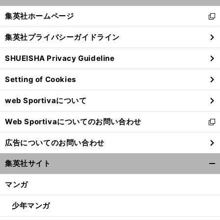
開
く/
集英社ホームページ
新
閉
し
じ
集英社プライバシーガイドライン
い
る
ウ
SHUEISHA Privacy Guideline
ィ
ン
Setting of Cookies
ド
ウ
web Sportivaについて
で
開
Web Sportivaについてのお問い合わせ
く
新
し
広告についてのお問い合わせ
い
ウ
集英社サイト
ィ
開
ン
く/
マンガ
ド
閉
ウ
じ
少年マンガ
で
る
開