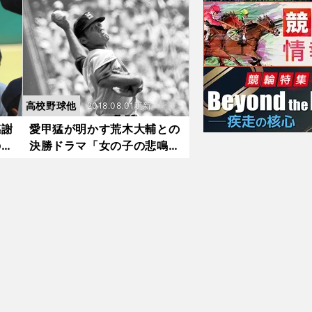
愛甲や金村、現役で開花しそ
うなのは...
高校野球他
2018.08.01更新
感謝
愛甲猛が明かす荒木大輔との
のは
決勝ドラマ「女の子の悲鳴は
すごかった」