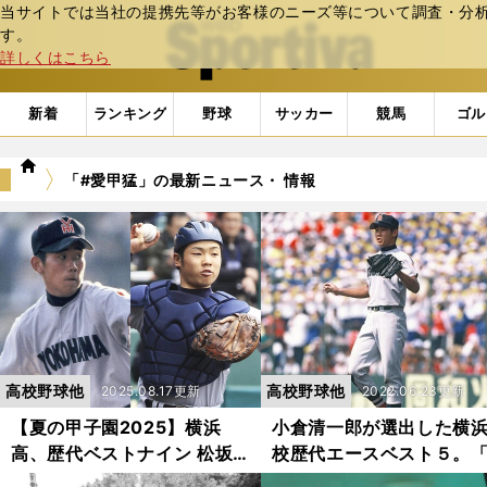
当サイトでは当社の提携先等がお客様のニーズ等について調査・分析し
web Sportiva (webスポルティーバ)
す。
詳しくはこちら
新着
ランキング
野球
サッカー
競馬
ゴル
we
「#愛甲猛」の最新ニュース・ 情報
b
ス
ポ
ル
テ
ィ
ー
バ
高校野球他
高校野球他
2025.08.17更新
2022.06.23更新
【夏の甲子園2025】横浜
小倉清一郎が選出した横
高、歴代ベストナイン 松坂
校歴代エースベスト５。
大輔、筒香嘉智、近藤健介...
坂も涌井も入学時は普通