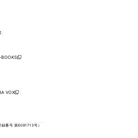
ィ
ィ
で
で
ン
ン
開
開
ド
ド
く
く
ウ
ウ
で
で
開
開
く
く
し
い
ウ
j-BOOKS
新
ィ
し
ン
い
ド
ウ
ウ
ィ
で
ン
HA VOX
開
新
ド
く
し
ウ
い
で
ウ
開
ィ
く
号 第6091713号）
ン
ド