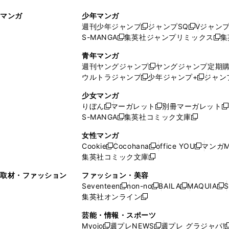
ィ
ウ
マンガ
少年マンガ
ン
ィ
週刊少年ジャンプ
ジャンプSQ
Vジャン
ド
ン
新
新
S-MANGA
集英社ジャンプリミックス
集
ウ
ド
新
し
し
新
で
ウ
し
い
い
し
青年マンガ
開
で
い
ウ
ウ
い
週刊ヤングジャンプ
ヤングジャンプ定期
新
く
開
ウ
ィ
ィ
ウ
ウルトラジャンプ
少年ジャンプ+
ジャン
新
し
新
く
ィ
ン
ン
ィ
し
い
し
ン
ド
ド
ン
少女マンガ
い
ウ
い
ド
ウ
ウ
ド
りぼん
マーガレット
別冊マーガレット
新
新
新
ウ
ィ
ウ
ウ
で
で
ウ
S-MANGA
集英社コミック文庫
し
新
し
新
ィ
ン
ィ
で
開
開
で
い
し
い
し
ン
ド
ン
女性マンガ
開
く
く
開
ウ
い
ウ
い
ド
ウ
ド
Cookie
Cocohana
office YOU
マンガM
く
く
新
新
新
ィ
ウ
ィ
ウ
ウ
で
ウ
集英社コミック文庫
し
新
し
し
ン
ィ
ン
ィ
で
開
で
い
し
い
い
ド
ン
ド
ン
取材・ファッション
ファッション・美容
開
く
開
ウ
い
ウ
ウ
ウ
ド
ウ
ド
Seventeen
non-no
BAILA
MAQUIA
S
く
く
新
新
新
新
ィ
ウ
ィ
ィ
で
ウ
で
ウ
集英社オンライン
し
新
し
し
し
ン
ィ
ン
ン
開
で
開
で
い
し
い
い
い
ド
ン
ド
ド
芸能・情報・スポーツ
く
開
く
開
ウ
い
ウ
ウ
ウ
ウ
ド
ウ
ウ
Myojo
週プレNEWS
週プレ グラジャパ!
く
く
新
新
新