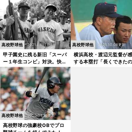
日本代表がずらりと並ぶド迫
手だった」
力布陣
高校野球他
高校野球他
2021.08.15更新
2025.10.08更新
甲子園史に残る新旧「スーパ
横浜高校・渡辺元監督が
ー１年生コンビ」対決。快進
する本塁打「長くできた
撃の早実を横浜が迎え撃った
あの１本のおかげ」
高校野球他
2020.08.10更新
高校野球の強豪校OBでプロ