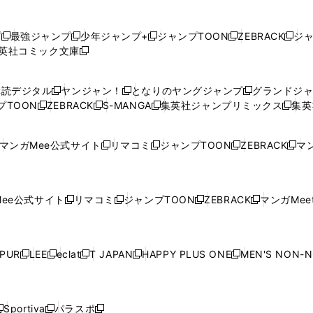
プ
最強ジャンプ
少年ジャンプ+
ジャンプTOON
ZEBRACK
ジ
新
新
新
新
新
英社コミック文庫
し
新
し
し
し
し
い
い
し
い
い
い
ウ
ウ
い
ウ
ウ
ウ
購読デジタル
ヤンジャン！
となりのヤングジャンプ
グランドジ
新
新
新
ィ
ィ
ウ
ィ
ィ
ィ
プTOON
ZEBRACK
S-MANGA
集英社ジャンプリミックス
集英
新
し
新
し
新
し
新
ン
ン
ィ
ン
ン
ン
し
い
し
い
し
い
し
ド
ド
ン
ド
ド
ド
い
ウ
い
ウ
い
ウ
い
ウ
ウ
ド
ウ
ウ
ウ
マンガMee公式サイト
リマコミ
ジャンプTOON
ZEBRACK
マン
新
新
新
新
ウ
ィ
ウ
ィ
ウ
ィ
ウ
で
で
ウ
で
で
で
し
し
し
し
し
ィ
ン
ィ
ン
ィ
ン
ィ
開
開
で
開
開
開
い
い
い
い
い
ン
ド
ン
ド
ン
ド
ン
く
く
開
く
く
く
ウ
ウ
ウ
ウ
ウ
ド
ウ
ド
ウ
ド
ウ
ド
ee公式サイト
リマコミ
ジャンプTOON
ZEBRACK
マンガMeet
く
新
新
新
新
ィ
ィ
ィ
ィ
ィ
ウ
で
ウ
で
ウ
で
ウ
し
し
し
し
ン
ン
ン
ン
ン
で
開
で
開
で
開
で
い
い
い
い
ド
ド
ド
ド
ド
開
く
開
く
開
く
開
ウ
ウ
ウ
ウ
ウ
ウ
ウ
ウ
ウ
PUR
LEE
eclat
T JAPAN
HAPPY PLUS ONE
MEN'S NON-
く
く
く
く
新
新
新
新
新
ィ
ィ
ィ
ィ
で
で
で
で
で
し
し
し
し
し
ン
ン
ン
ン
開
開
開
開
開
い
い
い
い
い
ド
ド
ド
ド
く
く
く
く
く
ウ
ウ
ウ
ウ
ウ
ウ
ウ
ウ
ウ
Sportiva
パラスポ
新
新