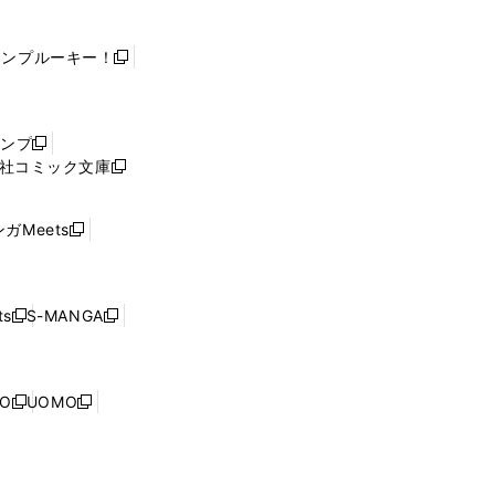
ャンプルーキー！
新
し
い
ウ
ャンプ
新
ィ
社コミック文庫
し
新
ン
い
し
ド
ウ
い
ウ
ガMeets
新
ィ
ウ
で
し
ン
ィ
開
い
ド
ン
く
ウ
ウ
ド
s
S-MANGA
新
新
ィ
で
ウ
し
し
ン
開
で
い
い
ド
く
開
ウ
ウ
ウ
NO
UOMO
く
新
新
ィ
ィ
で
し
し
ン
ン
開
い
い
ド
ド
く
ウ
ウ
ウ
ウ