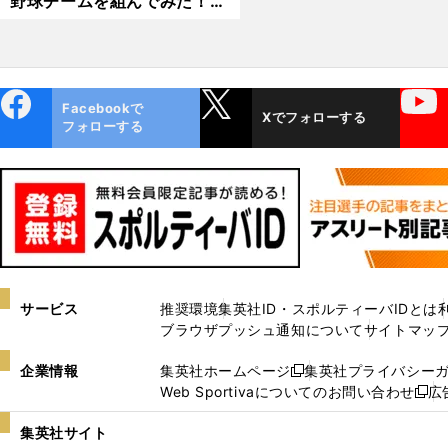
野球チームを組んでみた！
横浜高校編
ebo
X
YouTube
Facebookで
Xでフォローする
ok
フォローする
サービス
推奨環境
集英社ID・スポルティーバIDとは
ブラウザプッシュ通知について
サイトマッ
企業情報
集英社ホームページ
集英社プライバシー
新
Web Sportivaについてのお問い合わせ
広
し
新
い
し
集英社サイト
ウ
い