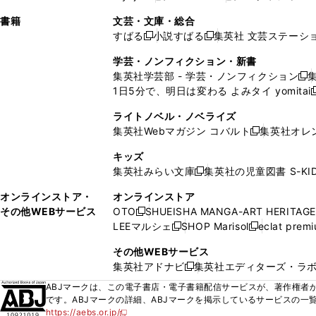
ィ
ウ
ィ
ィ
ィ
で
ウ
で
で
し
し
ン
ィ
ン
ン
ン
書籍
文芸・文庫・総合
開
で
開
開
い
い
ド
ン
ド
ド
ド
すばる
小説すばる
集英社 文芸ステーシ
く
開
く
く
新
新
ウ
ウ
ウ
ド
ウ
ウ
ウ
く
し
し
ィ
ィ
学芸・ノンフィクション・新書
で
ウ
で
で
で
い
い
ン
ン
集英社学芸部 - 学芸・ノンフィクション
開
で
開
開
開
新
ウ
ウ
ド
ド
1日5分で、明日は変わる よみタイ yomitai
く
開
く
く
く
し
新
ィ
ィ
ウ
ウ
く
い
ン
ン
ライトノベル・ノベライズ
で
で
ウ
ド
ド
集英社Webマガジン コバルト
集英社オレ
開
開
新
ィ
ウ
ウ
く
く
し
ン
キッズ
で
で
い
ド
集英社みらい文庫
集英社の児童図書 S-KID
開
開
新
ウ
ウ
く
く
し
ィ
オンラインストア・
オンラインストア
で
い
ン
その他WEBサービス
OTO
SHUEISHA MANGA-ART HERITAGE
開
新
ウ
ド
LEEマルシェ
SHOP Marisol
eclat prem
く
し
新
新
ィ
ウ
い
し
し
ン
その他WEBサービス
で
ウ
い
い
ド
集英社アドナビ
集英社エディターズ・ラ
開
新
ィ
ウ
ウ
ウ
く
し
ABJマークは、この電子書店・電子書籍配信サービスが、著作権者か
ン
ィ
ィ
で
い
です。ABJマークの詳細、ABJマークを掲示しているサービスの一
ド
ン
ン
開
https://aebs.or.jp/
ウ
新