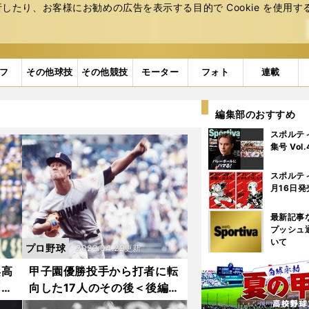
たり、お客様にお勧めの広告を表⽰する⽬的で Cookie を使⽤す
フ
その他球技
その他競技
モーター
フォト
連載
編集部のおすすめ
スポルテ
集号 Vol
スポルテ
月16日発
最新記事
プッシュ
いて
プロ野球
2022.04.22更新
浜高
甲子園優勝投手から打者に転
「松
向した17人のその後＜後編
の投
＞。早実のアイドルを破った