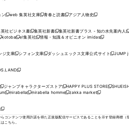
ィ
ィ
ィ
ィ
ィ
で
で
で
で
し
し
し
ン
ン
ン
ン
ン
開
開
開
開
い
い
い
ド
ド
ド
ド
ド
ョン
web 集英社文庫
青春と読書
アジア人物史
く
く
く
く
新
新
新
新
ウ
ウ
ウ
ウ
ウ
ウ
ウ
ウ
し
し
し
し
ィ
ィ
ィ
で
で
で
で
で
い
い
い
い
ン
ン
ン
集英社ビジネス書
集英社新書
集英社新書プラス - 知の水先案内人
開
開
開
開
開
新
新
新
ウ
ウ
ウ
ウ
ド
ド
ド
kotoba
e!集英社
情報・知識＆オピニオン imidas
く
く
く
く
く
新
し
新
し
新
ィ
ィ
ィ
ィ
ウ
ウ
ウ
し
し
い
し
い
し
ン
ン
ン
ン
で
で
で
い
い
ウ
い
ウ
い
ド
ド
ド
ド
ンジ文庫
シフォン文庫
ダッシュエックス文庫公式サイト
JUMP 
開
開
開
新
新
新
ウ
ウ
ィ
ウ
ィ
ウ
ウ
ウ
ウ
ウ
く
く
く
し
し
し
ィ
ィ
ン
ィ
ン
ィ
で
で
で
で
い
い
い
ン
ン
ド
ン
ド
ン
S.LAND
開
開
開
開
新
ウ
ウ
ウ
ド
ド
ウ
ド
ウ
ド
く
く
く
く
し
ィ
ィ
ィ
ウ
ウ
で
ウ
で
ウ
い
ン
ン
ン
ジャンプキャラクターズストア
HAPPY PLUS STORE
SHUEIS
で
で
開
で
開
で
新
新
新
ウ
ド
ド
ド
ium
mirabella
mirabella homme
zakka market
開
開
く
開
く
開
し
新
新
新
し
新
し
ィ
ウ
ウ
ウ
く
く
く
く
い
し
し
い
し
し
い
ン
で
で
で
ウ
い
い
ウ
い
い
ウ
ド
ボ
開
開
開
新
ィ
ウ
ウ
ィ
ウ
ウ
ィ
ウ
く
く
く
し
らコンテンツ使用許諾を得た正規版配信サービスであることを示す登録商標（登録番
ン
ィ
ィ
ン
ィ
ィ
ン
で
い
覧はこちら。
ド
ン
ン
ド
ン
ン
ド
開
ウ