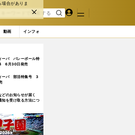
る場合がありま
マイペ
閉じ
検索
メニュ
ー
る
す
ジ
る
動画
インフォ
ィーバ バレーボール特
.4 6月30日発売
ィーバ 部活特集号 3
売
などのお知らせが届く
通知を受け取る方法につ