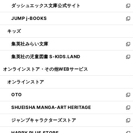
ウ
し
ダッシュエックス文庫公式サイト
く
ド
ィ
い
新
ウ
ン
ウ
し
JUMP j-BOOKS
で
ド
ィ
い
新
開
ウ
ン
ウ
し
キッズ
く
で
ド
ィ
い
開
ウ
ン
ウ
集英社みらい文庫
く
で
ド
ィ
新
開
ウ
ン
し
集英社の児童図書 S-KIDS.LAND
く
で
ド
い
新
開
ウ
ウ
し
オンラインストア・
その他WEBサービス
く
で
ィ
い
開
ン
ウ
オンラインストア
く
ド
ィ
ウ
ン
OTO
で
ド
新
開
ウ
し
SHUEISHA MANGA-ART HERITAGE
く
で
い
新
開
ウ
し
ジャンプキャラクターズストア
く
ィ
い
新
ン
ウ
し
HAPPY PLUS STORE