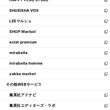
ド
ィ
い
新
ウ
ン
ウ
し
SHUEISHA VOX
で
ド
ィ
い
新
開
ウ
ン
ウ
し
LEEマルシェ
く
で
ド
ィ
い
新
開
ウ
ン
ウ
し
SHOP Marisol
く
で
ド
ィ
い
新
開
ウ
ン
ウ
し
eclat premium
く
で
ド
ィ
い
新
開
ウ
ン
ウ
し
mirabella
く
で
ド
ィ
い
新
開
ウ
ン
ウ
し
mirabella homme
く
で
ド
ィ
い
新
開
ウ
ン
ウ
し
zakka market
く
で
ド
ィ
い
新
開
ウ
ン
ウ
し
その他WEBサービス
く
で
ド
ィ
い
開
ウ
ン
ウ
集英社アドナビ
く
で
ド
ィ
新
開
ウ
ン
し
集英社エディターズ・ラボ
く
で
ド
い
新