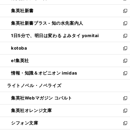
開
ウ
ウ
し
集英社新書
く
で
ィ
い
新
開
ン
ウ
し
集英社新書プラス - 知の水先案内人
く
ド
ィ
い
新
ウ
ン
ウ
し
1日5分で、明日は変わる よみタイ yomitai
で
ド
ィ
い
新
開
ウ
ン
ウ
し
kotoba
く
で
ド
ィ
い
新
開
ウ
ン
ウ
し
e!集英社
く
で
ド
ィ
い
新
開
ウ
ン
ウ
し
情報・知識＆オピニオン imidas
く
で
ド
ィ
い
新
開
ウ
ン
ウ
し
ライトノベル・ノベライズ
く
で
ド
ィ
い
開
ウ
ン
ウ
集英社Webマガジン コバルト
く
で
ド
ィ
新
開
ウ
ン
し
集英社オレンジ文庫
く
で
ド
い
新
開
ウ
ウ
し
シフォン文庫
く
で
ィ
い
新
開
ン