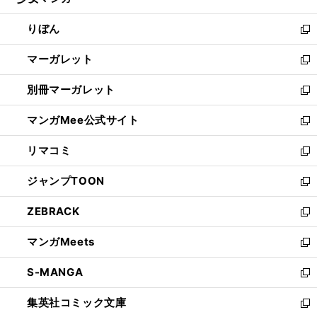
ィ
い
開
ウ
ン
ウ
りぼん
く
で
ド
ィ
新
開
ウ
ン
し
マーガレット
く
で
ド
い
新
開
ウ
ウ
し
別冊マーガレット
く
で
ィ
い
新
開
ン
ウ
し
マンガMee公式サイト
く
ド
ィ
い
新
ウ
ン
ウ
し
リマコミ
で
ド
ィ
い
新
開
ウ
ン
ウ
し
ジャンプTOON
く
で
ド
ィ
い
新
開
ウ
ン
ウ
し
ZEBRACK
く
で
ド
ィ
い
新
開
ウ
ン
ウ
し
マンガMeets
く
で
ド
ィ
い
新
開
ウ
ン
ウ
し
S-MANGA
く
で
ド
ィ
い
新
開
ウ
ン
ウ
し
集英社コミック文庫
く
で
ド
ィ
い
新