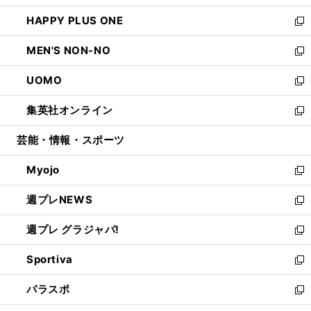
開
ウ
ン
ウ
し
HAPPY PLUS ONE
く
で
ド
ィ
い
新
開
ウ
ン
ウ
し
MEN'S NON-NO
く
で
ド
ィ
い
新
開
ウ
ン
ウ
し
UOMO
く
で
ド
ィ
い
新
開
ウ
ン
ウ
し
集英社オンライン
く
で
ド
ィ
い
新
開
ウ
ン
ウ
し
芸能・情報・スポーツ
く
で
ド
ィ
い
開
ウ
ン
ウ
Myojo
く
で
ド
ィ
新
開
ウ
ン
し
週プレNEWS
く
で
ド
い
新
開
ウ
ウ
し
週プレ グラジャパ!
く
で
ィ
い
新
開
ン
ウ
し
Sportiva
く
ド
ィ
い
新
ウ
ン
ウ
し
パラスポ
で
ド
ィ
い
新
開
ウ
ン
ウ
し