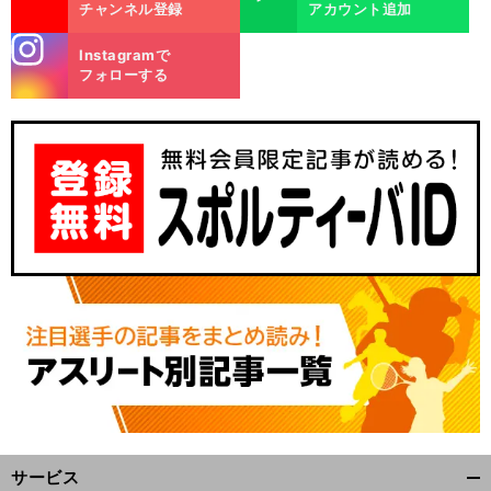
チャンネル登録
アカウント追加
stagra
Instagramで
m
フォローする
サービス
開