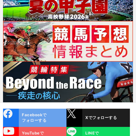
cebo
X
Facebookで
Xでフォローする
ok
フォローする
uTube
LINE
YouTubeで
LINEで