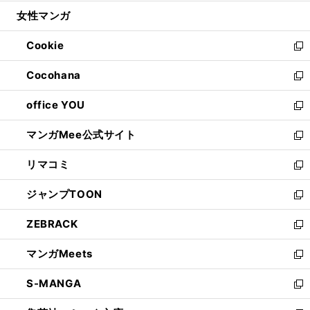
開
ウ
ン
ウ
し
女性マンガ
く
で
ド
ィ
い
開
ウ
ン
ウ
Cookie
く
で
ド
ィ
新
開
ウ
ン
し
Cocohana
く
で
ド
い
新
開
ウ
ウ
し
office YOU
く
で
ィ
い
新
開
ン
ウ
し
マンガMee公式サイト
く
ド
ィ
い
新
ウ
ン
ウ
し
リマコミ
で
ド
ィ
い
新
開
ウ
ン
ウ
し
ジャンプTOON
く
で
ド
ィ
い
新
開
ウ
ン
ウ
し
ZEBRACK
く
で
ド
ィ
い
新
開
ウ
ン
ウ
し
マンガMeets
く
で
ド
ィ
い
新
開
ウ
ン
ウ
し
S-MANGA
く
で
ド
ィ
い
新
開
ウ
ン
ウ
し