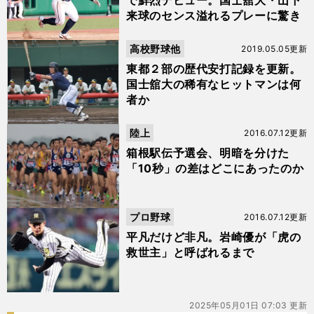
で鮮烈デビュー。国士舘大・山下
来球のセンス溢れるプレーに驚き
高校野球他
2019.05.05更新
東都２部の歴代安打記録を更新。
国士舘大の稀有なヒットマンは何
者か
陸上
2016.07.12更新
箱根駅伝予選会、明暗を分けた
「10秒」の差はどこにあったのか
プロ野球
2016.07.12更新
平凡だけど非凡。岩崎優が「虎の
救世主」と呼ばれるまで
2025年05月01日 07:03 更新