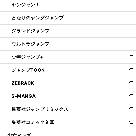
ヤンジャン！
く
で
ィ
い
新
開
ン
ウ
し
となりのヤングジャンプ
く
ド
ィ
い
新
ウ
ン
ウ
し
グランドジャンプ
で
ド
ィ
い
新
開
ウ
ン
ウ
し
ウルトラジャンプ
く
で
ド
ィ
い
新
開
ウ
ン
ウ
し
少年ジャンプ+
く
で
ド
ィ
い
新
開
ウ
ン
ウ
し
ジャンプTOON
く
で
ド
ィ
い
新
開
ウ
ン
ウ
し
ZEBRACK
く
で
ド
ィ
い
新
開
ウ
ン
ウ
し
S-MANGA
く
で
ド
ィ
い
新
開
ウ
ン
ウ
し
集英社ジャンプリミックス
く
で
ド
ィ
い
新
開
ウ
ン
ウ
し
集英社コミック文庫
く
で
ド
ィ
い
新
開
ウ
ン
ウ
し
少女マンガ
く
で
ド