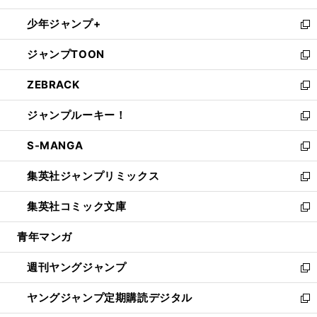
ウ
ン
ウ
し
少年ジャンプ+
で
ド
ィ
い
新
開
ウ
ン
ウ
し
ジャンプTOON
く
で
ド
ィ
い
新
開
ウ
ン
ウ
し
ZEBRACK
く
で
ド
ィ
い
新
開
ウ
ン
ウ
し
ジャンプルーキー！
く
で
ド
ィ
い
新
開
ウ
ン
ウ
し
S-MANGA
く
で
ド
ィ
い
新
開
ウ
ン
ウ
し
集英社ジャンプリミックス
く
で
ド
ィ
い
新
開
ウ
ン
ウ
し
集英社コミック文庫
く
で
ド
ィ
い
新
開
ウ
ン
ウ
し
青年マンガ
く
で
ド
ィ
い
開
ウ
ン
ウ
週刊ヤングジャンプ
く
で
ド
ィ
新
開
ウ
ン
し
ヤングジャンプ定期購読デジタル
く
で
ド
い
新
開
ウ
ウ
し