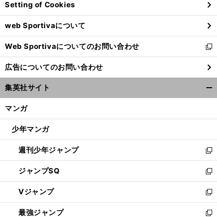
Setting of Cookies
ド
ウ
web Sportivaについて
で
開
Web Sportivaについてのお問い合わせ
く
新
し
広告についてのお問い合わせ
い
ウ
集英社サイト
ィ
開
ン
く/
マンガ
ド
閉
ウ
じ
少年マンガ
で
る
開
週刊少年ジャンプ
く
新
し
ジャンプSQ
い
新
ウ
し
Vジャンプ
ィ
い
新
ン
ウ
し
最強ジャンプ
ド
ィ
い
新