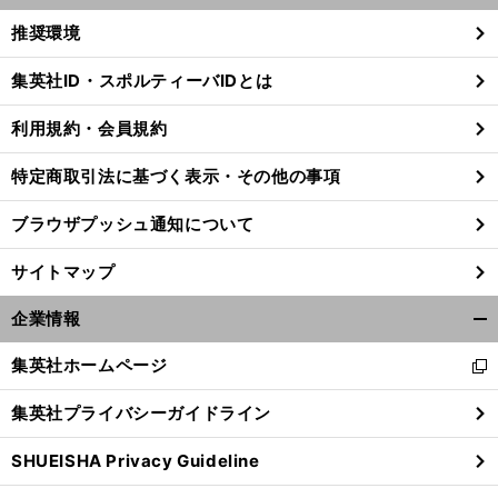
く/
推奨環境
閉
じ
集英社ID・スポルティーバIDとは
る
利用規約・会員規約
特定商取引法に基づく表示・その他の事項
ブラウザプッシュ通知について
サイトマップ
企業情報
開
く/
集英社ホームページ
新
閉
し
じ
集英社プライバシーガイドライン
い
る
ウ
SHUEISHA Privacy Guideline
ィ
ン