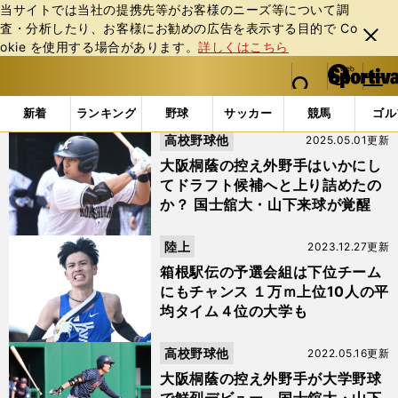
当サイトでは当社の提携先等がお客様のニーズ等について調
査・分析したり、お客様にお勧めの広告を表⽰する⽬的で Co
閉じ
okie を使⽤する場合があります。
詳しくはこちら
る
マイペ
web Sportiva (webスポルティーバ)
検索
メニュ
we
ー
「#国士舘大」の最新ニュース・ 情報
b
ジ
新着
ランキング
野球
サッカー
競馬
ゴル
ス
高校野球他
2025.05.01更新
ポ
ル
大阪桐蔭の控え外野手はいかにし
テ
てドラフト候補へと上り詰めたの
ィ
か？ 国士舘大・山下来球が覚醒
ー
バ
陸上
2023.12.27更新
箱根駅伝の予選会組は下位チーム
にもチャンス １万ｍ上位10人の平
均タイム４位の大学も
高校野球他
2022.05.16更新
大阪桐蔭の控え外野手が大学野球