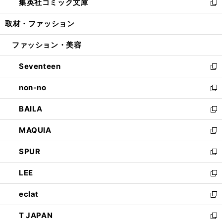
集英社コミック文庫
く
で
ド
ィ
い
新
開
ウ
ン
ウ
し
取材・ファッション
く
で
ド
ィ
い
開
ウ
ン
ウ
ファッション・美容
く
で
ド
ィ
開
ウ
ン
Seventeen
く
で
ド
新
開
ウ
し
non-no
く
で
い
新
開
ウ
し
BAILA
く
ィ
い
新
ン
ウ
し
MAQUIA
ド
ィ
い
新
ウ
ン
ウ
し
SPUR
で
ド
ィ
い
新
開
ウ
ン
ウ
し
LEE
く
で
ド
ィ
い
新
開
ウ
ン
ウ
し
eclat
く
で
ド
ィ
い
新
開
ウ
ン
ウ
し
T JAPAN
く
で
ド
ィ
い
新