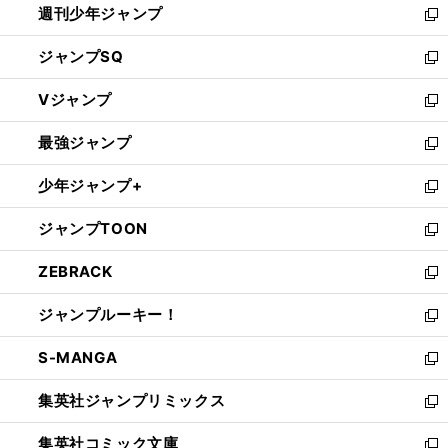
週刊少年ジャンプ
く
新
し
ジャンプSQ
い
新
ウ
し
Vジャンプ
ィ
い
新
ン
ウ
し
最強ジャンプ
ド
ィ
い
新
ウ
ン
ウ
し
少年ジャンプ+
で
ド
ィ
い
新
開
ウ
ン
ウ
し
ジャンプTOON
く
で
ド
ィ
い
新
開
ウ
ン
ウ
し
ZEBRACK
く
で
ド
ィ
い
新
開
ウ
ン
ウ
し
ジャンプルーキー！
く
で
ド
ィ
い
新
開
ウ
ン
ウ
し
S-MANGA
く
で
ド
ィ
い
新
開
ウ
ン
ウ
し
集英社ジャンプリミックス
く
で
ド
ィ
い
新
開
ウ
ン
ウ
し
集英社コミック文庫
く
で
ド
ィ
い