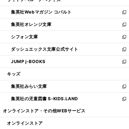
ド
ィ
い
開
ウ
ン
ウ
集英社Webマガジン コバルト
く
で
ド
ィ
新
開
ウ
ン
し
集英社オレンジ文庫
く
で
ド
い
新
開
ウ
ウ
し
シフォン文庫
く
で
ィ
い
新
開
ン
ウ
し
ダッシュエックス文庫公式サイト
く
ド
ィ
い
新
ウ
ン
ウ
し
JUMP j-BOOKS
で
ド
ィ
い
新
開
ウ
ン
ウ
し
キッズ
く
で
ド
ィ
い
開
ウ
ン
ウ
集英社みらい文庫
く
で
ド
ィ
新
開
ウ
ン
し
集英社の児童図書 S-KIDS.LAND
く
で
ド
い
新
開
ウ
ウ
し
オンラインストア・
その他WEBサービス
く
で
ィ
い
開
ン
ウ
オンラインストア
く
ド
ィ