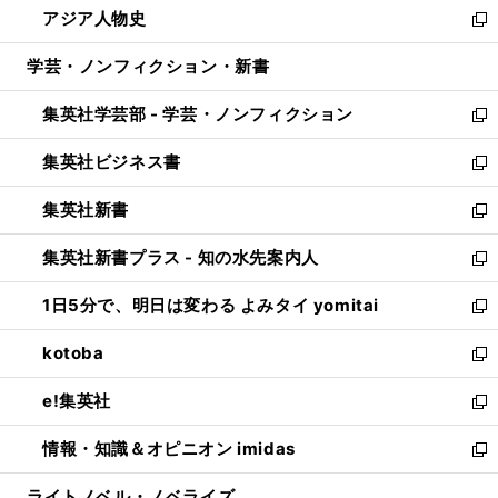
アジア人物史
く
で
ド
ィ
い
新
開
ウ
ン
ウ
し
学芸・ノンフィクション・新書
く
で
ド
ィ
い
開
ウ
ン
ウ
集英社学芸部 - 学芸・ノンフィクション
く
で
ド
ィ
新
開
ウ
ン
し
集英社ビジネス書
く
で
ド
い
新
開
ウ
ウ
し
集英社新書
く
で
ィ
い
新
開
ン
ウ
し
集英社新書プラス - 知の水先案内人
く
ド
ィ
い
新
ウ
ン
ウ
し
1日5分で、明日は変わる よみタイ yomitai
で
ド
ィ
い
新
開
ウ
ン
ウ
し
kotoba
く
で
ド
ィ
い
新
開
ウ
ン
ウ
し
e!集英社
く
で
ド
ィ
い
新
開
ウ
ン
ウ
し
情報・知識＆オピニオン imidas
く
で
ド
ィ
い
新
開
ウ
ン
ウ
し
ライトノベル・ノベライズ
く
で