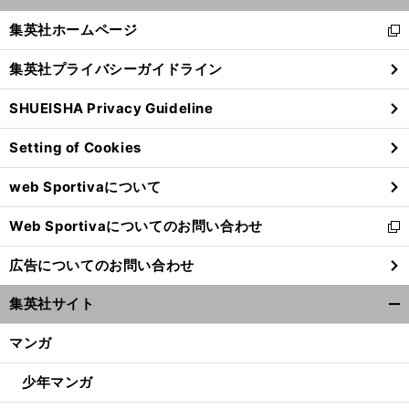
開
く/
集英社ホームページ
新
閉
し
じ
集英社プライバシーガイドライン
い
る
ウ
SHUEISHA Privacy Guideline
ィ
ン
Setting of Cookies
ド
ウ
web Sportivaについて
で
開
Web Sportivaについてのお問い合わせ
く
新
し
広告についてのお問い合わせ
い
ウ
集英社サイト
ィ
開
ン
く/
マンガ
ド
閉
ウ
じ
少年マンガ
で
る
開