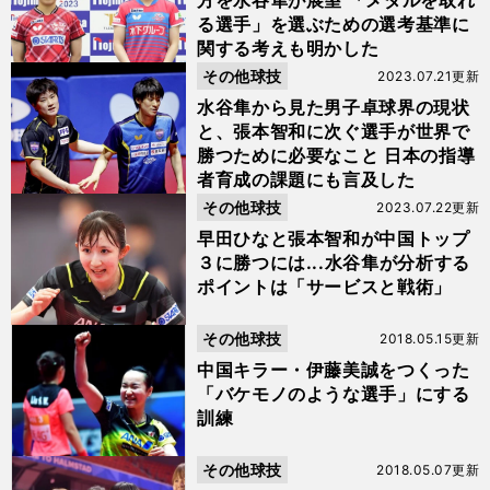
方を水谷隼が展望 「メダルを取れ
る選手」を選ぶための選考基準に
関する考えも明かした
その他球技
2023.07.21更新
水谷隼から見た男子卓球界の現状
と、張本智和に次ぐ選手が世界で
勝つために必要なこと 日本の指導
者育成の課題にも言及した
その他球技
2023.07.22更新
早田ひなと張本智和が中国トップ
３に勝つには...水谷隼が分析する
ポイントは「サービスと戦術」
その他球技
2018.05.15更新
中国キラー・伊藤美誠をつくった
「バケモノのような選手」にする
訓練
その他球技
2018.05.07更新