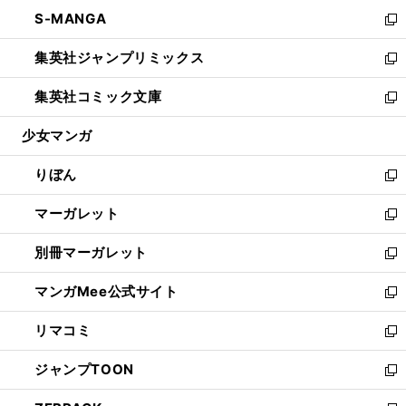
ウ
ン
ウ
し
S-MANGA
く
で
ド
ィ
い
新
開
ウ
ン
ウ
し
集英社ジャンプリミックス
く
で
ド
ィ
い
新
開
ウ
ン
ウ
し
集英社コミック文庫
く
で
ド
ィ
い
新
開
ウ
ン
ウ
し
少女マンガ
く
で
ド
ィ
い
開
ウ
ン
ウ
りぼん
く
で
ド
ィ
新
開
ウ
ン
し
マーガレット
く
で
ド
い
新
開
ウ
ウ
し
別冊マーガレット
く
で
ィ
い
新
開
ン
ウ
し
マンガMee公式サイト
く
ド
ィ
い
新
ウ
ン
ウ
し
リマコミ
で
ド
ィ
い
新
開
ウ
ン
ウ
し
ジャンプTOON
く
で
ド
ィ
い
新
開
ウ
ン
ウ
し