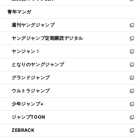
新
開
ウ
ン
ウ
し
青年マンガ
く
で
ド
ィ
い
開
ウ
ン
ウ
週刊ヤングジャンプ
く
で
ド
ィ
新
開
ウ
ン
し
ヤングジャンプ定期購読デジタル
く
で
ド
い
新
開
ウ
ウ
し
ヤンジャン！
く
で
ィ
い
新
開
ン
ウ
し
となりのヤングジャンプ
く
ド
ィ
い
新
ウ
ン
ウ
し
グランドジャンプ
で
ド
ィ
い
新
開
ウ
ン
ウ
し
ウルトラジャンプ
く
で
ド
ィ
い
新
開
ウ
ン
ウ
し
少年ジャンプ+
く
で
ド
ィ
い
新
開
ウ
ン
ウ
し
ジャンプTOON
く
で
ド
ィ
い
新
開
ウ
ン
ウ
し
ZEBRACK
く
で
ド
ィ
い
新
開