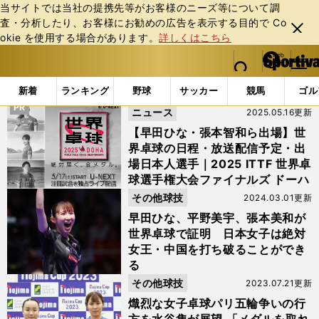
当サイトでは当社の提携先等がお客様のニーズ等について調
査・分析したり、お客様にお勧めの広告を表⽰する⽬的で Co
閉じ
okie を使⽤する場合があります。
詳しくはこちら
る
マイペ
web Sportiva (webスポルティーバ)
検索
メニュ
we
ー
「#世界卓球」の最新ニュース・ 情報
b
ジ
新着
ランキング
野球
サッカー
競馬
ゴル
ス
PR
ニュース
2025.05.16更新
ポ
ル
【早田ひな・張本智和ら出場】世
テ
界卓球の日程・放送配信予定・出
ィ
場日本人選手｜2025 ITTF 世界卓
ー
球選手権大会ファイナルズ ドーハ
バ
その他球技
2024.03.01更新
早田ひな、平野美宇、張本美和が
世界卓球で証明 日本女子は絶対
女王・中国を打ち破ることができ
る
その他球技
2023.07.21更新
熾烈な女子卓球パリ五輪争いの行