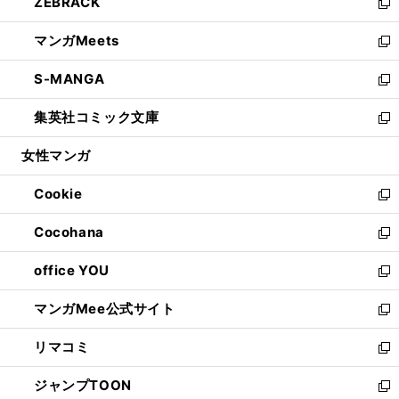
ZEBRACK
く
で
ド
ィ
い
新
開
ウ
ン
ウ
し
マンガMeets
く
で
ド
ィ
い
新
開
ウ
ン
ウ
し
S-MANGA
く
で
ド
ィ
い
新
開
ウ
ン
ウ
し
集英社コミック文庫
く
で
ド
ィ
い
新
開
ウ
ン
ウ
し
女性マンガ
く
で
ド
ィ
い
開
ウ
ン
ウ
Cookie
く
で
ド
ィ
新
開
ウ
ン
し
Cocohana
く
で
ド
い
新
開
ウ
ウ
し
office YOU
く
で
ィ
い
新
開
ン
ウ
し
マンガMee公式サイト
く
ド
ィ
い
新
ウ
ン
ウ
し
リマコミ
で
ド
ィ
い
新
開
ウ
ン
ウ
し
ジャンプTOON
く
で
ド
ィ
い
新