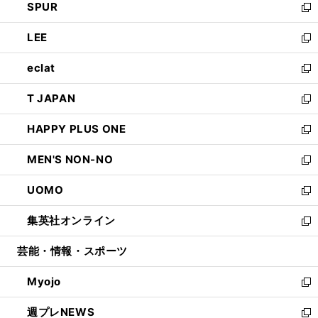
SPUR
で
ド
ィ
い
新
開
ウ
ン
ウ
し
LEE
く
で
ド
ィ
い
新
開
ウ
ン
ウ
し
eclat
く
で
ド
ィ
い
新
開
ウ
ン
ウ
し
T JAPAN
く
で
ド
ィ
い
新
開
ウ
ン
ウ
し
HAPPY PLUS ONE
く
で
ド
ィ
い
新
開
ウ
ン
ウ
し
MEN'S NON-NO
く
で
ド
ィ
い
新
開
ウ
ン
ウ
し
UOMO
く
で
ド
ィ
い
新
開
ウ
ン
ウ
し
集英社オンライン
く
で
ド
ィ
い
新
開
ウ
ン
ウ
し
芸能・情報・スポーツ
く
で
ド
ィ
い
開
ウ
ン
ウ
Myojo
く
で
ド
ィ
新
開
ウ
ン
し
週プレNEWS
く
で
ド
い
新