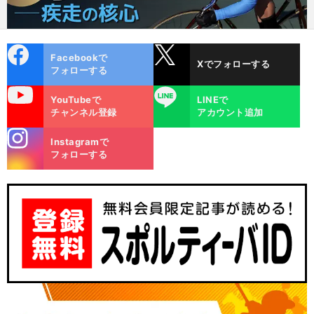
cebo
X
Facebookで
Xでフォローする
ok
フォローする
uTube
LINE
YouTubeで
LINEで
チャンネル登録
アカウント追加
stagra
Instagramで
m
フォローする