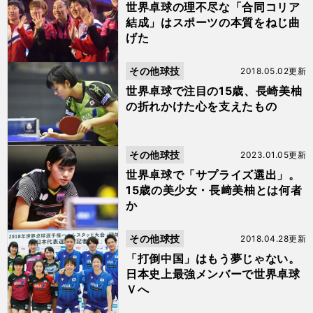
世界卓球の理不尽な「合同コリア
結成」はスポーツの本質をねじ曲
げた
その他球技
2018.05.02更新
世界卓球で注目の15歳、長崎美柚
の折れかけた心を支えたもの
その他球技
2023.01.05更新
世界卓球で「サプライズ選出」。
15歳の美少女・長﨑美柚とは何者
か
その他球技
2018.04.28更新
「打倒中国」はもう夢じゃない。
日本史上最強メンバーで世界卓球
Ｖへ