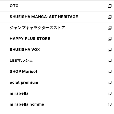
ウ
ン
OTO
で
ド
新
開
ウ
し
SHUEISHA MANGA-ART HERITAGE
く
で
い
新
開
ウ
し
ジャンプキャラクターズストア
く
ィ
い
新
ン
ウ
し
HAPPY PLUS STORE
ド
ィ
い
新
ウ
ン
ウ
し
SHUEISHA VOX
で
ド
ィ
い
新
開
ウ
ン
ウ
し
LEEマルシェ
く
で
ド
ィ
い
新
開
ウ
ン
ウ
し
SHOP Marisol
く
で
ド
ィ
い
新
開
ウ
ン
ウ
し
eclat premium
く
で
ド
ィ
い
新
開
ウ
ン
ウ
し
mirabella
く
で
ド
ィ
い
新
開
ウ
ン
ウ
し
mirabella homme
く
で
ド
ィ
い
新
開
ウ
ン
ウ
し