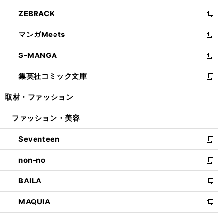
開
ウ
ン
ウ
し
ZEBRACK
く
で
ド
ィ
い
新
開
ウ
ン
ウ
し
マンガMeets
く
で
ド
ィ
い
新
開
ウ
ン
ウ
し
S-MANGA
く
で
ド
ィ
い
新
開
ウ
ン
ウ
し
集英社コミック文庫
く
で
ド
ィ
い
新
開
ウ
ン
ウ
し
取材・ファッション
く
で
ド
ィ
い
開
ウ
ン
ウ
ファッション・美容
く
で
ド
ィ
開
ウ
ン
Seventeen
く
で
ド
新
開
ウ
し
non-no
く
で
い
新
開
ウ
し
BAILA
く
ィ
い
新
ン
ウ
し
MAQUIA
ド
ィ
い
新
ウ
ン
ウ
し