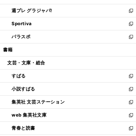
開
ウ
ウ
し
週プレ グラジャパ!
く
で
ィ
い
新
開
ン
ウ
し
Sportiva
く
ド
ィ
い
新
ウ
ン
ウ
し
パラスポ
で
ド
ィ
い
新
開
ウ
ン
ウ
し
書籍
く
で
ド
ィ
い
開
ウ
ン
ウ
文芸・文庫・総合
く
で
ド
ィ
開
ウ
ン
すばる
く
で
ド
新
開
ウ
し
小説すばる
く
で
い
新
開
ウ
し
集英社 文芸ステーション
く
ィ
い
新
ン
ウ
し
web 集英社文庫
ド
ィ
い
新
ウ
ン
ウ
し
青春と読書
で
ド
ィ
い
新
開
ウ
ン
ウ
し