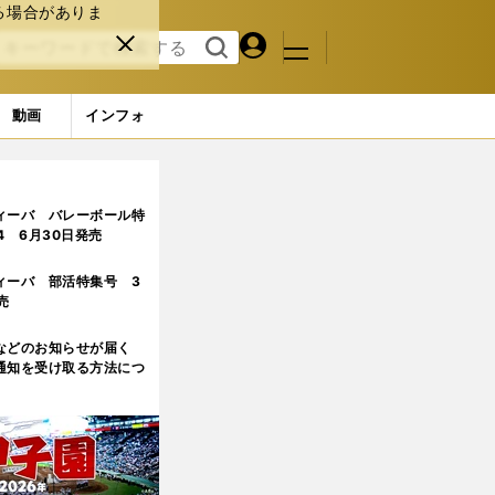
る場合がありま
マイペ
閉じ
検索
メニュ
ー
る
す
ジ
る
動画
インフォ
ィーバ バレーボール特
.4 6月30日発売
ィーバ 部活特集号 3
売
などのお知らせが届く
通知を受け取る方法につ