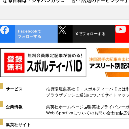
なる目標は「ジャパンカップ
が「話題のドーピング王
の挑戦～
1
表彰台」
演じる!?
6.
0
8.
ebo
X
YouTube
Facebookで
Xでフォローする
ok
2
フォローする
9
更
新
サービス
推奨環境
集英社ID・スポルティーバIDとは
ブラウザプッシュ通知について
サイトマッ
企業情報
集英社ホームページ
集英社プライバシー
新
Web Sportivaについてのお問い合わせ
広
し
新
い
し
集英社サイト
ウ
い