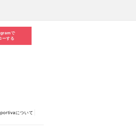
agramで
ローする
Sportivaについて