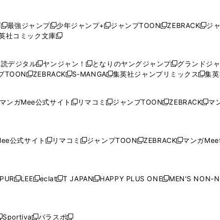
プ
最強ジャンプ
少年ジャンプ+
ジャンプTOON
ZEBRACK
ジ
新
新
新
新
新
英社コミック文庫
し
新
し
し
し
し
い
い
し
い
い
い
ウ
ウ
い
ウ
ウ
ウ
購読デジタル
ヤンジャン！
となりのヤングジャンプ
グランドジ
新
新
新
ィ
ィ
ウ
ィ
ィ
ィ
プTOON
ZEBRACK
S-MANGA
集英社ジャンプリミックス
集英
新
し
新
し
新
し
新
ン
ン
ィ
ン
ン
ン
し
い
し
い
し
い
し
ド
ド
ン
ド
ド
ド
い
ウ
い
ウ
い
ウ
い
ウ
ウ
ド
ウ
ウ
ウ
マンガMee公式サイト
リマコミ
ジャンプTOON
ZEBRACK
マン
新
新
新
新
ウ
ィ
ウ
ィ
ウ
ィ
ウ
で
で
ウ
で
で
で
し
し
し
し
し
ィ
ン
ィ
ン
ィ
ン
ィ
開
開
で
開
開
開
い
い
い
い
い
ン
ド
ン
ド
ン
ド
ン
く
く
開
く
く
く
ウ
ウ
ウ
ウ
ウ
ド
ウ
ド
ウ
ド
ウ
ド
ee公式サイト
リマコミ
ジャンプTOON
ZEBRACK
マンガMeet
く
新
新
新
新
ィ
ィ
ィ
ィ
ィ
ウ
で
ウ
で
ウ
で
ウ
し
し
し
し
ン
ン
ン
ン
ン
で
開
で
開
で
開
で
い
い
い
い
ド
ド
ド
ド
ド
開
く
開
く
開
く
開
ウ
ウ
ウ
ウ
ウ
ウ
ウ
ウ
ウ
PUR
LEE
eclat
T JAPAN
HAPPY PLUS ONE
MEN'S NON-
く
く
く
く
新
新
新
新
新
ィ
ィ
ィ
ィ
で
で
で
で
で
し
し
し
し
し
ン
ン
ン
ン
開
開
開
開
開
い
い
い
い
い
ド
ド
ド
ド
く
く
く
く
く
ウ
ウ
ウ
ウ
ウ
ウ
ウ
ウ
ウ
Sportiva
パラスポ
新
新