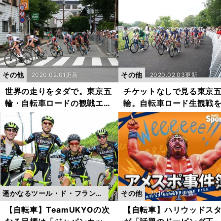
クリングチームの挑戦
録保持者がその走りを分
【2023人気記事】
その他
その他
2020.02.01更新
2020.02.03更新
世界の走りをタダで。東京五
チケットなしで見る東京
輪・自転車ロードの観戦エリ
輪。自転車ロード生観戦
ア拡大に期待
ェックしてみた
遥かなるツール・ド・フラン
その他
2
2016.07.12更新
ス ～片山右京とTeamUKYO
0
【自転車】TeamUKYOの次
【自転車】ハリウッドス