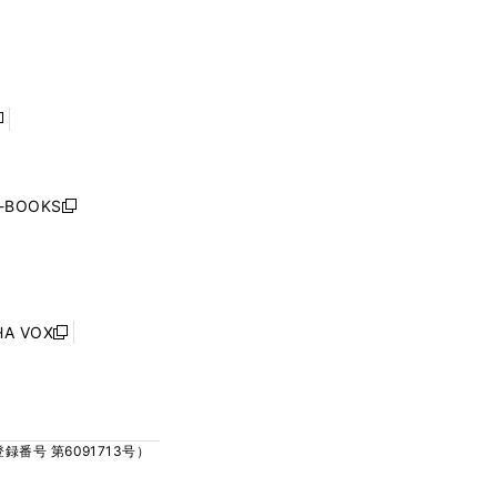
ィ
ィ
で
で
ン
ン
開
開
ド
ド
く
く
ウ
ウ
で
で
開
開
く
く
し
い
ウ
j-BOOKS
新
ィ
し
ン
い
ド
ウ
ウ
ィ
で
ン
HA VOX
開
新
ド
く
し
ウ
い
で
ウ
開
ィ
く
号 第6091713号）
ン
ド