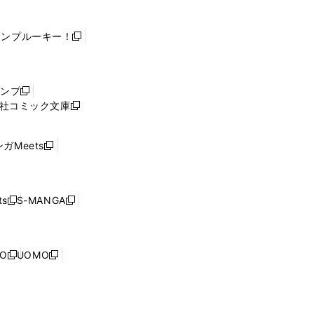
ャンプルーキー！
新
し
い
ウ
ャンプ
新
ィ
社コミック文庫
し
新
ン
い
し
ド
ウ
い
ウ
ガMeets
新
ィ
ウ
で
し
ン
ィ
開
い
ド
ン
く
ウ
ウ
ド
s
S-MANGA
新
新
ィ
で
ウ
し
し
ン
開
で
い
い
ド
く
開
ウ
ウ
ウ
NO
UOMO
く
新
新
ィ
ィ
で
し
し
ン
ン
開
い
い
ド
ド
く
ウ
ウ
ウ
ウ