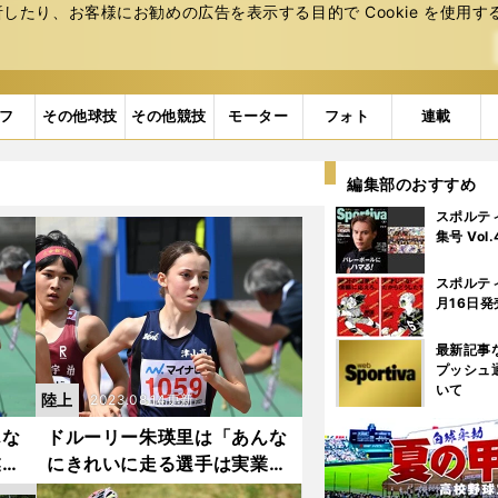
たり、お客様にお勧めの広告を表⽰する⽬的で Cookie を使⽤す
フ
その他球技
その他競技
モーター
フォト
連載
編集部のおすすめ
スポルテ
集号 Vol
スポルテ
月16日発
最新記事
プッシュ
いて
陸上
2023.08.14更新
んな
ドルーリー朱瑛里は「あんな
業団
にきれいに走る選手は実業団
本記
にもいない」１万m元日本記