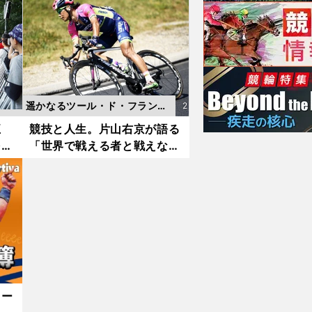
析
録保持者がその走りを分析
遥かなるツール・ド・フラン
2
ス ～片山右京とTeamUKYO
0
五
競技と人生。片山右京が語る
をチ
「世界で戦える者と戦えない
の挑戦～
1
者の違い」
6.
0
8.
3
0
更
新
ター