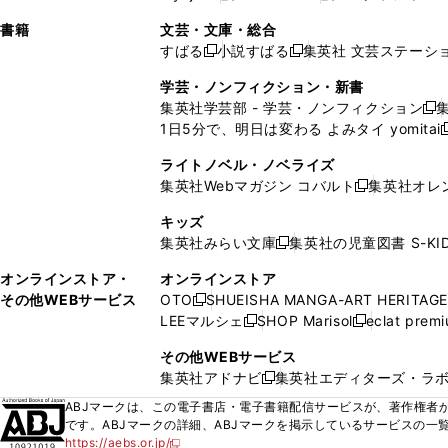
ィ
ウ
ィ
ィ
ィ
で
ウ
で
で
し
し
ン
ィ
ン
ン
ン
書籍
文芸・文庫・総合
開
で
開
開
い
い
ド
ン
ド
ド
ド
すばる
小説すばる
集英社 文芸ステーシ
く
開
く
く
新
新
ウ
ウ
ウ
ド
ウ
ウ
ウ
く
し
し
ィ
ィ
学芸・ノンフィクション・新書
で
ウ
で
で
で
い
い
ン
ン
集英社学芸部 - 学芸・ノンフィクション
開
で
開
開
開
新
ウ
ウ
ド
ド
1日5分で、明日は変わる よみタイ yomitai
く
開
く
く
く
し
新
ィ
ィ
ウ
ウ
く
い
ン
ン
ライトノベル・ノベライズ
で
で
ウ
ド
ド
集英社Webマガジン コバルト
集英社オレ
開
開
新
ィ
ウ
ウ
く
く
し
ン
キッズ
で
で
い
ド
集英社みらい文庫
集英社の児童図書 S-KID
開
開
新
ウ
ウ
く
く
し
ィ
オンラインストア・
オンラインストア
で
い
ン
その他WEBサービス
OTO
SHUEISHA MANGA-ART HERITAGE
開
新
ウ
ド
LEEマルシェ
SHOP Marisol
eclat prem
く
し
新
新
ィ
ウ
い
し
し
ン
その他WEBサービス
で
ウ
い
い
ド
集英社アドナビ
集英社エディターズ・ラ
開
新
ィ
ウ
ウ
ウ
く
し
ABJマークは、この電子書店・電子書籍配信サービスが、著作権者か
ン
ィ
ィ
で
い
です。ABJマークの詳細、ABJマークを掲示しているサービスの一
ド
ン
ン
開
https://aebs.or.jp/
ウ
新