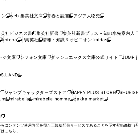
ィ
ィ
ィ
ィ
ィ
で
で
で
で
し
し
し
ン
ン
ン
ン
ン
開
開
開
開
い
い
い
ド
ド
ド
ド
ド
ョン
web 集英社文庫
青春と読書
アジア人物史
く
く
く
く
新
新
新
新
ウ
ウ
ウ
ウ
ウ
ウ
ウ
ウ
し
し
し
し
ィ
ィ
ィ
で
で
で
で
で
い
い
い
い
ン
ン
ン
集英社ビジネス書
集英社新書
集英社新書プラス - 知の水先案内人
開
開
開
開
開
新
新
新
ウ
ウ
ウ
ウ
ド
ド
ド
kotoba
e!集英社
情報・知識＆オピニオン imidas
く
く
く
く
く
新
し
新
し
新
ィ
ィ
ィ
ィ
ウ
ウ
ウ
し
し
い
し
い
し
ン
ン
ン
ン
で
で
で
い
い
ウ
い
ウ
い
ド
ド
ド
ド
ンジ文庫
シフォン文庫
ダッシュエックス文庫公式サイト
JUMP 
開
開
開
新
新
新
ウ
ウ
ィ
ウ
ィ
ウ
ウ
ウ
ウ
ウ
く
く
く
し
し
し
ィ
ィ
ン
ィ
ン
ィ
で
で
で
で
い
い
い
ン
ン
ド
ン
ド
ン
S.LAND
開
開
開
開
新
ウ
ウ
ウ
ド
ド
ウ
ド
ウ
ド
く
く
く
く
し
ィ
ィ
ィ
ウ
ウ
で
ウ
で
ウ
い
ン
ン
ン
ジャンプキャラクターズストア
HAPPY PLUS STORE
SHUEIS
で
で
開
で
開
で
新
新
新
ウ
ド
ド
ド
ium
mirabella
mirabella homme
zakka market
開
開
く
開
く
開
し
新
新
新
し
新
し
ィ
ウ
ウ
ウ
く
く
く
く
い
し
し
い
し
し
い
ン
で
で
で
ウ
い
い
ウ
い
い
ウ
ド
ボ
開
開
開
新
ィ
ウ
ウ
ィ
ウ
ウ
ィ
ウ
く
く
く
し
らコンテンツ使用許諾を得た正規版配信サービスであることを示す登録商標（登録番
ン
ィ
ィ
ン
ィ
ィ
ン
で
い
覧はこちら。
ド
ン
ン
ド
ン
ン
ド
開
ウ