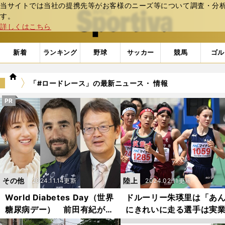
当サイトでは当社の提携先等がお客様のニーズ等について調査・分析し
web Sportiva (webスポルティーバ)
す。
詳しくはこちら
新着
ランキング
野球
サッカー
競馬
ゴル
we
「#ロードレース」の最新ニュース・ 情報
b
ス
PR
ポ
ル
テ
ィ
ー
バ
その他
陸上
2024.11.14更新
2024.02.11更新
World Diabetes Day（世界
ドルーリー朱瑛里は「あ
糖尿病デー） 前田有紀が迫
にきれいに走る選手は実
る、全員が１型糖尿病のサイ
にもいない」１万m元日