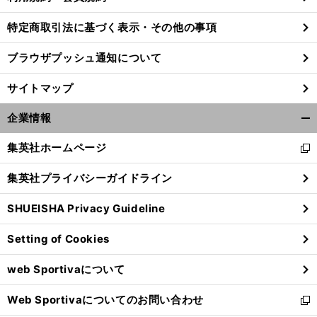
特定商取引法に基づく表示・その他の事項
ブラウザプッシュ通知について
サイトマップ
企業情報
開
く/
集英社ホームページ
新
閉
し
じ
集英社プライバシーガイドライン
い
る
ウ
SHUEISHA Privacy Guideline
ィ
ン
Setting of Cookies
ド
ウ
web Sportivaについて
で
開
Web Sportivaについてのお問い合わせ
く
新