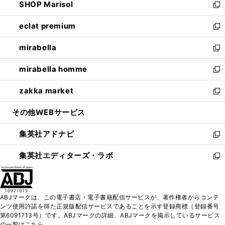
SHOP Marisol
く
で
ド
ィ
い
新
開
ウ
ン
ウ
し
eclat premium
く
で
ド
ィ
い
新
開
ウ
ン
ウ
し
mirabella
く
で
ド
ィ
い
新
開
ウ
ン
ウ
し
mirabella homme
く
で
ド
ィ
い
新
開
ウ
ン
ウ
し
zakka market
く
で
ド
ィ
い
新
開
ウ
ン
ウ
し
その他WEBサービス
く
で
ド
ィ
い
開
ウ
ン
ウ
集英社アドナビ
く
で
ド
ィ
新
開
ウ
ン
し
集英社エディターズ・ラボ
く
で
ド
い
新
開
ウ
ウ
し
く
で
ィ
い
開
ン
ウ
ABJマークは、この電子書店・電子書籍配信サービスが、著作権者からコンテ
く
ド
ィ
ンツ使用許諾を得た正規版配信サービスであることを示す登録商標（登録番号
ウ
ン
第6091713号）です。ABJマークの詳細、ABJマークを掲示しているサービス
で
ド
の一覧はこちら。