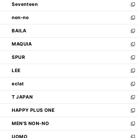
Seventeen
く
で
ド
新
開
ウ
し
non-no
く
で
い
新
開
ウ
し
BAILA
く
ィ
い
新
ン
ウ
し
MAQUIA
ド
ィ
い
新
ウ
ン
ウ
し
SPUR
で
ド
ィ
い
新
開
ウ
ン
ウ
し
LEE
く
で
ド
ィ
い
新
開
ウ
ン
ウ
し
eclat
く
で
ド
ィ
い
新
開
ウ
ン
ウ
し
T JAPAN
く
で
ド
ィ
い
新
開
ウ
ン
ウ
し
HAPPY PLUS ONE
く
で
ド
ィ
い
新
開
ウ
ン
ウ
し
MEN'S NON-NO
く
で
ド
ィ
い
新
開
ウ
ン
ウ
し
UOMO
く
で
ド
ィ
い