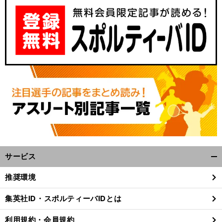
サービス
開
く/
推奨環境
閉
じ
集英社ID・スポルティーバIDとは
る
利用規約・会員規約