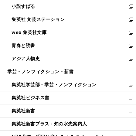
ウ
し
小説すばる
く
で
い
新
開
ウ
し
集英社 文芸ステーション
く
ィ
い
新
ン
ウ
し
web 集英社文庫
ド
ィ
い
新
ウ
ン
ウ
し
青春と読書
で
ド
ィ
い
新
開
ウ
ン
ウ
し
アジア人物史
く
で
ド
ィ
い
新
開
ウ
ン
ウ
し
学芸・ノンフィクション・新書
く
で
ド
ィ
い
開
ウ
ン
ウ
集英社学芸部 - 学芸・ノンフィクション
く
で
ド
ィ
新
開
ウ
ン
し
集英社ビジネス書
く
で
ド
い
新
開
ウ
ウ
し
集英社新書
く
で
ィ
い
新
開
ン
ウ
し
集英社新書プラス - 知の水先案内人
く
ド
ィ
い
新
ウ
ン
ウ
し