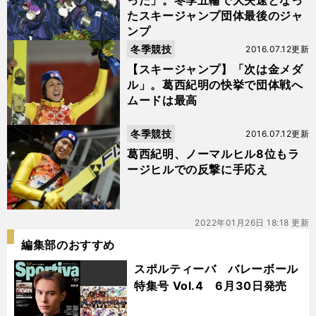
った」。冬季五輪で大失速となっ
たスキージャンプ団体最後のジャ
ンプ
冬季競技
2016.07.12更新
【スキージャンプ】「次は金メダ
ル」。葛西紀明の快挙で団体戦へ
ムードは最高
冬季競技
2016.07.12更新
葛西紀明、ノーマルヒル8位もラ
ージヒルでの反撃に手応え
2022年01月26日 18:18 更新
編集部のおすすめ
スポルティーバ バレーボール
特集号 Vol.4 6月30日発売