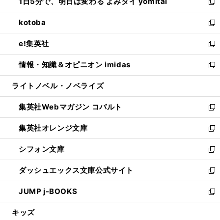
1日5分で、明日は変わる よみタイ yomitai
で
ド
ィ
い
新
開
ウ
ン
ウ
し
kotoba
く
で
ド
ィ
い
新
開
ウ
ン
ウ
し
e!集英社
く
で
ド
ィ
い
新
開
ウ
ン
ウ
し
情報・知識＆オピニオン imidas
く
で
ド
ィ
い
新
開
ウ
ン
ウ
し
ライトノベル・ノベライズ
く
で
ド
ィ
い
開
ウ
ン
ウ
集英社Webマガジン コバルト
く
で
ド
ィ
新
開
ウ
ン
し
集英社オレンジ文庫
く
で
ド
い
新
開
ウ
ウ
し
シフォン文庫
く
で
ィ
い
新
開
ン
ウ
し
ダッシュエックス文庫公式サイト
く
ド
ィ
い
新
ウ
ン
ウ
し
JUMP j-BOOKS
で
ド
ィ
い
新
開
ウ
ン
ウ
し
キッズ
く
で
ド
ィ
い