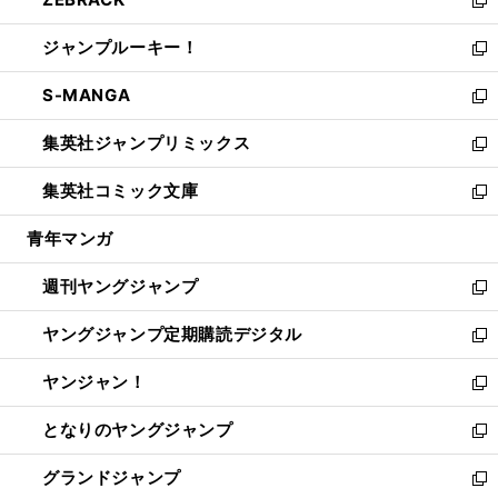
で
ド
ィ
い
新
開
ウ
ン
ウ
し
ジャンプルーキー！
く
で
ド
ィ
い
新
開
ウ
ン
ウ
し
S-MANGA
く
で
ド
ィ
い
新
開
ウ
ン
ウ
し
集英社ジャンプリミックス
く
で
ド
ィ
い
新
開
ウ
ン
ウ
し
集英社コミック文庫
く
で
ド
ィ
い
新
開
ウ
ン
ウ
し
青年マンガ
く
で
ド
ィ
い
開
ウ
ン
ウ
週刊ヤングジャンプ
く
で
ド
ィ
新
開
ウ
ン
し
ヤングジャンプ定期購読デジタル
く
で
ド
い
新
開
ウ
ウ
し
ヤンジャン！
く
で
ィ
い
新
開
ン
ウ
し
となりのヤングジャンプ
く
ド
ィ
い
新
ウ
ン
ウ
し
グランドジャンプ
で
ド
ィ
い
新