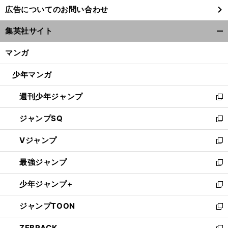
し
広告についてのお問い合わせ
い
ウ
集英社サイト
ィ
開
ン
く/
マンガ
ド
閉
ウ
じ
少年マンガ
で
る
開
週刊少年ジャンプ
く
新
し
ジャンプSQ
い
新
ウ
し
Vジャンプ
ィ
い
新
ン
ウ
し
最強ジャンプ
ド
ィ
い
新
ウ
ン
ウ
し
少年ジャンプ+
で
ド
ィ
い
新
開
ウ
ン
ウ
し
ジャンプTOON
く
で
ド
ィ
い
新
開
ウ
ン
ウ
し
ZEBRACK
く