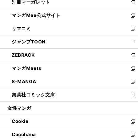
別冊マーガレット
く
で
ィ
い
新
開
ン
ウ
し
マンガMee公式サイト
く
ド
ィ
い
新
ウ
ン
ウ
し
リマコミ
で
ド
ィ
い
新
開
ウ
ン
ウ
し
ジャンプTOON
く
で
ド
ィ
い
新
開
ウ
ン
ウ
し
ZEBRACK
く
で
ド
ィ
い
新
開
ウ
ン
ウ
し
マンガMeets
く
で
ド
ィ
い
新
開
ウ
ン
ウ
し
S-MANGA
く
で
ド
ィ
い
新
開
ウ
ン
ウ
し
集英社コミック文庫
く
で
ド
ィ
い
新
開
ウ
ン
ウ
し
女性マンガ
く
で
ド
ィ
い
開
ウ
ン
ウ
Cookie
く
で
ド
ィ
新
開
ウ
ン
し
Cocohana
く
で
ド
い
新