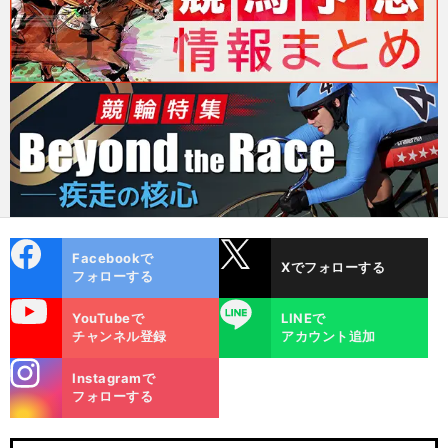
cebo
X
Facebookで
Xでフォローする
ok
フォローする
uTube
LINE
YouTubeで
LINEで
チャンネル登録
アカウント追加
stagra
Instagramで
m
フォローする