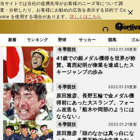
当サイトでは当社の提携先等がお客様のニーズ等について調
査・分析したり、お客様にお勧めの広告を表⽰する⽬的で Co
閉じ
okie を使⽤する場合があります。
詳しくはこちら
る
マイペ
web Sportiva (webスポルティーバ)
検索
メニュ
we
ー
「#ラージヒル」の最新ニュース・ 情報
b
ジ
新着
ランキング
野球
サッカー
競馬
ゴル
ス
冬季競技
2022.01.26更新
ポ
ル
41歳での銀メダル獲得を世界が称
テ
賛。葛西紀明が偉業を達成したス
ィ
キージャンプの歩み
ー
バ
冬季競技
2022.01.25更新
原田雅彦、長野五輪で金メダル獲
得前にあった大スランプ。フォー
ム改造も「船木や岡部のようには
ならない」
冬季競技
2022.01.21更新
原田雅彦「頭のなかは真っ白にな