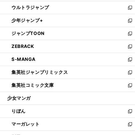
開
ウ
ン
ウ
し
ウルトラジャンプ
く
で
ド
ィ
い
新
開
ウ
ン
ウ
し
少年ジャンプ+
く
で
ド
ィ
い
新
開
ウ
ン
ウ
し
ジャンプTOON
く
で
ド
ィ
い
新
開
ウ
ン
ウ
し
ZEBRACK
く
で
ド
ィ
い
新
開
ウ
ン
ウ
し
S-MANGA
く
で
ド
ィ
い
新
開
ウ
ン
ウ
し
集英社ジャンプリミックス
く
で
ド
ィ
い
新
開
ウ
ン
ウ
し
集英社コミック文庫
く
で
ド
ィ
い
新
開
ウ
ン
ウ
し
少女マンガ
く
で
ド
ィ
い
開
ウ
ン
ウ
りぼん
く
で
ド
ィ
新
開
ウ
ン
し
マーガレット
く
で
ド
い
新
開
ウ
ウ
し