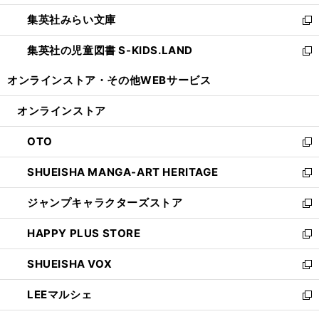
開
ウ
ン
ウ
集英社みらい文庫
く
で
ド
ィ
新
開
ウ
ン
し
集英社の児童図書 S-KIDS.LAND
く
で
ド
い
新
開
ウ
ウ
し
オンラインストア・
その他WEBサービス
く
で
ィ
い
開
ン
ウ
オンラインストア
く
ド
ィ
ウ
ン
OTO
で
ド
新
開
ウ
し
SHUEISHA MANGA-ART HERITAGE
く
で
い
新
開
ウ
し
ジャンプキャラクターズストア
く
ィ
い
新
ン
ウ
し
HAPPY PLUS STORE
ド
ィ
い
新
ウ
ン
ウ
し
SHUEISHA VOX
で
ド
ィ
い
新
開
ウ
ン
ウ
し
LEEマルシェ
く
で
ド
ィ
い
新
開
ウ
ン
ウ
し