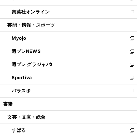
新
開
ウ
ン
ウ
し
集英社オンライン
く
で
ド
ィ
い
新
開
ウ
ン
ウ
し
芸能・情報・スポーツ
く
で
ド
ィ
い
開
ウ
ン
ウ
Myojo
く
で
ド
ィ
新
開
ウ
ン
し
週プレNEWS
く
で
ド
い
新
開
ウ
ウ
し
週プレ グラジャパ!
く
で
ィ
い
新
開
ン
ウ
し
Sportiva
く
ド
ィ
い
新
ウ
ン
ウ
し
パラスポ
で
ド
ィ
い
新
開
ウ
ン
ウ
し
書籍
く
で
ド
ィ
い
開
ウ
ン
ウ
文芸・文庫・総合
く
で
ド
ィ
開
ウ
ン
すばる
く
で
ド
新
開