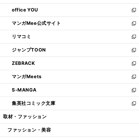
開
ウ
ウ
し
office YOU
く
で
ィ
い
新
開
ン
ウ
し
マンガMee公式サイト
く
ド
ィ
い
新
ウ
ン
ウ
し
リマコミ
で
ド
ィ
い
新
開
ウ
ン
ウ
し
ジャンプTOON
く
で
ド
ィ
い
新
開
ウ
ン
ウ
し
ZEBRACK
く
で
ド
ィ
い
新
開
ウ
ン
ウ
し
マンガMeets
く
で
ド
ィ
い
新
開
ウ
ン
ウ
し
S-MANGA
く
で
ド
ィ
い
新
開
ウ
ン
ウ
し
集英社コミック文庫
く
で
ド
ィ
い
新
開
ウ
ン
ウ
し
取材・ファッション
く
で
ド
ィ
い
開
ウ
ン
ウ
ファッション・美容
く
で
ド
ィ
開
ウ
ン