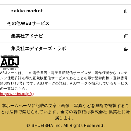
開
ウ
ン
ウ
し
zakka market
く
で
ド
ィ
い
新
開
ウ
ン
ウ
し
その他WEBサービス
く
で
ド
ィ
い
開
ウ
ン
ウ
集英社アドナビ
く
で
ド
ィ
新
開
ウ
ン
し
集英社エディターズ・ラボ
く
で
ド
い
新
開
ウ
ウ
し
く
で
ィ
い
開
ン
ウ
ABJマークは、この電子書店・電子書籍配信サービスが、著作権者からコンテ
く
ド
ィ
ンツ使用許諾を得た正規版配信サービスであることを示す登録商標（登録番号
ウ
ン
第6091713号）です。ABJマークの詳細、ABJマークを掲示しているサービス
で
ド
の一覧はこちら。
開
ウ
https://aebs.or.jp/
新
く
で
し
い
開
本ホームページに記載の文章・画像・写真などを無断で複製するこ
ウ
く
とは法律で禁じられています。全ての著作権は株式会社 集英社に帰
ィ
属します。
ン
ド
© SHUEISHA Inc. All Rights Reserved.
ウ