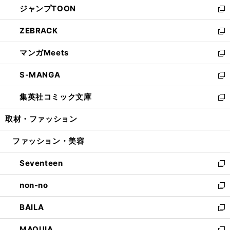
ジャンプTOON
く
で
ド
ィ
い
新
開
ウ
ン
ウ
し
ZEBRACK
く
で
ド
ィ
い
新
開
ウ
ン
ウ
し
マンガMeets
く
で
ド
ィ
い
新
開
ウ
ン
ウ
し
S-MANGA
く
で
ド
ィ
い
新
開
ウ
ン
ウ
し
集英社コミック文庫
く
で
ド
ィ
い
新
開
ウ
ン
ウ
し
取材・ファッション
く
で
ド
ィ
い
開
ウ
ン
ウ
ファッション・美容
く
で
ド
ィ
開
ウ
ン
Seventeen
く
で
ド
新
開
ウ
し
non-no
く
で
い
新
開
ウ
し
BAILA
く
ィ
い
新
ン
ウ
し
MAQUIA