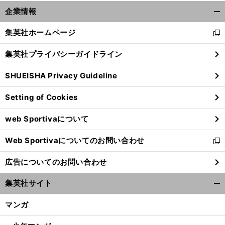
企業情報
開
く/
集英社ホームページ
新
閉
し
じ
集英社プライバシーガイドライン
い
る
ウ
SHUEISHA Privacy Guideline
ィ
ン
Setting of Cookies
ド
ウ
web Sportivaについて
で
開
Web Sportivaについてのお問い合わせ
く
新
し
広告についてのお問い合わせ
い
ウ
集英社サイト
ィ
開
ン
く/
マンガ
ド
閉
ウ
じ