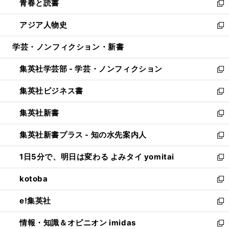
青春と読書
で
ド
ィ
い
新
開
ウ
ン
ウ
し
アジア人物史
く
で
ド
ィ
い
新
開
ウ
ン
ウ
し
学芸・ノンフィクション・新書
く
で
ド
ィ
い
開
ウ
ン
ウ
集英社学芸部 - 学芸・ノンフィクション
く
で
ド
ィ
新
開
ウ
ン
し
集英社ビジネス書
く
で
ド
い
新
開
ウ
ウ
し
集英社新書
く
で
ィ
い
新
開
ン
ウ
し
集英社新書プラス - 知の水先案内人
く
ド
ィ
い
新
ウ
ン
ウ
し
1日5分で、明日は変わる よみタイ yomitai
で
ド
ィ
い
新
開
ウ
ン
ウ
し
kotoba
く
で
ド
ィ
い
新
開
ウ
ン
ウ
し
e!集英社
く
で
ド
ィ
い
新
開
ウ
ン
ウ
し
情報・知識＆オピニオン imidas
く
で
ド
ィ
い
新