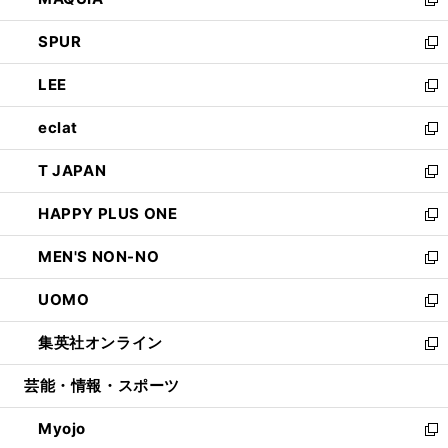
ド
ィ
い
新
ウ
ン
ウ
し
SPUR
で
ド
ィ
い
新
開
ウ
ン
ウ
し
LEE
く
で
ド
ィ
い
新
開
ウ
ン
ウ
し
eclat
く
で
ド
ィ
い
新
開
ウ
ン
ウ
し
T JAPAN
く
で
ド
ィ
い
新
開
ウ
ン
ウ
し
HAPPY PLUS ONE
く
で
ド
ィ
い
新
開
ウ
ン
ウ
し
MEN'S NON-NO
く
で
ド
ィ
い
新
開
ウ
ン
ウ
し
UOMO
く
で
ド
ィ
い
新
開
ウ
ン
ウ
し
集英社オンライン
く
で
ド
ィ
い
新
開
ウ
ン
ウ
し
芸能・情報・スポーツ
く
で
ド
ィ
い
開
ウ
ン
ウ
Myojo
く
で
ド
ィ
新