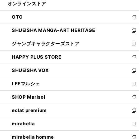
オンラインストア
く
ド
ィ
ウ
ン
OTO
で
ド
新
開
ウ
し
SHUEISHA MANGA-ART HERITAGE
く
で
い
新
開
ウ
し
ジャンプキャラクターズストア
く
ィ
い
新
ン
ウ
し
HAPPY PLUS STORE
ド
ィ
い
新
ウ
ン
ウ
し
SHUEISHA VOX
で
ド
ィ
い
新
開
ウ
ン
ウ
し
LEEマルシェ
く
で
ド
ィ
い
新
開
ウ
ン
ウ
し
SHOP Marisol
く
で
ド
ィ
い
新
開
ウ
ン
ウ
し
eclat premium
く
で
ド
ィ
い
新
開
ウ
ン
ウ
し
mirabella
く
で
ド
ィ
い
新
開
ウ
ン
ウ
し
mirabella homme
く
で
ド
ィ
い
新