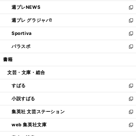
開
ウ
ン
し
週プレNEWS
く
で
ド
い
新
開
ウ
ウ
し
週プレ グラジャパ!
く
で
ィ
い
新
開
ン
ウ
し
Sportiva
く
ド
ィ
い
新
ウ
ン
ウ
し
パラスポ
で
ド
ィ
い
新
開
ウ
ン
ウ
し
書籍
く
で
ド
ィ
い
開
ウ
ン
ウ
文芸・文庫・総合
く
で
ド
ィ
開
ウ
ン
すばる
く
で
ド
新
開
ウ
し
小説すばる
く
で
い
新
開
ウ
し
集英社 文芸ステーション
く
ィ
い
新
ン
ウ
し
web 集英社文庫
ド
ィ
い
新
ウ
ン
ウ
し