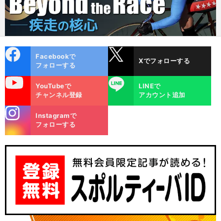
cebo
X
Facebookで
Xでフォローする
ok
フォローする
uTube
LINE
YouTubeで
LINEで
チャンネル登録
アカウント追加
stagra
Instagramで
m
フォローする