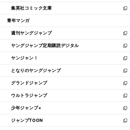
開
ウ
ン
ウ
し
集英社コミック文庫
く
で
ド
ィ
い
新
開
ウ
ン
ウ
し
青年マンガ
く
で
ド
ィ
い
開
ウ
ン
ウ
週刊ヤングジャンプ
く
で
ド
ィ
新
開
ウ
ン
し
ヤングジャンプ定期購読デジタル
く
で
ド
い
新
開
ウ
ウ
し
ヤンジャン！
く
で
ィ
い
新
開
ン
ウ
し
となりのヤングジャンプ
く
ド
ィ
い
新
ウ
ン
ウ
し
グランドジャンプ
で
ド
ィ
い
新
開
ウ
ン
ウ
し
ウルトラジャンプ
く
で
ド
ィ
い
新
開
ウ
ン
ウ
し
少年ジャンプ+
く
で
ド
ィ
い
新
開
ウ
ン
ウ
し
ジャンプTOON
く
で
ド
ィ
い
新
開
ウ
ン
ウ
し