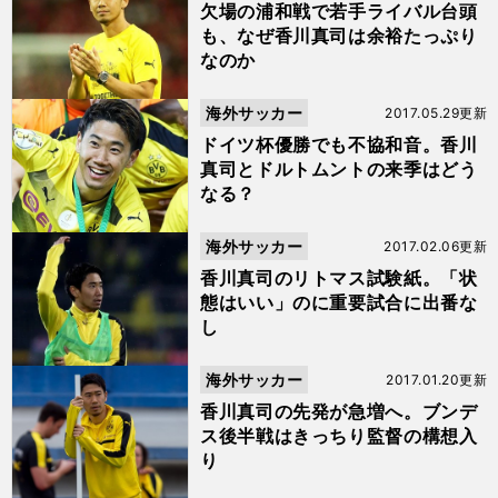
欠場の浦和戦で若手ライバル台頭
も、なぜ香川真司は余裕たっぷり
なのか
海外サッカー
2017.05.29更新
ドイツ杯優勝でも不協和音。香川
真司とドルトムントの来季はどう
なる？
海外サッカー
2017.02.06更新
香川真司のリトマス試験紙。「状
態はいい」のに重要試合に出番な
し
海外サッカー
2017.01.20更新
香川真司の先発が急増へ。ブンデ
ス後半戦はきっちり監督の構想入
り