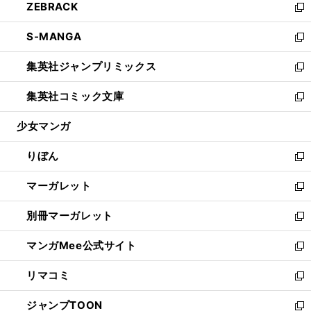
ZEBRACK
く
で
ド
ィ
い
新
開
ウ
ン
ウ
し
S-MANGA
く
で
ド
ィ
い
新
開
ウ
ン
ウ
し
集英社ジャンプリミックス
く
で
ド
ィ
い
新
開
ウ
ン
ウ
し
集英社コミック文庫
く
で
ド
ィ
い
新
開
ウ
ン
ウ
し
少女マンガ
く
で
ド
ィ
い
開
ウ
ン
ウ
りぼん
く
で
ド
ィ
新
開
ウ
ン
し
マーガレット
く
で
ド
い
新
開
ウ
ウ
し
別冊マーガレット
く
で
ィ
い
新
開
ン
ウ
し
マンガMee公式サイト
く
ド
ィ
い
新
ウ
ン
ウ
し
リマコミ
で
ド
ィ
い
新
開
ウ
ン
ウ
し
ジャンプTOON
く
で
ド
ィ
い
新