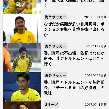
ト「世代交代路線」との戦いは続
く
海外サッカー
2018.09.14更新
なぜだか笑顔が多い香川真司。ポ
ジション奪取へ苦境を抜け出せる
か
海外サッカー
2017.11.27更新
香川真司は不出場、監督はなぜか
留任。迷走ドルトムントはどこへ
行く
海外サッカー
2017.07.18更新
香川真司とドルトムントが契約延
長。「チーム５番目の好待遇」の
意味
Jリーグ
2017.07.18更新