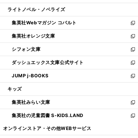
開
ウ
ン
ウ
し
ライトノベル・ノベライズ
く
で
ド
ィ
い
開
ウ
ン
ウ
集英社Webマガジン コバルト
く
で
ド
ィ
新
開
ウ
ン
し
集英社オレンジ文庫
く
で
ド
い
新
開
ウ
ウ
し
シフォン文庫
く
で
ィ
い
新
開
ン
ウ
し
ダッシュエックス文庫公式サイト
く
ド
ィ
い
新
ウ
ン
ウ
し
JUMP j-BOOKS
で
ド
ィ
い
新
開
ウ
ン
ウ
し
キッズ
く
で
ド
ィ
い
開
ウ
ン
ウ
集英社みらい文庫
く
で
ド
ィ
新
開
ウ
ン
し
集英社の児童図書 S-KIDS.LAND
く
で
ド
い
新
開
ウ
ウ
し
オンラインストア・
その他WEBサービス
く
で
ィ
い
開
ン
ウ