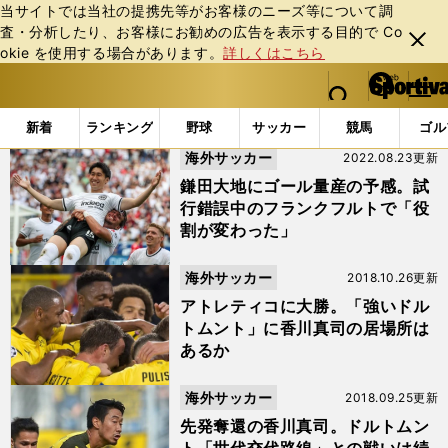
当サイトでは当社の提携先等がお客様のニーズ等について調
査・分析したり、お客様にお勧めの広告を表⽰する⽬的で Co
閉じ
okie を使⽤する場合があります。
詳しくはこちら
る
マイペ
web Sportiva (webスポルティーバ)
検索
メニュ
we
ー
「#マリオ・ゲッツェ」の最新ニュース・ 情報
b
ジ
新着
ランキング
野球
サッカー
競馬
ゴル
ス
海外サッカー
2022.08.23更新
ポ
ル
鎌田大地にゴール量産の予感。試
テ
行錯誤中のフランクフルトで「役
ィ
割が変わった」
ー
バ
海外サッカー
2018.10.26更新
アトレティコに大勝。「強いドル
トムント」に香川真司の居場所は
あるか
海外サッカー
2018.09.25更新
先発奪還の香川真司。ドルトムン