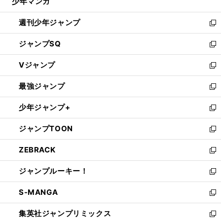
少年マンガ
で
る
開
週刊少年ジャンプ
く
新
し
ジャンプSQ
い
新
ウ
し
Vジャンプ
ィ
い
新
ン
ウ
し
最強ジャンプ
ド
ィ
い
新
ウ
ン
ウ
し
少年ジャンプ+
で
ド
ィ
い
新
開
ウ
ン
ウ
し
ジャンプTOON
く
で
ド
ィ
い
新
開
ウ
ン
ウ
し
ZEBRACK
く
で
ド
ィ
い
新
開
ウ
ン
ウ
し
ジャンプルーキー！
く
で
ド
ィ
い
新
開
ウ
ン
ウ
し
S-MANGA
く
で
ド
ィ
い
新
開
ウ
ン
ウ
し
集英社ジャンプリミックス
く
で
ド
ィ
い
新