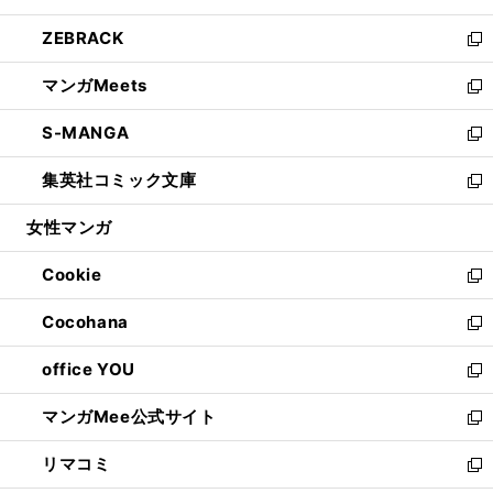
開
ウ
ン
ウ
し
ZEBRACK
く
で
ド
ィ
い
新
開
ウ
ン
ウ
し
マンガMeets
く
で
ド
ィ
い
新
開
ウ
ン
ウ
し
S-MANGA
く
で
ド
ィ
い
新
開
ウ
ン
ウ
し
集英社コミック文庫
く
で
ド
ィ
い
新
開
ウ
ン
ウ
し
女性マンガ
く
で
ド
ィ
い
開
ウ
ン
ウ
Cookie
く
で
ド
ィ
新
開
ウ
ン
し
Cocohana
く
で
ド
い
新
開
ウ
ウ
し
office YOU
く
で
ィ
い
新
開
ン
ウ
し
マンガMee公式サイト
く
ド
ィ
い
新
ウ
ン
ウ
し
リマコミ
で
ド
ィ
い
新
開
ウ
ン
ウ
し