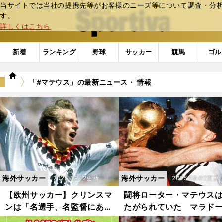
当サイトでは当社の提携先等がお客様のニーズ等について調査・分析し
web Sportiva (webスポルティーバ)
す。
詳しくはこちら
新着
ランキング
野球
サッカー
競馬
ゴル
we
「#マテウス」の最新ニュース・ 情報
b
ス
ポ
ル
テ
ィ
ー
バ
海外サッカー
海外サッカー
2025.09.12更新
2025.05.02更新
【欧州サッカー】クリンスマ
闘将ローター・マテウス
ンは「名選手、名監督にあら
たがられていた マラド
ず」なのか？ 選手時代の輝
とピクシーを苦しめ、ク