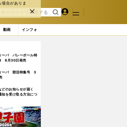
る場合がありま
マイペ
閉じ
検索
メニュ
ー
る
す
ジ
る
動画
インフォ
ィーバ バレーボール特
.4 6月30日発売
ィーバ 部活特集号 3
売
などのお知らせが届く
通知を受け取る方法につ