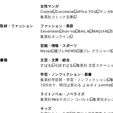
で
開
開
で
い
し
い
し
ン
ド
ン
女性マンガ
開
く
く
開
ウ
い
ウ
い
ド
ウ
ド
Cookie
Cocohana
office YOU
マンガM
く
く
新
新
新
ィ
ウ
ィ
ウ
ウ
で
ウ
集英社コミック文庫
し
新
し
し
ン
ィ
ン
ィ
で
開
で
い
し
い
い
ド
ン
ド
ン
取材・ファッション
ファッション・美容
開
く
開
ウ
い
ウ
ウ
ウ
ド
ウ
ド
Seventeen
non-no
BAILA
MAQUIA
S
く
く
新
新
新
新
ィ
ウ
ィ
ィ
で
ウ
で
ウ
集英社オンライン
し
新
し
し
し
ン
ィ
ン
ン
開
で
開
で
い
し
い
い
い
ド
ン
ド
ド
芸能・情報・スポーツ
く
開
く
開
ウ
い
ウ
ウ
ウ
ウ
ド
ウ
ウ
Myojo
週プレNEWS
週プレ グラジャパ!
く
く
新
新
新
ィ
ウ
ィ
ィ
ィ
で
ウ
で
で
し
し
ン
ィ
ン
ン
ン
書籍
文芸・文庫・総合
開
で
開
開
い
い
ド
ン
ド
ド
ド
すばる
小説すばる
集英社 文芸ステーシ
く
開
く
く
新
新
ウ
ウ
ウ
ド
ウ
ウ
ウ
く
し
し
ィ
ィ
学芸・ノンフィクション・新書
で
ウ
で
で
で
い
い
ン
ン
集英社学芸部 - 学芸・ノンフィクション
開
で
開
開
開
新
ウ
ウ
ド
ド
1日5分で、明日は変わる よみタイ yomitai
く
開
く
く
く
し
新
ィ
ィ
ウ
ウ
く
い
ン
ン
ライトノベル・ノベライズ
で
で
ウ
ド
ド
集英社Webマガジン コバルト
集英社オレ
開
開
新
ィ
ウ
ウ
く
く
し
ン
キッズ
で
で
い
ド