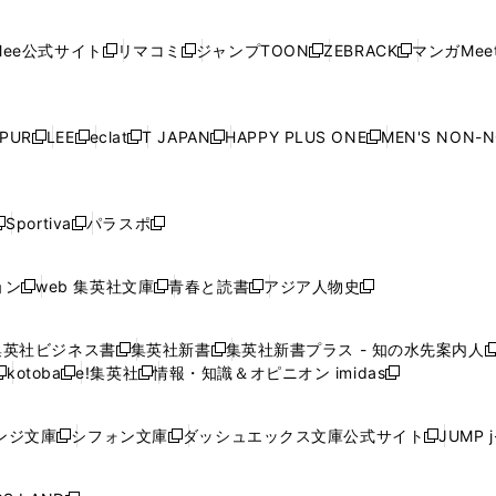
開
開
で
開
開
開
い
い
い
い
い
ン
ド
ン
ド
ン
ド
ン
く
く
開
く
く
く
ウ
ウ
ウ
ウ
ウ
ド
ウ
ド
ウ
ド
ウ
ド
ee公式サイト
リマコミ
ジャンプTOON
ZEBRACK
マンガMeet
く
新
新
新
新
ィ
ィ
ィ
ィ
ィ
ウ
で
ウ
で
ウ
で
ウ
し
し
し
し
ン
ン
ン
ン
ン
で
開
で
開
で
開
で
い
い
い
い
ド
ド
ド
ド
ド
開
く
開
く
開
く
開
ウ
ウ
ウ
ウ
ウ
ウ
ウ
ウ
ウ
PUR
LEE
eclat
T JAPAN
HAPPY PLUS ONE
MEN'S NON-
く
く
く
く
新
新
新
新
新
ィ
ィ
ィ
ィ
で
で
で
で
で
し
し
し
し
し
ン
ン
ン
ン
開
開
開
開
開
い
い
い
い
い
ド
ド
ド
ド
く
く
く
く
く
ウ
ウ
ウ
ウ
ウ
ウ
ウ
ウ
ウ
Sportiva
パラスポ
新
新
ィ
ィ
ィ
ィ
ィ
で
で
で
で
し
し
し
ン
ン
ン
ン
ン
開
開
開
開
い
い
い
ド
ド
ド
ド
ド
ョン
web 集英社文庫
青春と読書
アジア人物史
く
く
く
く
新
新
新
新
ウ
ウ
ウ
ウ
ウ
ウ
ウ
ウ
し
し
し
し
ィ
ィ
ィ
で
で
で
で
で
い
い
い
い
ン
ン
ン
集英社ビジネス書
集英社新書
集英社新書プラス - 知の水先案内人
開
開
開
開
開
新
新
新
ウ
ウ
ウ
ウ
ド
ド
ド
kotoba
e!集英社
情報・知識＆オピニオン imidas
く
く
く
く
く
新
し
新
し
新
ィ
ィ
ィ
ィ
ウ
ウ
ウ
し
し
い
し
い
し
ン
ン
ン
ン
で
で
で
い
い
ウ
い
ウ
い
ド
ド
ド
ド
ンジ文庫
シフォン文庫
ダッシュエックス文庫公式サイト
JUMP 
開
開
開
新
新
新
ウ
ウ
ィ
ウ
ィ
ウ
ウ
ウ
ウ
ウ
く
く
く
し
し
し
ィ
ィ
ン
ィ
ン
ィ
で
で
で
で
い
い
い
ン
ン
ド
ン
ド
ン