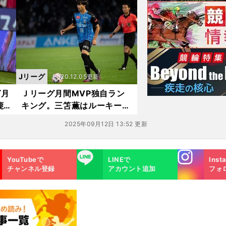
定やばい」「本当に全部うま
い」選手とは
Jリーグ
2020.12.05更新
グ月
Ｊリーグ月間MVP独自ラン
鹿
キング。三笘薫はルーキーの
枠に収まらない
2025年09月12日 13:52 更新
Instagra
LINE
YouTubeで
LINEで
Inst
m
チャンネル登録
アカウント追加
フォ