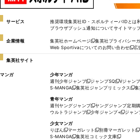
サービス
推奨環境
集英社ID・スポルティーバIDとは
ブラウザプッシュ通知について
サイトマッ
企業情報
集英社ホームページ
集英社プライバシー
新
Web Sportivaについてのお問い合わせ
広
し
新
い
し
集英社サイト
ウ
い
ィ
ウ
マンガ
少年マンガ
ン
ィ
週刊少年ジャンプ
ジャンプSQ
Vジャン
ド
ン
新
新
S-MANGA
集英社ジャンプリミックス
集
ウ
ド
新
し
し
新
で
ウ
し
い
い
し
青年マンガ
開
で
い
ウ
ウ
い
週刊ヤングジャンプ
ヤングジャンプ定期
新
く
開
ウ
ィ
ィ
ウ
ウルトラジャンプ
少年ジャンプ+
ジャン
新
し
新
く
ィ
ン
ン
ィ
し
い
し
ン
ド
ド
ン
少女マンガ
い
ウ
い
ド
ウ
ウ
ド
りぼん
マーガレット
別冊マーガレット
新
新
新
ウ
ィ
ウ
ウ
で
で
ウ
S-MANGA
集英社コミック文庫
し
新
し
新
ィ
ン
ィ