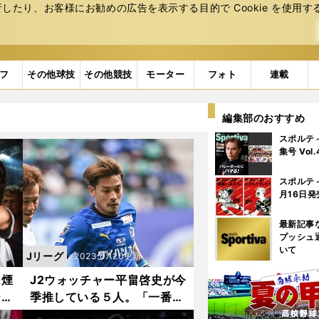
たり、お客様にお勧めの広告を表⽰する⽬的で Cookie を使⽤す
フ
その他球技
その他競技
モーター
フォト
連載
編集部のおすすめ
スポルテ
集号 Vol
スポルテ
月16日発
最新記事
プッシュ
いて
Jリーグ
2023.07.20更新
は煙
J2ウォッチャー平畠啓史が今
ーナ
季推している５人。「一番10
リン
番に相応しい」「J2でも案の