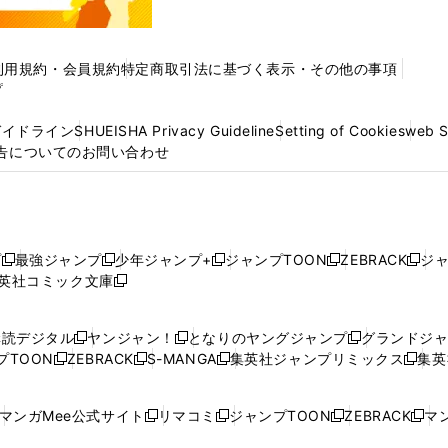
利用規約・会員規約
特定商取引法に基づく表示・その他の事項
プ
ガイドライン
SHUEISHA Privacy Guideline
Setting of Cookies
web 
告についてのお問い合わせ
プ
最強ジャンプ
少年ジャンプ+
ジャンプTOON
ZEBRACK
ジ
新
新
新
新
新
英社コミック文庫
し
新
し
し
し
し
い
い
し
い
い
い
ウ
ウ
い
ウ
ウ
ウ
購読デジタル
ヤンジャン！
となりのヤングジャンプ
グランドジ
新
新
新
ィ
ィ
ウ
ィ
ィ
ィ
プTOON
ZEBRACK
S-MANGA
集英社ジャンプリミックス
集英
新
し
新
し
新
し
新
ン
ン
ィ
ン
ン
ン
し
い
し
い
し
い
し
ド
ド
ン
ド
ド
ド
い
ウ
い
ウ
い
ウ
い
ウ
ウ
ド
ウ
ウ
ウ
マンガMee公式サイト
リマコミ
ジャンプTOON
ZEBRACK
マン
新
新
新
新
ウ
ィ
ウ
ィ
ウ
ィ
ウ
で
で
ウ
で
で
で
し
し
し
し
し
ィ
ン
ィ
ン
ィ
ン
ィ