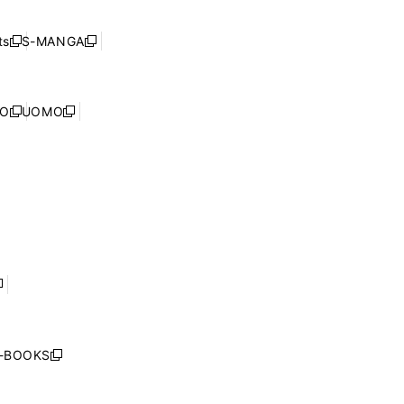
開
い
ド
ン
く
ウ
ウ
ド
s
S-MANGA
新
新
ィ
で
ウ
し
し
ン
開
で
い
い
ド
く
開
ウ
ウ
ウ
NO
UOMO
く
新
新
ィ
ィ
で
し
し
ン
ン
開
い
い
ド
ド
く
ウ
ウ
ウ
ウ
ィ
ィ
で
で
ン
ン
開
開
ド
ド
く
く
ウ
ウ
で
で
開
開
く
く
し
い
ウ
j-BOOKS
新
ィ
し
ン
い
ド