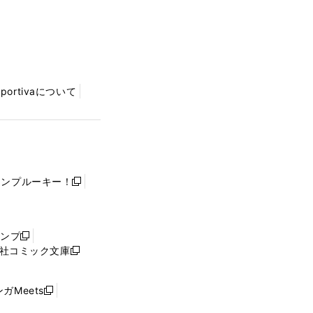
Sportivaについて
ャンプルーキー！
新
し
い
ウ
ャンプ
新
ィ
社コミック文庫
し
新
ン
い
し
ド
ウ
い
ウ
ガMeets
新
ィ
ウ
で
し
ン
ィ