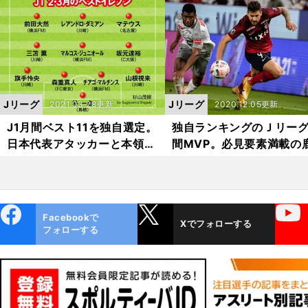
きをもう一度
スマンとは犬猿の仲
Jリーグ
Jリーグ
2021.03.28更新
2020.12.05更新
J1月間ベスト11を独自選定。
独自ランキングのＪリー
日本代表アタッカーと本領発
間MVP。必見要素満載の
揮の助っ人たち
島のFWふたり
ebo
X
YouTube
Facebookで
Xでフォローする
ok
フォローする