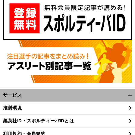
サービス
開
く/
推奨環境
閉
じ
集英社ID・スポルティーバIDとは
る
利用規約・会員規約