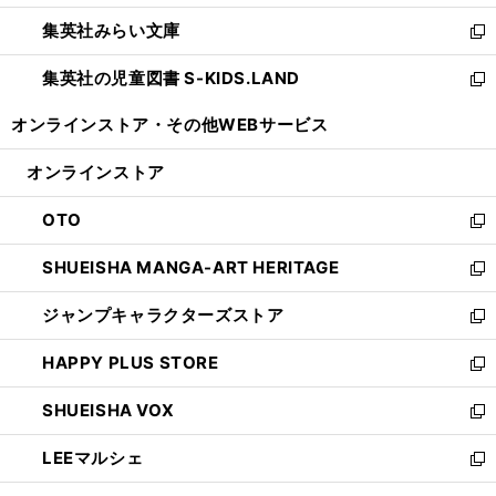
開
ウ
ン
ウ
集英社みらい文庫
く
で
ド
ィ
新
開
ウ
ン
し
集英社の児童図書 S-KIDS.LAND
く
で
ド
い
新
開
ウ
ウ
し
オンラインストア・
その他WEBサービス
く
で
ィ
い
開
ン
ウ
オンラインストア
く
ド
ィ
ウ
ン
OTO
で
ド
新
開
ウ
し
SHUEISHA MANGA-ART HERITAGE
く
で
い
新
開
ウ
し
ジャンプキャラクターズストア
く
ィ
い
新
ン
ウ
し
HAPPY PLUS STORE
ド
ィ
い
新
ウ
ン
ウ
し
SHUEISHA VOX
で
ド
ィ
い
新
開
ウ
ン
ウ
し
LEEマルシェ
く
で
ド
ィ
い
新
開
ウ
ン
ウ
し