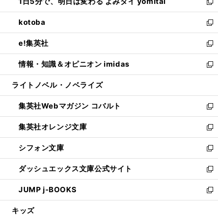
1日5分で、明日は変わる よみタイ yomitai
で
ド
ィ
い
新
開
ウ
ン
ウ
し
kotoba
く
で
ド
ィ
い
新
開
ウ
ン
ウ
し
e!集英社
く
で
ド
ィ
い
新
開
ウ
ン
ウ
し
情報・知識＆オピニオン imidas
く
で
ド
ィ
い
新
開
ウ
ン
ウ
し
ライトノベル・ノベライズ
く
で
ド
ィ
い
開
ウ
ン
ウ
集英社Webマガジン コバルト
く
で
ド
ィ
新
開
ウ
ン
し
集英社オレンジ文庫
く
で
ド
い
新
開
ウ
ウ
し
シフォン文庫
く
で
ィ
い
新
開
ン
ウ
し
ダッシュエックス文庫公式サイト
く
ド
ィ
い
新
ウ
ン
ウ
し
JUMP j-BOOKS
で
ド
ィ
い
新
開
ウ
ン
ウ
し
キッズ
く
で
ド
ィ
い