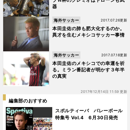
ブＷ杯のグレミオはドローンも武
器
海外サッカー
2017.07.26更新
本田圭佑の肺も肥大化するのか。
異才を生むメキシコサッカー事情
海外サッカー
2017.07.18更新
本田圭佑のメキシコでの幸運を祈
る。ミラン番記者が明かす３年半
の真実
2017年12月14日 11:59 更新
編集部のおすすめ
スポルティーバ バレーボール
特集号 Vol.4 6月30日発売