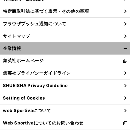
特定商取引法に基づく表示・その他の事項
ブラウザプッシュ通知について
サイトマップ
企業情報
開
く/
集英社ホームページ
新
閉
し
じ
集英社プライバシーガイドライン
い
る
ウ
SHUEISHA Privacy Guideline
ィ
ン
Setting of Cookies
ド
ウ
web Sportivaについて
で
開
Web Sportivaについてのお問い合わせ
く
新