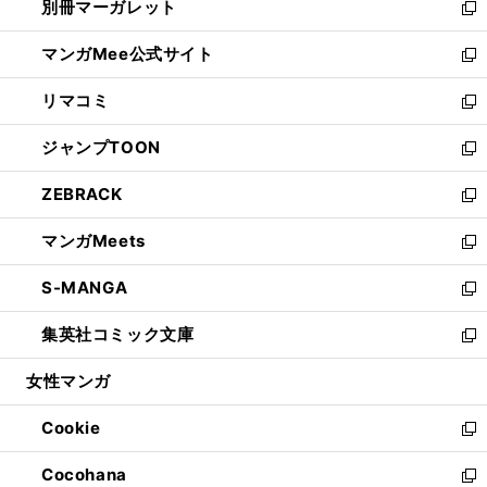
別冊マーガレット
く
で
ィ
い
新
開
ン
ウ
し
マンガMee公式サイト
く
ド
ィ
い
新
ウ
ン
ウ
し
リマコミ
で
ド
ィ
い
新
開
ウ
ン
ウ
し
ジャンプTOON
く
で
ド
ィ
い
新
開
ウ
ン
ウ
し
ZEBRACK
く
で
ド
ィ
い
新
開
ウ
ン
ウ
し
マンガMeets
く
で
ド
ィ
い
新
開
ウ
ン
ウ
し
S-MANGA
く
で
ド
ィ
い
新
開
ウ
ン
ウ
し
集英社コミック文庫
く
で
ド
ィ
い
新
開
ウ
ン
ウ
し
女性マンガ
く
で
ド
ィ
い
開
ウ
ン
ウ
Cookie
く
で
ド
ィ
新
開
ウ
ン
し
Cocohana
く
で
ド
い
新