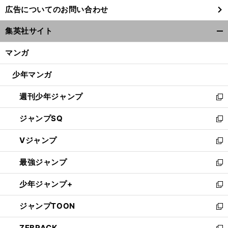
し
広告についてのお問い合わせ
い
ウ
集英社サイト
ィ
開
ン
く/
マンガ
ド
閉
ウ
じ
少年マンガ
で
る
開
週刊少年ジャンプ
く
新
し
ジャンプSQ
い
新
ウ
し
Vジャンプ
ィ
い
新
ン
ウ
し
最強ジャンプ
ド
ィ
い
新
ウ
ン
ウ
し
少年ジャンプ+
で
ド
ィ
い
新
開
ウ
ン
ウ
し
ジャンプTOON
く
で
ド
ィ
い
新
開
ウ
ン
ウ
し
ZEBRACK
く