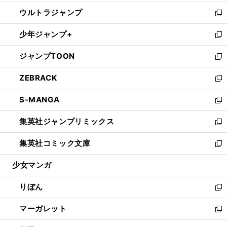
開
ウ
ン
ウ
し
ウルトラジャンプ
く
で
ド
ィ
い
新
開
ウ
ン
ウ
し
少年ジャンプ+
く
で
ド
ィ
い
新
開
ウ
ン
ウ
し
ジャンプTOON
く
で
ド
ィ
い
新
開
ウ
ン
ウ
し
ZEBRACK
く
で
ド
ィ
い
新
開
ウ
ン
ウ
し
S-MANGA
く
で
ド
ィ
い
新
開
ウ
ン
ウ
し
集英社ジャンプリミックス
く
で
ド
ィ
い
新
開
ウ
ン
ウ
し
集英社コミック文庫
く
で
ド
ィ
い
新
開
ウ
ン
ウ
し
少女マンガ
く
で
ド
ィ
い
開
ウ
ン
ウ
りぼん
く
で
ド
ィ
新
開
ウ
ン
し
マーガレット
く
で
ド
い
新
開
ウ
ウ
し