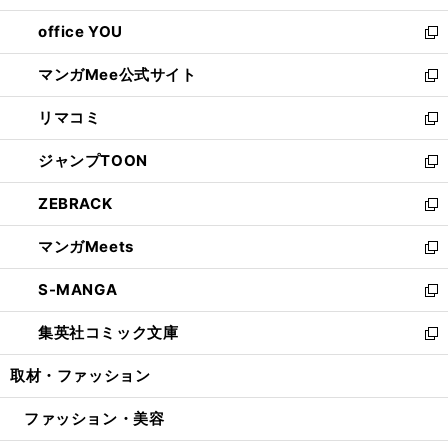
開
ウ
ウ
し
office YOU
く
で
ィ
い
新
開
ン
ウ
し
マンガMee公式サイト
く
ド
ィ
い
新
ウ
ン
ウ
し
リマコミ
で
ド
ィ
い
新
開
ウ
ン
ウ
し
ジャンプTOON
く
で
ド
ィ
い
新
開
ウ
ン
ウ
し
ZEBRACK
く
で
ド
ィ
い
新
開
ウ
ン
ウ
し
マンガMeets
く
で
ド
ィ
い
新
開
ウ
ン
ウ
し
S-MANGA
く
で
ド
ィ
い
新
開
ウ
ン
ウ
し
集英社コミック文庫
く
で
ド
ィ
い
新
開
ウ
ン
ウ
し
取材・ファッション
く
で
ド
ィ
い
開
ウ
ン
ウ
ファッション・美容
く
で
ド
ィ
開
ウ
ン