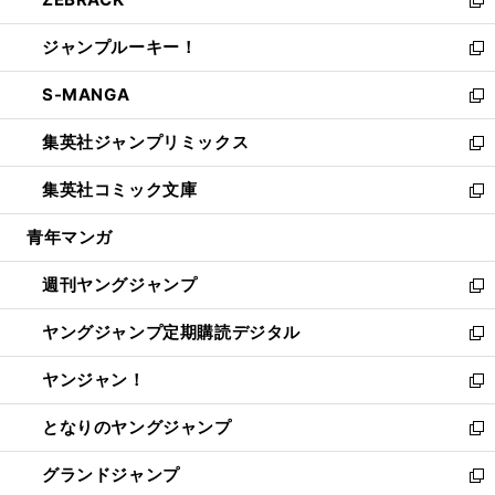
で
ド
ィ
い
新
開
ウ
ン
ウ
し
ジャンプルーキー！
く
で
ド
ィ
い
新
開
ウ
ン
ウ
し
S-MANGA
く
で
ド
ィ
い
新
開
ウ
ン
ウ
し
集英社ジャンプリミックス
く
で
ド
ィ
い
新
開
ウ
ン
ウ
し
集英社コミック文庫
く
で
ド
ィ
い
新
開
ウ
ン
ウ
し
青年マンガ
く
で
ド
ィ
い
開
ウ
ン
ウ
週刊ヤングジャンプ
く
で
ド
ィ
新
開
ウ
ン
し
ヤングジャンプ定期購読デジタル
く
で
ド
い
新
開
ウ
ウ
し
ヤンジャン！
く
で
ィ
い
新
開
ン
ウ
し
となりのヤングジャンプ
く
ド
ィ
い
新
ウ
ン
ウ
し
グランドジャンプ
で
ド
ィ
い
新