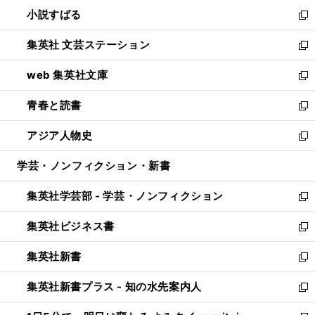
ウ
し
小説すばる
く
で
い
新
開
ウ
し
集英社 文芸ステーション
く
ィ
い
新
ン
ウ
し
web 集英社文庫
ド
ィ
い
新
ウ
ン
ウ
し
青春と読書
で
ド
ィ
い
新
開
ウ
ン
ウ
し
アジア人物史
く
で
ド
ィ
い
新
開
ウ
ン
ウ
し
学芸・ノンフィクション・新書
く
で
ド
ィ
い
開
ウ
ン
ウ
集英社学芸部 - 学芸・ノンフィクション
く
で
ド
ィ
新
開
ウ
ン
し
集英社ビジネス書
く
で
ド
い
新
開
ウ
ウ
し
集英社新書
く
で
ィ
い
新
開
ン
ウ
し
集英社新書プラス - 知の水先案内人
く
ド
ィ
い
新
ウ
ン
ウ
し