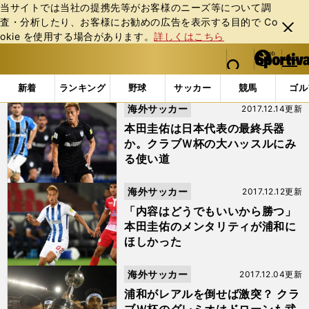
当サイトでは当社の提携先等がお客様のニーズ等について調
査・分析したり、お客様にお勧めの広告を表⽰する⽬的で Co
閉じ
okie を使⽤する場合があります。
詳しくはこちら
る
マイペ
web Sportiva (webスポルティーバ)
検索
メニュ
we
ー
「#パチューカ」の最新ニュース・ 情報
b
ジ
新着
ランキング
野球
サッカー
競馬
ゴル
ス
海外サッカー
2017.12.14更新
ポ
ル
本田圭佑は日本代表の最終兵器
テ
か。クラブＷ杯の大ハッスルにみ
ィ
る使い道
ー
バ
海外サッカー
2017.12.12更新
「内容はどうでもいいから勝つ」
本田圭佑のメンタリティが浦和に
ほしかった
海外サッカー
2017.12.04更新
浦和がレアルを倒せば激突？ クラ