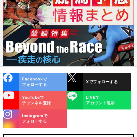
cebo
X
Facebookで
Xでフォローする
ok
フォローする
uTube
LINE
YouTubeで
LINEで
チャンネル登録
アカウント追加
stagra
Instagramで
m
フォローする