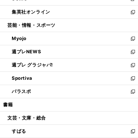
新
開
ウ
ン
ウ
し
集英社オンライン
く
で
ド
ィ
い
新
開
ウ
ン
ウ
し
芸能・情報・スポーツ
く
で
ド
ィ
い
開
ウ
ン
ウ
Myojo
く
で
ド
ィ
新
開
ウ
ン
し
週プレNEWS
く
で
ド
い
新
開
ウ
ウ
し
週プレ グラジャパ!
く
で
ィ
い
新
開
ン
ウ
し
Sportiva
く
ド
ィ
い
新
ウ
ン
ウ
し
パラスポ
で
ド
ィ
い
新
開
ウ
ン
ウ
し
書籍
く
で
ド
ィ
い
開
ウ
ン
ウ
文芸・文庫・総合
く
で
ド
ィ
開
ウ
ン
すばる
く
で
ド
新
開