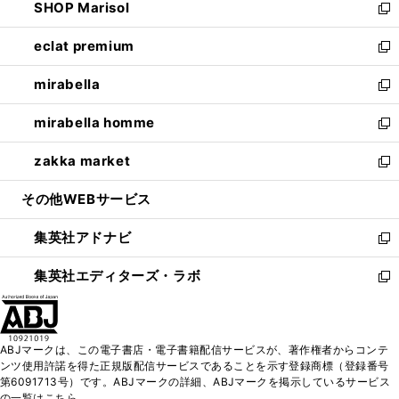
SHOP Marisol
く
で
ド
ィ
い
新
開
ウ
ン
ウ
し
eclat premium
く
で
ド
ィ
い
新
開
ウ
ン
ウ
し
mirabella
く
で
ド
ィ
い
新
開
ウ
ン
ウ
し
mirabella homme
く
で
ド
ィ
い
新
開
ウ
ン
ウ
し
zakka market
く
で
ド
ィ
い
新
開
ウ
ン
ウ
し
その他WEBサービス
く
で
ド
ィ
い
開
ウ
ン
ウ
集英社アドナビ
く
で
ド
ィ
新
開
ウ
ン
し
集英社エディターズ・ラボ
く
で
ド
い
新
開
ウ
ウ
し
く
で
ィ
い
開
ン
ウ
ABJマークは、この電子書店・電子書籍配信サービスが、著作権者からコンテ
く
ド
ィ
ンツ使用許諾を得た正規版配信サービスであることを示す登録商標（登録番号
ウ
ン
第6091713号）です。ABJマークの詳細、ABJマークを掲示しているサービス
で
ド
の一覧はこちら。