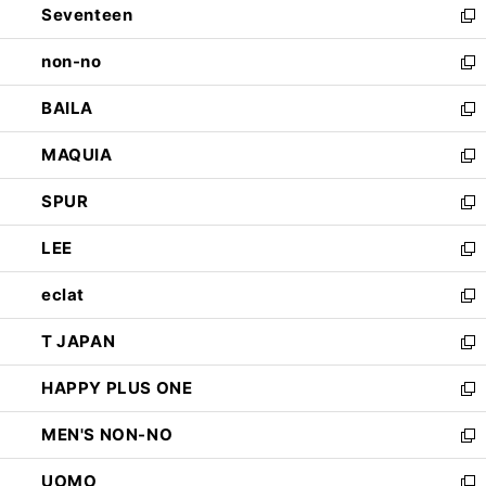
Seventeen
く
で
ド
新
開
ウ
し
non-no
く
で
い
新
開
ウ
し
BAILA
く
ィ
い
新
ン
ウ
し
MAQUIA
ド
ィ
い
新
ウ
ン
ウ
し
SPUR
で
ド
ィ
い
新
開
ウ
ン
ウ
し
LEE
く
で
ド
ィ
い
新
開
ウ
ン
ウ
し
eclat
く
で
ド
ィ
い
新
開
ウ
ン
ウ
し
T JAPAN
く
で
ド
ィ
い
新
開
ウ
ン
ウ
し
HAPPY PLUS ONE
く
で
ド
ィ
い
新
開
ウ
ン
ウ
し
MEN'S NON-NO
く
で
ド
ィ
い
新
開
ウ
ン
ウ
し
UOMO
く
で
ド
ィ
い