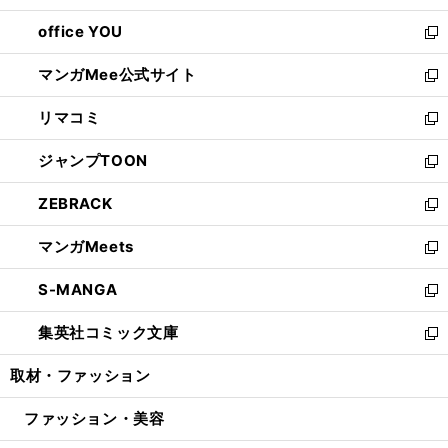
開
ウ
ウ
し
office YOU
く
で
ィ
い
新
開
ン
ウ
し
マンガMee公式サイト
く
ド
ィ
い
新
ウ
ン
ウ
し
リマコミ
で
ド
ィ
い
新
開
ウ
ン
ウ
し
ジャンプTOON
く
で
ド
ィ
い
新
開
ウ
ン
ウ
し
ZEBRACK
く
で
ド
ィ
い
新
開
ウ
ン
ウ
し
マンガMeets
く
で
ド
ィ
い
新
開
ウ
ン
ウ
し
S-MANGA
く
で
ド
ィ
い
新
開
ウ
ン
ウ
し
集英社コミック文庫
く
で
ド
ィ
い
新
開
ウ
ン
ウ
し
取材・ファッション
く
で
ド
ィ
い
開
ウ
ン
ウ
ファッション・美容
く
で
ド
ィ
開
ウ
ン