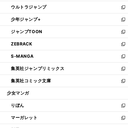
開
ウ
ン
ウ
し
ウルトラジャンプ
く
で
ド
ィ
い
新
開
ウ
ン
ウ
し
少年ジャンプ+
く
で
ド
ィ
い
新
開
ウ
ン
ウ
し
ジャンプTOON
く
で
ド
ィ
い
新
開
ウ
ン
ウ
し
ZEBRACK
く
で
ド
ィ
い
新
開
ウ
ン
ウ
し
S-MANGA
く
で
ド
ィ
い
新
開
ウ
ン
ウ
し
集英社ジャンプリミックス
く
で
ド
ィ
い
新
開
ウ
ン
ウ
し
集英社コミック文庫
く
で
ド
ィ
い
新
開
ウ
ン
ウ
し
少女マンガ
く
で
ド
ィ
い
開
ウ
ン
ウ
りぼん
く
で
ド
ィ
新
開
ウ
ン
し
マーガレット
く
で
ド
い
新
開
ウ
ウ
し