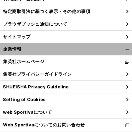
特定商取引法に基づく表示・その他の事項
ブラウザプッシュ通知について
サイトマップ
企業情報
開
く/
集英社ホームページ
新
閉
し
じ
集英社プライバシーガイドライン
い
る
ウ
SHUEISHA Privacy Guideline
ィ
ン
Setting of Cookies
ド
ウ
web Sportivaについて
で
開
Web Sportivaについてのお問い合わせ
く
新