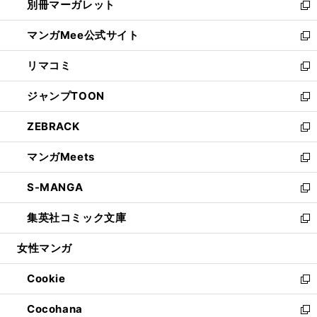
別冊マーガレット
く
で
ィ
い
新
開
ン
ウ
し
マンガMee公式サイト
く
ド
ィ
い
新
ウ
ン
ウ
し
リマコミ
で
ド
ィ
い
新
開
ウ
ン
ウ
し
ジャンプTOON
く
で
ド
ィ
い
新
開
ウ
ン
ウ
し
ZEBRACK
く
で
ド
ィ
い
新
開
ウ
ン
ウ
し
マンガMeets
く
で
ド
ィ
い
新
開
ウ
ン
ウ
し
S-MANGA
く
で
ド
ィ
い
新
開
ウ
ン
ウ
し
集英社コミック文庫
く
で
ド
ィ
い
新
開
ウ
ン
ウ
し
女性マンガ
く
で
ド
ィ
い
開
ウ
ン
ウ
Cookie
く
で
ド
ィ
新
開
ウ
ン
し
Cocohana
く
で
ド
い
新