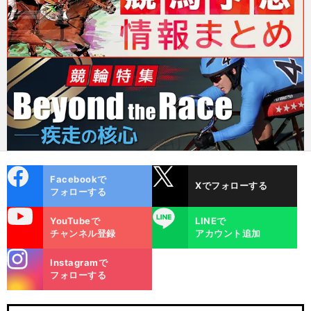
cebo
X
Facebookで
Xでフォローする
ok
フォローする
uTube
LINE
YouTubeで
LINEで
チャンネル登録
アカウント追加
stagra
Instagramで
m
フォローする