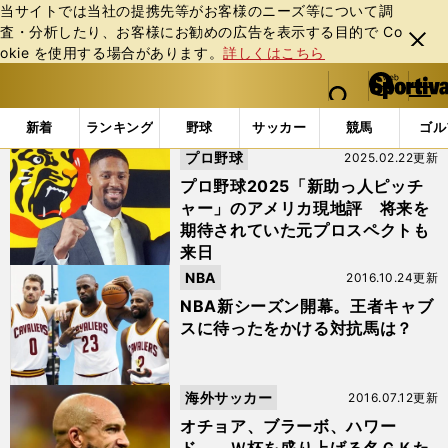
当サイトでは当社の提携先等がお客様のニーズ等について調
査・分析したり、お客様にお勧めの広告を表⽰する⽬的で Co
閉じ
okie を使⽤する場合があります。
詳しくはこちら
る
マイペ
web Sportiva (webスポルティーバ)
検索
メニュ
we
ー
「#ハワード」の最新ニュース・ 情報
b
ジ
新着
ランキング
野球
サッカー
競馬
ゴル
ス
プロ野球
2025.02.22更新
ポ
ル
プロ野球2025「新助っ人ピッチ
テ
ャー」のアメリカ現地評 将来を
ィ
期待されていた元プロスペクトも
ー
来日
バ
NBA
2016.10.24更新
NBA新シーズン開幕。王者キャブ
スに待ったをかける対抗馬は？
海外サッカー
2016.07.12更新
オチョア、ブラーボ、ハワー