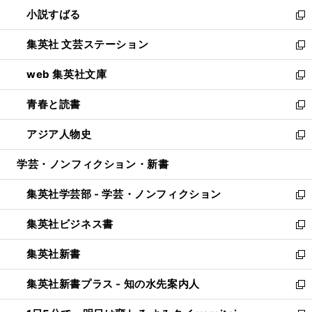
ウ
し
小説すばる
く
で
い
新
開
ウ
し
集英社 文芸ステーション
く
ィ
い
新
ン
ウ
し
web 集英社文庫
ド
ィ
い
新
ウ
ン
ウ
し
青春と読書
で
ド
ィ
い
新
開
ウ
ン
ウ
し
アジア人物史
く
で
ド
ィ
い
新
開
ウ
ン
ウ
し
学芸・ノンフィクション・新書
く
で
ド
ィ
い
開
ウ
ン
ウ
集英社学芸部 - 学芸・ノンフィクション
く
で
ド
ィ
新
開
ウ
ン
し
集英社ビジネス書
く
で
ド
い
新
開
ウ
ウ
し
集英社新書
く
で
ィ
い
新
開
ン
ウ
し
集英社新書プラス - 知の水先案内人
く
ド
ィ
い
新
ウ
ン
ウ
し