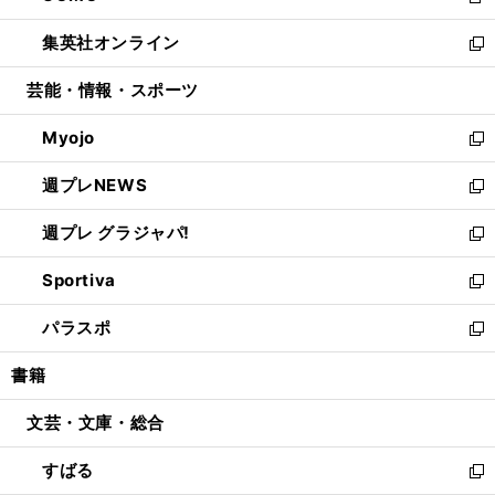
新
開
ウ
ン
ウ
し
集英社オンライン
く
で
ド
ィ
い
新
開
ウ
ン
ウ
し
芸能・情報・スポーツ
く
で
ド
ィ
い
開
ウ
ン
ウ
Myojo
く
で
ド
ィ
新
開
ウ
ン
し
週プレNEWS
く
で
ド
い
新
開
ウ
ウ
し
週プレ グラジャパ!
く
で
ィ
い
新
開
ン
ウ
し
Sportiva
く
ド
ィ
い
新
ウ
ン
ウ
し
パラスポ
で
ド
ィ
い
新
開
ウ
ン
ウ
し
書籍
く
で
ド
ィ
い
開
ウ
ン
ウ
文芸・文庫・総合
く
で
ド
ィ
開
ウ
ン
すばる
く
で
ド
新
開