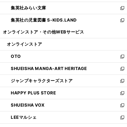
開
ウ
ン
ウ
集英社みらい文庫
く
で
ド
ィ
新
開
ウ
ン
し
集英社の児童図書 S-KIDS.LAND
く
で
ド
い
新
開
ウ
ウ
し
オンラインストア・
その他WEBサービス
く
で
ィ
い
開
ン
ウ
オンラインストア
く
ド
ィ
ウ
ン
OTO
で
ド
新
開
ウ
し
SHUEISHA MANGA-ART HERITAGE
く
で
い
新
開
ウ
し
ジャンプキャラクターズストア
く
ィ
い
新
ン
ウ
し
HAPPY PLUS STORE
ド
ィ
い
新
ウ
ン
ウ
し
SHUEISHA VOX
で
ド
ィ
い
新
開
ウ
ン
ウ
し
LEEマルシェ
く
で
ド
ィ
い
新
開
ウ
ン
ウ
し