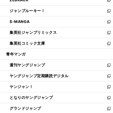
で
ド
ィ
い
新
開
ウ
ン
ウ
し
ジャンプルーキー！
く
で
ド
ィ
い
新
開
ウ
ン
ウ
し
S-MANGA
く
で
ド
ィ
い
新
開
ウ
ン
ウ
し
集英社ジャンプリミックス
く
で
ド
ィ
い
新
開
ウ
ン
ウ
し
集英社コミック文庫
く
で
ド
ィ
い
新
開
ウ
ン
ウ
し
青年マンガ
く
で
ド
ィ
い
開
ウ
ン
ウ
週刊ヤングジャンプ
く
で
ド
ィ
新
開
ウ
ン
し
ヤングジャンプ定期購読デジタル
く
で
ド
い
新
開
ウ
ウ
し
ヤンジャン！
く
で
ィ
い
新
開
ン
ウ
し
となりのヤングジャンプ
く
ド
ィ
い
新
ウ
ン
ウ
し
グランドジャンプ
で
ド
ィ
い
新