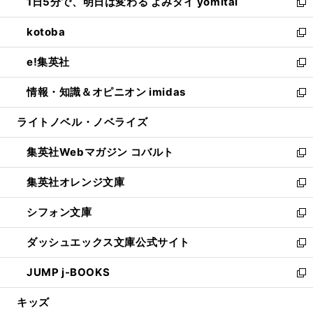
1日5分で、明日は変わる よみタイ yomitai
で
ド
ィ
い
新
開
ウ
ン
ウ
し
kotoba
く
で
ド
ィ
い
新
開
ウ
ン
ウ
し
e!集英社
く
で
ド
ィ
い
新
開
ウ
ン
ウ
し
情報・知識＆オピニオン imidas
く
で
ド
ィ
い
新
開
ウ
ン
ウ
し
ライトノベル・ノベライズ
く
で
ド
ィ
い
開
ウ
ン
ウ
集英社Webマガジン コバルト
く
で
ド
ィ
新
開
ウ
ン
し
集英社オレンジ文庫
く
で
ド
い
新
開
ウ
ウ
し
シフォン文庫
く
で
ィ
い
新
開
ン
ウ
し
ダッシュエックス文庫公式サイト
く
ド
ィ
い
新
ウ
ン
ウ
し
JUMP j-BOOKS
で
ド
ィ
い
新
開
ウ
ン
ウ
し
キッズ
く
で
ド
ィ
い