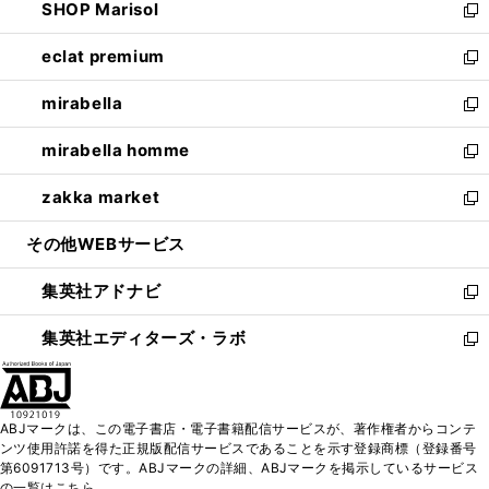
SHOP Marisol
く
で
ド
ィ
い
新
開
ウ
ン
ウ
し
eclat premium
く
で
ド
ィ
い
新
開
ウ
ン
ウ
し
mirabella
く
で
ド
ィ
い
新
開
ウ
ン
ウ
し
mirabella homme
く
で
ド
ィ
い
新
開
ウ
ン
ウ
し
zakka market
く
で
ド
ィ
い
新
開
ウ
ン
ウ
し
その他WEBサービス
く
で
ド
ィ
い
開
ウ
ン
ウ
集英社アドナビ
く
で
ド
ィ
新
開
ウ
ン
し
集英社エディターズ・ラボ
く
で
ド
い
新
開
ウ
ウ
し
く
で
ィ
い
開
ン
ウ
ABJマークは、この電子書店・電子書籍配信サービスが、著作権者からコンテ
く
ド
ィ
ンツ使用許諾を得た正規版配信サービスであることを示す登録商標（登録番号
ウ
ン
第6091713号）です。ABJマークの詳細、ABJマークを掲示しているサービス
で
ド
の一覧はこちら。