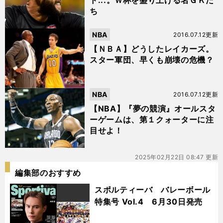
ド...。Ｗ杯を盛り上げる名ＧＫた
ち
NBA
2016.07.12更新
【ＮＢＡ】どうしたレイカーズ。
スター軍団、早くも崩壊の危機？
NBA
2016.07.12更新
【NBA】『夢の競演』オールスタ
ーゲームは、第１クォーターに注
目せよ！
2025年02月22日 08:47 更新
編集部のおすすめ
スポルティーバ バレーボール
特集号 Vol.4 6月30日発売