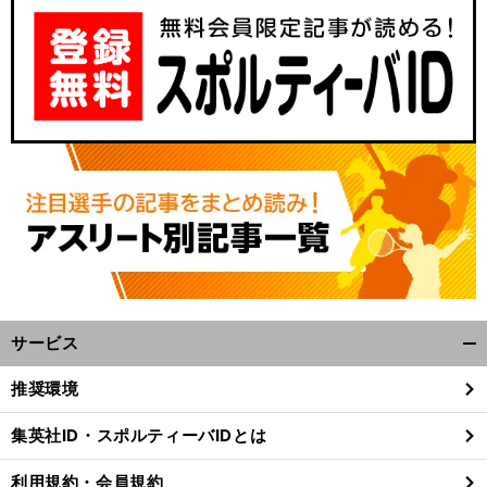
サービス
開
く/
推奨環境
閉
じ
集英社ID・スポルティーバIDとは
る
利用規約・会員規約