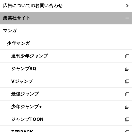
し
広告についてのお問い合わせ
い
ウ
集英社サイト
ィ
開
ン
く/
マンガ
ド
閉
ウ
じ
少年マンガ
で
る
開
週刊少年ジャンプ
く
新
し
ジャンプSQ
い
新
ウ
し
Vジャンプ
ィ
い
新
ン
ウ
し
最強ジャンプ
ド
ィ
い
新
ウ
ン
ウ
し
少年ジャンプ+
で
ド
ィ
い
新
開
ウ
ン
ウ
し
ジャンプTOON
く
で
ド
ィ
い
新
開
ウ
ン
ウ
し
ZEBRACK
く