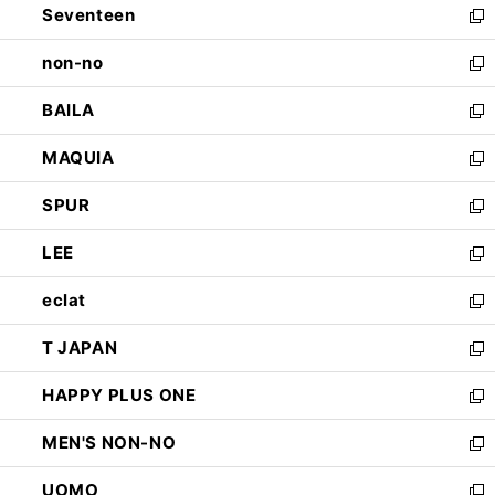
Seventeen
く
で
ド
新
開
ウ
し
non-no
く
で
い
新
開
ウ
し
BAILA
く
ィ
い
新
ン
ウ
し
MAQUIA
ド
ィ
い
新
ウ
ン
ウ
し
SPUR
で
ド
ィ
い
新
開
ウ
ン
ウ
し
LEE
く
で
ド
ィ
い
新
開
ウ
ン
ウ
し
eclat
く
で
ド
ィ
い
新
開
ウ
ン
ウ
し
T JAPAN
く
で
ド
ィ
い
新
開
ウ
ン
ウ
し
HAPPY PLUS ONE
く
で
ド
ィ
い
新
開
ウ
ン
ウ
し
MEN'S NON-NO
く
で
ド
ィ
い
新
開
ウ
ン
ウ
し
UOMO
く
で
ド
ィ
い