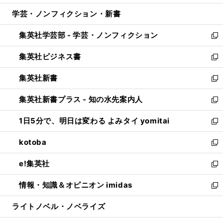
開
ウ
ン
ウ
し
学芸・ノンフィクション・新書
く
で
ド
ィ
い
開
ウ
ン
ウ
集英社学芸部 - 学芸・ノンフィクション
く
で
ド
ィ
新
開
ウ
ン
し
集英社ビジネス書
く
で
ド
い
新
開
ウ
ウ
し
集英社新書
く
で
ィ
い
新
開
ン
ウ
し
集英社新書プラス - 知の水先案内人
く
ド
ィ
い
新
ウ
ン
ウ
し
1日5分で、明日は変わる よみタイ yomitai
で
ド
ィ
い
新
開
ウ
ン
ウ
し
kotoba
く
で
ド
ィ
い
新
開
ウ
ン
ウ
し
e!集英社
く
で
ド
ィ
い
新
開
ウ
ン
ウ
し
情報・知識＆オピニオン imidas
く
で
ド
ィ
い
新
開
ウ
ン
ウ
し
ライトノベル・ノベライズ
く
で
ド
ィ
い
開
ウ
ン
ウ