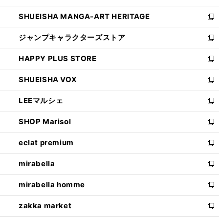
開
ウ
し
SHUEISHA MANGA-ART HERITAGE
く
で
い
新
開
ウ
し
ジャンプキャラクターズストア
く
ィ
い
新
ン
ウ
し
HAPPY PLUS STORE
ド
ィ
い
新
ウ
ン
ウ
し
SHUEISHA VOX
で
ド
ィ
い
新
開
ウ
ン
ウ
し
LEEマルシェ
く
で
ド
ィ
い
新
開
ウ
ン
ウ
し
SHOP Marisol
く
で
ド
ィ
い
新
開
ウ
ン
ウ
し
eclat premium
く
で
ド
ィ
い
新
開
ウ
ン
ウ
し
mirabella
く
で
ド
ィ
い
新
開
ウ
ン
ウ
し
mirabella homme
く
で
ド
ィ
い
新
開
ウ
ン
ウ
し
zakka market
く
で
ド
ィ
い
新
開
ウ
ン
ウ
し