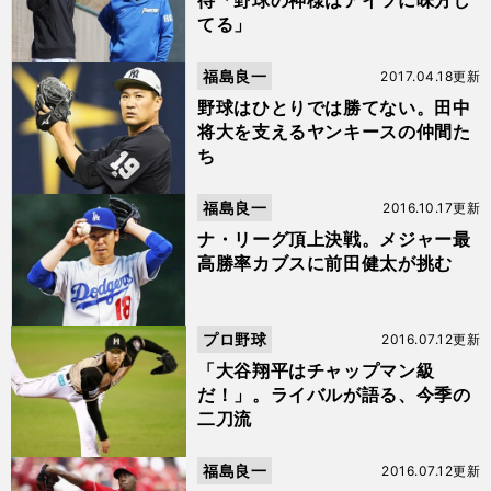
待「野球の神様はアイツに味方し
てる」
福島良一
2017.04.18更新
野球はひとりでは勝てない。田中
将大を支えるヤンキースの仲間た
ち
福島良一
2016.10.17更新
ナ・リーグ頂上決戦。メジャー最
高勝率カブスに前田健太が挑む
プロ野球
2016.07.12更新
「大谷翔平はチャップマン級
だ！」。ライバルが語る、今季の
二刀流
福島良一
2016.07.12更新