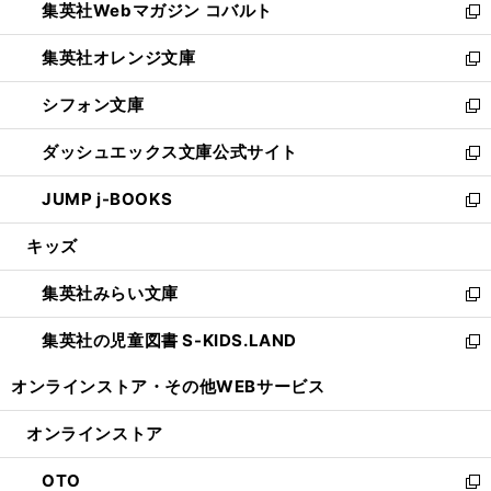
集英社Webマガジン コバルト
く
で
ド
ィ
新
開
ウ
ン
し
集英社オレンジ文庫
く
で
ド
い
新
開
ウ
ウ
し
シフォン文庫
く
で
ィ
い
新
開
ン
ウ
し
ダッシュエックス文庫公式サイト
く
ド
ィ
い
新
ウ
ン
ウ
し
JUMP j-BOOKS
で
ド
ィ
い
新
開
ウ
ン
ウ
し
キッズ
く
で
ド
ィ
い
開
ウ
ン
ウ
集英社みらい文庫
く
で
ド
ィ
新
開
ウ
ン
し
集英社の児童図書 S-KIDS.LAND
く
で
ド
い
新
開
ウ
ウ
し
オンラインストア・
その他WEBサービス
く
で
ィ
い
開
ン
ウ
オンラインストア
く
ド
ィ
ウ
ン
OTO
で
ド
新