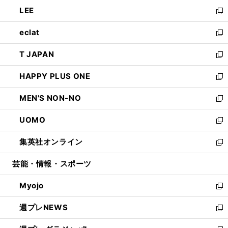
ウ
ン
ウ
し
LEE
く
で
ド
ィ
い
新
開
ウ
ン
ウ
し
eclat
く
で
ド
ィ
い
新
開
ウ
ン
ウ
し
T JAPAN
く
で
ド
ィ
い
新
開
ウ
ン
ウ
し
HAPPY PLUS ONE
く
で
ド
ィ
い
新
開
ウ
ン
ウ
し
MEN'S NON-NO
く
で
ド
ィ
い
新
開
ウ
ン
ウ
し
UOMO
く
で
ド
ィ
い
新
開
ウ
ン
ウ
し
集英社オンライン
く
で
ド
ィ
い
新
開
ウ
ン
ウ
し
芸能・情報・スポーツ
く
で
ド
ィ
い
開
ウ
ン
ウ
Myojo
く
で
ド
ィ
新
開
ウ
ン
し
週プレNEWS
く
で
ド
い
新
開
ウ
ウ
し