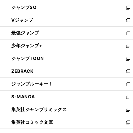
し
ジャンプSQ
い
新
ウ
し
Vジャンプ
ィ
い
新
ン
ウ
し
最強ジャンプ
ド
ィ
い
新
ウ
ン
ウ
し
少年ジャンプ+
で
ド
ィ
い
新
開
ウ
ン
ウ
し
ジャンプTOON
く
で
ド
ィ
い
新
開
ウ
ン
ウ
し
ZEBRACK
く
で
ド
ィ
い
新
開
ウ
ン
ウ
し
ジャンプルーキー！
く
で
ド
ィ
い
新
開
ウ
ン
ウ
し
S-MANGA
く
で
ド
ィ
い
新
開
ウ
ン
ウ
し
集英社ジャンプリミックス
く
で
ド
ィ
い
新
開
ウ
ン
ウ
し
集英社コミック文庫
く
で
ド
ィ
い
新
開
ウ
ン
ウ
し