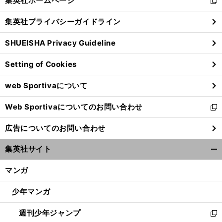
集英社ホームページ
新
閉
し
じ
集英社プライバシーガイドライン
い
る
ウ
SHUEISHA Privacy Guideline
ィ
ン
Setting of Cookies
ド
ウ
web Sportivaについて
で
開
Web Sportivaについてのお問い合わせ
く
新
し
広告についてのお問い合わせ
い
ウ
集英社サイト
ィ
開
ン
く/
マンガ
ド
閉
ウ
じ
少年マンガ
で
る
開
週刊少年ジャンプ
く
新