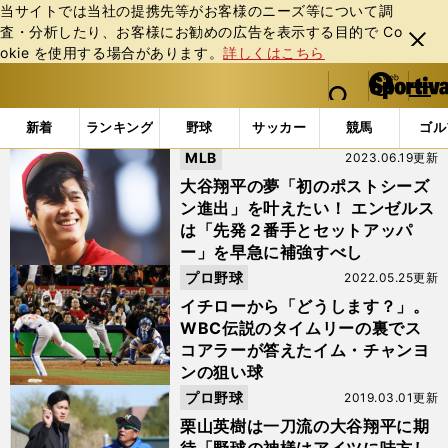
当サイトでは当社の提携先等がお客様のニーズ等について調
査・分析したり、お客様にお勧めの広告を表⽰する⽬的で Co
閉じ
okie を使⽤する場合があります。
詳しくはこちら
る
マイペ
web Sportiva (webスポルティーバ)
検索
メニュ
we
ー
「#チャップマン」の最新ニュース・ 情報
b
ジ
新着
ランキング
野球
サッカー
競馬
ゴル
ス
MLB
2023.06.19更新
ポ
ル
大谷翔平の夢「初のポストシーズ
テ
ン進出」を叶えたい！ エンゼルス
ィ
は「先発２番手とセットアッパ
ー
ー」を早急に補強すべし
バ
プロ野球
2022.05.25更新
イチローから「どうします？」。
WBC伝説のタイムリーの裏でス
コアラーが答えたイム・チャンヨ
ンの狙い球
プロ野球
2019.03.01更新
栗山英樹は一刀流の大谷翔平に期