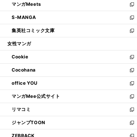
マンガMeets
く
で
ド
ィ
い
新
開
ウ
ン
ウ
し
S-MANGA
く
で
ド
ィ
い
新
開
ウ
ン
ウ
し
集英社コミック文庫
く
で
ド
ィ
い
新
開
ウ
ン
ウ
し
女性マンガ
く
で
ド
ィ
い
開
ウ
ン
ウ
Cookie
く
で
ド
ィ
新
開
ウ
ン
し
Cocohana
く
で
ド
い
新
開
ウ
ウ
し
office YOU
く
で
ィ
い
新
開
ン
ウ
し
マンガMee公式サイト
く
ド
ィ
い
新
ウ
ン
ウ
し
リマコミ
で
ド
ィ
い
新
開
ウ
ン
ウ
し
ジャンプTOON
く
で
ド
ィ
い
新
開
ウ
ン
ウ
し
ZEBRACK
く
で
ド
ィ
い