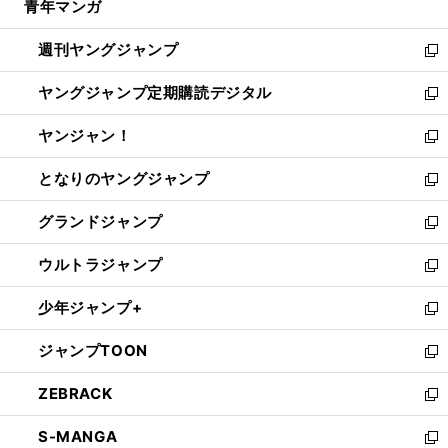
青年マンガ
く
で
ド
ィ
い
開
ウ
ン
ウ
週刊ヤングジャンプ
く
で
ド
ィ
新
開
ウ
ン
し
ヤングジャンプ定期購読デジタル
く
で
ド
い
新
開
ウ
ウ
し
ヤンジャン！
く
で
ィ
い
新
開
ン
ウ
し
となりのヤングジャンプ
く
ド
ィ
い
新
ウ
ン
ウ
し
グランドジャンプ
で
ド
ィ
い
新
開
ウ
ン
ウ
し
ウルトラジャンプ
く
で
ド
ィ
い
新
開
ウ
ン
ウ
し
少年ジャンプ+
く
で
ド
ィ
い
新
開
ウ
ン
ウ
し
ジャンプTOON
く
で
ド
ィ
い
新
開
ウ
ン
ウ
し
ZEBRACK
く
で
ド
ィ
い
新
開
ウ
ン
ウ
し
S-MANGA
く
で
ド
ィ
い
新