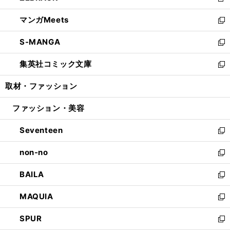
新
開
ウ
ン
ウ
し
マンガMeets
く
で
ド
ィ
い
新
開
ウ
ン
ウ
し
S-MANGA
く
で
ド
ィ
い
新
開
ウ
ン
ウ
し
集英社コミック文庫
く
で
ド
ィ
い
新
開
ウ
ン
ウ
し
取材・ファッション
く
で
ド
ィ
い
開
ウ
ン
ウ
ファッション・美容
く
で
ド
ィ
開
ウ
ン
Seventeen
く
で
ド
新
開
ウ
し
non-no
く
で
い
新
開
ウ
し
BAILA
く
ィ
い
新
ン
ウ
し
MAQUIA
ド
ィ
い
新
ウ
ン
ウ
し
SPUR
で
ド
ィ
い
新
開