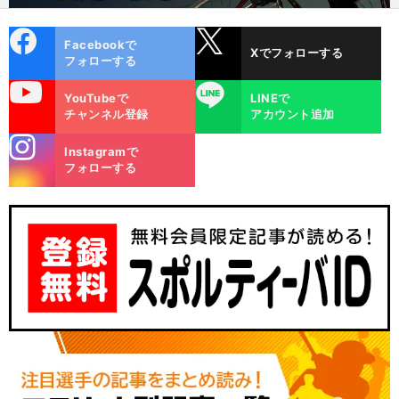
cebo
X
Facebookで
Xでフォローする
ok
フォローする
uTube
LINE
YouTubeで
LINEで
チャンネル登録
アカウント追加
stagra
Instagramで
m
フォローする