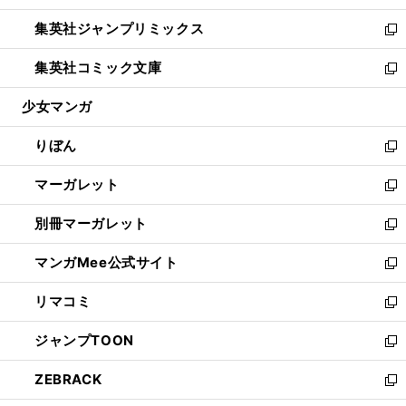
開
ウ
ン
ウ
し
集英社ジャンプリミックス
く
で
ド
ィ
い
新
開
ウ
ン
ウ
し
集英社コミック文庫
く
で
ド
ィ
い
新
開
ウ
ン
ウ
し
少女マンガ
く
で
ド
ィ
い
開
ウ
ン
ウ
りぼん
く
で
ド
ィ
新
開
ウ
ン
し
マーガレット
く
で
ド
い
新
開
ウ
ウ
し
別冊マーガレット
く
で
ィ
い
新
開
ン
ウ
し
マンガMee公式サイト
く
ド
ィ
い
新
ウ
ン
ウ
し
リマコミ
で
ド
ィ
い
新
開
ウ
ン
ウ
し
ジャンプTOON
く
で
ド
ィ
い
新
開
ウ
ン
ウ
し
ZEBRACK
く
で
ド
ィ
い
新
開
ウ
ン
ウ
し