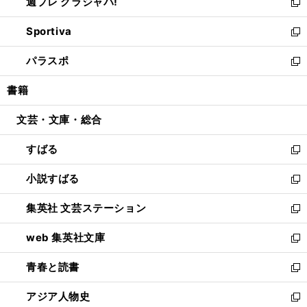
週プレ グラジャパ!
く
で
ィ
い
新
開
ン
ウ
し
Sportiva
く
ド
ィ
い
新
ウ
ン
ウ
し
パラスポ
で
ド
ィ
い
新
開
ウ
ン
ウ
し
書籍
く
で
ド
ィ
い
開
ウ
ン
ウ
文芸・文庫・総合
く
で
ド
ィ
開
ウ
ン
すばる
く
で
ド
新
開
ウ
し
小説すばる
く
で
い
新
開
ウ
し
集英社 文芸ステーション
く
ィ
い
新
ン
ウ
し
web 集英社文庫
ド
ィ
い
新
ウ
ン
ウ
し
青春と読書
で
ド
ィ
い
新
開
ウ
ン
ウ
し
アジア人物史
く
で
ド
ィ
い
新