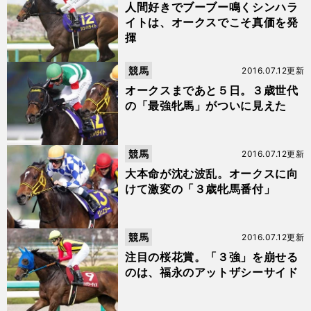
人間好きでブーブー鳴くシンハラ
イトは、オークスでこそ真価を発
揮
競馬
2016.07.12更新
オークスまであと５日。３歳世代
の「最強牝馬」がついに見えた
競馬
2016.07.12更新
大本命が沈む波乱。オークスに向
けて激変の「３歳牝馬番付」
競馬
2016.07.12更新
注目の桜花賞。「３強」を崩せる
のは、福永のアットザシーサイド