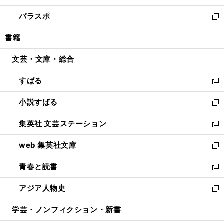
ウ
ン
ウ
し
パラスポ
で
ド
ィ
い
新
開
ウ
ン
ウ
し
書籍
く
で
ド
ィ
い
開
ウ
ン
ウ
文芸・文庫・総合
く
で
ド
ィ
開
ウ
ン
すばる
く
で
ド
新
開
ウ
し
小説すばる
く
で
い
新
開
ウ
し
集英社 文芸ステーション
く
ィ
い
新
ン
ウ
し
web 集英社文庫
ド
ィ
い
新
ウ
ン
ウ
し
青春と読書
で
ド
ィ
い
新
開
ウ
ン
ウ
し
アジア人物史
く
で
ド
ィ
い
新
開
ウ
ン
ウ
し
学芸・ノンフィクション・新書
く
で
ド
ィ
い
開
ウ
ン
ウ