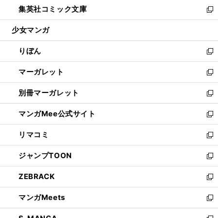
ウ
し
集英社コミック文庫
く
で
ド
ィ
い
新
開
ウ
ン
ウ
し
少女マンガ
く
で
ド
ィ
い
開
ウ
ン
ウ
りぼん
く
で
ド
ィ
新
開
ウ
ン
し
マーガレット
く
で
ド
い
新
開
ウ
ウ
し
別冊マーガレット
く
で
ィ
い
新
開
ン
ウ
し
マンガMee公式サイト
く
ド
ィ
い
新
ウ
ン
ウ
し
リマコミ
で
ド
ィ
い
新
開
ウ
ン
ウ
し
ジャンプTOON
く
で
ド
ィ
い
新
開
ウ
ン
ウ
し
ZEBRACK
く
で
ド
ィ
い
新
開
ウ
ン
ウ
し
マンガMeets
く
で
ド
ィ
い
新
開
ウ
ン
ウ
し