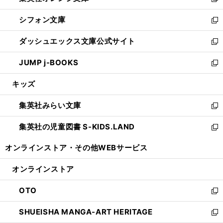
い
新
開
ウ
ウ
し
シフォン文庫
く
で
ィ
い
新
開
ン
ウ
し
ダッシュエックス文庫公式サイト
く
ド
ィ
い
新
ウ
ン
ウ
し
JUMP j-BOOKS
で
ド
ィ
い
新
開
ウ
ン
ウ
し
キッズ
く
で
ド
ィ
い
開
ウ
ン
ウ
集英社みらい文庫
く
で
ド
ィ
新
開
ウ
ン
し
集英社の児童図書 S-KIDS.LAND
く
で
ド
い
新
開
ウ
ウ
し
オンラインストア・
その他WEBサービス
く
で
ィ
い
開
ン
ウ
オンラインストア
く
ド
ィ
ウ
ン
OTO
で
ド
新
開
ウ
し
SHUEISHA MANGA-ART HERITAGE
く
で
い
新