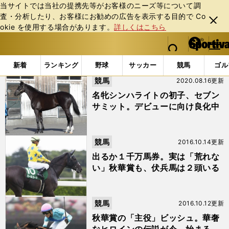
当サイトでは当社の提携先等がお客様のニーズ等について調
査・分析したり、お客様にお勧めの広告を表⽰する⽬的で Co
閉じ
okie を使⽤する場合があります。
詳しくはこちら
る
マイペ
web Sportiva (webスポルティーバ)
検索
メニュ
we
ー
「#シンハライト」の最新ニュース・ 情報
b
ジ
新着
ランキング
野球
サッカー
競馬
ゴル
ス
競馬
2020.08.16更新
ポ
ル
名牝シンハライトの初子、セブン
テ
サミット。デビューに向け良化中
ィ
ー
バ
競馬
2016.10.14更新
出るか１千万馬券。実は「荒れな
い」秋華賞も、伏兵馬は２頭いる
競馬
2016.10.12更新
秋華賞の「主役」ビッシュ。華奢