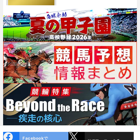
cebo
X
Facebookで