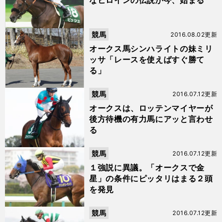
なヒロインの伝説が今、始まる
競馬
2016.08.02更新
オークス馬シンハライトの妹ミリ
ッサ「レースを使えばすぐ勝て
る」
競馬
2016.07.12更新
オークスは、ロッテンマイヤーが
後方待機の有力馬にアッと言わせ
る
競馬
2016.07.12更新
１強説に異議。「オークスで金
星」の条件にピッタリはまる２頭
を発見
競馬
2016.07.12更新