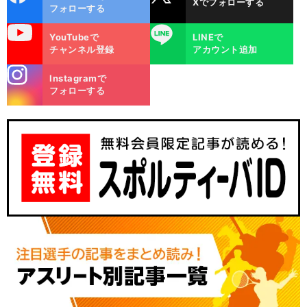
Xでフォローする
ok
フォローする
uTube
LINE
YouTubeで
LINEで
チャンネル登録
アカウント追加
stagra
Instagramで
m
フォローする