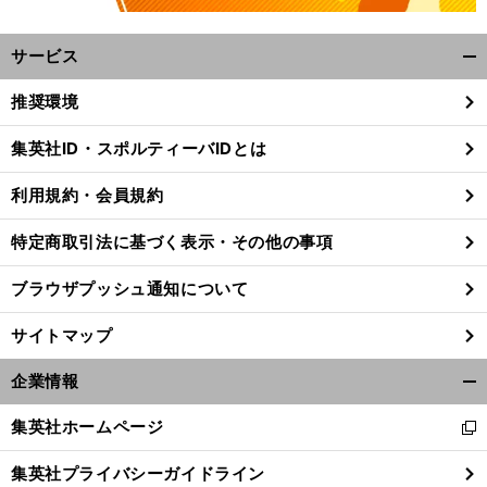
サービス
開
く/
推奨環境
閉
じ
集英社ID・スポルティーバIDとは
る
利用規約・会員規約
特定商取引法に基づく表示・その他の事項
ブラウザプッシュ通知について
サイトマップ
企業情報
開
く/
集英社ホームページ
新
閉
し
じ
集英社プライバシーガイドライン
い
る