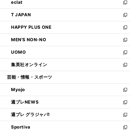
eclat
く
で
ド
ィ
い
新
開
ウ
ン
ウ
し
T JAPAN
く
で
ド
ィ
い
新
開
ウ
ン
ウ
し
HAPPY PLUS ONE
く
で
ド
ィ
い
新
開
ウ
ン
ウ
し
MEN'S NON-NO
く
で
ド
ィ
い
新
開
ウ
ン
ウ
し
UOMO
く
で
ド
ィ
い
新
開
ウ
ン
ウ
し
集英社オンライン
く
で
ド
ィ
い
新
開
ウ
ン
ウ
し
芸能・情報・スポーツ
く
で
ド
ィ
い
開
ウ
ン
ウ
Myojo
く
で
ド
ィ
新
開
ウ
ン
し
週プレNEWS
く
で
ド
い
新
開
ウ
ウ
し
週プレ グラジャパ!
く
で
ィ
い
新
開
ン
ウ
し
Sportiva
く
ド
ィ
い
新