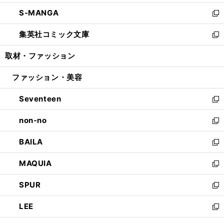
開
ウ
ン
ウ
し
S-MANGA
く
で
ド
ィ
い
新
開
ウ
ン
ウ
し
集英社コミック文庫
く
で
ド
ィ
い
新
開
ウ
ン
ウ
し
取材・ファッション
く
で
ド
ィ
い
開
ウ
ン
ウ
ファッション・美容
く
で
ド
ィ
開
ウ
ン
Seventeen
く
で
ド
新
開
ウ
し
non-no
く
で
い
新
開
ウ
し
BAILA
く
ィ
い
新
ン
ウ
し
MAQUIA
ド
ィ
い
新
ウ
ン
ウ
し
SPUR
で
ド
ィ
い
新
開
ウ
ン
ウ
し
LEE
く
で
ド
ィ
い
新
開
ウ
ン
ウ
し