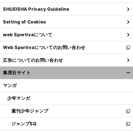
ウ
SHUEISHA Privacy Guideline
ィ
ン
Setting of Cookies
ド
ウ
web Sportivaについて
で
開
Web Sportivaについてのお問い合わせ
く
新
し
広告についてのお問い合わせ
い
ウ
集英社サイト
ィ
開
ン
く/
マンガ
ド
閉
ウ
じ
少年マンガ
で
る
開
週刊少年ジャンプ
く
新
し
ジャンプSQ
い
新
ウ
し