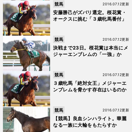
競馬
2016.07.12更新
安藤勝己がズバリ選定。桜花賞・
オークスに挑む「３歳牝馬番付」
競馬
2016.07.12更新
決戦まで23日。桜花賞は本当にメ
ジャーエンブレムの「一強」か
競馬
2016.07.12更新
３歳牝馬「絶対女王」メジャーエ
ンブレムを脅かす存在はいるのか
競馬
2016.07.12更新
【競馬】良血シンハライト。華麗
なる一族に大輪をもたらすか