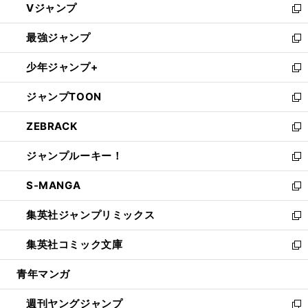
Vジャンプ
ィ
い
新
ン
ウ
し
最強ジャンプ
ド
ィ
い
新
ウ
ン
ウ
し
少年ジャンプ+
で
ド
ィ
い
新
開
ウ
ン
ウ
し
ジャンプTOON
く
で
ド
ィ
い
新
開
ウ
ン
ウ
し
ZEBRACK
く
で
ド
ィ
い
新
開
ウ
ン
ウ
し
ジャンプルーキー！
く
で
ド
ィ
い
新
開
ウ
ン
ウ
し
S-MANGA
く
で
ド
ィ
い
新
開
ウ
ン
ウ
し
集英社ジャンプリミックス
く
で
ド
ィ
い
新
開
ウ
ン
ウ
し
集英社コミック文庫
く
で
ド
ィ
い
新
開
ウ
ン
ウ
し
青年マンガ
く
で
ド
ィ
い
開
ウ
ン
ウ
週刊ヤングジャンプ
く
で
ド
ィ
新