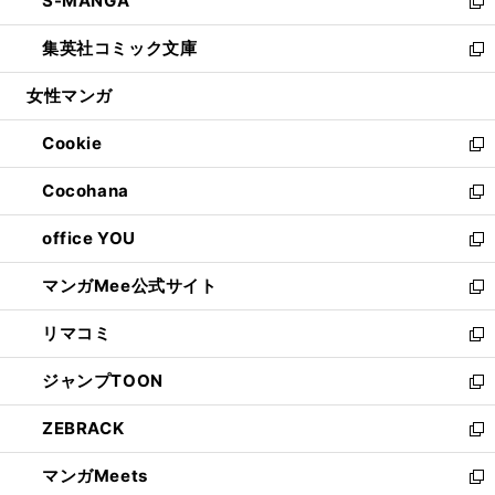
S-MANGA
く
で
ド
ィ
い
新
開
ウ
ン
ウ
し
集英社コミック文庫
く
で
ド
ィ
い
新
開
ウ
ン
ウ
し
女性マンガ
く
で
ド
ィ
い
開
ウ
ン
ウ
Cookie
く
で
ド
ィ
新
開
ウ
ン
し
Cocohana
く
で
ド
い
新
開
ウ
ウ
し
office YOU
く
で
ィ
い
新
開
ン
ウ
し
マンガMee公式サイト
く
ド
ィ
い
新
ウ
ン
ウ
し
リマコミ
で
ド
ィ
い
新
開
ウ
ン
ウ
し
ジャンプTOON
く
で
ド
ィ
い
新
開
ウ
ン
ウ
し
ZEBRACK
く
で
ド
ィ
い
新
開
ウ
ン
ウ
し
マンガMeets
く
で
ド
ィ
い
新