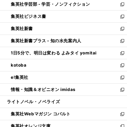
集英社学芸部 - 学芸・ノンフィクション
く
で
ド
ィ
新
開
ウ
ン
し
集英社ビジネス書
く
で
ド
い
新
開
ウ
ウ
し
集英社新書
く
で
ィ
い
新
開
ン
ウ
し
集英社新書プラス - 知の水先案内人
く
ド
ィ
い
新
ウ
ン
ウ
し
1日5分で、明日は変わる よみタイ yomitai
で
ド
ィ
い
新
開
ウ
ン
ウ
し
kotoba
く
で
ド
ィ
い
新
開
ウ
ン
ウ
し
e!集英社
く
で
ド
ィ
い
新
開
ウ
ン
ウ
し
情報・知識＆オピニオン imidas
く
で
ド
ィ
い
新
開
ウ
ン
ウ
し
ライトノベル・ノベライズ
く
で
ド
ィ
い
開
ウ
ン
ウ
集英社Webマガジン コバルト
く
で
ド
ィ
新
開
ウ
ン
し
集英社オレンジ文庫
く
で
ド