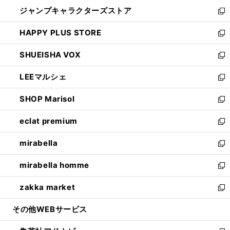
開
ウ
し
ジャンプキャラクターズストア
く
ィ
い
新
ン
ウ
し
HAPPY PLUS STORE
ド
ィ
い
新
ウ
ン
ウ
し
SHUEISHA VOX
で
ド
ィ
い
新
開
ウ
ン
ウ
し
LEEマルシェ
く
で
ド
ィ
い
新
開
ウ
ン
ウ
し
SHOP Marisol
く
で
ド
ィ
い
新
開
ウ
ン
ウ
し
eclat premium
く
で
ド
ィ
い
新
開
ウ
ン
ウ
し
mirabella
く
で
ド
ィ
い
新
開
ウ
ン
ウ
し
mirabella homme
く
で
ド
ィ
い
新
開
ウ
ン
ウ
し
zakka market
く
で
ド
ィ
い
新
開
ウ
ン
ウ
し
その他WEBサービス
く
で
ド
ィ
い
開
ウ
ン
ウ