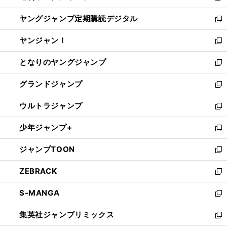
開
ウ
ン
し
ヤングジャンプ定期購読デジタル
く
で
ド
い
新
開
ウ
ウ
し
ヤンジャン！
く
で
ィ
い
新
開
ン
ウ
し
となりのヤングジャンプ
く
ド
ィ
い
新
ウ
ン
ウ
し
グランドジャンプ
で
ド
ィ
い
新
開
ウ
ン
ウ
し
ウルトラジャンプ
く
で
ド
ィ
い
新
開
ウ
ン
ウ
し
少年ジャンプ+
く
で
ド
ィ
い
新
開
ウ
ン
ウ
し
ジャンプTOON
く
で
ド
ィ
い
新
開
ウ
ン
ウ
し
ZEBRACK
く
で
ド
ィ
い
新
開
ウ
ン
ウ
し
S-MANGA
く
で
ド
ィ
い
新
開
ウ
ン
ウ
し
集英社ジャンプリミックス
く
で
ド
ィ
い
新
開
ウ
ン