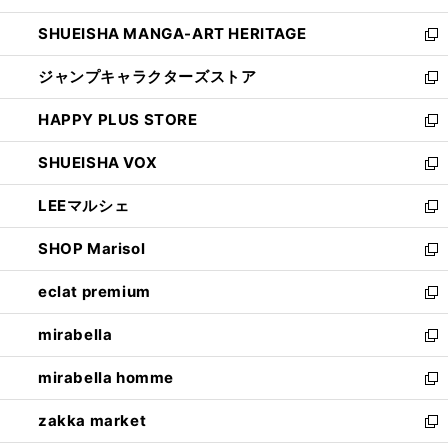
開
ウ
し
SHUEISHA MANGA-ART HERITAGE
く
で
い
新
開
ウ
し
ジャンプキャラクターズストア
く
ィ
い
新
ン
ウ
し
HAPPY PLUS STORE
ド
ィ
い
新
ウ
ン
ウ
し
SHUEISHA VOX
で
ド
ィ
い
新
開
ウ
ン
ウ
し
LEEマルシェ
く
で
ド
ィ
い
新
開
ウ
ン
ウ
し
SHOP Marisol
く
で
ド
ィ
い
新
開
ウ
ン
ウ
し
eclat premium
く
で
ド
ィ
い
新
開
ウ
ン
ウ
し
mirabella
く
で
ド
ィ
い
新
開
ウ
ン
ウ
し
mirabella homme
く
で
ド
ィ
い
新
開
ウ
ン
ウ
し
zakka market
く
で
ド
ィ
い
新
開
ウ
ン
ウ
し