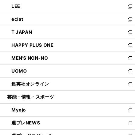
ウ
ン
ウ
し
LEE
く
で
ド
ィ
い
新
開
ウ
ン
ウ
し
eclat
く
で
ド
ィ
い
新
開
ウ
ン
ウ
し
T JAPAN
く
で
ド
ィ
い
新
開
ウ
ン
ウ
し
HAPPY PLUS ONE
く
で
ド
ィ
い
新
開
ウ
ン
ウ
し
MEN'S NON-NO
く
で
ド
ィ
い
新
開
ウ
ン
ウ
し
UOMO
く
で
ド
ィ
い
新
開
ウ
ン
ウ
し
集英社オンライン
く
で
ド
ィ
い
新
開
ウ
ン
ウ
し
芸能・情報・スポーツ
く
で
ド
ィ
い
開
ウ
ン
ウ
Myojo
く
で
ド
ィ
新
開
ウ
ン
し
週プレNEWS
く
で
ド
い
新
開
ウ
ウ
し