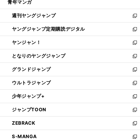
青年マンガ
く
で
ド
ィ
い
開
ウ
ン
ウ
週刊ヤングジャンプ
く
で
ド
ィ
新
開
ウ
ン
し
ヤングジャンプ定期購読デジタル
く
で
ド
い
新
開
ウ
ウ
し
ヤンジャン！
く
で
ィ
い
新
開
ン
ウ
し
となりのヤングジャンプ
く
ド
ィ
い
新
ウ
ン
ウ
し
グランドジャンプ
で
ド
ィ
い
新
開
ウ
ン
ウ
し
ウルトラジャンプ
く
で
ド
ィ
い
新
開
ウ
ン
ウ
し
少年ジャンプ+
く
で
ド
ィ
い
新
開
ウ
ン
ウ
し
ジャンプTOON
く
で
ド
ィ
い
新
開
ウ
ン
ウ
し
ZEBRACK
く
で
ド
ィ
い
新
開
ウ
ン
ウ
し
S-MANGA
く
で
ド
ィ
い
新