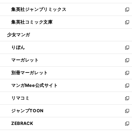
開
ウ
ン
ウ
し
集英社ジャンプリミックス
く
で
ド
ィ
い
新
開
ウ
ン
ウ
し
集英社コミック文庫
く
で
ド
ィ
い
新
開
ウ
ン
ウ
し
少女マンガ
く
で
ド
ィ
い
開
ウ
ン
ウ
りぼん
く
で
ド
ィ
新
開
ウ
ン
し
マーガレット
く
で
ド
い
新
開
ウ
ウ
し
別冊マーガレット
く
で
ィ
い
新
開
ン
ウ
し
マンガMee公式サイト
く
ド
ィ
い
新
ウ
ン
ウ
し
リマコミ
で
ド
ィ
い
新
開
ウ
ン
ウ
し
ジャンプTOON
く
で
ド
ィ
い
新
開
ウ
ン
ウ
し
ZEBRACK
く
で
ド
ィ
い
新
開
ウ
ン
ウ
し