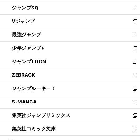
し
ジャンプSQ
い
新
ウ
し
Vジャンプ
ィ
い
新
ン
ウ
し
最強ジャンプ
ド
ィ
い
新
ウ
ン
ウ
し
少年ジャンプ+
で
ド
ィ
い
新
開
ウ
ン
ウ
し
ジャンプTOON
く
で
ド
ィ
い
新
開
ウ
ン
ウ
し
ZEBRACK
く
で
ド
ィ
い
新
開
ウ
ン
ウ
し
ジャンプルーキー！
く
で
ド
ィ
い
新
開
ウ
ン
ウ
し
S-MANGA
く
で
ド
ィ
い
新
開
ウ
ン
ウ
し
集英社ジャンプリミックス
く
で
ド
ィ
い
新
開
ウ
ン
ウ
し
集英社コミック文庫
く
で
ド
ィ
い
新
開
ウ
ン
ウ
し