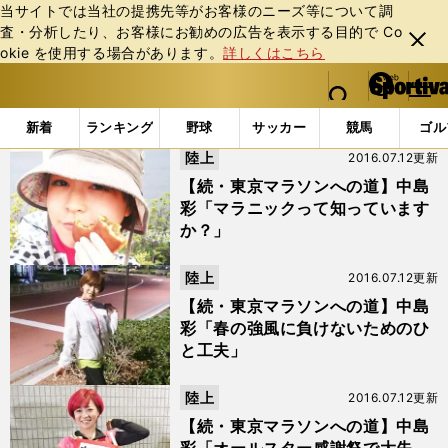
当サイトでは当社の提携先等がお客様のニーズ等について調
査・分析したり、お客様にお勧めの広告を表⽰する⽬的で Co
閉じ
okie を使⽤する場合があります。
詳しくはこちら
る
マイペ
web Sportiva (webスポルティーバ)
検索
メニュ
we
ー
「#サイパンマラソン」の最新ニュース・ 情報
b
ジ
新着
ランキング
野球
サッカー
競馬
ゴル
ス
陸上
2016.07.12更新
ポ
ル
【続・東京マラソンへの道】中島
テ
彩「マラニックって知っています
ィ
か？」
ー
バ
陸上
2016.07.12更新
【続・東京マラソンへの道】中島
彩「春の強風に負けないためのひ
と工夫」
陸上
2016.07.12更新
【続・東京マラソンへの道】中島