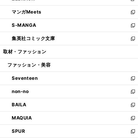
新
開
ウ
ン
ウ
し
マンガMeets
く
で
ド
ィ
い
新
開
ウ
ン
ウ
し
S-MANGA
く
で
ド
ィ
い
新
開
ウ
ン
ウ
し
集英社コミック文庫
く
で
ド
ィ
い
新
開
ウ
ン
ウ
し
取材・ファッション
く
で
ド
ィ
い
開
ウ
ン
ウ
ファッション・美容
く
で
ド
ィ
開
ウ
ン
Seventeen
く
で
ド
新
開
ウ
し
non-no
く
で
い
新
開
ウ
し
BAILA
く
ィ
い
新
ン
ウ
し
MAQUIA
ド
ィ
い
新
ウ
ン
ウ
し
SPUR
で
ド
ィ
い
新
開