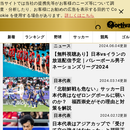
当サイトでは当社の提携先等がお客様のニーズ等について調
査・分析したり、お客様にお勧めの広告を表⽰する⽬的で Co
閉じ
okie を使⽤する場合があります。
詳しくはこちら
る
マイペ
web Sportiva (webスポルティーバ)
検索
メニュ
we
ー
「#イラン戦」の最新ニュース・ 情報
b
ジ
新着
ランキング
野球
サッカー
競馬
ゴル
ス
PR
ニュース
2024.06.04更新
ポ
ル
【無料視聴あり】日本vsイランの
テ
放送配信予定｜バレーボール男子
ィ
ネーションズリーグ2024
ー
バ
日本代表
2024.03.14更新
「北朝鮮戦も危ない」サッカー日
本代表はなぜロングボールに弱い
のか？ 福西崇史がその理由と対
策を解説
日本代表
2024.02.12更新
日本代表はアジアカップで「受け