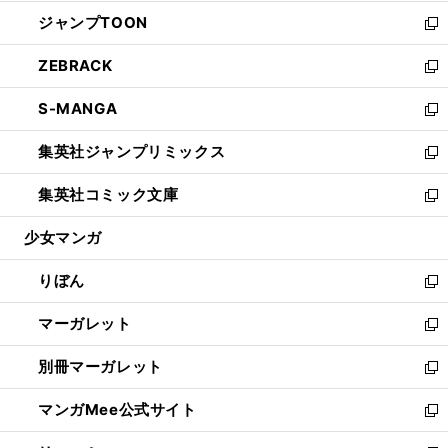
開
ウ
ン
ウ
し
ジャンプTOON
く
で
ド
ィ
い
新
開
ウ
ン
ウ
し
ZEBRACK
く
で
ド
ィ
い
新
開
ウ
ン
ウ
し
S-MANGA
く
で
ド
ィ
い
新
開
ウ
ン
ウ
し
集英社ジャンプリミックス
く
で
ド
ィ
い
新
開
ウ
ン
ウ
し
集英社コミック文庫
く
で
ド
ィ
い
新
開
ウ
ン
ウ
し
少女マンガ
く
で
ド
ィ
い
開
ウ
ン
ウ
りぼん
く
で
ド
ィ
新
開
ウ
ン
し
マーガレット
く
で
ド
い
新
開
ウ
ウ
し
別冊マーガレット
く
で
ィ
い
新
開
ン
ウ
し
マンガMee公式サイト
く
ド
ィ
い
新
ウ
ン
ウ
し