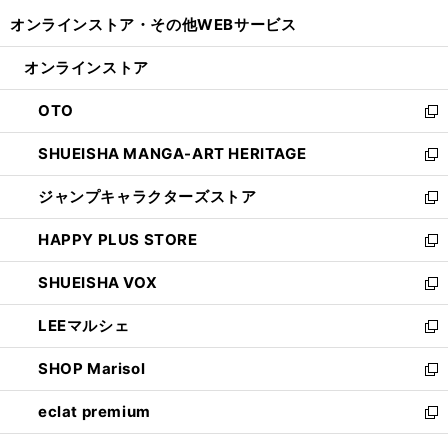
開
ウ
ウ
し
オンラインストア・
その他WEBサービス
く
で
ィ
い
開
ン
ウ
オンラインストア
く
ド
ィ
ウ
ン
OTO
で
ド
新
開
ウ
し
SHUEISHA MANGA-ART HERITAGE
く
で
い
新
開
ウ
し
ジャンプキャラクターズストア
く
ィ
い
新
ン
ウ
し
HAPPY PLUS STORE
ド
ィ
い
新
ウ
ン
ウ
し
SHUEISHA VOX
で
ド
ィ
い
新
開
ウ
ン
ウ
し
LEEマルシェ
く
で
ド
ィ
い
新
開
ウ
ン
ウ
し
SHOP Marisol
く
で
ド
ィ
い
新
開
ウ
ン
ウ
し
eclat premium
く
で
ド
ィ
い
新
開
ウ
ン
ウ
し