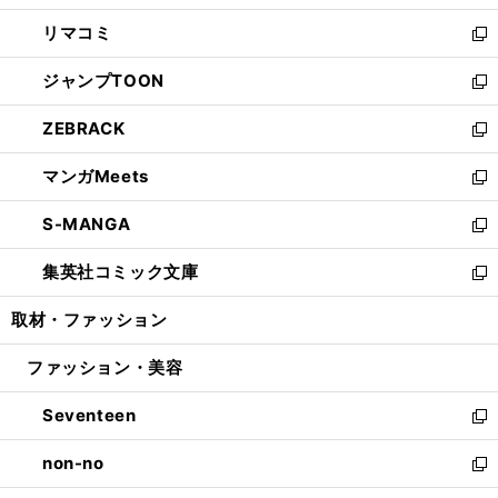
ウ
ン
ウ
し
リマコミ
で
ド
ィ
い
新
開
ウ
ン
ウ
し
ジャンプTOON
く
で
ド
ィ
い
新
開
ウ
ン
ウ
し
ZEBRACK
く
で
ド
ィ
い
新
開
ウ
ン
ウ
し
マンガMeets
く
で
ド
ィ
い
新
開
ウ
ン
ウ
し
S-MANGA
く
で
ド
ィ
い
新
開
ウ
ン
ウ
し
集英社コミック文庫
く
で
ド
ィ
い
新
開
ウ
ン
ウ
し
取材・ファッション
く
で
ド
ィ
い
開
ウ
ン
ウ
ファッション・美容
く
で
ド
ィ
開
ウ
ン
Seventeen
く
で
ド
新
開
ウ
し
non-no
く
で
い
新
開
ウ
し