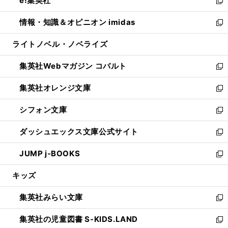
e!集英社
く
で
ド
ィ
い
新
開
ウ
ン
ウ
し
情報・知識＆オピニオン imidas
く
で
ド
ィ
い
新
開
ウ
ン
ウ
し
ライトノベル・ノベライズ
く
で
ド
ィ
い
開
ウ
ン
ウ
集英社Webマガジン コバルト
く
で
ド
ィ
新
開
ウ
ン
し
集英社オレンジ文庫
く
で
ド
い
新
開
ウ
ウ
し
シフォン文庫
く
で
ィ
い
新
開
ン
ウ
し
ダッシュエックス文庫公式サイト
く
ド
ィ
い
新
ウ
ン
ウ
し
JUMP j-BOOKS
で
ド
ィ
い
新
開
ウ
ン
ウ
し
キッズ
く
で
ド
ィ
い
開
ウ
ン
ウ
集英社みらい文庫
く
で
ド
ィ
新
開
ウ
ン
し
集英社の児童図書 S-KIDS.LAND
く
で
ド
い
新