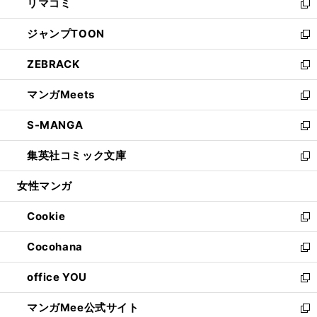
リマコミ
で
ド
ィ
い
新
開
ウ
ン
ウ
し
ジャンプTOON
く
で
ド
ィ
い
新
開
ウ
ン
ウ
し
ZEBRACK
く
で
ド
ィ
い
新
開
ウ
ン
ウ
し
マンガMeets
く
で
ド
ィ
い
新
開
ウ
ン
ウ
し
S-MANGA
く
で
ド
ィ
い
新
開
ウ
ン
ウ
し
集英社コミック文庫
く
で
ド
ィ
い
新
開
ウ
ン
ウ
し
女性マンガ
く
で
ド
ィ
い
開
ウ
ン
ウ
Cookie
く
で
ド
ィ
新
開
ウ
ン
し
Cocohana
く
で
ド
い
新
開
ウ
ウ
し
office YOU
く
で
ィ
い
新
開
ン
ウ
し
マンガMee公式サイト
く
ド
ィ
い
新