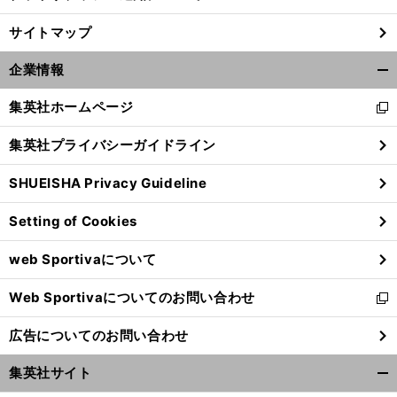
サイトマップ
企業情報
開
く/
集英社ホームページ
新
閉
し
じ
集英社プライバシーガイドライン
い
る
ウ
SHUEISHA Privacy Guideline
ィ
ン
Setting of Cookies
ド
ウ
web Sportivaについて
で
開
Web Sportivaについてのお問い合わせ
く
新
し
広告についてのお問い合わせ
い
ウ
集英社サイト
ィ
開
ン