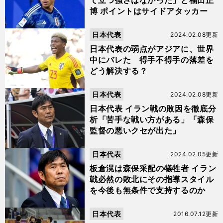
て立つ強さはなかった」と福田正
博 ポイントはサイドアタッカー
日本代表
2024.02.08更新
日本代表の弱点がアジアに、世界
中にバレた 得手不得手の落差を
どう解決する？
日本代表
2024.02.08更新
日本代表 イラン戦の敗因を徹底分
析「苦手な戦い方がある」「森保
監督の悪いクセが出た」
日本代表
2024.02.05更新
板倉滉は森保采配の犠牲者 イラン
戦必然の敗北にその指導スタイル
を今後も無条件で支持するのか
日本代表
2016.07.12更新