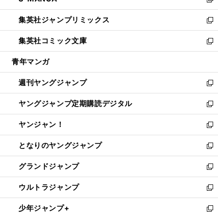
ィ
い
新
開
ウ
ン
ウ
し
集英社ジャンプリミックス
く
で
ド
ィ
い
新
開
ウ
ン
ウ
し
集英社コミック文庫
く
で
ド
ィ
い
新
開
ウ
ン
ウ
し
青年マンガ
く
で
ド
ィ
い
開
ウ
ン
ウ
週刊ヤングジャンプ
く
で
ド
ィ
新
開
ウ
ン
し
ヤングジャンプ定期購読デジタル
く
で
ド
い
新
開
ウ
ウ
し
ヤンジャン！
く
で
ィ
い
新
開
ン
ウ
し
となりのヤングジャンプ
く
ド
ィ
い
新
ウ
ン
ウ
し
グランドジャンプ
で
ド
ィ
い
新
開
ウ
ン
ウ
し
ウルトラジャンプ
く
で
ド
ィ
い
新
開
ウ
ン
ウ
し
少年ジャンプ+
く
で
ド
ィ
い
新