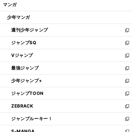
く/
マンガ
ド
閉
ウ
じ
少年マンガ
で
る
開
週刊少年ジャンプ
く
新
し
ジャンプSQ
い
新
ウ
し
Vジャンプ
ィ
い
新
ン
ウ
し
最強ジャンプ
ド
ィ
い
新
ウ
ン
ウ
し
少年ジャンプ+
で
ド
ィ
い
新
開
ウ
ン
ウ
し
ジャンプTOON
く
で
ド
ィ
い
新
開
ウ
ン
ウ
し
ZEBRACK
く
で
ド
ィ
い
新
開
ウ
ン
ウ
し
ジャンプルーキー！
く
で
ド
ィ
い
新
開
ウ
ン
ウ
し
S-MANGA
く
で
ド