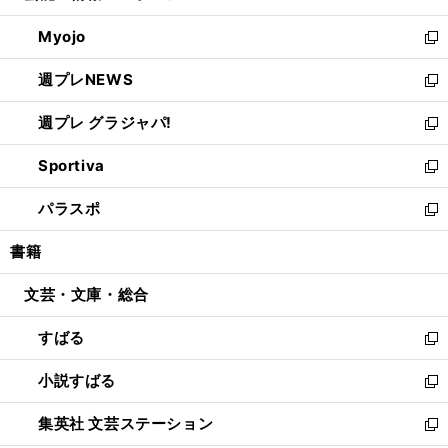
開
ウ
ン
ウ
Myojo
く
で
ド
ィ
新
開
ウ
ン
し
週プレNEWS
く
で
ド
い
新
開
ウ
ウ
し
週プレ グラジャパ!
く
で
ィ
い
新
開
ン
ウ
し
Sportiva
く
ド
ィ
い
新
ウ
ン
ウ
し
パラスポ
で
ド
ィ
い
新
開
ウ
ン
ウ
し
書籍
く
で
ド
ィ
い
開
ウ
ン
ウ
文芸・文庫・総合
く
で
ド
ィ
開
ウ
ン
すばる
く
で
ド
新
開
ウ
し
小説すばる
く
で
い
新
開
ウ
し
集英社 文芸ステーション
く
ィ
い
新
ン