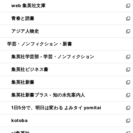
ウ
し
web 集英社文庫
ド
ィ
い
新
ウ
ン
ウ
し
青春と読書
で
ド
ィ
い
新
開
ウ
ン
ウ
し
アジア人物史
く
で
ド
ィ
い
新
開
ウ
ン
ウ
し
学芸・ノンフィクション・新書
く
で
ド
ィ
い
開
ウ
ン
ウ
集英社学芸部 - 学芸・ノンフィクション
く
で
ド
ィ
新
開
ウ
ン
し
集英社ビジネス書
く
で
ド
い
新
開
ウ
ウ
し
集英社新書
く
で
ィ
い
新
開
ン
ウ
し
集英社新書プラス - 知の水先案内人
く
ド
ィ
い
新
ウ
ン
ウ
し
1日5分で、明日は変わる よみタイ yomitai
で
ド
ィ
い
新
開
ウ
ン
ウ
し
kotoba
く
で
ド
ィ
い
新
開
ウ
ン
ウ
し