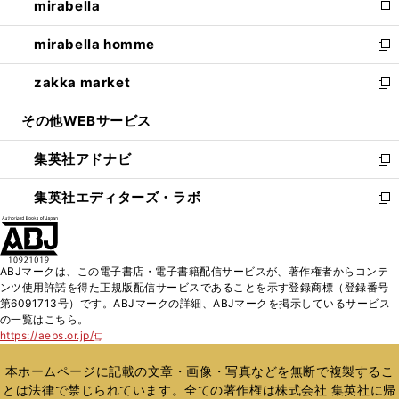
mirabella
く
で
ド
ィ
い
新
開
ウ
ン
ウ
し
mirabella homme
く
で
ド
ィ
い
新
開
ウ
ン
ウ
し
zakka market
く
で
ド
ィ
い
新
開
ウ
ン
ウ
し
その他WEBサービス
く
で
ド
ィ
い
開
ウ
ン
ウ
集英社アドナビ
く
で
ド
ィ
新
開
ウ
ン
し
集英社エディターズ・ラボ
く
で
ド
い
新
開
ウ
ウ
し
く
で
ィ
い
開
ン
ウ
ABJマークは、この電子書店・電子書籍配信サービスが、著作権者からコンテ
く
ド
ィ
ンツ使用許諾を得た正規版配信サービスであることを示す登録商標（登録番号
ウ
ン
第6091713号）です。ABJマークの詳細、ABJマークを掲示しているサービス
で
ド
の一覧はこちら。
開
ウ
https://aebs.or.jp/
新
く
で
し
い
開
本ホームページに記載の文章・画像・写真などを無断で複製するこ
ウ
く
とは法律で禁じられています。全ての著作権は株式会社 集英社に帰
ィ