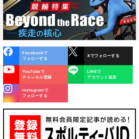
cebo
X
Facebookで
Xでフォローする
ok
フォローする
uTube
LINE
YouTubeで
LINEで
チャンネル登録
アカウント追加
stagra
Instagramで
m
フォローする