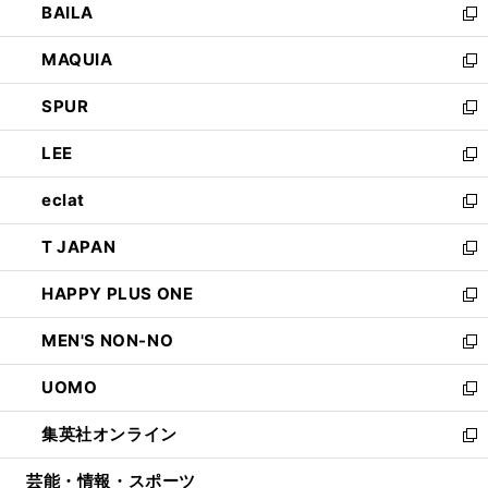
BAILA
く
ィ
い
新
ン
ウ
し
MAQUIA
ド
ィ
い
新
ウ
ン
ウ
し
SPUR
で
ド
ィ
い
新
開
ウ
ン
ウ
し
LEE
く
で
ド
ィ
い
新
開
ウ
ン
ウ
し
eclat
く
で
ド
ィ
い
新
開
ウ
ン
ウ
し
T JAPAN
く
で
ド
ィ
い
新
開
ウ
ン
ウ
し
HAPPY PLUS ONE
く
で
ド
ィ
い
新
開
ウ
ン
ウ
し
MEN'S NON-NO
く
で
ド
ィ
い
新
開
ウ
ン
ウ
し
UOMO
く
で
ド
ィ
い
新
開
ウ
ン
ウ
し
集英社オンライン
く
で
ド
ィ
い
新
開
ウ
ン
ウ
し
芸能・情報・スポーツ
く
で
ド
ィ
い