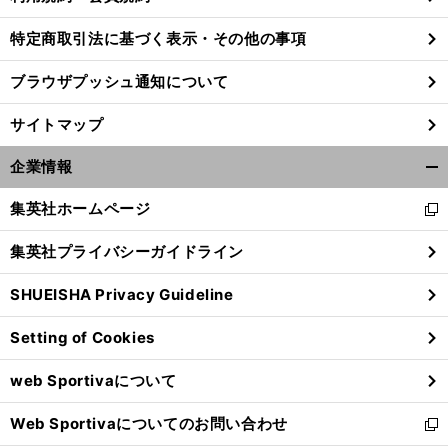
特定商取引法に基づく表示・その他の事項
ブラウザプッシュ通知について
サイトマップ
企業情報
開
く/
集英社ホームページ
新
閉
し
じ
集英社プライバシーガイドライン
い
る
ウ
SHUEISHA Privacy Guideline
ィ
ン
Setting of Cookies
ド
ウ
web Sportivaについて
で
開
Web Sportivaについてのお問い合わせ
く
新