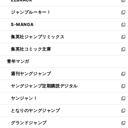
で
ド
ィ
い
新
開
ウ
ン
ウ
し
ジャンプルーキー！
く
で
ド
ィ
い
新
開
ウ
ン
ウ
し
S-MANGA
く
で
ド
ィ
い
新
開
ウ
ン
ウ
し
集英社ジャンプリミックス
く
で
ド
ィ
い
新
開
ウ
ン
ウ
し
集英社コミック文庫
く
で
ド
ィ
い
新
開
ウ
ン
ウ
し
青年マンガ
く
で
ド
ィ
い
開
ウ
ン
ウ
週刊ヤングジャンプ
く
で
ド
ィ
新
開
ウ
ン
し
ヤングジャンプ定期購読デジタル
く
で
ド
い
新
開
ウ
ウ
し
ヤンジャン！
く
で
ィ
い
新
開
ン
ウ
し
となりのヤングジャンプ
く
ド
ィ
い
新
ウ
ン
ウ
し
グランドジャンプ
で
ド
ィ
い
新