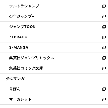
開
ウ
ン
ウ
し
ウルトラジャンプ
く
で
ド
ィ
い
新
開
ウ
ン
ウ
し
少年ジャンプ+
く
で
ド
ィ
い
新
開
ウ
ン
ウ
し
ジャンプTOON
く
で
ド
ィ
い
新
開
ウ
ン
ウ
し
ZEBRACK
く
で
ド
ィ
い
新
開
ウ
ン
ウ
し
S-MANGA
く
で
ド
ィ
い
新
開
ウ
ン
ウ
し
集英社ジャンプリミックス
く
で
ド
ィ
い
新
開
ウ
ン
ウ
し
集英社コミック文庫
く
で
ド
ィ
い
新
開
ウ
ン
ウ
し
少女マンガ
く
で
ド
ィ
い
開
ウ
ン
ウ
りぼん
く
で
ド
ィ
新
開
ウ
ン
し
マーガレット
く
で
ド
い
新
開
ウ
ウ
し