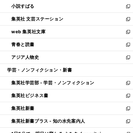
ウ
し
小説すばる
く
で
い
新
開
ウ
し
集英社 文芸ステーション
く
ィ
い
新
ン
ウ
し
web 集英社文庫
ド
ィ
い
新
ウ
ン
ウ
し
青春と読書
で
ド
ィ
い
新
開
ウ
ン
ウ
し
アジア人物史
く
で
ド
ィ
い
新
開
ウ
ン
ウ
し
学芸・ノンフィクション・新書
く
で
ド
ィ
い
開
ウ
ン
ウ
集英社学芸部 - 学芸・ノンフィクション
く
で
ド
ィ
新
開
ウ
ン
し
集英社ビジネス書
く
で
ド
い
新
開
ウ
ウ
し
集英社新書
く
で
ィ
い
新
開
ン
ウ
し
集英社新書プラス - 知の水先案内人
く
ド
ィ
い
新
ウ
ン
ウ
し