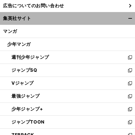
し
広告についてのお問い合わせ
い
ウ
集英社サイト
ィ
開
ン
く/
マンガ
ド
閉
ウ
じ
少年マンガ
で
る
開
週刊少年ジャンプ
く
新
し
ジャンプSQ
い
新
ウ
し
Vジャンプ
ィ
い
新
ン
ウ
し
最強ジャンプ
ド
ィ
い
新
ウ
ン
ウ
し
少年ジャンプ+
で
ド
ィ
い
新
開
ウ
ン
ウ
し
ジャンプTOON
く
で
ド
ィ
い
新
開
ウ
ン
ウ
し
ZEBRACK
く