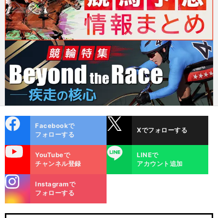
cebo
X
Facebookで
Xでフォローする
ok
フォローする
uTube
LINE
YouTubeで
LINEで
チャンネル登録
アカウント追加
stagra
Instagramで
m
フォローする