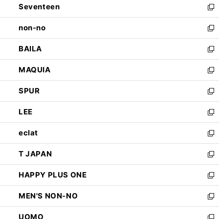
Seventeen
く
で
ド
新
開
ウ
し
non-no
く
で
い
新
開
ウ
し
BAILA
く
ィ
い
新
ン
ウ
し
MAQUIA
ド
ィ
い
新
ウ
ン
ウ
し
SPUR
で
ド
ィ
い
新
開
ウ
ン
ウ
し
LEE
く
で
ド
ィ
い
新
開
ウ
ン
ウ
し
eclat
く
で
ド
ィ
い
新
開
ウ
ン
ウ
し
T JAPAN
く
で
ド
ィ
い
新
開
ウ
ン
ウ
し
HAPPY PLUS ONE
く
で
ド
ィ
い
新
開
ウ
ン
ウ
し
MEN'S NON-NO
く
で
ド
ィ
い
新
開
ウ
ン
ウ
し
UOMO
く
で
ド
ィ
い