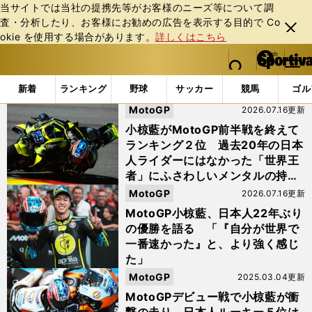
当サイトでは当社の提携先等がお客様のニーズ等について調
査・分析したり、お客様にお勧めの広告を表⽰する⽬的で Co
閉じ
okie を使⽤する場合があります。
詳しくはこちら
る
マイペ
web Sportiva (webスポルティーバ)
検索
メニュ
we
ー
「#アプリリア」の最新ニュース・ 情報
b
ジ
新着
ランキング
野球
サッカー
競馬
ゴル
ス
MotoGP
2026.07.16更新
ポ
ル
小椋藍がMotoGP前半戦を終えて
テ
ランキング２位 過去20年の日本
ィ
人ライダーにはなかった「世界王
ー
者」にふさわしいメンタルの持ち
バ
主
MotoGP
2026.07.16更新
MotoGP小椋藍、日本人22年ぶり
の優勝を語る 「『自分が世界で
一番速かった』と、より強く感じ
た」
MotoGP
2025.03.04更新
MotoGPデビュー戦で小椋藍が衝