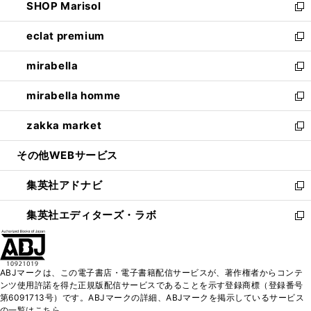
SHOP Marisol
く
で
ド
ィ
い
新
開
ウ
ン
ウ
し
eclat premium
く
で
ド
ィ
い
新
開
ウ
ン
ウ
し
mirabella
く
で
ド
ィ
い
新
開
ウ
ン
ウ
し
mirabella homme
く
で
ド
ィ
い
新
開
ウ
ン
ウ
し
zakka market
く
で
ド
ィ
い
新
開
ウ
ン
ウ
し
その他WEBサービス
く
で
ド
ィ
い
開
ウ
ン
ウ
集英社アドナビ
く
で
ド
ィ
新
開
ウ
ン
し
集英社エディターズ・ラボ
く
で
ド
い
新
開
ウ
ウ
し
く
で
ィ
い
開
ン
ウ
ABJマークは、この電子書店・電子書籍配信サービスが、著作権者からコンテ
く
ド
ィ
ンツ使用許諾を得た正規版配信サービスであることを示す登録商標（登録番号
ウ
ン
第6091713号）です。ABJマークの詳細、ABJマークを掲示しているサービス
で
ド
の一覧はこちら。