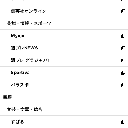
新
開
ウ
ン
ウ
し
集英社オンライン
く
で
ド
ィ
い
新
開
ウ
ン
ウ
し
芸能・情報・スポーツ
く
で
ド
ィ
い
開
ウ
ン
ウ
Myojo
く
で
ド
ィ
新
開
ウ
ン
し
週プレNEWS
く
で
ド
い
新
開
ウ
ウ
し
週プレ グラジャパ!
く
で
ィ
い
新
開
ン
ウ
し
Sportiva
く
ド
ィ
い
新
ウ
ン
ウ
し
パラスポ
で
ド
ィ
い
新
開
ウ
ン
ウ
し
書籍
く
で
ド
ィ
い
開
ウ
ン
ウ
文芸・文庫・総合
く
で
ド
ィ
開
ウ
ン
すばる
く
で
ド
新
開