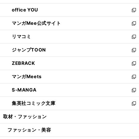
開
ウ
ウ
し
office YOU
く
で
ィ
い
新
開
ン
ウ
し
マンガMee公式サイト
く
ド
ィ
い
新
ウ
ン
ウ
し
リマコミ
で
ド
ィ
い
新
開
ウ
ン
ウ
し
ジャンプTOON
く
で
ド
ィ
い
新
開
ウ
ン
ウ
し
ZEBRACK
く
で
ド
ィ
い
新
開
ウ
ン
ウ
し
マンガMeets
く
で
ド
ィ
い
新
開
ウ
ン
ウ
し
S-MANGA
く
で
ド
ィ
い
新
開
ウ
ン
ウ
し
集英社コミック文庫
く
で
ド
ィ
い
新
開
ウ
ン
ウ
し
取材・ファッション
く
で
ド
ィ
い
開
ウ
ン
ウ
ファッション・美容
く
で
ド
ィ
開
ウ
ン