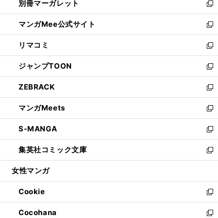
別冊マーガレット
く
で
ィ
い
新
開
ン
ウ
し
マンガMee公式サイト
く
ド
ィ
い
新
ウ
ン
ウ
し
リマコミ
で
ド
ィ
い
新
開
ウ
ン
ウ
し
ジャンプTOON
く
で
ド
ィ
い
新
開
ウ
ン
ウ
し
ZEBRACK
く
で
ド
ィ
い
新
開
ウ
ン
ウ
し
マンガMeets
く
で
ド
ィ
い
新
開
ウ
ン
ウ
し
S-MANGA
く
で
ド
ィ
い
新
開
ウ
ン
ウ
し
集英社コミック文庫
く
で
ド
ィ
い
新
開
ウ
ン
ウ
し
女性マンガ
く
で
ド
ィ
い
開
ウ
ン
ウ
Cookie
く
で
ド
ィ
新
開
ウ
ン
し
Cocohana
く
で
ド
い
新