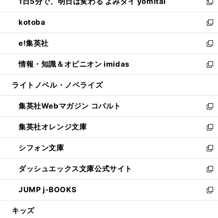
1日5分で、明日は変わる よみタイ yomitai
で
ド
ィ
い
新
開
ウ
ン
ウ
し
kotoba
く
で
ド
ィ
い
新
開
ウ
ン
ウ
し
e!集英社
く
で
ド
ィ
い
新
開
ウ
ン
ウ
し
情報・知識＆オピニオン imidas
く
で
ド
ィ
い
新
開
ウ
ン
ウ
し
ライトノベル・ノベライズ
く
で
ド
ィ
い
開
ウ
ン
ウ
集英社Webマガジン コバルト
く
で
ド
ィ
新
開
ウ
ン
し
集英社オレンジ文庫
く
で
ド
い
新
開
ウ
ウ
し
シフォン文庫
く
で
ィ
い
新
開
ン
ウ
し
ダッシュエックス文庫公式サイト
く
ド
ィ
い
新
ウ
ン
ウ
し
JUMP j-BOOKS
で
ド
ィ
い
新
開
ウ
ン
ウ
し
キッズ
く
で
ド
ィ
い