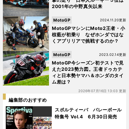
撃の走り 日本人ルーキー５位は
2001年の中野真矢以来
MotoGP
2024.11.20更新
MotoGPマシンにMoto2王者・小
椋藍が初乗り なぜホンダではな
くアプリリアで挑戦するのか？
MotoGP
2023.02.14更新
MotoGP今シーズン初テストで見
えた2023勢力図。王者ドゥカテ
ィと日本勢ヤマハ＆ホンダのタイ
ム差は？
2026年07月16日 13:03 更新
編集部のおすすめ
スポルティーバ バレーボール
特集号 Vol.4 6月30日発売