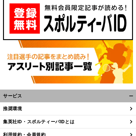
サービス
開
く/
推奨環境
閉
じ
集英社ID・スポルティーバIDとは
る
利用規約・会員規約