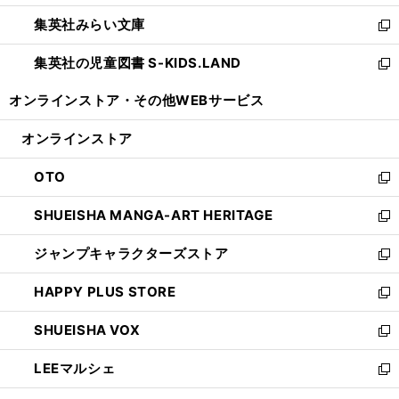
開
ウ
ン
ウ
集英社みらい文庫
く
で
ド
ィ
新
開
ウ
ン
し
集英社の児童図書 S-KIDS.LAND
く
で
ド
い
新
開
ウ
ウ
し
オンラインストア・
その他WEBサービス
く
で
ィ
い
開
ン
ウ
オンラインストア
く
ド
ィ
ウ
ン
OTO
で
ド
新
開
ウ
し
SHUEISHA MANGA-ART HERITAGE
く
で
い
新
開
ウ
し
ジャンプキャラクターズストア
く
ィ
い
新
ン
ウ
し
HAPPY PLUS STORE
ド
ィ
い
新
ウ
ン
ウ
し
SHUEISHA VOX
で
ド
ィ
い
新
開
ウ
ン
ウ
し
LEEマルシェ
く
で
ド
ィ
い
新
開
ウ
ン
ウ
し