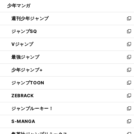
じ
少年マンガ
で
る
開
週刊少年ジャンプ
く
新
し
ジャンプSQ
い
新
ウ
し
Vジャンプ
ィ
い
新
ン
ウ
し
最強ジャンプ
ド
ィ
い
新
ウ
ン
ウ
し
少年ジャンプ+
で
ド
ィ
い
新
開
ウ
ン
ウ
し
ジャンプTOON
く
で
ド
ィ
い
新
開
ウ
ン
ウ
し
ZEBRACK
く
で
ド
ィ
い
新
開
ウ
ン
ウ
し
ジャンプルーキー！
く
で
ド
ィ
い
新
開
ウ
ン
ウ
し
S-MANGA
く
で
ド
ィ
い
新
開
ウ
ン
ウ
し
く