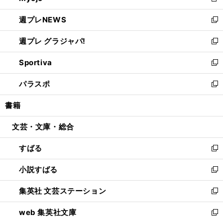
新
開
ウ
ン
し
週プレNEWS
く
で
ド
い
新
開
ウ
ウ
し
週プレ グラジャパ!
く
で
ィ
い
新
開
ン
ウ
し
Sportiva
く
ド
ィ
い
新
ウ
ン
ウ
し
パラスポ
で
ド
ィ
い
新
開
ウ
ン
ウ
し
書籍
く
で
ド
ィ
い
開
ウ
ン
ウ
文芸・文庫・総合
く
で
ド
ィ
開
ウ
ン
すばる
く
で
ド
新
開
ウ
し
小説すばる
く
で
い
新
開
ウ
し
集英社 文芸ステーション
く
ィ
い
新
ン
ウ
し
web 集英社文庫
ド
ィ
い
新