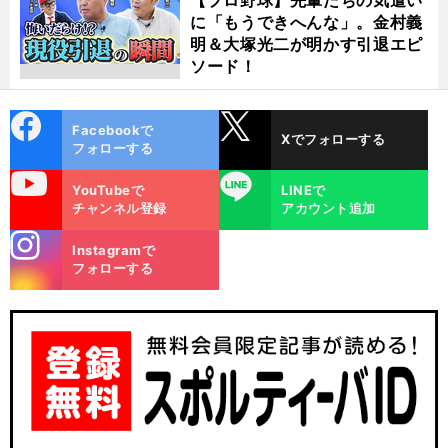
に「もうできへんな」。金村義
明＆大塚光二が明かす引退エピ
ソード！
cebo
X
Facebookで
Xでフォローする
ok
フォローする
uTube
LINE
YouTubeで
LINEで
チャンネル登録
アカウント追加
stagra
Instagramで
m
フォローする