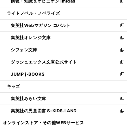
情報・知識＆オピニオン imidas
く
で
ド
ィ
い
新
開
ウ
ン
ウ
し
ライトノベル・ノベライズ
く
で
ド
ィ
い
開
ウ
ン
ウ
集英社Webマガジン コバルト
く
で
ド
ィ
新
開
ウ
ン
し
集英社オレンジ文庫
く
で
ド
い
新
開
ウ
ウ
し
シフォン文庫
く
で
ィ
い
新
開
ン
ウ
し
ダッシュエックス文庫公式サイト
く
ド
ィ
い
新
ウ
ン
ウ
し
JUMP j-BOOKS
で
ド
ィ
い
新
開
ウ
ン
ウ
し
キッズ
く
で
ド
ィ
い
開
ウ
ン
ウ
集英社みらい文庫
く
で
ド
ィ
新
開
ウ
ン
し
集英社の児童図書 S-KIDS.LAND
く
で
ド
い
新
開
ウ
ウ
し
オンラインストア・
その他WEBサービス
く
で
ィ
い