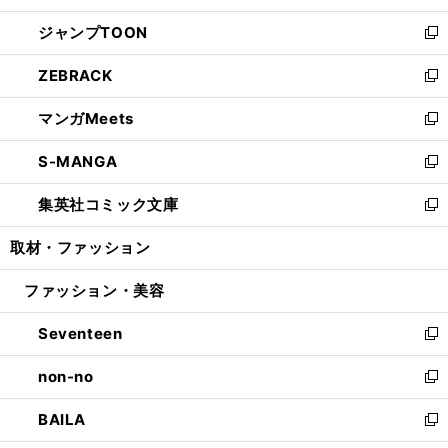
開
ウ
ン
ウ
し
ジャンプTOON
く
で
ド
ィ
い
新
開
ウ
ン
ウ
し
ZEBRACK
く
で
ド
ィ
い
新
開
ウ
ン
ウ
し
マンガMeets
く
で
ド
ィ
い
新
開
ウ
ン
ウ
し
S-MANGA
く
で
ド
ィ
い
新
開
ウ
ン
ウ
し
集英社コミック文庫
く
で
ド
ィ
い
新
開
ウ
ン
ウ
し
取材・ファッション
く
で
ド
ィ
い
開
ウ
ン
ウ
ファッション・美容
く
で
ド
ィ
開
ウ
ン
Seventeen
く
で
ド
新
開
ウ
し
non-no
く
で
い
新
開
ウ
し
BAILA
く
ィ
い
新
ン
ウ
し