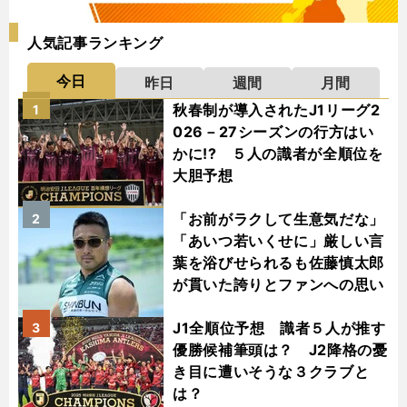
人気記事ランキング
今日
昨日
週間
月間
秋春制が導入されたJ1リーグ2
1
026－27シーズンの行方はい
かに!? ５人の識者が全順位を
大胆予想
「お前がラクして生意気だな」
2
「あいつ若いくせに」厳しい言
葉を浴びせられるも佐藤慎太郎
が貫いた誇りとファンへの思い
J1全順位予想 識者５人が推す
3
優勝候補筆頭は？ J2降格の憂
き目に遭いそうな３クラブと
は？