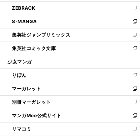
開
ウ
ン
ウ
し
ZEBRACK
く
で
ド
ィ
い
新
開
ウ
ン
ウ
し
S-MANGA
く
で
ド
ィ
い
新
開
ウ
ン
ウ
し
集英社ジャンプリミックス
く
で
ド
ィ
い
新
開
ウ
ン
ウ
し
集英社コミック文庫
く
で
ド
ィ
い
新
開
ウ
ン
ウ
し
少女マンガ
く
で
ド
ィ
い
開
ウ
ン
ウ
りぼん
く
で
ド
ィ
新
開
ウ
ン
し
マーガレット
く
で
ド
い
新
開
ウ
ウ
し
別冊マーガレット
く
で
ィ
い
新
開
ン
ウ
し
マンガMee公式サイト
く
ド
ィ
い
新
ウ
ン
ウ
し
リマコミ
で
ド
ィ
い
新
開
ウ
ン
ウ
し