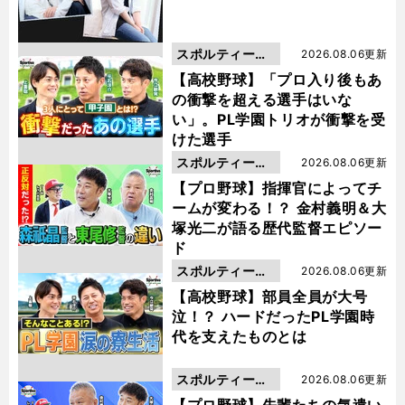
スポルティーバ
2026.08.06更新
動画
【高校野球】「プロ入り後もあ
の衝撃を超える選手はいな
い」。PL学園トリオが衝撃を受
けた選手
スポルティーバ
2026.08.06更新
動画
【プロ野球】指揮官によってチ
ームが変わる！？ 金村義明＆大
塚光二が語る歴代監督エピソー
ド
スポルティーバ
2026.08.06更新
動画
【高校野球】部員全員が大号
泣！？ ハードだったPL学園時
代を支えたものとは
スポルティーバ
2026.08.06更新
動画
【プロ野球】先輩たちの気遣い