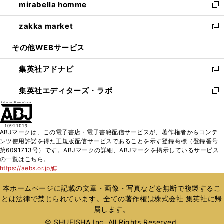
mirabella homme
く
で
ド
ィ
い
新
開
ウ
ン
ウ
し
zakka market
く
で
ド
ィ
い
新
開
ウ
ン
ウ
し
その他WEBサービス
く
で
ド
ィ
い
開
ウ
ン
ウ
集英社アドナビ
く
で
ド
ィ
新
開
ウ
ン
し
集英社エディターズ・ラボ
く
で
ド
い
新
開
ウ
ウ
し
く
で
ィ
い
開
ン
ウ
ABJマークは、この電子書店・電子書籍配信サービスが、著作権者からコンテ
く
ド
ィ
ンツ使用許諾を得た正規版配信サービスであることを示す登録商標（登録番号
ウ
ン
第6091713号）です。ABJマークの詳細、ABJマークを掲示しているサービス
で
ド
の一覧はこちら。
開
ウ
https://aebs.or.jp/
新
く
で
し
い
開
本ホームページに記載の文章・画像・写真などを無断で複製するこ
ウ
く
とは法律で禁じられています。全ての著作権は株式会社 集英社に帰
ィ
属します。
ン
ド
© SHUEISHA Inc. All Rights Reserved.