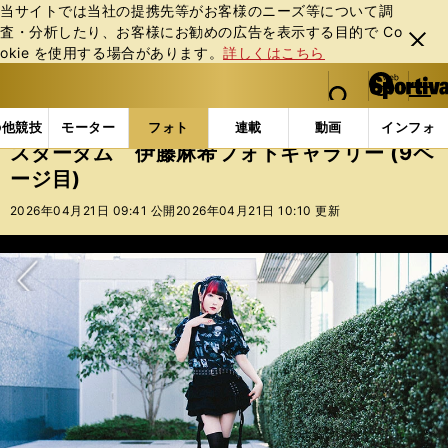
当サイトでは当社の提携先等がお客様のニーズ等について調
査・分析したり、お客様にお勧めの広告を表⽰する⽬的で Co
閉じ
okie を使⽤する場合があります。
詳しくはこちら
る
マイペ
web Sportiva (webスポルティーバ)
検索
メニュ
we
ー
フォトギャラリー
スターダム 伊藤麻希フォトギャラリー
b
ジ
の他競技
モーター
フォト
連載
動画
インフォ
ス
スターダム 伊藤麻希フォトギャラリー (9ペ
ポ
ージ目)
ル
テ
2026年04月21日 09:41 公開
2026年04月21日 10:10 更新
ィ
ー
バ
次へ