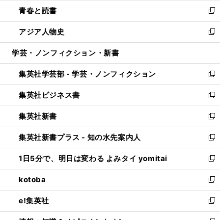
ウ
ン
ウ
し
青春と読書
で
ド
ィ
い
新
開
ウ
ン
ウ
し
アジア人物史
く
で
ド
ィ
い
新
開
ウ
ン
ウ
し
学芸・ノンフィクション・新書
く
で
ド
ィ
い
開
ウ
ン
ウ
集英社学芸部 - 学芸・ノンフィクション
く
で
ド
ィ
新
開
ウ
ン
し
集英社ビジネス書
く
で
ド
い
新
開
ウ
ウ
し
集英社新書
く
で
ィ
い
新
開
ン
ウ
し
集英社新書プラス - 知の水先案内人
く
ド
ィ
い
新
ウ
ン
ウ
し
1日5分で、明日は変わる よみタイ yomitai
で
ド
ィ
い
新
開
ウ
ン
ウ
し
kotoba
く
で
ド
ィ
い
新
開
ウ
ン
ウ
し
e!集英社
く
で
ド
ィ
い
新
開
ウ
ン
ウ
し