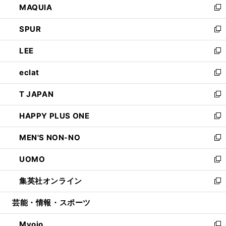
MAQUIA
ド
ィ
い
新
ウ
ン
ウ
し
SPUR
で
ド
ィ
い
新
開
ウ
ン
ウ
し
LEE
く
で
ド
ィ
い
新
開
ウ
ン
ウ
し
eclat
く
で
ド
ィ
い
新
開
ウ
ン
ウ
し
T JAPAN
く
で
ド
ィ
い
新
開
ウ
ン
ウ
し
HAPPY PLUS ONE
く
で
ド
ィ
い
新
開
ウ
ン
ウ
し
MEN'S NON-NO
く
で
ド
ィ
い
新
開
ウ
ン
ウ
し
UOMO
く
で
ド
ィ
い
新
開
ウ
ン
ウ
し
集英社オンライン
く
で
ド
ィ
い
新
開
ウ
ン
ウ
し
芸能・情報・スポーツ
く
で
ド
ィ
い
開
ウ
ン
ウ
Myojo
く
で
ド
ィ