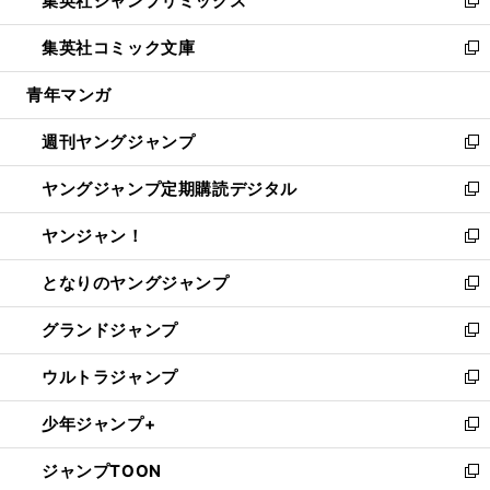
集英社ジャンプリミックス
で
ド
ィ
い
新
開
ウ
ン
ウ
し
集英社コミック文庫
く
で
ド
ィ
い
新
開
ウ
ン
ウ
し
青年マンガ
く
で
ド
ィ
い
開
ウ
ン
ウ
週刊ヤングジャンプ
く
で
ド
ィ
新
開
ウ
ン
し
ヤングジャンプ定期購読デジタル
く
で
ド
い
新
開
ウ
ウ
し
ヤンジャン！
く
で
ィ
い
新
開
ン
ウ
し
となりのヤングジャンプ
く
ド
ィ
い
新
ウ
ン
ウ
し
グランドジャンプ
で
ド
ィ
い
新
開
ウ
ン
ウ
し
ウルトラジャンプ
く
で
ド
ィ
い
新
開
ウ
ン
ウ
し
少年ジャンプ+
く
で
ド
ィ
い
新
開
ウ
ン
ウ
し
ジャンプTOON
く
で
ド
ィ
い
新