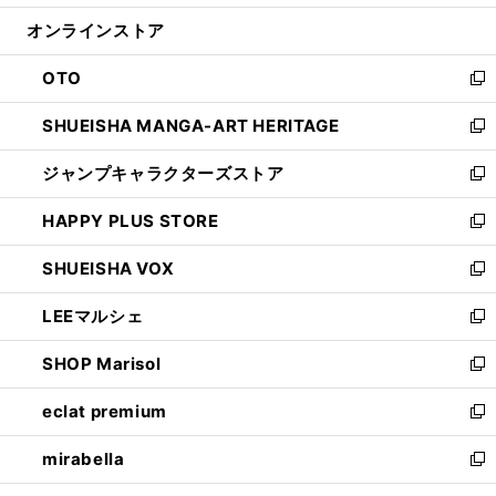
開
ン
ウ
オンラインストア
く
ド
ィ
ウ
ン
OTO
で
ド
新
開
ウ
し
SHUEISHA MANGA-ART HERITAGE
く
で
い
新
開
ウ
し
ジャンプキャラクターズストア
く
ィ
い
新
ン
ウ
し
HAPPY PLUS STORE
ド
ィ
い
新
ウ
ン
ウ
し
SHUEISHA VOX
で
ド
ィ
い
新
開
ウ
ン
ウ
し
LEEマルシェ
く
で
ド
ィ
い
新
開
ウ
ン
ウ
し
SHOP Marisol
く
で
ド
ィ
い
新
開
ウ
ン
ウ
し
eclat premium
く
で
ド
ィ
い
新
開
ウ
ン
ウ
し
mirabella
く
で
ド
ィ
い
新
開
ウ
ン
ウ
し