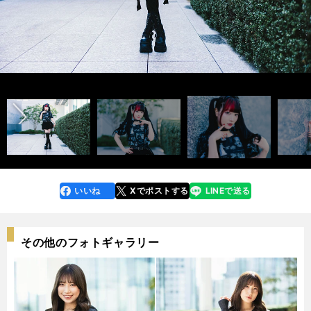
前へ
いいね
Xでポストする
LINEで送る
line
faceboo
x
k
その他のフォトギャラリー