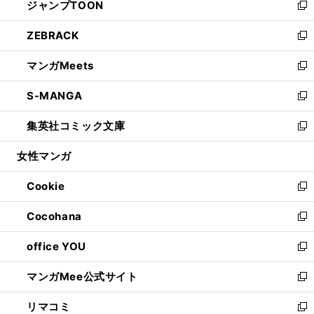
ジャンプTOON
く
で
ド
ィ
い
新
開
ウ
ン
ウ
し
ZEBRACK
く
で
ド
ィ
い
新
開
ウ
ン
ウ
し
マンガMeets
く
で
ド
ィ
い
新
開
ウ
ン
ウ
し
S-MANGA
く
で
ド
ィ
い
新
開
ウ
ン
ウ
し
集英社コミック文庫
く
で
ド
ィ
い
新
開
ウ
ン
ウ
し
女性マンガ
く
で
ド
ィ
い
開
ウ
ン
ウ
Cookie
く
で
ド
ィ
新
開
ウ
ン
し
Cocohana
く
で
ド
い
新
開
ウ
ウ
し
office YOU
く
で
ィ
い
新
開
ン
ウ
し
マンガMee公式サイト
く
ド
ィ
い
新
ウ
ン
ウ
し
リマコミ
で
ド
ィ
い
新