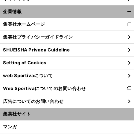
企業情報
開
く/
集英社ホームページ
新
閉
し
じ
集英社プライバシーガイドライン
い
る
ウ
SHUEISHA Privacy Guideline
ィ
ン
Setting of Cookies
ド
ウ
web Sportivaについて
で
開
Web Sportivaについてのお問い合わせ
く
新
し
広告についてのお問い合わせ
い
ウ
集英社サイト
ィ
開
ン
く/
マンガ
ド
閉
ウ