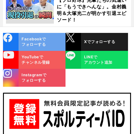
に「もうできへんな」。金村義
明＆大塚光二が明かす引退エピ
ソード！
cebo
X
Facebookで
Xでフォローする
ok
フォローする
uTube
LINE
YouTubeで
LINEで
チャンネル登録
アカウント追加
stagra
Instagramで
m
フォローする