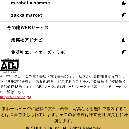
mirabella homme
く
で
ド
ィ
い
新
開
ウ
ン
ウ
し
zakka market
く
で
ド
ィ
い
新
開
ウ
ン
ウ
し
その他WEBサービス
く
で
ド
ィ
い
開
ウ
ン
ウ
集英社アドナビ
く
で
ド
ィ
新
開
ウ
ン
し
集英社エディターズ・ラボ
く
で
ド
い
新
開
ウ
ウ
し
く
で
ィ
い
開
ン
ウ
ABJマークは、この電子書店・電子書籍配信サービスが、著作権者からコンテ
く
ド
ィ
ンツ使用許諾を得た正規版配信サービスであることを示す登録商標（登録番号
ウ
ン
第6091713号）です。ABJマークの詳細、ABJマークを掲示しているサービス
で
ド
の一覧はこちら。
開
ウ
https://aebs.or.jp/
新
く
で
し
い
開
本ホームページに記載の文章・画像・写真などを無断で複製するこ
ウ
く
とは法律で禁じられています。全ての著作権は株式会社 集英社に帰
ィ
属します。
ン
ド
© SHUEISHA Inc. All Rights Reserved.