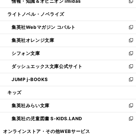
情報・知識＆オピニオン imidas
く
で
ド
ィ
い
新
開
ウ
ン
ウ
し
ライトノベル・ノベライズ
く
で
ド
ィ
い
開
ウ
ン
ウ
集英社Webマガジン コバルト
く
で
ド
ィ
新
開
ウ
ン
し
集英社オレンジ文庫
く
で
ド
い
新
開
ウ
ウ
し
シフォン文庫
く
で
ィ
い
新
開
ン
ウ
し
ダッシュエックス文庫公式サイト
く
ド
ィ
い
新
ウ
ン
ウ
し
JUMP j-BOOKS
で
ド
ィ
い
新
開
ウ
ン
ウ
し
キッズ
く
で
ド
ィ
い
開
ウ
ン
ウ
集英社みらい文庫
く
で
ド
ィ
新
開
ウ
ン
し
集英社の児童図書 S-KIDS.LAND
く
で
ド
い
新
開
ウ
ウ
し
オンラインストア・
その他WEBサービス
く
で
ィ
い