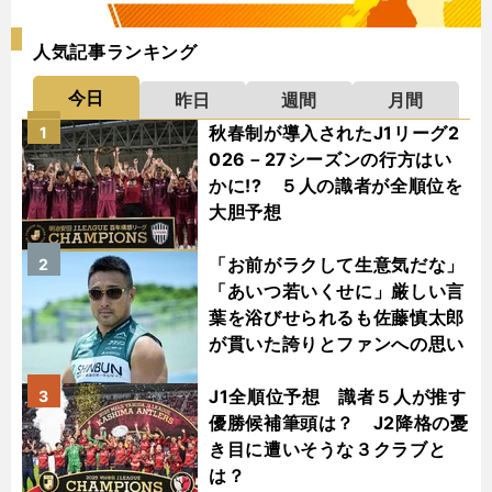
人気記事ランキング
今日
昨日
週間
月間
秋春制が導入されたJ1リーグ2
1
026－27シーズンの行方はい
かに!? ５人の識者が全順位を
大胆予想
「お前がラクして生意気だな」
2
「あいつ若いくせに」厳しい言
葉を浴びせられるも佐藤慎太郎
が貫いた誇りとファンへの思い
J1全順位予想 識者５人が推す
3
優勝候補筆頭は？ J2降格の憂
き目に遭いそうな３クラブと
は？