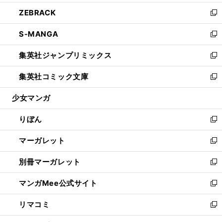
開
ウ
ン
ウ
し
ZEBRACK
く
で
ド
ィ
い
新
開
ウ
ン
ウ
し
S-MANGA
く
で
ド
ィ
い
新
開
ウ
ン
ウ
し
集英社ジャンプリミックス
く
で
ド
ィ
い
新
開
ウ
ン
ウ
し
集英社コミック文庫
く
で
ド
ィ
い
新
開
ウ
ン
ウ
し
少女マンガ
く
で
ド
ィ
い
開
ウ
ン
ウ
りぼん
く
で
ド
ィ
新
開
ウ
ン
し
マーガレット
く
で
ド
い
新
開
ウ
ウ
し
別冊マーガレット
く
で
ィ
い
新
開
ン
ウ
し
マンガMee公式サイト
く
ド
ィ
い
新
ウ
ン
ウ
し
リマコミ
で
ド
ィ
い
新
開
ウ
ン
ウ
し