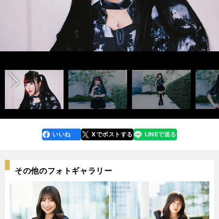
前へ
いいね
Xでポストする
LINEで送る
line
faceboo
x
k
その他のフォトギャラリー