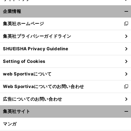
企業情報
開
く/
集英社ホームページ
新
閉
し
じ
集英社プライバシーガイドライン
い
る
ウ
SHUEISHA Privacy Guideline
ィ
ン
Setting of Cookies
ド
ウ
web Sportivaについて
で
開
Web Sportivaについてのお問い合わせ
く
新
し
広告についてのお問い合わせ
い
ウ
集英社サイト
ィ
開
ン
く/
マンガ
ド
閉
ウ