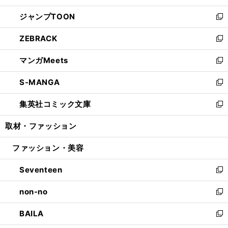
開
ウ
ン
ウ
し
ジャンプTOON
く
で
ド
ィ
い
新
開
ウ
ン
ウ
し
ZEBRACK
く
で
ド
ィ
い
新
開
ウ
ン
ウ
し
マンガMeets
く
で
ド
ィ
い
新
開
ウ
ン
ウ
し
S-MANGA
く
で
ド
ィ
い
新
開
ウ
ン
ウ
し
集英社コミック文庫
く
で
ド
ィ
い
新
開
ウ
ン
ウ
し
取材・ファッション
く
で
ド
ィ
い
開
ウ
ン
ウ
ファッション・美容
く
で
ド
ィ
開
ウ
ン
Seventeen
く
で
ド
新
開
ウ
し
non-no
く
で
い
新
開
ウ
し
BAILA
く
ィ
い
新
ン
ウ
し