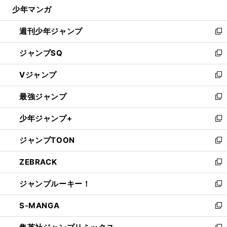
じ
少年マンガ
で
る
開
週刊少年ジャンプ
く
新
し
ジャンプSQ
い
新
ウ
し
Vジャンプ
ィ
い
新
ン
ウ
し
最強ジャンプ
ド
ィ
い
新
ウ
ン
ウ
し
少年ジャンプ+
で
ド
ィ
い
新
開
ウ
ン
ウ
し
ジャンプTOON
く
で
ド
ィ
い
新
開
ウ
ン
ウ
し
ZEBRACK
く
で
ド
ィ
い
新
開
ウ
ン
ウ
し
ジャンプルーキー！
く
で
ド
ィ
い
新
開
ウ
ン
ウ
し
S-MANGA
く
で
ド
ィ
い
新
開
ウ
ン
ウ
し
く