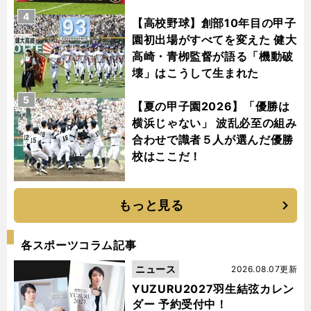
4
【高校野球】創部10年目の甲子
園初出場がすべてを変えた 健大
高崎・青栁監督が語る「機動破
壊」はこうして生まれた
5
【夏の甲子園2026】「優勝は
横浜じゃない」 波乱必至の組み
合わせで識者５人が選んだ優勝
校はここだ！
もっと見る
各スポーツコラム記事
ニュース
2026.08.07更新
YUZURU2027羽生結弦カレン
ダー 予約受付中！