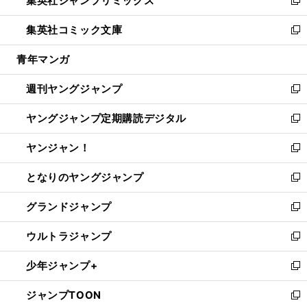
集英社ジャンプリミックス
で
ド
ィ
い
新
開
ウ
ン
ウ
し
集英社コミック文庫
く
で
ド
ィ
い
新
開
ウ
ン
ウ
し
青年マンガ
く
で
ド
ィ
い
開
ウ
ン
ウ
週刊ヤングジャンプ
く
で
ド
ィ
新
開
ウ
ン
し
ヤングジャンプ定期購読デジタル
く
で
ド
い
新
開
ウ
ウ
し
ヤンジャン！
く
で
ィ
い
新
開
ン
ウ
し
となりのヤングジャンプ
く
ド
ィ
い
新
ウ
ン
ウ
し
グランドジャンプ
で
ド
ィ
い
新
開
ウ
ン
ウ
し
ウルトラジャンプ
く
で
ド
ィ
い
新
開
ウ
ン
ウ
し
少年ジャンプ+
く
で
ド
ィ
い
新
開
ウ
ン
ウ
し
ジャンプTOON
く
で
ド
ィ
い
新