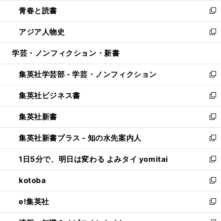
ウ
ン
ウ
し
青春と読書
で
ド
ィ
い
新
開
ウ
ン
ウ
し
アジア人物史
く
で
ド
ィ
い
新
開
ウ
ン
ウ
し
学芸・ノンフィクション・新書
く
で
ド
ィ
い
開
ウ
ン
ウ
集英社学芸部 - 学芸・ノンフィクション
く
で
ド
ィ
新
開
ウ
ン
し
集英社ビジネス書
く
で
ド
い
新
開
ウ
ウ
し
集英社新書
く
で
ィ
い
新
開
ン
ウ
し
集英社新書プラス - 知の水先案内人
く
ド
ィ
い
新
ウ
ン
ウ
し
1日5分で、明日は変わる よみタイ yomitai
で
ド
ィ
い
新
開
ウ
ン
ウ
し
kotoba
く
で
ド
ィ
い
新
開
ウ
ン
ウ
し
e!集英社
く
で
ド
ィ
い
新
開
ウ
ン
ウ
し