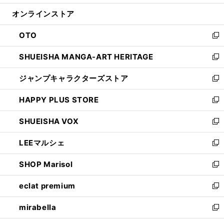
開
ン
ウ
オンラインストア
く
ド
ィ
ウ
ン
OTO
で
ド
新
開
ウ
し
SHUEISHA MANGA-ART HERITAGE
く
で
い
新
開
ウ
し
ジャンプキャラクターズストア
く
ィ
い
新
ン
ウ
し
HAPPY PLUS STORE
ド
ィ
い
新
ウ
ン
ウ
し
SHUEISHA VOX
で
ド
ィ
い
新
開
ウ
ン
ウ
し
LEEマルシェ
く
で
ド
ィ
い
新
開
ウ
ン
ウ
し
SHOP Marisol
く
で
ド
ィ
い
新
開
ウ
ン
ウ
し
eclat premium
く
で
ド
ィ
い
新
開
ウ
ン
ウ
し
mirabella
く
で
ド
ィ
い
新
開
ウ
ン
ウ
し