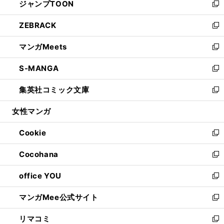
ジャンプTOON
く
で
ド
ィ
い
新
開
ウ
ン
ウ
し
ZEBRACK
く
で
ド
ィ
い
新
開
ウ
ン
ウ
し
マンガMeets
く
で
ド
ィ
い
新
開
ウ
ン
ウ
し
S-MANGA
く
で
ド
ィ
い
新
開
ウ
ン
ウ
し
集英社コミック文庫
く
で
ド
ィ
い
新
開
ウ
ン
ウ
し
女性マンガ
く
で
ド
ィ
い
開
ウ
ン
ウ
Cookie
く
で
ド
ィ
新
開
ウ
ン
し
Cocohana
く
で
ド
い
新
開
ウ
ウ
し
office YOU
く
で
ィ
い
新
開
ン
ウ
し
マンガMee公式サイト
く
ド
ィ
い
新
ウ
ン
ウ
し
リマコミ
で
ド
ィ
い
新