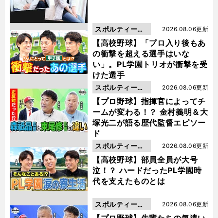
スポルティーバ
2026.08.06更新
動画
【高校野球】「プロ入り後もあ
の衝撃を超える選手はいな
い」。PL学園トリオが衝撃を受
けた選手
スポルティーバ
2026.08.06更新
動画
【プロ野球】指揮官によってチ
ームが変わる！？ 金村義明＆大
塚光二が語る歴代監督エピソー
ド
スポルティーバ
2026.08.06更新
動画
【高校野球】部員全員が大号
泣！？ ハードだったPL学園時
代を支えたものとは
スポルティーバ
2026.08.06更新
動画
【プロ野球】先輩たちの気遣い