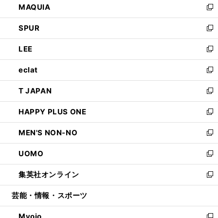
MAQUIA
ド
ィ
い
新
ウ
ン
ウ
し
SPUR
で
ド
ィ
い
新
開
ウ
ン
ウ
し
LEE
く
で
ド
ィ
い
新
開
ウ
ン
ウ
し
eclat
く
で
ド
ィ
い
新
開
ウ
ン
ウ
し
T JAPAN
く
で
ド
ィ
い
新
開
ウ
ン
ウ
し
HAPPY PLUS ONE
く
で
ド
ィ
い
新
開
ウ
ン
ウ
し
MEN'S NON-NO
く
で
ド
ィ
い
新
開
ウ
ン
ウ
し
UOMO
く
で
ド
ィ
い
新
開
ウ
ン
ウ
し
集英社オンライン
く
で
ド
ィ
い
新
開
ウ
ン
ウ
し
芸能・情報・スポーツ
く
で
ド
ィ
い
開
ウ
ン
ウ
Myojo
く
で
ド
ィ