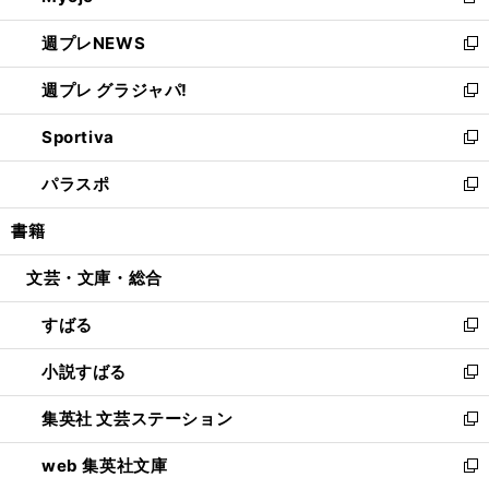
新
開
ウ
ン
し
週プレNEWS
く
で
ド
い
新
開
ウ
ウ
し
週プレ グラジャパ!
く
で
ィ
い
新
開
ン
ウ
し
Sportiva
く
ド
ィ
い
新
ウ
ン
ウ
し
パラスポ
で
ド
ィ
い
新
開
ウ
ン
ウ
し
書籍
く
で
ド
ィ
い
開
ウ
ン
ウ
文芸・文庫・総合
く
で
ド
ィ
開
ウ
ン
すばる
く
で
ド
新
開
ウ
し
小説すばる
く
で
い
新
開
ウ
し
集英社 文芸ステーション
く
ィ
い
新
ン
ウ
し
web 集英社文庫
ド
ィ
い
新