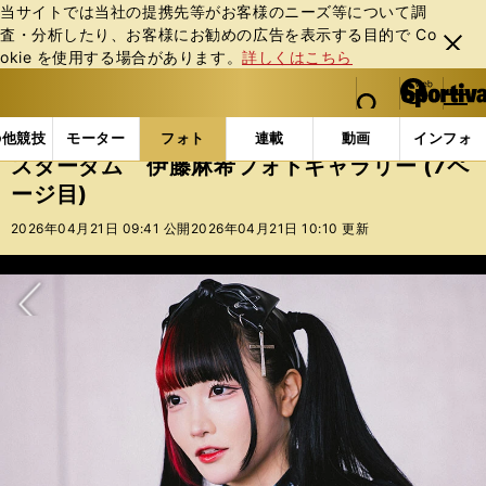
当サイトでは当社の提携先等がお客様のニーズ等について調
査・分析したり、お客様にお勧めの広告を表⽰する⽬的で Co
閉じ
okie を使⽤する場合があります。
詳しくはこちら
る
マイペ
web Sportiva (webスポルティーバ)
検索
メニュ
we
ー
フォトギャラリー
スターダム 伊藤麻希フォトギャラリー
b
ジ
の他競技
モーター
フォト
連載
動画
インフォ
ス
スターダム 伊藤麻希フォトギャラリー (7ペ
ポ
ージ目)
ル
テ
2026年04月21日 09:41 公開
2026年04月21日 10:10 更新
ィ
ー
バ
次へ