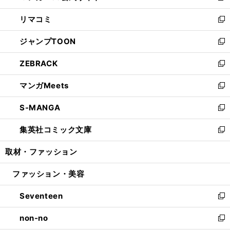
ウ
ン
ウ
し
リマコミ
で
ド
ィ
い
新
開
ウ
ン
ウ
し
ジャンプTOON
く
で
ド
ィ
い
新
開
ウ
ン
ウ
し
ZEBRACK
く
で
ド
ィ
い
新
開
ウ
ン
ウ
し
マンガMeets
く
で
ド
ィ
い
新
開
ウ
ン
ウ
し
S-MANGA
く
で
ド
ィ
い
新
開
ウ
ン
ウ
し
集英社コミック文庫
く
で
ド
ィ
い
新
開
ウ
ン
ウ
し
取材・ファッション
く
で
ド
ィ
い
開
ウ
ン
ウ
ファッション・美容
く
で
ド
ィ
開
ウ
ン
Seventeen
く
で
ド
新
開
ウ
し
non-no
く
で
い
新
開