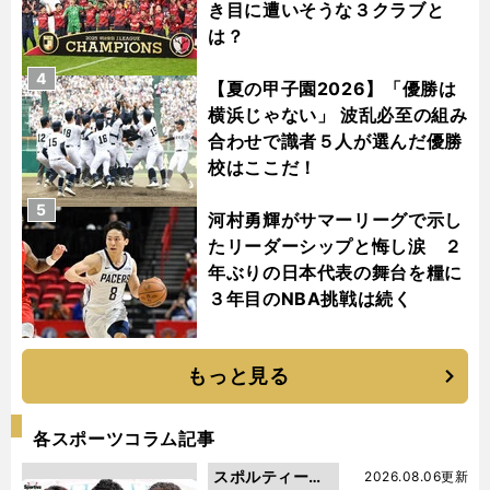
き目に遭いそうな３クラブと
は？
4
【夏の甲子園2026】「優勝は
横浜じゃない」 波乱必至の組み
合わせで識者５人が選んだ優勝
校はここだ！
5
河村勇輝がサマーリーグで示し
たリーダーシップと悔し涙 ２
年ぶりの日本代表の舞台を糧に
３年目のNBA挑戦は続く
もっと見る
各スポーツコラム記事
スポルティーバ
2026.08.06更新