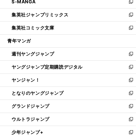
S-MANGA
く
で
ド
ィ
い
新
開
ウ
ン
ウ
し
集英社ジャンプリミックス
く
で
ド
ィ
い
新
開
ウ
ン
ウ
し
集英社コミック文庫
く
で
ド
ィ
い
新
開
ウ
ン
ウ
し
青年マンガ
く
で
ド
ィ
い
開
ウ
ン
ウ
週刊ヤングジャンプ
く
で
ド
ィ
新
開
ウ
ン
し
ヤングジャンプ定期購読デジタル
く
で
ド
い
新
開
ウ
ウ
し
ヤンジャン！
く
で
ィ
い
新
開
ン
ウ
し
となりのヤングジャンプ
く
ド
ィ
い
新
ウ
ン
ウ
し
グランドジャンプ
で
ド
ィ
い
新
開
ウ
ン
ウ
し
ウルトラジャンプ
く
で
ド
ィ
い
新
開
ウ
ン
ウ
し
少年ジャンプ+
く
で
ド
ィ
い
新