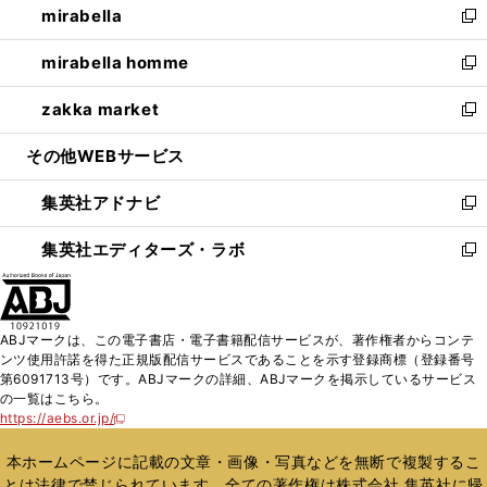
mirabella
く
で
ド
ィ
い
新
開
ウ
ン
ウ
し
mirabella homme
く
で
ド
ィ
い
新
開
ウ
ン
ウ
し
zakka market
く
で
ド
ィ
い
新
開
ウ
ン
ウ
し
その他WEBサービス
く
で
ド
ィ
い
開
ウ
ン
ウ
集英社アドナビ
く
で
ド
ィ
新
開
ウ
ン
し
集英社エディターズ・ラボ
く
で
ド
い
新
開
ウ
ウ
し
く
で
ィ
い
開
ン
ウ
ABJマークは、この電子書店・電子書籍配信サービスが、著作権者からコンテ
く
ド
ィ
ンツ使用許諾を得た正規版配信サービスであることを示す登録商標（登録番号
ウ
ン
第6091713号）です。ABJマークの詳細、ABJマークを掲示しているサービス
で
ド
の一覧はこちら。
開
ウ
https://aebs.or.jp/
新
く
で
し
い
開
本ホームページに記載の文章・画像・写真などを無断で複製するこ
ウ
く
とは法律で禁じられています。全ての著作権は株式会社 集英社に帰