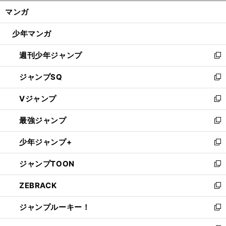
ン
く/
マンガ
ド
閉
ウ
じ
少年マンガ
で
る
開
週刊少年ジャンプ
く
新
し
ジャンプSQ
い
新
ウ
し
Vジャンプ
ィ
い
新
ン
ウ
し
最強ジャンプ
ド
ィ
い
新
ウ
ン
ウ
し
少年ジャンプ+
で
ド
ィ
い
新
開
ウ
ン
ウ
し
ジャンプTOON
く
で
ド
ィ
い
新
開
ウ
ン
ウ
し
ZEBRACK
く
で
ド
ィ
い
新
開
ウ
ン
ウ
し
ジャンプルーキー！
く
で
ド
ィ
い
新
開
ウ
ン
ウ
し