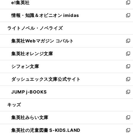
e!集英社
く
で
ド
ィ
い
新
開
ウ
ン
ウ
し
情報・知識＆オピニオン imidas
く
で
ド
ィ
い
新
開
ウ
ン
ウ
し
ライトノベル・ノベライズ
く
で
ド
ィ
い
開
ウ
ン
ウ
集英社Webマガジン コバルト
く
で
ド
ィ
新
開
ウ
ン
し
集英社オレンジ文庫
く
で
ド
い
新
開
ウ
ウ
し
シフォン文庫
く
で
ィ
い
新
開
ン
ウ
し
ダッシュエックス文庫公式サイト
く
ド
ィ
い
新
ウ
ン
ウ
し
JUMP j-BOOKS
で
ド
ィ
い
新
開
ウ
ン
ウ
し
キッズ
く
で
ド
ィ
い
開
ウ
ン
ウ
集英社みらい文庫
く
で
ド
ィ
新
開
ウ
ン
し
集英社の児童図書 S-KIDS.LAND
く
で
ド
い
新