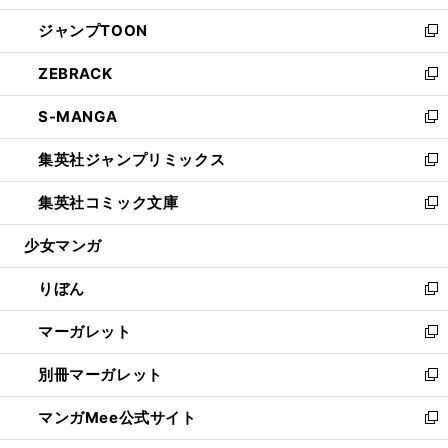
開
ウ
ン
ウ
し
ジャンプTOON
く
で
ド
ィ
い
新
開
ウ
ン
ウ
し
ZEBRACK
く
で
ド
ィ
い
新
開
ウ
ン
ウ
し
S-MANGA
く
で
ド
ィ
い
新
開
ウ
ン
ウ
し
集英社ジャンプリミックス
く
で
ド
ィ
い
新
開
ウ
ン
ウ
し
集英社コミック文庫
く
で
ド
ィ
い
新
開
ウ
ン
ウ
し
少女マンガ
く
で
ド
ィ
い
開
ウ
ン
ウ
りぼん
く
で
ド
ィ
新
開
ウ
ン
し
マーガレット
く
で
ド
い
新
開
ウ
ウ
し
別冊マーガレット
く
で
ィ
い
新
開
ン
ウ
し
マンガMee公式サイト
く
ド
ィ
い
新
ウ
ン
ウ
し