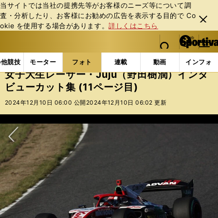
当サイトでは当社の提携先等がお客様のニーズ等について調
査・分析したり、お客様にお勧めの広告を表⽰する⽬的で Co
閉じ
okie を使⽤する場合があります。
詳しくはこちら
る
マイペ
web Sportiva (webスポルティーバ)
検索
メニュ
we
ー
フォトギャラリー
女子大生レーサー・Juju（野田樹潤）
b
ジ
の他競技
モーター
フォト
連載
動画
インフォ
ス
女子大生レーサー・Juju（野田樹潤）インタ
ポ
ビューカット集 (11ページ目)
ル
テ
2024年12月10日 06:00 公開
2024年12月10日 06:02 更新
ィ
ー
バ
次へ