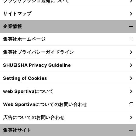
ブラウザプッシュ通知について
サイトマップ
企業情報
開
く/
集英社ホームページ
新
閉
し
じ
集英社プライバシーガイドライン
い
る
ウ
SHUEISHA Privacy Guideline
ィ
ン
Setting of Cookies
ド
ウ
web Sportivaについて
で
開
Web Sportivaについてのお問い合わせ
く
新
し
広告についてのお問い合わせ
い
ウ
集英社サイト
ィ
開