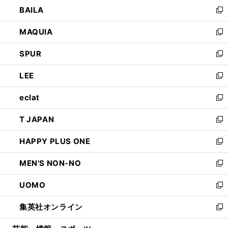
ウ
し
BAILA
く
ィ
い
新
ン
ウ
し
MAQUIA
ド
ィ
い
新
ウ
ン
ウ
し
SPUR
で
ド
ィ
い
新
開
ウ
ン
ウ
し
LEE
く
で
ド
ィ
い
新
開
ウ
ン
ウ
し
eclat
く
で
ド
ィ
い
新
開
ウ
ン
ウ
し
T JAPAN
く
で
ド
ィ
い
新
開
ウ
ン
ウ
し
HAPPY PLUS ONE
く
で
ド
ィ
い
新
開
ウ
ン
ウ
し
MEN'S NON-NO
く
で
ド
ィ
い
新
開
ウ
ン
ウ
し
UOMO
く
で
ド
ィ
い
新
開
ウ
ン
ウ
し
集英社オンライン
く
で
ド
ィ
い
新
開
ウ
ン
ウ
し