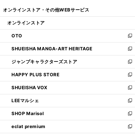
開
ウ
ウ
し
オンラインストア・
その他WEBサービス
く
で
ィ
い
開
ン
ウ
オンラインストア
く
ド
ィ
ウ
ン
OTO
で
ド
新
開
ウ
し
SHUEISHA MANGA-ART HERITAGE
く
で
い
新
開
ウ
し
ジャンプキャラクターズストア
く
ィ
い
新
ン
ウ
し
HAPPY PLUS STORE
ド
ィ
い
新
ウ
ン
ウ
し
SHUEISHA VOX
で
ド
ィ
い
新
開
ウ
ン
ウ
し
LEEマルシェ
く
で
ド
ィ
い
新
開
ウ
ン
ウ
し
SHOP Marisol
く
で
ド
ィ
い
新
開
ウ
ン
ウ
し
eclat premium
く
で
ド
ィ
い
新
開
ウ
ン
ウ
し