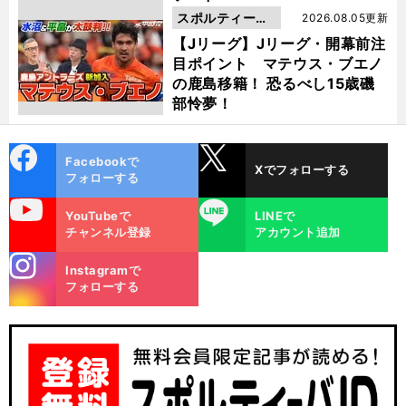
スポルティーバ
2026.08.05更新
動画
【Jリーグ】Jリーグ・開幕前注
目ポイント マテウス・ブエノ
の鹿島移籍！ 恐るべし15歳磯
部怜夢！
cebo
X
Facebookで
Xでフォローする
ok
フォローする
uTube
LINE
YouTubeで
LINEで
チャンネル登録
アカウント追加
stagra
Instagramで
m
フォローする