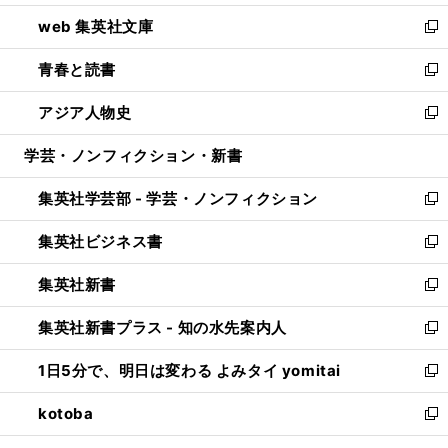
ン
ウ
し
web 集英社文庫
ド
ィ
い
新
ウ
ン
ウ
し
青春と読書
で
ド
ィ
い
新
開
ウ
ン
ウ
し
アジア人物史
く
で
ド
ィ
い
新
開
ウ
ン
ウ
し
学芸・ノンフィクション・新書
く
で
ド
ィ
い
開
ウ
ン
ウ
集英社学芸部 - 学芸・ノンフィクション
く
で
ド
ィ
新
開
ウ
ン
し
集英社ビジネス書
く
で
ド
い
新
開
ウ
ウ
し
集英社新書
く
で
ィ
い
新
開
ン
ウ
し
集英社新書プラス - 知の水先案内人
く
ド
ィ
い
新
ウ
ン
ウ
し
1日5分で、明日は変わる よみタイ yomitai
で
ド
ィ
い
新
開
ウ
ン
ウ
し
kotoba
く
で
ド
ィ
い
新
開
ウ
ン
ウ
し