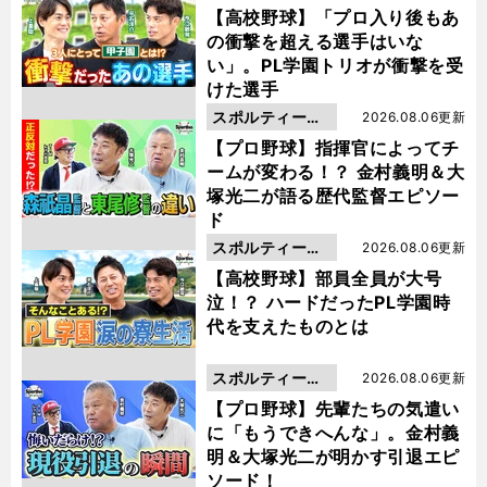
動画
【高校野球】「プロ入り後もあ
の衝撃を超える選手はいな
い」。PL学園トリオが衝撃を受
けた選手
スポルティーバ
2026.08.06更新
動画
【プロ野球】指揮官によってチ
ームが変わる！？ 金村義明＆大
塚光二が語る歴代監督エピソー
ド
スポルティーバ
2026.08.06更新
動画
【高校野球】部員全員が大号
泣！？ ハードだったPL学園時
代を支えたものとは
スポルティーバ
2026.08.06更新
動画
【プロ野球】先輩たちの気遣い
に「もうできへんな」。金村義
明＆大塚光二が明かす引退エピ
ソード！