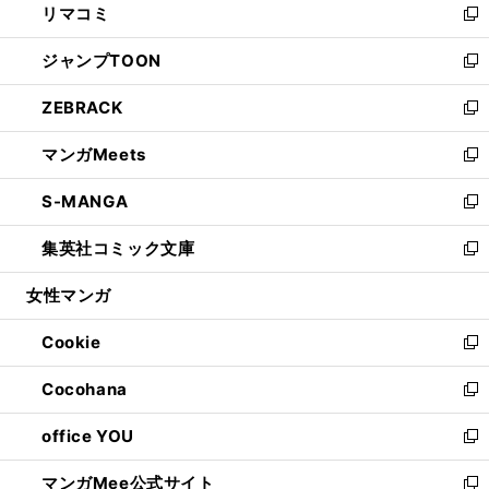
リマコミ
で
ド
ィ
い
新
開
ウ
ン
ウ
し
ジャンプTOON
く
で
ド
ィ
い
新
開
ウ
ン
ウ
し
ZEBRACK
く
で
ド
ィ
い
新
開
ウ
ン
ウ
し
マンガMeets
く
で
ド
ィ
い
新
開
ウ
ン
ウ
し
S-MANGA
く
で
ド
ィ
い
新
開
ウ
ン
ウ
し
集英社コミック文庫
く
で
ド
ィ
い
新
開
ウ
ン
ウ
し
女性マンガ
く
で
ド
ィ
い
開
ウ
ン
ウ
Cookie
く
で
ド
ィ
新
開
ウ
ン
し
Cocohana
く
で
ド
い
新
開
ウ
ウ
し
office YOU
く
で
ィ
い
新
開
ン
ウ
し
マンガMee公式サイト
く
ド
ィ
い
新