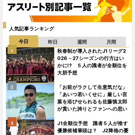
人気記事ランキング
今日
昨日
週間
月間
秋春制が導入されたJ1リーグ2
1
026－27シーズンの行方はい
かに!? ５人の識者が全順位を
大胆予想
「お前がラクして生意気だな」
2
「あいつ若いくせに」厳しい言
葉を浴びせられるも佐藤慎太郎
が貫いた誇りとファンへの思い
J1全順位予想 識者５人が推す
3
優勝候補筆頭は？ J2降格の憂