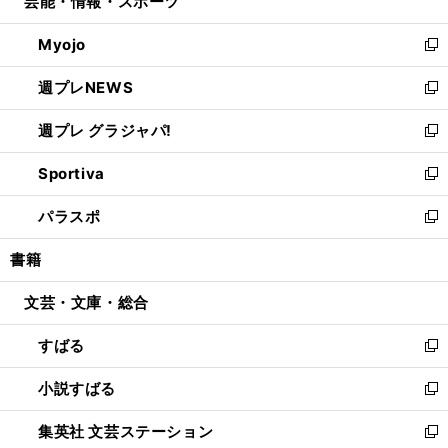
芸能・情報・スポーツ
く
で
ド
ィ
い
開
ウ
ン
ウ
Myojo
く
で
ド
ィ
新
開
ウ
ン
し
週プレNEWS
く
で
ド
い
新
開
ウ
ウ
し
週プレ グラジャパ!
く
で
ィ
い
新
開
ン
ウ
し
Sportiva
く
ド
ィ
い
新
ウ
ン
ウ
し
パラスポ
で
ド
ィ
い
新
開
ウ
ン
ウ
し
書籍
く
で
ド
ィ
い
開
ウ
ン
ウ
文芸・文庫・総合
く
で
ド
ィ
開
ウ
ン
すばる
く
で
ド
新
開
ウ
し
小説すばる
く
で
い
新
開
ウ
し
集英社 文芸ステーション
く
ィ
い
新