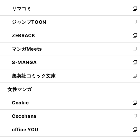
ウ
ン
ウ
し
リマコミ
で
ド
ィ
い
新
開
ウ
ン
ウ
し
ジャンプTOON
く
で
ド
ィ
い
新
開
ウ
ン
ウ
し
ZEBRACK
く
で
ド
ィ
い
新
開
ウ
ン
ウ
し
マンガMeets
く
で
ド
ィ
い
新
開
ウ
ン
ウ
し
S-MANGA
く
で
ド
ィ
い
新
開
ウ
ン
ウ
し
集英社コミック文庫
く
で
ド
ィ
い
新
開
ウ
ン
ウ
し
女性マンガ
く
で
ド
ィ
い
開
ウ
ン
ウ
Cookie
く
で
ド
ィ
新
開
ウ
ン
し
Cocohana
く
で
ド
い
新
開
ウ
ウ
し
office YOU
く
で
ィ
い
新
開
ン
ウ
し