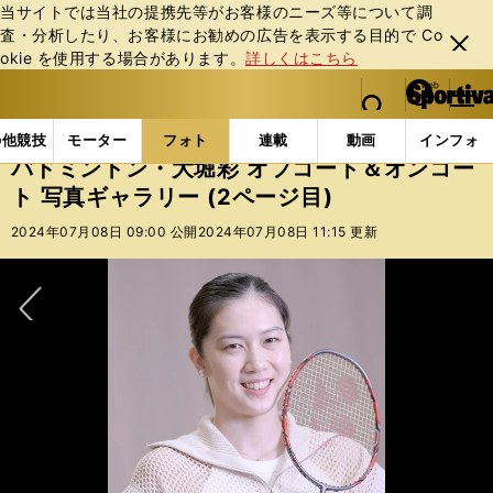
当サイトでは当社の提携先等がお客様のニーズ等について調
査・分析したり、お客様にお勧めの広告を表⽰する⽬的で Co
閉じ
okie を使⽤する場合があります。
詳しくはこちら
る
マイペ
web Sportiva (webスポルティーバ)
検索
メニュ
we
ー
フォトギャラリー
コラムフォト
バドミントン・大堀
b
ジ
の他競技
モーター
フォト
連載
動画
インフォ
ス
バドミントン・大堀彩 オフコート＆オンコー
ポ
ト 写真ギャラリー (2ページ目)
ル
テ
2024年07月08日 09:00 公開
2024年07月08日 11:15 更新
ィ
ー
バ
次へ