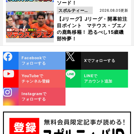
ソード！
スポルティーバ
2026.08.05更新
動画
【Jリーグ】Jリーグ・開幕前注
目ポイント マテウス・ブエノ
の鹿島移籍！ 恐るべし15歳磯
部怜夢！
cebo
X
Facebookで
Xでフォローする
ok
フォローする
uTube
LINE
YouTubeで
LINEで
チャンネル登録
アカウント追加
stagra
Instagramで
m
フォローする