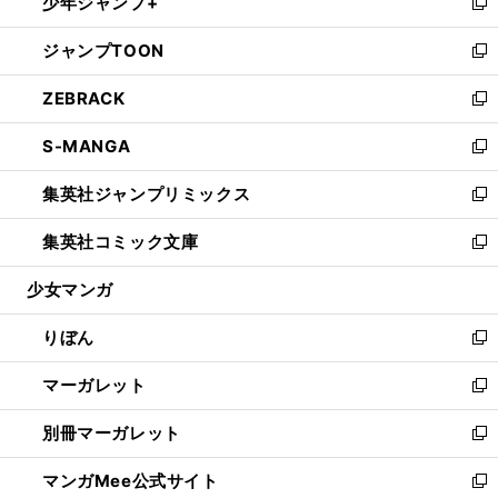
少年ジャンプ+
く
で
ド
ィ
い
新
開
ウ
ン
ウ
し
ジャンプTOON
く
で
ド
ィ
い
新
開
ウ
ン
ウ
し
ZEBRACK
く
で
ド
ィ
い
新
開
ウ
ン
ウ
し
S-MANGA
く
で
ド
ィ
い
新
開
ウ
ン
ウ
し
集英社ジャンプリミックス
く
で
ド
ィ
い
新
開
ウ
ン
ウ
し
集英社コミック文庫
く
で
ド
ィ
い
新
開
ウ
ン
ウ
し
少女マンガ
く
で
ド
ィ
い
開
ウ
ン
ウ
りぼん
く
で
ド
ィ
新
開
ウ
ン
し
マーガレット
く
で
ド
い
新
開
ウ
ウ
し
別冊マーガレット
く
で
ィ
い
新
開
ン
ウ
し
マンガMee公式サイト
く
ド
ィ
い
新