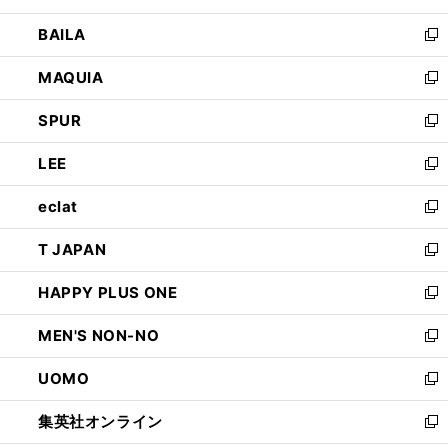
開
ウ
し
BAILA
く
ィ
い
新
ン
ウ
し
MAQUIA
ド
ィ
い
新
ウ
ン
ウ
し
SPUR
で
ド
ィ
い
新
開
ウ
ン
ウ
し
LEE
く
で
ド
ィ
い
新
開
ウ
ン
ウ
し
eclat
く
で
ド
ィ
い
新
開
ウ
ン
ウ
し
T JAPAN
く
で
ド
ィ
い
新
開
ウ
ン
ウ
し
HAPPY PLUS ONE
く
で
ド
ィ
い
新
開
ウ
ン
ウ
し
MEN'S NON-NO
く
で
ド
ィ
い
新
開
ウ
ン
ウ
し
UOMO
く
で
ド
ィ
い
新
開
ウ
ン
ウ
し
集英社オンライン
く
で
ド
ィ
い
新
開
ウ
ン
ウ
し