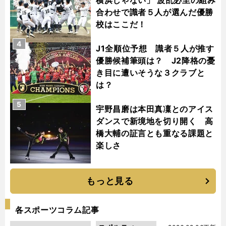
合わせで識者５人が選んだ優勝
校はここだ！
4
J1全順位予想 識者５人が推す
優勝候補筆頭は？ J2降格の憂
き目に遭いそうな３クラブと
は？
5
宇野昌磨は本田真凜とのアイス
ダンスで新境地を切り開く 高
橋大輔の証言とも重なる課題と
楽しさ
もっと見る
各スポーツコラム記事