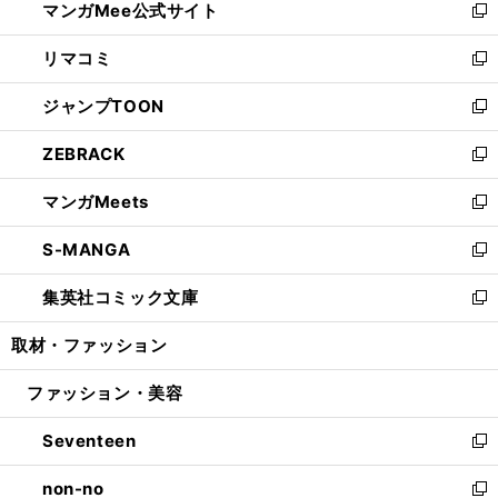
マンガMee公式サイト
く
ド
ィ
い
新
ウ
ン
ウ
し
リマコミ
で
ド
ィ
い
新
開
ウ
ン
ウ
し
ジャンプTOON
く
で
ド
ィ
い
新
開
ウ
ン
ウ
し
ZEBRACK
く
で
ド
ィ
い
新
開
ウ
ン
ウ
し
マンガMeets
く
で
ド
ィ
い
新
開
ウ
ン
ウ
し
S-MANGA
く
で
ド
ィ
い
新
開
ウ
ン
ウ
し
集英社コミック文庫
く
で
ド
ィ
い
新
開
ウ
ン
ウ
し
取材・ファッション
く
で
ド
ィ
い
開
ウ
ン
ウ
ファッション・美容
く
で
ド
ィ
開
ウ
ン
Seventeen
く
で
ド
新
開
ウ
し
non-no
く
で
い
新