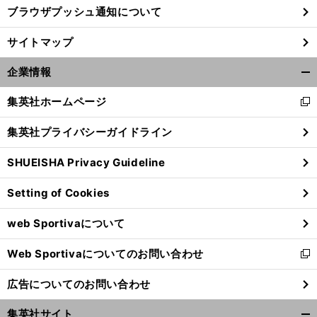
ブラウザプッシュ通知について
サイトマップ
企業情報
開
く/
集英社ホームページ
新
閉
し
じ
集英社プライバシーガイドライン
い
る
ウ
SHUEISHA Privacy Guideline
ィ
ン
Setting of Cookies
ド
ウ
web Sportivaについて
で
開
Web Sportivaについてのお問い合わせ
く
新
し
広告についてのお問い合わせ
い
ウ
集英社サイト
ィ