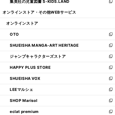
集英社の児童図書 S-KIDS.LAND
く
で
ド
い
新
開
ウ
ウ
し
オンラインストア・
その他WEBサービス
く
で
ィ
い
開
ン
ウ
オンラインストア
く
ド
ィ
ウ
ン
OTO
で
ド
新
開
ウ
し
SHUEISHA MANGA-ART HERITAGE
く
で
い
新
開
ウ
し
ジャンプキャラクターズストア
く
ィ
い
新
ン
ウ
し
HAPPY PLUS STORE
ド
ィ
い
新
ウ
ン
ウ
し
SHUEISHA VOX
で
ド
ィ
い
新
開
ウ
ン
ウ
し
LEEマルシェ
く
で
ド
ィ
い
新
開
ウ
ン
ウ
し
SHOP Marisol
く
で
ド
ィ
い
新
開
ウ
ン
ウ
し
eclat premium
く
で
ド
ィ
い
新