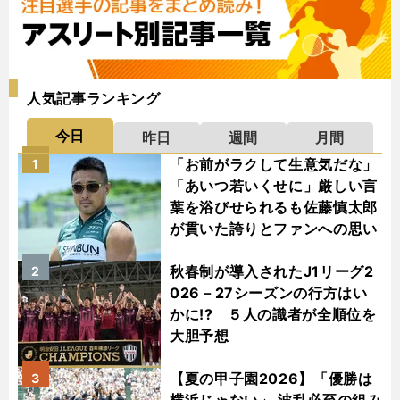
人気記事ランキング
今日
昨日
週間
月間
「お前がラクして生意気だな」
1
「あいつ若いくせに」厳しい言
葉を浴びせられるも佐藤慎太郎
が貫いた誇りとファンへの思い
秋春制が導入されたJ1リーグ2
2
026－27シーズンの行方はい
かに!? ５人の識者が全順位を
大胆予想
【夏の甲子園2026】「優勝は
3
横浜じゃない」 波乱必至の組み