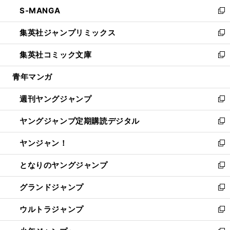
ン
ウ
し
S-MANGA
く
で
ド
ィ
い
新
開
ウ
ン
ウ
し
集英社ジャンプリミックス
く
で
ド
ィ
い
新
開
ウ
ン
ウ
し
集英社コミック文庫
く
で
ド
ィ
い
新
開
ウ
ン
ウ
し
青年マンガ
く
で
ド
ィ
い
開
ウ
ン
ウ
週刊ヤングジャンプ
く
で
ド
ィ
新
開
ウ
ン
し
ヤングジャンプ定期購読デジタル
く
で
ド
い
新
開
ウ
ウ
し
ヤンジャン！
く
で
ィ
い
新
開
ン
ウ
し
となりのヤングジャンプ
く
ド
ィ
い
新
ウ
ン
ウ
し
グランドジャンプ
で
ド
ィ
い
新
開
ウ
ン
ウ
し
ウルトラジャンプ
く
で
ド
ィ
い
新
開
ウ
ン
ウ
し