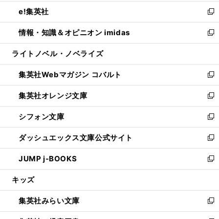
開
ウ
ン
ウ
し
e!集英社
く
で
ド
ィ
い
新
開
ウ
ン
ウ
し
情報・知識＆オピニオン imidas
く
で
ド
ィ
い
新
開
ウ
ン
ウ
し
ライトノベル・ノベライズ
く
で
ド
ィ
い
開
ウ
ン
ウ
集英社Webマガジン コバルト
く
で
ド
ィ
新
開
ウ
ン
し
集英社オレンジ文庫
く
で
ド
い
新
開
ウ
ウ
し
シフォン文庫
く
で
ィ
い
新
開
ン
ウ
し
ダッシュエックス文庫公式サイト
く
ド
ィ
い
新
ウ
ン
ウ
し
JUMP j-BOOKS
で
ド
ィ
い
新
開
ウ
ン
ウ
し
キッズ
く
で
ド
ィ
い
開
ウ
ン
ウ
集英社みらい文庫
く
で
ド
ィ
新
開
ウ
ン
し