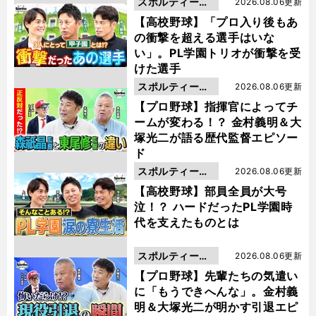
スポルティーバ
2026.08.06更新
動画
【高校野球】「プロ入り後もあ
の衝撃を超える選手はいな
い」。PL学園トリオが衝撃を受
けた選手
スポルティーバ
2026.08.06更新
動画
【プロ野球】指揮官によってチ
ームが変わる！？ 金村義明＆大
塚光二が語る歴代監督エピソー
ド
スポルティーバ
2026.08.06更新
動画
【高校野球】部員全員が大号
泣！？ ハードだったPL学園時
代を支えたものとは
スポルティーバ
2026.08.06更新
動画
【プロ野球】先輩たちの気遣い
に「もうできへんな」。金村義
明＆大塚光二が明かす引退エピ