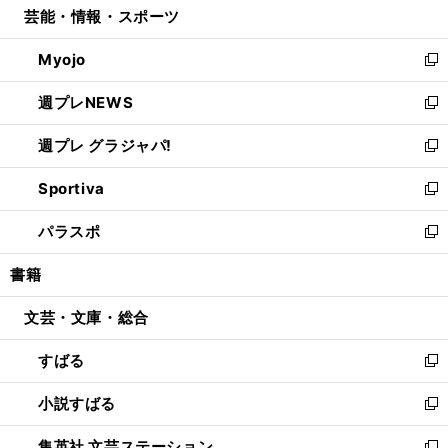
芸能・情報・スポーツ
く
で
ド
ィ
い
開
ウ
ン
ウ
Myojo
く
で
ド
ィ
新
開
ウ
ン
し
週プレNEWS
く
で
ド
い
新
開
ウ
ウ
し
週プレ グラジャパ!
く
で
ィ
い
新
開
ン
ウ
し
Sportiva
く
ド
ィ
い
新
ウ
ン
ウ
し
パラスポ
で
ド
ィ
い
新
開
ウ
ン
ウ
し
書籍
く
で
ド
ィ
い
開
ウ
ン
ウ
文芸・文庫・総合
く
で
ド
ィ
開
ウ
ン
すばる
く
で
ド
新
開
ウ
し
小説すばる
く
で
い
新
開
ウ
し
集英社 文芸ステーション
く