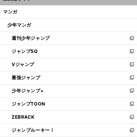
開
ン
く/
マンガ
ド
閉
ウ
じ
少年マンガ
で
る
開
週刊少年ジャンプ
く
新
し
ジャンプSQ
い
新
ウ
し
Vジャンプ
ィ
い
新
ン
ウ
し
最強ジャンプ
ド
ィ
い
新
ウ
ン
ウ
し
少年ジャンプ+
で
ド
ィ
い
新
開
ウ
ン
ウ
し
ジャンプTOON
く
で
ド
ィ
い
新
開
ウ
ン
ウ
し
ZEBRACK
く
で
ド
ィ
い
新
開
ウ
ン
ウ
し
ジャンプルーキー！
く
で
ド
ィ
い
新
開
ウ