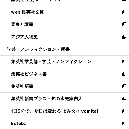
ィ
い
新
ン
ウ
し
web 集英社文庫
ド
ィ
い
新
ウ
ン
ウ
し
青春と読書
で
ド
ィ
い
新
開
ウ
ン
ウ
し
アジア人物史
く
で
ド
ィ
い
新
開
ウ
ン
ウ
し
学芸・ノンフィクション・新書
く
で
ド
ィ
い
開
ウ
ン
ウ
集英社学芸部 - 学芸・ノンフィクション
く
で
ド
ィ
新
開
ウ
ン
し
集英社ビジネス書
く
で
ド
い
新
開
ウ
ウ
し
集英社新書
く
で
ィ
い
新
開
ン
ウ
し
集英社新書プラス - 知の水先案内人
く
ド
ィ
い
新
ウ
ン
ウ
し
1日5分で、明日は変わる よみタイ yomitai
で
ド
ィ
い
新
開
ウ
ン
ウ
し
kotoba
く
で
ド
ィ
い
新