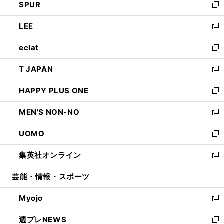
SPUR
で
ド
ィ
い
新
開
ウ
ン
ウ
し
LEE
く
で
ド
ィ
い
新
開
ウ
ン
ウ
し
eclat
く
で
ド
ィ
い
新
開
ウ
ン
ウ
し
T JAPAN
く
で
ド
ィ
い
新
開
ウ
ン
ウ
し
HAPPY PLUS ONE
く
で
ド
ィ
い
新
開
ウ
ン
ウ
し
MEN'S NON-NO
く
で
ド
ィ
い
新
開
ウ
ン
ウ
し
UOMO
く
で
ド
ィ
い
新
開
ウ
ン
ウ
し
集英社オンライン
く
で
ド
ィ
い
新
開
ウ
ン
ウ
し
芸能・情報・スポーツ
く
で
ド
ィ
い
開
ウ
ン
ウ
Myojo
く
で
ド
ィ
新
開
ウ
ン
し
週プレNEWS
く
で
ド
い
新