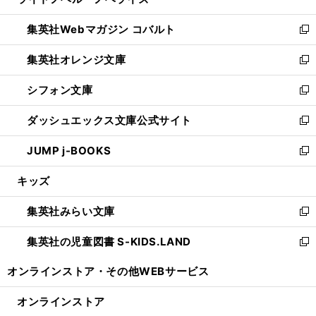
ィ
い
開
ウ
ン
ウ
集英社Webマガジン コバルト
く
で
ド
ィ
新
開
ウ
ン
し
集英社オレンジ文庫
く
で
ド
い
新
開
ウ
ウ
し
シフォン文庫
く
で
ィ
い
新
開
ン
ウ
し
ダッシュエックス文庫公式サイト
く
ド
ィ
い
新
ウ
ン
ウ
し
JUMP j-BOOKS
で
ド
ィ
い
新
開
ウ
ン
ウ
し
キッズ
く
で
ド
ィ
い
開
ウ
ン
ウ
集英社みらい文庫
く
で
ド
ィ
新
開
ウ
ン
し
集英社の児童図書 S-KIDS.LAND
く
で
ド
い
新
開
ウ
ウ
し
オンラインストア・
その他WEBサービス
く
で
ィ
い
開
ン
ウ
オンラインストア
く
ド
ィ