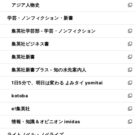
アジア人物史
く
で
ド
ィ
い
新
開
ウ
ン
ウ
し
学芸・ノンフィクション・新書
く
で
ド
ィ
い
開
ウ
ン
ウ
集英社学芸部 - 学芸・ノンフィクション
く
で
ド
ィ
新
開
ウ
ン
し
集英社ビジネス書
く
で
ド
い
新
開
ウ
ウ
し
集英社新書
く
で
ィ
い
新
開
ン
ウ
し
集英社新書プラス - 知の水先案内人
く
ド
ィ
い
新
ウ
ン
ウ
し
1日5分で、明日は変わる よみタイ yomitai
で
ド
ィ
い
新
開
ウ
ン
ウ
し
kotoba
く
で
ド
ィ
い
新
開
ウ
ン
ウ
し
e!集英社
く
で
ド
ィ
い
新
開
ウ
ン
ウ
し
情報・知識＆オピニオン imidas
く
で
ド
ィ
い
新
開
ウ
ン
ウ
し
ライトノベル・ノベライズ
く
で
ド