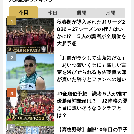
今日
昨日
週間
月間
秋春制が導入されたJ1リーグ2
1
026－27シーズンの行方はい
かに!? ５人の識者が全順位を
大胆予想
「お前がラクして生意気だな」
2
「あいつ若いくせに」厳しい言
葉を浴びせられるも佐藤慎太郎
が貫いた誇りとファンへの思い
J1全順位予想 識者５人が推す
3
優勝候補筆頭は？ J2降格の憂
き目に遭いそうな３クラブと
は？
4
【高校野球】創部10年目の甲子