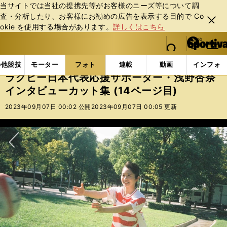
当サイトでは当社の提携先等がお客様のニーズ等について調
査・分析したり、お客様にお勧めの広告を表⽰する⽬的で Co
閉じ
okie を使⽤する場合があります。
詳しくはこちら
る
マイペ
web Sportiva (webスポルティーバ)
検索
メニュ
we
ー
フォトギャラリー
ラグビー日本代表応援サポーター・浅野
b
ジ
の他競技
モーター
フォト
連載
動画
インフォ
ス
ラグビー日本代表応援サポーター・浅野杏奈
ポ
インタビューカット集 (14ページ目)
ル
テ
2023年09月07日 00:02 公開
2023年09月07日 00:05 更新
ィ
ー
バ
次へ