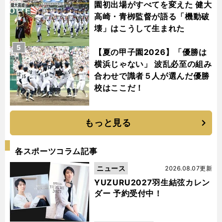
園初出場がすべてを変えた 健大
高崎・青栁監督が語る「機動破
壊」はこうして生まれた
5
【夏の甲子園2026】「優勝は
横浜じゃない」 波乱必至の組み
合わせで識者５人が選んだ優勝
校はここだ！
もっと見る
各スポーツコラム記事
ニュース
2026.08.07更新
YUZURU2027羽生結弦カレン
ダー 予約受付中！