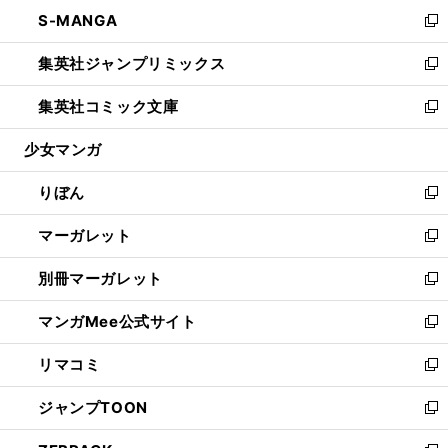
ン
ウ
し
S-MANGA
く
で
ド
ィ
い
新
開
ウ
ン
ウ
し
集英社ジャンプリミックス
く
で
ド
ィ
い
新
開
ウ
ン
ウ
し
集英社コミック文庫
く
で
ド
ィ
い
新
開
ウ
ン
ウ
し
少女マンガ
く
で
ド
ィ
い
開
ウ
ン
ウ
りぼん
く
で
ド
ィ
新
開
ウ
ン
し
マーガレット
く
で
ド
い
新
開
ウ
ウ
し
別冊マーガレット
く
で
ィ
い
新
開
ン
ウ
し
マンガMee公式サイト
く
ド
ィ
い
新
ウ
ン
ウ
し
リマコミ
で
ド
ィ
い
新
開
ウ
ン
ウ
し
ジャンプTOON
く
で
ド
ィ
い
新
開
ウ
ン
ウ
し