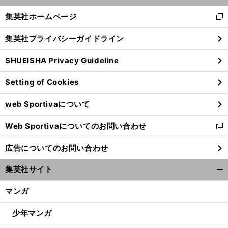
開
く/
集英社ホームページ
新
閉
し
じ
集英社プライバシーガイドライン
い
る
ウ
SHUEISHA Privacy Guideline
ィ
ン
Setting of Cookies
ド
ウ
web Sportivaについて
で
開
Web Sportivaについてのお問い合わせ
く
新
し
広告についてのお問い合わせ
い
ウ
集英社サイト
ィ
開
ン
く/
マンガ
ド
閉
ウ
じ
少年マンガ
で
る
開