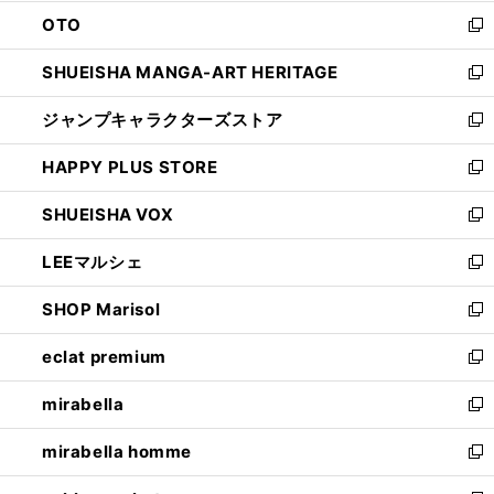
ウ
ン
OTO
で
ド
新
開
ウ
し
SHUEISHA MANGA-ART HERITAGE
く
で
い
新
開
ウ
し
ジャンプキャラクターズストア
く
ィ
い
新
ン
ウ
し
HAPPY PLUS STORE
ド
ィ
い
新
ウ
ン
ウ
し
SHUEISHA VOX
で
ド
ィ
い
新
開
ウ
ン
ウ
し
LEEマルシェ
く
で
ド
ィ
い
新
開
ウ
ン
ウ
し
SHOP Marisol
く
で
ド
ィ
い
新
開
ウ
ン
ウ
し
eclat premium
く
で
ド
ィ
い
新
開
ウ
ン
ウ
し
mirabella
く
で
ド
ィ
い
新
開
ウ
ン
ウ
し
mirabella homme
く
で
ド
ィ
い
新
開
ウ
ン
ウ
し