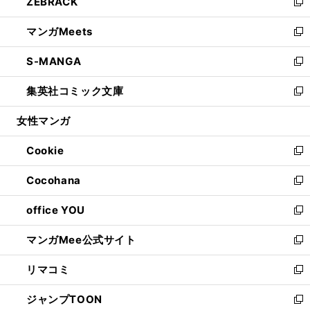
ZEBRACK
く
で
ド
ィ
い
新
開
ウ
ン
ウ
し
マンガMeets
く
で
ド
ィ
い
新
開
ウ
ン
ウ
し
S-MANGA
く
で
ド
ィ
い
新
開
ウ
ン
ウ
し
集英社コミック文庫
く
で
ド
ィ
い
新
開
ウ
ン
ウ
し
女性マンガ
く
で
ド
ィ
い
開
ウ
ン
ウ
Cookie
く
で
ド
ィ
新
開
ウ
ン
し
Cocohana
く
で
ド
い
新
開
ウ
ウ
し
office YOU
く
で
ィ
い
新
開
ン
ウ
し
マンガMee公式サイト
く
ド
ィ
い
新
ウ
ン
ウ
し
リマコミ
で
ド
ィ
い
新
開
ウ
ン
ウ
し
ジャンプTOON
く
で
ド
ィ
い
新