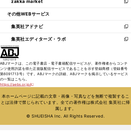
zakka market
く
で
ド
ィ
い
新
開
ウ
ン
ウ
し
その他WEBサービス
く
で
ド
ィ
い
開
ウ
ン
ウ
集英社アドナビ
く
で
ド
ィ
新
開
ウ
ン
し
集英社エディターズ・ラボ
く
で
ド
い
新
開
ウ
ウ
し
く
で
ィ
い
開
ン
ウ
ABJマークは、この電子書店・電子書籍配信サービスが、著作権者からコンテ
く
ド
ィ
ンツ使用許諾を得た正規版配信サービスであることを示す登録商標（登録番号
ウ
ン
第6091713号）です。ABJマークの詳細、ABJマークを掲示しているサービス
で
ド
の一覧はこちら。
開
ウ
https://aebs.or.jp/
新
く
で
し
い
開
本ホームページに記載の文章・画像・写真などを無断で複製するこ
ウ
く
とは法律で禁じられています。全ての著作権は株式会社 集英社に帰
ィ
属します。
ン
ド
© SHUEISHA Inc. All Rights Reserved.
ウ
で
開