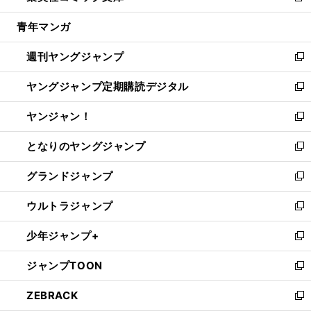
開
ウ
ン
ウ
し
青年マンガ
く
で
ド
ィ
い
開
ウ
ン
ウ
週刊ヤングジャンプ
く
で
ド
ィ
新
開
ウ
ン
し
ヤングジャンプ定期購読デジタル
く
で
ド
い
新
開
ウ
ウ
し
ヤンジャン！
く
で
ィ
い
新
開
ン
ウ
し
となりのヤングジャンプ
く
ド
ィ
い
新
ウ
ン
ウ
し
グランドジャンプ
で
ド
ィ
い
新
開
ウ
ン
ウ
し
ウルトラジャンプ
く
で
ド
ィ
い
新
開
ウ
ン
ウ
し
少年ジャンプ+
く
で
ド
ィ
い
新
開
ウ
ン
ウ
し
ジャンプTOON
く
で
ド
ィ
い
新
開
ウ
ン
ウ
し
ZEBRACK
く
で
ド
ィ
い
新
開
ウ