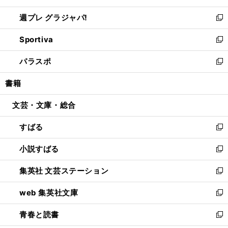
開
ウ
ウ
し
週プレ グラジャパ!
く
で
ィ
い
新
開
ン
ウ
し
Sportiva
く
ド
ィ
い
新
ウ
ン
ウ
し
パラスポ
で
ド
ィ
い
新
開
ウ
ン
ウ
し
書籍
く
で
ド
ィ
い
開
ウ
ン
ウ
文芸・文庫・総合
く
で
ド
ィ
開
ウ
ン
すばる
く
で
ド
新
開
ウ
し
小説すばる
く
で
い
新
開
ウ
し
集英社 文芸ステーション
く
ィ
い
新
ン
ウ
し
web 集英社文庫
ド
ィ
い
新
ウ
ン
ウ
し
青春と読書
で
ド
ィ
い
新
開
ウ
ン
ウ
し