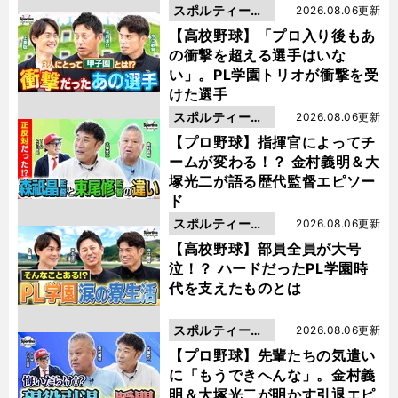
スポルティーバ
2026.08.06更新
動画
【高校野球】「プロ入り後もあ
の衝撃を超える選手はいな
い」。PL学園トリオが衝撃を受
けた選手
スポルティーバ
2026.08.06更新
動画
【プロ野球】指揮官によってチ
ームが変わる！？ 金村義明＆大
塚光二が語る歴代監督エピソー
ド
スポルティーバ
2026.08.06更新
動画
【高校野球】部員全員が大号
泣！？ ハードだったPL学園時
代を支えたものとは
スポルティーバ
2026.08.06更新
動画
【プロ野球】先輩たちの気遣い
に「もうできへんな」。金村義
明＆大塚光二が明かす引退エピ