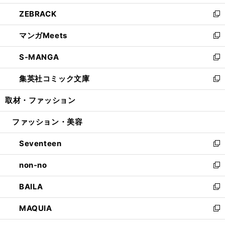
開
ウ
ン
ウ
し
ZEBRACK
く
で
ド
ィ
い
新
開
ウ
ン
ウ
し
マンガMeets
く
で
ド
ィ
い
新
開
ウ
ン
ウ
し
S-MANGA
く
で
ド
ィ
い
新
開
ウ
ン
ウ
し
集英社コミック文庫
く
で
ド
ィ
い
新
開
ウ
ン
ウ
し
取材・ファッション
く
で
ド
ィ
い
開
ウ
ン
ウ
ファッション・美容
く
で
ド
ィ
開
ウ
ン
Seventeen
く
で
ド
新
開
ウ
し
non-no
く
で
い
新
開
ウ
し
BAILA
く
ィ
い
新
ン
ウ
し
MAQUIA
ド
ィ
い
新
ウ
ン
ウ
し