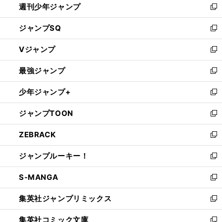
週刊少年ジャンプ
く
新
し
ジャンプSQ
い
新
ウ
し
Vジャンプ
ィ
い
新
ン
ウ
し
最強ジャンプ
ド
ィ
い
新
ウ
ン
ウ
し
少年ジャンプ+
で
ド
ィ
い
新
開
ウ
ン
ウ
し
ジャンプTOON
く
で
ド
ィ
い
新
開
ウ
ン
ウ
し
ZEBRACK
く
で
ド
ィ
い
新
開
ウ
ン
ウ
し
ジャンプルーキー！
く
で
ド
ィ
い
新
開
ウ
ン
ウ
し
S-MANGA
く
で
ド
ィ
い
新
開
ウ
ン
ウ
し
集英社ジャンプリミックス
く
で
ド
ィ
い
新
開
ウ
ン
ウ
し
集英社コミック文庫
く
で
ド
ィ
い
新