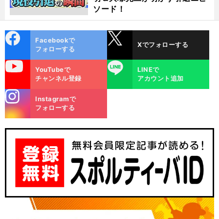
ソード！
cebo
X
Facebookで
Xでフォローする
ok
フォローする
uTube
LINE
YouTubeで
LINEで
チャンネル登録
アカウント追加
stagra
Instagramで
m
フォローする