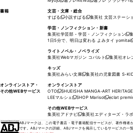
Myojo
週プレNEWS
週プレ グラジャパ!
く
く
新
新
新
ィ
ウ
ィ
ィ
ィ
で
ウ
で
で
し
し
ン
ィ
ン
ン
ン
書籍
文芸・文庫・総合
開
で
開
開
い
い
ド
ン
ド
ド
ド
すばる
小説すばる
集英社 文芸ステーシ
く
開
く
く
新
新
ウ
ウ
ウ
ド
ウ
ウ
ウ
く
し
し
ィ
ィ
学芸・ノンフィクション・新書
で
ウ
で
で
で
い
い
ン
ン
集英社学芸部 - 学芸・ノンフィクション
開
で
開
開
開
新
ウ
ウ
ド
ド
1日5分で、明日は変わる よみタイ yomitai
く
開
く
く
く
し
新
ィ
ィ
ウ
ウ
く
い
ン
ン
ライトノベル・ノベライズ
で
で
ウ
ド
ド
集英社Webマガジン コバルト
集英社オレ
開
開
新
ィ
ウ
ウ
く
く
し
ン
キッズ
で
で
い
ド
集英社みらい文庫
集英社の児童図書 S-KID
開
開
新
ウ
ウ
く
く
し
ィ
オンラインストア・
オンラインストア
で
い
ン
その他WEBサービス
OTO
SHUEISHA MANGA-ART HERITAGE
開
新
ウ
ド
LEEマルシェ
SHOP Marisol
eclat prem
く
し
新
新
ィ
ウ
い
し
し
ン
その他WEBサービス
で
ウ
い
い
ド
集英社アドナビ
集英社エディターズ・ラ
開
新
ィ
ウ
ウ
ウ
く
し
ABJマークは、この電子書店・電子書籍配信サービスが、著作権者か
ン
ィ
ィ
で
い
です。ABJマークの詳細、ABJマークを掲示しているサービスの一
ド
ン
ン
開