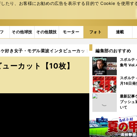
たり、お客様にお勧めの広告を表⽰する⽬的で Cookie を使⽤す
フ
その他球技
その他競技
モーター
フォト
連載
ケ好き女子・モデル菜波インタビューカット【10枚】 (8ページ目)
編集部のおすすめ
スポルテ
ューカット【10枚】
集号 Vol
スポルテ
月16日発
最新記事
プッシュ
いて