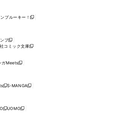
ャンプルーキー！
新
し
い
ウ
ャンプ
新
ィ
社コミック文庫
し
新
ン
い
し
ド
ウ
い
ウ
ガMeets
新
ィ
ウ
で
し
ン
ィ
開
い
ド
ン
く
ウ
ウ
ド
s
S-MANGA
新
新
ィ
で
ウ
し
し
ン
開
で
い
い
ド
く
開
ウ
ウ
ウ
NO
UOMO
く
新
新
ィ
ィ
で
し
し
ン
ン
開
い
い
ド
ド
く
ウ
ウ
ウ
ウ