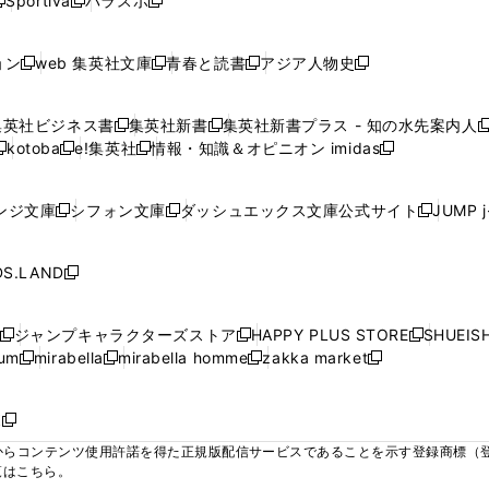
Sportiva
パラスポ
新
新
ィ
ィ
ィ
ィ
ィ
で
で
で
で
し
し
し
ン
ン
ン
ン
ン
開
開
開
開
い
い
い
ド
ド
ド
ド
ド
ョン
web 集英社文庫
青春と読書
アジア人物史
く
く
く
く
新
新
新
新
ウ
ウ
ウ
ウ
ウ
ウ
ウ
ウ
し
し
し
し
ィ
ィ
ィ
で
で
で
で
で
い
い
い
い
ン
ン
ン
集英社ビジネス書
集英社新書
集英社新書プラス - 知の水先案内人
開
開
開
開
開
新
新
新
ウ
ウ
ウ
ウ
ド
ド
ド
kotoba
e!集英社
情報・知識＆オピニオン imidas
く
く
く
く
く
新
し
新
し
新
ィ
ィ
ィ
ィ
ウ
ウ
ウ
し
し
い
し
い
し
ン
ン
ン
ン
で
で
で
い
い
ウ
い
ウ
い
ド
ド
ド
ド
ンジ文庫
シフォン文庫
ダッシュエックス文庫公式サイト
JUMP 
開
開
開
新
新
新
ウ
ウ
ィ
ウ
ィ
ウ
ウ
ウ
ウ
ウ
く
く
く
し
し
し
ィ
ィ
ン
ィ
ン
ィ
で
で
で
で
い
い
い
ン
ン
ド
ン
ド
ン
S.LAND
開
開
開
開
新
ウ
ウ
ウ
ド
ド
ウ
ド
ウ
ド
く
く
く
く
し
ィ
ィ
ィ
ウ
ウ
で
ウ
で
ウ
い
ン
ン
ン
ジャンプキャラクターズストア
HAPPY PLUS STORE
SHUEIS
で
で
開
で
開
で
新
新
新
ウ
ド
ド
ド
ium
mirabella
mirabella homme
zakka market
開
開
く
開
く
開
し
新
新
新
し
新
し
ィ
ウ
ウ
ウ
く
く
く
く
い
し
し
い
し
し
い
ン
で
で
で
ウ
い
い
ウ
い
い
ウ
ド
ボ
開
開
開
新
ィ
ウ
ウ
ィ
ウ
ウ
ィ
ウ
く
く
く
し
らコンテンツ使用許諾を得た正規版配信サービスであることを示す登録商標（登録番
ン
ィ
ィ
ン
ィ
ィ
ン
で
い
覧はこちら。
ド
ン
ン
ド
ン
ン
ド
開