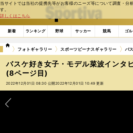
当サイトでは当社の提携先等がお客様のニーズ等について調査・分析し
web Sportiva (webスポルティーバ)
す。
詳しくはこちら
新着
ランキング
野球
サッカー
競馬
ゴル
we
フォトギャラリー
スポーツビーナスギャラリー
バス
b
ス
バスケ好き女子・モデル菜波インタビ
ポ
ル
(8ページ目)
テ
2022年12月01日 08:30 公開
2022年12月01日 10:49 更新
ィ
ー
バ
次へ