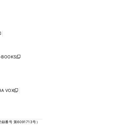
ィ
ィ
で
で
ン
ン
開
開
ド
ド
く
く
ウ
ウ
で
で
開
開
く
く
し
い
ウ
j-BOOKS
新
ィ
し
ン
い
ド
ウ
ウ
ィ
で
ン
HA VOX
開
新
ド
く
し
ウ
い
で
ウ
開
ィ
く
号 第6091713号）
ン
ド