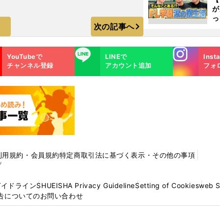
が
っ
次の記事へ
た
Instagra
LINE
YouTubeで
LINEで
Inst
m
チャンネル登録
アカウント追加
フォ
ん
利用規約・会員規約
特定商取引法に基づく表示・その他の事項
プ
ガイドライン
SHUEISHA Privacy Guideline
Setting of Cookies
web 
告についてのお問い合わせ