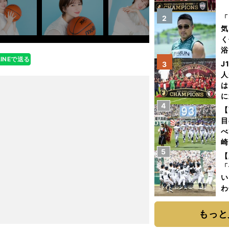
を
「
2
気
く
浴
LINEで送る
太
J
3
ァ
人
は
に
4
と
【
目
べ
崎
5
「
【
て
「
い
わ
だ
もっと