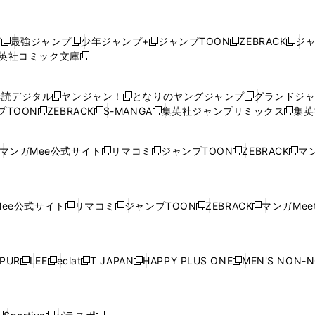
プ
最強ジャンプ
少年ジャンプ+
ジャンプTOON
ZEBRACK
ジ
新
新
新
新
新
英社コミック文庫
し
新
し
し
し
し
い
い
し
い
い
い
ウ
ウ
い
ウ
ウ
ウ
購読デジタル
ヤンジャン！
となりのヤングジャンプ
グランドジ
新
新
新
ィ
ィ
ウ
ィ
ィ
ィ
プTOON
ZEBRACK
S-MANGA
集英社ジャンプリミックス
集英
新
し
新
し
新
し
新
ン
ン
ィ
ン
ン
ン
し
い
し
い
し
い
し
ド
ド
ン
ド
ド
ド
い
ウ
い
ウ
い
ウ
い
ウ
ウ
ド
ウ
ウ
ウ
マンガMee公式サイト
リマコミ
ジャンプTOON
ZEBRACK
マン
新
新
新
新
ウ
ィ
ウ
ィ
ウ
ィ
ウ
で
で
ウ
で
で
で
し
し
し
し
し
ィ
ン
ィ
ン
ィ
ン
ィ
開
開
で
開
開
開
い
い
い
い
い
ン
ド
ン
ド
ン
ド
ン
く
く
開
く
く
く
ウ
ウ
ウ
ウ
ウ
ド
ウ
ド
ウ
ド
ウ
ド
ee公式サイト
リマコミ
ジャンプTOON
ZEBRACK
マンガMeet
く
新
新
新
新
ィ
ィ
ィ
ィ
ィ
ウ
で
ウ
で
ウ
で
ウ
し
し
し
し
ン
ン
ン
ン
ン
で
開
で
開
で
開
で
い
い
い
い
ド
ド
ド
ド
ド
開
く
開
く
開
く
開
ウ
ウ
ウ
ウ
ウ
ウ
ウ
ウ
ウ
PUR
LEE
eclat
T JAPAN
HAPPY PLUS ONE
MEN'S NON-
く
く
く
く
新
新
新
新
新
ィ
ィ
ィ
ィ
で
で
で
で
で
し
し
し
し
し
ン
ン
ン
ン
開
開
開
開
開
い
い
い
い
い
ド
ド
ド
ド
く
く
く
く
く
ウ
ウ
ウ
ウ
ウ
ウ
ウ
ウ
ウ