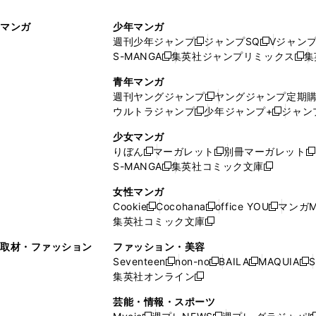
ィ
ウ
マンガ
少年マンガ
ン
ィ
週刊少年ジャンプ
ジャンプSQ
Vジャン
ド
ン
新
新
S-MANGA
集英社ジャンプリミックス
集
ウ
ド
新
し
し
新
で
ウ
し
い
い
し
青年マンガ
開
で
い
ウ
ウ
い
週刊ヤングジャンプ
ヤングジャンプ定期
新
く
開
ウ
ィ
ィ
ウ
ウルトラジャンプ
少年ジャンプ+
ジャン
新
し
新
く
ィ
ン
ン
ィ
し
い
し
ン
ド
ド
ン
少女マンガ
い
ウ
い
ド
ウ
ウ
ド
りぼん
マーガレット
別冊マーガレット
新
新
新
ウ
ィ
ウ
ウ
で
で
ウ
S-MANGA
集英社コミック文庫
し
新
し
新
ィ
ン
ィ
で
開
開
で
い
し
い
し
ン
ド
ン
女性マンガ
開
く
く
開
ウ
い
ウ
い
ド
ウ
ド
Cookie
Cocohana
office YOU
マンガM
く
く
新
新
新
ィ
ウ
ィ
ウ
ウ
で
ウ
集英社コミック文庫
し
新
し
し
ン
ィ
ン
ィ
で
開
で
い
し
い
い
ド
ン
ド
ン
取材・ファッション
ファッション・美容
開
く
開
ウ
い
ウ
ウ
ウ
ド
ウ
ド
Seventeen
non-no
BAILA
MAQUIA
S
く
く
新
新
新
新
ィ
ウ
ィ
ィ
で
ウ
で
ウ
集英社オンライン
し
新
し
し
し
ン
ィ
ン
ン
開
で
開
で
い
し
い
い
い
ド
ン
ド
ド
芸能・情報・スポーツ
く
開
く
開
ウ
い
ウ
ウ
ウ
ウ
ド
ウ
ウ