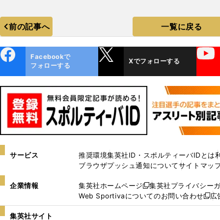
VENUS』９人
ト集（14枚）
フォトギャラ
前の記事へ
一覧に戻る
リー（29点）
ebo
X
YouTube
Facebookで
Xでフォローする
ok
フォローする
中高の６年間、バスケットボールに打ち込んでいたという菜波さ
photo by Inomata Sayaka
記事を読む＞＞
サービス
推奨環境
集英社ID・スポルティーバIDとは
ブラウザプッシュ通知について
サイトマッ
企業情報
集英社ホームページ
集英社プライバシー
新
Web Sportivaについてのお問い合わせ
広
し
新
い
し
集英社サイト
ウ
い