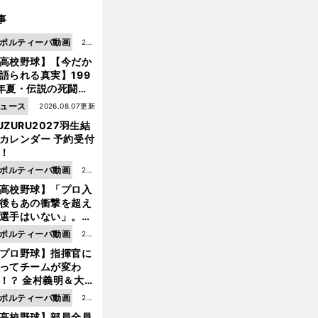
事
ポルティーバ動画
202
高校野球】【今だか
6.0
語られる真実】199
8.0
年夏・伝説の死闘の
7更
中にPL学園に何が起
ュース
2026.08.07更新
新
ていた！？
UZURU2027羽生結
カレンダー 予約受付
！
ポルティーバ動画
202
高校野球】「プロ入
6.0
後もあの衝撃を超え
8.0
選手はいない」。PL
6更
園トリオが衝撃を受
ポルティーバ動画
202
新
た選手
プロ野球】指揮官に
6.0
ってチームが変わ
8.0
！？ 金村義明＆大塚
6更
二が語る歴代監督エ
ポルティーバ動画
202
新
ソード
高校野球】部員全員
6.0