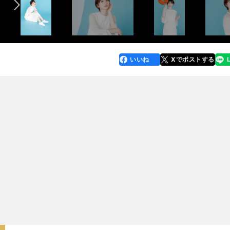
いいね
Xでポストする
line
faceboo
x
k