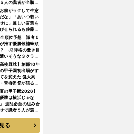
５人の識者が全順位
大胆予想
お前がラクして生意
だな」「あいつ若い
せに」厳しい言葉を
びせられるも佐藤慎
郎が貫いた誇りとフ
1全順位予想 識者５
ンへの思い
が推す優勝候補筆頭
？ J2降格の憂き目
遭いそうな３クラブ
は？
高校野球】創部10年
の甲子園初出場がす
てを変えた 健大高
・青栁監督が語る
機動破壊」はこうし
夏の甲子園2026】
生まれた
優勝は横浜じゃな
」 波乱必至の組み合
せで識者５人が選ん
優勝校はここだ！
見る