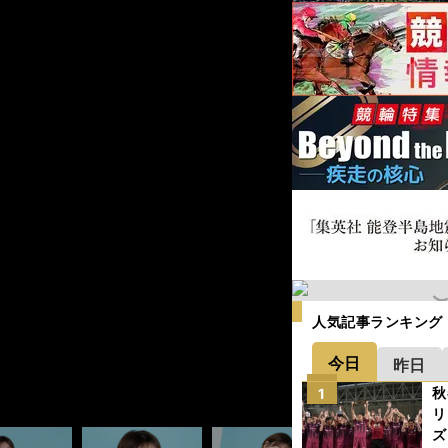
人気記事ランキング
ん
ん
ん
ん
ん
ん
ん
ん
今日
昨日
秋
1
リ
ズ