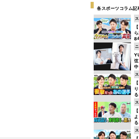
各スポーツコラム記
ス
【
ら
8
最
ニ
き
Y
弦
中
ス
【
り
る
学
ス
け
【
よ
る
光
ス
ピ
【