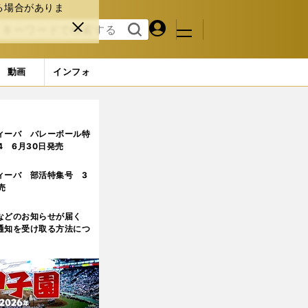
る場合がありま
マイペ
閉じ
検索
メニュ
ー
る
す
ジ
る
動画
インフォ
ィーバ バレーボール特
.4 6月30日発売
ィーバ 部活特集号 3
売
などのお知らせが届く
通知を受け取る方法につ