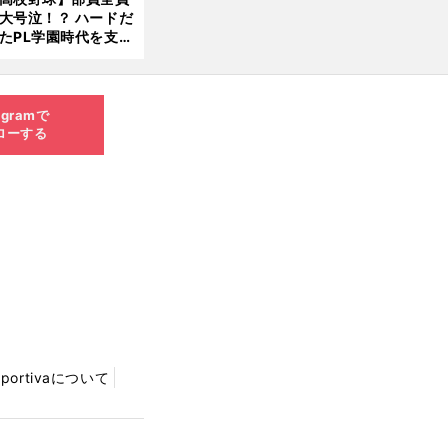
大号泣！？ ハードだ
8.0
たPL学園時代を支え
6更
ものとは
新
agramで
ローする
Sportivaについて