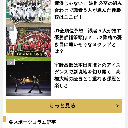
横浜じゃない」 波乱必至の組み
合わせで識者５人が選んだ優勝
校はここだ！
4
J1全順位予想 識者５人が推す
優勝候補筆頭は？ J2降格の憂
き目に遭いそうな３クラブと
は？
5
宇野昌磨は本田真凜とのアイス
ダンスで新境地を切り開く 高
橋大輔の証言とも重なる課題と
楽しさ
もっと見る
各スポーツコラム記事