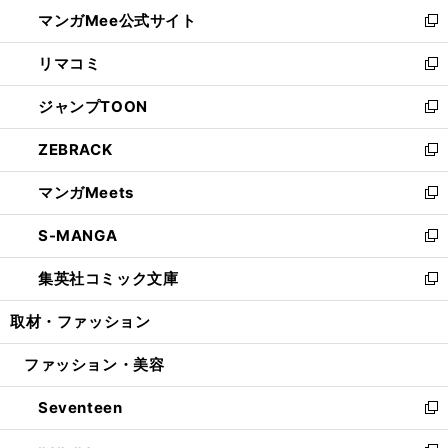
ン
ウ
し
マンガMee公式サイト
く
ド
ィ
い
新
ウ
ン
ウ
し
リマコミ
で
ド
ィ
い
新
開
ウ
ン
ウ
し
ジャンプTOON
く
で
ド
ィ
い
新
開
ウ
ン
ウ
し
ZEBRACK
く
で
ド
ィ
い
新
開
ウ
ン
ウ
し
マンガMeets
く
で
ド
ィ
い
新
開
ウ
ン
ウ
し
S-MANGA
く
で
ド
ィ
い
新
開
ウ
ン
ウ
し
集英社コミック文庫
く
で
ド
ィ
い
新
開
ウ
ン
ウ
し
取材・ファッション
く
で
ド
ィ
い
開
ウ
ン
ウ
ファッション・美容
く
で
ド
ィ
開
ウ
ン
Seventeen
く
で
ド
新
開
ウ
し