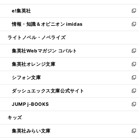
開
ウ
ン
ウ
し
e!集英社
く
で
ド
ィ
い
新
開
ウ
ン
ウ
し
情報・知識＆オピニオン imidas
く
で
ド
ィ
い
新
開
ウ
ン
ウ
し
ライトノベル・ノベライズ
く
で
ド
ィ
い
開
ウ
ン
ウ
集英社Webマガジン コバルト
く
で
ド
ィ
新
開
ウ
ン
し
集英社オレンジ文庫
く
で
ド
い
新
開
ウ
ウ
し
シフォン文庫
く
で
ィ
い
新
開
ン
ウ
し
ダッシュエックス文庫公式サイト
く
ド
ィ
い
新
ウ
ン
ウ
し
JUMP j-BOOKS
で
ド
ィ
い
新
開
ウ
ン
ウ
し
キッズ
く
で
ド
ィ
い
開
ウ
ン
ウ
集英社みらい文庫
く
で
ド
ィ
新
開
ウ
ン
し