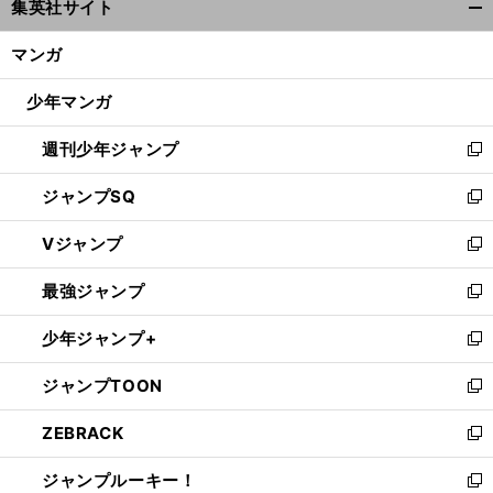
集英社サイト
ィ
開
ン
く/
マンガ
ド
閉
ウ
じ
少年マンガ
で
る
開
週刊少年ジャンプ
く
新
し
ジャンプSQ
い
新
ウ
し
Vジャンプ
ィ
い
新
ン
ウ
し
最強ジャンプ
ド
ィ
い
新
ウ
ン
ウ
し
少年ジャンプ+
で
ド
ィ
い
新
開
ウ
ン
ウ
し
ジャンプTOON
く
で
ド
ィ
い
新
開
ウ
ン
ウ
し
ZEBRACK
く
で
ド
ィ
い
新
開
ウ
ン
ウ
し
ジャンプルーキー！
く
で
ド
ィ
い
新