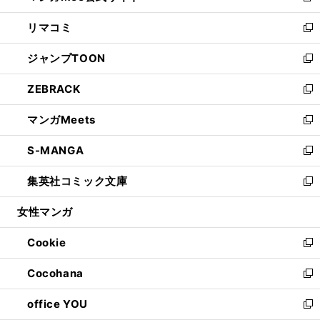
ウ
ン
ウ
し
リマコミ
で
ド
ィ
い
新
開
ウ
ン
ウ
し
ジャンプTOON
く
で
ド
ィ
い
新
開
ウ
ン
ウ
し
ZEBRACK
く
で
ド
ィ
い
新
開
ウ
ン
ウ
し
マンガMeets
く
で
ド
ィ
い
新
開
ウ
ン
ウ
し
S-MANGA
く
で
ド
ィ
い
新
開
ウ
ン
ウ
し
集英社コミック文庫
く
で
ド
ィ
い
新
開
ウ
ン
ウ
し
女性マンガ
く
で
ド
ィ
い
開
ウ
ン
ウ
Cookie
く
で
ド
ィ
新
開
ウ
ン
し
Cocohana
く
で
ド
い
新
開
ウ
ウ
し
office YOU
く
で
ィ
い
新
開