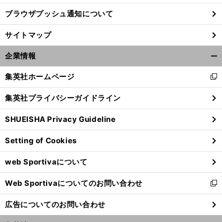
ブラウザプッシュ通知について
サイトマップ
企業情報
開
く/
集英社ホームページ
新
閉
し
じ
集英社プライバシーガイドライン
い
る
ウ
SHUEISHA Privacy Guideline
ィ
ン
Setting of Cookies
ド
ウ
web Sportivaについて
で
開
Web Sportivaについてのお問い合わせ
く
新
し
広告についてのお問い合わせ
い
ウ