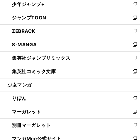
少年ジャンプ+
く
で
ド
ィ
い
新
開
ウ
ン
ウ
し
ジャンプTOON
く
で
ド
ィ
い
新
開
ウ
ン
ウ
し
ZEBRACK
く
で
ド
ィ
い
新
開
ウ
ン
ウ
し
S-MANGA
く
で
ド
ィ
い
新
開
ウ
ン
ウ
し
集英社ジャンプリミックス
く
で
ド
ィ
い
新
開
ウ
ン
ウ
し
集英社コミック文庫
く
で
ド
ィ
い
新
開
ウ
ン
ウ
し
少女マンガ
く
で
ド
ィ
い
開
ウ
ン
ウ
りぼん
く
で
ド
ィ
新
開
ウ
ン
し
マーガレット
く
で
ド
い
新
開
ウ
ウ
し
別冊マーガレット
く
で
ィ
い
新
開
ン
ウ
し
マンガMee公式サイト
く
ド
ィ
い
新