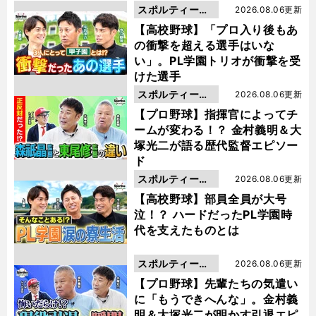
スポルティーバ
2026.08.06更新
動画
【高校野球】「プロ入り後もあ
の衝撃を超える選手はいな
い」。PL学園トリオが衝撃を受
けた選手
スポルティーバ
2026.08.06更新
動画
【プロ野球】指揮官によってチ
ームが変わる！？ 金村義明＆大
塚光二が語る歴代監督エピソー
ド
スポルティーバ
2026.08.06更新
動画
【高校野球】部員全員が大号
泣！？ ハードだったPL学園時
代を支えたものとは
スポルティーバ
2026.08.06更新
動画
【プロ野球】先輩たちの気遣い
に「もうできへんな」。金村義
明＆大塚光二が明かす引退エピ