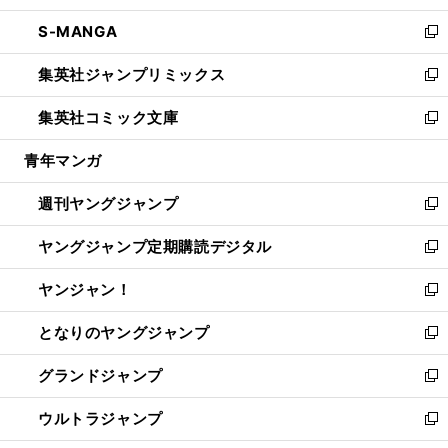
開
ウ
ン
ウ
し
S-MANGA
く
で
ド
ィ
い
新
開
ウ
ン
ウ
し
集英社ジャンプリミックス
く
で
ド
ィ
い
新
開
ウ
ン
ウ
し
集英社コミック文庫
く
で
ド
ィ
い
新
開
ウ
ン
ウ
し
青年マンガ
く
で
ド
ィ
い
開
ウ
ン
ウ
週刊ヤングジャンプ
く
で
ド
ィ
新
開
ウ
ン
し
ヤングジャンプ定期購読デジタル
く
で
ド
い
新
開
ウ
ウ
し
ヤンジャン！
く
で
ィ
い
新
開
ン
ウ
し
となりのヤングジャンプ
く
ド
ィ
い
新
ウ
ン
ウ
し
グランドジャンプ
で
ド
ィ
い
新
開
ウ
ン
ウ
し
ウルトラジャンプ
く
で
ド
ィ
い
新
開
ウ
ン
ウ
し