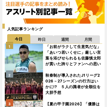
人気記事ランキング
今日
昨日
週間
月間
「お前がラクして生意気だな」
1
「あいつ若いくせに」厳しい言
葉を浴びせられるも佐藤慎太郎
が貫いた誇りとファンへの思い
秋春制が導入されたJ1リーグ2
2
026－27シーズンの行方はい
かに!? ５人の識者が全順位を
大胆予想
【夏の甲子園2026】「優勝は
3