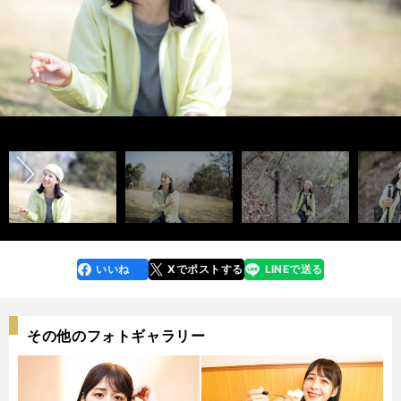
山下舞弓さんのおすすめ北八ヶ岳・高見石小屋 photo by Yamashita
モデルで登山YouTuberの山下舞弓さん photo by Kato Shotaro
Mayumi
山下さんのおすすめ北八ヶ岳・白駒荘
山下さんのおすすめ北アルプス・大天荘
山下さんのおすすめ御嶽山・五の池小屋
山下さんのおすすめ南アルプス・仙丈小屋
前へ
インタビュー記事はこちら＞＞
詳細を記事でチェック＞＞
詳細を記事でチェック＞＞
詳細を記事でチェック＞＞
詳細を記事でチェック＞＞
詳細を記事でチェック＞＞
いいね
Xでポストする
LINEで送る
line
faceboo
x
k
その他のフォトギャラリー