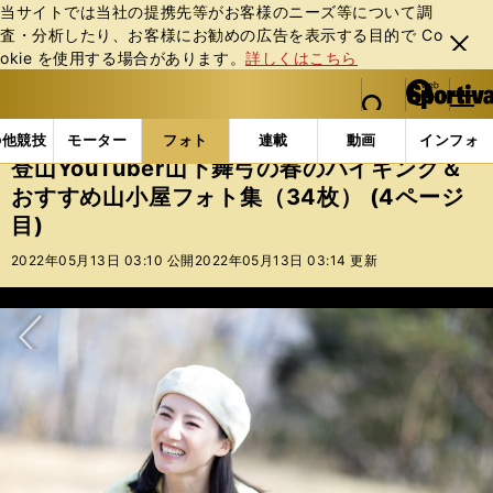
当サイトでは当社の提携先等がお客様のニーズ等について調
査・分析したり、お客様にお勧めの広告を表⽰する⽬的で Co
閉じ
okie を使⽤する場合があります。
詳しくはこちら
る
マイペ
web Sportiva (webスポルティーバ)
検索
メニュ
we
ー
フォトギャラリー
登山YouTuber山下舞弓の春のハイ
b
ジ
の他競技
モーター
フォト
連載
動画
インフォ
ス
登山YouTuber山下舞弓の春のハイキング＆
ポ
おすすめ山小屋フォト集（34枚） (4ページ
ル
目)
テ
ィ
2022年05月13日 03:10 公開
2022年05月13日 03:14 更新
ー
バ
次へ