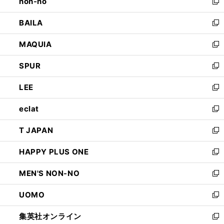
non-no
く
で
い
新
開
ウ
し
BAILA
く
ィ
い
新
ン
ウ
し
MAQUIA
ド
ィ
い
新
ウ
ン
ウ
し
SPUR
で
ド
ィ
い
新
開
ウ
ン
ウ
し
LEE
く
で
ド
ィ
い
新
開
ウ
ン
ウ
し
eclat
く
で
ド
ィ
い
新
開
ウ
ン
ウ
し
T JAPAN
く
で
ド
ィ
い
新
開
ウ
ン
ウ
し
HAPPY PLUS ONE
く
で
ド
ィ
い
新
開
ウ
ン
ウ
し
MEN'S NON-NO
く
で
ド
ィ
い
新
開
ウ
ン
ウ
し
UOMO
く
で
ド
ィ
い
新
開
ウ
ン
ウ
し
集英社オンライン
く
で
ド
ィ
い
新