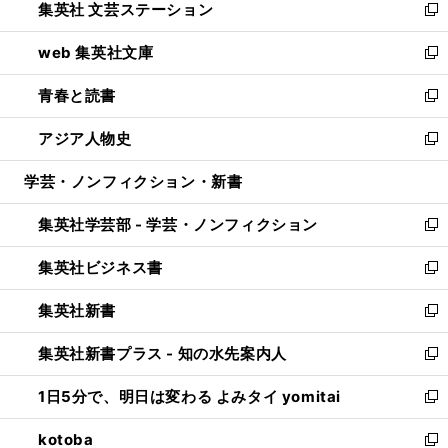
集英社 文芸ステーション
く
ィ
い
新
ン
ウ
し
web 集英社文庫
ド
ィ
い
新
ウ
ン
ウ
し
青春と読書
で
ド
ィ
い
新
開
ウ
ン
ウ
し
アジア人物史
く
で
ド
ィ
い
新
開
ウ
ン
ウ
し
学芸・ノンフィクション・新書
く
で
ド
ィ
い
開
ウ
ン
ウ
集英社学芸部 - 学芸・ノンフィクション
く
で
ド
ィ
新
開
ウ
ン
し
集英社ビジネス書
く
で
ド
い
新
開
ウ
ウ
し
集英社新書
く
で
ィ
い
新
開
ン
ウ
し
集英社新書プラス - 知の水先案内人
く
ド
ィ
い
新
ウ
ン
ウ
し
1日5分で、明日は変わる よみタイ yomitai
で
ド
ィ
い
新
開
ウ
ン
ウ
し
kotoba
く
で
ド
ィ
い
新