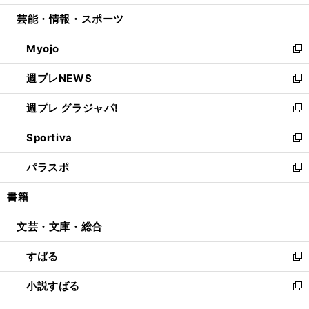
開
ウ
ン
ウ
し
芸能・情報・スポーツ
く
で
ド
ィ
い
開
ウ
ン
ウ
Myojo
く
で
ド
ィ
新
開
ウ
ン
し
週プレNEWS
く
で
ド
い
新
開
ウ
ウ
し
週プレ グラジャパ!
く
で
ィ
い
新
開
ン
ウ
し
Sportiva
く
ド
ィ
い
新
ウ
ン
ウ
し
パラスポ
で
ド
ィ
い
新
開
ウ
ン
ウ
し
書籍
く
で
ド
ィ
い
開
ウ
ン
ウ
文芸・文庫・総合
く
で
ド
ィ
開
ウ
ン
すばる
く
で
ド
新
開
ウ
し
小説すばる
く
で
い
新
開
ウ
し