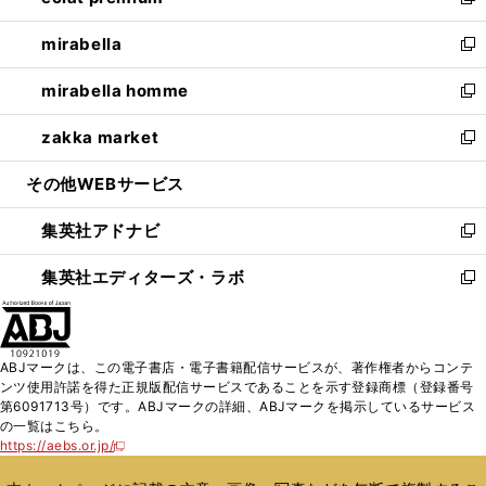
い
新
開
ウ
ン
ウ
し
mirabella
く
で
ド
ィ
い
新
開
ウ
ン
ウ
し
mirabella homme
く
で
ド
ィ
い
新
開
ウ
ン
ウ
し
zakka market
く
で
ド
ィ
い
新
開
ウ
ン
ウ
し
その他WEBサービス
く
で
ド
ィ
い
開
ウ
ン
ウ
集英社アドナビ
く
で
ド
ィ
新
開
ウ
ン
し
集英社エディターズ・ラボ
く
で
ド
い
新
開
ウ
ウ
し
く
で
ィ
い
開
ン
ウ
ABJマークは、この電子書店・電子書籍配信サービスが、著作権者からコンテ
く
ド
ィ
ンツ使用許諾を得た正規版配信サービスであることを示す登録商標（登録番号
ウ
ン
第6091713号）です。ABJマークの詳細、ABJマークを掲示しているサービス
で
ド
の一覧はこちら。
開
ウ
https://aebs.or.jp/
新
く
で
し
い