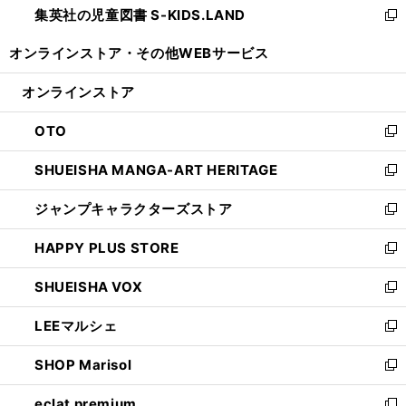
集英社の児童図書 S-KIDS.LAND
く
で
ド
い
新
開
ウ
ウ
し
オンラインストア・
その他WEBサービス
く
で
ィ
い
開
ン
ウ
オンラインストア
く
ド
ィ
ウ
ン
OTO
で
ド
新
開
ウ
し
SHUEISHA MANGA-ART HERITAGE
く
で
い
新
開
ウ
し
ジャンプキャラクターズストア
く
ィ
い
新
ン
ウ
し
HAPPY PLUS STORE
ド
ィ
い
新
ウ
ン
ウ
し
SHUEISHA VOX
で
ド
ィ
い
新
開
ウ
ン
ウ
し
LEEマルシェ
く
で
ド
ィ
い
新
開
ウ
ン
ウ
し
SHOP Marisol
く
で
ド
ィ
い
新
開
ウ
ン
ウ
し
eclat premium
く
で
ド
ィ