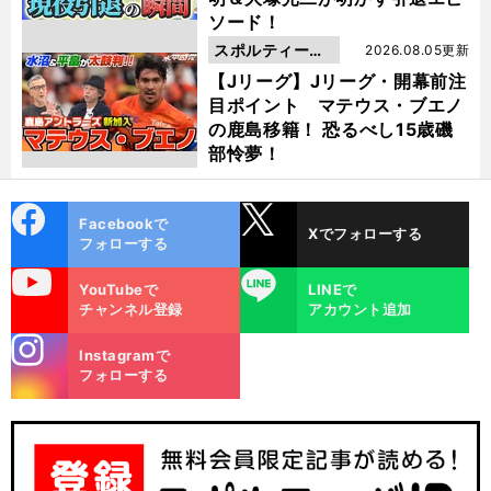
ソード！
スポルティーバ
2026.08.05更新
動画
【Jリーグ】Jリーグ・開幕前注
目ポイント マテウス・ブエノ
の鹿島移籍！ 恐るべし15歳磯
部怜夢！
cebo
X
Facebookで
Xでフォローする
ok
フォローする
uTube
LINE
YouTubeで
LINEで
チャンネル登録
アカウント追加
stagra
Instagramで
m
フォローする