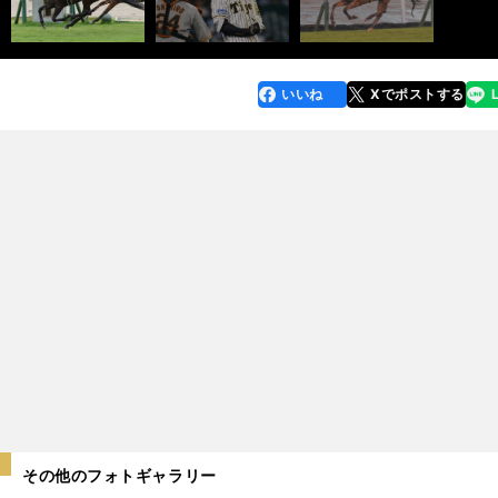
いいね
Xでポストする
line
faceboo
x
k
その他のフォトギャラリー