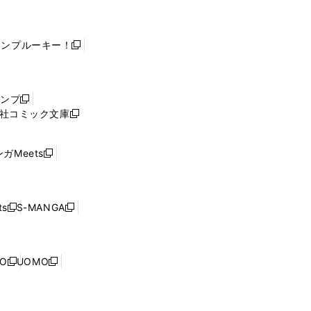
ャンプルーキー！
新
し
い
ウ
ャンプ
新
ィ
社コミック文庫
し
新
ン
い
し
ド
ウ
い
ウ
ガMeets
新
ィ
ウ
で
し
ン
ィ
開
い
ド
ン
く
ウ
ウ
ド
s
S-MANGA
新
新
ィ
で
ウ
し
し
ン
開
で
い
い
ド
く
開
ウ
ウ
ウ
NO
UOMO
く
新
新
ィ
ィ
で
し
し
ン
ン
開
い
い
ド
ド
く
ウ
ウ