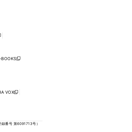
ウ
ウ
ィ
ィ
で
で
ン
ン
開
開
ド
ド
く
く
ウ
ウ
で
で
開
開
く
く
し
い
ウ
j-BOOKS
新
ィ
し
ン
い
ド
ウ
ウ
ィ
で
ン
HA VOX
開
新
ド
く
し
ウ
い
で
ウ
開
ィ
く
号 第6091713号）
ン
ド