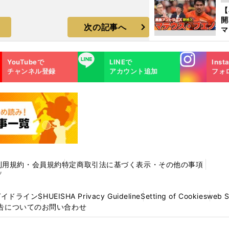
エ
【
次の記事へ
マ
島
歳
Instagra
LINE
YouTubeで
LINEで
Inst
m
チャンネル登録
アカウント追加
フォ
利用規約・会員規約
特定商取引法に基づく表示・その他の事項
プ
ガイドライン
SHUEISHA Privacy Guideline
Setting of Cookies
web 
告についてのお問い合わせ