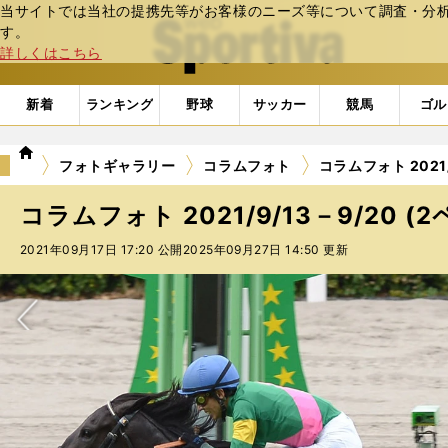
当サイトでは当社の提携先等がお客様のニーズ等について調査・分析し
web Sportiva (webスポルティーバ)
す。
詳しくはこちら
新着
ランキング
野球
サッカー
競馬
ゴル
we
フォトギャラリー
コラムフォト
コラムフォト 2021/
b
ス
コラムフォト 2021/9/13－9/20 (
ポ
ル
2021年09月17日 17:20 公開
2025年09月27日 14:50 更新
テ
ィ
ー
バ
次へ