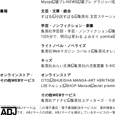
ウ
ド
ウ
ウ
Myojo
週プレNEWS
週プレ グラジャパ!
く
く
新
新
新
ィ
ウ
ィ
ィ
ィ
で
ウ
で
で
し
し
ン
ィ
ン
ン
ン
書籍
文芸・文庫・総合
開
で
開
開
い
い
ド
ン
ド
ド
ド
すばる
小説すばる
集英社 文芸ステーシ
く
開
く
く
新
新
ウ
ウ
ウ
ド
ウ
ウ
ウ
く
し
し
ィ
ィ
学芸・ノンフィクション・新書
で
ウ
で
で
で
い
い
ン
ン
集英社学芸部 - 学芸・ノンフィクション
開
で
開
開
開
新
ウ
ウ
ド
ド
1日5分で、明日は変わる よみタイ yomitai
く
開
く
く
く
し
新
ィ
ィ
ウ
ウ
く
い
ン
ン
ライトノベル・ノベライズ
で
で
ウ
ド
ド
集英社Webマガジン コバルト
集英社オレ
開
開
新
ィ
ウ
ウ
く
く
し
ン
キッズ
で
で
い
ド
集英社みらい文庫
集英社の児童図書 S-KID
開
開
新
ウ
ウ
く
く
し
ィ
オンラインストア・
オンラインストア
で
い
ン
その他WEBサービス
OTO
SHUEISHA MANGA-ART HERITAGE
開
新
ウ
ド
LEEマルシェ
SHOP Marisol
eclat prem
く
し
新
新
ィ
ウ
い
し
し
ン
その他WEBサービス
で
ウ
い
い
ド
集英社アドナビ
集英社エディターズ・ラ
開
新
ィ
ウ
ウ
ウ
く
し
ABJマークは、この電子書店・電子書籍配信サービスが、著作権者か
ン
ィ
ィ
で
い
です。ABJマークの詳細、ABJマークを掲示しているサービスの一
ド
ン
ン