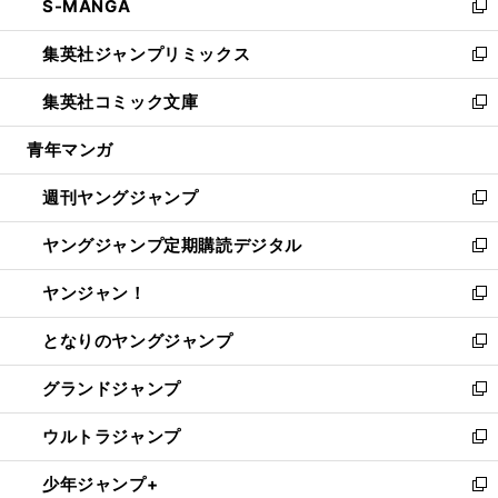
S-MANGA
く
で
ド
ィ
い
新
開
ウ
ン
ウ
し
集英社ジャンプリミックス
く
で
ド
ィ
い
新
開
ウ
ン
ウ
し
集英社コミック文庫
く
で
ド
ィ
い
新
開
ウ
ン
ウ
し
青年マンガ
く
で
ド
ィ
い
開
ウ
ン
ウ
週刊ヤングジャンプ
く
で
ド
ィ
新
開
ウ
ン
し
ヤングジャンプ定期購読デジタル
く
で
ド
い
新
開
ウ
ウ
し
ヤンジャン！
く
で
ィ
い
新
開
ン
ウ
し
となりのヤングジャンプ
く
ド
ィ
い
新
ウ
ン
ウ
し
グランドジャンプ
で
ド
ィ
い
新
開
ウ
ン
ウ
し
ウルトラジャンプ
く
で
ド
ィ
い
新
開
ウ
ン
ウ
し
少年ジャンプ+
く
で
ド
ィ
い
新