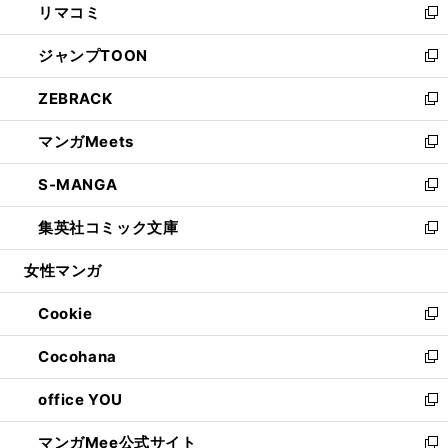
リマコミ
で
ド
ィ
い
新
開
ウ
ン
ウ
し
ジャンプTOON
く
で
ド
ィ
い
新
開
ウ
ン
ウ
し
ZEBRACK
く
で
ド
ィ
い
新
開
ウ
ン
ウ
し
マンガMeets
く
で
ド
ィ
い
新
開
ウ
ン
ウ
し
S-MANGA
く
で
ド
ィ
い
新
開
ウ
ン
ウ
し
集英社コミック文庫
く
で
ド
ィ
い
新
開
ウ
ン
ウ
し
女性マンガ
く
で
ド
ィ
い
開
ウ
ン
ウ
Cookie
く
で
ド
ィ
新
開
ウ
ン
し
Cocohana
く
で
ド
い
新
開
ウ
ウ
し
office YOU
く
で
ィ
い
新
開
ン
ウ
し
マンガMee公式サイト
く
ド
ィ
い
新