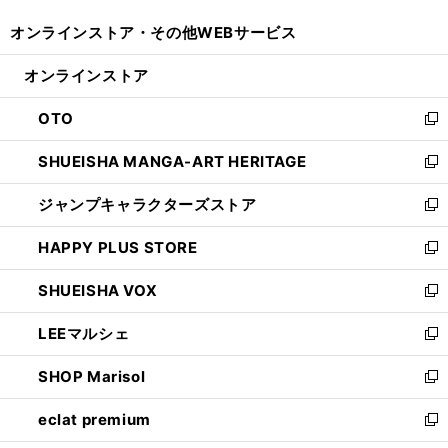
開
ウ
ウ
し
オンラインストア・
その他WEBサービス
く
で
ィ
い
開
ン
ウ
オンラインストア
く
ド
ィ
ウ
ン
OTO
で
ド
新
開
ウ
し
SHUEISHA MANGA-ART HERITAGE
く
で
い
新
開
ウ
し
ジャンプキャラクターズストア
く
ィ
い
新
ン
ウ
し
HAPPY PLUS STORE
ド
ィ
い
新
ウ
ン
ウ
し
SHUEISHA VOX
で
ド
ィ
い
新
開
ウ
ン
ウ
し
LEEマルシェ
く
で
ド
ィ
い
新
開
ウ
ン
ウ
し
SHOP Marisol
く
で
ド
ィ
い
新
開
ウ
ン
ウ
し
eclat premium
く
で
ド
ィ
い
新
開
ウ
ン
ウ
し