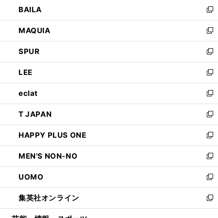
ウ
し
BAILA
く
ィ
い
新
ン
ウ
し
MAQUIA
ド
ィ
い
新
ウ
ン
ウ
し
SPUR
で
ド
ィ
い
新
開
ウ
ン
ウ
し
LEE
く
で
ド
ィ
い
新
開
ウ
ン
ウ
し
eclat
く
で
ド
ィ
い
新
開
ウ
ン
ウ
し
T JAPAN
く
で
ド
ィ
い
新
開
ウ
ン
ウ
し
HAPPY PLUS ONE
く
で
ド
ィ
い
新
開
ウ
ン
ウ
し
MEN'S NON-NO
く
で
ド
ィ
い
新
開
ウ
ン
ウ
し
UOMO
く
で
ド
ィ
い
新
開
ウ
ン
ウ
し
集英社オンライン
く
で
ド
ィ
い
新
開
ウ
ン
ウ
し