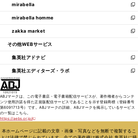
mirabella
く
で
ド
ィ
い
新
開
ウ
ン
ウ
し
mirabella homme
く
で
ド
ィ
い
新
開
ウ
ン
ウ
し
zakka market
く
で
ド
ィ
い
新
開
ウ
ン
ウ
し
その他WEBサービス
く
で
ド
ィ
い
開
ウ
ン
ウ
集英社アドナビ
く
で
ド
ィ
新
開
ウ
ン
し
集英社エディターズ・ラボ
く
で
ド
い
新
開
ウ
ウ
し
く
で
ィ
い
開
ン
ウ
ABJマークは、この電子書店・電子書籍配信サービスが、著作権者からコンテ
く
ド
ィ
ンツ使用許諾を得た正規版配信サービスであることを示す登録商標（登録番号
ウ
ン
第6091713号）です。ABJマークの詳細、ABJマークを掲示しているサービス
で
ド
の一覧はこちら。
開
ウ
https://aebs.or.jp/
新
く
で
し
い
開
本ホームページに記載の文章・画像・写真などを無断で複製するこ
ウ
く
とは法律で禁じられています。全ての著作権は株式会社 集英社に帰