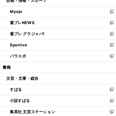
芸能・情報・スポーツ
く
で
ド
ィ
い
開
ウ
ン
ウ
Myojo
く
で
ド
ィ
新
開
ウ
ン
し
週プレNEWS
く
で
ド
い
新
開
ウ
ウ
し
週プレ グラジャパ!
く
で
ィ
い
新
開
ン
ウ
し
Sportiva
く
ド
ィ
い
新
ウ
ン
ウ
し
パラスポ
で
ド
ィ
い
新
開
ウ
ン
ウ
し
書籍
く
で
ド
ィ
い
開
ウ
ン
ウ
文芸・文庫・総合
く
で
ド
ィ
開
ウ
ン
すばる
く
で
ド
新
開
ウ
し
小説すばる
く
で
い
新
開
ウ
し
集英社 文芸ステーション
く
ィ
い
新