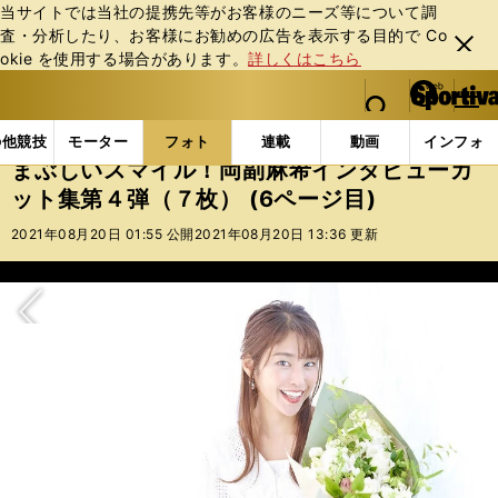
当サイトでは当社の提携先等がお客様のニーズ等について調
査・分析したり、お客様にお勧めの広告を表⽰する⽬的で Co
閉じ
okie を使⽤する場合があります。
詳しくはこちら
る
マイペ
web Sportiva (webスポルティーバ)
検索
メニュ
we
ー
フォトギャラリー
スポーツビーナスギャラリー
ま
b
ジ
の他競技
モーター
フォト
連載
動画
インフォ
ス
まぶしいスマイル！岡副麻希インタビューカ
ポ
ット集第４弾（７枚） (6ページ目)
ル
テ
2021年08月20日 01:55 公開
2021年08月20日 13:36 更新
ィ
ー
バ
次へ