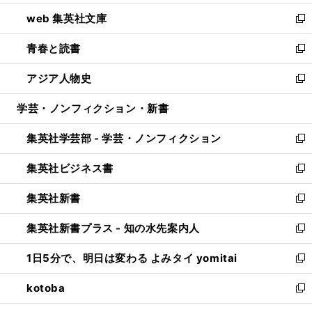
ン
ウ
し
web 集英社文庫
ド
ィ
い
新
ウ
ン
ウ
し
青春と読書
で
ド
ィ
い
新
開
ウ
ン
ウ
し
アジア人物史
く
で
ド
ィ
い
新
開
ウ
ン
ウ
し
学芸・ノンフィクション・新書
く
で
ド
ィ
い
開
ウ
ン
ウ
集英社学芸部 - 学芸・ノンフィクション
く
で
ド
ィ
新
開
ウ
ン
し
集英社ビジネス書
く
で
ド
い
新
開
ウ
ウ
し
集英社新書
く
で
ィ
い
新
開
ン
ウ
し
集英社新書プラス - 知の水先案内人
く
ド
ィ
い
新
ウ
ン
ウ
し
1日5分で、明日は変わる よみタイ yomitai
で
ド
ィ
い
新
開
ウ
ン
ウ
し
kotoba
く
で
ド
ィ
い
新
開
ウ
ン
ウ
し