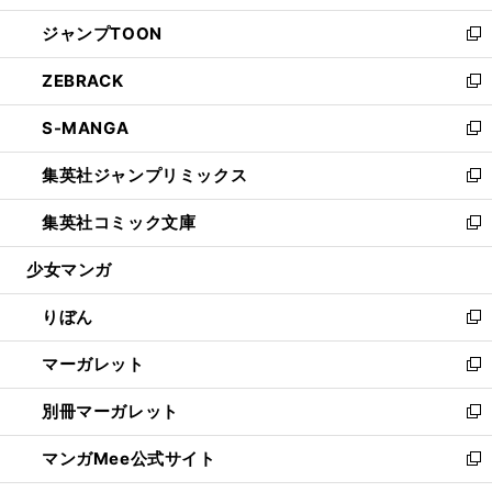
開
ウ
ン
ウ
し
ジャンプTOON
く
で
ド
ィ
い
新
開
ウ
ン
ウ
し
ZEBRACK
く
で
ド
ィ
い
新
開
ウ
ン
ウ
し
S-MANGA
く
で
ド
ィ
い
新
開
ウ
ン
ウ
し
集英社ジャンプリミックス
く
で
ド
ィ
い
新
開
ウ
ン
ウ
し
集英社コミック文庫
く
で
ド
ィ
い
新
開
ウ
ン
ウ
し
少女マンガ
く
で
ド
ィ
い
開
ウ
ン
ウ
りぼん
く
で
ド
ィ
新
開
ウ
ン
し
マーガレット
く
で
ド
い
新
開
ウ
ウ
し
別冊マーガレット
く
で
ィ
い
新
開
ン
ウ
し
マンガMee公式サイト
く
ド
ィ
い
新
ウ
ン
ウ
し