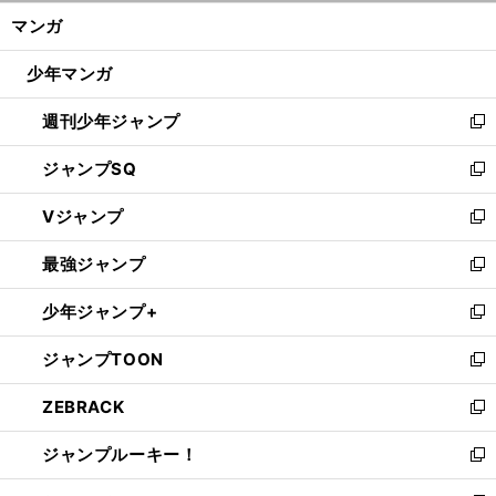
ン
く/
マンガ
ド
閉
ウ
じ
少年マンガ
で
る
開
週刊少年ジャンプ
く
新
し
ジャンプSQ
い
新
ウ
し
Vジャンプ
ィ
い
新
ン
ウ
し
最強ジャンプ
ド
ィ
い
新
ウ
ン
ウ
し
少年ジャンプ+
で
ド
ィ
い
新
開
ウ
ン
ウ
し
ジャンプTOON
く
で
ド
ィ
い
新
開
ウ
ン
ウ
し
ZEBRACK
く
で
ド
ィ
い
新
開
ウ
ン
ウ
し
ジャンプルーキー！
く
で
ド
ィ
い
新
開
ウ
ン
ウ
し