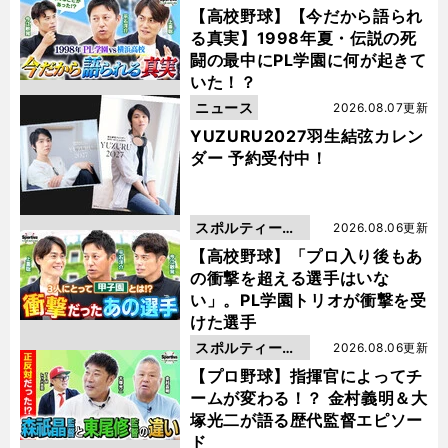
動画
【高校野球】【今だから語られ
る真実】1998年夏・伝説の死
闘の最中にPL学園に何が起きて
いた！？
ニュース
2026.08.07更新
YUZURU2027羽生結弦カレン
ダー 予約受付中！
スポルティーバ
2026.08.06更新
動画
【高校野球】「プロ入り後もあ
の衝撃を超える選手はいな
い」。PL学園トリオが衝撃を受
けた選手
スポルティーバ
2026.08.06更新
動画
【プロ野球】指揮官によってチ
ームが変わる！？ 金村義明＆大
塚光二が語る歴代監督エピソー
ド