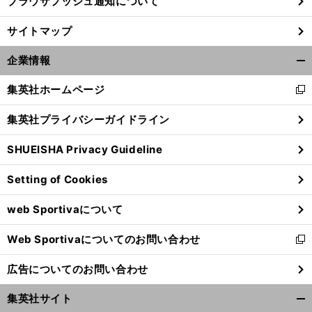
ブラウザプッシュ通知について
サイトマップ
企業情報
開
く/
集英社ホームページ
新
閉
し
じ
集英社プライバシーガイドライン
い
る
ウ
SHUEISHA Privacy Guideline
ィ
ン
Setting of Cookies
ド
ウ
web Sportivaについて
で
開
Web Sportivaについてのお問い合わせ
く
新
し
広告についてのお問い合わせ
い
ウ
集英社サイト
ィ
開