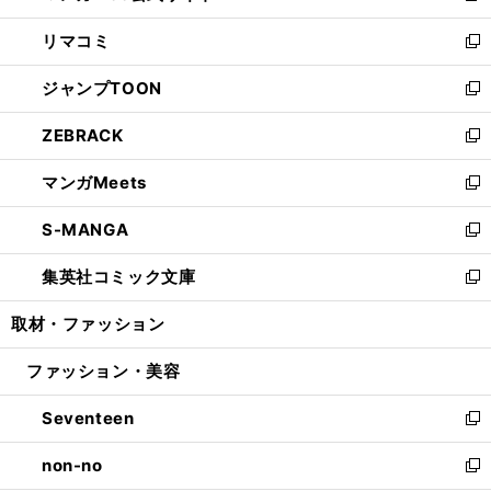
ウ
ン
ウ
し
リマコミ
で
ド
ィ
い
新
開
ウ
ン
ウ
し
ジャンプTOON
く
で
ド
ィ
い
新
開
ウ
ン
ウ
し
ZEBRACK
く
で
ド
ィ
い
新
開
ウ
ン
ウ
し
マンガMeets
く
で
ド
ィ
い
新
開
ウ
ン
ウ
し
S-MANGA
く
で
ド
ィ
い
新
開
ウ
ン
ウ
し
集英社コミック文庫
く
で
ド
ィ
い
新
開
ウ
ン
ウ
し
取材・ファッション
く
で
ド
ィ
い
開
ウ
ン
ウ
ファッション・美容
く
で
ド
ィ
開
ウ
ン
Seventeen
く
で
ド
新
開
ウ
し
non-no
く
で
い
新
開