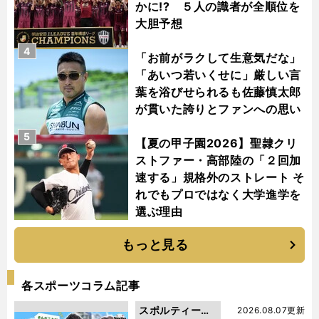
かに!? ５人の識者が全順位を
大胆予想
4
「お前がラクして生意気だな」
「あいつ若いくせに」厳しい言
葉を浴びせられるも佐藤慎太郎
が貫いた誇りとファンへの思い
5
【夏の甲子園2026】聖隷クリ
ストファー・高部陸の「２回加
速する」規格外のストレート そ
れでもプロではなく大学進学を
選ぶ理由
もっと見る
各スポーツコラム記事
スポルティーバ
2026.08.07更新