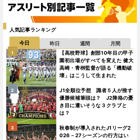
人気記事ランキング
今日
昨日
週間
月間
【高校野球】創部10年目の甲子
1
園初出場がすべてを変えた 健大
高崎・青栁監督が語る「機動破
壊」はこうして生まれた
J1全順位予想 識者５人が推す
2
優勝候補筆頭は？ J2降格の憂
き目に遭いそうな３クラブと
は？
秋春制が導入されたJ1リーグ2
3
026－27シーズンの行方はい