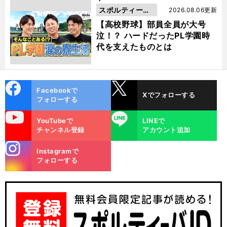
スポルティーバ
2026.08.06更新
動画
【高校野球】部員全員が大号
泣！？ ハードだったPL学園時
代を支えたものとは
cebo
X
Facebookで
Xでフォローする
ok
フォローする
uTube
LINE
YouTubeで
LINEで
チャンネル登録
アカウント追加
stagra
Instagramで
m
フォローする