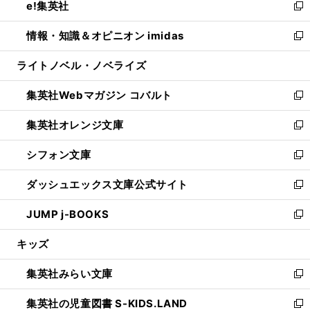
e!集英社
く
で
ド
ィ
い
新
開
ウ
ン
ウ
し
情報・知識＆オピニオン imidas
く
で
ド
ィ
い
新
開
ウ
ン
ウ
し
ライトノベル・ノベライズ
く
で
ド
ィ
い
開
ウ
ン
ウ
集英社Webマガジン コバルト
く
で
ド
ィ
新
開
ウ
ン
し
集英社オレンジ文庫
く
で
ド
い
新
開
ウ
ウ
し
シフォン文庫
く
で
ィ
い
新
開
ン
ウ
し
ダッシュエックス文庫公式サイト
く
ド
ィ
い
新
ウ
ン
ウ
し
JUMP j-BOOKS
で
ド
ィ
い
新
開
ウ
ン
ウ
し
キッズ
く
で
ド
ィ
い
開
ウ
ン
ウ
集英社みらい文庫
く
で
ド
ィ
新
開
ウ
ン
し
集英社の児童図書 S-KIDS.LAND
く
で
ド
い
新