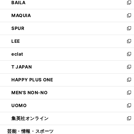
BAILA
く
ィ
い
新
ン
ウ
し
MAQUIA
ド
ィ
い
新
ウ
ン
ウ
し
SPUR
で
ド
ィ
い
新
開
ウ
ン
ウ
し
LEE
く
で
ド
ィ
い
新
開
ウ
ン
ウ
し
eclat
く
で
ド
ィ
い
新
開
ウ
ン
ウ
し
T JAPAN
く
で
ド
ィ
い
新
開
ウ
ン
ウ
し
HAPPY PLUS ONE
く
で
ド
ィ
い
新
開
ウ
ン
ウ
し
MEN'S NON-NO
く
で
ド
ィ
い
新
開
ウ
ン
ウ
し
UOMO
く
で
ド
ィ
い
新
開
ウ
ン
ウ
し
集英社オンライン
く
で
ド
ィ
い
新
開
ウ
ン
ウ
し
芸能・情報・スポーツ
く
で
ド
ィ
い