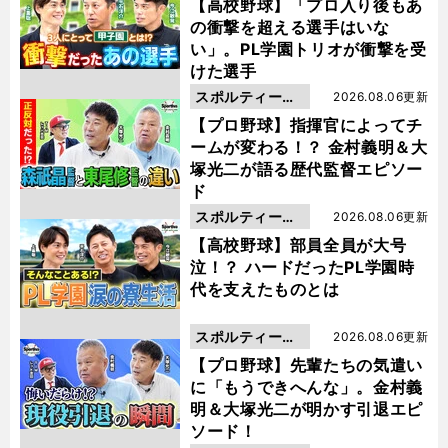
動画
【高校野球】「プロ入り後もあ
の衝撃を超える選手はいな
い」。PL学園トリオが衝撃を受
けた選手
スポルティーバ
2026.08.06更新
動画
【プロ野球】指揮官によってチ
ームが変わる！？ 金村義明＆大
塚光二が語る歴代監督エピソー
ド
スポルティーバ
2026.08.06更新
動画
【高校野球】部員全員が大号
泣！？ ハードだったPL学園時
代を支えたものとは
スポルティーバ
2026.08.06更新
動画
【プロ野球】先輩たちの気遣い
に「もうできへんな」。金村義
明＆大塚光二が明かす引退エピ
ソード！