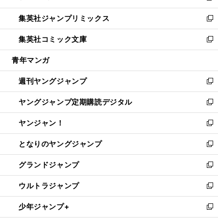
開
ウ
ン
ウ
し
集英社ジャンプリミックス
く
で
ド
ィ
い
新
開
ウ
ン
ウ
し
集英社コミック文庫
く
で
ド
ィ
い
新
開
ウ
ン
ウ
し
青年マンガ
く
で
ド
ィ
い
開
ウ
ン
ウ
週刊ヤングジャンプ
く
で
ド
ィ
新
開
ウ
ン
し
ヤングジャンプ定期購読デジタル
く
で
ド
い
新
開
ウ
ウ
し
ヤンジャン！
く
で
ィ
い
新
開
ン
ウ
し
となりのヤングジャンプ
く
ド
ィ
い
新
ウ
ン
ウ
し
グランドジャンプ
で
ド
ィ
い
新
開
ウ
ン
ウ
し
ウルトラジャンプ
く
で
ド
ィ
い
新
開
ウ
ン
ウ
し
少年ジャンプ+
く
で
ド
ィ
い
新
開
ウ
ン