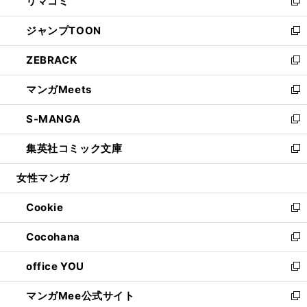
リマコミ
で
ド
ィ
い
新
開
ウ
ン
ウ
し
ジャンプTOON
く
で
ド
ィ
い
新
開
ウ
ン
ウ
し
ZEBRACK
く
で
ド
ィ
い
新
開
ウ
ン
ウ
し
マンガMeets
く
で
ド
ィ
い
新
開
ウ
ン
ウ
し
S-MANGA
く
で
ド
ィ
い
新
開
ウ
ン
ウ
し
集英社コミック文庫
く
で
ド
ィ
い
新
開
ウ
ン
ウ
し
女性マンガ
く
で
ド
ィ
い
開
ウ
ン
ウ
Cookie
く
で
ド
ィ
新
開
ウ
ン
し
Cocohana
く
で
ド
い
新
開
ウ
ウ
し
office YOU
く
で
ィ
い
新
開
ン
ウ
し
マンガMee公式サイト
く
ド
ィ
い
新