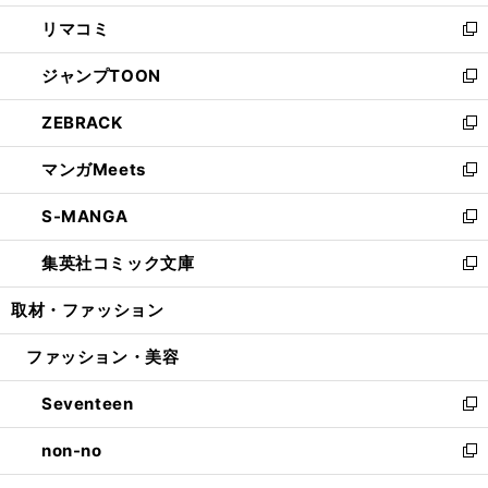
ウ
ン
ウ
し
リマコミ
で
ド
ィ
い
新
開
ウ
ン
ウ
し
ジャンプTOON
く
で
ド
ィ
い
新
開
ウ
ン
ウ
し
ZEBRACK
く
で
ド
ィ
い
新
開
ウ
ン
ウ
し
マンガMeets
く
で
ド
ィ
い
新
開
ウ
ン
ウ
し
S-MANGA
く
で
ド
ィ
い
新
開
ウ
ン
ウ
し
集英社コミック文庫
く
で
ド
ィ
い
新
開
ウ
ン
ウ
し
取材・ファッション
く
で
ド
ィ
い
開
ウ
ン
ウ
ファッション・美容
く
で
ド
ィ
開
ウ
ン
Seventeen
く
で
ド
新
開
ウ
し
non-no
く
で
い
新
開
ウ
し