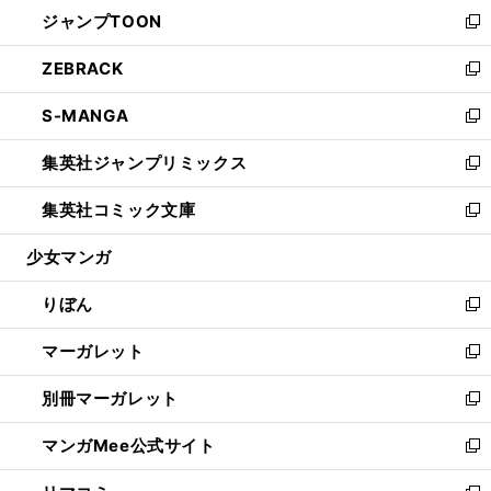
ウ
し
ジャンプTOON
く
で
ド
ィ
い
新
開
ウ
ン
ウ
し
ZEBRACK
く
で
ド
ィ
い
新
開
ウ
ン
ウ
し
S-MANGA
く
で
ド
ィ
い
新
開
ウ
ン
ウ
し
集英社ジャンプリミックス
く
で
ド
ィ
い
新
開
ウ
ン
ウ
し
集英社コミック文庫
く
で
ド
ィ
い
新
開
ウ
ン
ウ
し
少女マンガ
く
で
ド
ィ
い
開
ウ
ン
ウ
りぼん
く
で
ド
ィ
新
開
ウ
ン
し
マーガレット
く
で
ド
い
新
開
ウ
ウ
し
別冊マーガレット
く
で
ィ
い
新
開
ン
ウ
し
マンガMee公式サイト
く
ド
ィ
い
新
ウ
ン
ウ
し