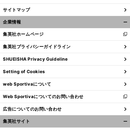
サイトマップ
企業情報
開
く/
集英社ホームページ
新
閉
し
じ
集英社プライバシーガイドライン
い
る
ウ
SHUEISHA Privacy Guideline
ィ
ン
Setting of Cookies
ド
ウ
web Sportivaについて
で
開
Web Sportivaについてのお問い合わせ
く
新
し
広告についてのお問い合わせ
い
ウ
集英社サイト
ィ
開
ン