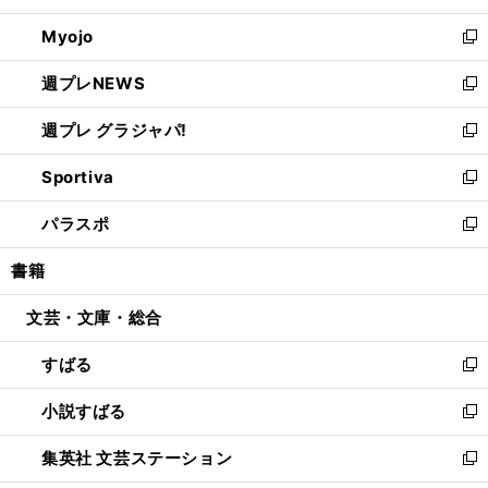
開
ウ
ン
ウ
Myojo
く
で
ド
ィ
新
開
ウ
ン
し
週プレNEWS
く
で
ド
い
新
開
ウ
ウ
し
週プレ グラジャパ!
く
で
ィ
い
新
開
ン
ウ
し
Sportiva
く
ド
ィ
い
新
ウ
ン
ウ
し
パラスポ
で
ド
ィ
い
新
開
ウ
ン
ウ
し
書籍
く
で
ド
ィ
い
開
ウ
ン
ウ
文芸・文庫・総合
く
で
ド
ィ
開
ウ
ン
すばる
く
で
ド
新
開
ウ
し
小説すばる
く
で
い
新
開
ウ
し
集英社 文芸ステーション
く
ィ
い
新
ン
ウ
し