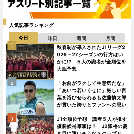
人気記事ランキング
今日
昨日
週間
月間
秋春制が導入されたJ1リーグ2
1
026－27シーズンの行方はい
かに!? ５人の識者が全順位を
大胆予想
「お前がラクして生意気だな」
2
「あいつ若いくせに」厳しい言
葉を浴びせられるも佐藤慎太郎
が貫いた誇りとファンへの思い
J1全順位予想 識者５人が推す
3
優勝候補筆頭は？ J2降格の憂
き目に遭いそうな３クラブと