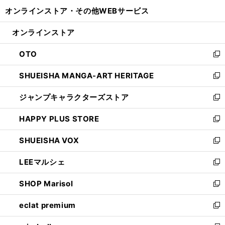
開
ウ
ウ
し
オンラインストア・
その他WEBサービス
く
で
ィ
い
開
ン
ウ
オンラインストア
く
ド
ィ
ウ
ン
OTO
で
ド
新
開
ウ
し
SHUEISHA MANGA-ART HERITAGE
く
で
い
新
開
ウ
し
ジャンプキャラクターズストア
く
ィ
い
新
ン
ウ
し
HAPPY PLUS STORE
ド
ィ
い
新
ウ
ン
ウ
し
SHUEISHA VOX
で
ド
ィ
い
新
開
ウ
ン
ウ
し
LEEマルシェ
く
で
ド
ィ
い
新
開
ウ
ン
ウ
し
SHOP Marisol
く
で
ド
ィ
い
新
開
ウ
ン
ウ
し
eclat premium
く
で
ド
ィ
い
新
開
ウ
ン
ウ
し