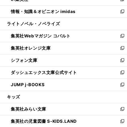
い
新
開
ウ
ン
ウ
し
情報・知識＆オピニオン imidas
く
で
ド
ィ
い
新
開
ウ
ン
ウ
し
ライトノベル・ノベライズ
く
で
ド
ィ
い
開
ウ
ン
ウ
集英社Webマガジン コバルト
く
で
ド
ィ
新
開
ウ
ン
し
集英社オレンジ文庫
く
で
ド
い
新
開
ウ
ウ
し
シフォン文庫
く
で
ィ
い
新
開
ン
ウ
し
ダッシュエックス文庫公式サイト
く
ド
ィ
い
新
ウ
ン
ウ
し
JUMP j-BOOKS
で
ド
ィ
い
新
開
ウ
ン
ウ
し
キッズ
く
で
ド
ィ
い
開
ウ
ン
ウ
集英社みらい文庫
く
で
ド
ィ
新
開
ウ
ン
し
集英社の児童図書 S-KIDS.LAND
く
で
ド
い
新