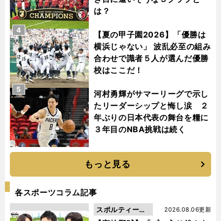
は？
4
【夏の甲子園2026】「優勝は
横浜じゃない」 波乱必至の組み
合わせで識者５人が選んだ優勝
校はここだ！
5
河村勇輝がサマーリーグで示し
たリーダーシップと悔し涙 ２
年ぶりの日本代表の舞台を糧に
３年目のNBA挑戦は続く
もっと見る
各スポーツコラム記事
スポルティーバ
2026.08.06更新