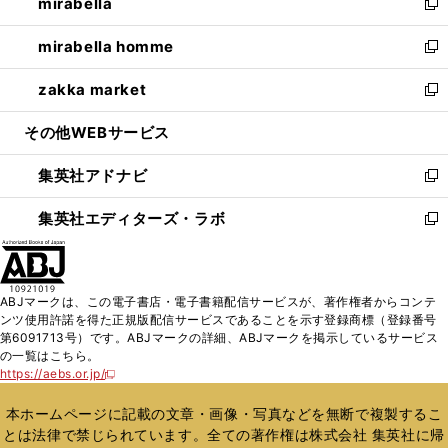
mirabella
く
で
ド
ィ
い
新
開
ウ
ン
ウ
し
mirabella homme
く
で
ド
ィ
い
新
開
ウ
ン
ウ
し
zakka market
く
で
ド
ィ
い
新
開
ウ
ン
ウ
し
その他WEBサービス
く
で
ド
ィ
い
開
ウ
ン
ウ
集英社アドナビ
く
で
ド
ィ
新
開
ウ
ン
し
集英社エディターズ・ラボ
く
で
ド
い
新
開
ウ
ウ
し
く
で
ィ
い
開
ン
ウ
ABJマークは、この電子書店・電子書籍配信サービスが、著作権者からコンテ
く
ド
ィ
ンツ使用許諾を得た正規版配信サービスであることを示す登録商標（登録番号
ウ
ン
第6091713号）です。ABJマークの詳細、ABJマークを掲示しているサービス
で
ド
の一覧はこちら。
開
ウ
https://aebs.or.jp/
新
く
で
し
い
開
本ホームページに記載の文章・画像・写真などを無断で複製するこ
ウ
く
とは法律で禁じられています。全ての著作権は株式会社 集英社に帰
ィ