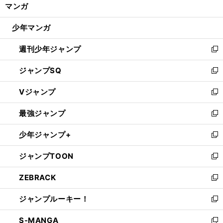
く/
マンガ
ド
閉
ウ
じ
少年マンガ
で
る
開
週刊少年ジャンプ
く
新
し
ジャンプSQ
い
新
ウ
し
Vジャンプ
ィ
い
新
ン
ウ
し
最強ジャンプ
ド
ィ
い
新
ウ
ン
ウ
し
少年ジャンプ+
で
ド
ィ
い
新
開
ウ
ン
ウ
し
ジャンプTOON
く
で
ド
ィ
い
新
開
ウ
ン
ウ
し
ZEBRACK
く
で
ド
ィ
い
新
開
ウ
ン
ウ
し
ジャンプルーキー！
く
で
ド
ィ
い
新
開
ウ
ン
ウ
し
S-MANGA
く
で
ド
ィ
い
新