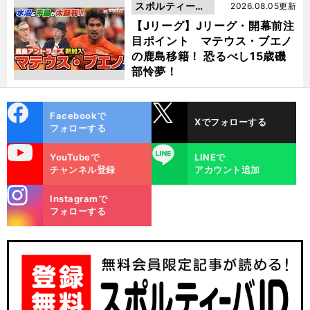
スポルティーバ
2026.08.05更新
動画
【Jリーグ】Jリーグ・開幕前注
目ポイント マテウス・ブエノ
の鹿島移籍！ 恐るべし15歳磯
部怜夢！
cebo
X
Facebookで
Xでフォローする
ok
フォローする
uTube
LINE
YouTubeで
LINEで
チャンネル登録
アカウント追加
stagra
Instagramで
m
フォローする