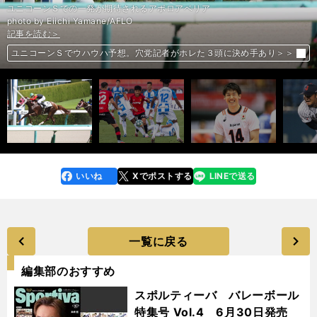
ユニコーンＳでの一発が期待されるアポロアベリア
photo by Eiichi Yamane/AFLO
記事を読む＞
記事を読む＞
記事を読む＞
記事を読む＞
久保建英に現地紙は高評価。レアル・マドリードの選手として試練は続く
石川祐希はなぜイタリアにこだわるか。コミュ力UPで世界の一流選手へ
「キャッチボールは必要？」。ドラフト候補が考えたいきなり全力投球の
前へ
ユニコーンＳでウハウハ予想。穴党記者がホレた３頭に決め手あり＞＞
調整法
いいね
Xでポストする
LINEで送る
line
faceboo
x
k
一覧に戻る
編集部のおすすめ
スポルティーバ バレーボール
特集号 Vol.4 6月30日発売