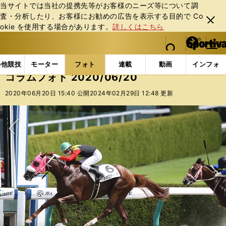
当サイトでは当社の提携先等がお客様のニーズ等について調
査・分析したり、お客様にお勧めの広告を表⽰する⽬的で Co
閉じ
okie を使⽤する場合があります。
詳しくはこちら
る
マイペ
web Sportiva (webスポルティーバ)
検索
メニュ
we
ー
フォトギャラリー
コラムフォト
コラムフォト 2020/
b
ジ
の他競技
モーター
フォト
連載
動画
インフォ
ス
コラムフォト 2020/06/20
ポ
ル
2020年06月20日 15:40 公開
2024年02月29日 12:48 更新
テ
ィ
ー
バ
次へ