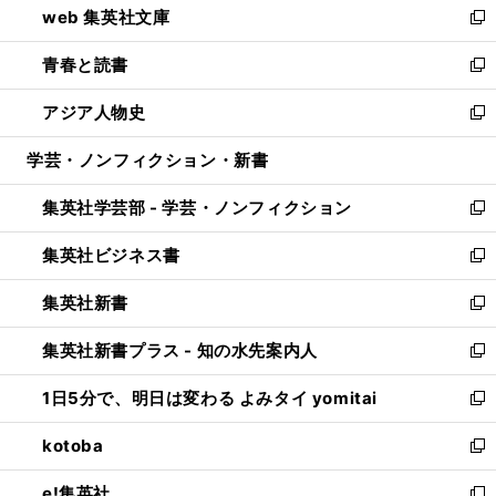
web 集英社文庫
ド
ィ
い
新
ウ
ン
ウ
し
青春と読書
で
ド
ィ
い
新
開
ウ
ン
ウ
し
アジア人物史
く
で
ド
ィ
い
新
開
ウ
ン
ウ
し
学芸・ノンフィクション・新書
く
で
ド
ィ
い
開
ウ
ン
ウ
集英社学芸部 - 学芸・ノンフィクション
く
で
ド
ィ
新
開
ウ
ン
し
集英社ビジネス書
く
で
ド
い
新
開
ウ
ウ
し
集英社新書
く
で
ィ
い
新
開
ン
ウ
し
集英社新書プラス - 知の水先案内人
く
ド
ィ
い
新
ウ
ン
ウ
し
1日5分で、明日は変わる よみタイ yomitai
で
ド
ィ
い
新
開
ウ
ン
ウ
し
kotoba
く
で
ド
ィ
い
新
開
ウ
ン
ウ
し
e!集英社
く
で
ド
ィ