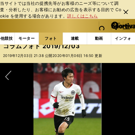
当サイトでは当社の提携先等がお客様のニーズ等について調
査・分析したり、お客様にお勧めの広告を表⽰する⽬的で Co
閉じ
okie を使⽤する場合があります。
詳しくはこちら
る
マイペ
web Sportiva (webスポルティーバ)
検索
メニュ
we
ー
フォトギャラリー
コラムフォト
コラムフォト 2019/
b
ジ
の他競技
モーター
フォト
連載
動画
インフォ
ス
コラムフォト 2019/12/03
ポ
ル
2019年12月03日 21:38 公開
2020年01月06日 16:50 更新
テ
ィ
ー
バ
次へ