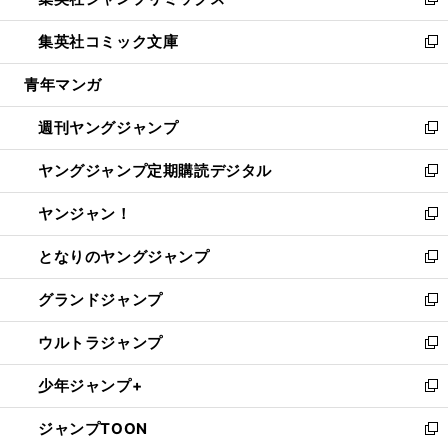
ィ
い
新
開
ウ
ン
ウ
し
集英社コミック文庫
く
で
ド
ィ
い
新
開
ウ
ン
ウ
し
青年マンガ
く
で
ド
ィ
い
開
ウ
ン
ウ
週刊ヤングジャンプ
く
で
ド
ィ
新
開
ウ
ン
し
ヤングジャンプ定期購読デジタル
く
で
ド
い
新
開
ウ
ウ
し
ヤンジャン！
く
で
ィ
い
新
開
ン
ウ
し
となりのヤングジャンプ
く
ド
ィ
い
新
ウ
ン
ウ
し
グランドジャンプ
で
ド
ィ
い
新
開
ウ
ン
ウ
し
ウルトラジャンプ
く
で
ド
ィ
い
新
開
ウ
ン
ウ
し
少年ジャンプ+
く
で
ド
ィ
い
新
開
ウ
ン
ウ
し
ジャンプTOON
く
で
ド
ィ
い
新