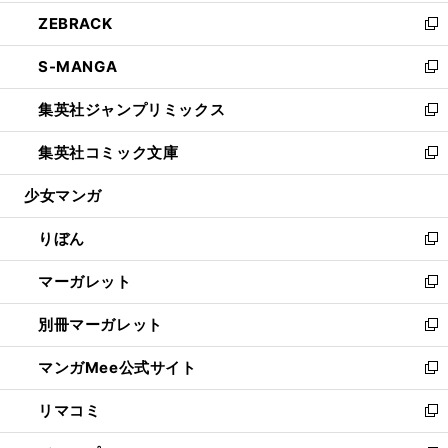
開
ウ
ン
ウ
し
ZEBRACK
く
で
ド
ィ
い
新
開
ウ
ン
ウ
し
S-MANGA
く
で
ド
ィ
い
新
開
ウ
ン
ウ
し
集英社ジャンプリミックス
く
で
ド
ィ
い
新
開
ウ
ン
ウ
し
集英社コミック文庫
く
で
ド
ィ
い
新
開
ウ
ン
ウ
し
少女マンガ
く
で
ド
ィ
い
開
ウ
ン
ウ
りぼん
く
で
ド
ィ
新
開
ウ
ン
し
マーガレット
く
で
ド
い
新
開
ウ
ウ
し
別冊マーガレット
く
で
ィ
い
新
開
ン
ウ
し
マンガMee公式サイト
く
ド
ィ
い
新
ウ
ン
ウ
し
リマコミ
で
ド
ィ
い
新
開
ウ
ン
ウ
し