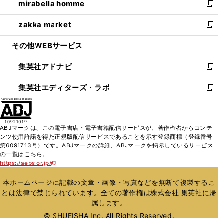
mirabella homme
く
で
ド
ィ
い
新
開
ウ
ン
ウ
し
zakka market
く
で
ド
ィ
い
新
開
ウ
ン
ウ
し
その他WEBサービス
く
で
ド
ィ
い
開
ウ
ン
ウ
集英社アドナビ
く
で
ド
ィ
新
開
ウ
ン
し
集英社エディターズ・ラボ
く
で
ド
い
新
開
ウ
ウ
し
く
で
ィ
い
開
ン
ウ
ABJマークは、この電子書店・電子書籍配信サービスが、著作権者からコンテ
く
ド
ィ
ンツ使用許諾を得た正規版配信サービスであることを示す登録商標（登録番号
ウ
ン
第6091713号）です。ABJマークの詳細、ABJマークを掲示しているサービス
で
ド
の一覧はこちら。
開
ウ
https://aebs.or.jp/
新
く
で
し
い
開
本ホームページに記載の文章・画像・写真などを無断で複製するこ
ウ
く
とは法律で禁じられています。全ての著作権は株式会社 集英社に帰
ィ
属します。
ン
ド
© SHUEISHA Inc. All Rights Reserved.