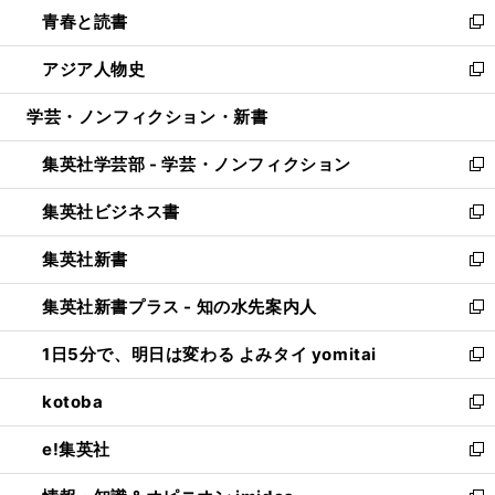
ウ
し
青春と読書
で
ド
ィ
い
新
開
ウ
ン
ウ
し
アジア人物史
く
で
ド
ィ
い
新
開
ウ
ン
ウ
し
学芸・ノンフィクション・新書
く
で
ド
ィ
い
開
ウ
ン
ウ
集英社学芸部 - 学芸・ノンフィクション
く
で
ド
ィ
新
開
ウ
ン
し
集英社ビジネス書
く
で
ド
い
新
開
ウ
ウ
し
集英社新書
く
で
ィ
い
新
開
ン
ウ
し
集英社新書プラス - 知の水先案内人
く
ド
ィ
い
新
ウ
ン
ウ
し
1日5分で、明日は変わる よみタイ yomitai
で
ド
ィ
い
新
開
ウ
ン
ウ
し
kotoba
く
で
ド
ィ
い
新
開
ウ
ン
ウ
し
e!集英社
く
で
ド
ィ
い
新
開
ウ
ン
ウ
し