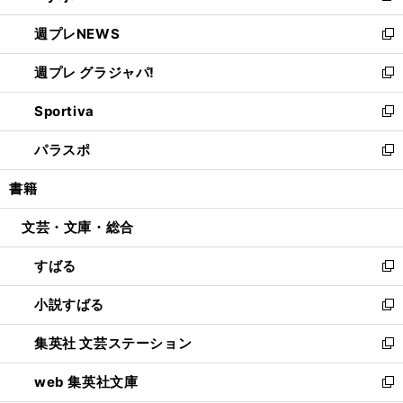
開
ウ
ン
し
週プレNEWS
く
で
ド
い
新
開
ウ
ウ
し
週プレ グラジャパ!
く
で
ィ
い
新
開
ン
ウ
し
Sportiva
く
ド
ィ
い
新
ウ
ン
ウ
し
パラスポ
で
ド
ィ
い
新
開
ウ
ン
ウ
し
書籍
く
で
ド
ィ
い
開
ウ
ン
ウ
文芸・文庫・総合
く
で
ド
ィ
開
ウ
ン
すばる
く
で
ド
新
開
ウ
し
小説すばる
く
で
い
新
開
ウ
し
集英社 文芸ステーション
く
ィ
い
新
ン
ウ
し
web 集英社文庫
ド
ィ
い
新
ウ
ン