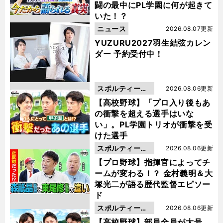
闘の最中にPL学園に何が起きて
いた！？
ニュース
2026.08.07更新
YUZURU2027羽生結弦カレン
ダー 予約受付中！
スポルティーバ
2026.08.06更新
動画
【高校野球】「プロ入り後もあ
の衝撃を超える選手はいな
い」。PL学園トリオが衝撃を受
けた選手
スポルティーバ
2026.08.06更新
動画
【プロ野球】指揮官によってチ
ームが変わる！？ 金村義明＆大
塚光二が語る歴代監督エピソー
ド
スポルティーバ
2026.08.06更新
動画
【高校野球】部員全員が大号