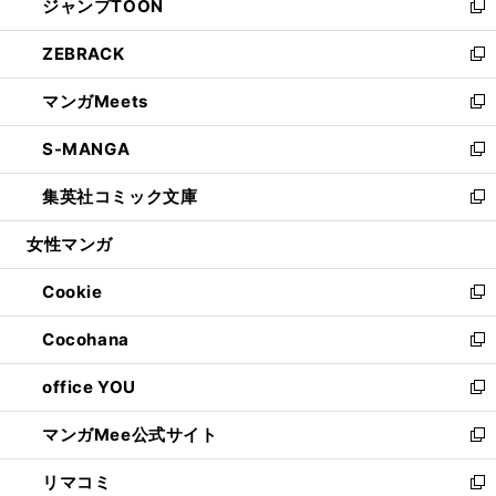
ジャンプTOON
く
で
ド
ィ
い
新
開
ウ
ン
ウ
し
ZEBRACK
く
で
ド
ィ
い
新
開
ウ
ン
ウ
し
マンガMeets
く
で
ド
ィ
い
新
開
ウ
ン
ウ
し
S-MANGA
く
で
ド
ィ
い
新
開
ウ
ン
ウ
し
集英社コミック文庫
く
で
ド
ィ
い
新
開
ウ
ン
ウ
し
女性マンガ
く
で
ド
ィ
い
開
ウ
ン
ウ
Cookie
く
で
ド
ィ
新
開
ウ
ン
し
Cocohana
く
で
ド
い
新
開
ウ
ウ
し
office YOU
く
で
ィ
い
新
開
ン
ウ
し
マンガMee公式サイト
く
ド
ィ
い
新
ウ
ン
ウ
し
リマコミ
で
ド
ィ
い
新