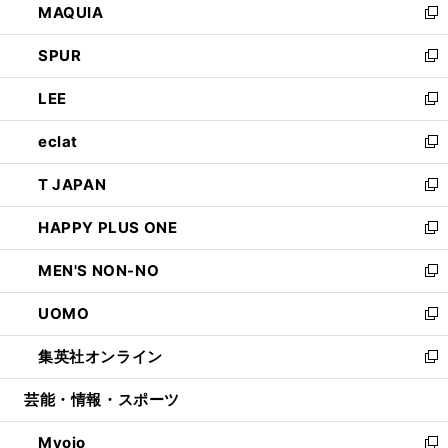
MAQUIA
ド
ィ
い
新
ウ
ン
ウ
し
SPUR
で
ド
ィ
い
新
開
ウ
ン
ウ
し
LEE
く
で
ド
ィ
い
新
開
ウ
ン
ウ
し
eclat
く
で
ド
ィ
い
新
開
ウ
ン
ウ
し
T JAPAN
く
で
ド
ィ
い
新
開
ウ
ン
ウ
し
HAPPY PLUS ONE
く
で
ド
ィ
い
新
開
ウ
ン
ウ
し
MEN'S NON-NO
く
で
ド
ィ
い
新
開
ウ
ン
ウ
し
UOMO
く
で
ド
ィ
い
新
開
ウ
ン
ウ
し
集英社オンライン
く
で
ド
ィ
い
新
開
ウ
ン
ウ
し
芸能・情報・スポーツ
く
で
ド
ィ
い
開
ウ
ン
ウ
Myojo
く
で
ド
ィ
新