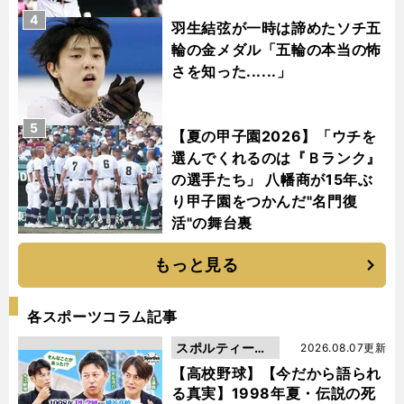
4
羽生結弦が一時は諦めたソチ五
輪の金メダル「五輪の本当の怖
さを知った......」
5
【夏の甲子園2026】「ウチを
選んでくれるのは『Ｂランク』
の選手たち」 八幡商が15年ぶ
り甲子園をつかんだ"名門復
活"の舞台裏
もっと見る
各スポーツコラム記事
スポルティーバ
2026.08.07更新
動画
【高校野球】【今だから語られ
る真実】1998年夏・伝説の死