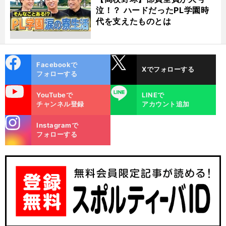
泣！？ ハードだったPL学園時
代を支えたものとは
cebo
X
Facebookで
Xでフォローする
ok
フォローする
uTube
LINE
YouTubeで
LINEで
チャンネル登録
アカウント追加
stagra
Instagramで
m
フォローする