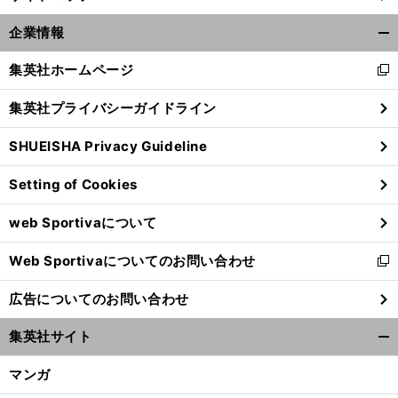
企業情報
開
く/
集英社ホームページ
新
閉
し
じ
集英社プライバシーガイドライン
い
る
ウ
SHUEISHA Privacy Guideline
ィ
ン
Setting of Cookies
ド
ウ
web Sportivaについて
で
開
Web Sportivaについてのお問い合わせ
く
新
し
広告についてのお問い合わせ
い
ウ
集英社サイト
ィ
開
ン
く/
マンガ
ド
閉
ウ