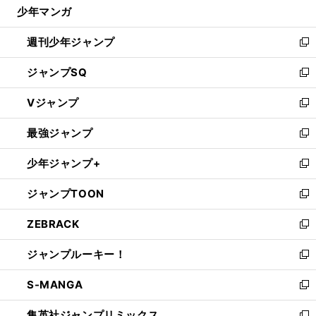
じ
少年マンガ
で
る
開
週刊少年ジャンプ
く
新
し
ジャンプSQ
い
新
ウ
し
Vジャンプ
ィ
い
新
ン
ウ
し
最強ジャンプ
ド
ィ
い
新
ウ
ン
ウ
し
少年ジャンプ+
で
ド
ィ
い
新
開
ウ
ン
ウ
し
ジャンプTOON
く
で
ド
ィ
い
新
開
ウ
ン
ウ
し
ZEBRACK
く
で
ド
ィ
い
新
開
ウ
ン
ウ
し
ジャンプルーキー！
く
で
ド
ィ
い
新
開
ウ
ン
ウ
し
S-MANGA
く
で
ド
ィ
い
新
開
ウ
ン
ウ
し
集英社ジャンプリミックス
く
で
ド