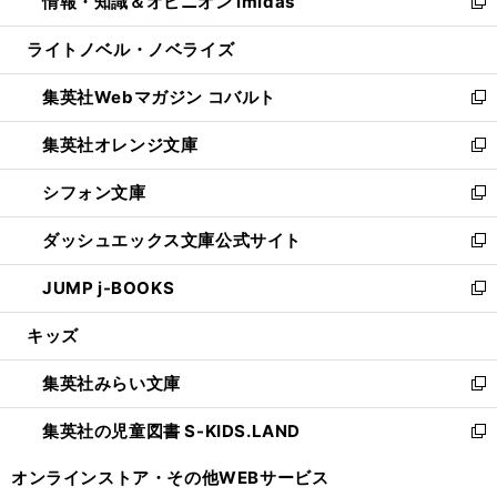
情報・知識＆オピニオン imidas
く
で
ド
ィ
い
新
開
ウ
ン
ウ
し
ライトノベル・ノベライズ
く
で
ド
ィ
い
開
ウ
ン
ウ
集英社Webマガジン コバルト
く
で
ド
ィ
新
開
ウ
ン
し
集英社オレンジ文庫
く
で
ド
い
新
開
ウ
ウ
し
シフォン文庫
く
で
ィ
い
新
開
ン
ウ
し
ダッシュエックス文庫公式サイト
く
ド
ィ
い
新
ウ
ン
ウ
し
JUMP j-BOOKS
で
ド
ィ
い
新
開
ウ
ン
ウ
し
キッズ
く
で
ド
ィ
い
開
ウ
ン
ウ
集英社みらい文庫
く
で
ド
ィ
新
開
ウ
ン
し
集英社の児童図書 S-KIDS.LAND
く
で
ド
い
新
開
ウ
ウ
し
オンラインストア・
その他WEBサービス
く
で
ィ
い