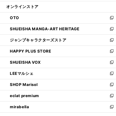
開
ン
ウ
オンラインストア
く
ド
ィ
ウ
ン
OTO
で
ド
新
開
ウ
し
SHUEISHA MANGA-ART HERITAGE
く
で
い
新
開
ウ
し
ジャンプキャラクターズストア
く
ィ
い
新
ン
ウ
し
HAPPY PLUS STORE
ド
ィ
い
新
ウ
ン
ウ
し
SHUEISHA VOX
で
ド
ィ
い
新
開
ウ
ン
ウ
し
LEEマルシェ
く
で
ド
ィ
い
新
開
ウ
ン
ウ
し
SHOP Marisol
く
で
ド
ィ
い
新
開
ウ
ン
ウ
し
eclat premium
く
で
ド
ィ
い
新
開
ウ
ン
ウ
し
mirabella
く
で
ド
ィ
い
新
開
ウ
ン
ウ
し