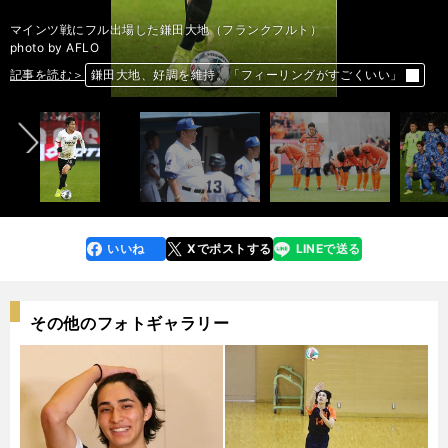
マインツ戦にフル出場した鎌田大地（フランクフルト）
photo by AFLO
記事を読む＞
記事を読む＞
記事を読む＞
記事を読む＞
前へ
記事を読む＞
県岐商・鍛治舎監督は猛反対も改革断行。新ユニフォームに思いを込めた
アルディージャ「笛吹けど踊らず」完敗。悪しき習慣を変えられなかった
日本代表の選手層を厚くするために、強化試合をどのように戦うべきか
２強の「ナガマツ」と「フクヒロ」。東京五輪決勝で対戦もあり得る
鎌田大地、好調を維持。「フィーリングがすごくいい」
いいね
Xでポストする
LINEで送る
line
faceboo
x
k
その他のフォトギャラリー