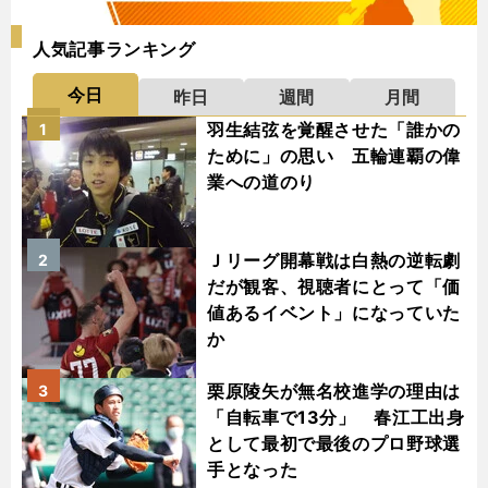
人気記事ランキング
今日
昨日
週間
月間
羽生結弦を覚醒させた「誰かの
1
ために」の思い 五輪連覇の偉
業への道のり
Ｊリーグ開幕戦は白熱の逆転劇
2
だが観客、視聴者にとって「価
値あるイベント」になっていた
か
栗原陵矢が無名校進学の理由は
3
「自転車で13分」 春江工出身
として最初で最後のプロ野球選
手となった