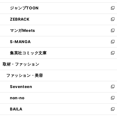
開
ウ
ン
ウ
し
ジャンプTOON
く
で
ド
ィ
い
新
開
ウ
ン
ウ
し
ZEBRACK
く
で
ド
ィ
い
新
開
ウ
ン
ウ
し
マンガMeets
く
で
ド
ィ
い
新
開
ウ
ン
ウ
し
S-MANGA
く
で
ド
ィ
い
新
開
ウ
ン
ウ
し
集英社コミック文庫
く
で
ド
ィ
い
新
開
ウ
ン
ウ
し
取材・ファッション
く
で
ド
ィ
い
開
ウ
ン
ウ
ファッション・美容
く
で
ド
ィ
開
ウ
ン
Seventeen
く
で
ド
新
開
ウ
し
non-no
く
で
い
新
開
ウ
し
BAILA
く
ィ
い
新
ン
ウ
し