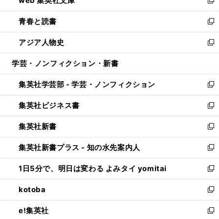
web 集英社文庫
ド
ィ
い
新
ウ
ン
ウ
し
青春と読書
で
ド
ィ
い
新
開
ウ
ン
ウ
し
アジア人物史
く
で
ド
ィ
い
新
開
ウ
ン
ウ
し
学芸・ノンフィクション・新書
く
で
ド
ィ
い
開
ウ
ン
ウ
集英社学芸部 - 学芸・ノンフィクション
く
で
ド
ィ
新
開
ウ
ン
し
集英社ビジネス書
く
で
ド
い
新
開
ウ
ウ
し
集英社新書
く
で
ィ
い
新
開
ン
ウ
し
集英社新書プラス - 知の水先案内人
く
ド
ィ
い
新
ウ
ン
ウ
し
1日5分で、明日は変わる よみタイ yomitai
で
ド
ィ
い
新
開
ウ
ン
ウ
し
kotoba
く
で
ド
ィ
い
新
開
ウ
ン
ウ
し
e!集英社
く
で
ド
ィ
い
新