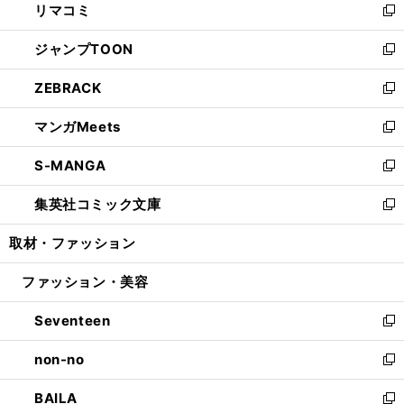
リマコミ
で
ド
ィ
い
新
開
ウ
ン
ウ
し
ジャンプTOON
く
で
ド
ィ
い
新
開
ウ
ン
ウ
し
ZEBRACK
く
で
ド
ィ
い
新
開
ウ
ン
ウ
し
マンガMeets
く
で
ド
ィ
い
新
開
ウ
ン
ウ
し
S-MANGA
く
で
ド
ィ
い
新
開
ウ
ン
ウ
し
集英社コミック文庫
く
で
ド
ィ
い
新
開
ウ
ン
ウ
し
取材・ファッション
く
で
ド
ィ
い
開
ウ
ン
ウ
ファッション・美容
く
で
ド
ィ
開
ウ
ン
Seventeen
く
で
ド
新
開
ウ
し
non-no
く
で
い
新
開
ウ
し
BAILA
く
ィ
い
新