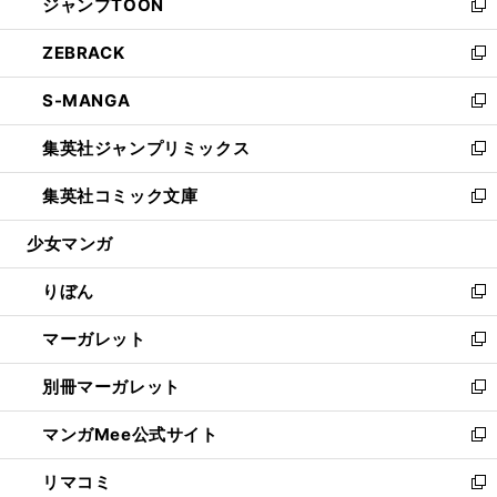
ジャンプTOON
く
で
ド
ィ
い
新
開
ウ
ン
ウ
し
ZEBRACK
く
で
ド
ィ
い
新
開
ウ
ン
ウ
し
S-MANGA
く
で
ド
ィ
い
新
開
ウ
ン
ウ
し
集英社ジャンプリミックス
く
で
ド
ィ
い
新
開
ウ
ン
ウ
し
集英社コミック文庫
く
で
ド
ィ
い
新
開
ウ
ン
ウ
し
少女マンガ
く
で
ド
ィ
い
開
ウ
ン
ウ
りぼん
く
で
ド
ィ
新
開
ウ
ン
し
マーガレット
く
で
ド
い
新
開
ウ
ウ
し
別冊マーガレット
く
で
ィ
い
新
開
ン
ウ
し
マンガMee公式サイト
く
ド
ィ
い
新
ウ
ン
ウ
し
リマコミ
で
ド
ィ
い
新