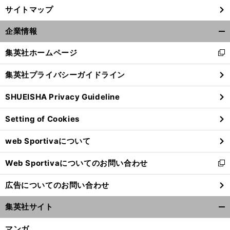
サイトマップ
企業情報
開
く/
集英社ホームページ
新
閉
し
じ
集英社プライバシーガイドライン
い
る
ウ
SHUEISHA Privacy Guideline
ィ
ン
Setting of Cookies
ド
ウ
web Sportivaについて
で
開
Web Sportivaについてのお問い合わせ
く
新
し
広告についてのお問い合わせ
い
ウ
集英社サイト
ィ
開
ン
く/
マンガ
ド