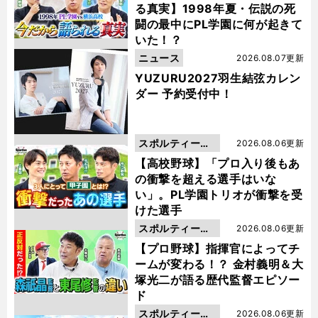
る真実】1998年夏・伝説の死
闘の最中にPL学園に何が起きて
いた！？
ニュース
2026.08.07更新
YUZURU2027羽生結弦カレン
ダー 予約受付中！
スポルティーバ
2026.08.06更新
動画
【高校野球】「プロ入り後もあ
の衝撃を超える選手はいな
い」。PL学園トリオが衝撃を受
けた選手
スポルティーバ
2026.08.06更新
動画
【プロ野球】指揮官によってチ
ームが変わる！？ 金村義明＆大
塚光二が語る歴代監督エピソー
ド
スポルティーバ
2026.08.06更新