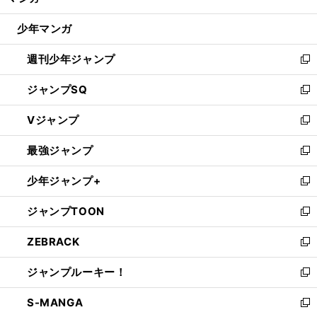
閉
ウ
じ
少年マンガ
で
る
開
週刊少年ジャンプ
く
新
し
ジャンプSQ
い
新
ウ
し
Vジャンプ
ィ
い
新
ン
ウ
し
最強ジャンプ
ド
ィ
い
新
ウ
ン
ウ
し
少年ジャンプ+
で
ド
ィ
い
新
開
ウ
ン
ウ
し
ジャンプTOON
く
で
ド
ィ
い
新
開
ウ
ン
ウ
し
ZEBRACK
く
で
ド
ィ
い
新
開
ウ
ン
ウ
し
ジャンプルーキー！
く
で
ド
ィ
い
新
開
ウ
ン
ウ
し
S-MANGA
く
で
ド
ィ
い
新