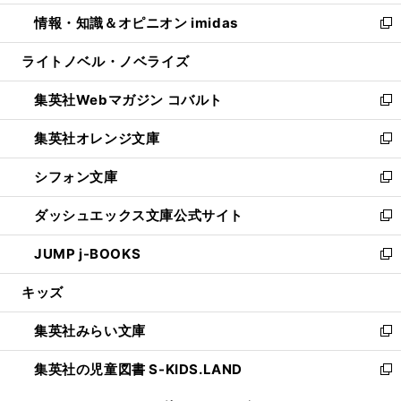
開
ウ
ン
ウ
し
情報・知識＆オピニオン imidas
く
で
ド
ィ
い
新
開
ウ
ン
ウ
し
ライトノベル・ノベライズ
く
で
ド
ィ
い
開
ウ
ン
ウ
集英社Webマガジン コバルト
く
で
ド
ィ
新
開
ウ
ン
し
集英社オレンジ文庫
く
で
ド
い
新
開
ウ
ウ
し
シフォン文庫
く
で
ィ
い
新
開
ン
ウ
し
ダッシュエックス文庫公式サイト
く
ド
ィ
い
新
ウ
ン
ウ
し
JUMP j-BOOKS
で
ド
ィ
い
新
開
ウ
ン
ウ
し
キッズ
く
で
ド
ィ
い
開
ウ
ン
ウ
集英社みらい文庫
く
で
ド
ィ
新
開
ウ
ン
し
集英社の児童図書 S-KIDS.LAND
く
で
ド
い
新
開
ウ
ウ
し