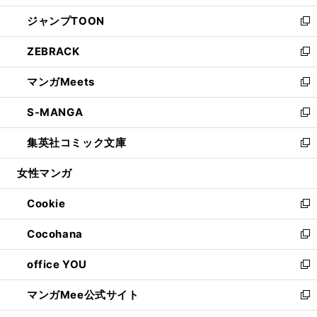
開
ウ
ン
ウ
し
ジャンプTOON
く
で
ド
ィ
い
新
開
ウ
ン
ウ
し
ZEBRACK
く
で
ド
ィ
い
新
開
ウ
ン
ウ
し
マンガMeets
く
で
ド
ィ
い
新
開
ウ
ン
ウ
し
S-MANGA
く
で
ド
ィ
い
新
開
ウ
ン
ウ
し
集英社コミック文庫
く
で
ド
ィ
い
新
開
ウ
ン
ウ
し
女性マンガ
く
で
ド
ィ
い
開
ウ
ン
ウ
Cookie
く
で
ド
ィ
新
開
ウ
ン
し
Cocohana
く
で
ド
い
新
開
ウ
ウ
し
office YOU
く
で
ィ
い
新
開
ン
ウ
し
マンガMee公式サイト
く
ド
ィ
い
新
ウ
ン
ウ
し