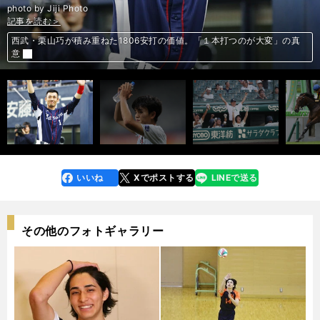
photo by Jiji Photo
記事を読む＞
記事を読む＞
記事を読む＞
記事を読む＞
西武・栗山巧が積み重ねた1806安打の価値。「１本打つのが大変」の真
小回りスプリント戦の小倉２歳Ｓ。「２歳限定」の成績から本命が見えた
前へ
意
日本代表23人の妥当性。どこまでベストメンバーは必要なのか
六本木のバーテンダーから甲子園へ。PL魂を受け継ぐ男の波乱万丈記
いいね
Xでポストする
LINEで送る
line
faceboo
x
k
その他のフォトギャラリー