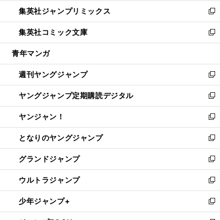
開
ウ
ン
ウ
し
集英社ジャンプリミックス
く
で
ド
ィ
い
新
開
ウ
ン
ウ
し
集英社コミック文庫
く
で
ド
ィ
い
新
開
ウ
ン
ウ
し
青年マンガ
く
で
ド
ィ
い
開
ウ
ン
ウ
週刊ヤングジャンプ
く
で
ド
ィ
新
開
ウ
ン
し
ヤングジャンプ定期購読デジタル
く
で
ド
い
新
開
ウ
ウ
し
ヤンジャン！
く
で
ィ
い
新
開
ン
ウ
し
となりのヤングジャンプ
く
ド
ィ
い
新
ウ
ン
ウ
し
グランドジャンプ
で
ド
ィ
い
新
開
ウ
ン
ウ
し
ウルトラジャンプ
く
で
ド
ィ
い
新
開
ウ
ン
ウ
し
少年ジャンプ+
く
で
ド
ィ
い
新
開
ウ
ン
ウ
し