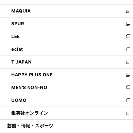
ン
ウ
し
MAQUIA
ド
ィ
い
新
ウ
ン
ウ
し
SPUR
で
ド
ィ
い
新
開
ウ
ン
ウ
し
LEE
く
で
ド
ィ
い
新
開
ウ
ン
ウ
し
eclat
く
で
ド
ィ
い
新
開
ウ
ン
ウ
し
T JAPAN
く
で
ド
ィ
い
新
開
ウ
ン
ウ
し
HAPPY PLUS ONE
く
で
ド
ィ
い
新
開
ウ
ン
ウ
し
MEN'S NON-NO
く
で
ド
ィ
い
新
開
ウ
ン
ウ
し
UOMO
く
で
ド
ィ
い
新
開
ウ
ン
ウ
し
集英社オンライン
く
で
ド
ィ
い
新
開
ウ
ン
ウ
し
芸能・情報・スポーツ
く
で
ド
ィ
い
開
ウ
ン
ウ