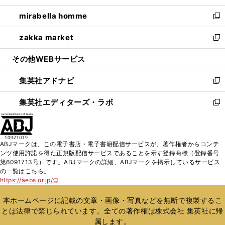
開
ウ
ン
ウ
し
mirabella homme
く
で
ド
ィ
い
新
開
ウ
ン
ウ
し
zakka market
く
で
ド
ィ
い
新
開
ウ
ン
ウ
し
その他WEBサービス
く
で
ド
ィ
い
開
ウ
ン
ウ
集英社アドナビ
く
で
ド
ィ
新
開
ウ
ン
し
集英社エディターズ・ラボ
く
で
ド
い
新
開
ウ
ウ
し
く
で
ィ
い
開
ン
ウ
ABJマークは、この電子書店・電子書籍配信サービスが、著作権者からコンテ
く
ド
ィ
ンツ使用許諾を得た正規版配信サービスであることを示す登録商標（登録番号
ウ
ン
第6091713号）です。ABJマークの詳細、ABJマークを掲示しているサービス
で
ド
の一覧はこちら。
開
ウ
https://aebs.or.jp/
新
く
で
し
い
開
本ホームページに記載の文章・画像・写真などを無断で複製するこ
ウ
く
とは法律で禁じられています。全ての著作権は株式会社 集英社に帰
ィ
属します。
ン