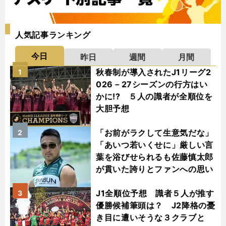
人気記事ランキング
今日
昨日
週間
月間
秋春制が導入されたJ1リーグ2
1
026－27シーズンの行方はい
かに!? ５人の識者が全順位を
大胆予想
「お前がラクして生意気だな」
2
「あいつ若いくせに」厳しい言
葉を浴びせられるも佐藤慎太郎
が貫いた誇りとファンへの思い
J1全順位予想 識者５人が推す
3
優勝候補筆頭は？ J2降格の憂
き目に遭いそうな３クラブと