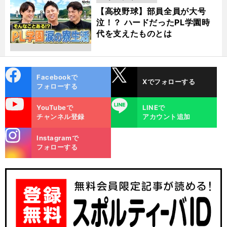
動画
【高校野球】部員全員が大号
泣！？ ハードだったPL学園時
代を支えたものとは
cebo
X
Facebookで
Xでフォローする
ok
フォローする
uTube
LINE
YouTubeで
LINEで
チャンネル登録
アカウント追加
stagra
Instagramで
m
フォローする