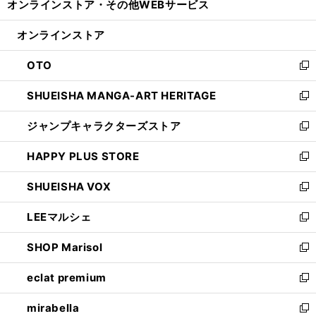
オンラインストア・
その他WEBサービス
く
で
ィ
い
開
ン
ウ
オンラインストア
く
ド
ィ
ウ
ン
OTO
で
ド
新
開
ウ
し
SHUEISHA MANGA-ART HERITAGE
く
で
い
新
開
ウ
し
ジャンプキャラクターズストア
く
ィ
い
新
ン
ウ
し
HAPPY PLUS STORE
ド
ィ
い
新
ウ
ン
ウ
し
SHUEISHA VOX
で
ド
ィ
い
新
開
ウ
ン
ウ
し
LEEマルシェ
く
で
ド
ィ
い
新
開
ウ
ン
ウ
し
SHOP Marisol
く
で
ド
ィ
い
新
開
ウ
ン
ウ
し
eclat premium
く
で
ド
ィ
い
新
開
ウ
ン
ウ
し
mirabella
く
で
ド
ィ
い
新