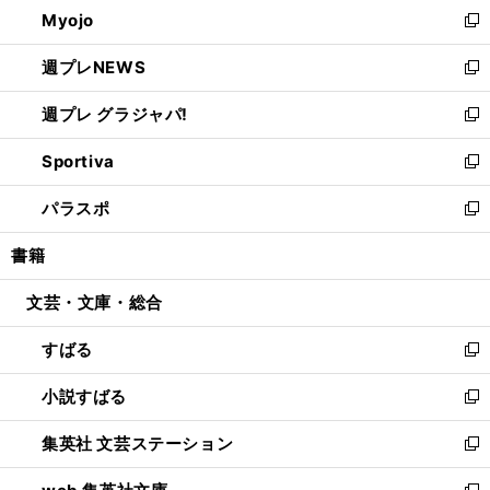
Myojo
く
で
ド
ィ
新
開
ウ
ン
し
週プレNEWS
く
で
ド
い
新
開
ウ
ウ
し
週プレ グラジャパ!
く
で
ィ
い
新
開
ン
ウ
し
Sportiva
く
ド
ィ
い
新
ウ
ン
ウ
し
パラスポ
で
ド
ィ
い
新
開
ウ
ン
ウ
し
書籍
く
で
ド
ィ
い
開
ウ
ン
ウ
文芸・文庫・総合
く
で
ド
ィ
開
ウ
ン
すばる
く
で
ド
新
開
ウ
し
小説すばる
く
で
い
新
開
ウ
し
集英社 文芸ステーション
く
ィ
い
新
ン
ウ
し