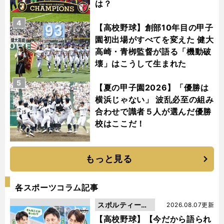
は？
4
【高校野球】創部10年目の甲子
園初出場がすべてを変えた 健大
高崎・青栁監督が語る「機動破
壊」はこうして生まれた
5
【夏の甲子園2026】「優勝は
横浜じゃない」 波乱必至の組み
合わせで識者５人が選んだ優勝
校はここだ！
もっと見る
各スポーツコラム記事
スポルティーバ
2026.08.07更新
動画
【高校野球】【今だから語られ