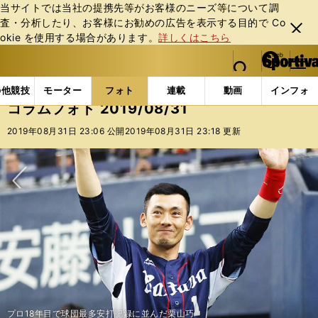
当サイトでは当社の提携先等がお客様のニーズ等について調
査・分析したり、お客様にお勧めの広告を表⽰する⽬的で Co
閉じ
okie を使⽤する場合があります。
詳しくはこちら
る
マイペ
web Sportiva (webスポルティーバ)
検索
メニュ
we
ー
フォトギャラリー
コラムフォト
コラムフォト 2019/
b
ジ
の他競技
モーター
フォト
連載
動画
インフォ
ス
コラムフォト 2019/08/31
ポ
ル
2019年08月31日 23:06 公開
2019年08月31日 23:18 更新
テ
ィ
ー
バ
次へ
プロ18年目で球団最多安打記録に並んだ栗山巧