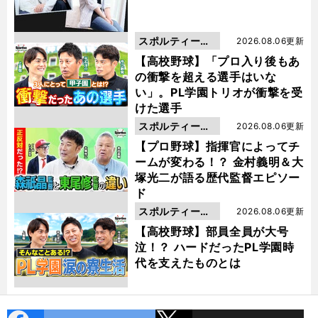
スポルティーバ
2026.08.06更新
動画
【高校野球】「プロ入り後もあ
の衝撃を超える選手はいな
い」。PL学園トリオが衝撃を受
けた選手
スポルティーバ
2026.08.06更新
動画
【プロ野球】指揮官によってチ
ームが変わる！？ 金村義明＆大
塚光二が語る歴代監督エピソー
ド
スポルティーバ
2026.08.06更新
動画
【高校野球】部員全員が大号
泣！？ ハードだったPL学園時
代を支えたものとは
cebo
X