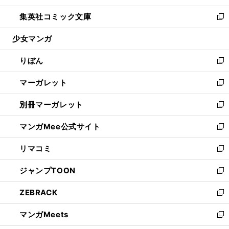
開
ウ
ン
ウ
し
集英社コミック文庫
く
で
ド
ィ
い
新
開
ウ
ン
ウ
し
少女マンガ
く
で
ド
ィ
い
開
ウ
ン
ウ
りぼん
く
で
ド
ィ
新
開
ウ
ン
し
マーガレット
く
で
ド
い
新
開
ウ
ウ
し
別冊マーガレット
く
で
ィ
い
新
開
ン
ウ
し
マンガMee公式サイト
く
ド
ィ
い
新
ウ
ン
ウ
し
リマコミ
で
ド
ィ
い
新
開
ウ
ン
ウ
し
ジャンプTOON
く
で
ド
ィ
い
新
開
ウ
ン
ウ
し
ZEBRACK
く
で
ド
ィ
い
新
開
ウ
ン
ウ
し
マンガMeets
く
で
ド
ィ
い
新
開
ウ
ン
ウ
し