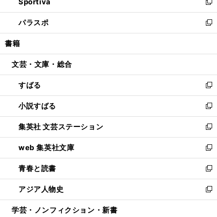
Sportiva
く
ド
ィ
い
新
ウ
ン
ウ
し
パラスポ
で
ド
ィ
い
新
開
ウ
ン
ウ
し
書籍
く
で
ド
ィ
い
開
ウ
ン
ウ
文芸・文庫・総合
く
で
ド
ィ
開
ウ
ン
すばる
く
で
ド
新
開
ウ
し
小説すばる
く
で
い
新
開
ウ
し
集英社 文芸ステーション
く
ィ
い
新
ン
ウ
し
web 集英社文庫
ド
ィ
い
新
ウ
ン
ウ
し
青春と読書
で
ド
ィ
い
新
開
ウ
ン
ウ
し
アジア人物史
く
で
ド
ィ
い
新
開
ウ
ン
ウ
し
学芸・ノンフィクション・新書
く
で
ド
ィ
い