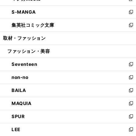
新
開
ウ
ン
ウ
し
S-MANGA
く
で
ド
ィ
い
新
開
ウ
ン
ウ
し
集英社コミック文庫
く
で
ド
ィ
い
新
開
ウ
ン
ウ
し
取材・ファッション
く
で
ド
ィ
い
開
ウ
ン
ウ
ファッション・美容
く
で
ド
ィ
開
ウ
ン
Seventeen
く
で
ド
新
開
ウ
し
non-no
く
で
い
新
開
ウ
し
BAILA
く
ィ
い
新
ン
ウ
し
MAQUIA
ド
ィ
い
新
ウ
ン
ウ
し
SPUR
で
ド
ィ
い
新
開
ウ
ン
ウ
し
LEE
く
で
ド
ィ
い
新
開