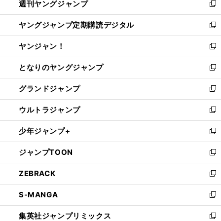
週刊ヤングジャンプ
く
で
ド
ィ
新
開
ウ
ン
し
ヤングジャンプ定期購読デジタル
く
で
ド
い
新
開
ウ
ウ
し
ヤンジャン！
く
で
ィ
い
新
開
ン
ウ
し
となりのヤングジャンプ
く
ド
ィ
い
新
ウ
ン
ウ
し
グランドジャンプ
で
ド
ィ
い
新
開
ウ
ン
ウ
し
ウルトラジャンプ
く
で
ド
ィ
い
新
開
ウ
ン
ウ
し
少年ジャンプ+
く
で
ド
ィ
い
新
開
ウ
ン
ウ
し
ジャンプTOON
く
で
ド
ィ
い
新
開
ウ
ン
ウ
し
ZEBRACK
く
で
ド
ィ
い
新
開
ウ
ン
ウ
し
S-MANGA
く
で
ド
ィ
い
新
開
ウ
ン
ウ
し
集英社ジャンプリミックス
く
で
ド
ィ
い
新