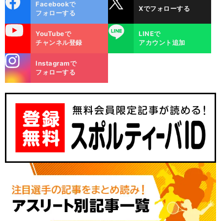
Facebookで
Xでフォローする
ok
フォローする
uTube
LINE
YouTubeで
LINEで
チャンネル登録
アカウント追加
stagra
Instagramで
m
フォローする