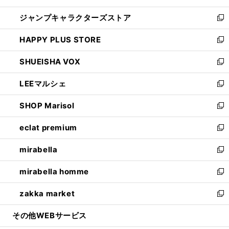
開
ウ
し
ジャンプキャラクターズストア
く
ィ
い
新
ン
ウ
し
HAPPY PLUS STORE
ド
ィ
い
新
ウ
ン
ウ
し
SHUEISHA VOX
で
ド
ィ
い
新
開
ウ
ン
ウ
し
LEEマルシェ
く
で
ド
ィ
い
新
開
ウ
ン
ウ
し
SHOP Marisol
く
で
ド
ィ
い
新
開
ウ
ン
ウ
し
eclat premium
く
で
ド
ィ
い
新
開
ウ
ン
ウ
し
mirabella
く
で
ド
ィ
い
新
開
ウ
ン
ウ
し
mirabella homme
く
で
ド
ィ
い
新
開
ウ
ン
ウ
し
zakka market
く
で
ド
ィ
い
新
開
ウ
ン
ウ
し
その他WEBサービス
く
で
ド
ィ
い
開
ウ
ン
ウ