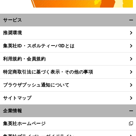
サービス
開
く/
推奨環境
閉
じ
集英社ID・スポルティーバIDとは
る
利用規約・会員規約
特定商取引法に基づく表示・その他の事項
ブラウザプッシュ通知について
サイトマップ
企業情報
開
く/
集英社ホームページ
新
閉
し
じ