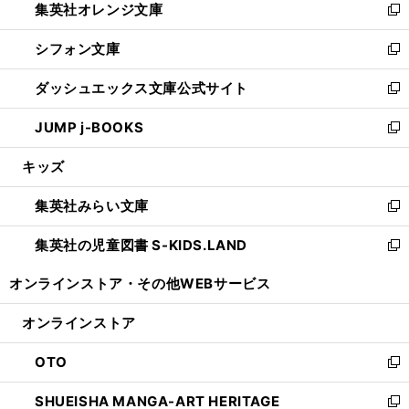
集英社オレンジ文庫
く
で
ド
い
新
開
ウ
ウ
し
シフォン文庫
く
で
ィ
い
新
開
ン
ウ
し
ダッシュエックス文庫公式サイト
く
ド
ィ
い
新
ウ
ン
ウ
し
JUMP j-BOOKS
で
ド
ィ
い
新
開
ウ
ン
ウ
し
キッズ
く
で
ド
ィ
い
開
ウ
ン
ウ
集英社みらい文庫
く
で
ド
ィ
新
開
ウ
ン
し
集英社の児童図書 S-KIDS.LAND
く
で
ド
い
新
開
ウ
ウ
し
オンラインストア・
その他WEBサービス
く
で
ィ
い
開
ン
ウ
オンラインストア
く
ド
ィ
ウ
ン
OTO
で
ド
新
開
ウ
し
SHUEISHA MANGA-ART HERITAGE
く
で
い
新