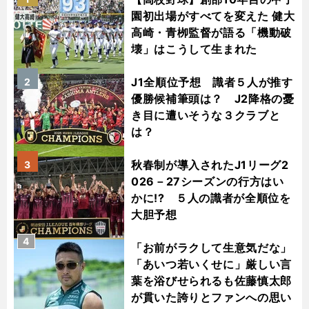
園初出場がすべてを変えた 健大
高崎・青栁監督が語る「機動破
壊」はこうして生まれた
J1全順位予想 識者５人が推す
2
優勝候補筆頭は？ J2降格の憂
き目に遭いそうな３クラブと
は？
秋春制が導入されたJ1リーグ2
3
026－27シーズンの行方はい
かに!? ５人の識者が全順位を
大胆予想
4
「お前がラクして生意気だな」
「あいつ若いくせに」厳しい言
葉を浴びせられるも佐藤慎太郎
が貫いた誇りとファンへの思い