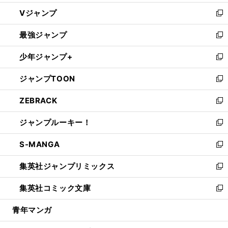
ウ
し
Vジャンプ
ィ
い
新
ン
ウ
し
最強ジャンプ
ド
ィ
い
新
ウ
ン
ウ
し
少年ジャンプ+
で
ド
ィ
い
新
開
ウ
ン
ウ
し
ジャンプTOON
く
で
ド
ィ
い
新
開
ウ
ン
ウ
し
ZEBRACK
く
で
ド
ィ
い
新
開
ウ
ン
ウ
し
ジャンプルーキー！
く
で
ド
ィ
い
新
開
ウ
ン
ウ
し
S-MANGA
く
で
ド
ィ
い
新
開
ウ
ン
ウ
し
集英社ジャンプリミックス
く
で
ド
ィ
い
新
開
ウ
ン
ウ
し
集英社コミック文庫
く
で
ド
ィ
い
新
開
ウ
ン
ウ
し
青年マンガ
く
で
ド
ィ
い
開
ウ
ン
ウ