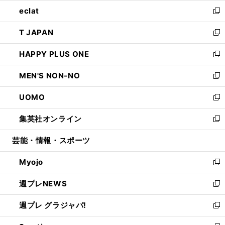
ウ
ン
ウ
し
eclat
く
で
ド
ィ
い
新
開
ウ
ン
ウ
し
T JAPAN
く
で
ド
ィ
い
新
開
ウ
ン
ウ
し
HAPPY PLUS ONE
く
で
ド
ィ
い
新
開
ウ
ン
ウ
し
MEN'S NON-NO
く
で
ド
ィ
い
新
開
ウ
ン
ウ
し
UOMO
く
で
ド
ィ
い
新
開
ウ
ン
ウ
し
集英社オンライン
く
で
ド
ィ
い
新
開
ウ
ン
ウ
し
芸能・情報・スポーツ
く
で
ド
ィ
い
開
ウ
ン
ウ
Myojo
く
で
ド
ィ
新
開
ウ
ン
し
週プレNEWS
く
で
ド
い
新
開
ウ
ウ
し
週プレ グラジャパ!
く
で
ィ
い
新
開
ン
ウ
し