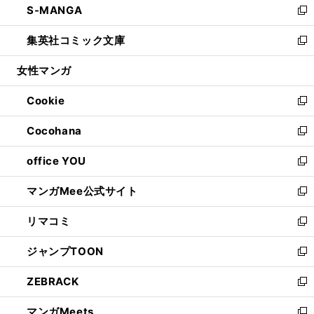
S-MANGA
く
で
ド
ィ
い
新
開
ウ
ン
ウ
し
集英社コミック文庫
く
で
ド
ィ
い
新
開
ウ
ン
ウ
し
女性マンガ
く
で
ド
ィ
い
開
ウ
ン
ウ
Cookie
く
で
ド
ィ
新
開
ウ
ン
し
Cocohana
く
で
ド
い
新
開
ウ
ウ
し
office YOU
く
で
ィ
い
新
開
ン
ウ
し
マンガMee公式サイト
く
ド
ィ
い
新
ウ
ン
ウ
し
リマコミ
で
ド
ィ
い
新
開
ウ
ン
ウ
し
ジャンプTOON
く
で
ド
ィ
い
新
開
ウ
ン
ウ
し
ZEBRACK
く
で
ド
ィ
い
新
開
ウ
ン
ウ
し
マンガMeets
く
で
ド
ィ
い