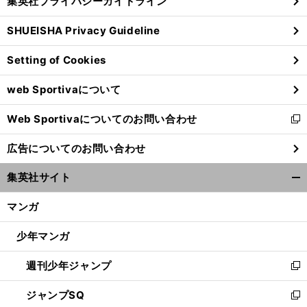
集英社プライバシーガイドライン
い
る
ウ
SHUEISHA Privacy Guideline
ィ
ン
Setting of Cookies
ド
ウ
web Sportivaについて
で
開
Web Sportivaについてのお問い合わせ
く
新
し
広告についてのお問い合わせ
い
ウ
集英社サイト
ィ
開
ン
く/
マンガ
ド
閉
ウ
じ
少年マンガ
で
る
開
週刊少年ジャンプ
く
新
し
ジャンプSQ
い
新