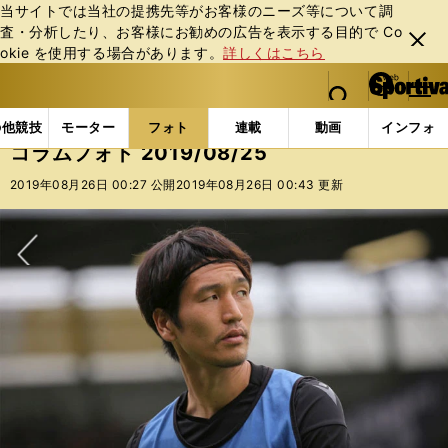
当サイトでは当社の提携先等がお客様のニーズ等について調
査・分析したり、お客様にお勧めの広告を表⽰する⽬的で Co
閉じ
okie を使⽤する場合があります。
詳しくはこちら
る
マイペ
web Sportiva (webスポルティーバ)
検索
メニュ
we
ー
フォトギャラリー
コラムフォト
コラムフォト 2019/
b
ジ
の他競技
モーター
フォト
連載
動画
インフォ
ス
コラムフォト 2019/08/25
ポ
ル
2019年08月26日 00:27 公開
2019年08月26日 00:43 更新
テ
ィ
ー
バ
次へ