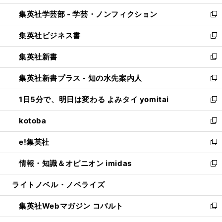
開
ウ
ン
ウ
集英社学芸部 - 学芸・ノンフィクション
く
で
ド
ィ
新
開
ウ
ン
し
集英社ビジネス書
く
で
ド
い
新
開
ウ
ウ
し
集英社新書
く
で
ィ
い
新
開
ン
ウ
し
集英社新書プラス - 知の水先案内人
く
ド
ィ
い
新
ウ
ン
ウ
し
1日5分で、明日は変わる よみタイ yomitai
で
ド
ィ
い
新
開
ウ
ン
ウ
し
kotoba
く
で
ド
ィ
い
新
開
ウ
ン
ウ
し
e!集英社
く
で
ド
ィ
い
新
開
ウ
ン
ウ
し
情報・知識＆オピニオン imidas
く
で
ド
ィ
い
新
開
ウ
ン
ウ
し
ライトノベル・ノベライズ
く
で
ド
ィ
い
開
ウ
ン
ウ
集英社Webマガジン コバルト
く
で
ド
ィ
新
開
ウ
ン
し