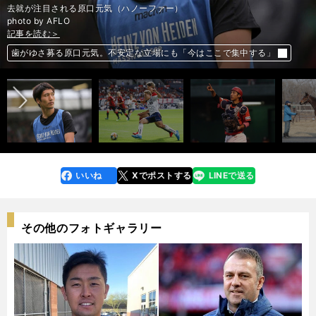
去就が注目される原口元気（ハノーファー）
photo by AFLO
記事を読む＞
記事を読む＞
記事を読む＞
記事を読む＞
ひょんなことからNZでプロ野球選手になった25歳。NPB入りの夢を追う
２歳女王の妹ルリエーヴル。牧場スタッフは「注文なし」と期待はでかい
前へ
歯がゆさ募る原口元気。不安定な立場にも「今はここで集中する」
首位FC東京、独走のチャンスを逃す。いま求められる「第三の男」
いいね
Xでポストする
LINEで送る
line
faceboo
x
k
その他のフォトギャラリー