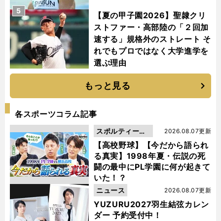
5
【夏の甲子園2026】聖隷クリ
ストファー・高部陸の「２回加
速する」規格外のストレート そ
れでもプロではなく大学進学を
選ぶ理由
もっと見る
各スポーツコラム記事
スポルティーバ
2026.08.07更新
動画
【高校野球】【今だから語られ
る真実】1998年夏・伝説の死
闘の最中にPL学園に何が起きて
いた！？
ニュース
2026.08.07更新
YUZURU2027羽生結弦カレン
ダー 予約受付中！