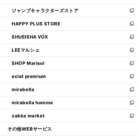
開
ウ
し
ジャンプキャラクターズストア
く
ィ
い
新
ン
ウ
し
HAPPY PLUS STORE
ド
ィ
い
新
ウ
ン
ウ
し
SHUEISHA VOX
で
ド
ィ
い
新
開
ウ
ン
ウ
し
LEEマルシェ
く
で
ド
ィ
い
新
開
ウ
ン
ウ
し
SHOP Marisol
く
で
ド
ィ
い
新
開
ウ
ン
ウ
し
eclat premium
く
で
ド
ィ
い
新
開
ウ
ン
ウ
し
mirabella
く
で
ド
ィ
い
新
開
ウ
ン
ウ
し
mirabella homme
く
で
ド
ィ
い
新
開
ウ
ン
ウ
し
zakka market
く
で
ド
ィ
い
新
開
ウ
ン
ウ
し
その他WEBサービス
く
で
ド
ィ
い
開
ウ
ン
ウ