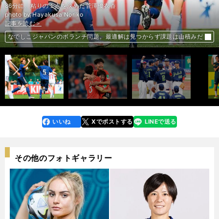
86分に、粘りの１点を決めた菅澤優衣香
photo by Hayakusa Noriko
記事を読む＞
記事を読む＞
記事を読む＞
記事を読む＞
「韓国の久保建英」らタレント豊富な宿敵にＵ－20日本代表はどう挑む
前へ
なでしこジャパンのボランチ問題。最適解は見つからず課題は山積みだ
ヤクルト、16連敗ストップの舞台裏。交流戦での逆襲に期待だ
ネイマールにまたスキャンダル。主将剥奪でコパ出場にも懐疑の声
いいね
Xでポストする
LINEで送る
line
faceboo
x
k
その他のフォトギャラリー