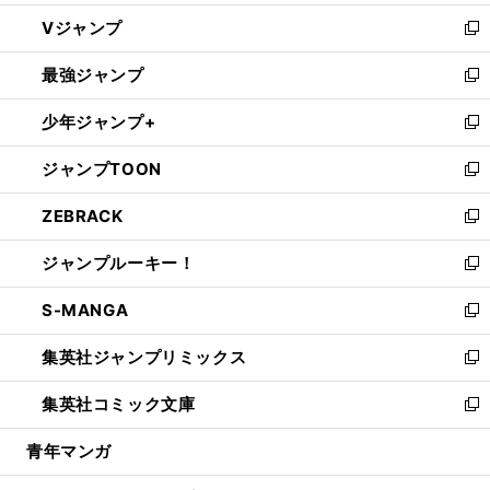
ウ
し
Vジャンプ
ィ
い
新
ン
ウ
し
最強ジャンプ
ド
ィ
い
新
ウ
ン
ウ
し
少年ジャンプ+
で
ド
ィ
い
新
開
ウ
ン
ウ
し
ジャンプTOON
く
で
ド
ィ
い
新
開
ウ
ン
ウ
し
ZEBRACK
く
で
ド
ィ
い
新
開
ウ
ン
ウ
し
ジャンプルーキー！
く
で
ド
ィ
い
新
開
ウ
ン
ウ
し
S-MANGA
く
で
ド
ィ
い
新
開
ウ
ン
ウ
し
集英社ジャンプリミックス
く
で
ド
ィ
い
新
開
ウ
ン
ウ
し
集英社コミック文庫
く
で
ド
ィ
い
新
開
ウ
ン
ウ
し
青年マンガ
く
で
ド
ィ
い
開
ウ
ン
ウ