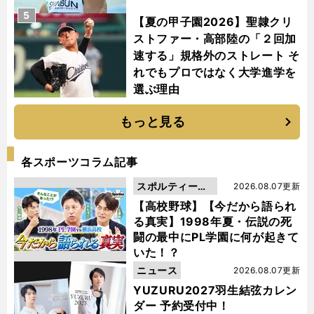
5
【夏の甲子園2026】聖隷クリ
ストファー・高部陸の「２回加
速する」規格外のストレート そ
れでもプロではなく大学進学を
選ぶ理由
もっと見る
各スポーツコラム記事
スポルティーバ
2026.08.07更新
動画
【高校野球】【今だから語られ
る真実】1998年夏・伝説の死
闘の最中にPL学園に何が起きて
いた！？
ニュース
2026.08.07更新
YUZURU2027羽生結弦カレン
ダー 予約受付中！