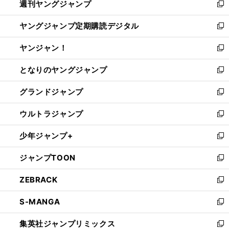
週刊ヤングジャンプ
く
で
ド
ィ
新
開
ウ
ン
し
ヤングジャンプ定期購読デジタル
く
で
ド
い
新
開
ウ
ウ
し
ヤンジャン！
く
で
ィ
い
新
開
ン
ウ
し
となりのヤングジャンプ
く
ド
ィ
い
新
ウ
ン
ウ
し
グランドジャンプ
で
ド
ィ
い
新
開
ウ
ン
ウ
し
ウルトラジャンプ
く
で
ド
ィ
い
新
開
ウ
ン
ウ
し
少年ジャンプ+
く
で
ド
ィ
い
新
開
ウ
ン
ウ
し
ジャンプTOON
く
で
ド
ィ
い
新
開
ウ
ン
ウ
し
ZEBRACK
く
で
ド
ィ
い
新
開
ウ
ン
ウ
し
S-MANGA
く
で
ド
ィ
い
新
開
ウ
ン
ウ
し
集英社ジャンプリミックス
く
で
ド
ィ
い
新