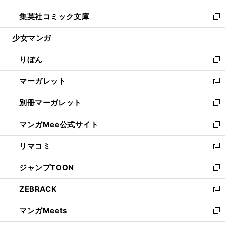
開
ウ
ン
ウ
し
集英社コミック文庫
く
で
ド
ィ
い
新
開
ウ
ン
ウ
し
少女マンガ
く
で
ド
ィ
い
開
ウ
ン
ウ
りぼん
く
で
ド
ィ
新
開
ウ
ン
し
マーガレット
く
で
ド
い
新
開
ウ
ウ
し
別冊マーガレット
く
で
ィ
い
新
開
ン
ウ
し
マンガMee公式サイト
く
ド
ィ
い
新
ウ
ン
ウ
し
リマコミ
で
ド
ィ
い
新
開
ウ
ン
ウ
し
ジャンプTOON
く
で
ド
ィ
い
新
開
ウ
ン
ウ
し
ZEBRACK
く
で
ド
ィ
い
新
開
ウ
ン
ウ
し
マンガMeets
く
で
ド
ィ
い
新
開
ウ
ン
ウ
し