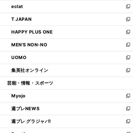
ウ
ン
ウ
し
eclat
く
で
ド
ィ
い
新
開
ウ
ン
ウ
し
T JAPAN
く
で
ド
ィ
い
新
開
ウ
ン
ウ
し
HAPPY PLUS ONE
く
で
ド
ィ
い
新
開
ウ
ン
ウ
し
MEN'S NON-NO
く
で
ド
ィ
い
新
開
ウ
ン
ウ
し
UOMO
く
で
ド
ィ
い
新
開
ウ
ン
ウ
し
集英社オンライン
く
で
ド
ィ
い
新
開
ウ
ン
ウ
し
芸能・情報・スポーツ
く
で
ド
ィ
い
開
ウ
ン
ウ
Myojo
く
で
ド
ィ
新
開
ウ
ン
し
週プレNEWS
く
で
ド
い
新
開
ウ
ウ
し
週プレ グラジャパ!
く
で
ィ
い
新
開
ン
ウ
し