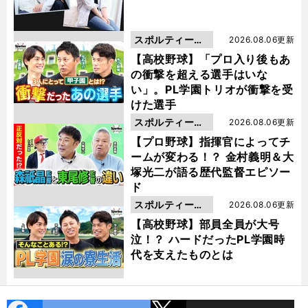
スポルティーバ
2026.08.06更新
動画
【高校野球】「プロ入り後もあ
の衝撃を超える選手はいな
い」。PL学園トリオが衝撃を受
けた選手
スポルティーバ
2026.08.06更新
動画
【プロ野球】指揮官によってチ
ームが変わる！？ 金村義明＆大
塚光二が語る歴代監督エピソー
ド
スポルティーバ
2026.08.06更新
動画
【高校野球】部員全員が大号
泣！？ ハードだったPL学園時
代を支えたものとは
cebo
X