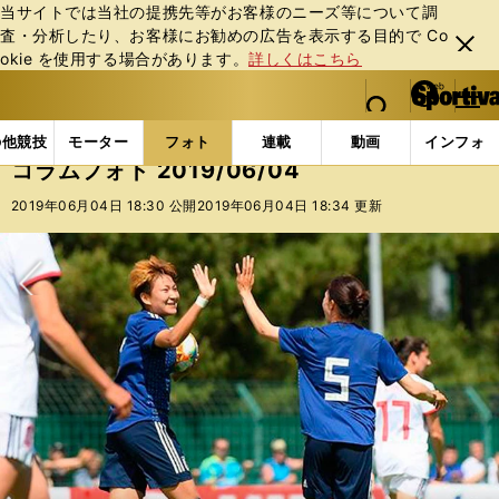
当サイトでは当社の提携先等がお客様のニーズ等について調
査・分析したり、お客様にお勧めの広告を表⽰する⽬的で Co
閉じ
okie を使⽤する場合があります。
詳しくはこちら
る
マイペ
web Sportiva (webスポルティーバ)
検索
メニュ
we
ー
フォトギャラリー
コラムフォト
コラムフォト 2019/
b
ジ
の他競技
モーター
フォト
連載
動画
インフォ
ス
コラムフォト 2019/06/04
ポ
ル
2019年06月04日 18:30 公開
2019年06月04日 18:34 更新
テ
ィ
ー
バ
次へ