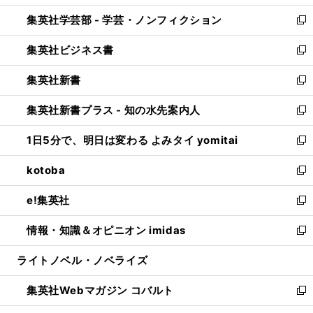
開
ウ
ン
ウ
集英社学芸部 - 学芸・ノンフィクション
く
で
ド
ィ
新
開
ウ
ン
し
集英社ビジネス書
く
で
ド
い
新
開
ウ
ウ
し
集英社新書
く
で
ィ
い
新
開
ン
ウ
し
集英社新書プラス - 知の水先案内人
く
ド
ィ
い
新
ウ
ン
ウ
し
1日5分で、明日は変わる よみタイ yomitai
で
ド
ィ
い
新
開
ウ
ン
ウ
し
kotoba
く
で
ド
ィ
い
新
開
ウ
ン
ウ
し
e!集英社
く
で
ド
ィ
い
新
開
ウ
ン
ウ
し
情報・知識＆オピニオン imidas
く
で
ド
ィ
い
新
開
ウ
ン
ウ
し
ライトノベル・ノベライズ
く
で
ド
ィ
い
開
ウ
ン
ウ
集英社Webマガジン コバルト
く
で
ド
ィ
新
開
ウ
ン
し