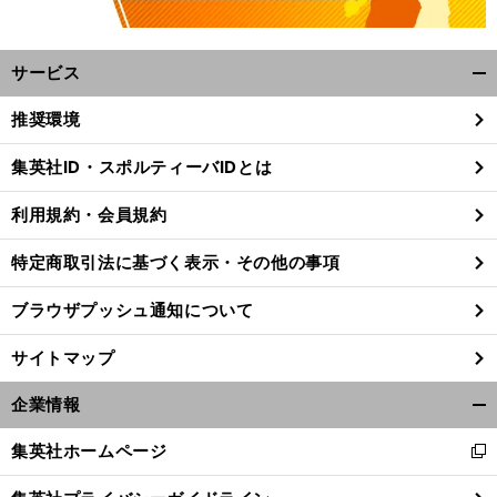
サービス
開
く/
推奨環境
閉
じ
集英社ID・スポルティーバIDとは
る
利用規約・会員規約
特定商取引法に基づく表示・その他の事項
ブラウザプッシュ通知について
サイトマップ
企業情報
開
く/
集英社ホームページ
新
閉
し
じ