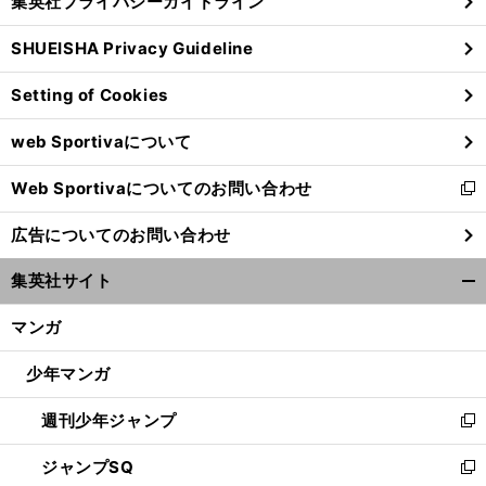
集英社プライバシーガイドライン
い
る
ウ
SHUEISHA Privacy Guideline
ィ
ン
Setting of Cookies
ド
ウ
web Sportivaについて
で
開
Web Sportivaについてのお問い合わせ
く
新
し
広告についてのお問い合わせ
い
ウ
集英社サイト
ィ
開
ン
く/
マンガ
ド
閉
ウ
じ
少年マンガ
で
る
開
週刊少年ジャンプ
く
新
し
ジャンプSQ
い
新