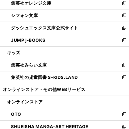
集英社オレンジ文庫
く
で
ド
い
新
開
ウ
ウ
し
シフォン文庫
く
で
ィ
い
新
開
ン
ウ
し
ダッシュエックス文庫公式サイト
く
ド
ィ
い
新
ウ
ン
ウ
し
JUMP j-BOOKS
で
ド
ィ
い
新
開
ウ
ン
ウ
し
キッズ
く
で
ド
ィ
い
開
ウ
ン
ウ
集英社みらい文庫
く
で
ド
ィ
新
開
ウ
ン
し
集英社の児童図書 S-KIDS.LAND
く
で
ド
い
新
開
ウ
ウ
し
オンラインストア・
その他WEBサービス
く
で
ィ
い
開
ン
ウ
オンラインストア
く
ド
ィ
ウ
ン
OTO
で
ド
新
開
ウ
し
SHUEISHA MANGA-ART HERITAGE
く
で
い
新