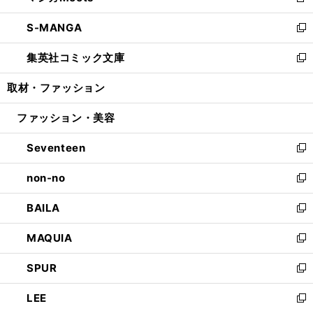
新
開
ウ
ン
ウ
し
S-MANGA
く
で
ド
ィ
い
新
開
ウ
ン
ウ
し
集英社コミック文庫
く
で
ド
ィ
い
新
開
ウ
ン
ウ
し
取材・ファッション
く
で
ド
ィ
い
開
ウ
ン
ウ
ファッション・美容
く
で
ド
ィ
開
ウ
ン
Seventeen
く
で
ド
新
開
ウ
し
non-no
く
で
い
新
開
ウ
し
BAILA
く
ィ
い
新
ン
ウ
し
MAQUIA
ド
ィ
い
新
ウ
ン
ウ
し
SPUR
で
ド
ィ
い
新
開
ウ
ン
ウ
し
LEE
く
で
ド
ィ
い
新
開