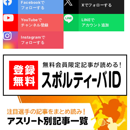
Facebookで
Xでフォローする
ok
フォローする
uTube
LINE
YouTubeで
LINEで
チャンネル登録
アカウント追加
stagra
Instagramで
m
フォローする