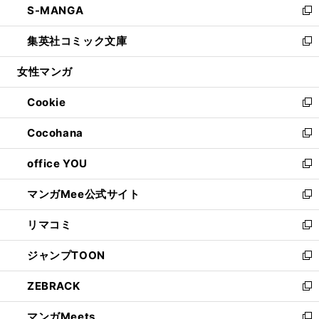
S-MANGA
く
で
ド
ィ
い
新
開
ウ
ン
ウ
し
集英社コミック文庫
く
で
ド
ィ
い
新
開
ウ
ン
ウ
し
女性マンガ
く
で
ド
ィ
い
開
ウ
ン
ウ
Cookie
く
で
ド
ィ
新
開
ウ
ン
し
Cocohana
く
で
ド
い
新
開
ウ
ウ
し
office YOU
く
で
ィ
い
新
開
ン
ウ
し
マンガMee公式サイト
く
ド
ィ
い
新
ウ
ン
ウ
し
リマコミ
で
ド
ィ
い
新
開
ウ
ン
ウ
し
ジャンプTOON
く
で
ド
ィ
い
新
開
ウ
ン
ウ
し
ZEBRACK
く
で
ド
ィ
い
新
開
ウ
ン
ウ
し
マンガMeets
く
で
ド
ィ
い