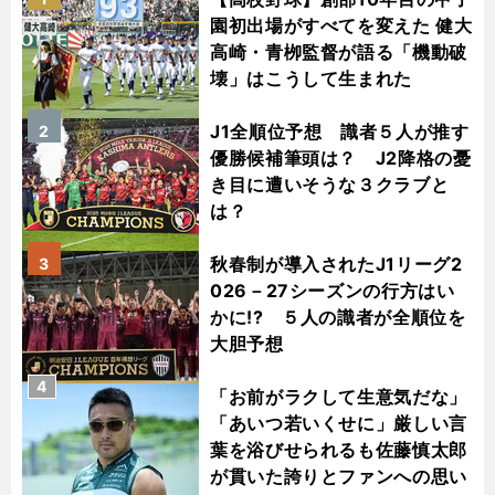
園初出場がすべてを変えた 健大
高崎・青栁監督が語る「機動破
壊」はこうして生まれた
J1全順位予想 識者５人が推す
2
優勝候補筆頭は？ J2降格の憂
き目に遭いそうな３クラブと
は？
秋春制が導入されたJ1リーグ2
3
026－27シーズンの行方はい
かに!? ５人の識者が全順位を
大胆予想
4
「お前がラクして生意気だな」
「あいつ若いくせに」厳しい言
葉を浴びせられるも佐藤慎太郎
が貫いた誇りとファンへの思い