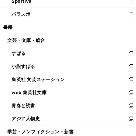
Sportiva
く
ド
ィ
い
新
ウ
ン
ウ
し
パラスポ
で
ド
ィ
い
新
開
ウ
ン
ウ
し
書籍
く
で
ド
ィ
い
開
ウ
ン
ウ
文芸・文庫・総合
く
で
ド
ィ
開
ウ
ン
すばる
く
で
ド
新
開
ウ
し
小説すばる
く
で
い
新
開
ウ
し
集英社 文芸ステーション
く
ィ
い
新
ン
ウ
し
web 集英社文庫
ド
ィ
い
新
ウ
ン
ウ
し
青春と読書
で
ド
ィ
い
新
開
ウ
ン
ウ
し
アジア人物史
く
で
ド
ィ
い
新
開
ウ
ン
ウ
し
学芸・ノンフィクション・新書
く
で
ド
ィ
い