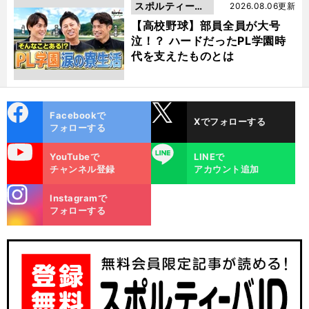
スポルティーバ
2026.08.06更新
動画
【高校野球】部員全員が大号
泣！？ ハードだったPL学園時
代を支えたものとは
cebo
X
Facebookで
Xでフォローする
ok
フォローする
uTube
LINE
YouTubeで
LINEで
チャンネル登録
アカウント追加
stagra
Instagramで
m
フォローする