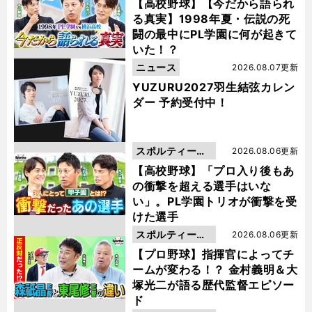
動画
【高校野球】【今だから語られ
る真実】1998年夏・伝説の死
闘の最中にPL学園に何が起きて
いた！？
ニュース
2026.08.07更新
YUZURU2027羽生結弦カレン
ダー 予約受付中！
スポルティーバ
2026.08.06更新
動画
【高校野球】「プロ入り後もあ
の衝撃を超える選手はいな
い」。PL学園トリオが衝撃を受
けた選手
スポルティーバ
2026.08.06更新
動画
【プロ野球】指揮官によってチ
ームが変わる！？ 金村義明＆大
塚光二が語る歴代監督エピソー
ド