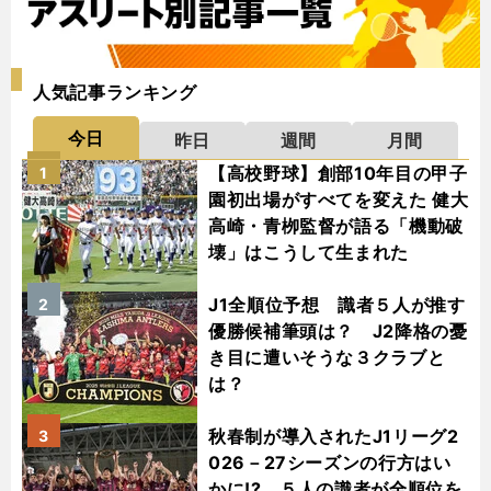
人気記事ランキング
今日
昨日
週間
月間
【高校野球】創部10年目の甲子
1
園初出場がすべてを変えた 健大
高崎・青栁監督が語る「機動破
壊」はこうして生まれた
J1全順位予想 識者５人が推す
2
優勝候補筆頭は？ J2降格の憂
き目に遭いそうな３クラブと
は？
秋春制が導入されたJ1リーグ2
3
026－27シーズンの行方はい
かに!? ５人の識者が全順位を