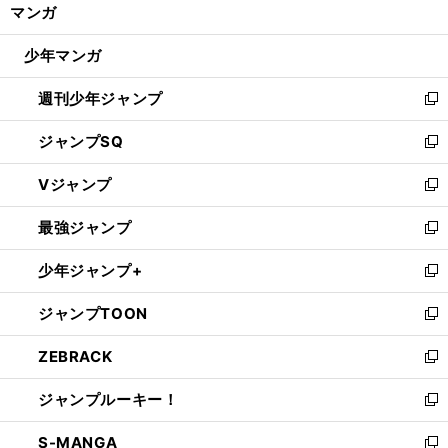
く/
マンガ
ド
閉
ウ
じ
少年マンガ
で
る
開
週刊少年ジャンプ
く
新
し
ジャンプSQ
い
新
ウ
し
Vジャンプ
ィ
い
新
ン
ウ
し
最強ジャンプ
ド
ィ
い
新
ウ
ン
ウ
し
少年ジャンプ+
で
ド
ィ
い
新
開
ウ
ン
ウ
し
ジャンプTOON
く
で
ド
ィ
い
新
開
ウ
ン
ウ
し
ZEBRACK
く
で
ド
ィ
い
新
開
ウ
ン
ウ
し
ジャンプルーキー！
く
で
ド
ィ
い
新
開
ウ
ン
ウ
し
S-MANGA
く
で
ド
ィ
い
新