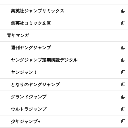
開
ウ
ン
ウ
し
集英社ジャンプリミックス
く
で
ド
ィ
い
新
開
ウ
ン
ウ
し
集英社コミック文庫
く
で
ド
ィ
い
新
開
ウ
ン
ウ
し
青年マンガ
く
で
ド
ィ
い
開
ウ
ン
ウ
週刊ヤングジャンプ
く
で
ド
ィ
新
開
ウ
ン
し
ヤングジャンプ定期購読デジタル
く
で
ド
い
新
開
ウ
ウ
し
ヤンジャン！
く
で
ィ
い
新
開
ン
ウ
し
となりのヤングジャンプ
く
ド
ィ
い
新
ウ
ン
ウ
し
グランドジャンプ
で
ド
ィ
い
新
開
ウ
ン
ウ
し
ウルトラジャンプ
く
で
ド
ィ
い
新
開
ウ
ン
ウ
し
少年ジャンプ+
く
で
ド
ィ
い
新
開
ウ
ン