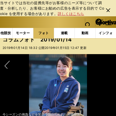
当サイトでは当社の提携先等がお客様のニーズ等について調
査・分析したり、お客様にお勧めの広告を表⽰する⽬的で Co
閉じ
okie を使⽤する場合があります。
詳しくはこちら
る
マイペ
web Sportiva (webスポルティーバ)
検索
メニュ
we
ー
フォトギャラリー
コラムフォト
コラムフォト 2019
b
ジ
の他競技
モーター
フォト
連載
動画
インフォ
ス
コラムフォト 2019/01/14
ポ
ル
2019年01月14日 18:32 公開
2019年01月15日 12:47 更新
テ
ィ
ー
バ
次へ
今シーズンの抱負などを笑顔で語ってくれた田中愛美