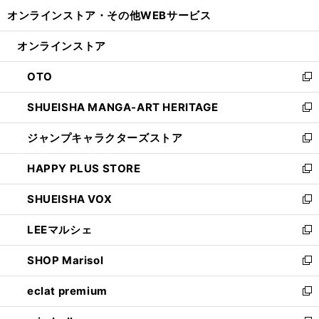
開
ウ
ウ
し
オンラインストア・
その他WEBサービス
く
で
ィ
い
開
ン
ウ
オンラインストア
く
ド
ィ
ウ
ン
OTO
で
ド
新
開
ウ
し
SHUEISHA MANGA-ART HERITAGE
く
で
い
新
開
ウ
し
ジャンプキャラクターズストア
く
ィ
い
新
ン
ウ
し
HAPPY PLUS STORE
ド
ィ
い
新
ウ
ン
ウ
し
SHUEISHA VOX
で
ド
ィ
い
新
開
ウ
ン
ウ
し
LEEマルシェ
く
で
ド
ィ
い
新
開
ウ
ン
ウ
し
SHOP Marisol
く
で
ド
ィ
い
新
開
ウ
ン
ウ
し
eclat premium
く
で
ド
ィ
い
新
開
ウ
ン
ウ
し