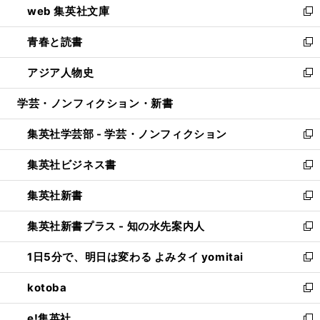
web 集英社文庫
ド
ィ
い
新
ウ
ン
ウ
し
青春と読書
で
ド
ィ
い
新
開
ウ
ン
ウ
し
アジア人物史
く
で
ド
ィ
い
新
開
ウ
ン
ウ
し
学芸・ノンフィクション・新書
く
で
ド
ィ
い
開
ウ
ン
ウ
集英社学芸部 - 学芸・ノンフィクション
く
で
ド
ィ
新
開
ウ
ン
し
集英社ビジネス書
く
で
ド
い
新
開
ウ
ウ
し
集英社新書
く
で
ィ
い
新
開
ン
ウ
し
集英社新書プラス - 知の水先案内人
く
ド
ィ
い
新
ウ
ン
ウ
し
1日5分で、明日は変わる よみタイ yomitai
で
ド
ィ
い
新
開
ウ
ン
ウ
し
kotoba
く
で
ド
ィ
い
新
開
ウ
ン
ウ
し
e!集英社
く
で
ド
ィ