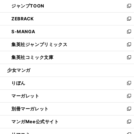
ウ
し
ジャンプTOON
く
で
ド
ィ
い
新
開
ウ
ン
ウ
し
ZEBRACK
く
で
ド
ィ
い
新
開
ウ
ン
ウ
し
S-MANGA
く
で
ド
ィ
い
新
開
ウ
ン
ウ
し
集英社ジャンプリミックス
く
で
ド
ィ
い
新
開
ウ
ン
ウ
し
集英社コミック文庫
く
で
ド
ィ
い
新
開
ウ
ン
ウ
し
少女マンガ
く
で
ド
ィ
い
開
ウ
ン
ウ
りぼん
く
で
ド
ィ
新
開
ウ
ン
し
マーガレット
く
で
ド
い
新
開
ウ
ウ
し
別冊マーガレット
く
で
ィ
い
新
開
ン
ウ
し
マンガMee公式サイト
く
ド
ィ
い
新
ウ
ン
ウ
し