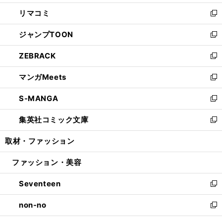
ウ
ン
ウ
し
リマコミ
で
ド
ィ
い
新
開
ウ
ン
ウ
し
ジャンプTOON
く
で
ド
ィ
い
新
開
ウ
ン
ウ
し
ZEBRACK
く
で
ド
ィ
い
新
開
ウ
ン
ウ
し
マンガMeets
く
で
ド
ィ
い
新
開
ウ
ン
ウ
し
S-MANGA
く
で
ド
ィ
い
新
開
ウ
ン
ウ
し
集英社コミック文庫
く
で
ド
ィ
い
新
開
ウ
ン
ウ
し
取材・ファッション
く
で
ド
ィ
い
開
ウ
ン
ウ
ファッション・美容
く
で
ド
ィ
開
ウ
ン
Seventeen
く
で
ド
新
開
ウ
し
non-no
く
で
い
新
開
ウ
し