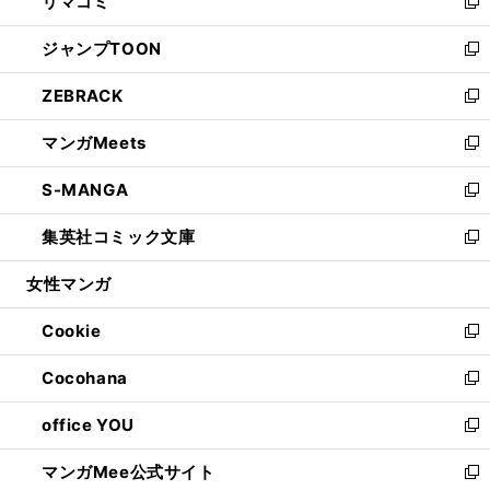
リマコミ
で
ド
ィ
い
新
開
ウ
ン
ウ
し
ジャンプTOON
く
で
ド
ィ
い
新
開
ウ
ン
ウ
し
ZEBRACK
く
で
ド
ィ
い
新
開
ウ
ン
ウ
し
マンガMeets
く
で
ド
ィ
い
新
開
ウ
ン
ウ
し
S-MANGA
く
で
ド
ィ
い
新
開
ウ
ン
ウ
し
集英社コミック文庫
く
で
ド
ィ
い
新
開
ウ
ン
ウ
し
女性マンガ
く
で
ド
ィ
い
開
ウ
ン
ウ
Cookie
く
で
ド
ィ
新
開
ウ
ン
し
Cocohana
く
で
ド
い
新
開
ウ
ウ
し
office YOU
く
で
ィ
い
新
開
ン
ウ
し
マンガMee公式サイト
く
ド
ィ
い
新