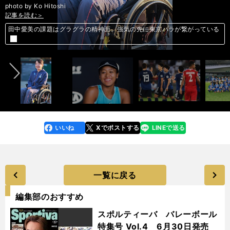
photo by Ko Hitoshi
記事を読む＞
記事を読む＞
記事を読む＞
記事を読む＞
記事を読む＞
田中愛美の課題はグラグラの精神面。強気の先に東京パラが繋がっている
前へ
大坂なおみは変わらないために変える。全豪OPで「矛盾の解」を探す
連勝も森保ジャパンに募る不安。中心選手不在、メンバー固定は危ない
高校３年間の集大成。スタイルを貫いた瀬戸内の戦いは清々しかった
繁栄の一族の系譜。シルヴァーソニックはクラシック制覇を狙える器か
いいね
Xでポストする
LINEで送る
line
faceboo
x
k
一覧に戻る
編集部のおすすめ
スポルティーバ バレーボール
特集号 Vol.4 6月30日発売