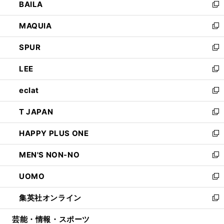
BAILA
く
ィ
い
新
ン
ウ
し
MAQUIA
ド
ィ
い
新
ウ
ン
ウ
し
SPUR
で
ド
ィ
い
新
開
ウ
ン
ウ
し
LEE
く
で
ド
ィ
い
新
開
ウ
ン
ウ
し
eclat
く
で
ド
ィ
い
新
開
ウ
ン
ウ
し
T JAPAN
く
で
ド
ィ
い
新
開
ウ
ン
ウ
し
HAPPY PLUS ONE
く
で
ド
ィ
い
新
開
ウ
ン
ウ
し
MEN'S NON-NO
く
で
ド
ィ
い
新
開
ウ
ン
ウ
し
UOMO
く
で
ド
ィ
い
新
開
ウ
ン
ウ
し
集英社オンライン
く
で
ド
ィ
い
新
開
ウ
ン
ウ
し
芸能・情報・スポーツ
く
で
ド
ィ
い