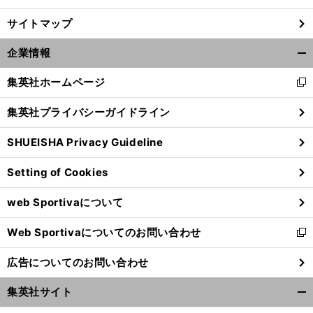
サイトマップ
企業情報
開
く/
集英社ホームページ
新
閉
し
じ
集英社プライバシーガイドライン
い
る
ウ
SHUEISHA Privacy Guideline
ィ
ン
Setting of Cookies
ド
ウ
web Sportivaについて
で
開
Web Sportivaについてのお問い合わせ
く
新
し
広告についてのお問い合わせ
い
ウ
集英社サイト
ィ
開
ン