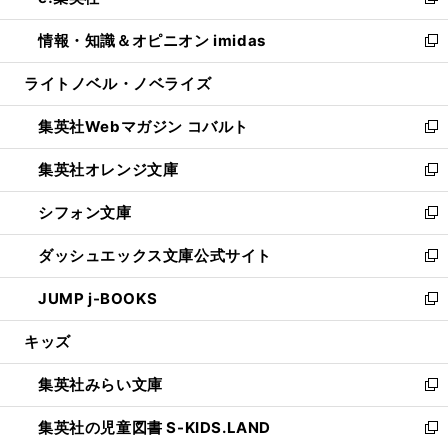
い
新
開
ウ
ン
ウ
し
情報・知識＆オピニオン imidas
く
で
ド
ィ
い
新
開
ウ
ン
ウ
し
ライトノベル・ノベライズ
く
で
ド
ィ
い
開
ウ
ン
ウ
集英社Webマガジン コバルト
く
で
ド
ィ
新
開
ウ
ン
し
集英社オレンジ文庫
く
で
ド
い
新
開
ウ
ウ
し
シフォン文庫
く
で
ィ
い
新
開
ン
ウ
し
ダッシュエックス文庫公式サイト
く
ド
ィ
い
新
ウ
ン
ウ
し
JUMP j-BOOKS
で
ド
ィ
い
新
開
ウ
ン
ウ
し
キッズ
く
で
ド
ィ
い
開
ウ
ン
ウ
集英社みらい文庫
く
で
ド
ィ
新
開
ウ
ン
し
集英社の児童図書 S-KIDS.LAND
く
で
ド
い
新