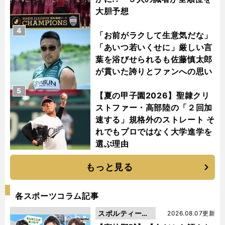
大胆予想
4
「お前がラクして生意気だな」
「あいつ若いくせに」厳しい言
葉を浴びせられるも佐藤慎太郎
が貫いた誇りとファンへの思い
5
【夏の甲子園2026】聖隷クリ
ストファー・高部陸の「２回加
速する」規格外のストレート そ
れでもプロではなく大学進学を
選ぶ理由
もっと見る
各スポーツコラム記事
スポルティーバ
2026.08.07更新