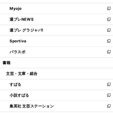
開
ウ
ン
ウ
Myojo
く
で
ド
ィ
新
開
ウ
ン
し
週プレNEWS
く
で
ド
い
新
開
ウ
ウ
し
週プレ グラジャパ!
く
で
ィ
い
新
開
ン
ウ
し
Sportiva
く
ド
ィ
い
新
ウ
ン
ウ
し
パラスポ
で
ド
ィ
い
新
開
ウ
ン
ウ
し
書籍
く
で
ド
ィ
い
開
ウ
ン
ウ
文芸・文庫・総合
く
で
ド
ィ
開
ウ
ン
すばる
く
で
ド
新
開
ウ
し
小説すばる
く
で
い
新
開
ウ
し
集英社 文芸ステーション
く
ィ
い
新
ン
ウ
し