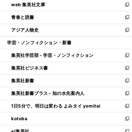
web 集英社文庫
ド
ィ
い
新
ウ
ン
ウ
し
青春と読書
で
ド
ィ
い
新
開
ウ
ン
ウ
し
アジア人物史
く
で
ド
ィ
い
新
開
ウ
ン
ウ
し
学芸・ノンフィクション・新書
く
で
ド
ィ
い
開
ウ
ン
ウ
集英社学芸部 - 学芸・ノンフィクション
く
で
ド
ィ
新
開
ウ
ン
し
集英社ビジネス書
く
で
ド
い
新
開
ウ
ウ
し
集英社新書
く
で
ィ
い
新
開
ン
ウ
し
集英社新書プラス - 知の水先案内人
く
ド
ィ
い
新
ウ
ン
ウ
し
1日5分で、明日は変わる よみタイ yomitai
で
ド
ィ
い
新
開
ウ
ン
ウ
し
kotoba
く
で
ド
ィ
い
新
開
ウ
ン
ウ
し
e!集英社
く
で
ド
ィ