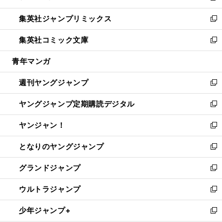
開
ウ
ン
ウ
し
集英社ジャンプリミックス
く
で
ド
ィ
い
新
開
ウ
ン
ウ
し
集英社コミック文庫
く
で
ド
ィ
い
新
開
ウ
ン
ウ
し
青年マンガ
く
で
ド
ィ
い
開
ウ
ン
ウ
週刊ヤングジャンプ
く
で
ド
ィ
新
開
ウ
ン
し
ヤングジャンプ定期購読デジタル
く
で
ド
い
新
開
ウ
ウ
し
ヤンジャン！
く
で
ィ
い
新
開
ン
ウ
し
となりのヤングジャンプ
く
ド
ィ
い
新
ウ
ン
ウ
し
グランドジャンプ
で
ド
ィ
い
新
開
ウ
ン
ウ
し
ウルトラジャンプ
く
で
ド
ィ
い
新
開
ウ
ン
ウ
し
少年ジャンプ+
く
で
ド
ィ
い
新
開
ウ
ン