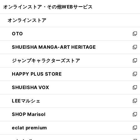
開
ウ
ウ
し
オンラインストア・
その他WEBサービス
く
で
ィ
い
開
ン
ウ
オンラインストア
く
ド
ィ
ウ
ン
OTO
で
ド
新
開
ウ
し
SHUEISHA MANGA-ART HERITAGE
く
で
い
新
開
ウ
し
ジャンプキャラクターズストア
く
ィ
い
新
ン
ウ
し
HAPPY PLUS STORE
ド
ィ
い
新
ウ
ン
ウ
し
SHUEISHA VOX
で
ド
ィ
い
新
開
ウ
ン
ウ
し
LEEマルシェ
く
で
ド
ィ
い
新
開
ウ
ン
ウ
し
SHOP Marisol
く
で
ド
ィ
い
新
開
ウ
ン
ウ
し
eclat premium
く
で
ド
ィ
い
新
開
ウ
ン
ウ
し