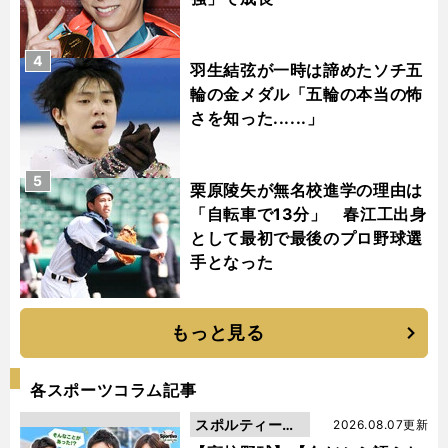
4
羽生結弦が一時は諦めたソチ五
輪の金メダル「五輪の本当の怖
さを知った......」
5
栗原陵矢が無名校進学の理由は
「自転車で13分」 春江工出身
として最初で最後のプロ野球選
手となった
もっと見る
各スポーツコラム記事
スポルティーバ
2026.08.07更新