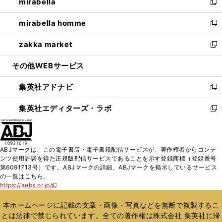
mirabella
く
で
ド
ィ
い
新
開
ウ
ン
ウ
し
mirabella homme
く
で
ド
ィ
い
新
開
ウ
ン
ウ
し
zakka market
く
で
ド
ィ
い
新
開
ウ
ン
ウ
し
その他WEBサービス
く
で
ド
ィ
い
開
ウ
ン
ウ
集英社アドナビ
く
で
ド
ィ
新
開
ウ
ン
し
集英社エディターズ・ラボ
く
で
ド
い
新
開
ウ
ウ
し
く
で
ィ
い
開
ン
ウ
ABJマークは、この電子書店・電子書籍配信サービスが、著作権者からコンテ
く
ド
ィ
ンツ使用許諾を得た正規版配信サービスであることを示す登録商標（登録番号
ウ
ン
第6091713号）です。ABJマークの詳細、ABJマークを掲示しているサービス
で
ド
の一覧はこちら。
開
ウ
https://aebs.or.jp/
新
く
で
し
い
開
本ホームページに記載の文章・画像・写真などを無断で複製するこ
ウ
く
とは法律で禁じられています。全ての著作権は株式会社 集英社に帰
ィ