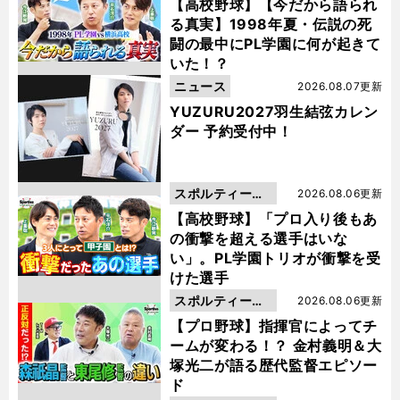
動画
【高校野球】【今だから語られ
る真実】1998年夏・伝説の死
闘の最中にPL学園に何が起きて
いた！？
ニュース
2026.08.07更新
YUZURU2027羽生結弦カレン
ダー 予約受付中！
スポルティーバ
2026.08.06更新
動画
【高校野球】「プロ入り後もあ
の衝撃を超える選手はいな
い」。PL学園トリオが衝撃を受
けた選手
スポルティーバ
2026.08.06更新
動画
【プロ野球】指揮官によってチ
ームが変わる！？ 金村義明＆大
塚光二が語る歴代監督エピソー
ド