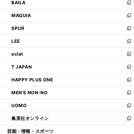
BAILA
く
ィ
い
新
ン
ウ
し
MAQUIA
ド
ィ
い
新
ウ
ン
ウ
し
SPUR
で
ド
ィ
い
新
開
ウ
ン
ウ
し
LEE
く
で
ド
ィ
い
新
開
ウ
ン
ウ
し
eclat
く
で
ド
ィ
い
新
開
ウ
ン
ウ
し
T JAPAN
く
で
ド
ィ
い
新
開
ウ
ン
ウ
し
HAPPY PLUS ONE
く
で
ド
ィ
い
新
開
ウ
ン
ウ
し
MEN'S NON-NO
く
で
ド
ィ
い
新
開
ウ
ン
ウ
し
UOMO
く
で
ド
ィ
い
新
開
ウ
ン
ウ
し
集英社オンライン
く
で
ド
ィ
い
新
開
ウ
ン
ウ
し
芸能・情報・スポーツ
く
で
ド
ィ
い