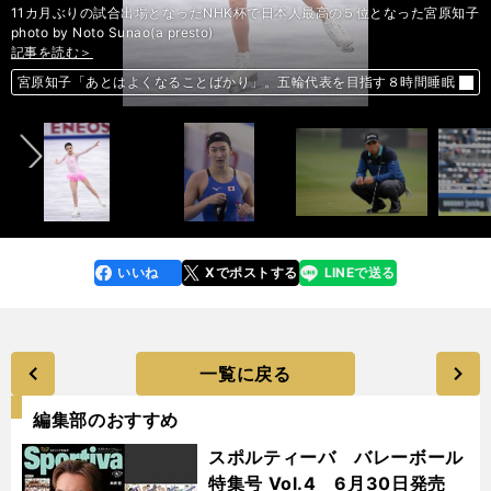
11カ月ぶりの試合出場となったNHK杯で日本人最高の５位となった宮原知子
photo by Noto Sunao(a presto)
記事を読む＞
記事を読む＞
記事を読む＞
記事を読む＞
記事を読む＞
記事を読む＞
水泳でも賞金を稼げる大会。松田丈志が語る「競泳Ｗ杯はここが面白い」
ウィリアンは言う。「どんなチームも進化できる。日本もそうだといい
前へ
宮原知子「あとはよくなることばかり」。五輪代表を目指す８時間睡眠
松山英樹とトランプ大統領のラウンドを、海外メディアはどう伝えたか
長崎J1の陰で、横浜FCは昇格チャンス消滅。50歳カズの胸中は？
ね」
春はボロボロだった韓国。レジェンド宣銅烈は稲葉ジャパンに勝てるか
いいね
Xでポストする
LINEで送る
line
faceboo
x
k
一覧に戻る
編集部のおすすめ
スポルティーバ バレーボール
特集号 Vol.4 6月30日発売