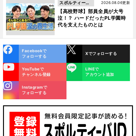
スポルティーバ
2026.08.06更新
動画
【高校野球】部員全員が大号
泣！？ ハードだったPL学園時
代を支えたものとは
cebo
X
Facebookで
Xでフォローする
ok
フォローする
uTube
LINE
YouTubeで
LINEで
チャンネル登録
アカウント追加
stagra
Instagramで
m
フォローする