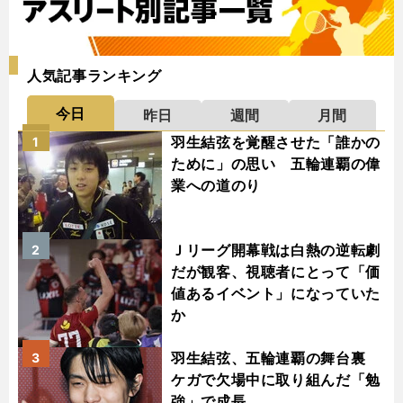
人気記事ランキング
今日
昨日
週間
月間
羽生結弦を覚醒させた「誰かの
1
ために」の思い 五輪連覇の偉
業への道のり
Ｊリーグ開幕戦は白熱の逆転劇
2
だが観客、視聴者にとって「価
値あるイベント」になっていた
か
羽生結弦、五輪連覇の舞台裏
3
ケガで欠場中に取り組んだ「勉
強」で成長