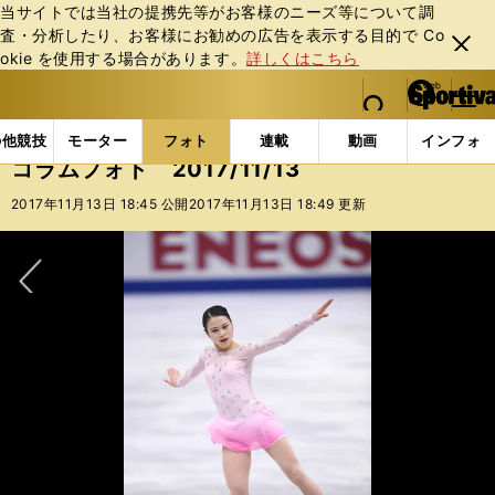
当サイトでは当社の提携先等がお客様のニーズ等について調
査・分析したり、お客様にお勧めの広告を表⽰する⽬的で Co
閉じ
okie を使⽤する場合があります。
詳しくはこちら
る
マイペ
web Sportiva (webスポルティーバ)
検索
メニュ
we
ー
フォトギャラリー
コラムフォト
コラムフォト 2017/
b
ジ
の他競技
モーター
フォト
連載
動画
インフォ
ス
コラムフォト 2017/11/13
ポ
ル
2017年11月13日 18:45 公開
2017年11月13日 18:49 更新
テ
ィ
ー
バ
次へ