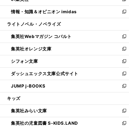
い
新
開
ウ
ン
ウ
し
情報・知識＆オピニオン imidas
く
で
ド
ィ
い
新
開
ウ
ン
ウ
し
ライトノベル・ノベライズ
く
で
ド
ィ
い
開
ウ
ン
ウ
集英社Webマガジン コバルト
く
で
ド
ィ
新
開
ウ
ン
し
集英社オレンジ文庫
く
で
ド
い
新
開
ウ
ウ
し
シフォン文庫
く
で
ィ
い
新
開
ン
ウ
し
ダッシュエックス文庫公式サイト
く
ド
ィ
い
新
ウ
ン
ウ
し
JUMP j-BOOKS
で
ド
ィ
い
新
開
ウ
ン
ウ
し
キッズ
く
で
ド
ィ
い
開
ウ
ン
ウ
集英社みらい文庫
く
で
ド
ィ
新
開
ウ
ン
し
集英社の児童図書 S-KIDS.LAND
く
で
ド
い
新