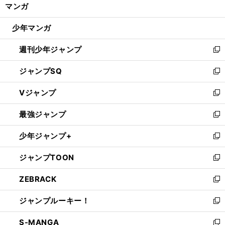
く/
マンガ
ド
閉
ウ
じ
少年マンガ
で
る
開
週刊少年ジャンプ
く
新
し
ジャンプSQ
い
新
ウ
し
Vジャンプ
ィ
い
新
ン
ウ
し
最強ジャンプ
ド
ィ
い
新
ウ
ン
ウ
し
少年ジャンプ+
で
ド
ィ
い
新
開
ウ
ン
ウ
し
ジャンプTOON
く
で
ド
ィ
い
新
開
ウ
ン
ウ
し
ZEBRACK
く
で
ド
ィ
い
新
開
ウ
ン
ウ
し
ジャンプルーキー！
く
で
ド
ィ
い
新
開
ウ
ン
ウ
し
S-MANGA
く
で
ド
ィ
い
新