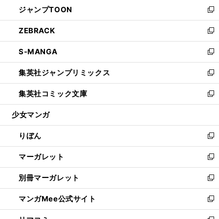
ウ
し
ジャンプTOON
く
で
ド
ィ
い
新
開
ウ
ン
ウ
し
ZEBRACK
く
で
ド
ィ
い
新
開
ウ
ン
ウ
し
S-MANGA
く
で
ド
ィ
い
新
開
ウ
ン
ウ
し
集英社ジャンプリミックス
く
で
ド
ィ
い
新
開
ウ
ン
ウ
し
集英社コミック文庫
く
で
ド
ィ
い
新
開
ウ
ン
ウ
し
少女マンガ
く
で
ド
ィ
い
開
ウ
ン
ウ
りぼん
く
で
ド
ィ
新
開
ウ
ン
し
マーガレット
く
で
ド
い
新
開
ウ
ウ
し
別冊マーガレット
く
で
ィ
い
新
開
ン
ウ
し
マンガMee公式サイト
く
ド
ィ
い
新
ウ
ン
ウ
し