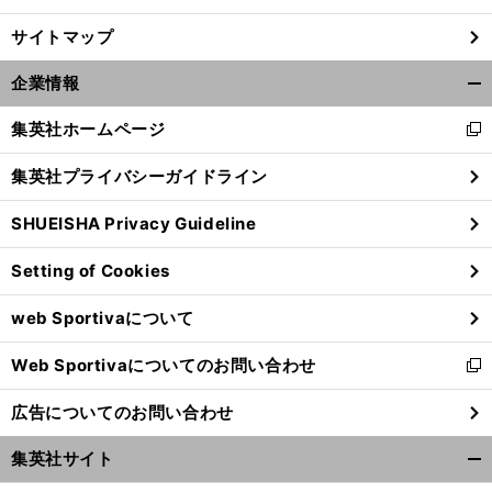
サイトマップ
企業情報
開
く/
集英社ホームページ
新
閉
し
じ
集英社プライバシーガイドライン
い
る
ウ
SHUEISHA Privacy Guideline
ィ
ン
Setting of Cookies
ド
ウ
web Sportivaについて
で
開
Web Sportivaについてのお問い合わせ
く
新
し
広告についてのお問い合わせ
い
ウ
集英社サイト
ィ
開
ン