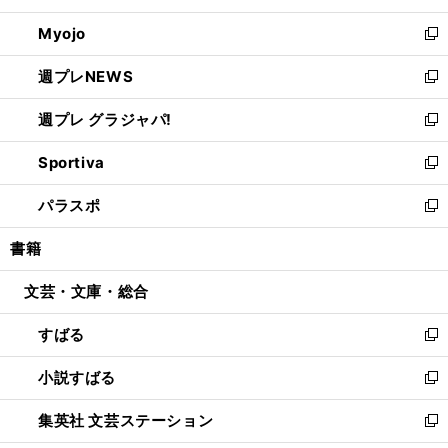
開
ウ
ン
ウ
Myojo
く
で
ド
ィ
新
開
ウ
ン
し
週プレNEWS
く
で
ド
い
新
開
ウ
ウ
し
週プレ グラジャパ!
く
で
ィ
い
新
開
ン
ウ
し
Sportiva
く
ド
ィ
い
新
ウ
ン
ウ
し
パラスポ
で
ド
ィ
い
新
開
ウ
ン
ウ
し
書籍
く
で
ド
ィ
い
開
ウ
ン
ウ
文芸・文庫・総合
く
で
ド
ィ
開
ウ
ン
すばる
く
で
ド
新
開
ウ
し
小説すばる
く
で
い
新
開
ウ
し
集英社 文芸ステーション
く
ィ
い
新
ン
ウ
し