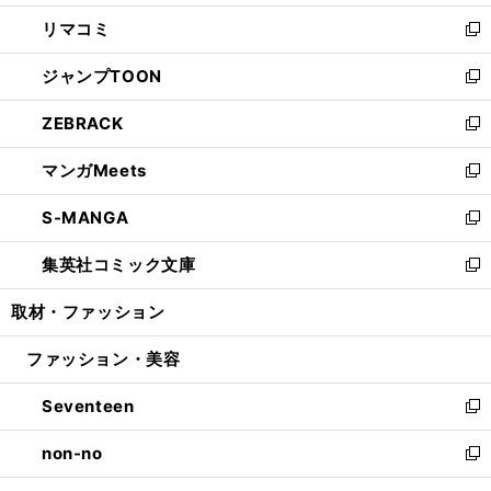
ウ
ン
ウ
し
リマコミ
で
ド
ィ
い
新
開
ウ
ン
ウ
し
ジャンプTOON
く
で
ド
ィ
い
新
開
ウ
ン
ウ
し
ZEBRACK
く
で
ド
ィ
い
新
開
ウ
ン
ウ
し
マンガMeets
く
で
ド
ィ
い
新
開
ウ
ン
ウ
し
S-MANGA
く
で
ド
ィ
い
新
開
ウ
ン
ウ
し
集英社コミック文庫
く
で
ド
ィ
い
新
開
ウ
ン
ウ
し
取材・ファッション
く
で
ド
ィ
い
開
ウ
ン
ウ
ファッション・美容
く
で
ド
ィ
開
ウ
ン
Seventeen
く
で
ド
新
開
ウ
し
non-no
く
で
い
新
開
ウ
し