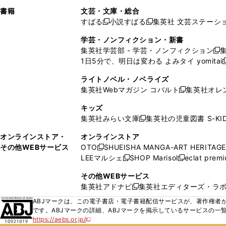
で
ウ
で
で
し
し
ン
ィ
ン
ン
ン
書籍
文芸・文庫・総合
開
で
開
開
い
い
ド
ン
ド
ド
ド
すばる
小説すばる
集英社 文芸ステーシ
く
開
く
く
新
新
ウ
ウ
ウ
ド
ウ
ウ
ウ
く
し
し
ィ
ィ
学芸・ノンフィクション・新書
で
ウ
で
で
で
い
い
ン
ン
集英社学芸部 - 学芸・ノンフィクション
開
で
開
開
開
新
ウ
ウ
ド
ド
1日5分で、明日は変わる よみタイ yomitai
く
開
く
く
く
し
新
ィ
ィ
ウ
ウ
く
い
ン
ン
ライトノベル・ノベライズ
で
で
ウ
ド
ド
集英社Webマガジン コバルト
集英社オレ
開
開
新
ィ
ウ
ウ
く
く
し
ン
キッズ
で
で
い
ド
集英社みらい文庫
集英社の児童図書 S-KID
開
開
新
ウ
ウ
く
く
し
ィ
オンラインストア・
オンラインストア
で
い
ン
その他WEBサービス
OTO
SHUEISHA MANGA-ART HERITAGE
開
新
ウ
ド
LEEマルシェ
SHOP Marisol
eclat prem
く
し
新
新
ィ
ウ
い
し
し
ン
その他WEBサービス
で
ウ
い
い
ド
集英社アドナビ
集英社エディターズ・ラ
開
新
ィ
ウ
ウ
ウ
く
し
ABJマークは、この電子書店・電子書籍配信サービスが、著作権者か
ン
ィ
ィ
で
い
です。ABJマークの詳細、ABJマークを掲示しているサービスの一
ド
ン
ン
開
https://aebs.or.jp/
ウ
新
ウ
ド
ド