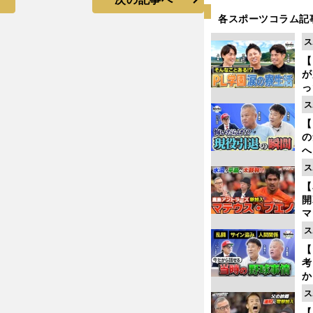
各スポーツコラム記
ス
【
が
っ
た
ス
【
の
へ
大
ス
エ
【
マ
島
ス
歳
【
考
か
事
ス
【