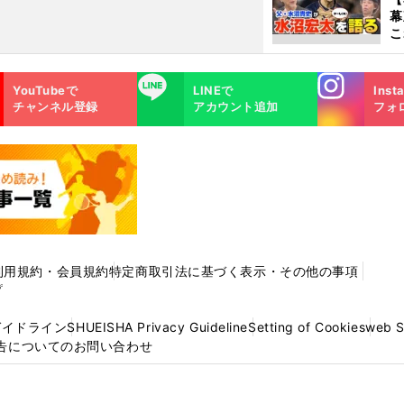
幕
こ
沼
Instagra
LINE
YouTubeで
LINEで
Inst
m
チャンネル登録
アカウント追加
フォ
利用規約・会員規約
特定商取引法に基づく表示・その他の事項
プ
ガイドライン
SHUEISHA Privacy Guideline
Setting of Cookies
web 
告についてのお問い合わせ