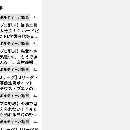
事
ポルティーバ動画
202
プロ野球】部員全員
6.0
大号泣！？ ハードだ
8.0
たPL学園時代を支え
6更
ものとは
ポルティーバ動画
202
新
プロ野球】先輩たち
6.0
気遣いに「もうでき
8.0
んな」。金村義明＆
6更
塚光二が明かす引退
ポルティーバ動画
202
新
ピソード！
Jリーグ】Jリーグ・
6.0
開幕前注目ポイント
8.0
テウス・ブエノの鹿
5更
移籍！ 恐るべし15
ポルティーバ動画
202
新
磯部怜夢！
プロ野球】令和では
6.0
えられない！？今だ
8.0
ら語れる当時の野球
4更
情とは...
ポルティーバ動画
202
新
Jリーグ】Jリーグ開
6.0