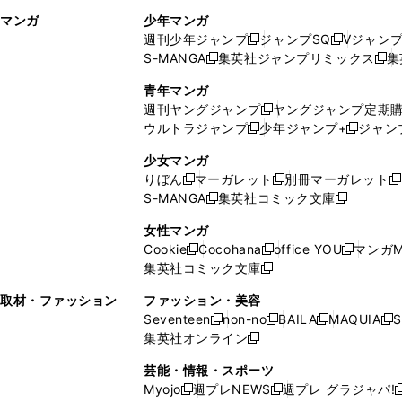
ィ
ウ
マンガ
少年マンガ
ン
ィ
週刊少年ジャンプ
ジャンプSQ
Vジャン
ド
ン
新
新
S-MANGA
集英社ジャンプリミックス
集
ウ
ド
新
し
し
新
で
ウ
し
い
い
し
青年マンガ
開
で
い
ウ
ウ
い
週刊ヤングジャンプ
ヤングジャンプ定期
新
く
開
ウ
ィ
ィ
ウ
ウルトラジャンプ
少年ジャンプ+
ジャン
新
し
新
く
ィ
ン
ン
ィ
し
い
し
ン
ド
ド
ン
少女マンガ
い
ウ
い
ド
ウ
ウ
ド
りぼん
マーガレット
別冊マーガレット
新
新
新
ウ
ィ
ウ
ウ
で
で
ウ
S-MANGA
集英社コミック文庫
し
新
し
新
ィ
ン
ィ
で
開
開
で
い
し
い
し
ン
ド
ン
女性マンガ
開
く
く
開
ウ
い
ウ
い
ド
ウ
ド
Cookie
Cocohana
office YOU
マンガM
く
く
新
新
新
ィ
ウ
ィ
ウ
ウ
で
ウ
集英社コミック文庫
し
新
し
し
ン
ィ
ン
ィ
で
開
で
い
し
い
い
ド
ン
ド
ン
取材・ファッション
ファッション・美容
開
く
開
ウ
い
ウ
ウ
ウ
ド
ウ
ド
Seventeen
non-no
BAILA
MAQUIA
S
く
く
新
新
新
新
ィ
ウ
ィ
ィ
で
ウ
で
ウ
集英社オンライン
し
新
し
し
し
ン
ィ
ン
ン
開
で
開
で
い
し
い
い
い
ド
ン
ド
ド
芸能・情報・スポーツ
く
開
く
開
ウ
い
ウ
ウ
ウ
ウ
ド
ウ
ウ
Myojo
週プレNEWS
週プレ グラジャパ!
く
く
新
新
新
ィ
ウ
ィ
ィ
ィ