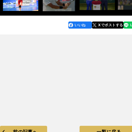
いいね
Xでポストする
line
faceboo
x
k
前の記事へ
一覧に戻る