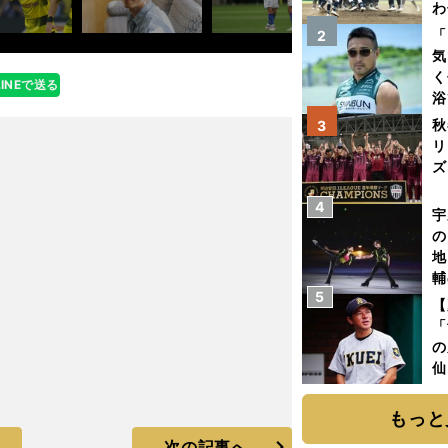
わ
だ
「
2
気
く
LINEで送る
浴
太
秋
3
ァ
リ
ズ
4
を
宇
の
地
輔
5
題
【
「
の
仙
か
画
もっと
次の記事へ