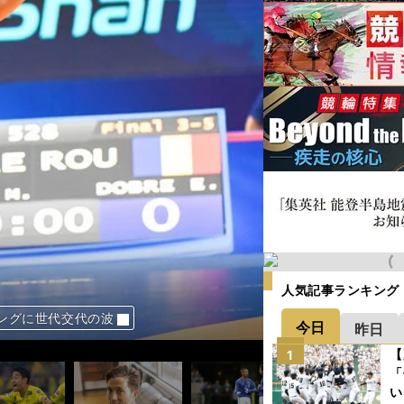
人気記事ランキング
ングに世代交代の波
おみに託された
「打倒・米国選抜」
杯に行くのが運命」
日本代表が得たもの
日本代表が得たもの
今日
昨日
【
1
「
い