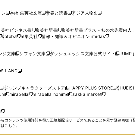
で
で
で
で
し
し
し
ン
ン
ン
ン
ン
開
開
開
開
い
い
い
ド
ド
ド
ド
ド
ョン
web 集英社文庫
青春と読書
アジア人物史
く
く
く
く
新
新
新
新
ウ
ウ
ウ
ウ
ウ
ウ
ウ
ウ
し
し
し
し
ィ
ィ
ィ
で
で
で
で
で
い
い
い
い
ン
ン
ン
集英社ビジネス書
集英社新書
集英社新書プラス - 知の水先案内人
開
開
開
開
開
新
新
新
ウ
ウ
ウ
ウ
ド
ド
ド
kotoba
e!集英社
情報・知識＆オピニオン imidas
く
く
く
く
く
新
し
新
し
新
ィ
ィ
ィ
ィ
ウ
ウ
ウ
し
し
い
し
い
し
ン
ン
ン
ン
で
で
で
い
い
ウ
い
ウ
い
ド
ド
ド
ド
ンジ文庫
シフォン文庫
ダッシュエックス文庫公式サイト
JUMP 
開
開
開
新
新
新
ウ
ウ
ィ
ウ
ィ
ウ
ウ
ウ
ウ
ウ
く
く
く
し
し
し
ィ
ィ
ン
ィ
ン
ィ
で
で
で
で
い
い
い
ン
ン
ド
ン
ド
ン
S.LAND
開
開
開
開
新
ウ
ウ
ウ
ド
ド
ウ
ド
ウ
ド
く
く
く
く
し
ィ
ィ
ィ
ウ
ウ
で
ウ
で
ウ
い
ン
ン
ン
ジャンプキャラクターズストア
HAPPY PLUS STORE
SHUEIS
で
で
開
で
開
で
新
新
新
ウ
ド
ド
ド
ium
mirabella
mirabella homme
zakka market
開
開
く
開
く
開
し
新
新
新
し
新
し
ィ
ウ
ウ
ウ
く
く
く
く
い
し
し
い
し
し
い
ン
で
で
で
ウ
い
い
ウ
い
い
ウ
ド
ボ
開
開
開
新
ィ
ウ
ウ
ィ
ウ
ウ
ィ
ウ
く
く
く
し
らコンテンツ使用許諾を得た正規版配信サービスであることを示す登録商標（登録番
ン
ィ
ィ
ン
ィ
ィ
ン
で
い
覧はこちら。
ド
ン
ン
ド
ン
ン
ド
開
ウ
ウ
ド
ド
ウ
ド
ド
ウ