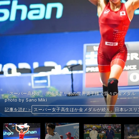
「スーパー高校生」須崎優衣が初の世界選手権で堂々の金メダル
photo by Sano Miki
前へ
記事を読む＞
記事を読む＞
記事を読む＞
記事を読む＞
記事を読む＞
記事を読む＞
スーパー女子高生ほか金メダルが続々。日本レスリ
錦織不在の全米OP。その重責は杉田祐一と大坂な
３度目のプレジデンツカップ出場。松山英樹が誓う
香川真司、CLと代表戦を大いに語る。「勝ってＷ
「国内組」福西と「海外組」ヒデの衝突によって、
「国内組」福西と「海外組」ヒデの衝突によって、