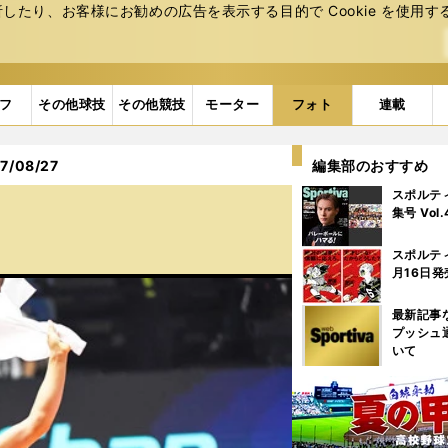
たり、お客様にお勧めの広告を表⽰する⽬的で Cookie を使⽤す
フ
その他球技
その他競技
モーター
フォト
連載
/08/27
編集部のおすすめ
スポルテ
集号 Vol
スポルテ
月16日発
最新記事
プッシュ
いて