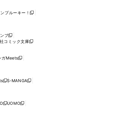
ャンプルーキー！
新
し
い
ウ
ャンプ
新
ィ
社コミック文庫
し
新
ン
い
し
ド
ウ
い
ウ
ガMeets
新
ィ
ウ
で
し
ン
ィ
開
い
ド
ン
く
ウ
ウ
ド
s
S-MANGA
新
新
ィ
で
ウ
し
し
ン
開
で
い
い
ド
く
開
ウ
ウ
ウ
NO
UOMO
く
新
新
ィ
ィ
で
し
し
ン
ン
開
い
い
ド
ド
く
ウ
ウ
ウ
ウ
ィ
ィ