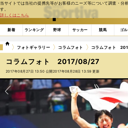
当サイトでは当社の提携先等がお客様のニーズ等について調査・分析し
web Sportiva (webスポルティーバ)
す。
詳しくはこちら
新着
ランキング
野球
サッカー
競馬
ゴル
we
フォトギャラリー
コラムフォト
コラムフォト 2017
b
ス
コラムフォト 2017/08/27
ポ
ル
2017年08月27日 13:50 公開
2017年08月28日 13:59 更新
テ
ィ
ー
バ
次へ