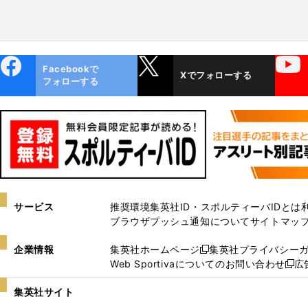
ebo
X
YouTube
Facebookで
Xでフォローする
ok
フォローする
サービス
推奨環境
集英社ID・スポルティーバIDとは
ブラウザプッシュ通知について
サイトマッ
企業情報
集英社ホームページ
集英社プライバシー
新
Web Sportivaについてのお問い合わせ
広
し
新
い
し
集英社サイト
ウ
い