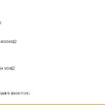
で
で
ン
ン
開
開
ド
ド
く
く
ウ
ウ
で
で
開
開
く
く
し
い
ウ
j-BOOKS
新
ィ
し
ン
い
ド
ウ
ウ
ィ
で
ン
HA VOX
開
新
ド
く
し
ウ
い
で
ウ
開
ィ
く
号 第6091713号）
ン
ド
ウ