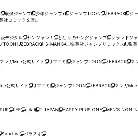
プ
最強ジャンプ
少年ジャンプ+
ジャンプTOON
ZEBRACK
ジ
新
新
新
新
新
英社コミック文庫
し
新
し
し
し
し
い
い
し
い
い
い
ウ
ウ
い
ウ
ウ
ウ
購読デジタル
ヤンジャン！
となりのヤングジャンプ
グランドジ
新
新
新
ィ
ィ
ウ
ィ
ィ
ィ
プTOON
ZEBRACK
S-MANGA
集英社ジャンプリミックス
集英
新
し
新
し
新
し
新
ン
ン
ィ
ン
ン
ン
し
い
し
い
し
い
し
ド
ド
ン
ド
ド
ド
い
ウ
い
ウ
い
ウ
い
ウ
ウ
ド
ウ
ウ
ウ
マンガMee公式サイト
リマコミ
ジャンプTOON
ZEBRACK
マン
新
新
新
新
ウ
ィ
ウ
ィ
ウ
ィ
ウ
で
で
ウ
で
で
で
し
し
し
し
し
ィ
ン
ィ
ン
ィ
ン
ィ
開
開
で
開
開
開
い
い
い
い
い
ン
ド
ン
ド
ン
ド
ン
く
く
開
く
く
く
ウ
ウ
ウ
ウ
ウ
ド
ウ
ド
ウ
ド
ウ
ド
ee公式サイト
リマコミ
ジャンプTOON
ZEBRACK
マンガMeet
く
新
新
新
新
ィ
ィ
ィ
ィ
ィ
ウ
で
ウ
で
ウ
で
ウ
し
し
し
し
ン
ン
ン
ン
ン
で
開
で
開
で
開
で
い
い
い
い
ド
ド
ド
ド
ド
開
く
開
く
開
く
開
ウ
ウ
ウ
ウ
ウ
ウ
ウ
ウ
ウ
PUR
LEE
eclat
T JAPAN
HAPPY PLUS ONE
MEN'S NON-
く
く
く
く
新
新
新
新
新
ィ
ィ
ィ
ィ
で
で
で
で
で
し
し
し
し
し
ン
ン
ン
ン
開
開
開
開
開
い
い
い
い
い
ド
ド
ド
ド
く
く
く
く
く
ウ
ウ
ウ
ウ
ウ
ウ
ウ
ウ
ウ
Sportiva
パラスポ
新
新
ィ
ィ
ィ
ィ
ィ