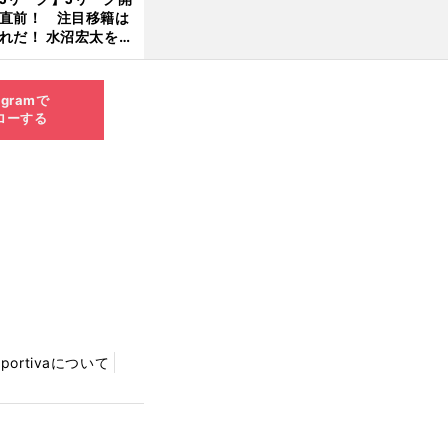
直前！ 注目移籍は
8.0
れだ！ 水沼宏太を水
3更
貴史がすこ〜し語る
新
agramで
ローする
Sportivaについて