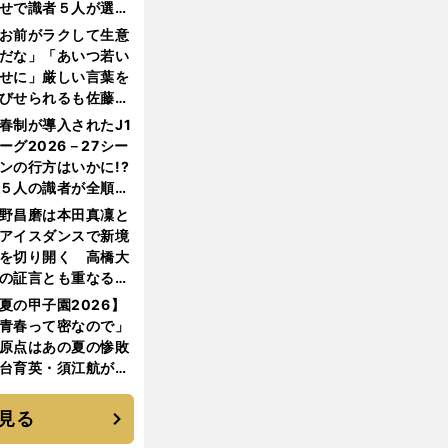
せで識者５人が選ん
優勝校はここだ！
お前がラクして生意
だな」「あいつ若い
せに」厳しい言葉を
びせられるも佐藤慎
郎が貫いた誇りとフ
春制が導入されたJ1
ンへの思い
ーグ2026－27シー
ンの行方はいかに!?
５人の識者が全順位
大胆予想
野昌磨は本田真凜と
アイスダンスで新境
を切り開く 高橋大
の証言とも重なる課
と楽しさ
夏の甲子園2026】
青春って密なので」
原点はあの夏の惨敗
台育英・須江航が明
す"日本一1000日計
"のすべて
見る