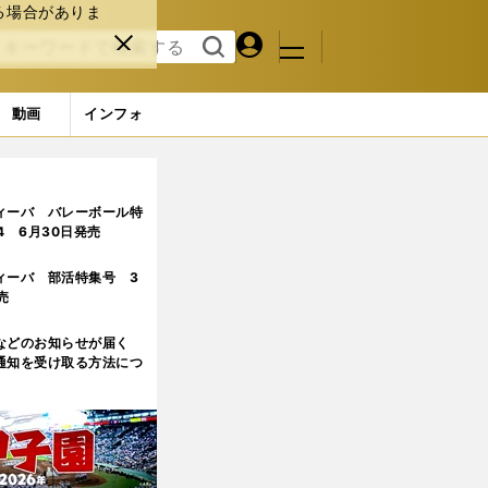
る場合がありま
マイペ
閉じ
検索
メニュ
ー
る
す
ジ
る
動画
インフォ
ィーバ バレーボール特
.4 6月30日発売
ィーバ 部活特集号 3
売
などのお知らせが届く
通知を受け取る方法につ