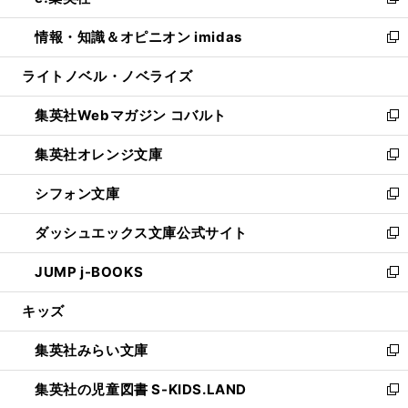
い
新
開
ウ
ン
ウ
し
情報・知識＆オピニオン imidas
く
で
ド
ィ
い
新
開
ウ
ン
ウ
し
ライトノベル・ノベライズ
く
で
ド
ィ
い
開
ウ
ン
ウ
集英社Webマガジン コバルト
く
で
ド
ィ
新
開
ウ
ン
し
集英社オレンジ文庫
く
で
ド
い
新
開
ウ
ウ
し
シフォン文庫
く
で
ィ
い
新
開
ン
ウ
し
ダッシュエックス文庫公式サイト
く
ド
ィ
い
新
ウ
ン
ウ
し
JUMP j-BOOKS
で
ド
ィ
い
新
開
ウ
ン
ウ
し
キッズ
く
で
ド
ィ
い
開
ウ
ン
ウ
集英社みらい文庫
く
で
ド
ィ
新
開
ウ
ン
し
集英社の児童図書 S-KIDS.LAND
く
で
ド
い
新