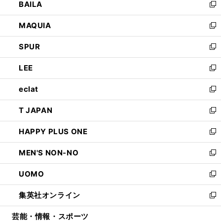
BAILA
く
ィ
い
新
ン
ウ
し
MAQUIA
ド
ィ
い
新
ウ
ン
ウ
し
SPUR
で
ド
ィ
い
新
開
ウ
ン
ウ
し
LEE
く
で
ド
ィ
い
新
開
ウ
ン
ウ
し
eclat
く
で
ド
ィ
い
新
開
ウ
ン
ウ
し
T JAPAN
く
で
ド
ィ
い
新
開
ウ
ン
ウ
し
HAPPY PLUS ONE
く
で
ド
ィ
い
新
開
ウ
ン
ウ
し
MEN'S NON-NO
く
で
ド
ィ
い
新
開
ウ
ン
ウ
し
UOMO
く
で
ド
ィ
い
新
開
ウ
ン
ウ
し
集英社オンライン
く
で
ド
ィ
い
新
開
ウ
ン
ウ
し
芸能・情報・スポーツ
く
で
ド
ィ
い