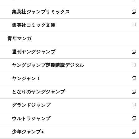
開
ウ
ン
ウ
し
集英社ジャンプリミックス
く
で
ド
ィ
い
新
開
ウ
ン
ウ
し
集英社コミック文庫
く
で
ド
ィ
い
新
開
ウ
ン
ウ
し
青年マンガ
く
で
ド
ィ
い
開
ウ
ン
ウ
週刊ヤングジャンプ
く
で
ド
ィ
新
開
ウ
ン
し
ヤングジャンプ定期購読デジタル
く
で
ド
い
新
開
ウ
ウ
し
ヤンジャン！
く
で
ィ
い
新
開
ン
ウ
し
となりのヤングジャンプ
く
ド
ィ
い
新
ウ
ン
ウ
し
グランドジャンプ
で
ド
ィ
い
新
開
ウ
ン
ウ
し
ウルトラジャンプ
く
で
ド
ィ
い
新
開
ウ
ン
ウ
し
少年ジャンプ+
く
で
ド
ィ
い
新
開
ウ
ン