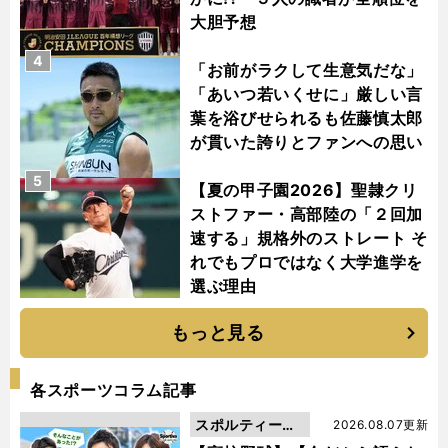
大胆予想
4
「お前がラクして生意気だな」
「あいつ若いくせに」厳しい言
葉を浴びせられるも佐藤慎太郎
が貫いた誇りとファンへの思い
5
【夏の甲子園2026】聖隷クリ
ストファー・高部陸の「２回加
速する」規格外のストレート そ
れでもプロではなく大学進学を
選ぶ理由
もっと見る
各スポーツコラム記事
スポルティーバ
2026.08.07更新