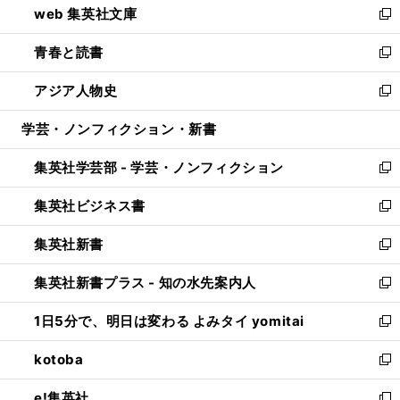
web 集英社文庫
ド
ィ
い
新
ウ
ン
ウ
し
青春と読書
で
ド
ィ
い
新
開
ウ
ン
ウ
し
アジア人物史
く
で
ド
ィ
い
新
開
ウ
ン
ウ
し
学芸・ノンフィクション・新書
く
で
ド
ィ
い
開
ウ
ン
ウ
集英社学芸部 - 学芸・ノンフィクション
く
で
ド
ィ
新
開
ウ
ン
し
集英社ビジネス書
く
で
ド
い
新
開
ウ
ウ
し
集英社新書
く
で
ィ
い
新
開
ン
ウ
し
集英社新書プラス - 知の水先案内人
く
ド
ィ
い
新
ウ
ン
ウ
し
1日5分で、明日は変わる よみタイ yomitai
で
ド
ィ
い
新
開
ウ
ン
ウ
し
kotoba
く
で
ド
ィ
い
新
開
ウ
ン
ウ
し
e!集英社
く
で
ド
ィ