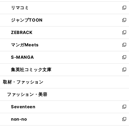
ウ
ン
ウ
し
リマコミ
で
ド
ィ
い
新
開
ウ
ン
ウ
し
ジャンプTOON
く
で
ド
ィ
い
新
開
ウ
ン
ウ
し
ZEBRACK
く
で
ド
ィ
い
新
開
ウ
ン
ウ
し
マンガMeets
く
で
ド
ィ
い
新
開
ウ
ン
ウ
し
S-MANGA
く
で
ド
ィ
い
新
開
ウ
ン
ウ
し
集英社コミック文庫
く
で
ド
ィ
い
新
開
ウ
ン
ウ
し
取材・ファッション
く
で
ド
ィ
い
開
ウ
ン
ウ
ファッション・美容
く
で
ド
ィ
開
ウ
ン
Seventeen
く
で
ド
新
開
ウ
し
non-no
く
で
い
新
開
ウ
し