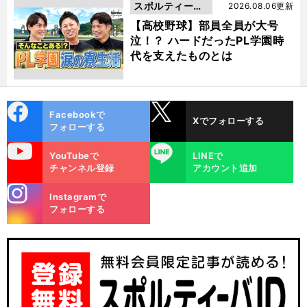
スポルティーバ
2026.08.06更新
動画
【高校野球】部員全員が大号
泣！？ ハードだったPL学園時
代を支えたものとは
cebo
X
Facebookで
Xでフォローする
ok
フォローする
uTube
LINE
YouTubeで
LINEで
チャンネル登録
アカウント追加
stagra
Instagramで
m
フォローする