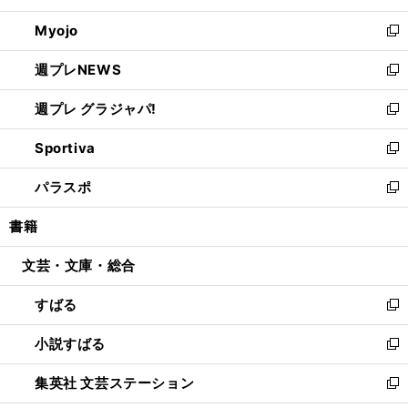
開
ウ
ン
ウ
Myojo
く
で
ド
ィ
新
開
ウ
ン
し
週プレNEWS
く
で
ド
い
新
開
ウ
ウ
し
週プレ グラジャパ!
く
で
ィ
い
新
開
ン
ウ
し
Sportiva
く
ド
ィ
い
新
ウ
ン
ウ
し
パラスポ
で
ド
ィ
い
新
開
ウ
ン
ウ
し
書籍
く
で
ド
ィ
い
開
ウ
ン
ウ
文芸・文庫・総合
く
で
ド
ィ
開
ウ
ン
すばる
く
で
ド
新
開
ウ
し
小説すばる
く
で
い
新
開
ウ
し
集英社 文芸ステーション
く
ィ
い
新
ン
ウ
し