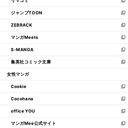
リマコミ
で
ド
ィ
い
新
開
ウ
ン
ウ
し
ジャンプTOON
く
で
ド
ィ
い
新
開
ウ
ン
ウ
し
ZEBRACK
く
で
ド
ィ
い
新
開
ウ
ン
ウ
し
マンガMeets
く
で
ド
ィ
い
新
開
ウ
ン
ウ
し
S-MANGA
く
で
ド
ィ
い
新
開
ウ
ン
ウ
し
集英社コミック文庫
く
で
ド
ィ
い
新
開
ウ
ン
ウ
し
女性マンガ
く
で
ド
ィ
い
開
ウ
ン
ウ
Cookie
く
で
ド
ィ
新
開
ウ
ン
し
Cocohana
く
で
ド
い
新
開
ウ
ウ
し
office YOU
く
で
ィ
い
新
開
ン
ウ
し
マンガMee公式サイト
く
ド
ィ
い
新