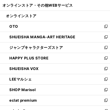
開
ウ
ウ
し
オンラインストア・
その他WEBサービス
く
で
ィ
い
開
ン
ウ
オンラインストア
く
ド
ィ
ウ
ン
OTO
で
ド
新
開
ウ
し
SHUEISHA MANGA-ART HERITAGE
く
で
い
新
開
ウ
し
ジャンプキャラクターズストア
く
ィ
い
新
ン
ウ
し
HAPPY PLUS STORE
ド
ィ
い
新
ウ
ン
ウ
し
SHUEISHA VOX
で
ド
ィ
い
新
開
ウ
ン
ウ
し
LEEマルシェ
く
で
ド
ィ
い
新
開
ウ
ン
ウ
し
SHOP Marisol
く
で
ド
ィ
い
新
開
ウ
ン
ウ
し
eclat premium
く
で
ド
ィ
い
新
開
ウ
ン
ウ
し