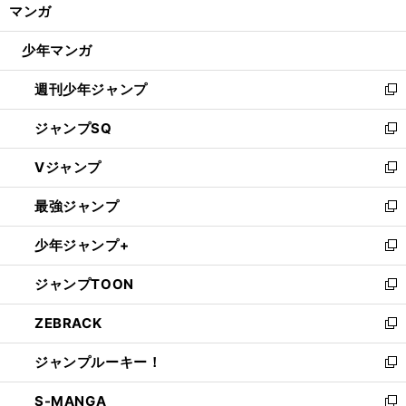
く/
マンガ
ド
閉
ウ
じ
少年マンガ
で
る
開
週刊少年ジャンプ
く
新
し
ジャンプSQ
い
新
ウ
し
Vジャンプ
ィ
い
新
ン
ウ
し
最強ジャンプ
ド
ィ
い
新
ウ
ン
ウ
し
少年ジャンプ+
で
ド
ィ
い
新
開
ウ
ン
ウ
し
ジャンプTOON
く
で
ド
ィ
い
新
開
ウ
ン
ウ
し
ZEBRACK
く
で
ド
ィ
い
新
開
ウ
ン
ウ
し
ジャンプルーキー！
く
で
ド
ィ
い
新
開
ウ
ン
ウ
し
S-MANGA
く
で
ド
ィ
い
新