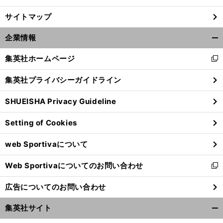
サイトマップ
企業情報
開
く/
集英社ホームページ
新
閉
し
じ
集英社プライバシーガイドライン
い
る
ウ
SHUEISHA Privacy Guideline
ィ
ン
Setting of Cookies
ド
ウ
web Sportivaについて
で
開
Web Sportivaについてのお問い合わせ
く
新
し
広告についてのお問い合わせ
い
ウ
集英社サイト
ィ
開
ン