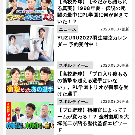
動画
【高校野球】【今だから語られ
る真実】1998年夏・伝説の死
闘の最中にPL学園に何が起きて
いた！？
ニュース
2026.08.07更新
YUZURU2027羽生結弦カレン
ダー 予約受付中！
スポルティーバ
2026.08.06更新
動画
【高校野球】「プロ入り後もあ
の衝撃を超える選手はいな
い」。PL学園トリオが衝撃を受
けた選手
スポルティーバ
2026.08.06更新
動画
【プロ野球】指揮官によってチ
ームが変わる！？ 金村義明＆大
塚光二が語る歴代監督エピソー
ド