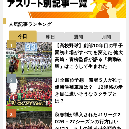
人気記事ランキング
今日
昨日
週間
月間
【高校野球】創部10年目の甲子
1
園初出場がすべてを変えた 健大
高崎・青栁監督が語る「機動破
壊」はこうして生まれた
J1全順位予想 識者５人が推す
2
優勝候補筆頭は？ J2降格の憂
き目に遭いそうな３クラブと
は？
秋春制が導入されたJ1リーグ2
3
026－27シーズンの行方はい
かに!? ５人の識者が全順位を