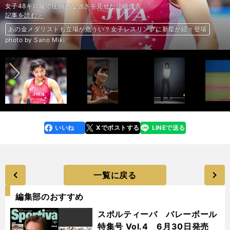
女子48キロ級で圧倒的な強さを見せた須崎優衣
記事を読む＞
記事を読む＞
記事を読む＞
記事を読む＞
記事を読む＞
記事を読む＞
あの金メダリストも立場が危うい？女子レスリングに新星が続々登場
エース平野美宇も「返り討ち」に。卓球王国・中国の背中はまだ遠い
羽生結弦は新SPを連発。アイスショーから見るスケーターたちの来季
与田剛コーチが語る、則本昂大と野茂英雄。その奪三振のメカニズム
ジュビロがアウェーでレッズ撃破。１年前とは全然違う「攻撃的守備」
ル・マンのトヨタを襲った「早すぎる悪夢」。再び挑戦の１年が始まる
前へ
photo by Sano Miki
いいね
Xでポストする
LINEで送る
line
faceboo
x
k
一覧に戻る
編集部のおすすめ
スポルティーバ バレーボール
特集号 Vol.4 6月30日発売