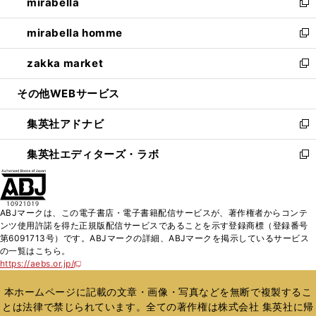
mirabella
く
で
ド
ィ
い
新
開
ウ
ン
ウ
し
mirabella homme
く
で
ド
ィ
い
新
開
ウ
ン
ウ
し
zakka market
く
で
ド
ィ
い
新
開
ウ
ン
ウ
し
その他WEBサービス
く
で
ド
ィ
い
開
ウ
ン
ウ
集英社アドナビ
く
で
ド
ィ
新
開
ウ
ン
し
集英社エディターズ・ラボ
く
で
ド
い
新
開
ウ
ウ
し
く
で
ィ
い
開
ン
ウ
ABJマークは、この電子書店・電子書籍配信サービスが、著作権者からコンテ
く
ド
ィ
ンツ使用許諾を得た正規版配信サービスであることを示す登録商標（登録番号
ウ
ン
第6091713号）です。ABJマークの詳細、ABJマークを掲示しているサービス
で
ド
の一覧はこちら。
開
ウ
https://aebs.or.jp/
新
く
で
し
い
開
本ホームページに記載の文章・画像・写真などを無断で複製するこ
ウ
く
とは法律で禁じられています。全ての著作権は株式会社 集英社に帰
ィ