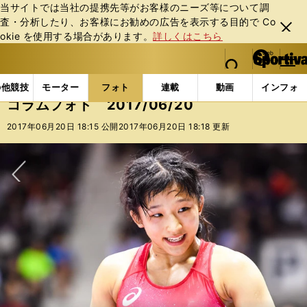
当サイトでは当社の提携先等がお客様のニーズ等について調
査・分析したり、お客様にお勧めの広告を表⽰する⽬的で Co
閉じ
okie を使⽤する場合があります。
詳しくはこちら
る
マイペ
web Sportiva (webスポルティーバ)
検索
メニュ
we
ー
フォトギャラリー
コラムフォト
コラムフォト 2017
b
ジ
の他競技
モーター
フォト
連載
動画
インフォ
ス
コラムフォト 2017/06/20
ポ
ル
2017年06月20日 18:15 公開
2017年06月20日 18:18 更新
テ
ィ
ー
バ
次へ