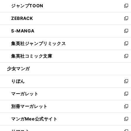
ウ
し
ジャンプTOON
く
で
ド
ィ
い
新
開
ウ
ン
ウ
し
ZEBRACK
く
で
ド
ィ
い
新
開
ウ
ン
ウ
し
S-MANGA
く
で
ド
ィ
い
新
開
ウ
ン
ウ
し
集英社ジャンプリミックス
く
で
ド
ィ
い
新
開
ウ
ン
ウ
し
集英社コミック文庫
く
で
ド
ィ
い
新
開
ウ
ン
ウ
し
少女マンガ
く
で
ド
ィ
い
開
ウ
ン
ウ
りぼん
く
で
ド
ィ
新
開
ウ
ン
し
マーガレット
く
で
ド
い
新
開
ウ
ウ
し
別冊マーガレット
く
で
ィ
い
新
開
ン
ウ
し
マンガMee公式サイト
く
ド
ィ
い
新
ウ
ン
ウ
し