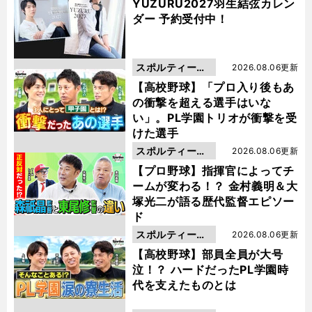
YUZURU2027羽生結弦カレン
ダー 予約受付中！
スポルティーバ
2026.08.06更新
動画
【高校野球】「プロ入り後もあ
の衝撃を超える選手はいな
い」。PL学園トリオが衝撃を受
けた選手
スポルティーバ
2026.08.06更新
動画
【プロ野球】指揮官によってチ
ームが変わる！？ 金村義明＆大
塚光二が語る歴代監督エピソー
ド
スポルティーバ
2026.08.06更新
動画
【高校野球】部員全員が大号
泣！？ ハードだったPL学園時
代を支えたものとは