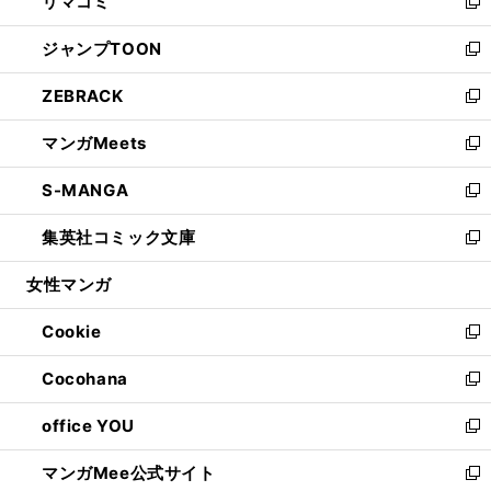
リマコミ
で
ド
ィ
い
新
開
ウ
ン
ウ
し
ジャンプTOON
く
で
ド
ィ
い
新
開
ウ
ン
ウ
し
ZEBRACK
く
で
ド
ィ
い
新
開
ウ
ン
ウ
し
マンガMeets
く
で
ド
ィ
い
新
開
ウ
ン
ウ
し
S-MANGA
く
で
ド
ィ
い
新
開
ウ
ン
ウ
し
集英社コミック文庫
く
で
ド
ィ
い
新
開
ウ
ン
ウ
し
女性マンガ
く
で
ド
ィ
い
開
ウ
ン
ウ
Cookie
く
で
ド
ィ
新
開
ウ
ン
し
Cocohana
く
で
ド
い
新
開
ウ
ウ
し
office YOU
く
で
ィ
い
新
開
ン
ウ
し
マンガMee公式サイト
く
ド
ィ
い
新