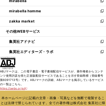
mirabella
く
で
ド
ィ
い
新
開
ウ
ン
ウ
し
mirabella homme
く
で
ド
ィ
い
新
開
ウ
ン
ウ
し
zakka market
く
で
ド
ィ
い
新
開
ウ
ン
ウ
し
その他WEBサービス
く
で
ド
ィ
い
開
ウ
ン
ウ
集英社アドナビ
く
で
ド
ィ
新
開
ウ
ン
し
集英社エディターズ・ラボ
く
で
ド
い
新
開
ウ
ウ
し
く
で
ィ
い
開
ン
ウ
ABJマークは、この電子書店・電子書籍配信サービスが、著作権者からコンテ
く
ド
ィ
ンツ使用許諾を得た正規版配信サービスであることを示す登録商標（登録番号
ウ
ン
第6091713号）です。ABJマークの詳細、ABJマークを掲示しているサービス
で
ド
の一覧はこちら。
開
ウ
https://aebs.or.jp/
新
く
で
し
い
開
本ホームページに記載の文章・画像・写真などを無断で複製するこ
ウ
く
とは法律で禁じられています。全ての著作権は株式会社 集英社に帰
ィ