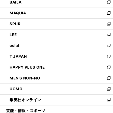
BAILA
く
ィ
い
新
ン
ウ
し
MAQUIA
ド
ィ
い
新
ウ
ン
ウ
し
SPUR
で
ド
ィ
い
新
開
ウ
ン
ウ
し
LEE
く
で
ド
ィ
い
新
開
ウ
ン
ウ
し
eclat
く
で
ド
ィ
い
新
開
ウ
ン
ウ
し
T JAPAN
く
で
ド
ィ
い
新
開
ウ
ン
ウ
し
HAPPY PLUS ONE
く
で
ド
ィ
い
新
開
ウ
ン
ウ
し
MEN'S NON-NO
く
で
ド
ィ
い
新
開
ウ
ン
ウ
し
UOMO
く
で
ド
ィ
い
新
開
ウ
ン
ウ
し
集英社オンライン
く
で
ド
ィ
い
新
開
ウ
ン
ウ
し
芸能・情報・スポーツ
く
で
ド
ィ
い