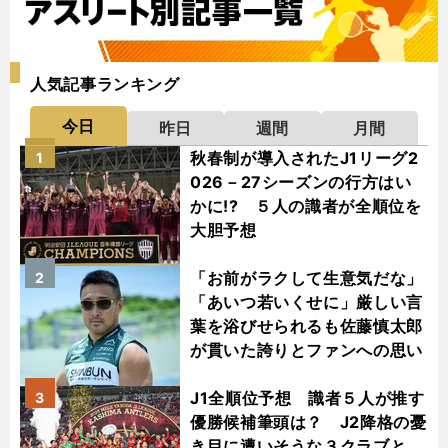
人気記事ランキング
今日
昨日
週間
月間
秋春制が導入されたJ1リーグ2
1
026－27シーズンの行方はい
かに!? ５人の識者が全順位を
大胆予想
「お前がラクして生意気だな」
2
「あいつ若いくせに」厳しい言
葉を浴びせられるも佐藤慎太郎
が貫いた誇りとファンへの思い
J1全順位予想 識者５人が推す
3
優勝候補筆頭は？ J2降格の憂
き目に遭いそうな３クラブと