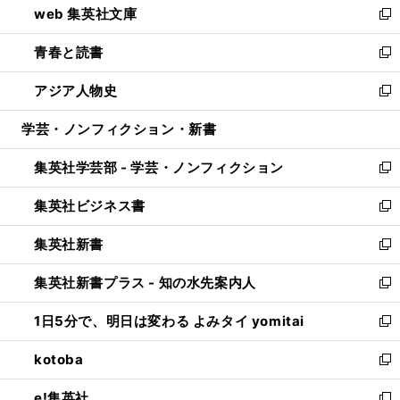
web 集英社文庫
ド
ィ
い
新
ウ
ン
ウ
し
青春と読書
で
ド
ィ
い
新
開
ウ
ン
ウ
し
アジア人物史
く
で
ド
ィ
い
新
開
ウ
ン
ウ
し
学芸・ノンフィクション・新書
く
で
ド
ィ
い
開
ウ
ン
ウ
集英社学芸部 - 学芸・ノンフィクション
く
で
ド
ィ
新
開
ウ
ン
し
集英社ビジネス書
く
で
ド
い
新
開
ウ
ウ
し
集英社新書
く
で
ィ
い
新
開
ン
ウ
し
集英社新書プラス - 知の水先案内人
く
ド
ィ
い
新
ウ
ン
ウ
し
1日5分で、明日は変わる よみタイ yomitai
で
ド
ィ
い
新
開
ウ
ン
ウ
し
kotoba
く
で
ド
ィ
い
新
開
ウ
ン
ウ
し
e!集英社
く
で
ド
ィ