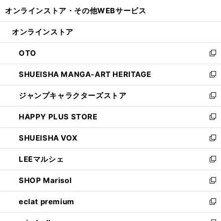
開
ウ
ウ
し
オンラインストア・
その他WEBサービス
く
で
ィ
い
開
ン
ウ
オンラインストア
く
ド
ィ
ウ
ン
OTO
で
ド
新
開
ウ
し
SHUEISHA MANGA-ART HERITAGE
く
で
い
新
開
ウ
し
ジャンプキャラクターズストア
く
ィ
い
新
ン
ウ
し
HAPPY PLUS STORE
ド
ィ
い
新
ウ
ン
ウ
し
SHUEISHA VOX
で
ド
ィ
い
新
開
ウ
ン
ウ
し
LEEマルシェ
く
で
ド
ィ
い
新
開
ウ
ン
ウ
し
SHOP Marisol
く
で
ド
ィ
い
新
開
ウ
ン
ウ
し
eclat premium
く
で
ド
ィ
い
新
開
ウ
ン
ウ
し