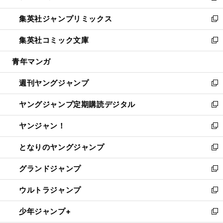
開
ウ
ン
ウ
し
集英社ジャンプリミックス
く
で
ド
ィ
い
新
開
ウ
ン
ウ
し
集英社コミック文庫
く
で
ド
ィ
い
新
開
ウ
ン
ウ
し
青年マンガ
く
で
ド
ィ
い
開
ウ
ン
ウ
週刊ヤングジャンプ
く
で
ド
ィ
新
開
ウ
ン
し
ヤングジャンプ定期購読デジタル
く
で
ド
い
新
開
ウ
ウ
し
ヤンジャン！
く
で
ィ
い
新
開
ン
ウ
し
となりのヤングジャンプ
く
ド
ィ
い
新
ウ
ン
ウ
し
グランドジャンプ
で
ド
ィ
い
新
開
ウ
ン
ウ
し
ウルトラジャンプ
く
で
ド
ィ
い
新
開
ウ
ン
ウ
し
少年ジャンプ+
く
で
ド
ィ
い
新
開
ウ
ン