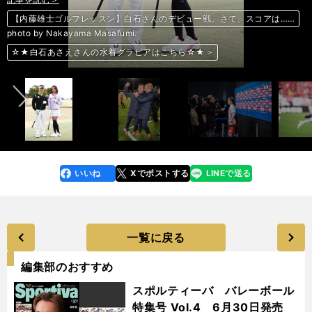
【内藤雄士ゴルフレッスン】白石さんのデビュー戦。さて、スコアは……
【内藤雄士ゴルフレッスン】白石さんのデビュー戦。さて、スコアは……
【内藤雄士ゴルフレッスン】白石さんのデビュー戦。さて、スコアは……
【内藤雄士ゴルフレッスン】白石さんのデビュー戦。さて、スコアは……
記事を読む＞
記事を読む＞
記事を読む＞
記事を読む＞
photo by Nakayama Masafumi.
VVVフェンロを２部優勝させて、コーチ藤田俊哉がしみじみ思うこと
酒井高徳が語るブンデス残留争い。名門キャプテンとしての重責と試練
強いのに、ここ一番で勝てないレッズの「勝負弱さ」をどうしたものか
大波乱続出のNHKマイル。今年はこの４頭が「高配当」を運んでくる
前へ
☆★白石あさえさんの水着グラビアはこちら☆★＞
☆★白石あさえさんの水着グラビアはこちら☆★＞
☆★白石あさえさんの水着グラビアはこちら☆★＞
☆★白石あさえさんの水着グラビアはこちら☆★＞
いいね
Xでポストする
LINEで送る
line
faceboo
x
k
一覧に戻る
編集部のおすすめ
スポルティーバ バレーボール
特集号 Vol.4 6月30日発売