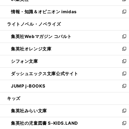
い
新
開
ウ
ン
ウ
し
情報・知識＆オピニオン imidas
く
で
ド
ィ
い
新
開
ウ
ン
ウ
し
ライトノベル・ノベライズ
く
で
ド
ィ
い
開
ウ
ン
ウ
集英社Webマガジン コバルト
く
で
ド
ィ
新
開
ウ
ン
し
集英社オレンジ文庫
く
で
ド
い
新
開
ウ
ウ
し
シフォン文庫
く
で
ィ
い
新
開
ン
ウ
し
ダッシュエックス文庫公式サイト
く
ド
ィ
い
新
ウ
ン
ウ
し
JUMP j-BOOKS
で
ド
ィ
い
新
開
ウ
ン
ウ
し
キッズ
く
で
ド
ィ
い
開
ウ
ン
ウ
集英社みらい文庫
く
で
ド
ィ
新
開
ウ
ン
し
集英社の児童図書 S-KIDS.LAND
く
で
ド
い
新