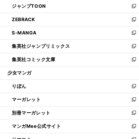
ウ
し
ジャンプTOON
く
で
ド
ィ
い
新
開
ウ
ン
ウ
し
ZEBRACK
く
で
ド
ィ
い
新
開
ウ
ン
ウ
し
S-MANGA
く
で
ド
ィ
い
新
開
ウ
ン
ウ
し
集英社ジャンプリミックス
く
で
ド
ィ
い
新
開
ウ
ン
ウ
し
集英社コミック文庫
く
で
ド
ィ
い
新
開
ウ
ン
ウ
し
少女マンガ
く
で
ド
ィ
い
開
ウ
ン
ウ
りぼん
く
で
ド
ィ
新
開
ウ
ン
し
マーガレット
く
で
ド
い
新
開
ウ
ウ
し
別冊マーガレット
く
で
ィ
い
新
開
ン
ウ
し
マンガMee公式サイト
く
ド
ィ
い
新
ウ
ン
ウ
し