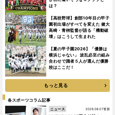
は？
4
【高校野球】創部10年目の甲子
園初出場がすべてを変えた 健大
高崎・青栁監督が語る「機動破
壊」はこうして生まれた
5
【夏の甲子園2026】「優勝は
横浜じゃない」 波乱必至の組み
合わせで識者５人が選んだ優勝
校はここだ！
もっと見る
各スポーツコラム記事
ニュース
2026.08.07更新