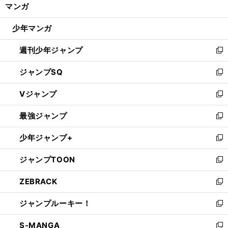
く/
マンガ
ド
閉
ウ
じ
少年マンガ
で
る
開
週刊少年ジャンプ
く
新
し
ジャンプSQ
い
新
ウ
し
Vジャンプ
ィ
い
新
ン
ウ
し
最強ジャンプ
ド
ィ
い
新
ウ
ン
ウ
し
少年ジャンプ+
で
ド
ィ
い
新
開
ウ
ン
ウ
し
ジャンプTOON
く
で
ド
ィ
い
新
開
ウ
ン
ウ
し
ZEBRACK
く
で
ド
ィ
い
新
開
ウ
ン
ウ
し
ジャンプルーキー！
く
で
ド
ィ
い
新
開
ウ
ン
ウ
し
S-MANGA
く
で
ド
ィ
い
新