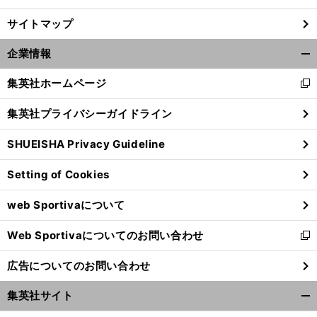
サイトマップ
企業情報
開
く/
集英社ホームページ
新
閉
し
じ
集英社プライバシーガイドライン
い
る
ウ
SHUEISHA Privacy Guideline
ィ
ン
Setting of Cookies
ド
ウ
web Sportivaについて
で
開
Web Sportivaについてのお問い合わせ
く
新
し
広告についてのお問い合わせ
い
ウ
集英社サイト
ィ
開
ン