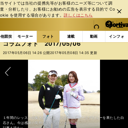
当サイトでは当社の提携先等がお客様のニーズ等について調
査・分析したり、お客様にお勧めの広告を表⽰する⽬的で Co
閉じ
okie を使⽤する場合があります。
詳しくはこちら
る
マイペ
web Sportiva (webスポルティーバ)
検索
メニュ
we
ー
フォトギャラリー
コラムフォト
コラムフォト 2017
b
ジ
の他競技
モーター
フォト
連載
動画
インフォ
ス
コラムフォト 2017/05/06
ポ
ル
2017年05月06日 14:26 公開
2017年05月08日 14:35 更新
テ
ィ
ー
バ
次へ
１年間のレッスンの集大成として、記念すべきコースデビューを果たした白
石さん。今は感謝の気持ちでいっぱいとのこと
記事を読む＞
記事を読む＞
記事を読む＞
記事を読む＞