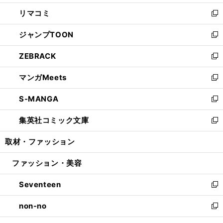
ウ
ン
ウ
し
リマコミ
で
ド
ィ
い
新
開
ウ
ン
ウ
し
ジャンプTOON
く
で
ド
ィ
い
新
開
ウ
ン
ウ
し
ZEBRACK
く
で
ド
ィ
い
新
開
ウ
ン
ウ
し
マンガMeets
く
で
ド
ィ
い
新
開
ウ
ン
ウ
し
S-MANGA
く
で
ド
ィ
い
新
開
ウ
ン
ウ
し
集英社コミック文庫
く
で
ド
ィ
い
新
開
ウ
ン
ウ
し
取材・ファッション
く
で
ド
ィ
い
開
ウ
ン
ウ
ファッション・美容
く
で
ド
ィ
開
ウ
ン
Seventeen
く
で
ド
新
開
ウ
し
non-no
く
で
い
新
開
ウ
し