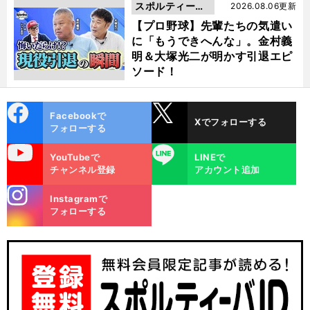
スポルティーバ
2026.08.06更新
動画
【プロ野球】先輩たちの気遣い
に「もうできへんな」。金村義
明＆大塚光二が明かす引退エピ
ソード！
cebo
X
Facebookで
Xでフォローする
ok
フォローする
uTube
LINE
YouTubeで
LINEで
チャンネル登録
アカウント追加
stagra
Instagramで
m
フォローする