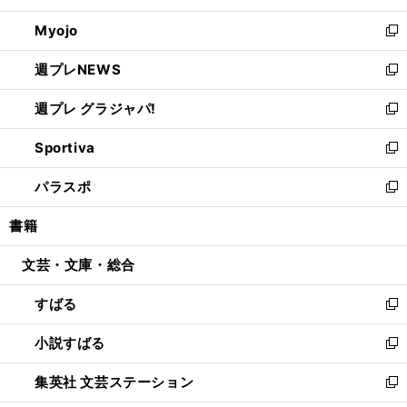
開
ウ
ン
ウ
Myojo
く
で
ド
ィ
新
開
ウ
ン
し
週プレNEWS
く
で
ド
い
新
開
ウ
ウ
し
週プレ グラジャパ!
く
で
ィ
い
新
開
ン
ウ
し
Sportiva
く
ド
ィ
い
新
ウ
ン
ウ
し
パラスポ
で
ド
ィ
い
新
開
ウ
ン
ウ
し
書籍
く
で
ド
ィ
い
開
ウ
ン
ウ
文芸・文庫・総合
く
で
ド
ィ
開
ウ
ン
すばる
く
で
ド
新
開
ウ
し
小説すばる
く
で
い
新
開
ウ
し
集英社 文芸ステーション
く
ィ
い
新
ン
ウ
し