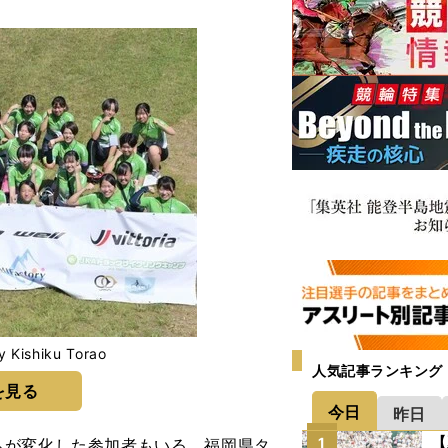
shiku Torao
人気記事ランキング
を見る
今日
昨日
【
1
が変化した参加者もいる。福岡県タ