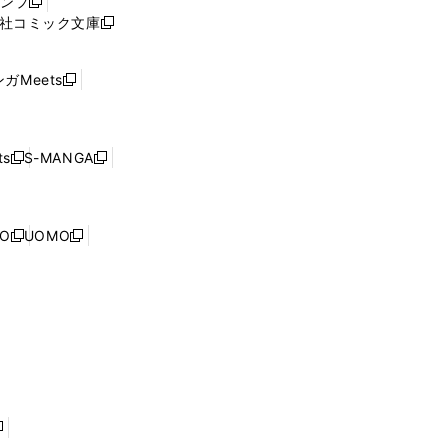
ャンプ
新
ィ
社コミック文庫
し
新
ン
い
し
ド
ウ
い
ウ
ガMeets
新
ィ
ウ
で
し
ン
ィ
開
い
ド
ン
く
ウ
ウ
ド
s
S-MANGA
新
新
ィ
で
ウ
し
し
ン
開
で
い
い
ド
く
開
ウ
ウ
ウ
NO
UOMO
く
新
新
ィ
ィ
で
し
し
ン
ン
開
い
い
ド
ド
く
ウ
ウ
ウ
ウ
ィ
ィ
で
で
ン
ン
開
開
ド
ド
く
く
ウ
ウ
で
で
開
開