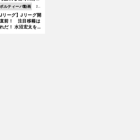
4更
情とは...
ポルティーバ動画
202
新
Jリーグ】Jリーグ開
6.0
直前！ 注目移籍は
8.0
れだ！ 水沼宏太を水
3更
貴史がすこ〜し語る
新
女
・
・
・
、
子ゴルフメジャー大会
AIG全英女子オープンゴルフ選手権の日程
放送予定
ライブ配信｜古江彩佳
渋野日向子ら出場