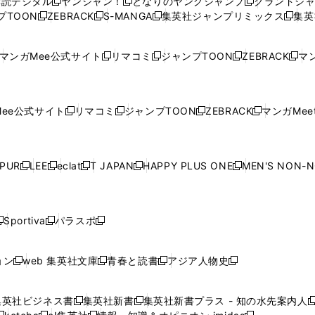
購読デジタル
ヤンジャン！
となりのヤングジャンプ
グランドジ
新
新
新
ィ
ィ
ウ
ィ
ィ
ィ
プTOON
ZEBRACK
S-MANGA
集英社ジャンプリミックス
集英
新
し
新
し
新
し
新
ン
ン
ィ
ン
ン
ン
し
い
し
い
し
い
し
ド
ド
ン
ド
ド
ド
い
ウ
い
ウ
い
ウ
い
ウ
ウ
ド
ウ
ウ
ウ
マンガMee公式サイト
リマコミ
ジャンプTOON
ZEBRACK
マン
新
新
新
新
ウ
ィ
ウ
ィ
ウ
ィ
ウ
で
で
ウ
で
で
で
し
し
し
し
し
ィ
ン
ィ
ン
ィ
ン
ィ
開
開
で
開
開
開
い
い
い
い
い
ン
ド
ン
ド
ン
ド
ン
く
く
開
く
く
く
ウ
ウ
ウ
ウ
ウ
ド
ウ
ド
ウ
ド
ウ
ド
ee公式サイト
リマコミ
ジャンプTOON
ZEBRACK
マンガMeet
く
新
新
新
新
ィ
ィ
ィ
ィ
ィ
ウ
で
ウ
で
ウ
で
ウ
し
し
し
し
ン
ン
ン
ン
ン
で
開
で
開
で
開
で
い
い
い
い
ド
ド
ド
ド
ド
開
く
開
く
開
く
開
ウ
ウ
ウ
ウ
ウ
ウ
ウ
ウ
ウ
PUR
LEE
eclat
T JAPAN
HAPPY PLUS ONE
MEN'S NON-
く
く
く
く
新
新
新
新
新
ィ
ィ
ィ
ィ
で
で
で
で
で
し
し
し
し
し
ン
ン
ン
ン
開
開
開
開
開
い
い
い
い
い
ド
ド
ド
ド
く
く
く
く
く
ウ
ウ
ウ
ウ
ウ
ウ
ウ
ウ
ウ
Sportiva
パラスポ
新
新
ィ
ィ
ィ
ィ
ィ
で
で
で
で
し
し
し
ン
ン
ン
ン
ン
開
開
開
開
い
い
い
ド
ド
ド
ド
ド
ョン
web 集英社文庫
青春と読書
アジア人物史
く
く
く
く
新
新
新
新
ウ
ウ
ウ
ウ
ウ
ウ
ウ
ウ
し
し
し
し
ィ
ィ
ィ
で
で
で
で
で
い
い
い
い
ン
ン
ン
集英社ビジネス書
集英社新書
集英社新書プラス - 知の水先案内人
開
開
開
開
開
新
新
新
ウ
ウ
ウ
ウ
ド
ド
ド