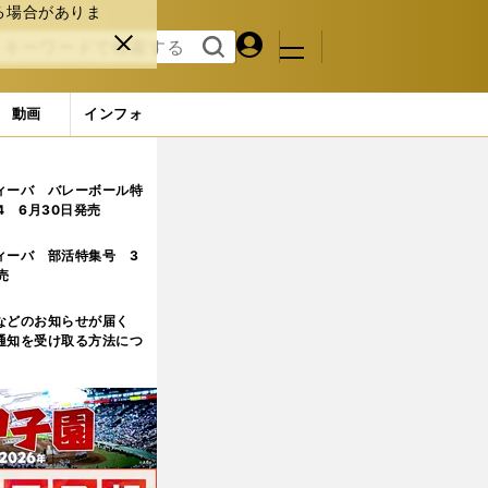
る場合がありま
マイペ
閉じ
検索
メニュ
ー
る
す
ジ
る
動画
インフォ
ングキャンプで見えた大いなる希望
5ページ目
ィーバ バレーボール特
.4 6月30日発売
ィーバ 部活特集号 3
売
などのお知らせが届く
通知を受け取る方法につ