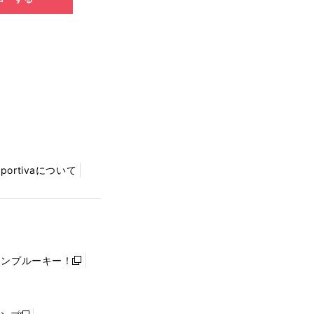
Sportivaについて
ャンプルーキー！
新
し
い
ウ