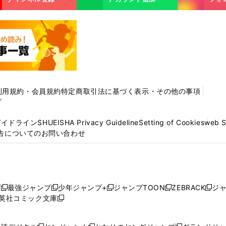
利用規約・会員規約
特定商取引法に基づく表示・その他の事項
プ
ガイドライン
SHUEISHA Privacy Guideline
Setting of Cookies
web 
告についてのお問い合わせ
プ
最強ジャンプ
少年ジャンプ+
ジャンプTOON
ZEBRACK
ジ
新
新
新
新
新
英社コミック文庫
し
新
し
し
し
し
い
い
し
い
い
い
ウ
ウ
い
ウ
ウ
ウ