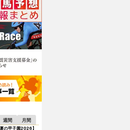
週間
月間
夏の甲子園2026】