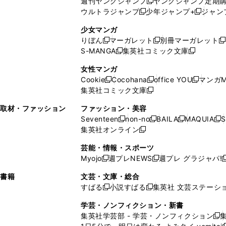
週刊ヤングジャンプ
ヤングジャンプ定期
新
く
開
ウ
ィ
ィ
ウ
ウルトラジャンプ
少年ジャンプ+
ジャン
新
し
新
く
ィ
ン
ン
ィ
し
い
し
ン
ド
ド
ン
少女マンガ
い
ウ
い
ド
ウ
ウ
ド
りぼん
マーガレット
別冊マーガレット
新
新
新
ウ
ィ
ウ
ウ
で
で
ウ
S-MANGA
集英社コミック文庫
し
新
し
新
ィ
ン
ィ
で
開
開
で
い
し
い
し
ン
ド
ン
女性マンガ
開
く
く
開
ウ
い
ウ
い
ド
ウ
ド
Cookie
Cocohana
office YOU
マンガM
く
く
新
新
新
ィ
ウ
ィ
ウ
ウ
で
ウ
集英社コミック文庫
し
新
し
し
ン
ィ
ン
ィ
で
開
で
い
し
い
い
ド
ン
ド
ン
取材・ファッション
ファッション・美容
開
く
開
ウ
い
ウ
ウ
ウ
ド
ウ
ド
Seventeen
non-no
BAILA
MAQUIA
S
く
く
新
新
新
新
ィ
ウ
ィ
ィ
で
ウ
で
ウ
集英社オンライン
し
新
し
し
し
ン
ィ
ン
ン
開
で
開
で
い
し
い
い
い
ド
ン
ド
ド
芸能・情報・スポーツ
く
開
く
開
ウ
い
ウ
ウ
ウ
ウ
ド
ウ
ウ
Myojo
週プレNEWS
週プレ グラジャパ!
く
く
新
新
新
ィ
ウ
ィ
ィ
ィ
で
ウ
で
で
し
し
ン
ィ
ン
ン
ン
書籍
文芸・文庫・総合
開
で
開
開
い
い
ド
ン
ド
ド
ド
すばる
小説すばる
集英社 文芸ステーシ
く
開
く
く
新
新
ウ
ウ
ウ
ド
ウ
ウ
ウ
く
し
し
ィ
ィ
学芸・ノンフィクション・新書
で
ウ
で
で
で
い
い
ン
ン
集英社学芸部 - 学芸・ノンフィクション
開
で
開
開
開
新
ウ
ウ
ド
ド