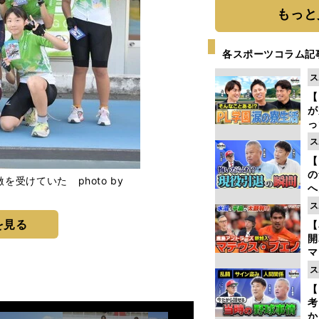
もっと
各スポーツコラム記
ス
【
が
っ
た
ス
【
の
受けていた photo by
へ
大
ス
エ
を見る
【
マ
島
ス
歳
【
考
か