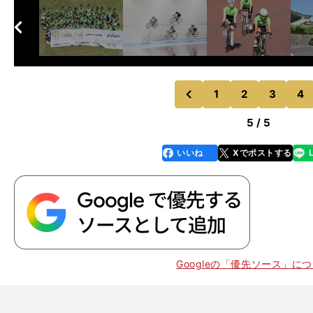
へ
次
1
2
3
4
のページへ
前
5 / 5
いいね
Xでポストする
line
faceboo
x
k
Googleの「優先ソース」に