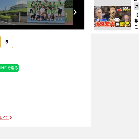
事
前
ス
へ
【
幕
こ
沼
5
LINEで送る
ついて