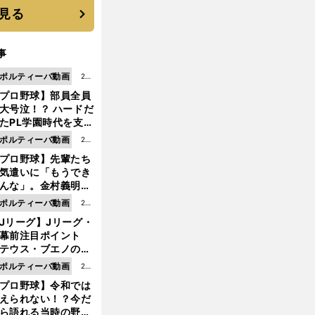
見る
事
ポルティーバ動画
202
プロ野球】部員全員
6.0
大号泣！？ ハードだ
8.0
たPL学園時代を支え
6更
ものとは
ポルティーバ動画
202
新
プロ野球】先輩たち
6.0
気遣いに「もうでき
8.0
んな」。金村義明＆
6更
塚光二が明かす引退
ポルティーバ動画
202
新
ピソード！
Jリーグ】Jリーグ・
6.0
開幕前注目ポイント
8.0
テウス・ブエノの鹿
5更
移籍！ 恐るべし15
ポルティーバ動画
202
新
磯部怜夢！
プロ野球】令和では
6.0
えられない！？今だ
8.0
ら語れる当時の野球