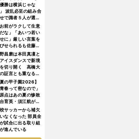
優勝は横浜じゃな
」 波乱必至の組み合
せで識者５人が選ん
優勝校はここだ！
お前がラクして生意
だな」「あいつ若い
せに」厳しい言葉を
びせられるも佐藤慎
郎が貫いた誇りとフ
野昌磨は本田真凜と
ンへの思い
アイスダンスで新境
を切り開く 高橋大
の証言とも重なる課
と楽しさ
夏の甲子園2026】
青春って密なので」
原点はあの夏の惨敗
台育英・須江航が明
す"日本一1000日計
校サッカーから補欠
"のすべて
いなくなった 部員全
が試合に出る取り組
が進んでいる