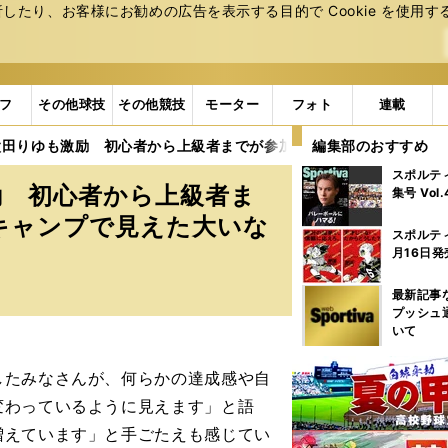
たり、お客様にお勧めの広告を表⽰する⽬的で Cookie を使⽤す
フ
その他球技
その他競技
モーター
フォト
連載
太田りゆも激励 初心者から上級者までが参加したトラックサイクリ
編集部のおすすめ
スポルテ
励 初心者から上級者ま
集号 Vol
キャンプで見えた大いな
スポルテ
月16日発
最新記事
プッシュ
いて
たみなさんが、何らかの達成感や自
変わっているように見えます」と語
増えています」と手ごたえも感じてい