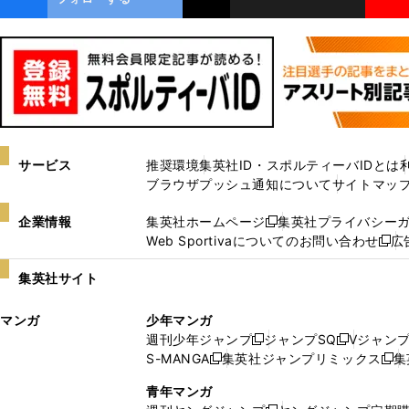
サービス
推奨環境
集英社ID・スポルティーバIDとは
ブラウザプッシュ通知について
サイトマッ
企業情報
集英社ホームページ
集英社プライバシー
新
Web Sportivaについてのお問い合わせ
広
し
新
い
し
集英社サイト
ウ
い
ィ
ウ
マンガ
少年マンガ
ン
ィ
週刊少年ジャンプ
ジャンプSQ
Vジャン
ド
ン
新
新
S-MANGA
集英社ジャンプリミックス
集
ウ
ド
新
し
し
新
で
ウ
し
い
い
し
青年マンガ
開
で
い
ウ
ウ
い