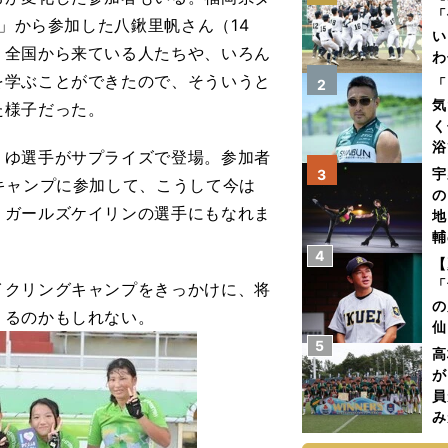
「
ト」から参加した八鍬里帆さん（14
い
、全国から来ている人たちや、いろん
わ
だ
を学ぶことができたので、そういうと
「
2
気
た様子だった。
く
浴
ゆ選手がサプライズで登場。参加者
太
宇
3
キャンプに参加して、こうして今は
ァ
の
、ガールズケイリンの選手にもなれま
地
輔
4
題
【
「
クリングキャンプをきっかけに、将
の
くるのかもしれない。
仙
5
か
高
画
が
員
み