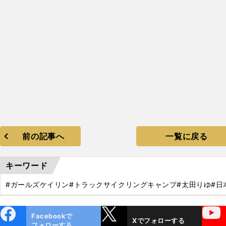
前の記事へ
一覧に戻る
キーワード
#ガールズケイリン
#トラックサイクリングキャンプ
#太田りゆ
#日
ebo
X
YouTube
Facebookで
Xでフォローする
ok
フォローする