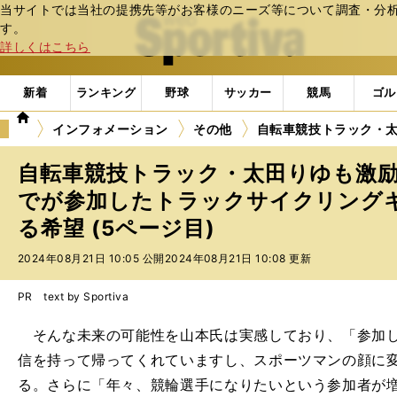
当サイトでは当社の提携先等がお客様のニーズ等について調査・分析し
web Sportiva (webスポルティーバ)
す。
詳しくはこちら
新着
ランキング
野球
サッカー
競馬
ゴル
we
インフォメーション
その他
自転車競技トラック・
b
ス
自転車競技トラック・太田りゆも激
ポ
ル
でが参加したトラックサイクリング
テ
る希望 (5ページ目)
ィ
ー
2024年08月21日 10:05 公開
2024年08月21日 10:08 更新
バ
PR text by Sportiva
そんな未来の可能性を山本氏は実感しており、「参加し
信を持って帰ってくれていますし、スポーツマンの顔に
る。さらに「年々、競輪選手になりたいという参加者が