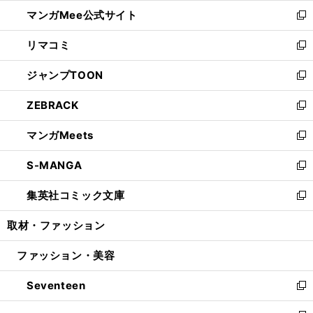
ン
ウ
し
マンガMee公式サイト
く
ド
ィ
い
新
ウ
ン
ウ
し
リマコミ
で
ド
ィ
い
新
開
ウ
ン
ウ
し
ジャンプTOON
く
で
ド
ィ
い
新
開
ウ
ン
ウ
し
ZEBRACK
く
で
ド
ィ
い
新
開
ウ
ン
ウ
し
マンガMeets
く
で
ド
ィ
い
新
開
ウ
ン
ウ
し
S-MANGA
く
で
ド
ィ
い
新
開
ウ
ン
ウ
し
集英社コミック文庫
く
で
ド
ィ
い
新
開
ウ
ン
ウ
し
取材・ファッション
く
で
ド
ィ
い
開
ウ
ン
ウ
ファッション・美容
く
で
ド
ィ
開
ウ
ン
Seventeen
く
で
ド
新
開
ウ
し