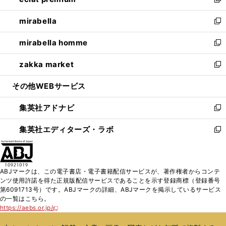
ィ
い
新
開
ウ
ン
ウ
し
mirabella
く
で
ド
ィ
い
新
開
ウ
ン
ウ
し
mirabella homme
く
で
ド
ィ
い
新
開
ウ
ン
ウ
し
zakka market
く
で
ド
ィ
い
新
開
ウ
ン
ウ
し
その他WEBサービス
く
で
ド
ィ
い
開
ウ
ン
ウ
集英社アドナビ
く
で
ド
ィ
新
開
ウ
ン
し
集英社エディターズ・ラボ
く
で
ド
い
新
開
ウ
ウ
し
く
で
ィ
い
開
ン
ウ
ABJマークは、この電子書店・電子書籍配信サービスが、著作権者からコンテ
く
ド
ィ
ンツ使用許諾を得た正規版配信サービスであることを示す登録商標（登録番号
ウ
ン
第6091713号）です。ABJマークの詳細、ABJマークを掲示しているサービス
で
ド
の一覧はこちら。
開
ウ
https://aebs.or.jp/
新
く
で
し
い