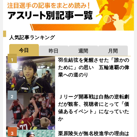
人気記事ランキング
今日
昨日
週間
月間
羽生結弦を覚醒させた「誰かの
1
ために」の思い 五輪連覇の偉
業への道のり
Ｊリーグ開幕戦は白熱の逆転劇
2
だが観客、視聴者にとって「価
値あるイベント」になっていた
か
栗原陵矢が無名校進学の理由は
3