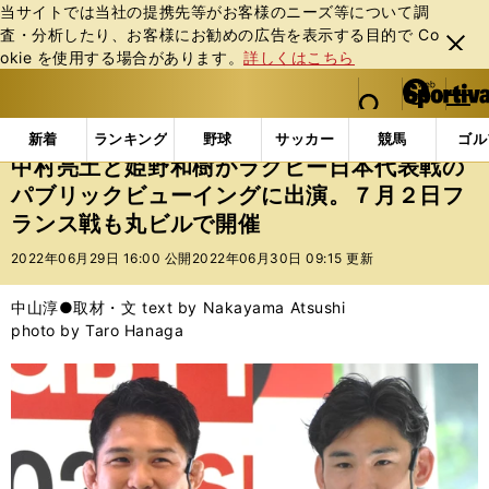
当サイトでは当社の提携先等がお客様のニーズ等について調
査・分析したり、お客様にお勧めの広告を表⽰する⽬的で Co
閉じ
okie を使⽤する場合があります。
詳しくはこちら
る
マイペ
web Sportiva (webスポルティーバ)
検索
メニュ
we
ー
インフォメーション
その他
中村亮土と姫野和樹が
b
ジ
新着
ランキング
野球
サッカー
競馬
ゴル
ス
中村亮土と姫野和樹がラグビー日本代表戦の
ポ
パブリックビューイングに出演。７月２日フ
ル
ランス戦も丸ビルで開催
テ
ィ
2022年06月29日 16:00 公開
2022年06月30日 09:15 更新
ー
バ
中山淳●取材・文 text by Nakayama Atsushi
photo by Taro Hanaga