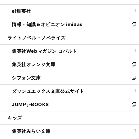
開
ウ
ン
ウ
し
e!集英社
く
で
ド
ィ
い
新
開
ウ
ン
ウ
し
情報・知識＆オピニオン imidas
く
で
ド
ィ
い
新
開
ウ
ン
ウ
し
ライトノベル・ノベライズ
く
で
ド
ィ
い
開
ウ
ン
ウ
集英社Webマガジン コバルト
く
で
ド
ィ
新
開
ウ
ン
し
集英社オレンジ文庫
く
で
ド
い
新
開
ウ
ウ
し
シフォン文庫
く
で
ィ
い
新
開
ン
ウ
し
ダッシュエックス文庫公式サイト
く
ド
ィ
い
新
ウ
ン
ウ
し
JUMP j-BOOKS
で
ド
ィ
い
新
開
ウ
ン
ウ
し
キッズ
く
で
ド
ィ
い
開
ウ
ン
ウ
集英社みらい文庫
く
で
ド
ィ
新
開
ウ
ン
し