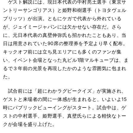
ゲスト解説には、現日本代表の中村亮土選手（東京サ
ントリーサンゴリアス）と姫野和樹選手（トヨタヴェル
ブリッツ）が出演。ともにケガで代表から外れている
が、ジェイミージャパンには欠かせない存在だ。さら
に、元日本代表の真壁伸弥氏も招かれたこともあり、当
日は用意されていた90席の整理券を予定より早く配布。
キックオフ前には立ち見エリアにも多くのファンが集
い、イベント会場となった丸ビル1階マルキューブは、ま
るで３年前の光景を再現したかのような雰囲気に包まれ
た。
試合前には「超にわかラグビークイズ」が実施され、
ゲストと来場者の間に一体感が生まれると、いよいよ15
時にパブリックビューイングがスタート。試合中は、ゲ
ストの中村選手、姫野選手、真壁氏らによる軽快なトー
クが会場を盛り上げた。