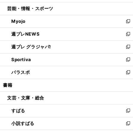
開
ウ
ン
ウ
し
芸能・情報・スポーツ
く
で
ド
ィ
い
開
ウ
ン
ウ
Myojo
く
で
ド
ィ
新
開
ウ
ン
し
週プレNEWS
く
で
ド
い
新
開
ウ
ウ
し
週プレ グラジャパ!
く
で
ィ
い
新
開
ン
ウ
し
Sportiva
く
ド
ィ
い
新
ウ
ン
ウ
し
パラスポ
で
ド
ィ
い
新
開
ウ
ン
ウ
し
書籍
く
で
ド
ィ
い
開
ウ
ン
ウ
文芸・文庫・総合
く
で
ド
ィ
開
ウ
ン
すばる
く
で
ド
新
開
ウ
し
小説すばる
く
で
い
新
開
ウ
し