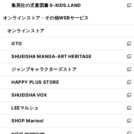
集英社の児童図書 S-KIDS.LAND
く
で
ド
い
新
開
ウ
ウ
し
オンラインストア・
その他WEBサービス
く
で
ィ
い
開
ン
ウ
オンラインストア
く
ド
ィ
ウ
ン
OTO
で
ド
新
開
ウ
し
SHUEISHA MANGA-ART HERITAGE
く
で
い
新
開
ウ
し
ジャンプキャラクターズストア
く
ィ
い
新
ン
ウ
し
HAPPY PLUS STORE
ド
ィ
い
新
ウ
ン
ウ
し
SHUEISHA VOX
で
ド
ィ
い
新
開
ウ
ン
ウ
し
LEEマルシェ
く
で
ド
ィ
い
新
開
ウ
ン
ウ
し
SHOP Marisol
く
で
ド
ィ
い
新
開
ウ
ン
ウ
し
eclat premium
く
で
ド