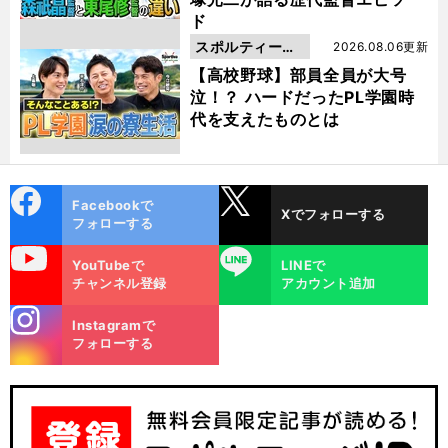
ド
スポルティーバ
2026.08.06更新
動画
【高校野球】部員全員が大号
泣！？ ハードだったPL学園時
代を支えたものとは
cebo
X
Facebookで
Xでフォローする
ok
フォローする
uTube
LINE
。
YouTubeで
LINEで
【
書
】
福
』
籍紹介
『
士加代子
チャンネル登録
アカウント追加
10
12
stagra
Instagramで
m
フォローする