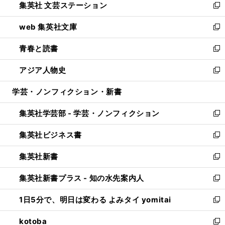
集英社 文芸ステーション
く
ィ
い
新
ン
ウ
し
web 集英社文庫
ド
ィ
い
新
ウ
ン
ウ
し
青春と読書
で
ド
ィ
い
新
開
ウ
ン
ウ
し
アジア人物史
く
で
ド
ィ
い
新
開
ウ
ン
ウ
し
学芸・ノンフィクション・新書
く
で
ド
ィ
い
開
ウ
ン
ウ
集英社学芸部 - 学芸・ノンフィクション
く
で
ド
ィ
新
開
ウ
ン
し
集英社ビジネス書
く
で
ド
い
新
開
ウ
ウ
し
集英社新書
く
で
ィ
い
新
開
ン
ウ
し
集英社新書プラス - 知の水先案内人
く
ド
ィ
い
新
ウ
ン
ウ
し
1日5分で、明日は変わる よみタイ yomitai
で
ド
ィ
い
新
開
ウ
ン
ウ
し
kotoba
く
で
ド
ィ
い
新