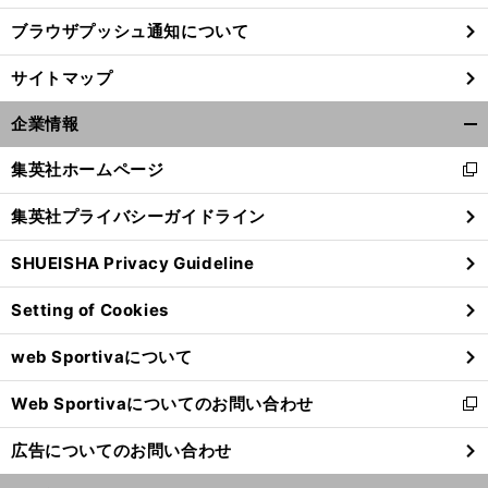
ブラウザプッシュ通知について
サイトマップ
企業情報
開
く/
集英社ホームページ
新
閉
し
じ
集英社プライバシーガイドライン
い
る
ウ
SHUEISHA Privacy Guideline
ィ
ン
Setting of Cookies
ド
ウ
web Sportivaについて
で
開
Web Sportivaについてのお問い合わせ
く
新
し
広告についてのお問い合わせ
い
ウ