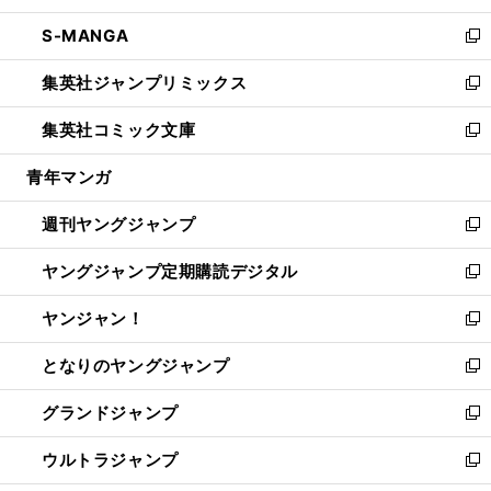
開
ウ
ン
ウ
し
S-MANGA
く
で
ド
ィ
い
新
開
ウ
ン
ウ
し
集英社ジャンプリミックス
く
で
ド
ィ
い
新
開
ウ
ン
ウ
し
集英社コミック文庫
く
で
ド
ィ
い
新
開
ウ
ン
ウ
し
青年マンガ
く
で
ド
ィ
い
開
ウ
ン
ウ
週刊ヤングジャンプ
く
で
ド
ィ
新
開
ウ
ン
し
ヤングジャンプ定期購読デジタル
く
で
ド
い
新
開
ウ
ウ
し
ヤンジャン！
く
で
ィ
い
新
開
ン
ウ
し
となりのヤングジャンプ
く
ド
ィ
い
新
ウ
ン
ウ
し
グランドジャンプ
で
ド
ィ
い
新
開
ウ
ン
ウ
し
ウルトラジャンプ
く
で
ド
ィ
い
新
開
ウ
ン
ウ
し