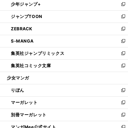
少年ジャンプ+
く
で
ド
ィ
い
新
開
ウ
ン
ウ
し
ジャンプTOON
く
で
ド
ィ
い
新
開
ウ
ン
ウ
し
ZEBRACK
く
で
ド
ィ
い
新
開
ウ
ン
ウ
し
S-MANGA
く
で
ド
ィ
い
新
開
ウ
ン
ウ
し
集英社ジャンプリミックス
く
で
ド
ィ
い
新
開
ウ
ン
ウ
し
集英社コミック文庫
く
で
ド
ィ
い
新
開
ウ
ン
ウ
し
少女マンガ
く
で
ド
ィ
い
開
ウ
ン
ウ
りぼん
く
で
ド
ィ
新
開
ウ
ン
し
マーガレット
く
で
ド
い
新
開
ウ
ウ
し
別冊マーガレット
く
で
ィ
い
新
開
ン
ウ
し
マンガMee公式サイト
く
ド
ィ
い