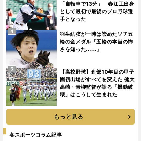
「自転車で13分」 春江工出身
として最初で最後のプロ野球選
手となった
4
羽生結弦が一時は諦めたソチ五
輪の金メダル「五輪の本当の怖
さを知った......」
5
【高校野球】創部10年目の甲子
園初出場がすべてを変えた 健大
高崎・青栁監督が語る「機動破
壊」はこうして生まれた
もっと見る
各スポーツコラム記事