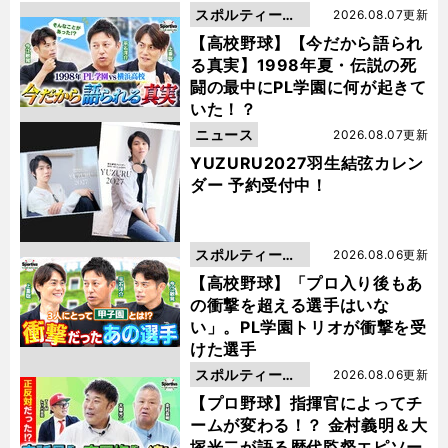
スポルティーバ
2026.08.07更新
動画
【高校野球】【今だから語られ
る真実】1998年夏・伝説の死
闘の最中にPL学園に何が起きて
いた！？
ニュース
2026.08.07更新
YUZURU2027羽生結弦カレン
ダー 予約受付中！
スポルティーバ
2026.08.06更新
動画
【高校野球】「プロ入り後もあ
の衝撃を超える選手はいな
い」。PL学園トリオが衝撃を受
けた選手
スポルティーバ
2026.08.06更新
動画
【プロ野球】指揮官によってチ
ームが変わる！？ 金村義明＆大
塚光二が語る歴代監督エピソー