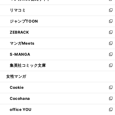
新
ウ
ン
ウ
し
リマコミ
で
ド
ィ
い
新
開
ウ
ン
ウ
し
ジャンプTOON
く
で
ド
ィ
い
新
開
ウ
ン
ウ
し
ZEBRACK
く
で
ド
ィ
い
新
開
ウ
ン
ウ
し
マンガMeets
く
で
ド
ィ
い
新
開
ウ
ン
ウ
し
S-MANGA
く
で
ド
ィ
い
新
開
ウ
ン
ウ
し
集英社コミック文庫
く
で
ド
ィ
い
新
開
ウ
ン
ウ
し
女性マンガ
く
で
ド
ィ
い
開
ウ
ン
ウ
Cookie
く
で
ド
ィ
新
開
ウ
ン
し
Cocohana
く
で
ド
い
新
開
ウ
ウ
し
office YOU
く
で
ィ
い
新
開