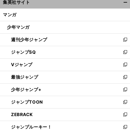
集英社サイト
ィ
開
ン
く/
マンガ
ド
閉
ウ
じ
少年マンガ
で
る
開
週刊少年ジャンプ
く
新
し
ジャンプSQ
い
新
ウ
し
Vジャンプ
ィ
い
新
ン
ウ
し
最強ジャンプ
ド
ィ
い
新
ウ
ン
ウ
し
少年ジャンプ+
で
ド
ィ
い
新
開
ウ
ン
ウ
し
ジャンプTOON
く
で
ド
ィ
い
新
開
ウ
ン
ウ
し
ZEBRACK
く
で
ド
ィ
い
新
開
ウ
ン
ウ
し
ジャンプルーキー！
く
で
ド
ィ
い
新