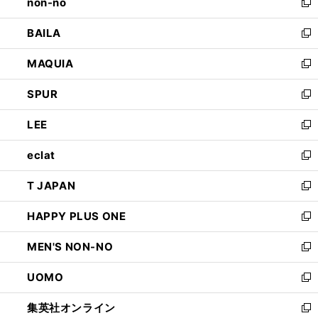
non-no
く
で
い
新
開
ウ
し
BAILA
く
ィ
い
新
ン
ウ
し
MAQUIA
ド
ィ
い
新
ウ
ン
ウ
し
SPUR
で
ド
ィ
い
新
開
ウ
ン
ウ
し
LEE
く
で
ド
ィ
い
新
開
ウ
ン
ウ
し
eclat
く
で
ド
ィ
い
新
開
ウ
ン
ウ
し
T JAPAN
く
で
ド
ィ
い
新
開
ウ
ン
ウ
し
HAPPY PLUS ONE
く
で
ド
ィ
い
新
開
ウ
ン
ウ
し
MEN'S NON-NO
く
で
ド
ィ
い
新
開
ウ
ン
ウ
し
UOMO
く
で
ド
ィ
い
新
開
ウ
ン
ウ
し
集英社オンライン
く
で
ド
ィ
い
新