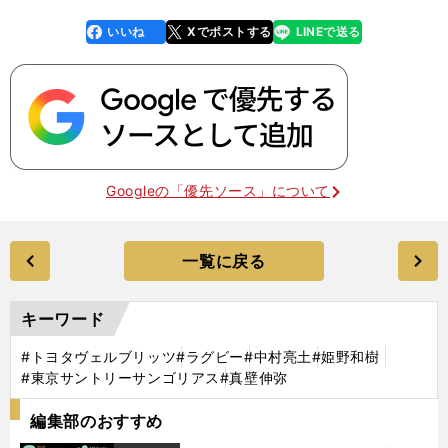
いいね
Xでポストする
LINEで送る
line
faceboo
x
k
Googleの「優先ソース」について
一覧に戻る
キーワード
#トヨタヴェルブリッツ
#ラグビー
#中村亮土
#姫野和樹
#東京サントリーサンゴリアス
#真壁伸弥
編集部のおすすめ