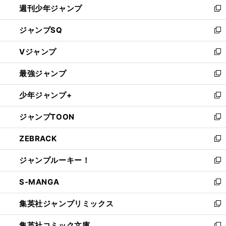
週刊少年ジャンプ
く
新
し
ジャンプSQ
い
新
ウ
し
Vジャンプ
ィ
い
新
ン
ウ
し
最強ジャンプ
ド
ィ
い
新
ウ
ン
ウ
し
少年ジャンプ+
で
ド
ィ
い
新
開
ウ
ン
ウ
し
ジャンプTOON
く
で
ド
ィ
い
新
開
ウ
ン
ウ
し
ZEBRACK
く
で
ド
ィ
い
新
開
ウ
ン
ウ
し
ジャンプルーキー！
く
で
ド
ィ
い
新
開
ウ
ン
ウ
し
S-MANGA
く
で
ド
ィ
い
新
開
ウ
ン
ウ
し
集英社ジャンプリミックス
く
で
ド
ィ
い
新
開
ウ
ン
ウ
し
集英社コミック文庫
く
で
ド