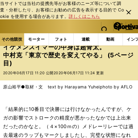
当サイトでは当社の提携先等がお客様のニーズ等について調
査・分析したり、お客様にお勧めの広告を表⽰する⽬的で Co
閉じ
okie を使⽤する場合があります。
詳しくはこちら
る
マイペ
web Sportiva (webスポルティーバ)
検索
メニュ
we
ー
その他競技の記事一覧
水泳
イケメンスイマーの中
b
ジ
その他競技
モーター
フォト
連載
動画
イン
ス
イケメンスイマーの中身は超骨太。
ポ
中村克「東京で歴史を変えてやる」 (5ページ
ル
目)
テ
ィ
2020年06月17日 11:20 公開
2020年06月17日 11:24 更新
ー
バ
原山裕平●取材・文 text by Harayama Yuhei
photo by AFLO
「結果的に10番目で決勝には行けなかったんですが、ケ
ガの影響でストロークの精度が悪かったなかでは上出来
だったのかなと。（４×100ｍの）メドレーリレーでは過
去最速のラップもマークしましたし、完璧な状態になれ