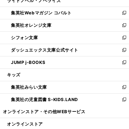
ライトノベル・ノベライズ
く
で
ド
ィ
い
開
ウ
ン
ウ
集英社Webマガジン コバルト
く
で
ド
ィ
新
開
ウ
ン
し
集英社オレンジ文庫
く
で
ド
い
新
開
ウ
ウ
し
シフォン文庫
く
で
ィ
い
新
開
ン
ウ
し
ダッシュエックス文庫公式サイト
く
ド
ィ
い
新
ウ
ン
ウ
し
JUMP j-BOOKS
で
ド
ィ
い
新
開
ウ
ン
ウ
し
キッズ
く
で
ド
ィ
い
開
ウ
ン
ウ
集英社みらい文庫
く
で
ド
ィ
新
開
ウ
ン
し
集英社の児童図書 S-KIDS.LAND
く
で
ド
い
新
開
ウ
ウ
し
オンラインストア・
その他WEBサービス
く
で
ィ
い
開
ン
ウ
オンラインストア
く
ド
ィ