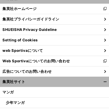
開
く/
集英社ホームページ
新
閉
し
じ
集英社プライバシーガイドライン
い
る
ウ
SHUEISHA Privacy Guideline
ィ
ン
Setting of Cookies
ド
ウ
web Sportivaについて
で
前
開
へ
Web Sportivaについてのお問い合わせ
く
新
し
広告についてのお問い合わせ
い
ウ
集英社サイト
ィ
開
ン
く/
マンガ
ド
閉
ウ
じ
少年マンガ
で
る
開