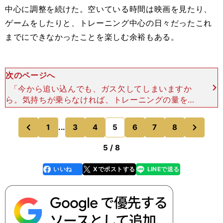
中心に調整を続けた。空いている時間は映画を見たり、
ゲームをしたりと、トレーニング中心の日々だったこれ
までにできなかったことを楽しむ余裕もある。
次のページへ
「今から追い込んでも、ガス欠してしまいますか
ら。気持ちが乗らなければ、トレーニングの量を少
なくします。映画とか料理とか、ゲームとか、違う
生活パターンも新鮮ですね。外に出られないのはも
次
1
...
3
4
5
6
7
8
のページへ
のページへ
どかしいですが、決
前
5 / 8
いいね
Xでポストする
LINEで送る
line
faceboo
x
k