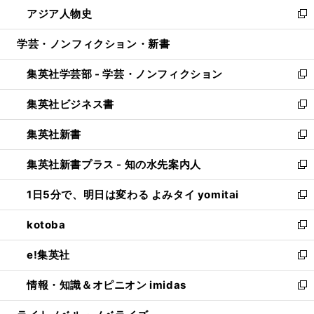
ウ
し
アジア人物史
く
で
ド
ィ
い
新
開
ウ
ン
ウ
し
学芸・ノンフィクション・新書
く
で
ド
ィ
い
開
ウ
ン
ウ
集英社学芸部 - 学芸・ノンフィクション
く
で
ド
ィ
新
開
ウ
ン
し
集英社ビジネス書
く
で
ド
い
新
開
ウ
ウ
し
集英社新書
く
で
ィ
い
新
開
ン
ウ
し
集英社新書プラス - 知の水先案内人
く
ド
ィ
い
新
ウ
ン
ウ
し
1日5分で、明日は変わる よみタイ yomitai
で
ド
ィ
い
新
開
ウ
ン
ウ
し
kotoba
く
で
ド
ィ
い
新
開
ウ
ン
ウ
し
e!集英社
く
で
ド
ィ
い
新
開
ウ
ン
ウ
し
情報・知識＆オピニオン imidas
く
で
ド
ィ
い
新
開
ウ
ン
ウ
し