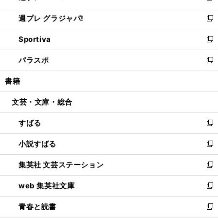
開
ウ
ウ
し
週プレ グラジャパ!
く
で
ィ
い
新
開
ン
ウ
し
Sportiva
く
ド
ィ
い
新
ウ
ン
ウ
し
パラスポ
で
ド
ィ
い
新
開
ウ
ン
ウ
し
書籍
く
で
ド
ィ
い
開
ウ
ン
ウ
文芸・文庫・総合
く
で
ド
ィ
開
ウ
ン
すばる
く
で
ド
新
開
ウ
し
小説すばる
く
で
い
新
開
ウ
し
集英社 文芸ステーション
く
ィ
い
新
ン
ウ
し
web 集英社文庫
ド
ィ
い
新
ウ
ン
ウ
し
青春と読書
で
ド
ィ
い
新
開
ウ
ン