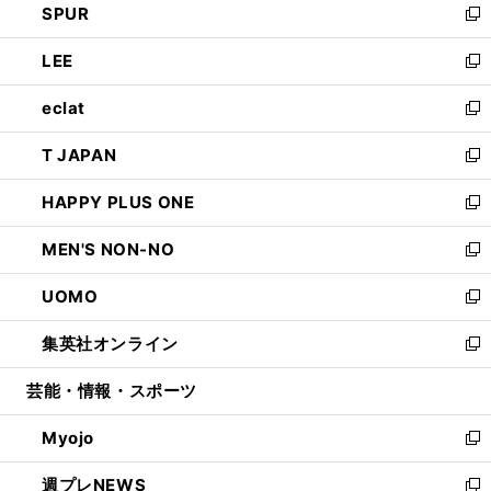
SPUR
で
ド
ィ
い
新
開
ウ
ン
ウ
し
LEE
く
で
ド
ィ
い
新
開
ウ
ン
ウ
し
eclat
く
で
ド
ィ
い
新
開
ウ
ン
ウ
し
T JAPAN
く
で
ド
ィ
い
新
開
ウ
ン
ウ
し
HAPPY PLUS ONE
く
で
ド
ィ
い
新
開
ウ
ン
ウ
し
MEN'S NON-NO
く
で
ド
ィ
い
新
開
ウ
ン
ウ
し
UOMO
く
で
ド
ィ
い
新
開
ウ
ン
ウ
し
集英社オンライン
く
で
ド
ィ
い
新
開
ウ
ン
ウ
し
芸能・情報・スポーツ
く
で
ド
ィ
い
開
ウ
ン
ウ
Myojo
く
で
ド
ィ
新
開
ウ
ン
し
週プレNEWS
く
で
ド
い
新