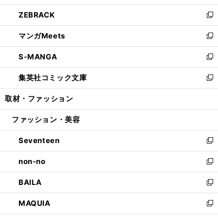
開
ウ
ン
ウ
し
ZEBRACK
く
で
ド
ィ
い
新
開
ウ
ン
ウ
し
マンガMeets
く
で
ド
ィ
い
新
開
ウ
ン
ウ
し
S-MANGA
く
で
ド
ィ
い
新
開
ウ
ン
ウ
し
集英社コミック文庫
く
で
ド
ィ
い
新
開
ウ
ン
ウ
し
取材・ファッション
く
で
ド
ィ
い
開
ウ
ン
ウ
ファッション・美容
く
で
ド
ィ
開
ウ
ン
Seventeen
く
で
ド
新
開
ウ
し
non-no
く
で
い
新
開
ウ
し
BAILA
く
ィ
い
新
ン
ウ
し
MAQUIA
ド
ィ
い
新
ウ
ン
ウ
し