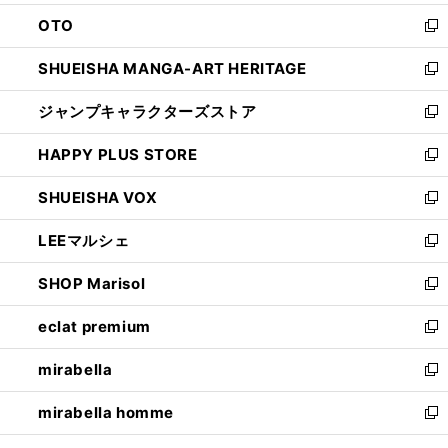
ウ
ン
OTO
で
ド
新
開
ウ
し
SHUEISHA MANGA-ART HERITAGE
く
で
い
新
開
ウ
し
ジャンプキャラクターズストア
く
ィ
い
新
ン
ウ
し
HAPPY PLUS STORE
ド
ィ
い
新
ウ
ン
ウ
し
SHUEISHA VOX
で
ド
ィ
い
新
開
ウ
ン
ウ
し
LEEマルシェ
く
で
ド
ィ
い
新
開
ウ
ン
ウ
し
SHOP Marisol
く
で
ド
ィ
い
新
開
ウ
ン
ウ
し
eclat premium
く
で
ド
ィ
い
新
開
ウ
ン
ウ
し
mirabella
く
で
ド
ィ
い
新
開
ウ
ン
ウ
し
mirabella homme
く
で
ド
ィ
い
新
開
ウ
ン
ウ
し