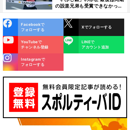
の設楽兄弟も受賞できなかった
金栗杯に輝く
cebo
X
Facebookで
Xでフォローする
ok
フォローする
uTube
LINE
YouTubeで
LINEで
チャンネル登録
アカウント追加
stagra
Instagramで
m
フォローする