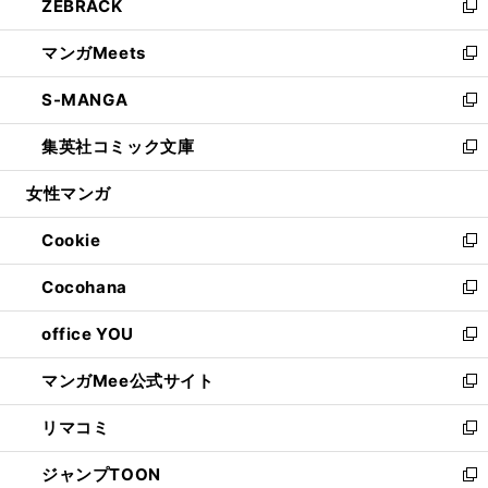
ZEBRACK
く
で
ド
ィ
い
新
開
ウ
ン
ウ
し
マンガMeets
く
で
ド
ィ
い
新
開
ウ
ン
ウ
し
S-MANGA
く
で
ド
ィ
い
新
開
ウ
ン
ウ
し
集英社コミック文庫
く
で
ド
ィ
い
新
開
ウ
ン
ウ
し
女性マンガ
く
で
ド
ィ
い
開
ウ
ン
ウ
Cookie
く
で
ド
ィ
新
開
ウ
ン
し
Cocohana
く
で
ド
い
新
開
ウ
ウ
し
office YOU
く
で
ィ
い
新
開
ン
ウ
し
マンガMee公式サイト
く
ド
ィ
い
新
ウ
ン
ウ
し
リマコミ
で
ド
ィ
い
新
開
ウ
ン
ウ
し
ジャンプTOON
く
で
ド
ィ
い
新