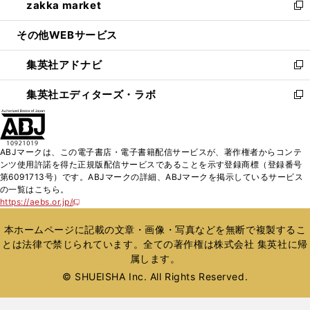
zakka market
く
で
ド
ィ
い
新
開
ウ
ン
ウ
し
その他WEBサービス
く
で
ド
ィ
い
開
ウ
ン
ウ
集英社アドナビ
く
で
ド
ィ
新
開
ウ
ン
し
集英社エディターズ・ラボ
く
で
ド
い
新
開
ウ
ウ
し
く
で
ィ
い
開
ン
ウ
ABJマークは、この電子書店・電子書籍配信サービスが、著作権者からコンテ
く
ド
ィ
ンツ使用許諾を得た正規版配信サービスであることを示す登録商標（登録番号
ウ
ン
第6091713号）です。ABJマークの詳細、ABJマークを掲示しているサービス
で
ド
の一覧はこちら。
開
ウ
https://aebs.or.jp/
新
く
で
し
い
開
本ホームページに記載の文章・画像・写真などを無断で複製するこ
ウ
く
とは法律で禁じられています。全ての著作権は株式会社 集英社に帰
ィ
属します。
ン
ド
© SHUEISHA Inc. All Rights Reserved.
ウ
で
開