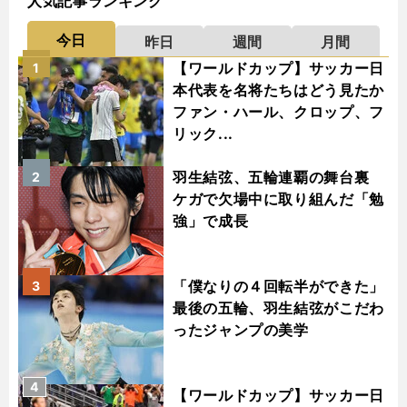
人気記事ランキング
今日
昨日
週間
月間
【ワールドカップ】サッカー日
1
本代表を名将たちはどう見たか
ファン・ハール、クロップ、フ
リック...
羽生結弦、五輪連覇の舞台裏
2
ケガで欠場中に取り組んだ「勉
強」で成長
「僕なりの４回転半ができた」
3
最後の五輪、羽生結弦がこだわ
ったジャンプの美学
4
【ワールドカップ】サッカー日