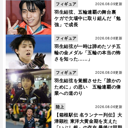
フィギュア
2026.08.09更新
羽生結弦、五輪連覇の舞台裏
ケガで欠場中に取り組んだ「勉
強」で成長
フィギュア
2026.08.08更新
羽生結弦が一時は諦めたソチ五
輪の金メダル「五輪の本当の怖
さを知った......」
フィギュア
2026.08.08更新
羽生結弦を覚醒させた「誰かの
ために」の思い 五輪連覇の偉
業への道のり
陸上
2026.08.06更新
【箱根駅伝 名ランナー列伝】大
津顕杜 東洋大黄金期を支えた
「いぶし銀」の存在 最後は同期