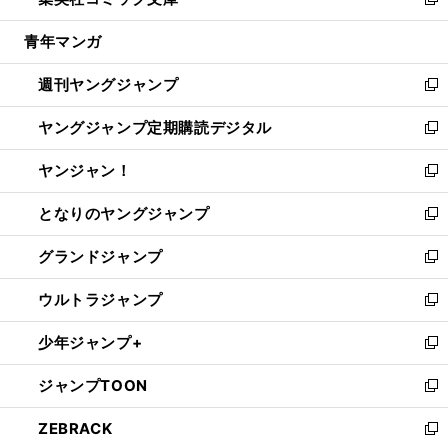
ィ
い
新
開
ウ
ン
ウ
し
青年マンガ
く
で
ド
ィ
い
開
ウ
ン
ウ
週刊ヤングジャンプ
く
で
ド
ィ
新
開
ウ
ン
し
ヤングジャンプ定期購読デジタル
く
で
ド
い
新
開
ウ
ウ
し
ヤンジャン！
く
で
ィ
い
新
開
ン
ウ
し
となりのヤングジャンプ
く
ド
ィ
い
新
ウ
ン
ウ
し
グランドジャンプ
で
ド
ィ
い
新
開
ウ
ン
ウ
し
ウルトラジャンプ
く
で
ド
ィ
い
新
開
ウ
ン
ウ
し
少年ジャンプ+
く
で
ド
ィ
い
新
開
ウ
ン
ウ
し
ジャンプTOON
く
で
ド
ィ
い
新
開
ウ
ン
ウ
し
ZEBRACK
く
で
ド
ィ
い
新