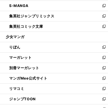
開
ウ
ン
ウ
し
S-MANGA
く
で
ド
ィ
い
新
開
ウ
ン
ウ
し
集英社ジャンプリミックス
く
で
ド
ィ
い
新
開
ウ
ン
ウ
し
集英社コミック文庫
く
で
ド
ィ
い
新
開
ウ
ン
ウ
し
少女マンガ
く
で
ド
ィ
い
開
ウ
ン
ウ
りぼん
く
で
ド
ィ
新
開
ウ
ン
し
マーガレット
く
で
ド
い
新
開
ウ
ウ
し
別冊マーガレット
く
で
ィ
い
新
開
ン
ウ
し
マンガMee公式サイト
く
ド
ィ
い
新
ウ
ン
ウ
し
リマコミ
で
ド
ィ
い
新
開
ウ
ン
ウ
し
ジャンプTOON
く
で
ド
ィ
い
新
開
ウ
ン
ウ
し