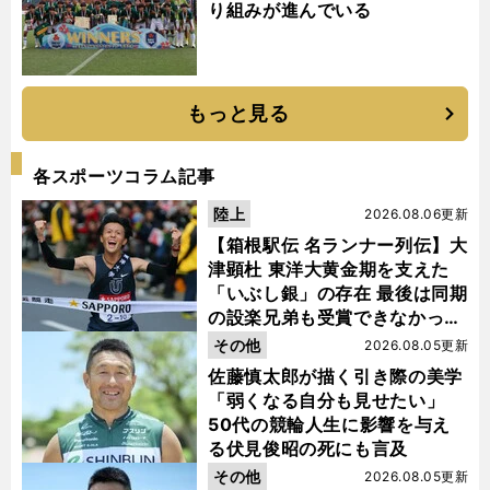
り組みが進んでいる
もっと見る
各スポーツコラム記事
陸上
2026.08.06更新
【箱根駅伝 名ランナー列伝】大
津顕杜 東洋大黄金期を支えた
「いぶし銀」の存在 最後は同期
の設楽兄弟も受賞できなかった
金栗杯に輝く
その他
2026.08.05更新
佐藤慎太郎が描く引き際の美学
「弱くなる自分も見せたい」
50代の競輪人生に影響を与え
る伏見俊昭の死にも言及
その他
2026.08.05更新