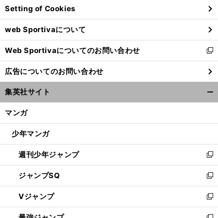
Setting of Cookies
ド
ウ
web Sportivaについて
で
開
Web Sportivaについてのお問い合わせ
く
新
し
広告についてのお問い合わせ
い
ウ
集英社サイト
ィ
開
ン
く/
マンガ
ド
閉
ウ
じ
少年マンガ
で
る
開
週刊少年ジャンプ
く
新
し
ジャンプSQ
い
新
ウ
し
Vジャンプ
ィ
い
新
ン
ウ
し
最強ジャンプ
ド