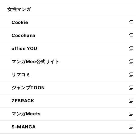
開
ウ
ン
ウ
し
女性マンガ
く
で
ド
ィ
い
開
ウ
ン
ウ
Cookie
く
で
ド
ィ
新
開
ウ
ン
し
Cocohana
く
で
ド
い
新
開
ウ
ウ
し
office YOU
く
で
ィ
い
新
開
ン
ウ
し
マンガMee公式サイト
く
ド
ィ
い
新
ウ
ン
ウ
し
リマコミ
で
ド
ィ
い
新
開
ウ
ン
ウ
し
ジャンプTOON
く
で
ド
ィ
い
新
開
ウ
ン
ウ
し
ZEBRACK
く
で
ド
ィ
い
新
開
ウ
ン
ウ
し
マンガMeets
く
で
ド
ィ
い
新
開
ウ
ン
ウ
し
S-MANGA
く
で
ド
ィ
い
新
開
ウ
ン
ウ
し