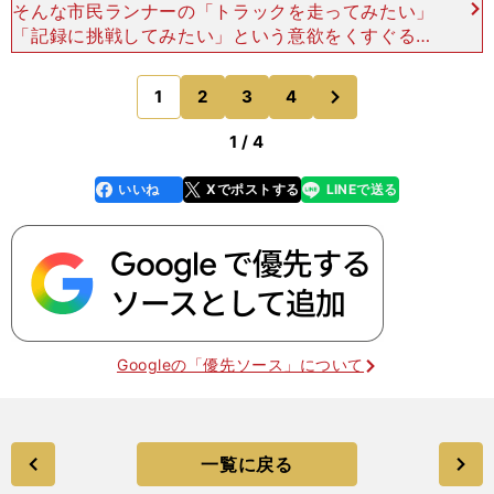
そんな市民ランナーの「トラックを走ってみたい」
「記録に挑戦してみたい」という意欲をくすぐるこ
とで、回を重ねることに参加者は増え、徐々に大会
の規模も拡大。今大会は今大会は1000人以上の参
次
1
2
3
4
のページへ
加者が集まった
1 / 4
いいね
Xでポストする
LINEで送る
line
faceboo
x
k
Googleの「優先ソース」について
一覧に戻る