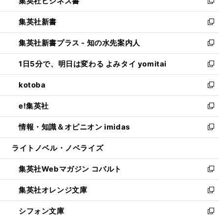
集英社ビジネス書
く
で
ド
い
新
開
ウ
ウ
し
集英社新書
く
で
ィ
い
新
開
ン
ウ
し
集英社新書プラス - 知の水先案内人
く
ド
ィ
い
新
ウ
ン
ウ
し
1日5分で、明日は変わる よみタイ yomitai
で
ド
ィ
い
新
開
ウ
ン
ウ
し
kotoba
く
で
ド
ィ
い
新
開
ウ
ン
ウ
し
e!集英社
く
で
ド
ィ
い
新
開
ウ
ン
ウ
し
情報・知識＆オピニオン imidas
く
で
ド
ィ
い
新
開
ウ
ン
ウ
し
ライトノベル・ノベライズ
く
で
ド
ィ
い
開
ウ
ン
ウ
集英社Webマガジン コバルト
く
で
ド
ィ
新
開
ウ
ン
し
集英社オレンジ文庫
く
で
ド
い
新
開
ウ
ウ
し
シフォン文庫
く
で
ィ
い
新