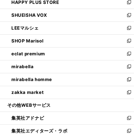
HAPPY PLUS STORE
ド
ィ
い
新
ウ
ン
ウ
し
SHUEISHA VOX
で
ド
ィ
い
新
開
ウ
ン
ウ
し
LEEマルシェ
く
で
ド
ィ
い
新
開
ウ
ン
ウ
し
SHOP Marisol
く
で
ド
ィ
い
新
開
ウ
ン
ウ
し
eclat premium
く
で
ド
ィ
い
新
開
ウ
ン
ウ
し
mirabella
く
で
ド
ィ
い
新
開
ウ
ン
ウ
し
mirabella homme
く
で
ド
ィ
い
新
開
ウ
ン
ウ
し
zakka market
く
で
ド
ィ
い
新
開
ウ
ン
ウ
し
その他WEBサービス
く
で
ド
ィ
い
開
ウ
ン
ウ
集英社アドナビ
く
で
ド
ィ
新
開
ウ
ン
し
集英社エディターズ・ラボ
く
で
ド
い
新