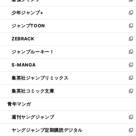
ィ
い
新
ウ
ン
ウ
し
少年ジャンプ+
で
ド
ィ
い
新
開
ウ
ン
ウ
し
ジャンプTOON
く
で
ド
ィ
い
新
開
ウ
ン
ウ
し
ZEBRACK
く
で
ド
ィ
い
新
開
ウ
ン
ウ
し
ジャンプルーキー！
く
で
ド
ィ
い
新
開
ウ
ン
ウ
し
S-MANGA
く
で
ド
ィ
い
新
開
ウ
ン
ウ
し
集英社ジャンプリミックス
く
で
ド
ィ
い
新
開
ウ
ン
ウ
し
集英社コミック文庫
く
で
ド
ィ
い
新
開
ウ
ン
ウ
し
青年マンガ
く
で
ド
ィ
い
開
ウ
ン
ウ
週刊ヤングジャンプ
く
で
ド
ィ
新
開
ウ
ン
し
ヤングジャンプ定期購読デジタル
く
で
ド
い
新