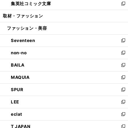
集英社コミック文庫
く
で
ド
ィ
い
新
開
ウ
ン
ウ
し
取材・ファッション
く
で
ド
ィ
い
開
ウ
ン
ウ
ファッション・美容
く
で
ド
ィ
開
ウ
ン
Seventeen
く
で
ド
新
開
ウ
し
non-no
く
で
い
新
開
ウ
し
BAILA
く
ィ
い
新
ン
ウ
し
MAQUIA
ド
ィ
い
新
ウ
ン
ウ
し
SPUR
で
ド
ィ
い
新
開
ウ
ン
ウ
し
LEE
く
で
ド
ィ
い
新
開
ウ
ン
ウ
し
eclat
く
で
ド
ィ
い
新
開
ウ
ン
ウ
し
T JAPAN
く
で
ド
ィ
い
新