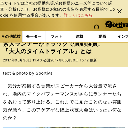
当サイトでは当社の提携先等がお客様のニーズ等について調
査・分析したり、お客様にお勧めの広告を表⽰する⽬的で Co
閉じ
okie を使⽤する場合があります。
詳しくはこちら
る
マイペ
web Sportiva (webスポルティーバ)
検索
メニュ
we
ー
その他競技の記事一覧
陸上
素人ランナーがトラッ
b
ジ
その他競技
モーター
フォト
連載
動画
イン
ス
素人ランナーがトラックで真剣勝負。
ポ
「大人のタイムトライアル」とは
ル
テ
2017年05月30日 11:40 公開
2017年05月30日 15:12 更新
ィ
ー
text & photo by Sportiva
バ
気分が昂揚する音楽がスピーカーから大音量で流さ
れ、場内のマイクパフォーマンスがさらにランナーたち
をあおって盛り上げる。これまでに見たことのない雰囲
気が漂う、このアゲアゲな陸上競技大会はいったい何な
のか？