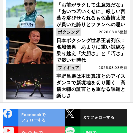
「お前がラクして生意気だな」
「あいつ若いくせに」厳しい言
葉を浴びせられるも佐藤慎太郎
が貫いた誇りとファンへの思い
ボクシング
2026.08.05更新
日本ボクシング世界王者列伝：
名城信男 あまりに重い試練を
乗り越え「大胆さ」と「巧さ」
で築いた時代
フィギュア
2026.08.03更新
宇野昌磨は本田真凜とのアイス
ダンスで新境地を切り開く 高
橋大輔の証言とも重なる課題と
楽しさ
cebo
X
Facebookで
Xでフォローする
ok
フォローする
uTube
LINE
YouTubeで
LINEで