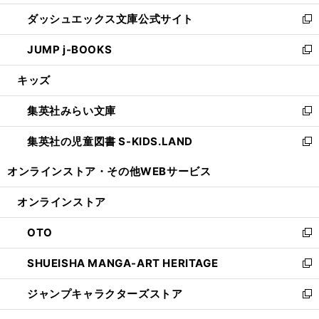
開
ン
ウ
し
ダッシュエックス文庫公式サイト
く
ド
ィ
い
新
ウ
ン
ウ
し
JUMP j-BOOKS
で
ド
ィ
い
新
開
ウ
ン
ウ
し
キッズ
く
で
ド
ィ
い
開
ウ
ン
ウ
集英社みらい文庫
く
で
ド
ィ
新
開
ウ
ン
し
集英社の児童図書 S-KIDS.LAND
く
で
ド
い
新
開
ウ
ウ
し
オンラインストア・
その他WEBサービス
く
で
ィ
い
開
ン
ウ
オンラインストア
く
ド
ィ
ウ
ン
OTO
で
ド
新
開
ウ
し
SHUEISHA MANGA-ART HERITAGE
く
で
い
新
開
ウ
し
ジャンプキャラクターズストア
く
ィ
い
新
ン
ウ
し