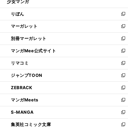
少女マンガ
く
で
ド
ィ
い
開
ウ
ン
ウ
りぼん
く
で
ド
ィ
新
開
ウ
ン
し
マーガレット
く
で
ド
い
新
開
ウ
ウ
し
別冊マーガレット
く
で
ィ
い
新
開
ン
ウ
し
マンガMee公式サイト
く
ド
ィ
い
新
ウ
ン
ウ
し
リマコミ
で
ド
ィ
い
新
開
ウ
ン
ウ
し
ジャンプTOON
く
で
ド
ィ
い
新
開
ウ
ン
ウ
し
ZEBRACK
く
で
ド
ィ
い
新
開
ウ
ン
ウ
し
マンガMeets
く
で
ド
ィ
い
新
開
ウ
ン
ウ
し
S-MANGA
く
で
ド
ィ
い
新
開
ウ
ン
ウ
し
集英社コミック文庫
く
で
ド
ィ
い
新