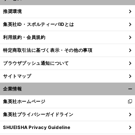
開
く/
推奨環境
閉
じ
集英社ID・スポルティーバIDとは
る
利用規約・会員規約
特定商取引法に基づく表示・その他の事項
ブラウザプッシュ通知について
サイトマップ
企業情報
開
く/
集英社ホームページ
新
閉
し
。
じ
前
集英社プライバシーガイドライン
へ
い
る
ウ
SHUEISHA Privacy Guideline
ィ
ン