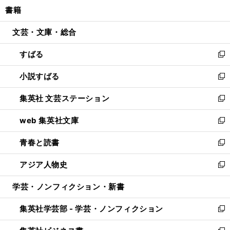
ウ
し
書籍
く
で
ド
ィ
い
開
ウ
ン
ウ
文芸・文庫・総合
く
で
ド
ィ
開
ウ
ン
すばる
く
で
ド
新
開
ウ
し
小説すばる
く
で
い
新
開
ウ
し
集英社 文芸ステーション
く
ィ
い
新
ン
ウ
し
web 集英社文庫
ド
ィ
い
新
ウ
ン
ウ
し
青春と読書
で
ド
ィ
い
新
開
ウ
ン
ウ
し
アジア人物史
く
で
ド
ィ
い
新
開
ウ
ン
ウ
し
学芸・ノンフィクション・新書
く
で
ド
ィ
い
開
ウ
ン
ウ
集英社学芸部 - 学芸・ノンフィクション
く
で
ド
ィ
新
開
ウ
ン
し