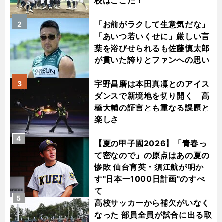
校はここだ！
「お前がラクして生意気だな」
2
「あいつ若いくせに」厳しい言
葉を浴びせられるも佐藤慎太郎
が貫いた誇りとファンへの思い
宇野昌磨は本田真凜とのアイス
3
ダンスで新境地を切り開く 高
橋大輔の証言とも重なる課題と
楽しさ
4
【夏の甲子園2026】「青春っ
て密なので」の原点はあの夏の
惨敗 仙台育英・須江航が明か
す"日本一1000日計画"のすべ
て
5
高校サッカーから補欠がいなく
なった 部員全員が試合に出る取