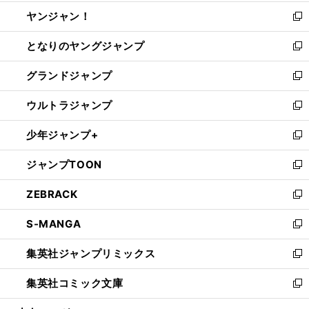
開
ウ
ウ
し
ヤンジャン！
く
で
ィ
い
新
開
ン
ウ
し
となりのヤングジャンプ
く
ド
ィ
い
新
ウ
ン
ウ
し
グランドジャンプ
で
ド
ィ
い
新
開
ウ
ン
ウ
し
ウルトラジャンプ
く
で
ド
ィ
い
新
開
ウ
ン
ウ
し
少年ジャンプ+
く
で
ド
ィ
い
新
開
ウ
ン
ウ
し
ジャンプTOON
く
で
ド
ィ
い
新
開
ウ
ン
ウ
し
ZEBRACK
く
で
ド
ィ
い
新
開
ウ
ン
ウ
し
S-MANGA
く
で
ド
ィ
い
新
開
ウ
ン
ウ
し
集英社ジャンプリミックス
く
で
ド
ィ
い
新
開
ウ
ン
ウ
し
集英社コミック文庫
く
で
ド
ィ
い
新
開
ウ
ン
ウ
し