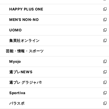
開
ウ
ン
ウ
し
HAPPY PLUS ONE
く
で
ド
ィ
い
新
開
ウ
ン
ウ
し
MEN'S NON-NO
く
で
ド
ィ
い
新
開
ウ
ン
ウ
し
UOMO
く
で
ド
ィ
い
新
開
ウ
ン
ウ
し
集英社オンライン
く
で
ド
ィ
い
新
開
ウ
ン
ウ
し
芸能・情報・スポーツ
く
で
ド
ィ
い
開
ウ
ン
ウ
Myojo
く
で
ド
ィ
新
開
ウ
ン
し
週プレNEWS
く
で
ド
い
新
開
ウ
ウ
し
週プレ グラジャパ!
く
で
ィ
い
新
開
ン
ウ
し
Sportiva
く
ド
ィ
い
新
ウ
ン
ウ
し
パラスポ
で
ド
ィ
い
新
開
ウ
ン