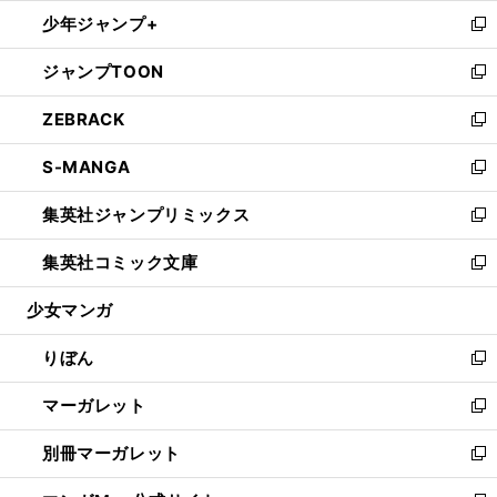
ウ
ン
ウ
し
少年ジャンプ+
く
で
ド
ィ
い
新
開
ウ
ン
ウ
し
ジャンプTOON
く
で
ド
ィ
い
新
開
ウ
ン
ウ
し
ZEBRACK
く
で
ド
ィ
い
新
開
ウ
ン
ウ
し
S-MANGA
く
で
ド
ィ
い
新
開
ウ
ン
ウ
し
集英社ジャンプリミックス
く
で
ド
ィ
い
新
開
ウ
ン
ウ
し
集英社コミック文庫
く
で
ド
ィ
い
新
開
ウ
ン
ウ
し
少女マンガ
く
で
ド
ィ
い
開
ウ
ン
ウ
りぼん
く
で
ド
ィ
新
開
ウ
ン
し
マーガレット
く
で
ド
い
新
開
ウ
ウ
し
別冊マーガレット
く
で
ィ
い
新
開
ン
ウ
し