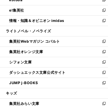
ド
ィ
い
新
開
ウ
ン
ウ
し
e!集英社
く
で
ド
ィ
い
新
開
ウ
ン
ウ
し
情報・知識＆オピニオン imidas
く
で
ド
ィ
い
新
開
ウ
ン
ウ
し
ライトノベル・ノベライズ
く
で
ド
ィ
い
開
ウ
ン
ウ
集英社Webマガジン コバルト
く
で
ド
ィ
新
開
ウ
ン
し
集英社オレンジ文庫
く
で
ド
い
新
開
ウ
ウ
し
シフォン文庫
く
で
ィ
い
新
開
ン
ウ
し
ダッシュエックス文庫公式サイト
く
ド
ィ
い
新
ウ
ン
ウ
し
JUMP j-BOOKS
で
ド
ィ
い
新
開
ウ
ン
ウ
し
キッズ
く
で
ド
ィ
い
開
ウ
ン
ウ
集英社みらい文庫
く
で
ド
ィ
新