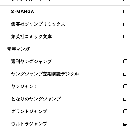
新
開
ウ
ン
ウ
し
S-MANGA
く
で
ド
ィ
い
新
開
ウ
ン
ウ
し
集英社ジャンプリミックス
く
で
ド
ィ
い
新
開
ウ
ン
ウ
し
集英社コミック文庫
く
で
ド
ィ
い
新
開
ウ
ン
ウ
し
青年マンガ
く
で
ド
ィ
い
開
ウ
ン
ウ
週刊ヤングジャンプ
く
で
ド
ィ
新
開
ウ
ン
し
ヤングジャンプ定期購読デジタル
く
で
ド
い
新
開
ウ
ウ
し
ヤンジャン！
く
で
ィ
い
新
開
ン
ウ
し
となりのヤングジャンプ
く
ド
ィ
い
新
ウ
ン
ウ
し
グランドジャンプ
で
ド
ィ
い
新
開
ウ
ン
ウ
し
ウルトラジャンプ
く
で
ド
ィ
い
新
開