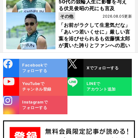
50代の競輪人生に影響を与え
る伏見俊昭の死にも言及
その他
2026.08.05更新
「お前がラクして生意気だな」
「あいつ若いくせに」厳しい言
葉を浴びせられるも佐藤慎太郎
が貫いた誇りとファンへの思い
cebo
X
Facebookで
Xでフォローする
ok
フォローする
uTube
LINE
YouTubeで
LINEで
チャンネル登録
アカウント追加
stagra
Instagramで
m
フォローする