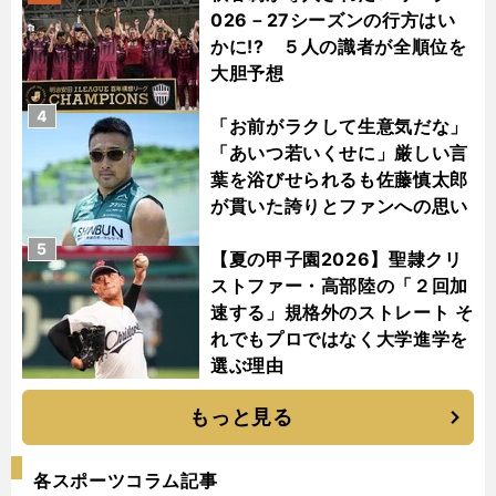
026－27シーズンの行方はい
かに!? ５人の識者が全順位を
大胆予想
4
「お前がラクして生意気だな」
「あいつ若いくせに」厳しい言
葉を浴びせられるも佐藤慎太郎
が貫いた誇りとファンへの思い
5
【夏の甲子園2026】聖隷クリ
ストファー・高部陸の「２回加
速する」規格外のストレート そ
れでもプロではなく大学進学を
選ぶ理由
もっと見る
各スポーツコラム記事