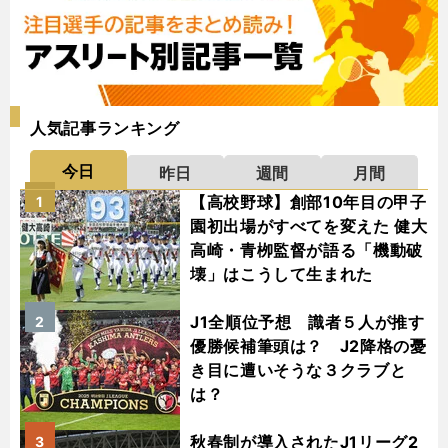
人気記事ランキング
今日
昨日
週間
月間
【高校野球】創部10年目の甲子
1
園初出場がすべてを変えた 健大
高崎・青栁監督が語る「機動破
壊」はこうして生まれた
J1全順位予想 識者５人が推す
2
優勝候補筆頭は？ J2降格の憂
き目に遭いそうな３クラブと
は？
秋春制が導入されたJ1リーグ2
3