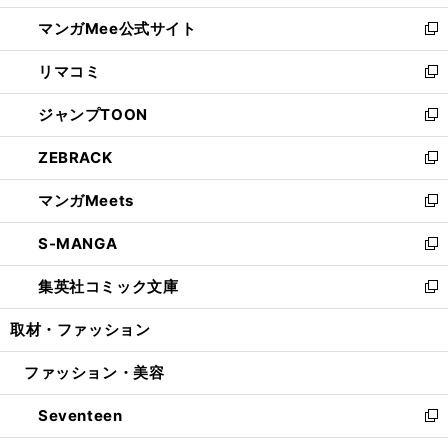
開
ン
ウ
し
マンガMee公式サイト
く
ド
ィ
い
新
ウ
ン
ウ
し
リマコミ
で
ド
ィ
い
新
開
ウ
ン
ウ
し
ジャンプTOON
く
で
ド
ィ
い
新
開
ウ
ン
ウ
し
ZEBRACK
く
で
ド
ィ
い
新
開
ウ
ン
ウ
し
マンガMeets
く
で
ド
ィ
い
新
開
ウ
ン
ウ
し
S-MANGA
く
で
ド
ィ
い
新
開
ウ
ン
ウ
し
集英社コミック文庫
く
で
ド
ィ
い
新
開
ウ
ン
ウ
し
取材・ファッション
く
で
ド
ィ
い
開
ウ
ン
ウ
ファッション・美容
く
で
ド
ィ
開
ウ
ン
Seventeen
く
で
ド
新
開
ウ
し