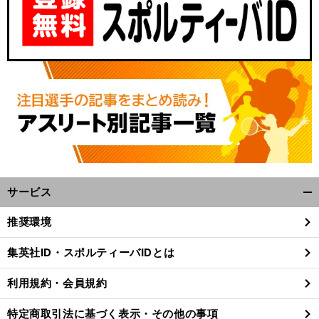
サービス
開
く/
推奨環境
閉
じ
集英社ID・スポルティーバIDとは
る
利用規約・会員規約
特定商取引法に基づく表示・その他の事項