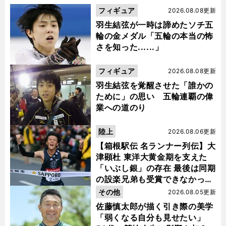
フィギュア
2026.08.08更新
羽生結弦が一時は諦めたソチ五
輪の金メダル「五輪の本当の怖
さを知った......」
フィギュア
2026.08.08更新
羽生結弦を覚醒させた「誰かの
ために」の思い 五輪連覇の偉
業への道のり
陸上
2026.08.06更新
【箱根駅伝 名ランナー列伝】大
津顕杜 東洋大黄金期を支えた
「いぶし銀」の存在 最後は同期
の設楽兄弟も受賞できなかった
金栗杯に輝く
その他
2026.08.05更新
佐藤慎太郎が描く引き際の美学
「弱くなる自分も見せたい」