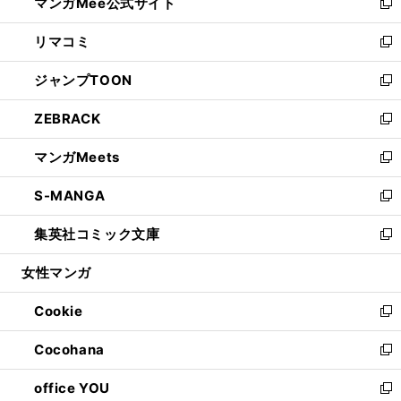
マンガMee公式サイト
く
ド
ィ
い
新
ウ
ン
ウ
し
リマコミ
で
ド
ィ
い
新
開
ウ
ン
ウ
し
ジャンプTOON
く
で
ド
ィ
い
新
開
ウ
ン
ウ
し
ZEBRACK
く
で
ド
ィ
い
新
開
ウ
ン
ウ
し
マンガMeets
く
で
ド
ィ
い
新
開
ウ
ン
ウ
し
S-MANGA
く
で
ド
ィ
い
新
開
ウ
ン
ウ
し
集英社コミック文庫
く
で
ド
ィ
い
新
開
ウ
ン
ウ
し
女性マンガ
く
で
ド
ィ
い
開
ウ
ン
ウ
Cookie
く
で
ド
ィ
新
開
ウ
ン
し
Cocohana
く
で
ド
い
新
開
ウ
ウ
し
office YOU
く
で
ィ
い
新