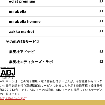
eclat premium
く
で
ド
ィ
い
新
開
ウ
ン
ウ
し
mirabella
く
で
ド
ィ
い
新
開
ウ
ン
ウ
し
mirabella homme
く
で
ド
ィ
い
新
開
ウ
ン
ウ
し
zakka market
く
で
ド
ィ
い
新
開
ウ
ン
ウ
し
その他WEBサービス
く
で
ド
ィ
い
開
ウ
ン
ウ
集英社アドナビ
く
で
ド
ィ
新
開
ウ
ン
し
集英社エディターズ・ラボ
く
で
ド
い
新
開
ウ
ウ
し
く
で
ィ
い
開
ン
ウ
ABJマークは、この電子書店・電子書籍配信サービスが、著作権者からコンテ
く
ド
ィ
ンツ使用許諾を得た正規版配信サービスであることを示す登録商標（登録番号
ウ
ン
第6091713号）です。ABJマークの詳細、ABJマークを掲示しているサービス
で
ド
の一覧はこちら。
開
ウ
https://aebs.or.jp/
新
く
で
し