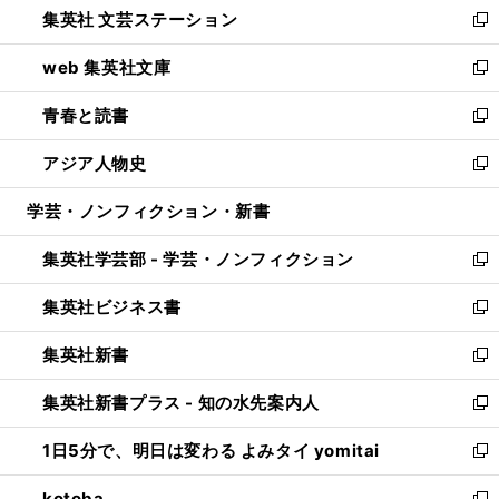
集英社 文芸ステーション
く
ィ
い
新
ン
ウ
し
web 集英社文庫
ド
ィ
い
新
ウ
ン
ウ
し
青春と読書
で
ド
ィ
い
新
開
ウ
ン
ウ
し
アジア人物史
く
で
ド
ィ
い
新
開
ウ
ン
ウ
し
学芸・ノンフィクション・新書
く
で
ド
ィ
い
開
ウ
ン
ウ
集英社学芸部 - 学芸・ノンフィクション
く
で
ド
ィ
新
開
ウ
ン
し
集英社ビジネス書
く
で
ド
い
新
開
ウ
ウ
し
集英社新書
く
で
ィ
い
新
開
ン
ウ
し
集英社新書プラス - 知の水先案内人
く
ド
ィ
い
新
ウ
ン
ウ
し
1日5分で、明日は変わる よみタイ yomitai
で
ド
ィ
い
新
開
ウ
ン
ウ
し
kotoba
く
で