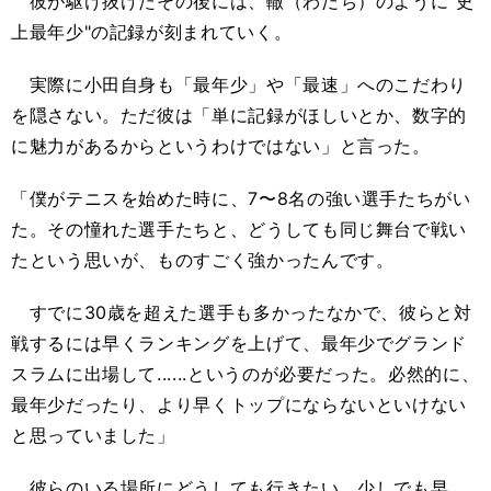
彼が駆け抜けたその後には、轍（わだち）のように"史
上最年少"の記録が刻まれていく。
実際に小田自身も「最年少」や「最速」へのこだわり
を隠さない。ただ彼は「単に記録がほしいとか、数字的
に魅力があるからというわけではない」と言った。
「僕がテニスを始めた時に、7〜8名の強い選手たちがい
た。その憧れた選手たちと、どうしても同じ舞台で戦い
たという思いが、ものすごく強かったんです。
すでに30歳を超えた選手も多かったなかで、彼らと対
戦するには早くランキングを上げて、最年少でグランド
スラムに出場して......というのが必要だった。必然的に、
最年少だったり、より早くトップにならないといけない
と思っていました」
彼らのいる場所にどうしても行きたい。少しでも早