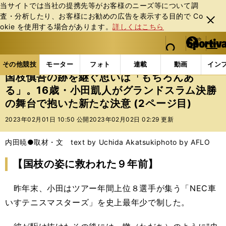
当サイトでは当社の提携先等がお客様のニーズ等について調
査・分析したり、お客様にお勧めの広告を表⽰する⽬的で Co
閉じ
okie を使⽤する場合があります。
詳しくはこちら
る
マイペ
web Sportiva (webスポルティーバ)
検索
メニュ
we
ー
その他競技の記事一覧
パラスポーツ
国枝慎吾の跡
b
ジ
その他競技
モーター
フォト
連載
動画
イン
ス
国枝慎吾の跡を継ぐ思いは「もちろんあ
ポ
る」。16歳・小田凱人がグランドスラム決勝
ル
の舞台で抱いた新たな決意 (2ページ目)
テ
ィ
2023年02月01日 10:50 公開
2023年02月02日 02:29 更新
ー
バ
内田暁●取材・文 text by Uchida Akatsuki
photo by AFLO
【国枝の姿に救われた９年前】
昨年末、小田はツアー年間上位８選手が集う「NEC車
いすテニスマスターズ」を史上最年少で制した。