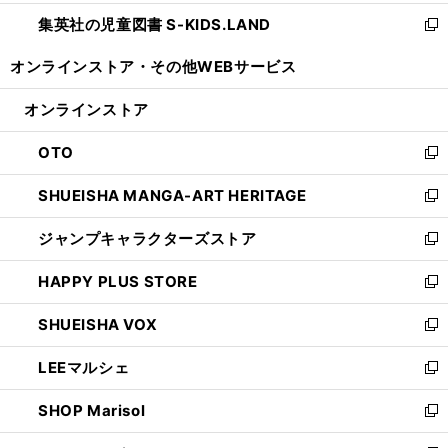
開
ウ
ン
し
集英社の児童図書 S-KIDS.LAND
く
で
ド
い
新
開
ウ
ウ
し
オンラインストア・
その他WEBサービス
く
で
ィ
い
開
ン
ウ
オンラインストア
く
ド
ィ
ウ
ン
OTO
で
ド
新
開
ウ
し
SHUEISHA MANGA-ART HERITAGE
く
で
い
新
開
ウ
し
ジャンプキャラクターズストア
く
ィ
い
新
ン
ウ
し
HAPPY PLUS STORE
ド
ィ
い
新
ウ
ン
ウ
し
SHUEISHA VOX
で
ド
ィ
い
新
開
ウ
ン
ウ
し
LEEマルシェ
く
で
ド
ィ
い
新
開
ウ
ン
ウ
し
SHOP Marisol
く
で
ド
ィ
い
新
開
ウ
ン
ウ
し