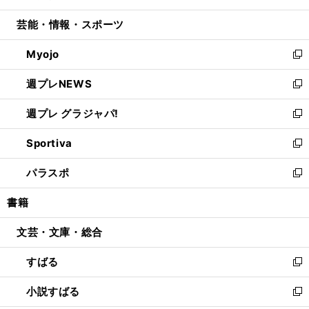
開
ウ
ン
ウ
し
芸能・情報・スポーツ
く
で
ド
ィ
い
開
ウ
ン
ウ
Myojo
く
で
ド
ィ
新
開
ウ
ン
し
週プレNEWS
く
で
ド
い
新
開
ウ
ウ
し
週プレ グラジャパ!
く
で
ィ
い
新
開
ン
ウ
し
Sportiva
く
ド
ィ
い
新
ウ
ン
ウ
し
パラスポ
で
ド
ィ
い
新
開
ウ
ン
ウ
し
書籍
く
で
ド
ィ
い
開
ウ
ン
ウ
文芸・文庫・総合
く
で
ド
ィ
開
ウ
ン
すばる
く
で
ド
新
開
ウ
し
小説すばる
く
で
い
新
開
ウ
し