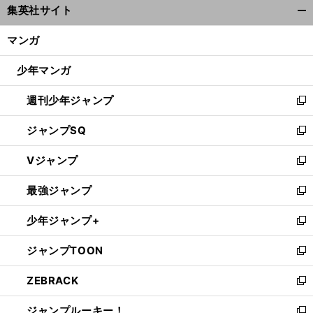
集英社サイト
ィ
開
ン
く/
マンガ
ド
閉
ウ
じ
少年マンガ
で
る
開
週刊少年ジャンプ
く
新
し
ジャンプSQ
い
新
ウ
し
Vジャンプ
ィ
い
新
ン
ウ
し
最強ジャンプ
ド
ィ
い
新
ウ
ン
ウ
し
少年ジャンプ+
で
ド
ィ
い
新
開
ウ
ン
ウ
し
ジャンプTOON
く
で
ド
ィ
い
新
開
ウ
ン
ウ
し
ZEBRACK
く
で
ド
ィ
い
新
開
ウ
ン
ウ
し
ジャンプルーキー！
く
で
ド
ィ
い