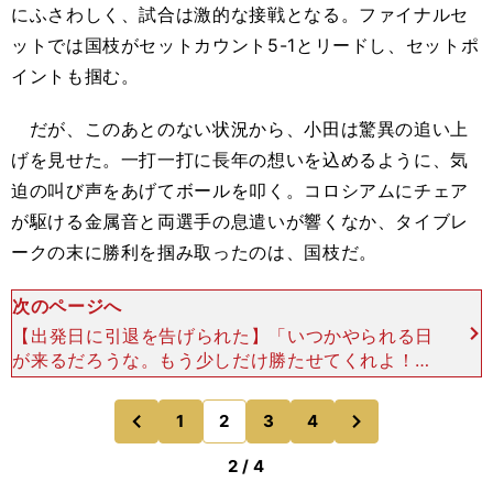
にふさわしく、試合は激的な接戦となる。ファイナルセ
ットでは国枝がセットカウント5-1とリードし、セットポ
イントも掴む。
だが、このあとのない状況から、小田は驚異の追い上
げを見せた。一打一打に長年の想いを込めるように、気
迫の叫び声をあげてボールを叩く。コロシアムにチェア
が駆ける金属音と両選手の息遣いが響くなか、タイブレ
ークの末に勝利を掴み取ったのは、国枝だ。
次のページへ
【出発日に引退を告げられた】「いつかやられる日
が来るだろうな。もう少しだけ勝たせてくれよ！」
試合後のコートで、国枝がマイクを手に小田に言
う。「国枝選手、ありがとうございました」 そう
次
1
2
3
4
のページへ
のページへ
応じる小
前
2 / 4