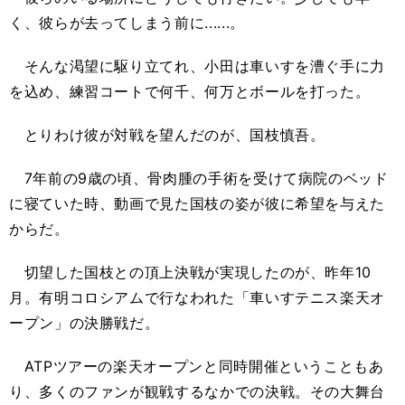
く、彼らが去ってしまう前に......。
そんな渇望に駆り立てれ、小田は車いすを漕ぐ手に力
を込め、練習コートで何千、何万とボールを打った。
とりわけ彼が対戦を望んだのが、国枝慎吾。
7年前の9歳の頃、骨肉腫の手術を受けて病院のベッド
に寝ていた時、動画で見た国枝の姿が彼に希望を与えた
からだ。
切望した国枝との頂上決戦が実現したのが、昨年10
月。有明コロシアムで行なわれた「車いすテニス楽天オ
ープン」の決勝戦だ。
ATPツアーの楽天オープンと同時開催ということもあ
り、多くのファンが観戦するなかでの決戦。その大舞台