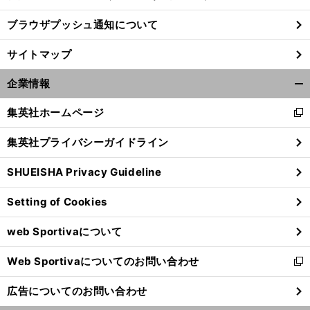
ブラウザプッシュ通知について
前
へ
サイトマップ
企業情報
開
く/
集英社ホームページ
新
閉
し
じ
集英社プライバシーガイドライン
い
る
ウ
SHUEISHA Privacy Guideline
ィ
ン
Setting of Cookies
ド
ウ
web Sportivaについて
で
開
Web Sportivaについてのお問い合わせ
く
新
し
広告についてのお問い合わせ
い
ウ