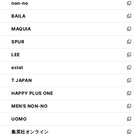
non-no
く
で
い
新
開
ウ
し
BAILA
く
ィ
い
新
ン
ウ
し
MAQUIA
ド
ィ
い
新
ウ
ン
ウ
し
SPUR
で
ド
ィ
い
新
開
ウ
ン
ウ
し
LEE
く
で
ド
ィ
い
新
開
ウ
ン
ウ
し
eclat
く
で
ド
ィ
い
新
開
ウ
ン
ウ
し
T JAPAN
く
で
ド
ィ
い
新
開
ウ
ン
ウ
し
HAPPY PLUS ONE
く
で
ド
ィ
い
新
開
ウ
ン
ウ
し
MEN'S NON-NO
く
で
ド
ィ
い
新
開
ウ
ン
ウ
し
UOMO
く
で
ド
ィ
い
新
開
ウ
ン
ウ
し
集英社オンライン
く
で
ド
ィ
い
新