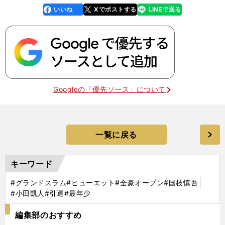
いいね
Xでポストする
LINEで送る
line
faceboo
x
k
Googleの「優先ソース」について
一覧に戻る
キーワード
#グランドスラム
#ヒューエット
#全豪オープン
#国枝慎吾
#小田凱人
#引退
#最年少
編集部のおすすめ