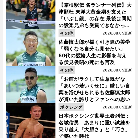
【箱根駅伝 名ランナー列伝】大
津顕杜 東洋大黄金期を支えた
「いぶし銀」の存在 最後は同期
の設楽兄弟も受賞できなかった
金栗杯に輝く
その他
2026.08.05更新
佐藤慎太郎が描く引き際の美学
「弱くなる自分も見せたい」
50代の競輪人生に影響を与え
る伏見俊昭の死にも言及
その他
2026.08.05更新
「お前がラクして生意気だな」
「あいつ若いくせに」厳しい言
葉を浴びせられるも佐藤慎太郎
が貫いた誇りとファンへの思い
ボクシング
2026.08.05更新
日本ボクシング世界王者列伝：
名城信男 あまりに重い試練を
乗り越え「大胆さ」と「巧さ」
で築いた時代