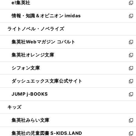
e!集英社
く
で
ド
ィ
い
新
開
ウ
ン
ウ
し
情報・知識＆オピニオン imidas
く
で
ド
ィ
い
新
開
ウ
ン
ウ
し
ライトノベル・ノベライズ
く
で
ド
ィ
い
開
ウ
ン
ウ
集英社Webマガジン コバルト
く
で
ド
ィ
新
開
ウ
ン
し
集英社オレンジ文庫
く
で
ド
い
新
開
ウ
ウ
し
シフォン文庫
く
で
ィ
い
新
開
ン
ウ
し
ダッシュエックス文庫公式サイト
く
ド
ィ
い
新
ウ
ン
ウ
し
JUMP j-BOOKS
で
ド
ィ
い
新
開
ウ
ン
ウ
し
キッズ
く
で
ド
ィ
い
開
ウ
ン
ウ
集英社みらい文庫
く
で
ド
ィ
新
開
ウ
ン
し
集英社の児童図書 S-KIDS.LAND
く
で
ド
い
新