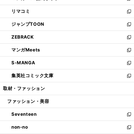
ウ
ン
ウ
し
リマコミ
で
ド
ィ
い
新
開
ウ
ン
ウ
し
ジャンプTOON
く
で
ド
ィ
い
新
開
ウ
ン
ウ
し
ZEBRACK
く
で
ド
ィ
い
新
開
ウ
ン
ウ
し
マンガMeets
く
で
ド
ィ
い
新
開
ウ
ン
ウ
し
S-MANGA
く
で
ド
ィ
い
新
開
ウ
ン
ウ
し
集英社コミック文庫
く
で
ド
ィ
い
新
開
ウ
ン
ウ
し
取材・ファッション
く
で
ド
ィ
い
開
ウ
ン
ウ
ファッション・美容
く
で
ド
ィ
開
ウ
ン
Seventeen
く
で
ド
新
開
ウ
し
non-no
く
で
い
新
開