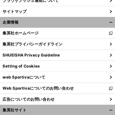
ブラウザプッシュ通知について
サイトマップ
企業情報
開
く/
集英社ホームページ
新
閉
し
じ
集英社プライバシーガイドライン
い
る
ウ
SHUEISHA Privacy Guideline
ィ
ン
Setting of Cookies
ド
ウ
web Sportivaについて
で
開
Web Sportivaについてのお問い合わせ
く
新
し
広告についてのお問い合わせ
い
ウ
集英社サイト
ィ
開