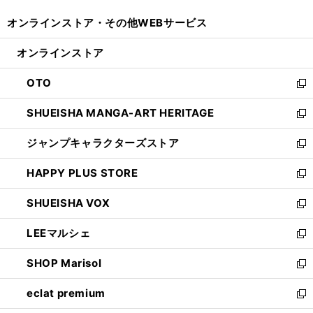
開
ウ
ウ
し
オンラインストア・
その他WEBサービス
く
で
ィ
い
開
ン
ウ
オンラインストア
く
ド
ィ
ウ
ン
OTO
で
ド
新
開
ウ
し
SHUEISHA MANGA-ART HERITAGE
く
で
い
新
開
ウ
し
ジャンプキャラクターズストア
く
ィ
い
新
ン
ウ
し
HAPPY PLUS STORE
ド
ィ
い
新
ウ
ン
ウ
し
SHUEISHA VOX
で
ド
ィ
い
新
開
ウ
ン
ウ
し
LEEマルシェ
く
で
ド
ィ
い
新
開
ウ
ン
ウ
し
SHOP Marisol
く
で
ド
ィ
い
新
開
ウ
ン
ウ
し
eclat premium
く
で
ド
ィ
い
新
開
ウ
ン
ウ
し