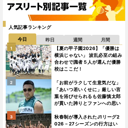
人気記事ランキング
今日
昨日
週間
月間
【夏の甲子園2026】「優勝は
1
横浜じゃない」 波乱必至の組み
合わせで識者５人が選んだ優勝
校はここだ！
「お前がラクして生意気だな」
2
「あいつ若いくせに」厳しい言
葉を浴びせられるも佐藤慎太郎
が貫いた誇りとファンへの思い
秋春制が導入されたJ1リーグ2
3
026－27シーズンの行方はい