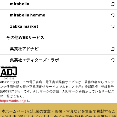
mirabella
く
で
ド
ィ
い
新
開
ウ
ン
ウ
し
mirabella homme
く
で
ド
ィ
い
新
開
ウ
ン
ウ
し
zakka market
く
で
ド
ィ
い
新
開
ウ
ン
ウ
し
その他WEBサービス
く
で
ド
ィ
い
開
ウ
ン
ウ
集英社アドナビ
く
で
ド
ィ
新
開
ウ
ン
し
集英社エディターズ・ラボ
く
で
ド
い
新
開
ウ
ウ
し
く
で
ィ
い
開
ン
ウ
ABJマークは、この電子書店・電子書籍配信サービスが、著作権者からコンテ
く
ド
ィ
ンツ使用許諾を得た正規版配信サービスであることを示す登録商標（登録番号
ウ
ン
第6091713号）です。ABJマークの詳細、ABJマークを掲示しているサービス
で
ド
の一覧はこちら。
開
ウ
https://aebs.or.jp/
新
く
で
し
い
開
本ホームページに記載の文章・画像・写真などを無断で複製するこ
ウ
く
とは法律で禁じられています。全ての著作権は株式会社 集英社に帰