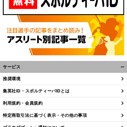
サービス
開
、
デ
地
』
笑
前
く/
推奨環境
へ
20
閉
じ
集英社ID・スポルティーバIDとは
る
利用規約・会員規約
特定商取引法に基づく表示・その他の事項