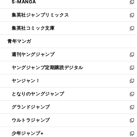
S-MANGA
く
で
ド
ィ
い
新
開
ウ
ン
ウ
し
集英社ジャンプリミックス
く
で
ド
ィ
い
新
開
ウ
ン
ウ
し
集英社コミック文庫
く
で
ド
ィ
い
新
開
ウ
ン
ウ
し
青年マンガ
く
で
ド
ィ
い
開
ウ
ン
ウ
週刊ヤングジャンプ
く
で
ド
ィ
新
開
ウ
ン
し
ヤングジャンプ定期購読デジタル
く
で
ド
い
新
開
ウ
ウ
し
ヤンジャン！
く
で
ィ
い
新
開
ン
ウ
し
となりのヤングジャンプ
く
ド
ィ
い
新
ウ
ン
ウ
し
グランドジャンプ
で
ド
ィ
い
新
開
ウ
ン
ウ
し
ウルトラジャンプ
く
で
ド
ィ
い
新
開
ウ
ン
ウ
し
少年ジャンプ+
く
で
ド
ィ
い
新