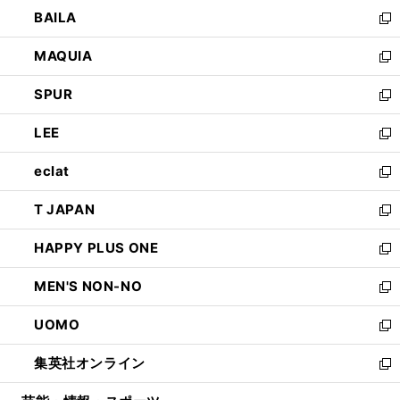
ウ
し
BAILA
く
ィ
い
新
ン
ウ
し
MAQUIA
ド
ィ
い
新
ウ
ン
ウ
し
SPUR
で
ド
ィ
い
新
開
ウ
ン
ウ
し
LEE
く
で
ド
ィ
い
新
開
ウ
ン
ウ
し
eclat
く
で
ド
ィ
い
新
開
ウ
ン
ウ
し
T JAPAN
く
で
ド
ィ
い
新
開
ウ
ン
ウ
し
HAPPY PLUS ONE
く
で
ド
ィ
い
新
開
ウ
ン
ウ
し
MEN'S NON-NO
く
で
ド
ィ
い
新
開
ウ
ン
ウ
し
UOMO
く
で
ド
ィ
い
新
開
ウ
ン
ウ
し
集英社オンライン
く
で
ド
ィ
い
新
開
ウ
ン
ウ
し