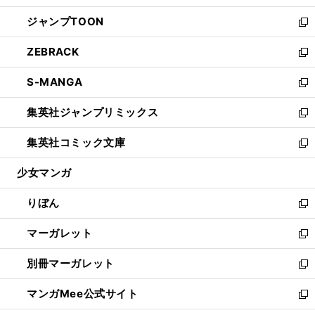
開
ウ
ン
ウ
し
ジャンプTOON
く
で
ド
ィ
い
新
開
ウ
ン
ウ
し
ZEBRACK
く
で
ド
ィ
い
新
開
ウ
ン
ウ
し
S-MANGA
く
で
ド
ィ
い
新
開
ウ
ン
ウ
し
集英社ジャンプリミックス
く
で
ド
ィ
い
新
開
ウ
ン
ウ
し
集英社コミック文庫
く
で
ド
ィ
い
新
開
ウ
ン
ウ
し
少女マンガ
く
で
ド
ィ
い
開
ウ
ン
ウ
りぼん
く
で
ド
ィ
新
開
ウ
ン
し
マーガレット
く
で
ド
い
新
開
ウ
ウ
し
別冊マーガレット
く
で
ィ
い
新
開
ン
ウ
し
マンガMee公式サイト
く
ド
ィ
い
新
ウ
ン
ウ
し