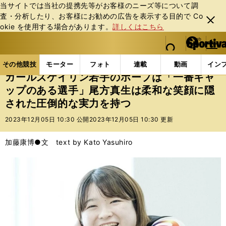
当サイトでは当社の提携先等がお客様のニーズ等について調
査・分析したり、お客様にお勧めの広告を表⽰する⽬的で Co
閉じ
okie を使⽤する場合があります。
詳しくはこちら
る
マイペ
web Sportiva (webスポルティーバ)
検索
メニュ
we
ー
その他競技の記事一覧
その他競技
その他
ガー
b
ジ
その他競技
モーター
フォト
連載
動画
イン
ス
ガールズケイリン若手のホープは「一番ギャ
ポ
ップのある選手」尾方真生は柔和な笑顔に隠
ル
された圧倒的な実力を持つ
テ
ィ
2023年12月05日 10:30 公開
2023年12月05日 10:30 更新
ー
バ
加藤康博●文 text by Kato Yasuhiro