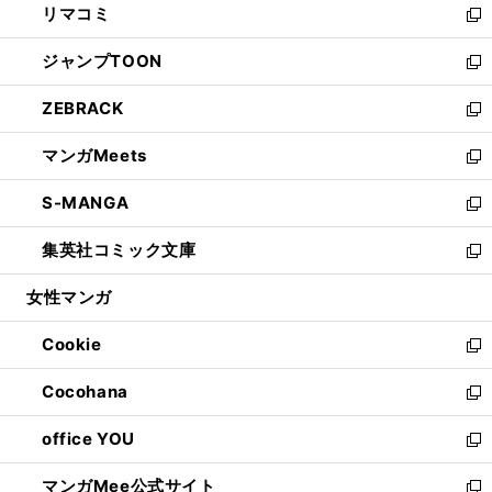
リマコミ
で
ド
ィ
い
新
開
ウ
ン
ウ
し
ジャンプTOON
く
で
ド
ィ
い
新
開
ウ
ン
ウ
し
ZEBRACK
く
で
ド
ィ
い
新
開
ウ
ン
ウ
し
マンガMeets
く
で
ド
ィ
い
新
開
ウ
ン
ウ
し
S-MANGA
く
で
ド
ィ
い
新
開
ウ
ン
ウ
し
集英社コミック文庫
く
で
ド
ィ
い
新
開
ウ
ン
ウ
し
女性マンガ
く
で
ド
ィ
い
開
ウ
ン
ウ
Cookie
く
で
ド
ィ
新
開
ウ
ン
し
Cocohana
く
で
ド
い
新
開
ウ
ウ
し
office YOU
く
で
ィ
い
新
開
ン
ウ
し
マンガMee公式サイト
く
ド
ィ
い
新