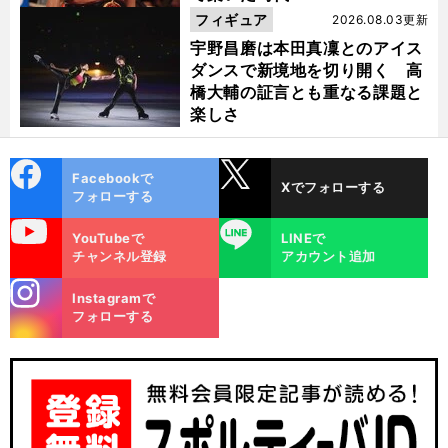
フィギュア
2026.08.03更新
宇野昌磨は本田真凜とのアイス
ダンスで新境地を切り開く 高
橋大輔の証言とも重なる課題と
楽しさ
cebo
X
Facebookで
Xでフォローする
ok
フォローする
uTube
LINE
YouTubeで
LINEで
チャンネル登録
アカウント追加
stagra
Instagramで
m
フォローする