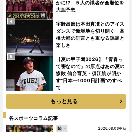
かに!? ５人の識者が全順位を
大胆予想
4
宇野昌磨は本田真凜とのアイス
ダンスで新境地を切り開く 高
橋大輔の証言とも重なる課題と
楽しさ
5
【夏の甲子園2026】「青春っ
て密なので」の原点はあの夏の
惨敗 仙台育英・須江航が明か
す"日本一1000日計画"のすべ
て
もっと見る
各スポーツコラム記事
陸上
2026.08.06更新