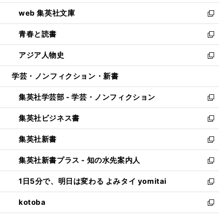
ン
ウ
し
web 集英社文庫
ド
ィ
い
新
ウ
ン
ウ
し
青春と読書
で
ド
ィ
い
新
開
ウ
ン
ウ
し
アジア人物史
く
で
ド
ィ
い
新
開
ウ
ン
ウ
し
学芸・ノンフィクション・新書
く
で
ド
ィ
い
開
ウ
ン
ウ
集英社学芸部 - 学芸・ノンフィクション
く
で
ド
ィ
新
開
ウ
ン
し
集英社ビジネス書
く
で
ド
い
新
開
ウ
ウ
し
集英社新書
く
で
ィ
い
新
開
ン
ウ
し
集英社新書プラス - 知の水先案内人
く
ド
ィ
い
新
ウ
ン
ウ
し
1日5分で、明日は変わる よみタイ yomitai
で
ド
ィ
い
新
開
ウ
ン
ウ
し
kotoba
く
で
ド
ィ
い
新
開
ウ
ン
ウ
し