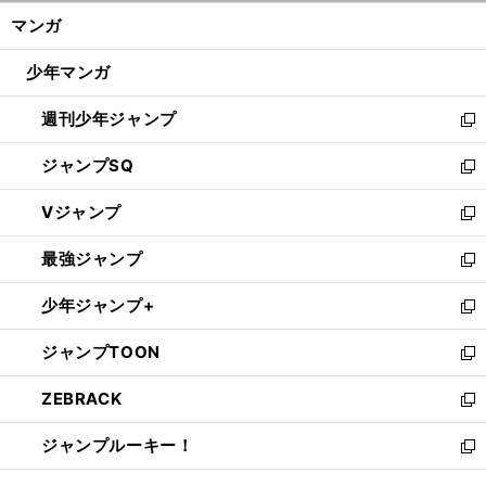
ン
く/
マンガ
ド
閉
ウ
じ
少年マンガ
で
る
開
週刊少年ジャンプ
く
新
し
ジャンプSQ
い
新
ウ
し
Vジャンプ
ィ
い
新
ン
ウ
し
最強ジャンプ
ド
ィ
い
新
ウ
ン
ウ
し
少年ジャンプ+
で
ド
ィ
い
新
開
ウ
ン
ウ
し
ジャンプTOON
く
で
ド
ィ
い
新
開
ウ
ン
ウ
し
ZEBRACK
く
で
ド
ィ
い
新
開
ウ
ン
ウ
し
ジャンプルーキー！
く
で
ド
ィ
い
新
開
ウ
ン
ウ
し