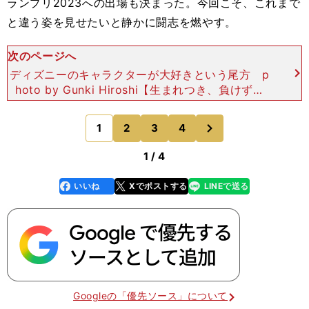
ランプリ2023への出場も決まった。今回こそ、これまで
と違う姿を見せたいと静かに闘志を燃やす。
次のページへ
ディズニーのキャラクターが大好きという尾方 p
hoto by Gunki Hiroshi【生まれつき、負けず嫌
い】 熊本県球磨郡多良木町生まれ。「いつも外で
遊んでいた」と本人は振り返り、活発な幼少
次
1
2
3
4
のページへ
1 / 4
いいね
Xでポストする
LINEで送る
line
faceboo
x
k
Googleの「優先ソース」について