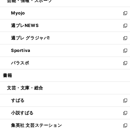
芸能・情報・スポーツ
く
で
ド
ィ
い
開
ウ
ン
ウ
Myojo
く
で
ド
ィ
新
開
ウ
ン
し
週プレNEWS
く
で
ド
い
新
開
ウ
ウ
し
週プレ グラジャパ!
く
で
ィ
い
新
開
ン
ウ
し
Sportiva
く
ド
ィ
い
新
ウ
ン
ウ
し
パラスポ
で
ド
ィ
い
新
開
ウ
ン
ウ
し
書籍
く
で
ド
ィ
い
開
ウ
ン
ウ
文芸・文庫・総合
く
で
ド
ィ
開
ウ
ン
すばる
く
で
ド
新
開
ウ
し
小説すばる
く
で
い
新
開
ウ
し
集英社 文芸ステーション
く
ィ
い
新