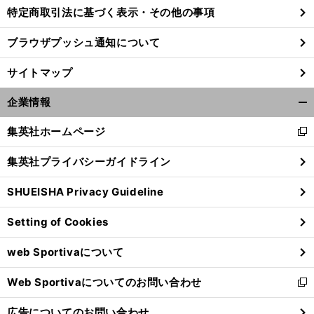
特定商取引法に基づく表示・その他の事項
ブラウザプッシュ通知について
、
。
前
へ
サイトマップ
企業情報
開
く/
集英社ホームページ
新
閉
し
じ
集英社プライバシーガイドライン
い
る
ウ
SHUEISHA Privacy Guideline
ィ
ン
Setting of Cookies
ド
ウ
web Sportivaについて
で
開
Web Sportivaについてのお問い合わせ
く
新
し
広告についてのお問い合わせ