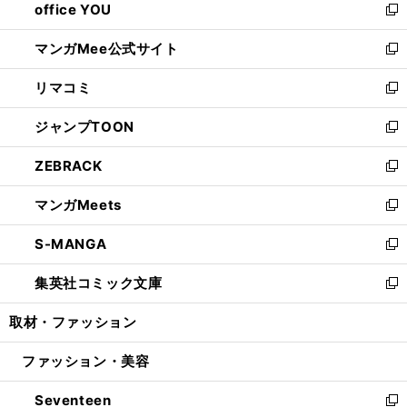
office YOU
く
で
ィ
い
新
開
ン
ウ
し
マンガMee公式サイト
く
ド
ィ
い
新
ウ
ン
ウ
し
リマコミ
で
ド
ィ
い
新
開
ウ
ン
ウ
し
ジャンプTOON
く
で
ド
ィ
い
新
開
ウ
ン
ウ
し
ZEBRACK
く
で
ド
ィ
い
新
開
ウ
ン
ウ
し
マンガMeets
く
で
ド
ィ
い
新
開
ウ
ン
ウ
し
S-MANGA
く
で
ド
ィ
い
新
開
ウ
ン
ウ
し
集英社コミック文庫
く
で
ド
ィ
い
新
開
ウ
ン
ウ
し
取材・ファッション
く
で
ド
ィ
い
開
ウ
ン
ウ
ファッション・美容
く
で
ド
ィ
開
ウ
ン
Seventeen
く
で
ド
新