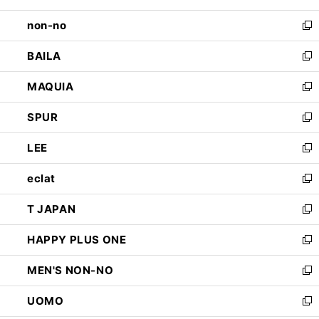
開
ウ
し
non-no
く
で
い
新
開
ウ
し
BAILA
く
ィ
い
新
ン
ウ
し
MAQUIA
ド
ィ
い
新
ウ
ン
ウ
し
SPUR
で
ド
ィ
い
新
開
ウ
ン
ウ
し
LEE
く
で
ド
ィ
い
新
開
ウ
ン
ウ
し
eclat
く
で
ド
ィ
い
新
開
ウ
ン
ウ
し
T JAPAN
く
で
ド
ィ
い
新
開
ウ
ン
ウ
し
HAPPY PLUS ONE
く
で
ド
ィ
い
新
開
ウ
ン
ウ
し
MEN'S NON-NO
く
で
ド
ィ
い
新
開
ウ
ン
ウ
し
UOMO
く
で
ド
ィ
い
新
開
ウ
ン
ウ
し