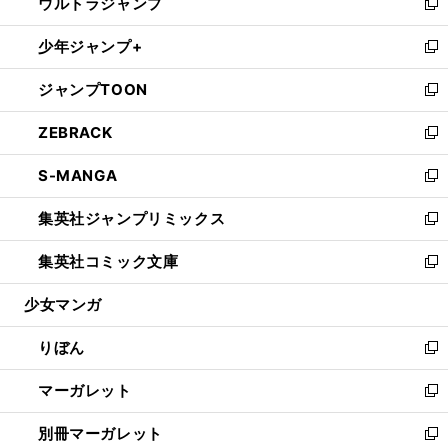
ウルトラジャンプ
く
で
ド
ィ
い
新
開
ウ
ン
ウ
し
少年ジャンプ+
く
で
ド
ィ
い
新
開
ウ
ン
ウ
し
ジャンプTOON
く
で
ド
ィ
い
新
開
ウ
ン
ウ
し
ZEBRACK
く
で
ド
ィ
い
新
開
ウ
ン
ウ
し
S-MANGA
く
で
ド
ィ
い
新
開
ウ
ン
ウ
し
集英社ジャンプリミックス
く
で
ド
ィ
い
新
開
ウ
ン
ウ
し
集英社コミック文庫
く
で
ド
ィ
い
新
開
ウ
ン
ウ
し
少女マンガ
く
で
ド
ィ
い
開
ウ
ン
ウ
りぼん
く
で
ド
ィ
新
開
ウ
ン
し
マーガレット
く
で
ド
い
新
開
ウ
ウ
し
別冊マーガレット
く
で
ィ
い
新