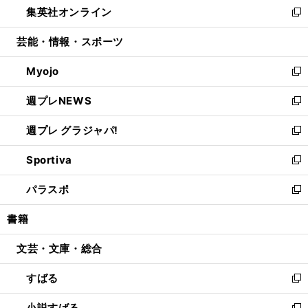
集英社オンライン
く
で
ド
ィ
い
新
開
ウ
ン
ウ
し
芸能・情報・スポーツ
く
で
ド
ィ
い
開
ウ
ン
ウ
Myojo
く
で
ド
ィ
新
開
ウ
ン
し
週プレNEWS
く
で
ド
い
新
開
ウ
ウ
し
週プレ グラジャパ!
く
で
ィ
い
新
開
ン
ウ
し
Sportiva
く
ド
ィ
い
新
ウ
ン
ウ
し
パラスポ
で
ド
ィ
い
新
開
ウ
ン
ウ
し
書籍
く
で
ド
ィ
い
開
ウ
ン
ウ
文芸・文庫・総合
く
で
ド
ィ
開
ウ
ン
すばる
く
で
ド
新
開
ウ
し
小説すばる
く
で