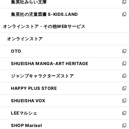
集英社みらい文庫
く
で
ド
ィ
新
開
ウ
ン
し
集英社の児童図書 S-KIDS.LAND
く
で
ド
い
新
開
ウ
ウ
し
オンラインストア・
その他WEBサービス
く
で
ィ
い
開
ン
ウ
オンラインストア
く
ド
ィ
ウ
ン
OTO
で
ド
新
開
ウ
し
SHUEISHA MANGA-ART HERITAGE
く
で
い
新
開
ウ
し
ジャンプキャラクターズストア
く
ィ
い
新
ン
ウ
し
HAPPY PLUS STORE
ド
ィ
い
新
ウ
ン
ウ
し
SHUEISHA VOX
で
ド
ィ
い
新
開
ウ
ン
ウ
し
LEEマルシェ
く
で
ド
ィ
い
新
開
ウ
ン
ウ
し
SHOP Marisol
く
で
ド
ィ
い
新