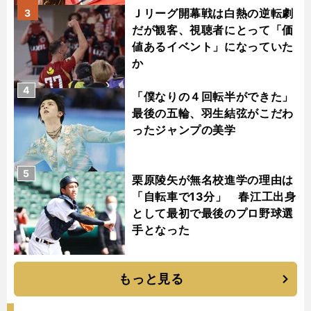
Ｊリーグ開幕戦は白熱の逆転劇
3
だが観客、視聴者にとって「価
値あるイベント」になっていた
か
4
「僕なりの４回転半ができた」
最後の五輪、羽生結弦がこだわ
ったジャンプの美学
5
栗原陵矢が無名校進学の理由は
「自転車で13分」 春江工出身
として最初で最後のプロ野球選
手となった
もっと見る