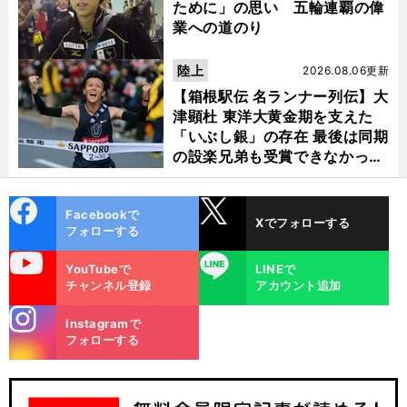
ために」の思い 五輪連覇の偉
業への道のり
陸上
2026.08.06更新
【箱根駅伝 名ランナー列伝】大
津顕杜 東洋大黄金期を支えた
「いぶし銀」の存在 最後は同期
の設楽兄弟も受賞できなかった
金栗杯に輝く
cebo
X
Facebookで
Xでフォローする
ok
フォローする
uTube
LINE
YouTubeで
LINEで
チャンネル登録
アカウント追加
stagra
Instagramで
m
フォローする