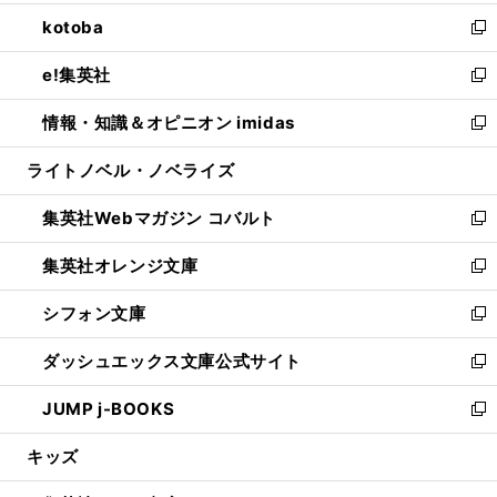
開
ウ
ン
ウ
し
kotoba
く
で
ド
ィ
い
新
開
ウ
ン
ウ
し
e!集英社
く
で
ド
ィ
い
新
開
ウ
ン
ウ
し
情報・知識＆オピニオン imidas
く
で
ド
ィ
い
新
開
ウ
ン
ウ
し
ライトノベル・ノベライズ
く
で
ド
ィ
い
開
ウ
ン
ウ
集英社Webマガジン コバルト
く
で
ド
ィ
新
開
ウ
ン
し
集英社オレンジ文庫
く
で
ド
い
新
開
ウ
ウ
し
シフォン文庫
く
で
ィ
い
新
開
ン
ウ
し
ダッシュエックス文庫公式サイト
く
ド
ィ
い
新
ウ
ン
ウ
し
JUMP j-BOOKS
で
ド
ィ
い
新
開
ウ
ン
ウ
し
キッズ
く
で
ド
ィ
い
開
ウ
ン
ウ