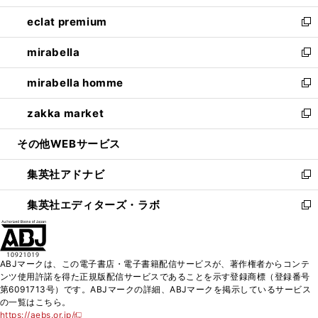
開
ウ
ン
ウ
し
eclat premium
く
で
ド
ィ
い
新
開
ウ
ン
ウ
し
mirabella
く
で
ド
ィ
い
新
開
ウ
ン
ウ
し
mirabella homme
く
で
ド
ィ
い
新
開
ウ
ン
ウ
し
zakka market
く
で
ド
ィ
い
新
開
ウ
ン
ウ
し
その他WEBサービス
く
で
ド
ィ
い
開
ウ
ン
ウ
集英社アドナビ
く
で
ド
ィ
新
開
ウ
ン
し
集英社エディターズ・ラボ
く
で
ド
い
新
開
ウ
ウ
し
く
で
ィ
い
開
ン
ウ
ABJマークは、この電子書店・電子書籍配信サービスが、著作権者からコンテ
く
ド
ィ
ンツ使用許諾を得た正規版配信サービスであることを示す登録商標（登録番号
ウ
ン
第6091713号）です。ABJマークの詳細、ABJマークを掲示しているサービス
で
ド
の一覧はこちら。
開
ウ
https://aebs.or.jp/
新