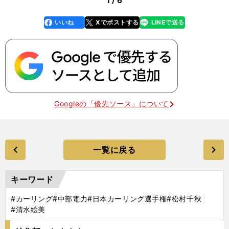
1 / 6
いいね
Xでポストする
LINEで送る
line
faceboo
x
k
Googleの「優先ソース」について
一覧に戻る
キーワード
#カーリング
#中部電力
#日本カーリング選手権
#松村千秋
#清水絵美