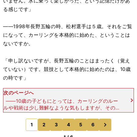
いません。氷に乗って楽しかった、という記憶だけがあ
る感じです」
――1998年長野五輪の時、松村選手は５歳。それをご覧
になって、カーリングを本格的に始めた、ということは
ないですか。
「申し訳ないですが、長野五輪のことはまったく（覚え
ていない）です。競技として本格的に始めたのは、10歳
の時です」
次のページへ
――10歳の子どもにとっては、カーリングのルー
ルや戦術は少し難解なような気もしますが、その頃
からカーリングは楽しかったですか。「楽しかっ
た、というのは間違いないです。じゃあ『何が楽し
次
1
2
3
4
5
6
のページへ
かった？』と聞かれ