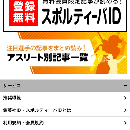
サービス
開
く/
推奨環境
閉
じ
集英社ID・スポルティーバIDとは
る
利用規約・会員規約