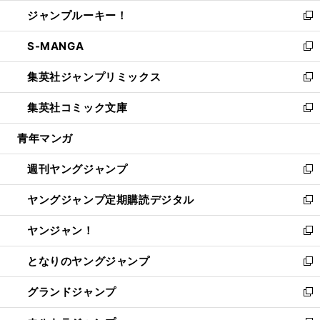
ウ
ン
ウ
し
ジャンプルーキー！
く
で
ド
ィ
い
新
開
ウ
ン
ウ
し
S-MANGA
く
で
ド
ィ
い
新
開
ウ
ン
ウ
し
集英社ジャンプリミックス
く
で
ド
ィ
い
新
開
ウ
ン
ウ
し
集英社コミック文庫
く
で
ド
ィ
い
新
開
ウ
ン
ウ
し
青年マンガ
く
で
ド
ィ
い
開
ウ
ン
ウ
週刊ヤングジャンプ
く
で
ド
ィ
新
開
ウ
ン
し
ヤングジャンプ定期購読デジタル
く
で
ド
い
新
開
ウ
ウ
し
ヤンジャン！
く
で
ィ
い
新
開
ン
ウ
し
となりのヤングジャンプ
く
ド
ィ
い
新
ウ
ン
ウ
し
グランドジャンプ
で
ド
ィ
い
新
開
ウ
ン
ウ
し