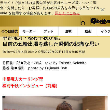
当サイトでは当社の提携先等がお客様のニーズ等について調
査・分析したり、お客様にお勧めの広告を表⽰する⽬的で Co
閉じ
okie を使⽤する場合があります。
詳しくはこちら
る
マイペ
web Sportiva (webスポルティーバ)
検索
メニュ
we
ー
その他競技の記事一覧
その他競技
冬季競技
中
b
ジ
その他競技
モーター
フォト
連載
動画
イン
ス
中部電力・松村千秋が涙。
ポ
目前の五輪出場を逃した瞬間の悲痛な思い
ル
テ
2020年02月14日 06:40 公開
2020年02月14日 06:45 更新
ィ
ー
竹田聡一郎●取材・構成 text by Takeda Soichiro
バ
藤巻 剛●撮影 photo by Fujimaki Goh
中部電力カーリング部
松村千秋インタビュー（前編）