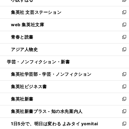
い
新
開
ウ
し
集英社 文芸ステーション
く
ィ
い
新
ン
ウ
し
web 集英社文庫
ド
ィ
い
新
ウ
ン
ウ
し
青春と読書
で
ド
ィ
い
新
開
ウ
ン
ウ
し
アジア人物史
く
で
ド
ィ
い
新
開
ウ
ン
ウ
し
学芸・ノンフィクション・新書
く
で
ド
ィ
い
開
ウ
ン
ウ
集英社学芸部 - 学芸・ノンフィクション
く
で
ド
ィ
新
開
ウ
ン
し
集英社ビジネス書
く
で
ド
い
新
開
ウ
ウ
し
集英社新書
く
で
ィ
い
新
開
ン
ウ
し
集英社新書プラス - 知の水先案内人
く
ド
ィ
い
新
ウ
ン
ウ
し
1日5分で、明日は変わる よみタイ yomitai
で
ド
ィ
い
新