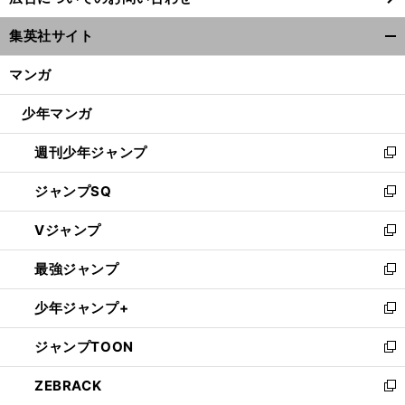
い
ウ
集英社サイト
ィ
開
ン
く/
マンガ
ド
閉
ウ
じ
少年マンガ
で
る
開
週刊少年ジャンプ
く
新
し
ジャンプSQ
い
新
ウ
し
Vジャンプ
ィ
い
新
ン
ウ
し
最強ジャンプ
ド
ィ
い
新
ウ
ン
ウ
し
少年ジャンプ+
で
ド
ィ
い
新
開
ウ
ン
ウ
し
ジャンプTOON
く
で
ド
ィ
い
新
開
ウ
ン
ウ
し
ZEBRACK
く
で
ド
ィ
い
新
開