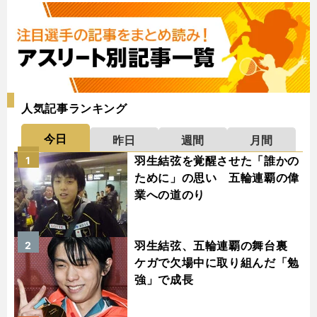
人気記事ランキング
今日
昨日
週間
月間
羽生結弦を覚醒させた「誰かの
1
ために」の思い 五輪連覇の偉
業への道のり
羽生結弦、五輪連覇の舞台裏
2
ケガで欠場中に取り組んだ「勉
強」で成長