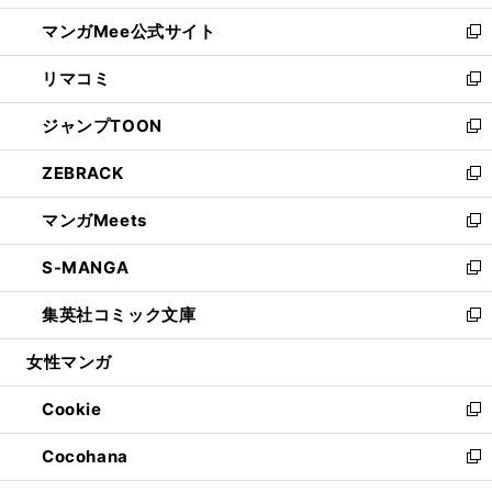
開
ン
ウ
し
マンガMee公式サイト
く
ド
ィ
い
新
ウ
ン
ウ
し
リマコミ
で
ド
ィ
い
新
開
ウ
ン
ウ
し
ジャンプTOON
く
で
ド
ィ
い
新
開
ウ
ン
ウ
し
ZEBRACK
く
で
ド
ィ
い
新
開
ウ
ン
ウ
し
マンガMeets
く
で
ド
ィ
い
新
開
ウ
ン
ウ
し
S-MANGA
く
で
ド
ィ
い
新
開
ウ
ン
ウ
し
集英社コミック文庫
く
で
ド
ィ
い
新
開
ウ
ン
ウ
し
女性マンガ
く
で
ド
ィ
い
開
ウ
ン
ウ
Cookie
く
で
ド
ィ
新
開
ウ
ン
し
Cocohana
く
で
ド
い
新
開
ウ
ウ
し