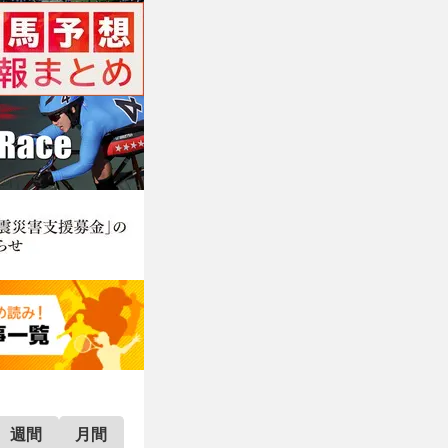
週間
月間