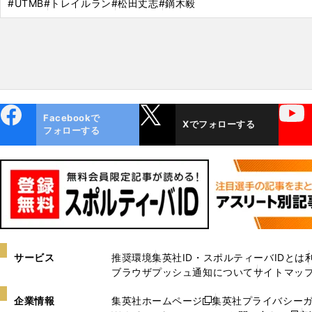
#UTMB
#トレイルラン
#松田丈志
#鏑木毅
ebo
X
YouTube
Facebookで
Xでフォローする
ok
フォローする
サービス
推奨環境
集英社ID・スポルティーバIDとは
ブラウザプッシュ通知について
サイトマッ
企業情報
集英社ホームページ
集英社プライバシー
新