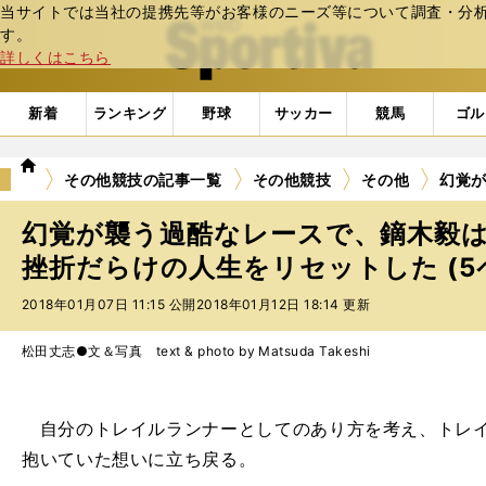
当サイトでは当社の提携先等がお客様のニーズ等について調査・分析し
web Sportiva (webスポルティーバ)
す。
詳しくはこちら
新着
ランキング
野球
サッカー
競馬
ゴル
we
その他競技の記事一覧
その他競技
その他
幻覚
b
ス
幻覚が襲う過酷なレースで、鏑木毅
ポ
ル
挫折だらけの人生をリセットした (5
テ
2018年01月07日 11:15 公開
2018年01月12日 18:14 更新
ィ
ー
バ
松田丈志●文＆写真 text & photo by Matsuda Takeshi
自分のトレイルランナーとしてのあり方を考え、トレイ
抱いていた想いに立ち戻る。