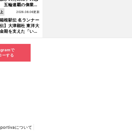
 五輪連覇の偉業へ
道のり
上
2026.08.06更新
箱根駅伝 名ランナー
伝】大津顕杜 東洋大
金期を支えた「いぶ
銀」の存在 最後は同
の設楽兄弟も受賞で
なかった金栗杯に輝
agramで
ローする
Sportivaについて