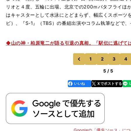
リオと４度、五輪に出場。北京での200ｍバタフライほ
はキャスターとして水泳にとどまらず、幅広くスポーツ
ビ）、『S-1』（TBS）の番組出演やコラム執筆などで
◆山の神・柏原竜二が語る引退の真相。「駅伝に逃げてはい
1
2
3
4
のページへ
前
5 / 5
いいね
Xでポストする
line
faceboo
x
k
Googleの「優先ソース」に