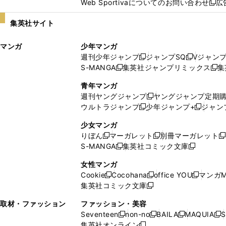
Web Sportivaについてのお問い合わせ
広
し
新
い
し
集英社サイト
ウ
い
ィ
ウ
マンガ
少年マンガ
ン
ィ
週刊少年ジャンプ
ジャンプSQ
Vジャン
ド
ン
新
新
S-MANGA
集英社ジャンプリミックス
集
ウ
ド
新
し
し
新
で
ウ
し
い
い
し
青年マンガ
開
で
い
ウ
ウ
い
週刊ヤングジャンプ
ヤングジャンプ定期
新
く
開
ウ
ィ
ィ
ウ
ウルトラジャンプ
少年ジャンプ+
ジャン
新
し
新
く
ィ
ン
ン
ィ
し
い
し
ン
ド
ド
ン
少女マンガ
い
ウ
い
ド
ウ
ウ
ド
りぼん
マーガレット
別冊マーガレット
新
新
新
ウ
ィ
ウ
ウ
で
で
ウ
S-MANGA
集英社コミック文庫
し
新
し
新
ィ
ン
ィ
で
開
開
で
い
し
い
し
ン
ド
ン
女性マンガ
開
く
く
開
ウ
い
ウ
い
ド
ウ
ド
Cookie
Cocohana
office YOU
マンガM
く
く
新
新
新
ィ
ウ
ィ
ウ
ウ
で
ウ
集英社コミック文庫
し
新
し
し
ン
ィ
ン
ィ
で
開
で
い
し
い
い
ド
ン
ド
ン
取材・ファッション
ファッション・美容
開
く
開
ウ
い
ウ
ウ
ウ
ド
ウ
ド
Seventeen
non-no
BAILA
MAQUIA
S
く
く
新
新
新
新
ィ
ウ
ィ
ィ
で
ウ
で
ウ
集英社オンライン