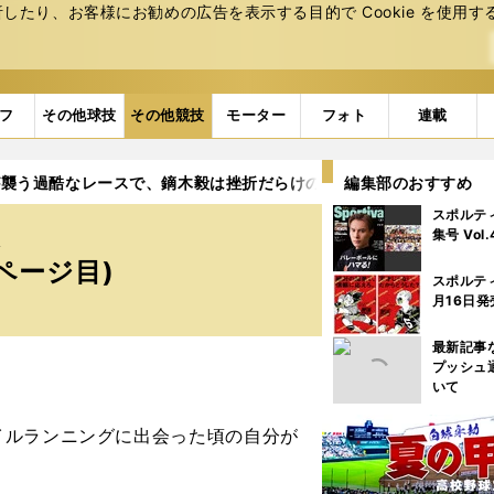
たり、お客様にお勧めの広告を表⽰する⽬的で Cookie を使⽤す
フ
その他球技
その他競技
モーター
フォト
連載
が襲う過酷なレースで、鏑木毅は挫折だらけの人生をリセットした
編集部のおすすめ
スポルテ
は
集号 Vol
ページ目)
スポルテ
月16日発
最新記事
プッシュ
いて
ルランニングに出会った頃の自分が