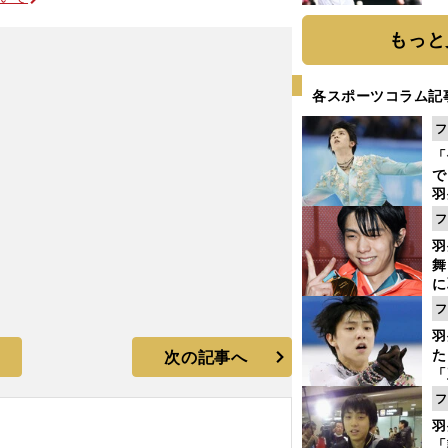
球
もっと
各スポーツコラム記
フ
「
で
羽
ジ
フ
羽
舞
に
で
フ
羽
た
次の記事へ
「
知
フ
羽
「