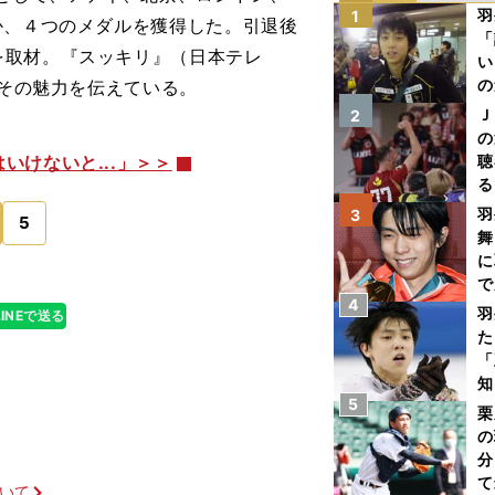
羽
1
か、４つのメダルを獲得した。引退後
「
を取材。『スッキリ』（日本テレ
い
の
、その魅力を伝えている。
Ｊ
2
の
けないと...」＞＞
聴
る
い
羽
3
5
舞
に
で
4
羽
LINEで送る
た
「
知
5
栗
の
分
て
ついて