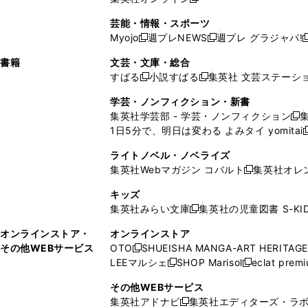
し
新
し
し
し
ン
ィ
ン
ン
開
で
開
で
い
し
い
い
い
ド
ン
ド
ド
芸能・情報・スポーツ
く
開
く
開
ウ
い
ウ
ウ
ウ
ウ
ド
ウ
ウ
Myojo
週プレNEWS
週プレ グラジャパ!
く
く
新
新
新
ィ
ウ
ィ
ィ
ィ
で
ウ
で
で
し
し
ン
ィ
ン
ン
ン
書籍
文芸・文庫・総合
開
で
開
開
い
い
ド
ン
ド
ド
ド
すばる
小説すばる
集英社 文芸ステーシ
く
開
く
く
新
新
ウ
ウ
ウ
ド
ウ
ウ
ウ
く
し
し
ィ
ィ
学芸・ノンフィクション・新書
で
ウ
で
で
で
い
い
ン
ン
集英社学芸部 - 学芸・ノンフィクション
開
で
開
開
開
新
ウ
ウ
ド
ド
1日5分で、明日は変わる よみタイ yomitai
く
開
く
く
く
し
新
ィ
ィ
ウ
ウ
く
い
ン
ン
ライトノベル・ノベライズ
で
で
ウ
ド
ド
集英社Webマガジン コバルト
集英社オレ
開
開
新
ィ
ウ
ウ
く
く
し
ン
キッズ
で
で
い
ド
集英社みらい文庫
集英社の児童図書 S-KID
開
開
新
ウ
ウ
く
く
し
ィ
オンラインストア・
オンラインストア
で
い
ン
その他WEBサービス
OTO
SHUEISHA MANGA-ART HERITAGE
開
新
ウ
ド
LEEマルシェ
SHOP Marisol
eclat prem
く
し
新
新
ィ
ウ
い
し
し
ン
その他WEBサービス
で
ウ
い
い
ド
集英社アドナビ
集英社エディターズ・ラ
開
新