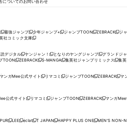
告についてのお問い合わせ
プ
最強ジャンプ
少年ジャンプ+
ジャンプTOON
ZEBRACK
ジ
新
新
新
新
新
英社コミック文庫
し
新
し
し
し
し
い
い
し
い
い
い
ウ
ウ
い
ウ
ウ
ウ
購読デジタル
ヤンジャン！
となりのヤングジャンプ
グランドジ
新
新
新
ィ
ィ
ウ
ィ
ィ
ィ
プTOON
ZEBRACK
S-MANGA
集英社ジャンプリミックス
集英
新
し
新
し
新
し
新
ン
ン
ィ
ン
ン
ン
し
い
し
い
し
い
し
ド
ド
ン
ド
ド
ド
い
ウ
い
ウ
い
ウ
い
ウ
ウ
ド
ウ
ウ
ウ
マンガMee公式サイト
リマコミ
ジャンプTOON
ZEBRACK
マン
新
新
新
新
ウ
ィ
ウ
ィ
ウ
ィ
ウ
で
で
ウ
で
で
で
し
し
し
し
し
ィ
ン
ィ
ン
ィ
ン
ィ
開
開
で
開
開
開
い
い
い
い
い
ン
ド
ン
ド
ン
ド
ン
く
く
開
く
く
く
ウ
ウ
ウ
ウ
ウ
ド
ウ
ド
ウ
ド
ウ
ド
ee公式サイト
リマコミ
ジャンプTOON
ZEBRACK
マンガMeet
く
新
新
新
新
ィ
ィ
ィ
ィ
ィ
ウ
で
ウ
で
ウ
で
ウ
し
し
し
し
ン
ン
ン
ン
ン
で
開
で
開
で
開
で
い
い
い
い
ド
ド
ド
ド
ド
開
く
開
く
開
く
開
ウ
ウ
ウ
ウ
ウ
ウ
ウ
ウ
ウ
PUR
LEE
eclat
T JAPAN
HAPPY PLUS ONE
MEN'S NON-
く
く
く
く
新
新
新
新
新
ィ
ィ
ィ
ィ
で
で
で
で
で