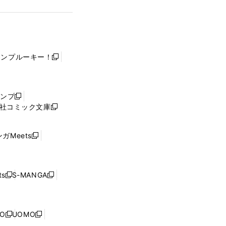
ャンプルーキー！
新
し
い
ウ
ャンプ
新
ィ
社コミック文庫
し
新
ン
い
し
ド
ウ
い
ウ
ガMeets
新
ィ
ウ
で
し
ン
ィ
開
い
ド
ン
く
ウ
ウ
ド
s
S-MANGA
新
新
ィ
で
ウ
し
し
ン
開
で
い
い
ド
く
開
ウ
ウ
ウ
NO
UOMO
く
新
新
ィ
ィ
で