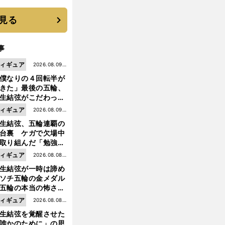
選手となった
見る
事
ィギュア
2026.08.09更
僕なりの４回転半が
新
きた」最後の五輪、
生結弦がこだわった
ャンプの美学
ィギュア
2026.08.09更
生結弦、五輪連覇の
新
台裏 ケガで欠場中
取り組んだ「勉強」
成長
ト
、
ィギュア
2026.08.08更
レイルランナー鏑木毅
50歳の挑戦に松田丈志はなぜ共鳴したのか
生結弦が一時は諦め
新
ソチ五輪の金メダル
五輪の本当の怖さを
った......」
ィギュア
2026.08.08更
生結弦を覚醒させた
新
誰かのために」の思