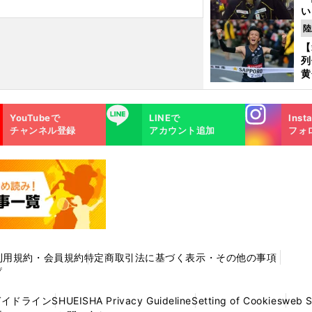
い
の
陸
【
列
黄
し
期
Instagra
LINE
き
YouTubeで
LINEで
Inst
m
く
チャンネル登録
アカウント追加
フォ
利用規約・会員規約
特定商取引法に基づく表示・その他の事項
プ
ガイドライン
SHUEISHA Privacy Guideline
Setting of Cookies
web 