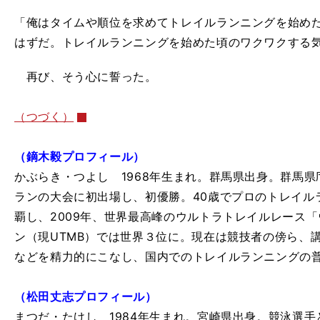
「俺はタイムや順位を求めてトレイルランニングを始め
はずだ。トレイルランニングを始めた頃のワクワクする
再び、そう心に誓った。
（つづく）
（鏑木毅プロフィール）
かぶらき・つよし 1968年生まれ。群馬県出身。群馬県
ランの大会に初出場し、初優勝。40歳でプロのトレイル
覇し、2009年、世界最高峰のウルトラトレイルレース
ン（現UTMB）では世界３位に。現在は競技者の傍ら、
などを精力的にこなし、国内でのトレイルランニングの
（松田丈志プロフィール）
まつだ・たけし 1984年生まれ。宮崎県出身。競泳選