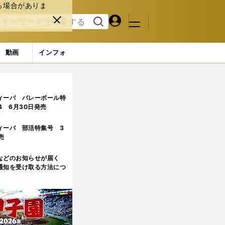
る場合がありま
マイペ
閉じ
検索
メニュ
ー
る
す
ジ
る
動画
インフォ
5ページ目
ィーバ バレーボール特
.4 6月30日発売
ィーバ 部活特集号 3
売
などのお知らせが届く
通知を受け取る方法につ