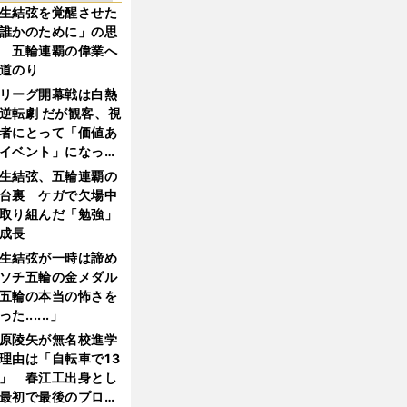
生結弦を覚醒させた
誰かのために」の思
 五輪連覇の偉業へ
道のり
リーグ開幕戦は白熱
逆転劇 だが観客、視
者にとって「価値あ
イベント」になって
たか
生結弦、五輪連覇の
台裏 ケガで欠場中
取り組んだ「勉強」
成長
生結弦が一時は諦め
ソチ五輪の金メダル
五輪の本当の怖さを
った......」
原陵矢が無名校進学
理由は「自転車で13
」 春江工出身とし
最初で最後のプロ野