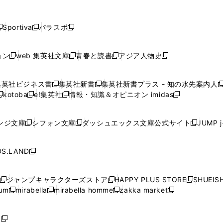
し
し
し
し
し
ン
ン
ン
ン
開
開
開
開
開
い
い
い
い
い
ド
ド
ド
ド
く
く
く
く
く
ウ
ウ
ウ
ウ
ウ
ウ
ウ
ウ
ウ
Sportiva
パラスポ
新
新
ィ
ィ
ィ
ィ
ィ
で
で
で
で
し
し
し
ン
ン
ン
ン
ン
開
開
開
開
い
い
い
ド
ド
ド
ド
ド
ョン
web 集英社文庫
青春と読書
アジア人物史
く
く
く
く
新
新
新
新
ウ
ウ
ウ
ウ
ウ
ウ
ウ
ウ
し
し
し
し
ィ
ィ
ィ
で
で
で
で
で
い
い
い
い
ン
ン
ン
集英社ビジネス書
集英社新書
集英社新書プラス - 知の水先案内人
開
開
開
開
開
新
新
新
ウ
ウ
ウ
ウ
ド
ド
ド
kotoba
e!集英社
情報・知識＆オピニオン imidas
く
く
く
く
く
新
し
新
し
新
ィ
ィ
ィ
ィ
ウ
ウ
ウ
し
し
い
し
い
し
ン
ン
ン
ン
で
で
で
い
い
ウ
い
ウ
い
ド
ド
ド
ド
ンジ文庫
シフォン文庫
ダッシュエックス文庫公式サイト
JUMP 
開
開
開
新
新
新
ウ
ウ
ィ
ウ
ィ
ウ
ウ
ウ
ウ
ウ
く
く
く
し
し
し
ィ
ィ
ン
ィ
ン
ィ
で
で
で
で
い
い
い
ン
ン
ド
ン
ド
ン
S.LAND
開
開
開
開
新
ウ
ウ
ウ
ド
ド
ウ
ド
ウ
ド
く
く
く
く
し
ィ
ィ
ィ
ウ
ウ
で
ウ
で
ウ
い
ン
ン
ン
ジャンプキャラクターズストア
HAPPY PLUS STORE
SHUEIS
で
で
開
で
開
で
新
新
新
ウ
ド
ド
ド
ium
mirabella
mirabella homme
zakka market
開
開
く
開
く
開
し
新
新
新
し
新
し
ィ
ウ
ウ
ウ
く
く
く
く
い
し
し
い
し
し
い
ン
で
で
で
ウ
い
い
ウ
い
い
ウ
ド
ボ
開
開
開
新