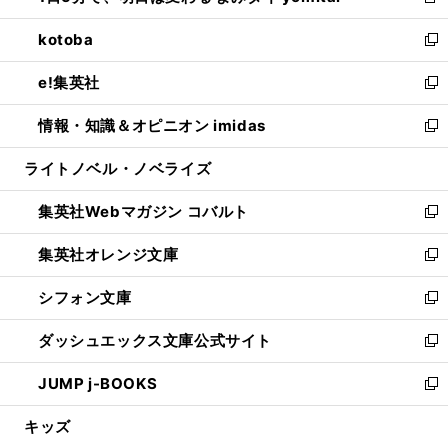
新
開
ウ
ン
ウ
し
kotoba
く
で
ド
ィ
い
新
開
ウ
ン
ウ
し
e!集英社
く
で
ド
ィ
い
新
開
ウ
ン
ウ
し
情報・知識＆オピニオン imidas
く
で
ド
ィ
い
新
開
ウ
ン
ウ
し
ライトノベル・ノベライズ
く
で
ド
ィ
い
開
ウ
ン
ウ
集英社Webマガジン コバルト
く
で
ド
ィ
新
開
ウ
ン
し
集英社オレンジ文庫
く
で
ド
い
新
開
ウ
ウ
し
シフォン文庫
く
で
ィ
い
新
開
ン
ウ
し
ダッシュエックス文庫公式サイト
く
ド
ィ
い
新
ウ
ン
ウ
し
JUMP j-BOOKS
で
ド
ィ
い
新
開
ウ
ン
ウ
し
キッズ
く
で
ド
ィ
い
開