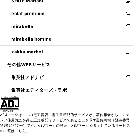
SHOP Marisol
く
で
ド
ィ
い
新
開
ウ
ン
ウ
し
eclat premium
く
で
ド
ィ
い
新
開
ウ
ン
ウ
し
mirabella
く
で
ド
ィ
い
新
開
ウ
ン
ウ
し
mirabella homme
く
で
ド
ィ
い
新
開
ウ
ン
ウ
し
zakka market
く
で
ド
ィ
い
新
開
ウ
ン
ウ
し
その他WEBサービス
く
で
ド
ィ
い
開
ウ
ン
ウ
集英社アドナビ
く
で
ド
ィ
新
開
ウ
ン
し
集英社エディターズ・ラボ
く
で
ド
い
新
開
ウ
ウ
し
く
で
ィ
い
開
ン
ウ
ABJマークは、この電子書店・電子書籍配信サービスが、著作権者からコンテ
く
ド
ィ
ンツ使用許諾を得た正規版配信サービスであることを示す登録商標（登録番号
ウ
ン
第6091713号）です。ABJマークの詳細、ABJマークを掲示しているサービス
で
ド
の一覧はこちら。