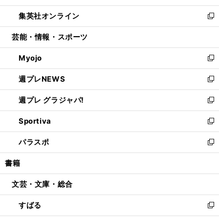
開
ウ
ン
ウ
し
集英社オンライン
く
で
ド
ィ
い
新
開
ウ
ン
ウ
し
芸能・情報・スポーツ
く
で
ド
ィ
い
開
ウ
ン
ウ
Myojo
く
で
ド
ィ
新
開
ウ
ン
し
週プレNEWS
く
で
ド
い
新
開
ウ
ウ
し
週プレ グラジャパ!
く
で
ィ
い
新
開
ン
ウ
し
Sportiva
く
ド
ィ
い
新
ウ
ン
ウ
し
パラスポ
で
ド
ィ
い
新
開
ウ
ン
ウ
し
書籍
く
で
ド
ィ
い
開
ウ
ン
ウ
文芸・文庫・総合
く
で
ド
ィ
開
ウ
ン
すばる
く
で
ド
新
開
ウ
し