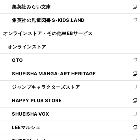
ウ
ン
ウ
集英社みらい文庫
く
で
ド
ィ
新
開
ウ
ン
し
集英社の児童図書 S-KIDS.LAND
く
で
ド
い
新
開
ウ
ウ
し
オンラインストア・
その他WEBサービス
く
で
ィ
い
開
ン
ウ
オンラインストア
く
ド
ィ
ウ
ン
OTO
で
ド
新
開
ウ
し
SHUEISHA MANGA-ART HERITAGE
く
で
い
新
開
ウ
し
ジャンプキャラクターズストア
く
ィ
い
新
ン
ウ
し
HAPPY PLUS STORE
ド
ィ
い
新
ウ
ン
ウ
し
SHUEISHA VOX
で
ド
ィ
い
新
開
ウ
ン
ウ
し
LEEマルシェ
く
で
ド
ィ
い
新
開
ウ
ン
ウ
し