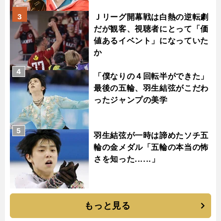
Ｊリーグ開幕戦は白熱の逆転劇
3
だが観客、視聴者にとって「価
値あるイベント」になっていた
か
4
「僕なりの４回転半ができた」
最後の五輪、羽生結弦がこだわ
ったジャンプの美学
5
羽生結弦が一時は諦めたソチ五
輪の金メダル「五輪の本当の怖
さを知った......」
もっと見る