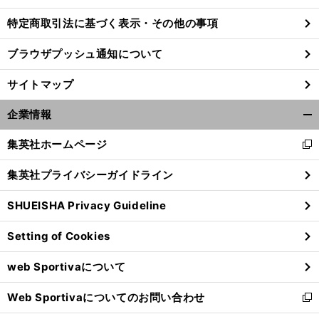
特定商取引法に基づく表示・その他の事項
ブラウザプッシュ通知について
サイトマップ
企業情報
開
く/
集英社ホームページ
新
閉
し
じ
集英社プライバシーガイドライン
い
る
ウ
SHUEISHA Privacy Guideline
ィ
前
ン
へ
Setting of Cookies
ド
ウ
web Sportivaについて
で
開
Web Sportivaについてのお問い合わせ
く
新
し