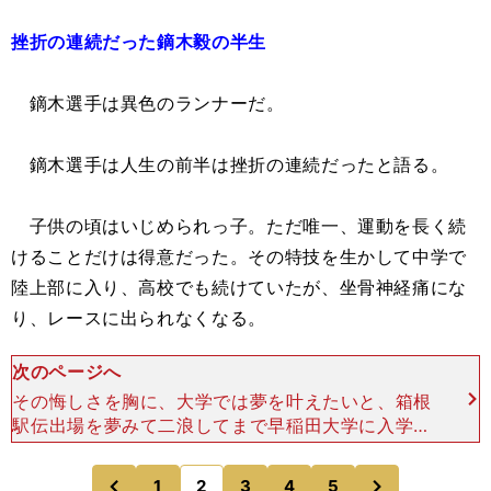
挫折の連続だった鏑木毅の半生
鏑木選手は異色のランナーだ。
鏑木選手は人生の前半は挫折の連続だったと語る。
子供の頃はいじめられっ子。ただ唯一、運動を長く続
けることだけは得意だった。その特技を生かして中学で
陸上部に入り、高校でも続けていたが、坐骨神経痛にな
り、レースに出られなくなる。
次のページへ
その悔しさを胸に、大学では夢を叶えたいと、箱根
駅伝出場を夢みて二浪してまで早稲田大学に入学。
競走部で箱根駅伝出場を目指すが、もう少しで箱根
のメンバーに入れそうな時に、再度、坐骨神経痛を
次
1
2
3
4
5
のページへ
のページへ