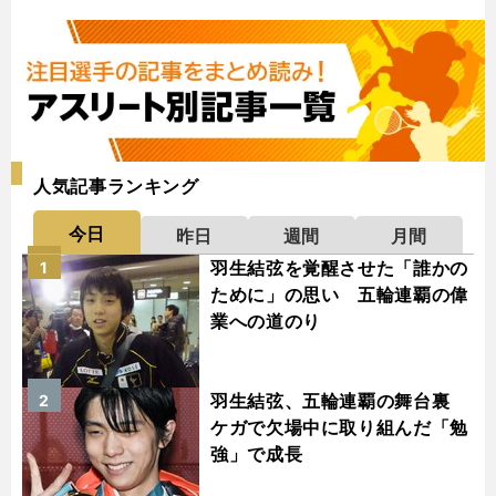
人気記事ランキング
今日
昨日
週間
月間
羽生結弦を覚醒させた「誰かの
1
ために」の思い 五輪連覇の偉
業への道のり
羽生結弦、五輪連覇の舞台裏
2
ケガで欠場中に取り組んだ「勉
強」で成長