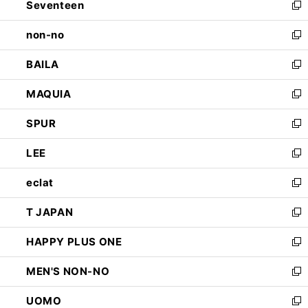
Seventeen
く
で
ド
新
開
ウ
し
non-no
く
で
い
新
開
ウ
し
BAILA
く
ィ
い
新
ン
ウ
し
MAQUIA
ド
ィ
い
新
ウ
ン
ウ
し
SPUR
で
ド
ィ
い
新
開
ウ
ン
ウ
し
LEE
く
で
ド
ィ
い
新
開
ウ
ン
ウ
し
eclat
く
で
ド
ィ
い
新
開
ウ
ン
ウ
し
T JAPAN
く
で
ド
ィ
い
新
開
ウ
ン
ウ
し
HAPPY PLUS ONE
く
で
ド
ィ
い
新
開
ウ
ン
ウ
し
MEN'S NON-NO
く
で
ド
ィ
い
新
開
ウ
ン
ウ
し
UOMO
く
で
ド
ィ
い
新