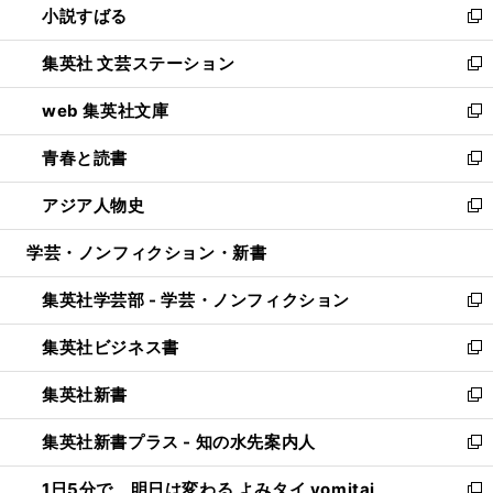
小説すばる
く
で
い
新
開
ウ
し
集英社 文芸ステーション
く
ィ
い
新
ン
ウ
し
web 集英社文庫
ド
ィ
い
新
ウ
ン
ウ
し
青春と読書
で
ド
ィ
い
新
開
ウ
ン
ウ
し
アジア人物史
く
で
ド
ィ
い
新
開
ウ
ン
ウ
し
学芸・ノンフィクション・新書
く
で
ド
ィ
い
開
ウ
ン
ウ
集英社学芸部 - 学芸・ノンフィクション
く
で
ド
ィ
新
開
ウ
ン
し
集英社ビジネス書
く
で
ド
い
新
開
ウ
ウ
し
集英社新書
く
で
ィ
い
新
開
ン
ウ
し
集英社新書プラス - 知の水先案内人
く
ド
ィ
い
新
ウ
ン
ウ
し
1日5分で、明日は変わる よみタイ yomitai
で
ド
ィ
い