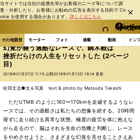
当サイトでは当社の提携先等がお客様のニーズ等について調
査・分析したり、お客様にお勧めの広告を表⽰する⽬的で Co
閉じ
okie を使⽤する場合があります。
詳しくはこちら
る
マイペ
web Sportiva (webスポルティーバ)
検索
メニュ
we
ー
その他競技の記事一覧
その他競技
その他
幻覚
b
ジ
その他競技
モーター
フォト
連載
動画
イン
ス
幻覚が襲う過酷なレースで、鏑木毅は
ポ
挫折だらけの人生をリセットした (2ページ
ル
目)
テ
ィ
2018年01月07日 11:15 公開
2018年01月12日 18:14 更新
ー
バ
松田丈志●文＆写真 text & photo by Matsuda Takeshi
ただUTMB のように160〜170kmを走破するようなレ
ースでは、その過酷さは私たちの想像を絶する。20時間
寝ずに走り続ける異常な状態。極度の疲労を体に抱えな
がら走るので、脳はそれを生命の危機と判断し、レース
をやめさせようと、さまざまな幻覚を見せることさえあ