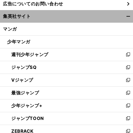
広告についてのお問い合わせ
い
ウ
集英社サイト
ィ
開
ン
く/
マンガ
ド
閉
ウ
じ
少年マンガ
で
る
開
週刊少年ジャンプ
く
新
し
ジャンプSQ
い
新
ウ
し
Vジャンプ
ィ
い
新
ン
ウ
し
最強ジャンプ
ド
ィ
い
新
ウ
ン
ウ
し
少年ジャンプ+
で
ド
ィ
い
新
開
ウ
ン
ウ
し
ジャンプTOON
く
で
ド
ィ
い
新
開
ウ
ン
ウ
し
ZEBRACK
く
で
ド
ィ
い
新