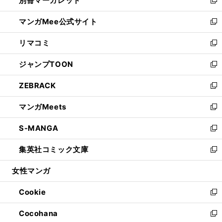
別冊マーガレット
で
ィ
い
新
開
ン
ウ
し
マンガMee公式サイト
く
ド
ィ
い
新
ウ
ン
ウ
し
リマコミ
で
ド
ィ
い
新
開
ウ
ン
ウ
し
ジャンプTOON
く
で
ド
ィ
い
新
開
ウ
ン
ウ
し
ZEBRACK
く
で
ド
ィ
い
新
開
ウ
ン
ウ
し
マンガMeets
く
で
ド
ィ
い
新
開
ウ
ン
ウ
し
S-MANGA
く
で
ド
ィ
い
新
開
ウ
ン
ウ
し
集英社コミック文庫
く
で
ド
ィ
い
新
開
ウ
ン
ウ
し
女性マンガ
く
で
ド
ィ
い
開
ウ
ン
ウ
Cookie
く
で
ド
ィ
新
開
ウ
ン
し
Cocohana
く
で
ド
い
新