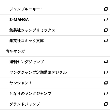
開
ウ
ン
ウ
し
ジャンプルーキー！
く
で
ド
ィ
い
新
開
ウ
ン
ウ
し
S-MANGA
く
で
ド
ィ
い
新
開
ウ
ン
ウ
し
集英社ジャンプリミックス
く
で
ド
ィ
い
新
開
ウ
ン
ウ
し
集英社コミック文庫
く
で
ド
ィ
い
新
開
ウ
ン
ウ
し
青年マンガ
く
で
ド
ィ
い
開
ウ
ン
ウ
週刊ヤングジャンプ
く
で
ド
ィ
新
開
ウ
ン
し
ヤングジャンプ定期購読デジタル
く
で
ド
い
新
開
ウ
ウ
し
ヤンジャン！
く
で
ィ
い
新
開
ン
ウ
し
となりのヤングジャンプ
く
ド
ィ
い
新
ウ
ン
ウ
し
グランドジャンプ
で
ド
ィ
い
新
開
ウ
ン
ウ