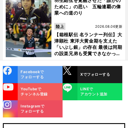
羽生結弦を覚醒させた「誰かの
ために」の思い 五輪連覇の偉
業への道のり
陸上
2026.08.06更新
【箱根駅伝 名ランナー列伝】大
津顕杜 東洋大黄金期を支えた
「いぶし銀」の存在 最後は同期
の設楽兄弟も受賞できなかった
金栗杯に輝く
cebo
X
Facebookで
Xでフォローする
ok
フォローする
uTube
LINE
YouTubeで
LINEで
チャンネル登録
アカウント追加
stagra
Instagramで
m
フォローする