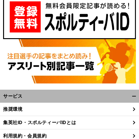
サービス
開
く/
推奨環境
閉
じ
集英社ID・スポルティーバIDとは
る
利用規約・会員規約