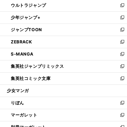
し
ウルトラジャンプ
く
で
ド
ィ
い
新
開
ウ
ン
ウ
し
少年ジャンプ+
く
で
ド
ィ
い
新
開
ウ
ン
ウ
し
ジャンプTOON
く
で
ド
ィ
い
新
開
ウ
ン
ウ
し
ZEBRACK
く
で
ド
ィ
い
新
開
ウ
ン
ウ
し
S-MANGA
く
で
ド
ィ
い
新
開
ウ
ン
ウ
し
集英社ジャンプリミックス
く
で
ド
ィ
い
新
開
ウ
ン
ウ
し
集英社コミック文庫
く
で
ド
ィ
い
新
開
ウ
ン
ウ
し
少女マンガ
く
で
ド
ィ
い
開
ウ
ン
ウ
りぼん
く
で
ド
ィ
新
開
ウ
ン
し
マーガレット
く
で
ド
い
新
開
ウ
ウ
し
く