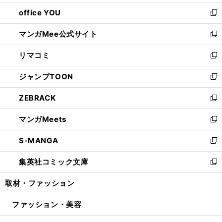
開
ウ
ウ
し
office YOU
く
で
ィ
い
新
開
ン
ウ
し
マンガMee公式サイト
く
ド
ィ
い
新
ウ
ン
ウ
し
リマコミ
で
ド
ィ
い
新
開
ウ
ン
ウ
し
ジャンプTOON
く
で
ド
ィ
い
新
開
ウ
ン
ウ
し
ZEBRACK
く
で
ド
ィ
い
新
開
ウ
ン
ウ
し
マンガMeets
く
で
ド
ィ
い
新
開
ウ
ン
ウ
し
S-MANGA
く
で
ド
ィ
い
新
開
ウ
ン
ウ
し
集英社コミック文庫
く
で
ド
ィ
い
新
開
ウ
ン
ウ
し
取材・ファッション
く
で
ド
ィ
い
開
ウ
ン
ウ
ファッション・美容
く
で
ド
ィ
開
ウ
ン