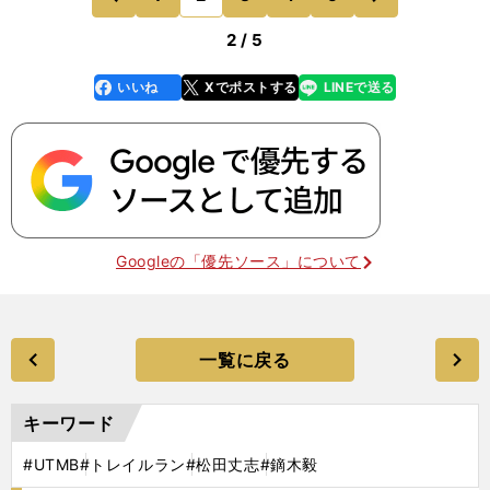
発症。遂に箱根駅
前
2 / 5
いいね
Xでポストする
LINEで送る
line
faceboo
x
k
Googleの「優先ソース」について
一覧に戻る
キーワード
#UTMB
#トレイルラン
#松田丈志
#鏑木毅