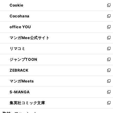
ン
ウ
Cookie
く
で
ド
ィ
新
開
ウ
ン
し
Cocohana
く
で
ド
い
新
開
ウ
ウ
し
office YOU
く
で
ィ
い
新
開
ン
ウ
し
マンガMee公式サイト
く
ド
ィ
い
新
ウ
ン
ウ
し
リマコミ
で
ド
ィ
い
新
開
ウ
ン
ウ
し
ジャンプTOON
く
で
ド
ィ
い
新
開
ウ
ン
ウ
し
ZEBRACK
く
で
ド
ィ
い
新
開
ウ
ン
ウ
し
マンガMeets
く
で
ド
ィ
い
新
開
ウ
ン
ウ
し
S-MANGA
く
で
ド
ィ
い
新
開
ウ
ン
ウ
し
集英社コミック文庫
く
で
ド
ィ
い
新
開
ウ
ン
ウ
し