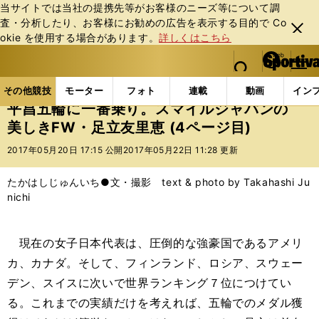
当サイトでは当社の提携先等がお客様のニーズ等について調
査・分析したり、お客様にお勧めの広告を表⽰する⽬的で Co
閉じ
okie を使⽤する場合があります。
詳しくはこちら
る
マイペ
web Sportiva (webスポルティーバ)
検索
メニュ
we
ー
その他競技の記事一覧
その他競技
冬季競技
平
b
ジ
その他競技
モーター
フォト
連載
動画
イン
ス
平昌五輪に一番乗り。スマイルジャパンの
ポ
美しきFW・足立友里恵 (4ページ目)
ル
テ
2017年05月20日 17:15 公開
2017年05月22日 11:28 更新
ィ
ー
たかはしじゅんいち●文・撮影 text & photo by Takahashi Ju
バ
nichi
現在の女子日本代表は、圧倒的な強豪国であるアメリ
カ、カナダ。そして、フィンランド、ロシア、スウェー
デン、スイスに次いで世界ランキング７位につけてい
る。これまでの実績だけを考えれば、五輪でのメダル獲