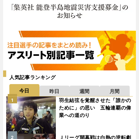
人気記事ランキング
今日
昨日
週間
月間
羽生結弦を覚醒させた「誰かの
1
ために」の思い 五輪連覇の偉
業への道のり
Ｊリーグ開幕戦は白熱の逆転劇
2