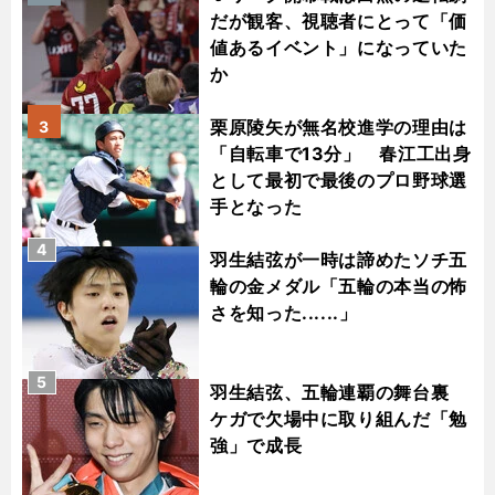
だが観客、視聴者にとって「価
値あるイベント」になっていた
か
栗原陵矢が無名校進学の理由は
3
「自転車で13分」 春江工出身
として最初で最後のプロ野球選
手となった
4
羽生結弦が一時は諦めたソチ五
輪の金メダル「五輪の本当の怖
さを知った......」
5
羽生結弦、五輪連覇の舞台裏
ケガで欠場中に取り組んだ「勉
強」で成長