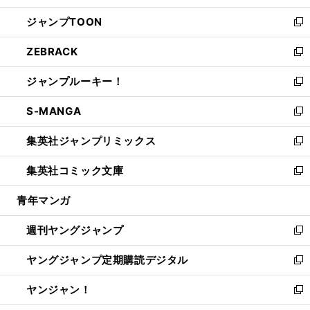
開
ウ
ン
ウ
し
ジャンプTOON
く
で
ド
ィ
い
新
開
ウ
ン
ウ
し
ZEBRACK
く
で
ド
ィ
い
新
開
ウ
ン
ウ
し
ジャンプルーキー！
く
で
ド
ィ
い
新
開
ウ
ン
ウ
し
S-MANGA
く
で
ド
ィ
い
新
開
ウ
ン
ウ
し
集英社ジャンプリミックス
く
で
ド
ィ
い
新
開
ウ
ン
ウ
し
集英社コミック文庫
く
で
ド
ィ
い
新
開
ウ
ン
ウ
し
青年マンガ
く
で
ド
ィ
い
開
ウ
ン
ウ
週刊ヤングジャンプ
く
で
ド
ィ
新
開
ウ
ン
し
ヤングジャンプ定期購読デジタル
く
で
ド
い
新
開
ウ
ウ
し
ヤンジャン！
く
で
ィ
い
新
開
ン
ウ
し