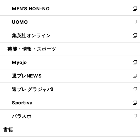
開
ウ
ン
ウ
し
MEN'S NON-NO
く
で
ド
ィ
い
新
開
ウ
ン
ウ
し
UOMO
く
で
ド
ィ
い
新
開
ウ
ン
ウ
し
集英社オンライン
く
で
ド
ィ
い
新
開
ウ
ン
ウ
し
芸能・情報・スポーツ
く
で
ド
ィ
い
開
ウ
ン
ウ
Myojo
く
で
ド
ィ
新
開
ウ
ン
し
週プレNEWS
く
で
ド
い
新
開
ウ
ウ
し
週プレ グラジャパ!
く
で
ィ
い
新
開
ン
ウ
し
Sportiva
く
ド
ィ
い
新
ウ
ン
ウ
し
パラスポ
で
ド
ィ
い
新
開
ウ
ン
ウ
し
書籍
く
で
ド
ィ
い
開
ウ
ン
ウ