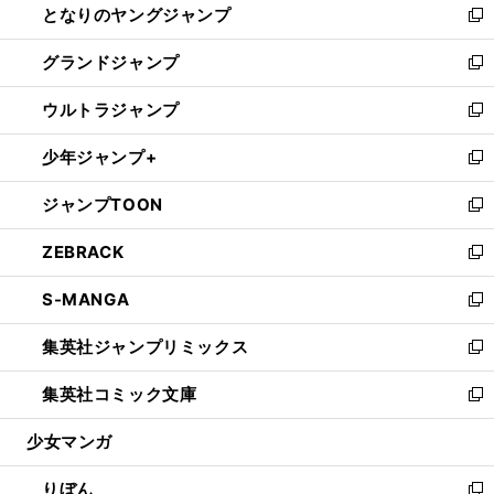
となりのヤングジャンプ
く
ド
ィ
い
新
ウ
ン
ウ
し
グランドジャンプ
で
ド
ィ
い
新
開
ウ
ン
ウ
し
ウルトラジャンプ
く
で
ド
ィ
い
新
開
ウ
ン
ウ
し
少年ジャンプ+
く
で
ド
ィ
い
新
開
ウ
ン
ウ
し
ジャンプTOON
く
で
ド
ィ
い
新
開
ウ
ン
ウ
し
ZEBRACK
く
で
ド
ィ
い
新
開
ウ
ン
ウ
し
S-MANGA
く
で
ド
ィ
い
新
開
ウ
ン
ウ
し
集英社ジャンプリミックス
く
で
ド
ィ
い
新
開
ウ
ン
ウ
し
集英社コミック文庫
く
で
ド
ィ
い
新
開
ウ
ン
ウ
し
少女マンガ
く
で
ド
ィ
い
開
ウ
ン
ウ
りぼん
く
で
ド
ィ
新