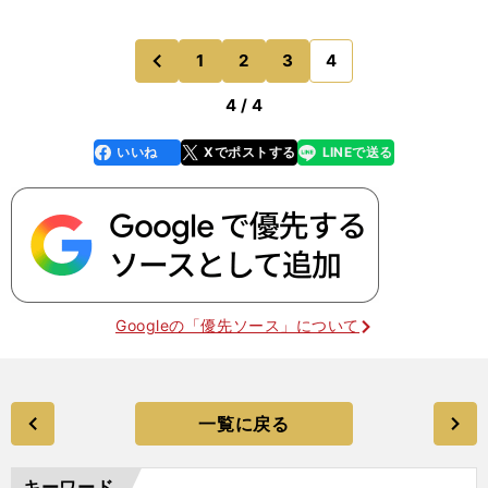
1
2
3
4
のページへ
前
4 / 4
いいね
Xでポストする
LINEで送る
line
faceboo
x
k
Googleの「優先ソース」について
一覧に戻る
キーワード