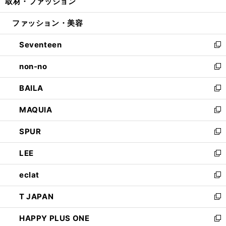
取材・ファッション
く
で
ド
ィ
い
開
ウ
ン
ウ
ファッション・美容
く
で
ド
ィ
開
ウ
ン
Seventeen
く
で
ド
新
開
ウ
し
non-no
く
で
い
新
開
ウ
し
BAILA
く
ィ
い
新
ン
ウ
し
MAQUIA
ド
ィ
い
新
ウ
ン
ウ
し
SPUR
で
ド
ィ
い
新
開
ウ
ン
ウ
し
LEE
く
で
ド
ィ
い
新
開
ウ
ン
ウ
し
eclat
く
で
ド
ィ
い
新
開
ウ
ン
ウ
し
T JAPAN
く
で
ド
ィ
い
新
開
ウ
ン
ウ
し
HAPPY PLUS ONE
く
で
ド
ィ
い
新