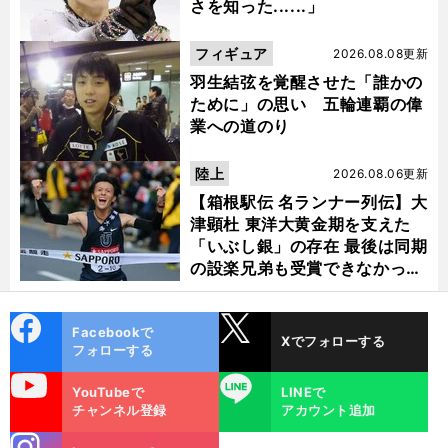
さを知った......」
フィギュア
2026.08.08更新
羽生結弦を覚醒させた「誰かの
ために」の思い 五輪連覇の偉
業への道のり
陸上
2026.08.06更新
【箱根駅伝 名ランナー列伝】大
津顕杜 東洋大黄金期を支えた
「いぶし銀」の存在 最後は同期
の設楽兄弟も受賞できなかった
金栗杯に輝く
cebo
X
Facebookで
Xでフォローする
ok
フォローする
uTube
LINE
YouTubeで
LINEで
チャンネル登録
アカウント追加
stagra