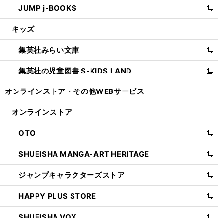
JUMP j-BOOKS
で
ド
ィ
い
新
開
ウ
ン
ウ
し
キッズ
く
で
ド
ィ
い
開
ウ
ン
ウ
集英社みらい文庫
く
で
ド
ィ
新
開
ウ
ン
し
集英社の児童図書 S-KIDS.LAND
く
で
ド
い
新
開
ウ
ウ
し
オンラインストア・
その他WEBサービス
く
で
ィ
い
開
ン
ウ
オンラインストア
く
ド
ィ
ウ
ン
OTO
で
ド
新
開
ウ
し
SHUEISHA MANGA-ART HERITAGE
く
で
い
新
開
ウ
し
ジャンプキャラクターズストア
く
ィ
い
新
ン
ウ
し
HAPPY PLUS STORE
ド
ィ
い
新
ウ
ン
ウ
し
SHUEISHA VOX
で
ド
ィ