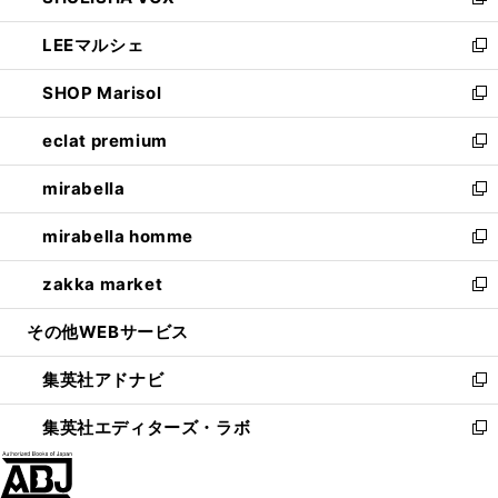
い
新
開
ウ
ン
ウ
し
LEEマルシェ
く
で
ド
ィ
い
新
開
ウ
ン
ウ
し
SHOP Marisol
く
で
ド
ィ
い
新
開
ウ
ン
ウ
し
eclat premium
く
で
ド
ィ
い
新
開
ウ
ン
ウ
し
mirabella
く
で
ド
ィ
い
新
開
ウ
ン
ウ
し
mirabella homme
く
で
ド
ィ
い
新
開
ウ
ン
ウ
し
zakka market
く
で
ド
ィ
い
新
開
ウ
ン
ウ
し
その他WEBサービス
く
で
ド
ィ
い
開
ウ
ン
ウ
集英社アドナビ
く
で
ド
ィ
新
開
ウ
ン
し
集英社エディターズ・ラボ
く
で
ド
い
新
開
ウ
ウ
し
く
で
ィ
い