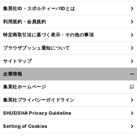
じ
集英社ID・スポルティーバIDとは
る
利用規約・会員規約
特定商取引法に基づく表示・その他の事項
ブラウザプッシュ通知について
サイトマップ
企業情報
開
く/
集英社ホームページ
新
閉
し
じ
集英社プライバシーガイドライン
い
る
ウ
SHUEISHA Privacy Guideline
ィ
ン
Setting of Cookies
ド
ウ