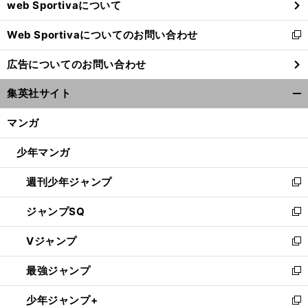
web Sportivaについて
で
開
Web Sportivaについてのお問い合わせ
く
新
し
広告についてのお問い合わせ
い
ウ
【
月
・
】
、
２
」
刊
白鵬
大盛況の夏場所
横綱が注目する「
人の若手力士
集英社サイト
ィ
開
ン
く/
マンガ
ド
閉
ウ
じ
少年マンガ
で
る
開
週刊少年ジャンプ
く
新
し
ジャンプSQ
い
新
ウ
し
Vジャンプ
ィ
い
新
ン
ウ
し
最強ジャンプ
ド
ィ
い
新
ウ
ン
ウ
し
少年ジャンプ+
で
ド
ィ
い
新