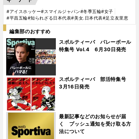
#アイスホッケー
#スマイルジャパン
#冬季五輪
#女子
#平昌五輪
#知られざる日本代表
#美女.日本代表
#足立友里恵
編集部のおすすめ
スポルティーバ バレーボール
特集号 Vol.4 6月30日発売
スポルティーバ 部活特集号
3月16日発売
最新記事などのお知らせが届
く プッシュ通知を受け取る方
法について