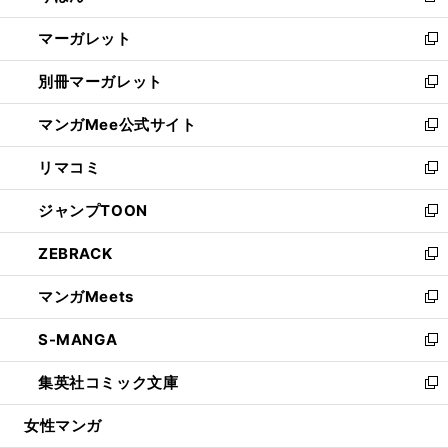
開
ウ
ン
し
マーガレット
く
で
ド
い
新
開
ウ
ウ
し
別冊マーガレット
く
で
ィ
い
新
開
ン
ウ
し
マンガMee公式サイト
く
ド
ィ
い
新
ウ
ン
ウ
し
リマコミ
で
ド
ィ
い
新
開
ウ
ン
ウ
し
ジャンプTOON
く
で
ド
ィ
い
新
開
ウ
ン
ウ
し
ZEBRACK
く
で
ド
ィ
い
新
開
ウ
ン
ウ
し
マンガMeets
く
で
ド
ィ
い
新
開
ウ
ン
ウ
し
S-MANGA
く
で
ド
ィ
い
新
開
ウ
ン
ウ
し
集英社コミック文庫
く
で
ド
ィ
い
新
開
ウ
ン
ウ
し
女性マンガ
く
で
ド
ィ
い
開
ウ