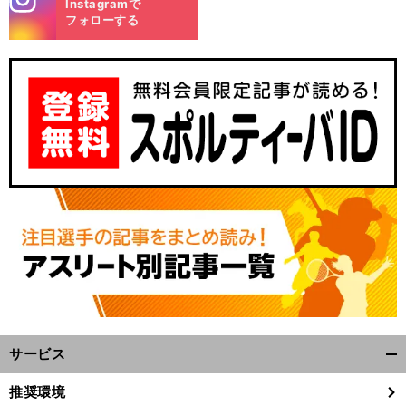
Instagramで
m
フォローする
サービス
開
く/
推奨環境
閉