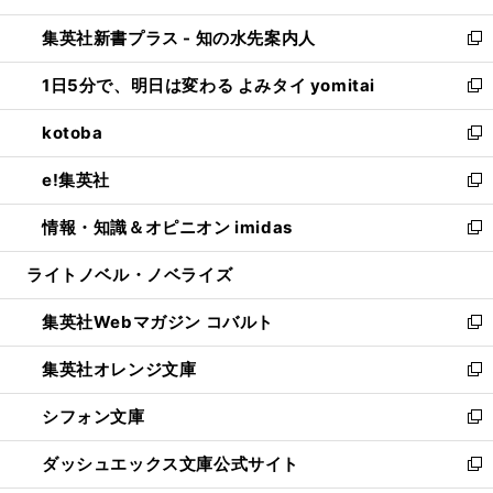
開
ン
ウ
し
集英社新書プラス - 知の水先案内人
く
ド
ィ
い
新
ウ
ン
ウ
し
1日5分で、明日は変わる よみタイ yomitai
で
ド
ィ
い
新
開
ウ
ン
ウ
し
kotoba
く
で
ド
ィ
い
新
開
ウ
ン
ウ
し
e!集英社
く
で
ド
ィ
い
新
開
ウ
ン
ウ
し
情報・知識＆オピニオン imidas
く
で
ド
ィ
い
新
開
ウ
ン
ウ
し
ライトノベル・ノベライズ
く
で
ド
ィ
い
開
ウ
ン
ウ
集英社Webマガジン コバルト
く
で
ド
ィ
新
開
ウ
ン
し
集英社オレンジ文庫
く
で
ド
い
新
開
ウ
ウ
し
シフォン文庫
く
で
ィ
い
新
開
ン
ウ
し
ダッシュエックス文庫公式サイト
く
ド
ィ
い
新
ウ
ン
ウ
し