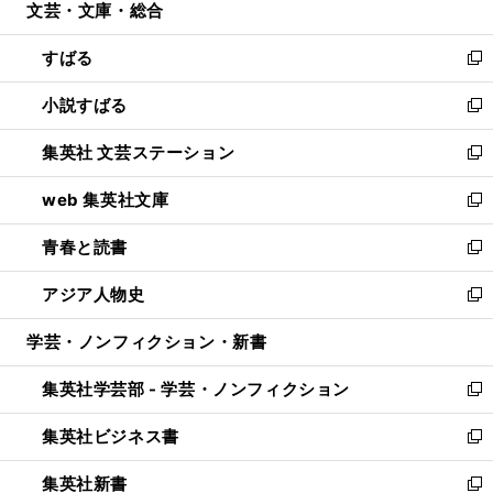
文芸・文庫・総合
く
で
ド
ィ
開
ウ
ン
すばる
く
で
ド
新
開
ウ
し
小説すばる
く
で
い
新
開
ウ
し
集英社 文芸ステーション
く
ィ
い
新
ン
ウ
し
web 集英社文庫
ド
ィ
い
新
ウ
ン
ウ
し
青春と読書
で
ド
ィ
い
新
開
ウ
ン
ウ
し
アジア人物史
く
で
ド
ィ
い
新
開
ウ
ン
ウ
し
学芸・ノンフィクション・新書
く
で
ド
ィ
い
開
ウ
ン
ウ
集英社学芸部 - 学芸・ノンフィクション
く
で
ド
ィ
新
開
ウ
ン
し
集英社ビジネス書
く
で
ド
い
新
開
ウ
ウ
し
集英社新書
く
で
ィ
い
新