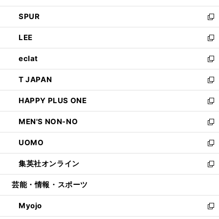
ウ
ン
ウ
し
SPUR
で
ド
ィ
い
新
開
ウ
ン
ウ
し
LEE
く
で
ド
ィ
い
新
開
ウ
ン
ウ
し
eclat
く
で
ド
ィ
い
新
開
ウ
ン
ウ
し
T JAPAN
く
で
ド
ィ
い
新
開
ウ
ン
ウ
し
HAPPY PLUS ONE
く
で
ド
ィ
い
新
開
ウ
ン
ウ
し
MEN'S NON-NO
く
で
ド
ィ
い
新
開
ウ
ン
ウ
し
UOMO
く
で
ド
ィ
い
新
開
ウ
ン
ウ
し
集英社オンライン
く
で
ド
ィ
い
新
開
ウ
ン
ウ
し
芸能・情報・スポーツ
く
で
ド
ィ
い
開
ウ
ン
ウ
Myojo
く
で
ド
ィ
新
開
ウ
ン
し