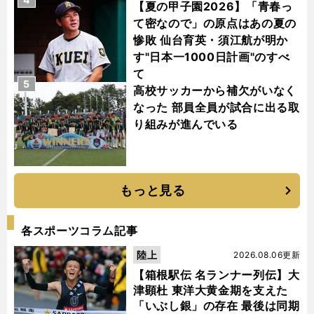
【夏の甲子園2026】「青春っ
て密なので」の原点はあの夏の
惨敗 仙台育英・須江航が明か
す"日本一1000日計画"のすべ
て
5
高校サッカーから補欠がいなく
なった 部員全員が試合に出る取
り組みが進んでいる
もっと見る
各スポーツコラム記事
陸上
2026.08.06更新
【箱根駅伝 名ランナー列伝】大
津顕杜 東洋大黄金期を支えた
「いぶし銀」の存在 最後は同期