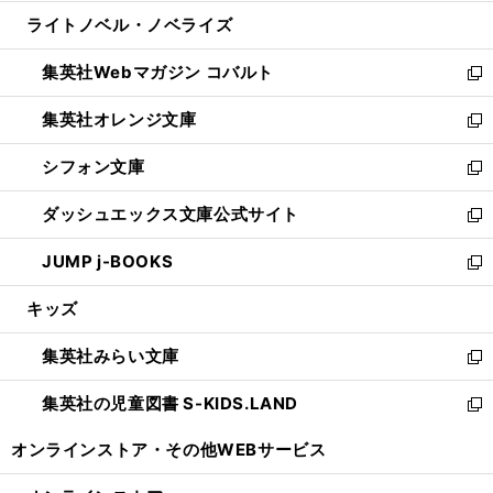
開
ウ
ン
ウ
し
ライトノベル・ノベライズ
く
で
ド
ィ
い
開
ウ
ン
ウ
集英社Webマガジン コバルト
く
で
ド
ィ
新
開
ウ
ン
し
集英社オレンジ文庫
く
で
ド
い
新
開
ウ
ウ
し
シフォン文庫
く
で
ィ
い
新
開
ン
ウ
し
ダッシュエックス文庫公式サイト
く
ド
ィ
い
新
ウ
ン
ウ
し
JUMP j-BOOKS
で
ド
ィ
い
新
開
ウ
ン
ウ
し
キッズ
く
で
ド
ィ
い
開
ウ
ン
ウ
集英社みらい文庫
く
で
ド
ィ
新
開
ウ
ン
し
集英社の児童図書 S-KIDS.LAND
く
で
ド
い
新
開
ウ
ウ
し
オンラインストア・
その他WEBサービス
く
で
ィ
い
開
ン
ウ