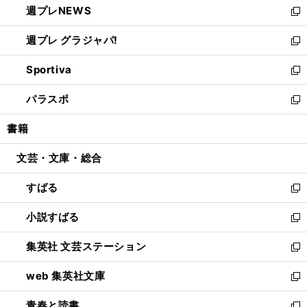
週プレNEWS
く
で
ド
い
新
開
ウ
ウ
し
週プレ グラジャパ!
く
で
ィ
い
新
開
ン
ウ
し
Sportiva
く
ド
ィ
い
新
ウ
ン
ウ
し
パラスポ
で
ド
ィ
い
新
開
ウ
ン
ウ
し
書籍
く
で
ド
ィ
い
開
ウ
ン
ウ
文芸・文庫・総合
く
で
ド
ィ
開
ウ
ン
すばる
く
で
ド
新
開
ウ
し
小説すばる
く
で
い
新
開
ウ
し
集英社 文芸ステーション
く
ィ
い
新
ン
ウ
し
web 集英社文庫
ド
ィ
い
新
ウ
ン
ウ
し
青春と読書
で
ド