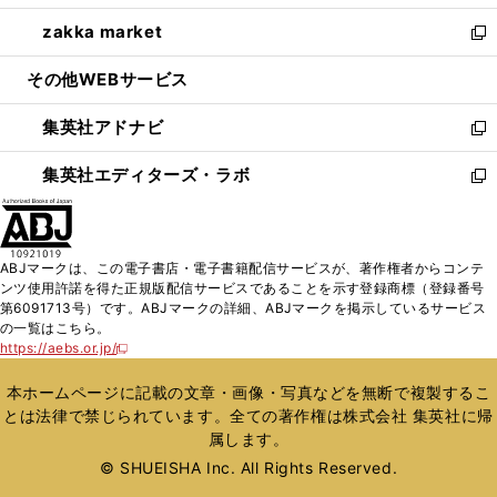
開
ウ
ン
ウ
し
zakka market
く
で
ド
ィ
い
新
開
ウ
ン
ウ
し
その他WEBサービス
く
で
ド
ィ
い
開
ウ
ン
ウ
集英社アドナビ
く
で
ド
ィ
新
開
ウ
ン
し
集英社エディターズ・ラボ
く
で
ド
い
新
開
ウ
ウ
し
く
で
ィ
い
開
ン
ウ
ABJマークは、この電子書店・電子書籍配信サービスが、著作権者からコンテ
く
ド
ィ
ンツ使用許諾を得た正規版配信サービスであることを示す登録商標（登録番号
ウ
ン
第6091713号）です。ABJマークの詳細、ABJマークを掲示しているサービス
で
ド
の一覧はこちら。
開
ウ
https://aebs.or.jp/
新
く
で
し
い
開
本ホームページに記載の文章・画像・写真などを無断で複製するこ
ウ
く
とは法律で禁じられています。全ての著作権は株式会社 集英社に帰
ィ
属します。
ン
ド
© SHUEISHA Inc. All Rights Reserved.
ウ
で