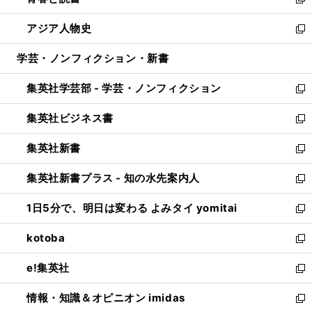
ィ
い
新
開
ウ
ン
ウ
し
アジア人物史
く
で
ド
ィ
い
新
開
ウ
ン
ウ
し
学芸・ノンフィクション・新書
く
で
ド
ィ
い
開
ウ
ン
ウ
集英社学芸部 - 学芸・ノンフィクション
く
で
ド
ィ
新
開
ウ
ン
し
集英社ビジネス書
く
で
ド
い
新
開
ウ
ウ
し
集英社新書
く
で
ィ
い
新
開
ン
ウ
し
集英社新書プラス - 知の水先案内人
く
ド
ィ
い
新
ウ
ン
ウ
し
1日5分で、明日は変わる よみタイ yomitai
で
ド
ィ
い
新
開
ウ
ン
ウ
し
kotoba
く
で
ド
ィ
い
新
開
ウ
ン
ウ
し
e!集英社
く
で
ド
ィ
い
新
開
ウ
ン
ウ
し
情報・知識＆オピニオン imidas
く
で
ド
ィ
い
新