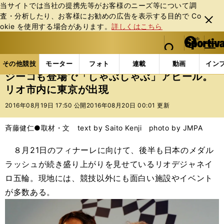
当サイトでは当社の提携先等がお客様のニーズ等について調
査・分析したり、お客様にお勧めの広告を表⽰する⽬的で Co
閉じ
okie を使⽤する場合があります。
詳しくはこちら
る
マイペ
web Sportiva (webスポルティーバ)
検索
メニュ
we
ー
その他競技の記事一覧
その他競技
その他
ジー
b
ジ
その他競技
モーター
フォト
連載
動画
イン
ス
ジーコも登場で「しゃぶしゃぶ」アピール。
ポ
リオ市内に東京が出現
ル
テ
2016年08月19日 17:50 公開
2016年08月20日 00:01 更新
ィ
ー
斉藤健仁●取材・文 text by Saito Kenji photo by JMPA
バ
８月21日のフィナーレに向けて、後半も日本のメダル
ラッシュが続き盛り上がりを見せているリオデジャネイ
ロ五輪。現地には、競技以外にも面白い施設やイベント
が多数ある。