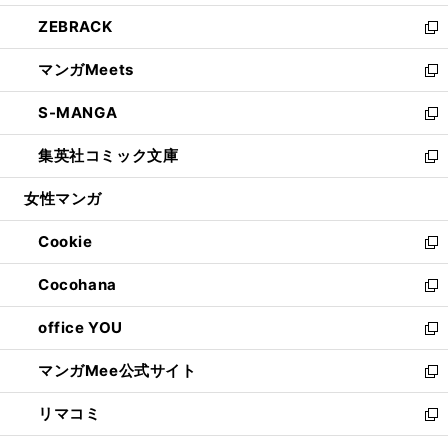
開
ウ
ン
ウ
し
ZEBRACK
く
で
ド
ィ
い
新
開
ウ
ン
ウ
し
マンガMeets
く
で
ド
ィ
い
新
開
ウ
ン
ウ
し
S-MANGA
く
で
ド
ィ
い
新
開
ウ
ン
ウ
し
集英社コミック文庫
く
で
ド
ィ
い
新
開
ウ
ン
ウ
し
女性マンガ
く
で
ド
ィ
い
開
ウ
ン
ウ
Cookie
く
で
ド
ィ
新
開
ウ
ン
し
Cocohana
く
で
ド
い
新
開
ウ
ウ
し
office YOU
く
で
ィ
い
新
開
ン
ウ
し
マンガMee公式サイト
く
ド
ィ
い
新
ウ
ン
ウ
し
リマコミ
で
ド
ィ
い
新
開
ウ
ン
ウ
し