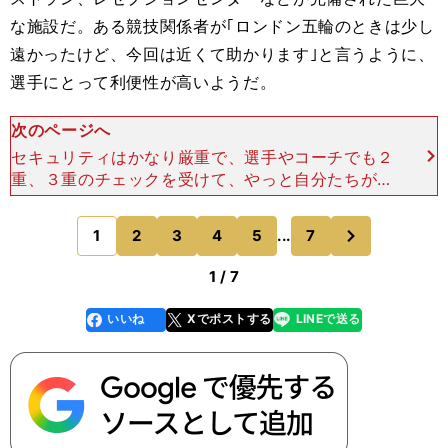
な施設だ。ある競技関係者が｢ロンドン五輪のときは少し
遠かったけど、今回は近くて助かります｣と言うように、
選手にとって利便性が高いようだ。
次のページへ
セキュリティはかなり厳重で、選手やコーチでも２
重、３重のチェックを受けて、やっと自分たちが泊
まっている棟にたどり着ける。ベランダには各国の
国旗が飾られており、オリンピックらしさを演出し
次
1
2
3
4
5
...
7
のページへ
ている。軍が警備
1 / 7
いいね
Xでポストする
LINEで送る
line
faceboo
x
k