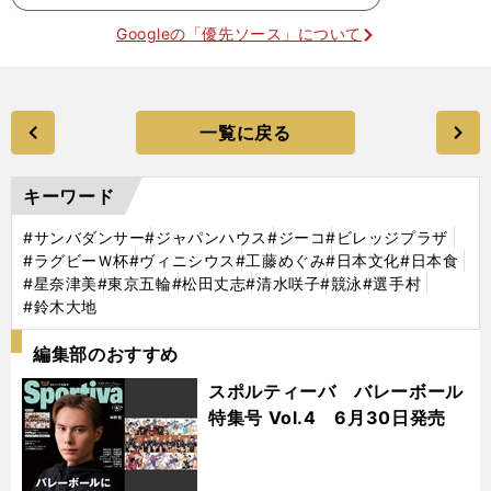
Googleの「優先ソース」について
一覧に戻る
キーワード
#サンバダンサー
#ジャパンハウス
#ジーコ
#ビレッジプラザ
#ラグビーＷ杯
#ヴィニシウス
#工藤めぐみ
#日本文化
#日本食
#星奈津美
#東京五輪
#松田丈志
#清水咲子
#競泳
#選手村
#鈴木大地
編集部のおすすめ
スポルティーバ バレーボール
特集号 Vol.4 6月30日発売