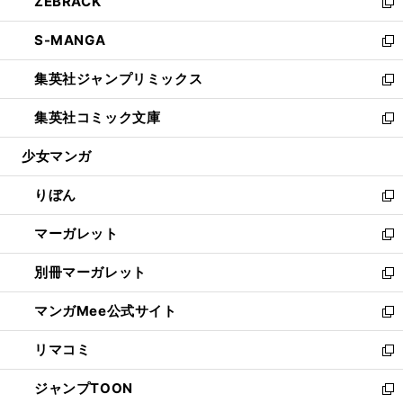
ZEBRACK
く
で
ド
ィ
い
新
開
ウ
ン
ウ
し
S-MANGA
く
で
ド
ィ
い
新
開
ウ
ン
ウ
し
集英社ジャンプリミックス
く
で
ド
ィ
い
新
開
ウ
ン
ウ
し
集英社コミック文庫
く
で
ド
ィ
い
新
開
ウ
ン
ウ
し
少女マンガ
く
で
ド
ィ
い
開
ウ
ン
ウ
りぼん
く
で
ド
ィ
新
開
ウ
ン
し
マーガレット
く
で
ド
い
新
開
ウ
ウ
し
別冊マーガレット
く
で
ィ
い
新
開
ン
ウ
し
マンガMee公式サイト
く
ド
ィ
い
新
ウ
ン
ウ
し
リマコミ
で
ド
ィ
い
新
開
ウ
ン
ウ
し
ジャンプTOON
く
で
ド
ィ
い
新