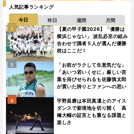
人気記事ランキング
今日
昨日
週間
月間
【夏の甲子園2026】「優勝は
1
横浜じゃない」 波乱必至の組み
合わせで識者５人が選んだ優勝
校はここだ！
「お前がラクして生意気だな」
2
「あいつ若いくせに」厳しい言
葉を浴びせられるも佐藤慎太郎
が貫いた誇りとファンへの思い
宇野昌磨は本田真凜とのアイス
3
ダンスで新境地を切り開く 高
橋大輔の証言とも重なる課題と
楽しさ
4