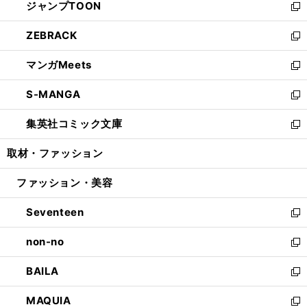
ジャンプTOON
く
で
ド
ィ
い
新
開
ウ
ン
ウ
し
ZEBRACK
く
で
ド
ィ
い
新
開
ウ
ン
ウ
し
マンガMeets
く
で
ド
ィ
い
新
開
ウ
ン
ウ
し
S-MANGA
く
で
ド
ィ
い
新
開
ウ
ン
ウ
し
集英社コミック文庫
く
で
ド
ィ
い
新
開
ウ
ン
ウ
し
取材・ファッション
く
で
ド
ィ
い
開
ウ
ン
ウ
ファッション・美容
く
で
ド
ィ
開
ウ
ン
Seventeen
く
で
ド
新
開
ウ
し
non-no
く
で
い
新
開
ウ
し
BAILA
く
ィ
い
新
ン
ウ
し
MAQUIA
ド
ィ
い
新