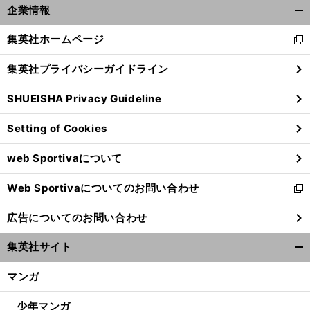
企業情報
開
く/
集英社ホームページ
新
閉
し
じ
集英社プライバシーガイドライン
い
る
ウ
SHUEISHA Privacy Guideline
ィ
ン
Setting of Cookies
ド
ウ
６
。
web Sportivaについて
で
前
へ
開
Web Sportivaについてのお問い合わせ
く
新
し
広告についてのお問い合わせ
い
ウ
集英社サイト
ィ
開
ン
く/
マンガ
ド
閉
ウ
じ
少年マンガ
で