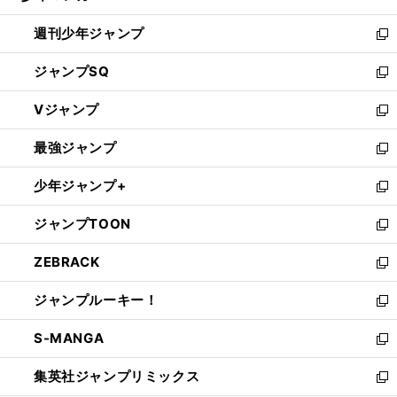
る
開
週刊少年ジャンプ
く
新
し
ジャンプSQ
い
新
ウ
し
Vジャンプ
ィ
い
新
ン
ウ
し
最強ジャンプ
ド
ィ
い
新
ウ
ン
ウ
し
少年ジャンプ+
で
ド
ィ
い
新
開
ウ
ン
ウ
し
ジャンプTOON
く
で
ド
ィ
い
新
開
ウ
ン
ウ
し
ZEBRACK
く
で
ド
ィ
い
新
開
ウ
ン
ウ
し
ジャンプルーキー！
く
で
ド
ィ
い
新
開
ウ
ン
ウ
し
S-MANGA
く
で
ド
ィ
い
新
開
ウ
ン
ウ
し
集英社ジャンプリミックス
く
で
ド
ィ
い
新
開
ウ