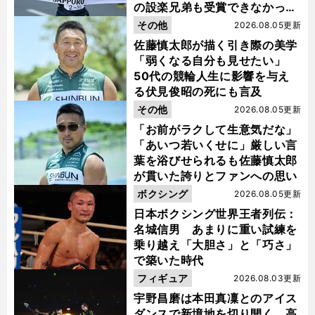
の設楽兄弟も受賞できなかった
金栗杯に輝く
その他
2026.08.05更新
佐藤慎太郎が描く引き際の美学
「弱くなる自分も見せたい」
50代の競輪人生に影響を与え
る伏見俊昭の死にも言及
その他
2026.08.05更新
「お前がラクして生意気だな」
「あいつ若いくせに」厳しい言
葉を浴びせられるも佐藤慎太郎
が貫いた誇りとファンへの思い
ボクシング
2026.08.05更新
日本ボクシング世界王者列伝：
名城信男 あまりに重い試練を
乗り越え「大胆さ」と「巧さ」
で築いた時代
フィギュア
2026.08.03更新
宇野昌磨は本田真凜とのアイス
ダンスで新境地を切り開く 高