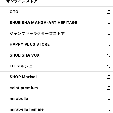
オンラインストア
く
ド
ィ
ウ
ン
OTO
で
ド
新
開
ウ
し
SHUEISHA MANGA-ART HERITAGE
く
で
い
新
開
ウ
し
ジャンプキャラクターズストア
く
ィ
い
新
ン
ウ
し
HAPPY PLUS STORE
ド
ィ
い
新
ウ
ン
ウ
し
SHUEISHA VOX
で
ド
ィ
い
新
開
ウ
ン
ウ
し
LEEマルシェ
く
で
ド
ィ
い
新
開
ウ
ン
ウ
し
SHOP Marisol
く
で
ド
ィ
い
新
開
ウ
ン
ウ
し
eclat premium
く
で
ド
ィ
い
新
開
ウ
ン
ウ
し
mirabella
く
で
ド
ィ
い
新
開
ウ
ン
ウ
し
mirabella homme
く
で
ド
ィ
い
新