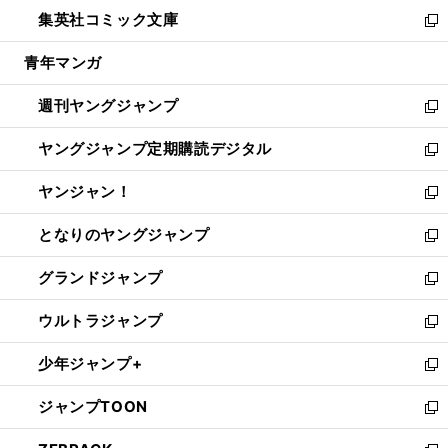
ン
ウ
し
集英社コミック文庫
く
で
ド
ィ
い
新
開
ウ
ン
ウ
し
青年マンガ
く
で
ド
ィ
い
開
ウ
ン
ウ
週刊ヤングジャンプ
く
で
ド
ィ
新
開
ウ
ン
し
ヤングジャンプ定期購読デジタル
く
で
ド
い
新
開
ウ
ウ
し
ヤンジャン！
く
で
ィ
い
新
開
ン
ウ
し
となりのヤングジャンプ
く
ド
ィ
い
新
ウ
ン
ウ
し
グランドジャンプ
で
ド
ィ
い
新
開
ウ
ン
ウ
し
ウルトラジャンプ
く
で
ド
ィ
い
新
開
ウ
ン
ウ
し
少年ジャンプ+
く
で
ド
ィ
い
新
開
ウ
ン
ウ
し
ジャンプTOON
く
で
ド
ィ
い
新
開
ウ
ン
ウ
し