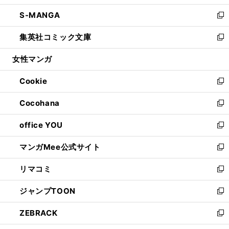
開
ウ
ン
ウ
し
S-MANGA
く
で
ド
ィ
い
新
開
ウ
ン
ウ
し
集英社コミック文庫
く
で
ド
ィ
い
新
開
ウ
ン
ウ
し
女性マンガ
く
で
ド
ィ
い
開
ウ
ン
ウ
Cookie
く
で
ド
ィ
新
開
ウ
ン
し
Cocohana
く
で
ド
い
新
開
ウ
ウ
し
office YOU
く
で
ィ
い
新
開
ン
ウ
し
マンガMee公式サイト
く
ド
ィ
い
新
ウ
ン
ウ
し
リマコミ
で
ド
ィ
い
新
開
ウ
ン
ウ
し
ジャンプTOON
く
で
ド
ィ
い
新
開
ウ
ン
ウ
し
ZEBRACK
く
で
ド
ィ
い
新
開
ウ
ン
ウ
し