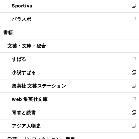
し
Sportiva
く
ド
ィ
い
新
ウ
ン
ウ
し
パラスポ
で
ド
ィ
い
新
開
ウ
ン
ウ
し
書籍
く
で
ド
ィ
い
開
ウ
ン
ウ
文芸・文庫・総合
く
で
ド
ィ
開
ウ
ン
すばる
く
で
ド
新
開
ウ
し
小説すばる
く
で
い
新
開
ウ
し
集英社 文芸ステーション
く
ィ
い
新
ン
ウ
し
web 集英社文庫
ド
ィ
い
新
ウ
ン
ウ
し
青春と読書
で
ド
ィ
い
新
開
ウ
ン
ウ
し
アジア人物史
く
で
ド
ィ
い
新
開
ウ
ン
ウ
し
く