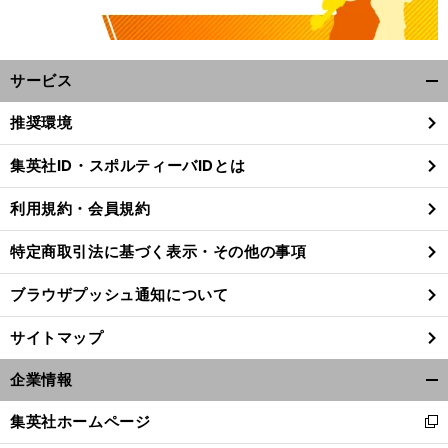
サービス
開
く/
推奨環境
閉
じ
集英社ID・スポルティーバIDとは
る
利用規約・会員規約
特定商取引法に基づく表示・その他の事項
ブラウザプッシュ通知について
サイトマップ
企業情報
開
く/
集英社ホームページ
新
閉
し