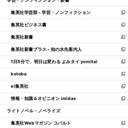
学芸・ノンフィクション・新書
で
ド
ィ
い
開
ウ
ン
ウ
集英社学芸部 - 学芸・ノンフィクション
く
で
ド
ィ
新
開
ウ
ン
し
集英社ビジネス書
く
で
ド
い
新
開
ウ
ウ
し
集英社新書
く
で
ィ
い
新
開
ン
ウ
し
集英社新書プラス - 知の水先案内人
く
ド
ィ
い
新
ウ
ン
ウ
し
1日5分で、明日は変わる よみタイ yomitai
で
ド
ィ
い
新
開
ウ
ン
ウ
し
kotoba
く
で
ド
ィ
い
新
開
ウ
ン
ウ
し
e!集英社
く
で
ド
ィ
い
新
開
ウ
ン
ウ
し
情報・知識＆オピニオン imidas
く
で
ド
ィ
い
新
開
ウ
ン
ウ
し
ライトノベル・ノベライズ
く
で
ド
ィ
い
開
ウ
ン
ウ
集英社Webマガジン コバルト
く
で
ド
ィ
新