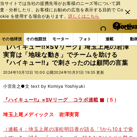
当サイトでは当社の提携先等がお客様のニーズ等について調
査・分析したり、お客様にお勧めの広告を表⽰する⽬的で Co
閉じ
okie を使⽤する場合があります。
詳しくはこちら
る
マイペ
web Sportiva (webスポルティーバ)
検索
メニュ
we
ー
その他球技の記事一覧
バレー
【ハイキュー‼×SV
b
ジ
その他球技
その他競技
モーター
フォト
連載
動
ス
【ハイキュー‼×SVリーグ】埼玉上尾の岩澤
ポ
実育は「地味な動き」でチームを助ける
ル
『ハイキュー‼』で刺さったのは顧問の言葉
テ
ィ
2024年10月12日 10:00 公開
2024年10月31日 19:35 更新
ー
バ
小宮良之●文 text by Komiya Yoshiyuki
『ハイキュー‼』×SVリーグ コラボ連載
（５）
埼玉上尾メディックス 岩澤実育
（連載４：埼玉上尾の濵松明日香が語る「1から10まで覚