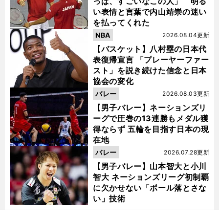
っぱ、すごいなこの人」 明る
い表情と言葉で内山靖崇の迷い
を払ってくれた
NBA
2026.08.04更新
【バスケット】八村塁の日本代
表復帰宣言 「プレーヤーファー
スト」を説き続けた信念と日本
協会の変化
バレー
2026.08.03更新
【男子バレー】ネーションズリ
ーグで圧巻の13連勝もメダル獲
得ならず 五輪を目指す日本の現
在地
バレー
2026.07.28更新
【男子バレー】山本智大と小川
智大 ネーションズリーグ初制覇
に欠かせない「ボール落とさな
い」技術