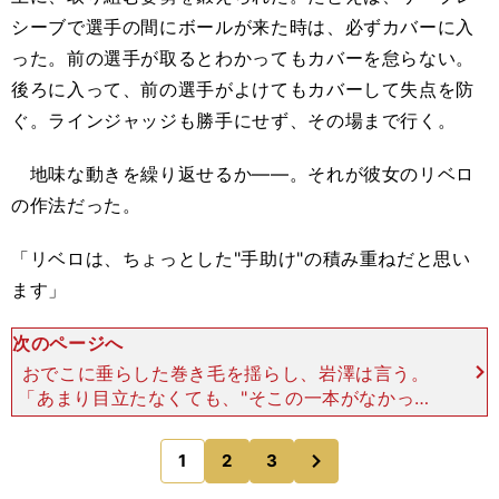
シーブで選手の間にボールが来た時は、必ずカバーに入
った。前の選手が取るとわかってもカバーを怠らない。
後ろに入って、前の選手がよけてもカバーして失点を防
ぐ。ラインジャッジも勝手にせず、その場まで行く。
地味な動きを繰り返せるか――。それが彼女のリベロ
の作法だった。
「リベロは、ちょっとした"手助け"の積み重ねだと思い
ます」
次のページへ
おでこに垂らした巻き毛を揺らし、岩澤は言う。
「あまり目立たなくても、"そこの一本がなかった
ら、この点数がとれない"というプレーが大事で。
たとえば、ブロックフォローにしっかり入っていた
次
1
2
3
のページへ
から、スパイカー