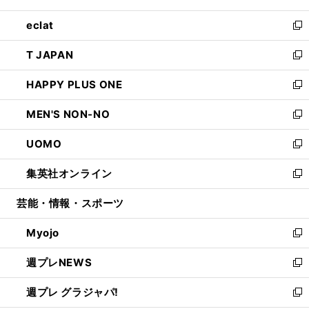
開
ウ
ン
ウ
し
eclat
く
で
ド
ィ
い
新
開
ウ
ン
ウ
し
T JAPAN
く
で
ド
ィ
い
新
開
ウ
ン
ウ
し
HAPPY PLUS ONE
く
で
ド
ィ
い
新
開
ウ
ン
ウ
し
MEN'S NON-NO
く
で
ド
ィ
い
新
開
ウ
ン
ウ
し
UOMO
く
で
ド
ィ
い
新
開
ウ
ン
ウ
し
集英社オンライン
く
で
ド
ィ
い
新
開
ウ
ン
ウ
し
芸能・情報・スポーツ
く
で
ド
ィ
い
開
ウ
ン
ウ
Myojo
く
で
ド
ィ
新
開
ウ
ン
し
週プレNEWS
く
で
ド
い
新
開
ウ
ウ
し
週プレ グラジャパ!
く
で
ィ
い
新
開
ン
ウ