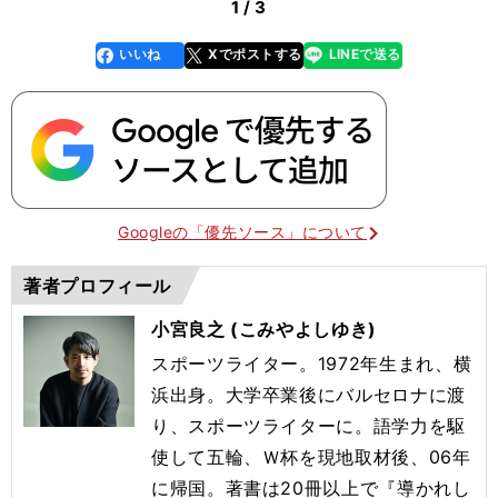
1 / 3
いいね
Xでポストする
LINEで送る
line
faceboo
x
k
Googleの「優先ソース」について
著者プロフィール
小宮良之 (こみやよしゆき)
スポーツライター。1972年生まれ、横
浜出身。大学卒業後にバルセロナに渡
り、スポーツライターに。語学力を駆
使して五輪、Ｗ杯を現地取材後、06年
に帰国。著書は20冊以上で『導かれし