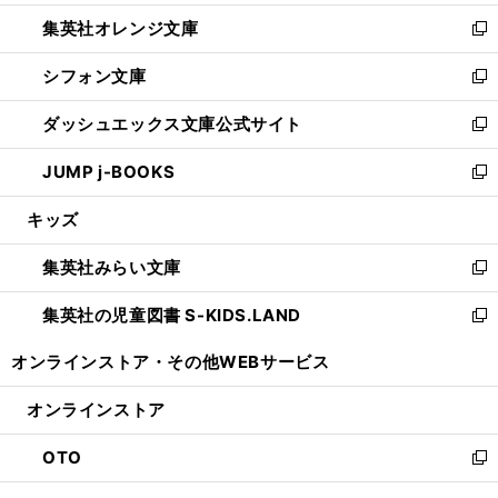
開
ウ
ン
し
集英社オレンジ文庫
く
で
ド
い
新
開
ウ
ウ
し
シフォン文庫
く
で
ィ
い
新
開
ン
ウ
し
ダッシュエックス文庫公式サイト
く
ド
ィ
い
新
ウ
ン
ウ
し
JUMP j-BOOKS
で
ド
ィ
い
新
開
ウ
ン
ウ
し
キッズ
く
で
ド
ィ
い
開
ウ
ン
ウ
集英社みらい文庫
く
で
ド
ィ
新
開
ウ
ン
し
集英社の児童図書 S-KIDS.LAND
く
で
ド
い
新
開
ウ
ウ
し
オンラインストア・
その他WEBサービス
く
で
ィ
い
開
ン
ウ
オンラインストア
く
ド
ィ
ウ
ン
OTO
で
ド
新
開
ウ
し