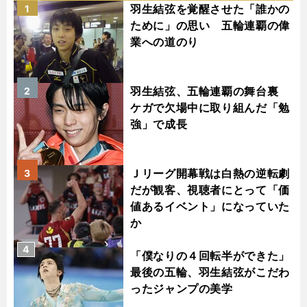
羽生結弦を覚醒させた「誰かの
1
ために」の思い 五輪連覇の偉
業への道のり
羽生結弦、五輪連覇の舞台裏
2
ケガで欠場中に取り組んだ「勉
強」で成長
Ｊリーグ開幕戦は白熱の逆転劇
3
だが観客、視聴者にとって「価
値あるイベント」になっていた
か
4
「僕なりの４回転半ができた」
最後の五輪、羽生結弦がこだわ
ったジャンプの美学