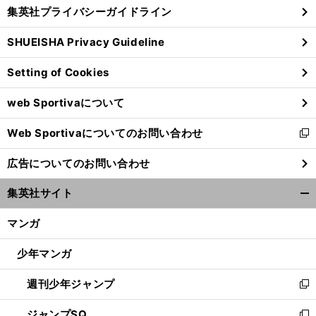
じ
集英社プライバシーガイドライン
い
る
ウ
SHUEISHA Privacy Guideline
ィ
ン
Setting of Cookies
ド
ウ
web Sportivaについて
で
開
Web Sportivaについてのお問い合わせ
く
新
し
広告についてのお問い合わせ
い
ウ
集英社サイト
ィ
開
ン
く/
マンガ
ド
閉
ウ
じ
少年マンガ
で
る
開
週刊少年ジャンプ
く
新
し
ジャンプSQ