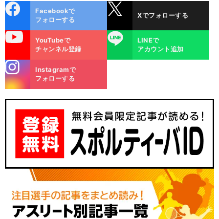
cebo
X
Facebookで
Xでフォローする
ok
フォローする
uTube
LINE
YouTubeで
LINEで
チャンネル登録
アカウント追加
stagra
Instagramで
m
フォローする
】
」
ハ
前
‼
1
‼
へ
×SV
10