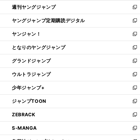
開
ウ
ン
ウ
週刊ヤングジャンプ
く
で
ド
ィ
新
開
ウ
ン
し
ヤングジャンプ定期購読デジタル
く
で
ド
い
新
開
ウ
ウ
し
ヤンジャン！
く
で
ィ
い
新
開
ン
ウ
し
となりのヤングジャンプ
く
ド
ィ
い
新
ウ
ン
ウ
し
グランドジャンプ
で
ド
ィ
い
新
開
ウ
ン
ウ
し
ウルトラジャンプ
く
で
ド
ィ
い
新
開
ウ
ン
ウ
し
少年ジャンプ+
く
で
ド
ィ
い
新
開
ウ
ン
ウ
し
ジャンプTOON
く
で
ド
ィ
い
新
開
ウ
ン
ウ
し
ZEBRACK
く
で
ド
ィ
い
新
開
ウ
ン
ウ
し
S-MANGA
く
で
ド
ィ
い
新
開
ウ
ン
ウ
し