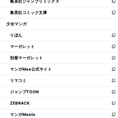
集英社ジャンプリミックス
く
で
ド
ィ
い
新
開
ウ
ン
ウ
し
集英社コミック文庫
く
で
ド
ィ
い
新
開
ウ
ン
ウ
し
少女マンガ
く
で
ド
ィ
い
開
ウ
ン
ウ
りぼん
く
で
ド
ィ
新
開
ウ
ン
し
マーガレット
く
で
ド
い
新
開
ウ
ウ
し
別冊マーガレット
く
で
ィ
い
新
開
ン
ウ
し
マンガMee公式サイト
く
ド
ィ
い
新
ウ
ン
ウ
し
リマコミ
で
ド
ィ
い
新
開
ウ
ン
ウ
し
ジャンプTOON
く
で
ド
ィ
い
新
開
ウ
ン
ウ
し
ZEBRACK
く
で
ド
ィ
い
新
開
ウ
ン
ウ
し
マンガMeets
く
で
ド
ィ
い
新