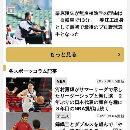
5
栗原陵矢が無名校進学の理由は
「自転車で13分」 春江工出身
として最初で最後のプロ野球選
手となった
もっと見る
各スポーツコラム記事
NBA
2026.08.05更新
河村勇輝がサマーリーグで示し
たリーダーシップと悔し涙 ２
年ぶりの日本代表の舞台を糧に
３年目のNBA挑戦は続く
テニス
2026.08.04更新
錦織圭とダブルスを組んで「や