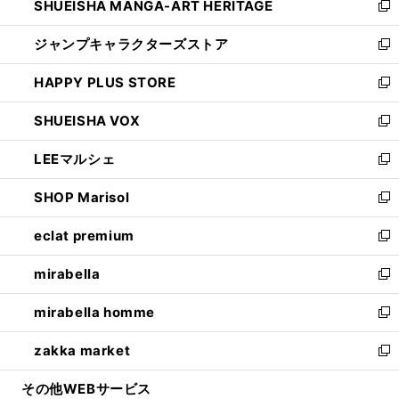
SHUEISHA MANGA-ART HERITAGE
く
で
い
新
開
ウ
し
ジャンプキャラクターズストア
く
ィ
い
新
ン
ウ
し
HAPPY PLUS STORE
ド
ィ
い
新
ウ
ン
ウ
し
SHUEISHA VOX
で
ド
ィ
い
新
開
ウ
ン
ウ
し
LEEマルシェ
く
で
ド
ィ
い
新
開
ウ
ン
ウ
し
SHOP Marisol
く
で
ド
ィ
い
新
開
ウ
ン
ウ
し
eclat premium
く
で
ド
ィ
い
新
開
ウ
ン
ウ
し
mirabella
く
で
ド
ィ
い
新
開
ウ
ン
ウ
し
mirabella homme
く
で
ド
ィ
い
新
開
ウ
ン
ウ
し
zakka market
く
で
ド
ィ
い
新
開
ウ
ン
ウ
し
その他WEBサービス
く
で
ド
ィ
い