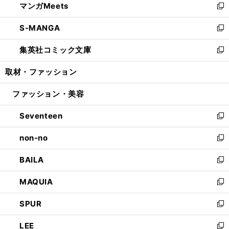
マンガMeets
く
で
ド
ィ
い
新
開
ウ
ン
ウ
し
S-MANGA
く
で
ド
ィ
い
新
開
ウ
ン
ウ
し
集英社コミック文庫
く
で
ド
ィ
い
新
開
ウ
ン
ウ
し
取材・ファッション
く
で
ド
ィ
い
開
ウ
ン
ウ
ファッション・美容
く
で
ド
ィ
開
ウ
ン
Seventeen
く
で
ド
新
開
ウ
し
non-no
く
で
い
新
開
ウ
し
BAILA
く
ィ
い
新
ン
ウ
し
MAQUIA
ド
ィ
い
新
ウ
ン
ウ
し
SPUR
で
ド
ィ
い
新
開
ウ
ン
ウ
し
LEE
く
で
ド
ィ
い
新