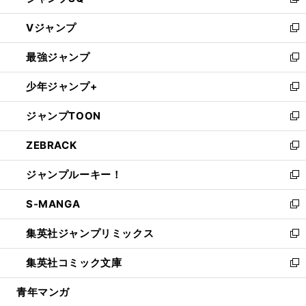
い
新
ウ
し
Vジャンプ
ィ
い
新
ン
ウ
し
最強ジャンプ
ド
ィ
い
新
ウ
ン
ウ
し
少年ジャンプ+
で
ド
ィ
い
新
開
ウ
ン
ウ
し
ジャンプTOON
く
で
ド
ィ
い
新
開
ウ
ン
ウ
し
ZEBRACK
く
で
ド
ィ
い
新
開
ウ
ン
ウ
し
ジャンプルーキー！
く
で
ド
ィ
い
新
開
ウ
ン
ウ
し
S-MANGA
く
で
ド
ィ
い
新
開
ウ
ン
ウ
し
集英社ジャンプリミックス
く
で
ド
ィ
い
新
開
ウ
ン
ウ
し
集英社コミック文庫
く
で
ド
ィ
い
新
開
ウ
ン
ウ
し
青年マンガ
く
で
ド
ィ
い