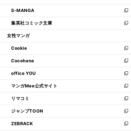
開
ウ
ン
ウ
し
S-MANGA
く
で
ド
ィ
い
新
開
ウ
ン
ウ
し
集英社コミック文庫
く
で
ド
ィ
い
新
開
ウ
ン
ウ
し
女性マンガ
く
で
ド
ィ
い
開
ウ
ン
ウ
Cookie
く
で
ド
ィ
新
開
ウ
ン
し
Cocohana
く
で
ド
い
新
開
ウ
ウ
し
office YOU
く
で
ィ
い
新
開
ン
ウ
し
マンガMee公式サイト
く
ド
ィ
い
新
ウ
ン
ウ
し
リマコミ
で
ド
ィ
い
新
開
ウ
ン
ウ
し
ジャンプTOON
く
で
ド
ィ
い
新
開
ウ
ン
ウ
し
ZEBRACK
く
で
ド
ィ
い
新
開
ウ
ン
ウ
し