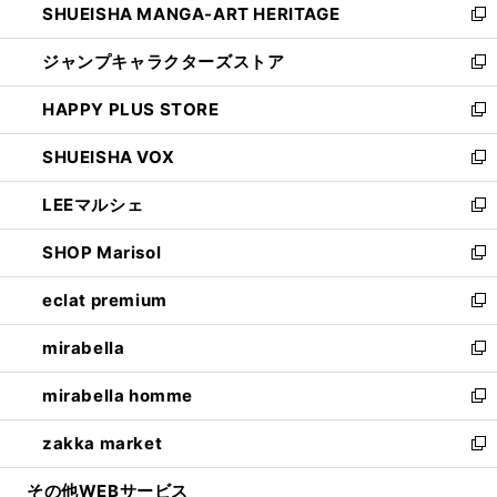
SHUEISHA MANGA-ART HERITAGE
く
で
い
新
開
ウ
し
ジャンプキャラクターズストア
く
ィ
い
新
ン
ウ
し
HAPPY PLUS STORE
ド
ィ
い
新
ウ
ン
ウ
し
SHUEISHA VOX
で
ド
ィ
い
新
開
ウ
ン
ウ
し
LEEマルシェ
く
で
ド
ィ
い
新
開
ウ
ン
ウ
し
SHOP Marisol
く
で
ド
ィ
い
新
開
ウ
ン
ウ
し
eclat premium
く
で
ド
ィ
い
新
開
ウ
ン
ウ
し
mirabella
く
で
ド
ィ
い
新
開
ウ
ン
ウ
し
mirabella homme
く
で
ド
ィ
い
新
開
ウ
ン
ウ
し
zakka market
く
で
ド
ィ
い
新
開
ウ
ン
ウ
し
その他WEBサービス
く
で
ド
ィ
い