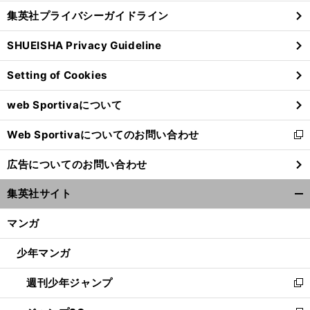
し
じ
集英社プライバシーガイドライン
い
る
ウ
SHUEISHA Privacy Guideline
ィ
ン
Setting of Cookies
ド
ウ
web Sportivaについて
で
開
Web Sportivaについてのお問い合わせ
く
新
し
広告についてのお問い合わせ
い
ウ
集英社サイト
ィ
開
ン
く/
マンガ
ド
閉
ウ
じ
少年マンガ
で
る
開
週刊少年ジャンプ
く
新
し