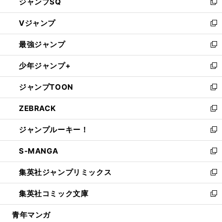
ジャンプSQ
い
新
ウ
し
Vジャンプ
ィ
い
新
ン
ウ
し
最強ジャンプ
ド
ィ
い
新
ウ
ン
ウ
し
少年ジャンプ+
で
ド
ィ
い
新
開
ウ
ン
ウ
し
ジャンプTOON
く
で
ド
ィ
い
新
開
ウ
ン
ウ
し
ZEBRACK
く
で
ド
ィ
い
新
開
ウ
ン
ウ
し
ジャンプルーキー！
く
で
ド
ィ
い
新
開
ウ
ン
ウ
し
S-MANGA
く
で
ド
ィ
い
新
開
ウ
ン
ウ
し
集英社ジャンプリミックス
く
で
ド
ィ
い
新
開
ウ
ン
ウ
し
集英社コミック文庫
く
で
ド
ィ
い
新
開
ウ
ン
ウ
し
青年マンガ
く
で
ド
ィ
い