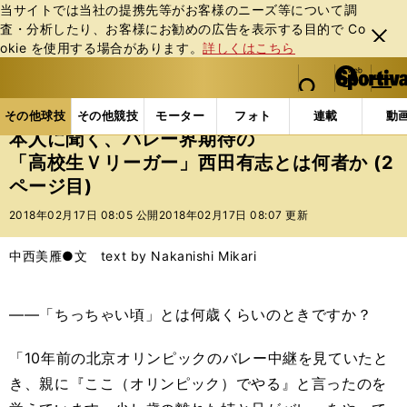
当サイトでは当社の提携先等がお客様のニーズ等について調
査・分析したり、お客様にお勧めの広告を表⽰する⽬的で Co
閉じ
okie を使⽤する場合があります。
詳しくはこちら
る
マイペ
web Sportiva (webスポルティーバ)
検索
メニュ
we
ー
その他球技の記事一覧
バレー
本人に聞く、バレー
b
ジ
その他球技
その他競技
モーター
フォト
連載
動
ス
本人に聞く、バレー界期待の
ポ
「高校生Ｖリーガー」西田有志とは何者か (2
ル
ページ目)
テ
ィ
2018年02月17日 08:05 公開
2018年02月17日 08:07 更新
ー
バ
中西美雁●文 text by Nakanishi Mikari
――「ちっちゃい頃」とは何歳くらいのときですか？
「10年前の北京オリンピックのバレー中継を見ていたと
き、親に『ここ（オリンピック）でやる』と言ったのを