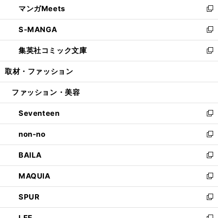
マンガMeets
く
で
ド
ィ
い
新
開
ウ
ン
ウ
し
S-MANGA
く
で
ド
ィ
い
新
開
ウ
ン
ウ
し
集英社コミック文庫
く
で
ド
ィ
い
新
開
ウ
ン
ウ
し
取材・ファッション
く
で
ド
ィ
い
開
ウ
ン
ウ
ファッション・美容
く
で
ド
ィ
開
ウ
ン
Seventeen
く
で
ド
新
開
ウ
し
non-no
く
で
い
新
開
ウ
し
BAILA
く
ィ
い
新
ン
ウ
し
MAQUIA
ド
ィ
い
新
ウ
ン
ウ
し
SPUR
で
ド
ィ
い
新
開
ウ
ン
ウ
し
LEE
く
で