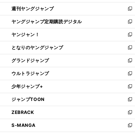
開
ウ
ン
ウ
週刊ヤングジャンプ
く
で
ド
ィ
新
開
ウ
ン
し
ヤングジャンプ定期購読デジタル
く
で
ド
い
新
開
ウ
ウ
し
ヤンジャン！
く
で
ィ
い
新
開
ン
ウ
し
となりのヤングジャンプ
く
ド
ィ
い
新
ウ
ン
ウ
し
グランドジャンプ
で
ド
ィ
い
新
開
ウ
ン
ウ
し
ウルトラジャンプ
く
で
ド
ィ
い
新
開
ウ
ン
ウ
し
少年ジャンプ+
く
で
ド
ィ
い
新
開
ウ
ン
ウ
し
ジャンプTOON
く
で
ド
ィ
い
新
開
ウ
ン
ウ
し
ZEBRACK
く
で
ド
ィ
い
新
開
ウ
ン
ウ
し
S-MANGA
く
で
ド
ィ
い
新
開
ウ
ン
ウ
し