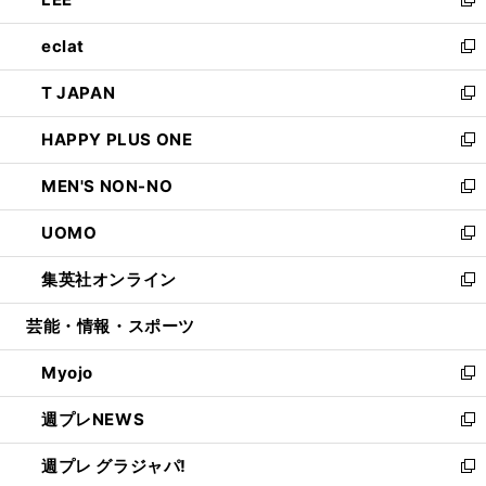
ド
ィ
い
新
開
ウ
ン
ウ
し
eclat
く
で
ド
ィ
い
新
開
ウ
ン
ウ
し
T JAPAN
く
で
ド
ィ
い
新
開
ウ
ン
ウ
し
HAPPY PLUS ONE
く
で
ド
ィ
い
新
開
ウ
ン
ウ
し
MEN'S NON-NO
く
で
ド
ィ
い
新
開
ウ
ン
ウ
し
UOMO
く
で
ド
ィ
い
新
開
ウ
ン
ウ
し
集英社オンライン
く
で
ド
ィ
い
新
開
ウ
ン
ウ
し
芸能・情報・スポーツ
く
で
ド
ィ
い
開
ウ
ン
ウ
Myojo
く
で
ド
ィ
新
開
ウ
ン
し
週プレNEWS
く
で
ド
い
新
開
ウ
ウ
し
週プレ グラジャパ!
く
で
ィ
い
新