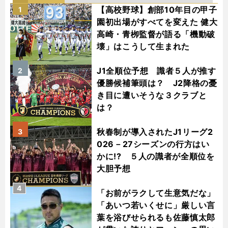
【高校野球】創部10年目の甲子
1
園初出場がすべてを変えた 健大
高崎・青栁監督が語る「機動破
壊」はこうして生まれた
J1全順位予想 識者５人が推す
2
優勝候補筆頭は？ J2降格の憂
き目に遭いそうな３クラブと
は？
秋春制が導入されたJ1リーグ2
3
026－27シーズンの行方はい
かに!? ５人の識者が全順位を
大胆予想
4
「お前がラクして生意気だな」
「あいつ若いくせに」厳しい言
葉を浴びせられるも佐藤慎太郎