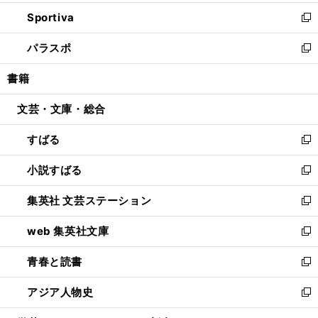
開
ン
ウ
し
Sportiva
く
ド
ィ
い
新
ウ
ン
ウ
し
パラスポ
で
ド
ィ
い
新
開
ウ
ン
ウ
し
書籍
く
で
ド
ィ
い
開
ウ
ン
ウ
文芸・文庫・総合
く
で
ド
ィ
開
ウ
ン
すばる
く
で
ド
新
開
ウ
し
小説すばる
く
で
い
新
開
ウ
し
集英社 文芸ステーション
く
ィ
い
新
ン
ウ
し
web 集英社文庫
ド
ィ
い
新
ウ
ン
ウ
し
青春と読書
で
ド
ィ
い
新
開
ウ
ン
ウ
し
アジア人物史
く
で
ド
ィ
い
新
開
ウ
ン
ウ
し