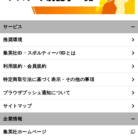
サービス
開
く/
推奨環境
閉
じ
集英社ID・スポルティーバIDとは
る
利用規約・会員規約
特定商取引法に基づく表示・その他の事項
ブラウザプッシュ通知について
サイトマップ
企業情報
開
前
く/
集英社ホームページ
へ
新
閉