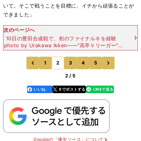
いて。そこで戦うことを目標に、イチから頑張ることが
できました」
次のページへ
10日の豊田合成戦で、初のファイナル６を経験
photo by Urakawa Ikken――"高卒Ｖリーガー"の
大先輩である越川優選手も、代表のアンダーカテゴ
リーでスタメンを奪えず、「少しでも早
次
1
2
3
4
5
のページへ
のページへ
前
2 / 5
いいね
Xでポストする
LINEで送る
line
faceboo
x
k
Googleの「優先ソース」について