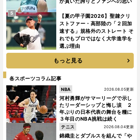
が貫いた誇りとファンへの思い
5
【夏の甲子園2026】聖隷クリ
ストファー・高部陸の「２回加
速する」規格外のストレート そ
れでもプロではなく大学進学を
選ぶ理由
もっと見る
各スポーツコラム記事
NBA
2026.08.05更新
河村勇輝がサマーリーグで示し
たリーダーシップと悔し涙 ２
年ぶりの日本代表の舞台を糧に
３年目のNBA挑戦は続く
テニス
2026.08.04更新
錦織圭とダブルスを組んで「や