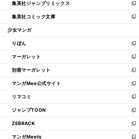
集英社ジャンプリミックス
く
で
ド
ィ
い
新
開
ウ
ン
ウ
し
集英社コミック文庫
く
で
ド
ィ
い
新
開
ウ
ン
ウ
し
少女マンガ
く
で
ド
ィ
い
開
ウ
ン
ウ
りぼん
く
で
ド
ィ
新
開
ウ
ン
し
マーガレット
く
で
ド
い
新
開
ウ
ウ
し
別冊マーガレット
く
で
ィ
い
新
開
ン
ウ
し
マンガMee公式サイト
く
ド
ィ
い
新
ウ
ン
ウ
し
リマコミ
で
ド
ィ
い
新
開
ウ
ン
ウ
し
ジャンプTOON
く
で
ド
ィ
い
新
開
ウ
ン
ウ
し
ZEBRACK
く
で
ド
ィ
い
新
開
ウ
ン
ウ
し
マンガMeets
く
で
ド
ィ
い
新