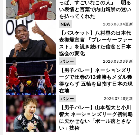
っぱ、すごいなこの人」 明る
い表情と言葉で内山靖崇の迷い
を払ってくれた
NBA
2026.08.04更新
【バスケット】八村塁の日本代
表復帰宣言 「プレーヤーファー
スト」を説き続けた信念と日本
協会の変化
バレー
2026.08.03更新
【男子バレー】ネーションズリ
ーグで圧巻の13連勝もメダル獲
得ならず 五輪を目指す日本の現
在地
バレー
2026.07.28更新
【男子バレー】山本智大と小川
智大 ネーションズリーグ初制覇
に欠かせない「ボール落とさな
い」技術