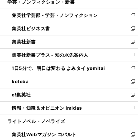
学芸・ノンフィクション・新書
く
で
ド
ィ
い
開
ウ
ン
ウ
集英社学芸部 - 学芸・ノンフィクション
く
で
ド
ィ
新
開
ウ
ン
し
集英社ビジネス書
く
で
ド
い
新
開
ウ
ウ
し
集英社新書
く
で
ィ
い
新
開
ン
ウ
し
集英社新書プラス - 知の水先案内人
く
ド
ィ
い
新
ウ
ン
ウ
し
1日5分で、明日は変わる よみタイ yomitai
で
ド
ィ
い
新
開
ウ
ン
ウ
し
kotoba
く
で
ド
ィ
い
新
開
ウ
ン
ウ
し
e!集英社
く
で
ド
ィ
い
新
開
ウ
ン
ウ
し
情報・知識＆オピニオン imidas
く
で
ド
ィ
い
新
開
ウ
ン
ウ
し
ライトノベル・ノベライズ
く
で
ド
ィ
い
開
ウ
ン
ウ
集英社Webマガジン コバルト
く
で
ド
ィ
新