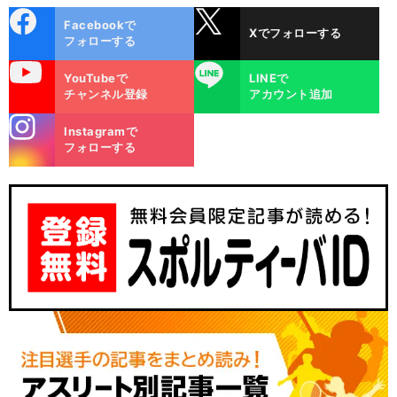
cebo
X
Facebookで
Xでフォローする
ok
フォローする
uTube
LINE
YouTubeで
LINEで
チャンネル登録
アカウント追加
stagra
Instagramで
m
フォローする