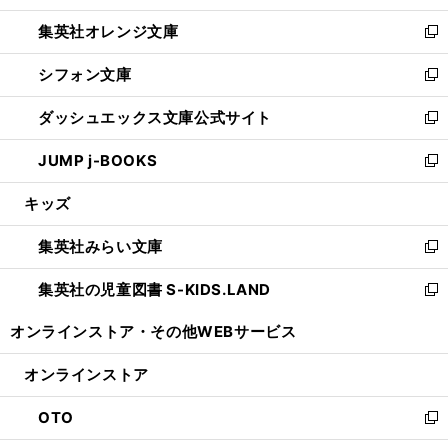
開
ウ
ン
し
集英社オレンジ文庫
く
で
ド
い
新
開
ウ
ウ
し
シフォン文庫
く
で
ィ
い
新
開
ン
ウ
し
ダッシュエックス文庫公式サイト
く
ド
ィ
い
新
ウ
ン
ウ
し
JUMP j-BOOKS
で
ド
ィ
い
新
開
ウ
ン
ウ
し
キッズ
く
で
ド
ィ
い
開
ウ
ン
ウ
集英社みらい文庫
く
で
ド
ィ
新
開
ウ
ン
し
集英社の児童図書 S-KIDS.LAND
く
で
ド
い
新
開
ウ
ウ
し
オンラインストア・
その他WEBサービス
く
で
ィ
い
開
ン
ウ
オンラインストア
く
ド
ィ
ウ
ン
OTO
で
ド
新
開
ウ
し